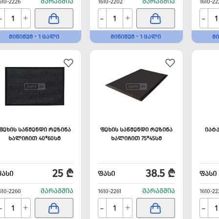
ᲛᲐᲠᲐᲒᲨᲘᲐ
ᲛᲐᲠᲐᲒᲨᲘᲐ
610-2226
1610-2202
1610-22
-
-
-
+
+
ᲛᲘᲜᲘᲛᲣᲛ - 1 ᲪᲐᲚᲘ
ᲛᲘᲜᲘᲛᲣᲛ - 1 ᲪᲐᲚᲘ
ᲛᲘ
ᲤᲔᲮᲘᲡ ᲡᲐᲬᲛᲔᲜᲓᲘ ᲠᲔᲖᲘᲜᲐ
ᲤᲔᲮᲘᲡ ᲡᲐᲬᲛᲔᲜᲓᲘ ᲠᲔᲖᲘᲜᲐ
ᲘᲐᲢᲐ
ᲮᲐᲚᲘᲩᲘᲗ 40*60ᲡᲛ
ᲮᲐᲚᲘᲩᲘᲗ 75*45ᲡᲛ
25 ₾
38.5 ₾
ᲤᲐᲡᲘ
ᲤᲐᲡᲘ
ᲤᲐᲡᲘ
ᲛᲐᲠᲐᲒᲨᲘᲐ
ᲛᲐᲠᲐᲒᲨᲘᲐ
610-2260
1610-2261
1610-22
-
-
-
+
+