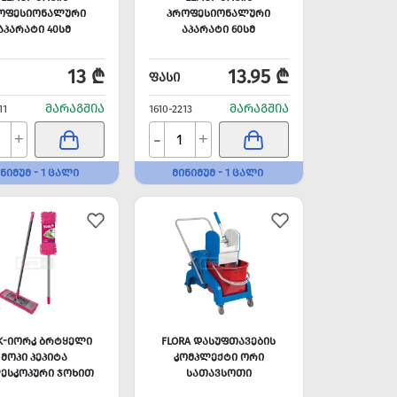
ᲝᲤᲔᲡᲘᲝᲜᲐᲚᲣᲠᲘ
ᲞᲠᲝᲤᲔᲡᲘᲝᲜᲐᲚᲣᲠᲘ
ᲐᲞᲐᲠᲐᲢᲘ 40ᲡᲛ
ᲐᲞᲐᲠᲐᲢᲘ 60ᲡᲛ
13 ₾
13.95 ₾
ᲤᲐᲡᲘ
ᲛᲐᲠᲐᲒᲨᲘᲐ
ᲛᲐᲠᲐᲒᲨᲘᲐ
11
1610-2213
-
+
+
ᲜᲘᲛᲣᲛ - 1 ᲪᲐᲚᲘ
ᲛᲘᲜᲘᲛᲣᲛ - 1 ᲪᲐᲚᲘ
K-ᲘᲝᲠᲙ ᲑᲠᲢᲧᲔᲚᲘ
FLORA ᲓᲐᲡᲣᲤᲗᲐᲕᲔᲑᲘᲡ
ᲛᲝᲞᲘ ᲞᲔᲞᲘᲢᲐ
ᲙᲝᲛᲞᲚᲔᲥᲢᲘ ᲝᲠᲘ
ᲔᲡᲙᲝᲞᲣᲠᲘ ᲯᲝᲮᲘᲗ
ᲡᲐᲗᲐᲕᲡᲝᲗᲘ