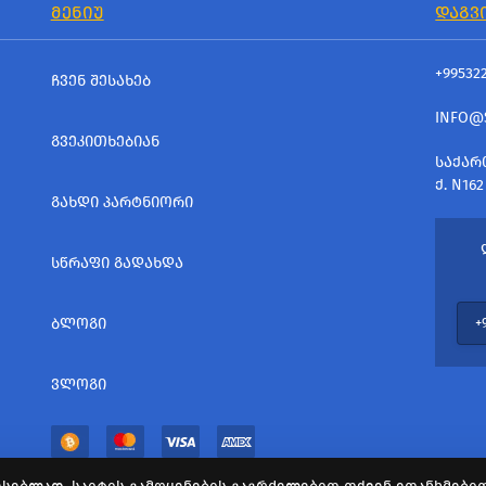
ᲛᲔᲜᲘᲣ
ᲓᲐᲒᲕ
+99532
ᲩᲕᲔᲜ ᲨᲔᲡᲐᲮᲔᲑ
INFO@
ᲒᲕᲔᲙᲘᲗᲮᲔᲑᲘᲐᲜ
ᲡᲐᲥᲐᲠ
Ქ. N162
ᲒᲐᲮᲓᲘ ᲞᲐᲠᲢᲜᲘᲝᲠᲘ
ᲡᲬᲠᲐᲤᲘ ᲒᲐᲓᲐᲮᲓᲐ
ᲑᲚᲝᲒᲘ
ᲕᲚᲝᲒᲘ