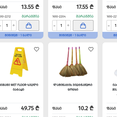
13.55 ₾
17.55 ₾
ᲤᲐᲡᲘ
ᲤᲐᲡᲘ
ᲤᲐᲡᲘ
ᲛᲐᲠᲐᲒᲨᲘᲐ
ᲛᲐᲠᲐᲒᲨᲘᲐ
610-2212
1610-2204
1610-22
-
-
-
+
+
ᲛᲘᲜᲘᲛᲣᲛ - 1 ᲪᲐᲚᲘ
ᲛᲘᲜᲘᲛᲣᲛ - 1 ᲪᲐᲚᲘ
ᲛᲘ
ᲜᲘᲨᲐᲜᲘ WET FLOOR-ᲡᲕᲔᲚᲘ
ᲚᲐᲛᲘᲜᲐᲢᲘᲡ ᲕᲘᲔᲢᲜᲐᲛᲣᲠᲘ
ᲘᲐ
ᲘᲐᲢᲐᲙᲘ
ᲪᲝᲪᲮᲘ
ᲨᲕ
49.75 ₾
10.2 ₾
ᲤᲐᲡᲘ
ᲤᲐᲡᲘ
ᲤᲐᲡᲘ