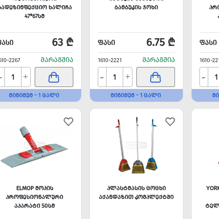
ᲡᲐᲓᲔᲖᲘᲜᲤᲔᲥᲪᲘᲝ ᲮᲐᲚᲘᲩᲐ
ᲑᲐᲛᲑᲣᲙᲘᲡ ᲯᲝᲮᲘ
ᲞᲠ
47*67ᲡᲛ
63 ₾
6.75 ₾
ᲤᲐᲡᲘ
ᲤᲐᲡᲘ
ᲤᲐᲡᲘ
ᲛᲐᲠᲐᲒᲨᲘᲐ
ᲛᲐᲠᲐᲒᲨᲘᲐ
610-2267
1610-2221
1610-22
-
-
-
+
+
ᲛᲘᲜᲘᲛᲣᲛ - 1 ᲪᲐᲚᲘ
ᲛᲘᲜᲘᲛᲣᲛ - 1 ᲪᲐᲚᲘ
ᲛᲘ
ELMOP ᲛᲝᲞᲘᲡ
ᲞᲚᲐᲡᲢᲛᲐᲡᲘᲡ ᲪᲝᲪᲮᲘ
YOR
ᲞᲠᲝᲤᲔᲡᲘᲝᲜᲐᲚᲣᲠᲘ
ᲐᲥᲐᲜᲓᲐᲖᲘᲗ ᲙᲝᲛᲞᲚᲔᲥᲢᲨᲘ
ᲐᲞᲐᲠᲐᲢᲘ 50ᲡᲛ
ᲢᲔᲚ