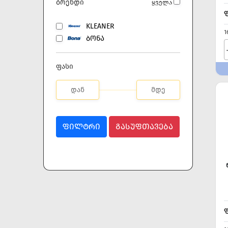
ბრენდი
ყველა
KLEANER
1
ᲑᲝᲜᲐ
ფასი
ᲤᲘᲚᲢᲠᲘ
ᲒᲐᲡᲣᲤᲗᲐᲕᲔᲑᲐ