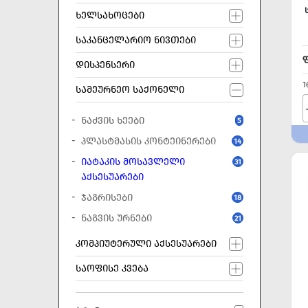
ᲮᲔᲚᲡᲐᲮᲝᲪᲔᲑᲘ
ᲡᲐᲙᲐᲜᲪᲔᲚᲐᲠᲘᲝ ᲜᲘᲕᲗᲔᲑᲘ
ᲓᲘᲡᲞᲔᲜᲡᲔᲠᲘ
1
ᲡᲐᲛᲔᲣᲠᲜᲔᲝ ᲡᲐᲥᲝᲜᲔᲚᲘ
ᲜᲐᲫᲕᲘᲡ ᲮᲔᲔᲑᲘ
5
ᲞᲚᲐᲡᲢᲛᲐᲡᲘᲡ ᲙᲝᲜᲢᲔᲘᲜᲔᲠᲔᲑᲘ
14
ᲘᲐᲢᲐᲙᲘᲡ ᲛᲝᲡᲐᲕᲚᲔᲚᲘ
31
ᲐᲥᲡᲔᲡᲣᲐᲠᲔᲑᲘ
ᲯᲐᲒᲠᲘᲡᲔᲑᲘ
18
ᲜᲐᲒᲕᲘᲡ ᲣᲠᲜᲔᲑᲘ
21
ᲙᲝᲛᲞᲘᲣᲢᲔᲠᲣᲚᲘ ᲐᲥᲡᲔᲡᲣᲐᲠᲔᲑᲘ
ᲡᲐᲝᲤᲘᲡᲔ ᲙᲕᲔᲑᲐ