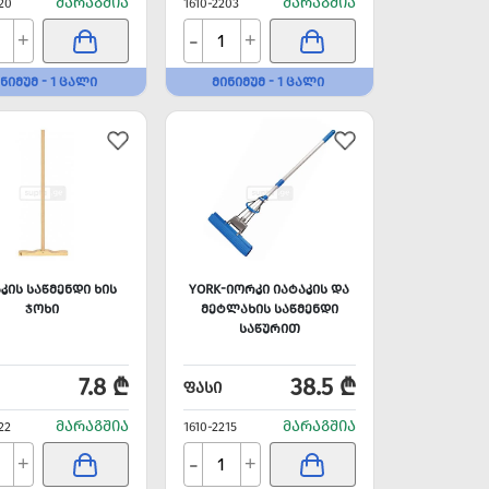
ᲛᲐᲠᲐᲒᲨᲘᲐ
ᲛᲐᲠᲐᲒᲨᲘᲐ
20
1610-2203
-
+
+
ᲜᲘᲛᲣᲛ - 1 ᲪᲐᲚᲘ
ᲛᲘᲜᲘᲛᲣᲛ - 1 ᲪᲐᲚᲘ
ᲙᲘᲡ ᲡᲐᲬᲛᲔᲜᲓᲘ ᲮᲘᲡ
YORK-ᲘᲝᲠᲙᲘ ᲘᲐᲢᲐᲙᲘᲡ ᲓᲐ
ᲯᲝᲮᲘ
ᲛᲔᲢᲚᲐᲮᲘᲡ ᲡᲐᲬᲛᲔᲜᲓᲘ
ᲡᲐᲬᲣᲠᲘᲗ
7.8 ₾
38.5 ₾
ᲤᲐᲡᲘ
ᲛᲐᲠᲐᲒᲨᲘᲐ
ᲛᲐᲠᲐᲒᲨᲘᲐ
22
1610-2215
-
+
+