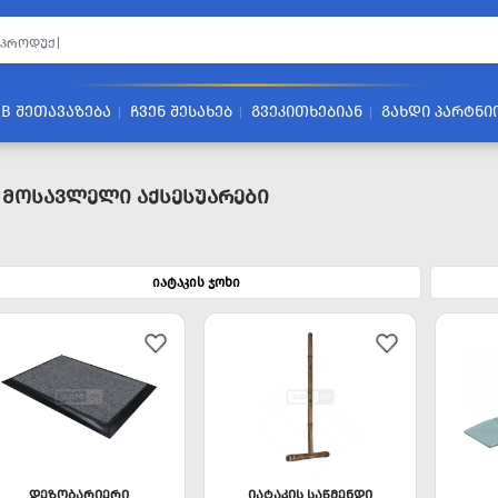
2B ᲨᲔᲗᲐᲕᲐᲖᲔᲑᲐ
ᲩᲕᲔᲜ ᲨᲔᲡᲐᲮᲔᲑ
ᲒᲕᲔᲙᲘᲗᲮᲔᲑᲘᲐᲜ
ᲒᲐᲮᲓᲘ ᲞᲐᲠᲢᲜᲘ
 Მოსავლელი Აქსესუარები
იატაკის ჯოხი
ᲓᲔᲖᲝᲑᲐᲠᲘᲔᲠᲘ
ᲘᲐᲢᲐᲙᲘᲡ ᲡᲐᲬᲛᲔᲜᲓᲘ