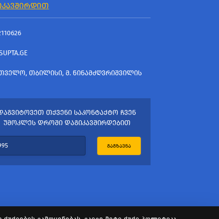
ᲘᲙᲐᲕᲨᲘᲠᲓᲘᲗ
2110626
SUPTA.GE
ᲗᲕᲔᲚᲝ, ᲗᲑᲘᲚᲘᲡᲘ, Მ. ᲬᲘᲜᲐᲛᲫᲦᲕᲠᲘᲨᲕᲘᲚᲘᲡ
ᲓᲐᲒᲕᲘᲢᲝᲕᲔᲗ ᲗᲥᲕᲔᲜᲘ ᲡᲐᲙᲝᲜᲢᲐᲥᲢᲝ ᲩᲕᲔᲜ
ᲣᲛᲝᲙᲚᲔᲡ ᲓᲠᲝᲨᲘ ᲓᲐᲒᲘᲙᲐᲕᲨᲘᲠᲓᲔᲑᲘᲗ
ᲒᲐᲒᲖᲐᲕᲜᲐ