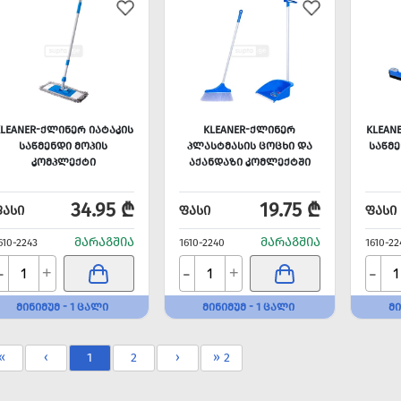
LEANER-ᲥᲚᲘᲜᲔᲠ ᲘᲐᲢᲐᲙᲘᲡ
KLEANER-ᲥᲚᲘᲜᲔᲠ
KLEAN
ᲡᲐᲬᲛᲔᲜᲓᲘ ᲛᲝᲞᲘᲡ
ᲞᲚᲐᲡᲢᲛᲐᲡᲘᲡ ᲪᲝᲪᲮᲘ ᲓᲐ
ᲡᲐᲬᲛᲔ
ᲙᲝᲛᲞᲚᲔᲥᲢᲘ
ᲐᲥᲐᲜᲓᲐᲖᲘ ᲙᲝᲛᲚᲔᲥᲢᲨᲘ
34.95 ₾
19.75 ₾
ᲤᲐᲡᲘ
ᲤᲐᲡᲘ
ᲤᲐᲡᲘ
ᲛᲐᲠᲐᲒᲨᲘᲐ
ᲛᲐᲠᲐᲒᲨᲘᲐ
610-2243
1610-2240
1610-22
-
-
-
+
+
ᲛᲘᲜᲘᲛᲣᲛ - 1 ᲪᲐᲚᲘ
ᲛᲘᲜᲘᲛᲣᲛ - 1 ᲪᲐᲚᲘ
ᲛᲘ
«
‹
1
2
›
» 2