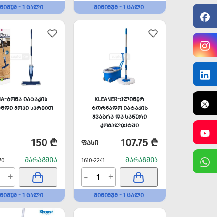
ᲜᲘᲛᲣᲛ - 1 ᲪᲐᲚᲘ
ᲛᲘᲜᲘᲛᲣᲛ - 1 ᲪᲐᲚᲘ
NA-ᲑᲝᲜᲐ ᲘᲐᲢᲐᲙᲘᲡ
KLEANER-ᲥᲚᲘᲜᲔᲠ
ᲔᲜᲓᲘ ᲛᲝᲞᲘ ᲡᲞᲠᲔᲘᲗ
ᲢᲝᲠᲜᲐᲓᲝ ᲘᲐᲢᲐᲙᲘᲡ
ᲨᲕᲐᲑᲠᲐ ᲓᲐ ᲡᲐᲬᲣᲠᲘ
ᲙᲝᲛᲞᲚᲔᲥᲢᲨᲘ
150 ₾
107.75 ₾
ᲤᲐᲡᲘ
ᲛᲐᲠᲐᲒᲨᲘᲐ
ᲛᲐᲠᲐᲒᲨᲘᲐ
70
1610-2241
-
+
+
ᲜᲘᲛᲣᲛ - 1 ᲪᲐᲚᲘ
ᲛᲘᲜᲘᲛᲣᲛ - 1 ᲪᲐᲚᲘ