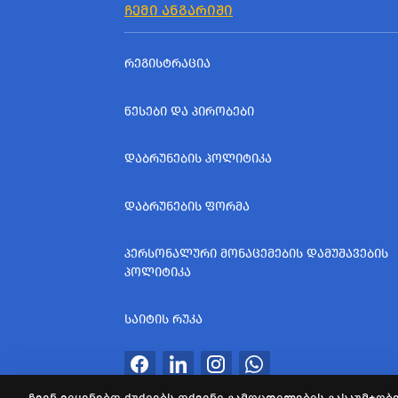
ᲩᲔᲛᲘ ᲐᲜᲒᲐᲠᲘᲨᲘ
ᲠᲔᲒᲘᲡᲢᲠᲐᲪᲘᲐ
ᲬᲔᲡᲔᲑᲘ ᲓᲐ ᲞᲘᲠᲝᲑᲔᲑᲘ
ᲓᲐᲑᲠᲣᲜᲔᲑᲘᲡ ᲞᲝᲚᲘᲢᲘᲙᲐ
ᲓᲐᲑᲠᲣᲜᲔᲑᲘᲡ ᲤᲝᲠᲛᲐ
ᲞᲔᲠᲡᲝᲜᲐᲚᲣᲠᲘ ᲛᲝᲜᲐᲪᲔᲛᲔᲑᲘᲡ ᲓᲐᲛᲣᲨᲐᲕᲔᲑᲘᲡ
ᲞᲝᲚᲘᲢᲘᲙᲐ
ᲡᲐᲘᲢᲘᲡ ᲠᲣᲙᲐ