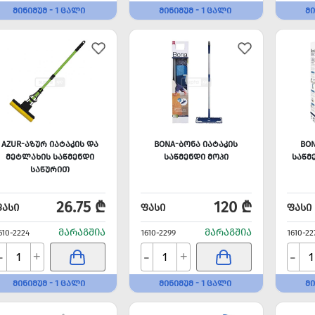
ᲛᲘᲜᲘᲛᲣᲛ - 1 ᲪᲐᲚᲘ
ᲛᲘᲜᲘᲛᲣᲛ - 1 ᲪᲐᲚᲘ
ᲛᲘ
AZUR-ᲐᲖᲣᲠ ᲘᲐᲢᲐᲙᲘᲡ ᲓᲐ
BONA-ᲑᲝᲜᲐ ᲘᲐᲢᲐᲙᲘᲡ
BO
ᲛᲔᲢᲚᲐᲮᲘᲡ ᲡᲐᲬᲛᲔᲜᲓᲘ
ᲡᲐᲬᲛᲔᲜᲓᲘ ᲛᲝᲞᲘ
ᲡᲐᲬᲛ
ᲡᲐᲬᲣᲠᲘᲗ
26.75 ₾
120 ₾
ᲤᲐᲡᲘ
ᲤᲐᲡᲘ
ᲤᲐᲡᲘ
ᲛᲐᲠᲐᲒᲨᲘᲐ
ᲛᲐᲠᲐᲒᲨᲘᲐ
610-2224
1610-2299
1610-22
-
-
-
+
+
ᲛᲘᲜᲘᲛᲣᲛ - 1 ᲪᲐᲚᲘ
ᲛᲘᲜᲘᲛᲣᲛ - 1 ᲪᲐᲚᲘ
ᲛᲘ