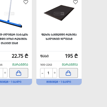
ER-ᲥᲚᲘᲜᲔᲠ ᲘᲐᲢᲐᲙᲘᲡ
ᲤᲔᲮᲘᲡ ᲡᲐᲬᲛᲔᲜᲓᲘ ᲠᲔᲖᲘᲜᲐ
ᲜᲓᲘ ᲯᲝᲮᲘ ᲠᲔᲖᲘᲜᲘᲡ
ᲮᲐᲚᲘᲩᲘᲗ 90*150ᲡᲛ
ᲗᲐᲕᲘᲗ 55ᲡᲛ
22.75 ₾
195 ₾
ᲤᲐᲡᲘ
ᲛᲐᲠᲐᲒᲨᲘᲐ
ᲛᲐᲠᲐᲒᲨᲘᲐ
46
1610-2263
-
+
+
ᲜᲘᲛᲣᲛ - 1 ᲪᲐᲚᲘ
ᲛᲘᲜᲘᲛᲣᲛ - 1 ᲪᲐᲚᲘ