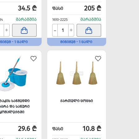
34.5 ₾
205 ₾
ᲤᲐᲡᲘ
ᲛᲐᲠᲐᲒᲨᲘᲐ
ᲛᲐᲠᲐᲒᲨᲘᲐ
14
1610-2225
-
+
+
ᲜᲘᲛᲣᲛ - 1 ᲪᲐᲚᲘ
ᲛᲘᲜᲘᲛᲣᲛ - 1 ᲪᲐᲚᲘ
ᲢᲐᲙᲘᲡ ᲡᲐᲬᲛᲔᲜᲓᲘ
ᲥᲐᲠᲗᲣᲚᲘ ᲪᲝᲪᲮᲘ
ᲐᲑᲠᲐ ᲓᲐ ᲡᲐᲬᲣᲠᲘ
ᲙᲝᲛᲞᲚᲔᲥᲢᲨᲘ
29.6 ₾
10.8 ₾
ᲤᲐᲡᲘ