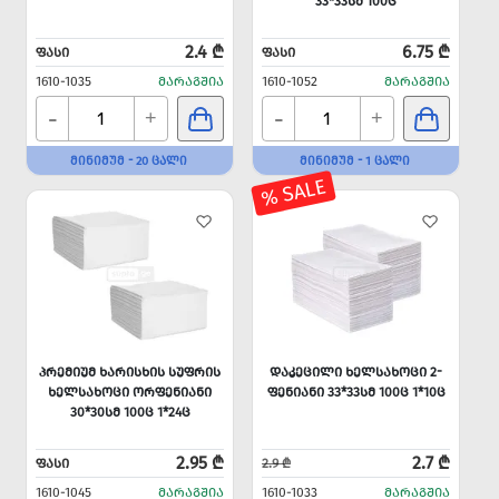
33*33ᲡᲛ 100Ც
2.4 ₾
6.75 ₾
ᲤᲐᲡᲘ
ᲤᲐᲡᲘ
1610-1035
ᲛᲐᲠᲐᲒᲨᲘᲐ
1610-1052
ᲛᲐᲠᲐᲒᲨᲘᲐ
-
-
+
+
ᲛᲘᲜᲘᲛᲣᲛ - 20 ᲪᲐᲚᲘ
ᲛᲘᲜᲘᲛᲣᲛ - 1 ᲪᲐᲚᲘ
% SALE
ᲞᲠᲔᲛᲘᲣᲛ ᲮᲐᲠᲘᲡᲮᲘᲡ ᲡᲣᲤᲠᲘᲡ
ᲓᲐᲙᲔᲪᲘᲚᲘ ᲮᲔᲚᲡᲐᲮᲝᲪᲘ 2-
ᲮᲔᲚᲡᲐᲮᲝᲪᲘ ᲝᲠᲤᲔᲜᲘᲐᲜᲘ
ᲤᲔᲜᲘᲐᲜᲘ 33*33ᲡᲛ 100Ც 1*10Ც
30*30ᲡᲛ 100Ც 1*24Ც
2.95 ₾
2.7 ₾
ᲤᲐᲡᲘ
2.9 ₾
1610-1045
ᲛᲐᲠᲐᲒᲨᲘᲐ
1610-1033
ᲛᲐᲠᲐᲒᲨᲘᲐ