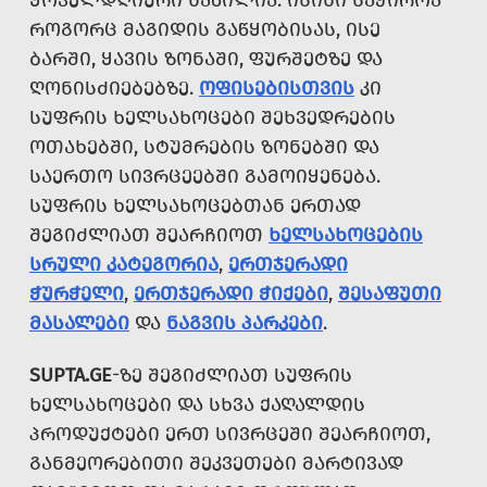
ᲧᲝᲕᲔᲚᲓᲦᲘᲣᲠᲘ ᲜᲐᲬᲘᲚᲘᲐ. ᲘᲡᲘᲜᲘ ᲡᲐᲭᲘᲠᲝᲐ
ᲠᲝᲒᲝᲠᲪ ᲛᲐᲒᲘᲓᲘᲡ ᲒᲐᲬᲧᲝᲑᲘᲡᲐᲡ, ᲘᲡᲔ
ᲑᲐᲠᲨᲘ, ᲧᲐᲕᲘᲡ ᲖᲝᲜᲐᲨᲘ, ᲤᲣᲠᲨᲔᲢᲖᲔ ᲓᲐ
ᲦᲝᲜᲘᲡᲫᲘᲔᲑᲔᲑᲖᲔ.
ᲝᲤᲘᲡᲔᲑᲘᲡᲗᲕᲘᲡ
ᲙᲘ
ᲡᲣᲤᲠᲘᲡ ᲮᲔᲚᲡᲐᲮᲝᲪᲔᲑᲘ ᲨᲔᲮᲕᲔᲓᲠᲔᲑᲘᲡ
ᲝᲗᲐᲮᲔᲑᲨᲘ, ᲡᲢᲣᲛᲠᲔᲑᲘᲡ ᲖᲝᲜᲔᲑᲨᲘ ᲓᲐ
ᲡᲐᲔᲠᲗᲝ ᲡᲘᲕᲠᲪᲔᲔᲑᲨᲘ ᲒᲐᲛᲝᲘᲧᲔᲜᲔᲑᲐ.
ᲡᲣᲤᲠᲘᲡ ᲮᲔᲚᲡᲐᲮᲝᲪᲔᲑᲗᲐᲜ ᲔᲠᲗᲐᲓ
ᲨᲔᲒᲘᲫᲚᲘᲐᲗ ᲨᲔᲐᲠᲩᲘᲝᲗ
ᲮᲔᲚᲡᲐᲮᲝᲪᲔᲑᲘᲡ
ᲡᲠᲣᲚᲘ ᲙᲐᲢᲔᲒᲝᲠᲘᲐ
,
ᲔᲠᲗᲯᲔᲠᲐᲓᲘ
ᲭᲣᲠᲭᲔᲚᲘ
,
ᲔᲠᲗᲯᲔᲠᲐᲓᲘ ᲭᲘᲥᲔᲑᲘ
,
ᲨᲔᲡᲐᲤᲣᲗᲘ
ᲛᲐᲡᲐᲚᲔᲑᲘ
ᲓᲐ
ᲜᲐᲒᲕᲘᲡ ᲞᲐᲠᲙᲔᲑᲘ
.
SUPTA.GE
-ᲖᲔ ᲨᲔᲒᲘᲫᲚᲘᲐᲗ ᲡᲣᲤᲠᲘᲡ
ᲮᲔᲚᲡᲐᲮᲝᲪᲔᲑᲘ ᲓᲐ ᲡᲮᲕᲐ ᲥᲐᲦᲐᲚᲓᲘᲡ
ᲞᲠᲝᲓᲣᲥᲢᲔᲑᲘ ᲔᲠᲗ ᲡᲘᲕᲠᲪᲔᲨᲘ ᲨᲔᲐᲠᲩᲘᲝᲗ,
ᲒᲐᲜᲛᲔᲝᲠᲔᲑᲘᲗᲘ ᲨᲔᲙᲕᲔᲗᲔᲑᲘ ᲛᲐᲠᲢᲘᲕᲐᲓ