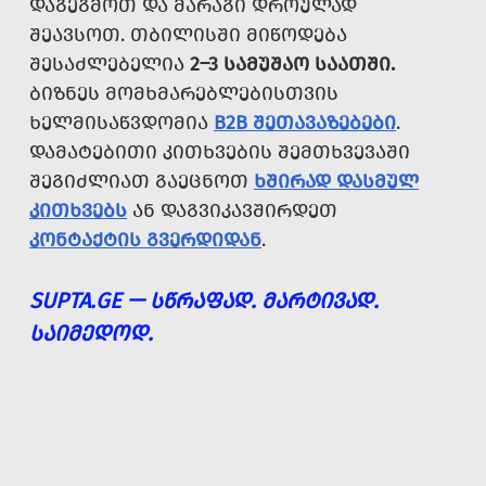
ᲓᲐᲒᲔᲒᲛᲝᲗ ᲓᲐ ᲛᲐᲠᲐᲒᲘ ᲓᲠᲝᲣᲚᲐᲓ
ᲨᲔᲐᲕᲡᲝᲗ. ᲗᲑᲘᲚᲘᲡᲨᲘ ᲛᲘᲬᲝᲓᲔᲑᲐ
ᲨᲔᲡᲐᲫᲚᲔᲑᲔᲚᲘᲐ
2–3 ᲡᲐᲛᲣᲨᲐᲝ ᲡᲐᲐᲗᲨᲘ.
ᲑᲘᲖᲜᲔᲡ ᲛᲝᲛᲮᲛᲐᲠᲔᲑᲚᲔᲑᲘᲡᲗᲕᲘᲡ
ᲮᲔᲚᲛᲘᲡᲐᲬᲕᲓᲝᲛᲘᲐ
B2B ᲨᲔᲗᲐᲕᲐᲖᲔᲑᲔᲑᲘ
.
ᲓᲐᲛᲐᲢᲔᲑᲘᲗᲘ ᲙᲘᲗᲮᲕᲔᲑᲘᲡ ᲨᲔᲛᲗᲮᲕᲔᲕᲐᲨᲘ
ᲨᲔᲒᲘᲫᲚᲘᲐᲗ ᲒᲐᲔᲪᲜᲝᲗ
ᲮᲨᲘᲠᲐᲓ ᲓᲐᲡᲛᲣᲚ
ᲙᲘᲗᲮᲕᲔᲑᲡ
ᲐᲜ ᲓᲐᲒᲕᲘᲙᲐᲕᲨᲘᲠᲓᲔᲗ
ᲙᲝᲜᲢᲐᲥᲢᲘᲡ ᲒᲕᲔᲠᲓᲘᲓᲐᲜ
.
SUPTA.GE — ᲡᲬᲠᲐᲤᲐᲓ. ᲛᲐᲠᲢᲘᲕᲐᲓ.
ᲡᲐᲘᲛᲔᲓᲝᲓ.