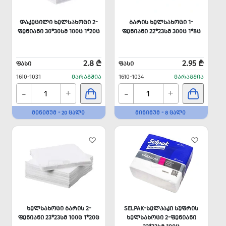
ᲓᲐᲙᲔᲪᲘᲚᲘ ᲮᲔᲚᲡᲐᲮᲝᲪᲘ 2-
ᲑᲐᲠᲘᲡ ᲮᲔᲚᲡᲐᲮᲝᲪᲘ 1-
ᲤᲔᲜᲘᲐᲜᲘ 30*30ᲡᲛ 100Ც 1*20Ც
ᲤᲔᲜᲘᲐᲜᲘ 22*23ᲡᲛ 300Ც 1*8Ც
2.8 ₾
2.95 ₾
ᲤᲐᲡᲘ
ᲤᲐᲡᲘ
1610-1031
ᲛᲐᲠᲐᲒᲨᲘᲐ
1610-1034
ᲛᲐᲠᲐᲒᲨᲘᲐ
-
-
+
+
ᲛᲘᲜᲘᲛᲣᲛ - 20 ᲪᲐᲚᲘ
ᲛᲘᲜᲘᲛᲣᲛ - 8 ᲪᲐᲚᲘ
ᲮᲔᲚᲡᲐᲮᲝᲪᲘ ᲑᲐᲠᲘᲡ 2-
SELPAK-ᲡᲔᲚᲞᲐᲙᲘ ᲡᲣᲤᲠᲘᲡ
ᲤᲔᲜᲘᲐᲜᲘ 23*23ᲡᲛ 100Ც 1*20Ც
ᲮᲔᲚᲡᲐᲮᲝᲪᲘ 2-ᲤᲔᲜᲘᲐᲜᲘ