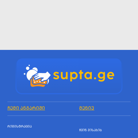
ᲩᲔᲛᲘ ᲐᲜᲒᲐᲠᲘᲨᲘ
ᲛᲔᲜᲘᲣ
ᲠᲔᲒᲘᲡᲢᲠᲐᲪᲘᲐ
ᲩᲕᲔᲜ ᲨᲔᲡᲐᲮᲔᲑ