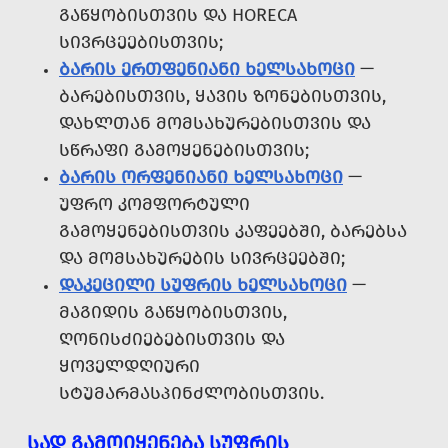
ᲒᲐᲬᲧᲝᲑᲘᲡᲗᲕᲘᲡ ᲓᲐ HORECA
ᲡᲘᲕᲠᲪᲔᲔᲑᲘᲡᲗᲕᲘᲡ;
ᲑᲐᲠᲘᲡ ᲔᲠᲗᲤᲔᲜᲘᲐᲜᲘ ᲮᲔᲚᲡᲐᲮᲝᲪᲘ
—
ᲑᲐᲠᲔᲑᲘᲡᲗᲕᲘᲡ, ᲧᲐᲕᲘᲡ ᲖᲝᲜᲔᲑᲘᲡᲗᲕᲘᲡ,
ᲓᲐᲮᲚᲗᲐᲜ ᲛᲝᲛᲡᲐᲮᲣᲠᲔᲑᲘᲡᲗᲕᲘᲡ ᲓᲐ
ᲡᲬᲠᲐᲤᲘ ᲒᲐᲛᲝᲧᲔᲜᲔᲑᲘᲡᲗᲕᲘᲡ;
ᲑᲐᲠᲘᲡ ᲝᲠᲤᲔᲜᲘᲐᲜᲘ ᲮᲔᲚᲡᲐᲮᲝᲪᲘ
—
ᲣᲤᲠᲝ ᲙᲝᲛᲤᲝᲠᲢᲣᲚᲘ
ᲒᲐᲛᲝᲧᲔᲜᲔᲑᲘᲡᲗᲕᲘᲡ ᲙᲐᲤᲔᲔᲑᲨᲘ, ᲑᲐᲠᲔᲑᲡᲐ
ᲓᲐ ᲛᲝᲛᲡᲐᲮᲣᲠᲔᲑᲘᲡ ᲡᲘᲕᲠᲪᲔᲔᲑᲨᲘ;
ᲓᲐᲙᲔᲪᲘᲚᲘ ᲡᲣᲤᲠᲘᲡ ᲮᲔᲚᲡᲐᲮᲝᲪᲘ
—
ᲛᲐᲒᲘᲓᲘᲡ ᲒᲐᲬᲧᲝᲑᲘᲡᲗᲕᲘᲡ,
ᲦᲝᲜᲘᲡᲫᲘᲔᲑᲔᲑᲘᲡᲗᲕᲘᲡ ᲓᲐ
ᲧᲝᲕᲔᲚᲓᲦᲘᲣᲠᲘ
ᲡᲢᲣᲛᲐᲠᲛᲐᲡᲞᲘᲜᲫᲚᲝᲑᲘᲡᲗᲕᲘᲡ.
ᲡᲐᲓ ᲒᲐᲛᲝᲘᲧᲔᲜᲔᲑᲐ ᲡᲣᲤᲠᲘᲡ