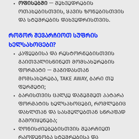
ᲝᲤᲘᲡᲔᲑᲨᲘ
— ᲨᲔᲮᲕᲔᲓᲠᲔᲑᲘᲡ
ᲝᲗᲐᲮᲔᲑᲘᲡᲗᲕᲘᲡ, ᲧᲐᲕᲘᲡ ᲖᲝᲜᲔᲑᲘᲡᲗᲕᲘᲡ
ᲓᲐ ᲡᲢᲣᲛᲠᲔᲑᲘᲡ ᲓᲐᲮᲕᲔᲓᲠᲘᲡᲗᲕᲘᲡ.
ᲠᲝᲒᲝᲠ ᲨᲔᲕᲐᲠᲩᲘᲝᲗ ᲡᲣᲤᲠᲘᲡ
ᲮᲔᲚᲡᲐᲮᲝᲪᲔᲑᲘ?
ᲙᲐᲤᲔᲔᲑᲘᲡᲐ ᲓᲐ ᲠᲔᲡᲢᲝᲠᲜᲔᲑᲘᲡᲗᲕᲘᲡ
ᲒᲐᲘᲗᲕᲐᲚᲘᲡᲬᲘᲜᲔᲗ ᲛᲝᲛᲡᲐᲮᲣᲠᲔᲑᲘᲡ
ᲤᲝᲠᲛᲐᲢᲘ — ᲛᲐᲒᲘᲓᲐᲡᲗᲐᲜ
ᲛᲝᲛᲡᲐᲮᲣᲠᲔᲑᲐ, TAKE AWAY, ᲑᲐᲠᲘ ᲗᲣ
ᲤᲣᲠᲨᲔᲢᲘ;
ᲑᲐᲠᲘᲡᲗᲕᲘᲡ ᲪᲐᲚᲙᲔ ᲓᲐᲒᲔᲒᲛᲔᲗ ᲞᲐᲢᲐᲠᲐ
ᲤᲝᲠᲛᲐᲢᲘᲡ ᲮᲔᲚᲡᲐᲮᲝᲪᲔᲑᲘ, ᲠᲝᲛᲚᲔᲑᲘᲪ
ᲓᲐᲮᲚᲗᲐᲜ ᲓᲐ ᲡᲐᲡᲛᲔᲚᲔᲑᲗᲐᲜ ᲡᲬᲠᲐᲤᲐᲓ
ᲒᲐᲛᲝᲘᲧᲔᲜᲔᲑᲐ;
ᲦᲝᲜᲘᲡᲫᲘᲔᲑᲔᲑᲘᲡᲗᲕᲘᲡ ᲨᲔᲐᲠᲩᲘᲔᲗ
ᲠᲐᲝᲓᲔᲜᲝᲑᲐ ᲡᲢᲣᲛᲠᲔᲑᲘᲡᲐ ᲓᲐ