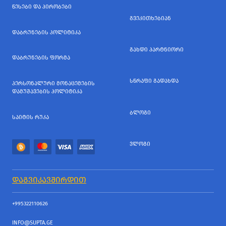
ᲬᲔᲡᲔᲑᲘ ᲓᲐ ᲞᲘᲠᲝᲑᲔᲑᲘ
ᲒᲕᲔᲙᲘᲗᲮᲔᲑᲘᲐᲜ
ᲓᲐᲑᲠᲣᲜᲔᲑᲘᲡ ᲞᲝᲚᲘᲢᲘᲙᲐ
ᲒᲐᲮᲓᲘ ᲞᲐᲠᲢᲜᲘᲝᲠᲘ
ᲓᲐᲑᲠᲣᲜᲔᲑᲘᲡ ᲤᲝᲠᲛᲐ
ᲡᲬᲠᲐᲤᲘ ᲒᲐᲓᲐᲮᲓᲐ
ᲞᲔᲠᲡᲝᲜᲐᲚᲣᲠᲘ ᲛᲝᲜᲐᲪᲔᲛᲔᲑᲘᲡ
ᲓᲐᲛᲣᲨᲐᲕᲔᲑᲘᲡ ᲞᲝᲚᲘᲢᲘᲙᲐ
ᲑᲚᲝᲒᲘ
ᲡᲐᲘᲢᲘᲡ ᲠᲣᲙᲐ
ᲕᲚᲝᲒᲘ
ᲓᲐᲒᲕᲘᲙᲐᲕᲨᲘᲠᲓᲘᲗ
+995322110626
INFO@SUPTA.GE