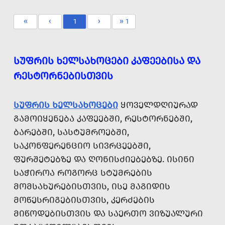
«
‹
1
›
» 1
ᲡᲣᲤᲠᲘᲡ ᲮᲔᲚᲡᲐᲮᲝᲪᲔᲑᲘ ᲙᲐᲤᲔᲔᲑᲘᲡᲐ ᲓᲐ
ᲠᲔᲡᲢᲝᲠᲜᲔᲑᲘᲡᲗᲕᲘᲡ
ᲡᲣᲤᲠᲘᲡ ᲮᲔᲚᲡᲐᲮᲝᲪᲔᲑᲘ
ᲧᲝᲕᲔᲚᲓᲦᲘᲣᲠᲐᲓ
ᲒᲐᲛᲝᲘᲧᲔᲜᲔᲑᲐ ᲙᲐᲤᲔᲔᲑᲨᲘ, ᲠᲔᲡᲢᲝᲠᲜᲔᲑᲨᲘ,
ᲑᲐᲠᲔᲑᲨᲘ, ᲡᲐᲡᲢᲣᲛᲠᲝᲔᲑᲨᲘ,
ᲡᲐᲙᲝᲜᲤᲔᲠᲔᲜᲪᲘᲝ ᲡᲘᲕᲠᲪᲔᲔᲑᲨᲘ,
ᲤᲣᲠᲨᲔᲢᲔᲑᲖᲔ ᲓᲐ ᲦᲝᲜᲘᲡᲫᲘᲔᲑᲔᲑᲖᲔ. ᲘᲡᲘᲜᲘ
ᲡᲐᲭᲘᲠᲝᲐ ᲠᲝᲒᲝᲠᲪ ᲡᲢᲣᲛᲠᲔᲑᲘᲡ
ᲛᲝᲛᲡᲐᲮᲣᲠᲔᲑᲘᲡᲗᲕᲘᲡ, ᲘᲡᲔ ᲛᲐᲒᲘᲓᲘᲡ
ᲛᲝᲬᲔᲡᲠᲘᲒᲔᲑᲘᲡᲗᲕᲘᲡ, ᲙᲔᲠᲫᲔᲑᲘᲡ
ᲛᲘᲬᲝᲓᲔᲑᲘᲡᲗᲕᲘᲡ ᲓᲐ ᲡᲐᲔᲠᲗᲝ ᲕᲘᲖᲣᲐᲚᲣᲠᲘ