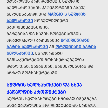
ᲥᲐᲦᲐᲚᲓᲘᲡ ᲞᲠᲝᲓᲣᲥᲢᲔᲑᲘ. ᲡᲣᲤᲠᲘᲡ
ᲮᲔᲚᲡᲐᲮᲝᲪᲔᲑᲘᲡ ᲙᲐᲢᲔᲒᲝᲠᲘᲐᲨᲘ ᲐᲡᲔᲕᲔ
ᲮᲔᲚᲛᲘᲡᲐᲬᲕᲓᲝᲛᲘᲐ
MARGIO-Ს ᲡᲣᲤᲠᲘᲡ
ᲮᲔᲚᲡᲐᲮᲝᲪᲘ
ᲧᲝᲕᲔᲚᲓᲦᲘᲣᲠᲘ
ᲒᲐᲛᲝᲧᲔᲜᲔᲑᲘᲡᲗᲕᲘᲡ.
ᲑᲐᲠᲔᲑᲘᲡᲐ ᲓᲐ ᲧᲐᲕᲘᲡ ᲖᲝᲜᲔᲑᲘᲡᲗᲕᲘᲡ
ᲞᲠᲐᲥᲢᲘᲙᲣᲚᲘ ᲐᲠᲩᲔᲕᲐᲜᲘᲐ
ᲔᲠᲗᲤᲔᲜᲘᲐᲜᲘ
ᲑᲐᲠᲘᲡ ᲮᲔᲚᲡᲐᲮᲝᲪᲘ
ᲐᲜ
ᲝᲠᲤᲔᲜᲘᲐᲜᲘ ᲑᲐᲠᲘᲡ
ᲮᲔᲚᲡᲐᲮᲝᲪᲘ
. ᲔᲡ ᲤᲝᲠᲛᲐᲢᲘ
ᲒᲐᲜᲡᲐᲙᲣᲗᲠᲔᲑᲘᲗ ᲛᲝᲡᲐᲮᲔᲠᲮᲔᲑᲔᲚᲘᲐ
ᲓᲐᲮᲚᲗᲐᲜ, ᲧᲐᲕᲐᲡᲗᲐᲜ, ᲡᲐᲡᲛᲔᲚᲔᲑᲗᲐᲜ ᲓᲐ
ᲡᲬᲠᲐᲤ ᲛᲝᲛᲡᲐᲮᲣᲠᲔᲑᲐᲨᲘ.
ᲡᲣᲤᲠᲘᲡ ᲮᲔᲚᲡᲐᲮᲝᲪᲔᲑᲘ ᲓᲐ ᲡᲮᲕᲐ
ᲥᲐᲦᲐᲚᲓᲘᲡ ᲞᲠᲝᲓᲣᲥᲢᲔᲑᲘ
ᲡᲣᲤᲠᲘᲡ ᲮᲔᲚᲡᲐᲮᲝᲪᲔᲑᲘ ᲮᲨᲘᲠᲐᲓ ᲘᲒᲔᲒᲛᲔᲑᲐ
ᲡᲮᲕᲐ ᲥᲐᲦᲐᲚᲓᲘᲡ ᲞᲠᲝᲓᲣᲥᲢᲔᲑᲗᲐᲜ ᲔᲠᲗᲐᲓ.