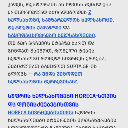
ᲙᲐᲤᲔᲡ, ᲠᲔᲡᲢᲝᲠᲐᲜᲡ ᲐᲜ ᲝᲤᲘᲡᲡ ᲨᲔᲘᲫᲚᲔᲑᲐ
ᲔᲠᲗᲓᲠᲝᲣᲚᲐᲓ ᲡᲭᲘᲠᲓᲔᲑᲝᲓᲔᲡ
Z
ᲮᲔᲚᲡᲐᲮᲝᲪᲘ
,
ᲡᲐᲛᲖᲐᲠᲔᲣᲚᲝᲡ ᲮᲔᲚᲡᲐᲮᲝᲪᲘ
,
ᲢᲣᲐᲚᲔᲢᲘᲡ ᲥᲐᲦᲐᲚᲓᲘ
ᲓᲐ
ᲡᲐᲧᲝᲤᲐᲪᲮᲝᲕᲠᲔᲑᲝ ᲮᲔᲚᲡᲐᲮᲝᲪᲔᲑᲘ
.
ᲗᲣ ᲯᲔᲠ ᲐᲠᲩᲔᲕᲘᲡ ᲔᲢᲐᲞᲖᲔ ᲮᲐᲠᲗ ᲓᲐ
ᲒᲘᲜᲓᲐᲗ ᲒᲐᲘᲒᲝᲗ, ᲠᲝᲛᲔᲚᲘ ᲢᲘᲞᲘᲡ
ᲮᲔᲚᲡᲐᲮᲝᲪᲘ ᲠᲝᲛᲔᲚ ᲡᲘᲕᲠᲪᲔᲡ ᲔᲠᲒᲔᲑᲐ,
ᲨᲔᲒᲘᲫᲚᲘᲐᲗ ᲒᲐᲔᲪᲜᲝᲗ SUPTA.GE-ᲘᲡ
ᲑᲚᲝᲒᲡ —
ᲠᲐ ᲣᲜᲓᲐ ᲕᲘᲪᲝᲓᲔᲗ
ᲮᲔᲚᲡᲐᲮᲝᲪᲘᲡ ᲨᲔᲠᲩᲔᲕᲘᲡᲐᲡ?
.
ᲡᲣᲤᲠᲘᲡ ᲮᲔᲚᲡᲐᲮᲝᲪᲔᲑᲘ HORECA-ᲡᲗᲕᲘᲡ
ᲓᲐ ᲦᲝᲜᲘᲡᲫᲘᲔᲑᲔᲑᲘᲡᲗᲕᲘᲡ
HORECA ᲡᲘᲕᲠᲪᲔᲔᲑᲘᲡᲗᲕᲘᲡ
ᲡᲣᲤᲠᲘᲡ
ᲮᲔᲚᲡᲐᲮᲝᲪᲔᲑᲘ ᲡᲢᲣᲛᲠᲔᲑᲘᲡ ᲛᲝᲛᲡᲐᲮᲣᲠᲔᲑᲘᲡ