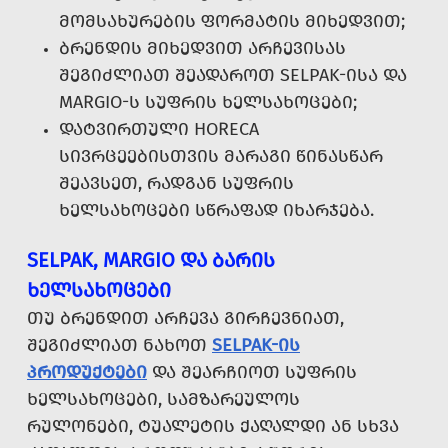
ᲛᲝᲛᲡᲐᲮᲣᲠᲔᲑᲘᲡ ᲤᲝᲠᲛᲐᲢᲘᲡ ᲛᲘᲮᲔᲓᲕᲘᲗ;
ᲑᲠᲔᲜᲓᲘᲡ ᲛᲘᲮᲔᲓᲕᲘᲗ ᲐᲠᲩᲔᲕᲘᲡᲐᲡ
ᲨᲔᲒᲘᲫᲚᲘᲐᲗ ᲨᲔᲐᲓᲐᲠᲝᲗ SELPAK-ᲘᲡᲐ ᲓᲐ
MARGIO-Ს ᲡᲣᲤᲠᲘᲡ ᲮᲔᲚᲡᲐᲮᲝᲪᲔᲑᲘ;
ᲓᲐᲢᲕᲘᲠᲗᲣᲚᲘ HORECA
ᲡᲘᲕᲠᲪᲔᲔᲑᲘᲡᲗᲕᲘᲡ ᲛᲐᲠᲐᲒᲘ ᲬᲘᲜᲐᲡᲬᲐᲠ
ᲨᲔᲐᲕᲡᲔᲗ, ᲠᲐᲓᲒᲐᲜ ᲡᲣᲤᲠᲘᲡ
ᲮᲔᲚᲡᲐᲮᲝᲪᲔᲑᲘ ᲡᲬᲠᲐᲤᲐᲓ ᲘᲮᲐᲠᲯᲔᲑᲐ.
SELPAK, MARGIO ᲓᲐ ᲑᲐᲠᲘᲡ
ᲮᲔᲚᲡᲐᲮᲝᲪᲔᲑᲘ
ᲗᲣ ᲑᲠᲔᲜᲓᲘᲗ ᲐᲠᲩᲔᲕᲐ ᲒᲘᲠᲩᲔᲕᲜᲘᲐᲗ,
ᲨᲔᲒᲘᲫᲚᲘᲐᲗ ᲜᲐᲮᲝᲗ
SELPAK-ᲘᲡ
ᲞᲠᲝᲓᲣᲥᲢᲔᲑᲘ
ᲓᲐ ᲨᲔᲐᲠᲩᲘᲝᲗ ᲡᲣᲤᲠᲘᲡ
ᲮᲔᲚᲡᲐᲮᲝᲪᲔᲑᲘ, ᲡᲐᲛᲖᲐᲠᲔᲣᲚᲝᲡ
ᲠᲣᲚᲝᲜᲔᲑᲘ, ᲢᲣᲐᲚᲔᲢᲘᲡ ᲥᲐᲦᲐᲚᲓᲘ ᲐᲜ ᲡᲮᲕᲐ