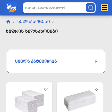
ᲮᲔᲚᲡᲐᲮᲝᲪᲔᲑᲘ
Სუფრის Ხელსახოცები
ᲧᲕᲔᲚᲐ ᲙᲐᲢᲔᲒᲝᲠᲘᲐ