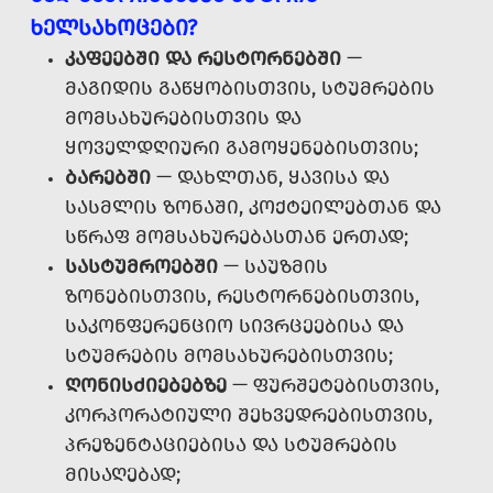
ᲮᲔᲚᲡᲐᲮᲝᲪᲔᲑᲘ?
ᲙᲐᲤᲔᲔᲑᲨᲘ ᲓᲐ ᲠᲔᲡᲢᲝᲠᲜᲔᲑᲨᲘ
—
ᲛᲐᲒᲘᲓᲘᲡ ᲒᲐᲬᲧᲝᲑᲘᲡᲗᲕᲘᲡ, ᲡᲢᲣᲛᲠᲔᲑᲘᲡ
ᲛᲝᲛᲡᲐᲮᲣᲠᲔᲑᲘᲡᲗᲕᲘᲡ ᲓᲐ
ᲧᲝᲕᲔᲚᲓᲦᲘᲣᲠᲘ ᲒᲐᲛᲝᲧᲔᲜᲔᲑᲘᲡᲗᲕᲘᲡ;
ᲑᲐᲠᲔᲑᲨᲘ
— ᲓᲐᲮᲚᲗᲐᲜ, ᲧᲐᲕᲘᲡᲐ ᲓᲐ
ᲡᲐᲡᲛᲚᲘᲡ ᲖᲝᲜᲐᲨᲘ, ᲙᲝᲥᲢᲔᲘᲚᲔᲑᲗᲐᲜ ᲓᲐ
ᲡᲬᲠᲐᲤ ᲛᲝᲛᲡᲐᲮᲣᲠᲔᲑᲐᲡᲗᲐᲜ ᲔᲠᲗᲐᲓ;
ᲡᲐᲡᲢᲣᲛᲠᲝᲔᲑᲨᲘ
— ᲡᲐᲣᲖᲛᲘᲡ
ᲖᲝᲜᲔᲑᲘᲡᲗᲕᲘᲡ, ᲠᲔᲡᲢᲝᲠᲜᲔᲑᲘᲡᲗᲕᲘᲡ,
ᲡᲐᲙᲝᲜᲤᲔᲠᲔᲜᲪᲘᲝ ᲡᲘᲕᲠᲪᲔᲔᲑᲘᲡᲐ ᲓᲐ
ᲡᲢᲣᲛᲠᲔᲑᲘᲡ ᲛᲝᲛᲡᲐᲮᲣᲠᲔᲑᲘᲡᲗᲕᲘᲡ;
ᲦᲝᲜᲘᲡᲫᲘᲔᲑᲔᲑᲖᲔ
— ᲤᲣᲠᲨᲔᲢᲔᲑᲘᲡᲗᲕᲘᲡ,
ᲙᲝᲠᲞᲝᲠᲐᲢᲘᲣᲚᲘ ᲨᲔᲮᲕᲔᲓᲠᲔᲑᲘᲡᲗᲕᲘᲡ,
ᲞᲠᲔᲖᲔᲜᲢᲐᲪᲘᲔᲑᲘᲡᲐ ᲓᲐ ᲡᲢᲣᲛᲠᲔᲑᲘᲡ
ᲛᲘᲡᲐᲦᲔᲑᲐᲓ;