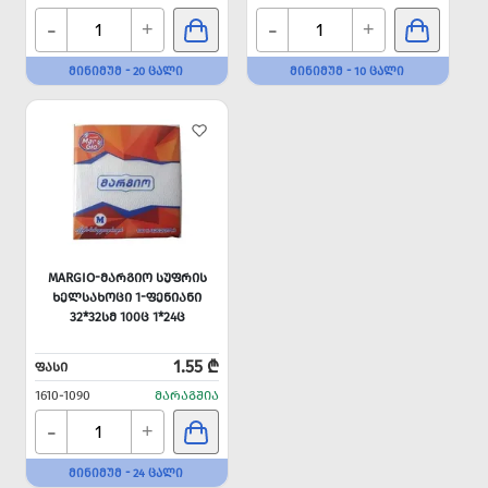
-
-
+
+
ᲛᲘᲜᲘᲛᲣᲛ - 20 ᲪᲐᲚᲘ
ᲛᲘᲜᲘᲛᲣᲛ - 10 ᲪᲐᲚᲘ
MARGIO-ᲛᲐᲠᲒᲘᲝ ᲡᲣᲤᲠᲘᲡ
ᲮᲔᲚᲡᲐᲮᲝᲪᲘ 1-ᲤᲔᲜᲘᲐᲜᲘ
32*32ᲡᲛ 100Ც 1*24Ც
1.55 ₾
ᲤᲐᲡᲘ
1610-1090
ᲛᲐᲠᲐᲒᲨᲘᲐ
-
+
ᲛᲘᲜᲘᲛᲣᲛ - 24 ᲪᲐᲚᲘ