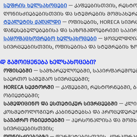
ᲡᲣᲤᲠᲘᲡ ᲮᲔᲚᲡᲐᲮᲝᲪᲔᲑᲘ
— ᲙᲐᲤᲔᲔᲑᲘᲡᲗᲕᲘᲡ, ᲠᲔᲡᲢᲝ
ᲦᲝᲜᲘᲡᲫᲘᲔᲑᲔᲑᲘᲡᲗᲕᲘᲡ ᲓᲐ ᲡᲢᲣᲛᲠᲔᲑᲘᲡ ᲛᲝᲛᲡᲐᲮᲣᲠ
ᲢᲣᲐᲚᲔᲢᲘᲡ ᲥᲐᲦᲐᲚᲓᲘ
— ᲝᲤᲘᲡᲔᲑᲘᲡ, HORECA ᲡᲘᲕᲠ
ᲓᲐᲬᲔᲡᲔᲑᲣᲚᲔᲑᲔᲑᲘᲡᲐ ᲓᲐ ᲡᲐᲖᲝᲒᲐᲓᲝᲔᲑᲠᲘᲕᲘ ᲡᲐᲞᲘ
ᲡᲐᲧᲝᲤᲐᲪᲮᲝᲕᲠᲔᲑᲝ ᲮᲔᲚᲡᲐᲮᲝᲪᲔᲑᲘ
— ᲧᲝᲕᲔᲚᲓᲦᲘᲣ
ᲡᲘᲕᲠᲪᲔᲔᲑᲘᲡᲗᲕᲘᲡ, ᲝᲤᲘᲡᲔᲑᲘᲡᲐ ᲓᲐ ᲡᲢᲣᲛᲠᲔᲑᲘᲡ Ზ
ᲐᲓ ᲒᲐᲛᲝᲘᲧᲔᲜᲔᲑᲐ ᲮᲔᲚᲡᲐᲮᲝᲪᲔᲑᲘ?
ᲝᲤᲘᲡᲔᲑᲨᲘ
— ᲡᲐᲛᲖᲐᲠᲔᲣᲚᲝᲔᲑᲨᲘ, ᲡᲐᲞᲘᲠᲤᲐᲠᲔᲨᲝᲔᲑ
ᲡᲐᲔᲠᲗᲝ ᲡᲐᲛᲣᲨᲐᲝ ᲡᲘᲕᲠᲪᲔᲔᲑᲨᲘ;
HORECA ᲡᲔᲥᲢᲝᲠᲨᲘ
— ᲙᲐᲤᲔᲔᲑᲨᲘ, ᲠᲔᲡᲢᲝᲠᲜᲔᲑᲨᲘ, Ბ
ᲝᲑᲘᲔᲥᲢᲔᲑᲨᲘ;
ᲡᲐᲛᲔᲓᲘᲪᲘᲜᲝ ᲓᲐ ᲔᲡᲗᲔᲢᲘᲙᲣᲠ ᲡᲘᲕᲠᲪᲔᲔᲑᲨᲘ
— ᲙᲚᲘᲜ
ᲙᲝᲡᲛᲔᲢᲝᲚᲝᲒᲘᲣᲠ ᲙᲐᲑᲘᲜᲔᲢᲔᲑᲡᲐ ᲓᲐ ᲞᲠᲝᲪᲔᲓᲣᲠᲣ
ᲡᲐᲕᲐᲭᲠᲝ ᲝᲑᲘᲔᲥᲢᲔᲑᲨᲘ
— ᲞᲔᲠᲡᲝᲜᲐᲚᲘᲡᲐ ᲓᲐ ᲛᲝᲛ
ᲡᲘᲕᲠᲪᲔᲔᲑᲘᲡᲗᲕᲘᲡ;
ᲦᲝᲜᲘᲡᲫᲘᲔᲑᲔᲑᲖᲔ
— ᲤᲣᲠᲨᲔᲢᲔᲑᲘᲡᲗᲕᲘᲡ, ᲙᲝᲠᲞᲝᲠᲐ