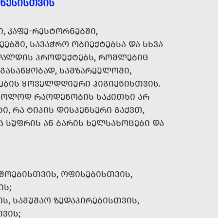
ᲖᲜᲔᲡᲘᲡᲗᲕᲘᲡ
 ᲙᲐᲤᲔ-ᲠᲔᲡᲢᲝᲠᲜᲔᲑᲨᲘ,
ᲔᲑᲨᲘ, ᲡᲐᲕᲐᲭᲠᲝ ᲝᲑᲘᲔᲥᲢᲔᲑᲡᲐ ᲓᲐ ᲡᲮᲕᲐ
ᲐᲦᲐᲚᲓᲘᲡ ᲞᲠᲝᲓᲣᲥᲢᲔᲑᲡ, ᲠᲝᲛᲚᲔᲑᲘᲪ
ᲒᲐᲡᲐᲬᲧᲝᲑᲐᲓ, ᲡᲐᲛᲖᲐᲠᲔᲣᲚᲝᲨᲘ,
ᲔᲑᲘᲡ ᲧᲝᲕᲔᲚᲓᲦᲘᲣᲠᲘ ᲰᲘᲒᲘᲔᲜᲘᲡᲗᲕᲘᲡ.
ᲛᲮᲝᲚᲝᲓ ᲠᲐᲝᲓᲔᲜᲝᲑᲘᲡ ᲡᲐᲙᲘᲗᲮᲘ ᲐᲠ
Ი, ᲠᲐ ᲢᲘᲞᲘᲡ ᲓᲘᲡᲞᲔᲜᲡᲔᲠᲘ ᲒᲐᲥᲕᲗ,
 ᲡᲣᲤᲠᲘᲡ ᲐᲜ ᲑᲐᲠᲘᲡ ᲮᲔᲚᲡᲐᲮᲝᲪᲔᲑᲘ ᲓᲐ
ᲨᲝᲔᲑᲘᲡᲗᲕᲘᲡ, ᲝᲤᲘᲡᲔᲑᲘᲡᲗᲕᲘᲡ,
ᲘᲡ;
, ᲡᲐᲛᲣᲨᲐᲝ ᲖᲔᲓᲐᲞᲘᲠᲔᲑᲘᲡᲗᲕᲘᲡ,
ᲕᲘᲡ;