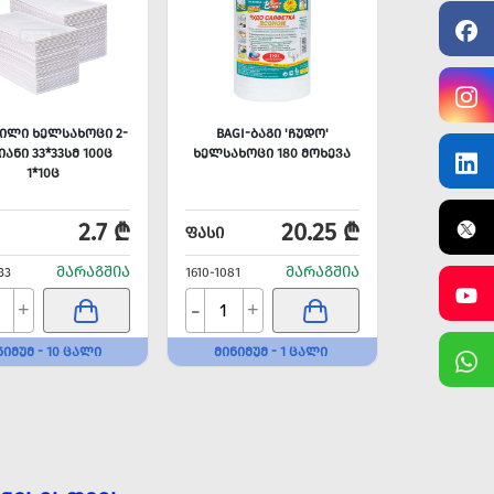
ᲘᲚᲘ ᲮᲔᲚᲡᲐᲮᲝᲪᲘ 2-
BAGI-ᲑᲐᲒᲘ 'ᲩᲣᲓᲝ'
ᲘᲐᲜᲘ 33*33ᲡᲛ 100Ც
ᲮᲔᲚᲡᲐᲮᲝᲪᲘ 180 ᲛᲝᲮᲔᲕᲐ
1*10Ც
2.7 ₾
20.25 ₾
ᲤᲐᲡᲘ
ᲛᲐᲠᲐᲒᲨᲘᲐ
ᲛᲐᲠᲐᲒᲨᲘᲐ
33
1610-1081
-
+
+
ᲜᲘᲛᲣᲛ - 10 ᲪᲐᲚᲘ
ᲛᲘᲜᲘᲛᲣᲛ - 1 ᲪᲐᲚᲘ