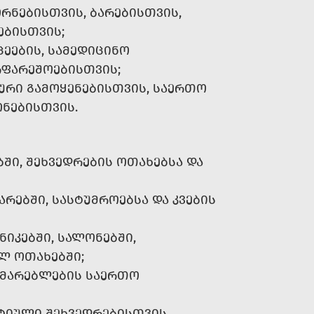
ᲠᲜᲔᲑᲘᲡᲗᲕᲘᲡ, ᲑᲐᲠᲔᲑᲘᲡᲗᲕᲘᲡ,
ᲔᲑᲘᲡᲗᲕᲘᲡ;
ᲪᲔᲔᲑᲘᲡ, ᲡᲐᲛᲔᲓᲘᲪᲘᲜᲝ
ᲠᲤᲐᲠᲔᲨᲝᲔᲑᲘᲡᲗᲕᲘᲡ;
ᲠᲘ ᲒᲐᲛᲝᲧᲔᲜᲔᲑᲘᲡᲗᲕᲘᲡ, ᲡᲐᲔᲠᲗᲝ
ᲝᲜᲔᲑᲘᲡᲗᲕᲘᲡ.
ᲨᲘ, ᲨᲔᲮᲕᲔᲓᲠᲔᲑᲘᲡ ᲝᲗᲐᲮᲔᲑᲡᲐ ᲓᲐ
ᲐᲠᲔᲑᲨᲘ, ᲡᲐᲡᲢᲣᲛᲠᲝᲔᲑᲡᲐ ᲓᲐ ᲙᲕᲔᲑᲘᲡ
ᲘᲙᲔᲑᲨᲘ, ᲡᲐᲚᲝᲜᲔᲑᲨᲘ,
Ლ ᲝᲗᲐᲮᲔᲑᲨᲘ;
ᲮᲛᲐᲠᲔᲑᲚᲔᲑᲘᲡ ᲡᲐᲔᲠᲗᲝ
ᲢᲘᲣᲚᲘ ᲨᲔᲮᲕᲔᲓᲠᲔᲑᲘᲡᲗᲕᲘᲡ,