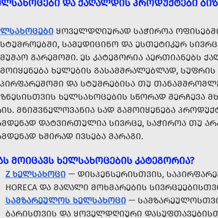
ᲔᲚᲡᲐᲮᲝᲪᲔᲑᲘ ᲓᲐ ᲥᲐᲦᲐᲚᲓᲘᲡ ᲞᲠᲝᲓᲣᲥᲢᲔᲑᲘ ᲑᲘ
ᲔᲚᲡᲐᲮᲝᲪᲔᲑᲘ
ᲧᲝᲕᲔᲚᲓᲦᲘᲣᲠᲐᲓ ᲡᲐᲭᲘᲠᲝᲐ ᲝᲤᲘᲡᲔᲑᲨᲘ,
ᲡᲢᲣᲛᲠᲝᲔᲑᲨᲘ, ᲡᲐᲛᲔᲓᲘᲪᲘᲜᲝ ᲓᲐ ᲔᲡᲗᲔᲢᲘᲙᲣᲠ ᲡᲘᲕᲠᲪᲔ
ᲐᲛᲣᲨᲐᲝ ᲒᲐᲠᲔᲛᲝᲨᲘ. ᲔᲡ ᲙᲐᲢᲔᲒᲝᲠᲘᲐ ᲐᲔᲠᲗᲘᲐᲜᲔᲑᲡ Ქ
ᲐᲛᲝᲘᲧᲔᲜᲔᲑᲐ ᲮᲔᲚᲔᲑᲘᲡ ᲒᲐᲡᲐᲛᲨᲠᲐᲚᲔᲑᲚᲐᲓ, ᲡᲣᲤᲠᲘᲡ 
ᲐᲞᲘᲠᲤᲐᲠᲔᲨᲝᲨᲘ ᲓᲐ ᲡᲢᲣᲛᲠᲔᲑᲘᲡᲐ ᲗᲣ ᲗᲐᲜᲐᲛᲨᲠᲝᲛᲚ
ᲘᲖᲜᲔᲡᲘᲡᲗᲕᲘᲡ ᲮᲔᲚᲡᲐᲮᲝᲪᲔᲑᲘᲡ ᲡᲬᲝᲠᲐᲓ ᲨᲔᲠᲩᲔᲕᲐ 
ᲘᲡ. ᲛᲜᲘᲨᲕᲜᲔᲚᲝᲕᲐᲜᲘᲐ ᲡᲐᲓ ᲒᲐᲛᲝᲘᲧᲔᲜᲔᲑᲐ ᲞᲠᲝᲓᲣᲥᲢ
ᲐᲛᲓᲔᲜᲐᲓ ᲓᲐᲢᲕᲘᲠᲗᲣᲚᲘᲐ ᲡᲘᲕᲠᲪᲔ, ᲡᲐᲭᲘᲠᲝᲐ ᲗᲣ ᲐᲠᲐ
ᲛᲓᲔᲜᲐᲓ ᲮᲨᲘᲠᲐᲓ ᲘᲕᲡᲔᲑᲐ ᲛᲐᲠᲐᲒᲘ.
ᲐᲡ ᲛᲝᲘᲪᲐᲕᲡ ᲮᲔᲚᲡᲐᲮᲝᲪᲔᲑᲘᲡ ᲙᲐᲢᲔᲒᲝᲠᲘᲐ?
Z ᲮᲔᲚᲡᲐᲮᲝᲪᲘ
— ᲓᲘᲡᲞᲔᲜᲡᲔᲠᲘᲡᲗᲕᲘᲡ, ᲡᲐᲞᲘᲠᲤᲐᲠᲔ
HORECA ᲓᲐ ᲛᲐᲦᲐᲚᲘ ᲛᲝᲮᲛᲐᲠᲔᲑᲘᲡ ᲡᲘᲕᲠᲪᲔᲔᲑᲘᲡᲗᲕ
ᲡᲐᲛᲖᲐᲠᲔᲣᲚᲝᲡ ᲮᲔᲚᲡᲐᲮᲝᲪᲘ
— ᲡᲐᲛᲖᲐᲠᲔᲣᲚᲝᲡᲗᲕᲘᲡ
ᲑᲐᲠᲘᲡᲗᲕᲘᲡ ᲓᲐ ᲧᲝᲕᲔᲚᲓᲦᲘᲣᲠᲘ ᲓᲐᲡᲣᲤᲗᲐᲕᲔᲑᲘᲡᲗ