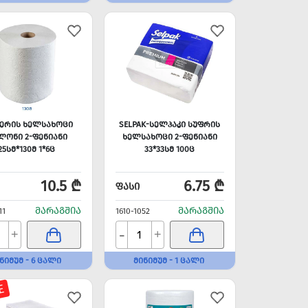
ᲔᲠᲘᲡ ᲮᲔᲚᲡᲐᲮᲝᲪᲘ
SELPAK-ᲡᲔᲚᲞᲐᲙᲘ ᲡᲣᲤᲠᲘᲡ
ᲚᲝᲜᲘ 2-ᲤᲔᲜᲘᲐᲜᲘ
ᲮᲔᲚᲡᲐᲮᲝᲪᲘ 2-ᲤᲔᲜᲘᲐᲜᲘ
25ᲡᲛ*130Მ 1*6Ც
33*33ᲡᲛ 100Ც
10.5 ₾
6.75 ₾
ᲤᲐᲡᲘ
ᲛᲐᲠᲐᲒᲨᲘᲐ
ᲛᲐᲠᲐᲒᲨᲘᲐ
11
1610-1052
-
+
+
ᲜᲘᲛᲣᲛ - 6 ᲪᲐᲚᲘ
ᲛᲘᲜᲘᲛᲣᲛ - 1 ᲪᲐᲚᲘ
E