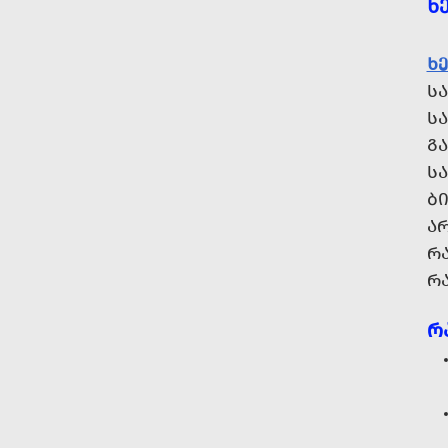
Ხ
Ხ
ᲡᲐ
Ს
Გ
Ს
Ბ
ᲐᲠ
Რ
ᲠᲐ
Რ