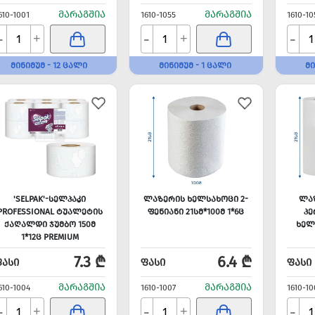
ᲛᲐᲠᲐᲒᲨᲘᲐ
ᲛᲐᲠᲐᲒᲨᲘᲐ
610-1001
1610-1055
1610-10
-
-
-
+
+
ᲛᲘᲜᲘᲛᲣᲛ - 12 ᲪᲐᲚᲘ
ᲛᲘᲜᲘᲛᲣᲛ - 1 ᲪᲐᲚᲘ
ᲛᲘ
'SELPAK'-ᲡᲔᲚᲞᲐᲙᲘ
ᲚᲐᲖᲔᲠᲘᲡ ᲮᲔᲚᲡᲐᲮᲝᲪᲘ 2-
ᲚᲐᲖ
PROFESSIONAL ᲢᲣᲐᲚᲔᲢᲘᲡ
ᲤᲔᲜᲘᲐᲜᲘ 21ᲡᲛ*100Მ 1*6Ც
Პ
ᲥᲐᲦᲐᲚᲓᲘ ᲯᲣᲛᲑᲝ 150Მ
ᲮᲔᲚ
1*12Ც PREMIUM
7.3 ₾
6.4 ₾
ᲤᲐᲡᲘ
ᲤᲐᲡᲘ
ᲤᲐᲡᲘ
ᲛᲐᲠᲐᲒᲨᲘᲐ
ᲛᲐᲠᲐᲒᲨᲘᲐ
610-1004
1610-1007
1610-10
-
-
-
+
+