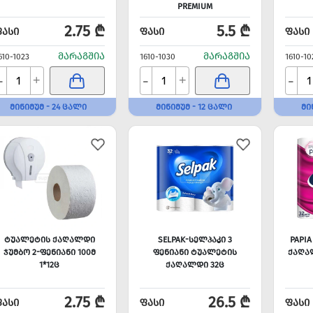
PREMIUM
2.75 ₾
5.5 ₾
ᲤᲐᲡᲘ
ᲤᲐᲡᲘ
ᲤᲐᲡᲘ
ᲛᲐᲠᲐᲒᲨᲘᲐ
ᲛᲐᲠᲐᲒᲨᲘᲐ
610-1023
1610-1030
1610-10
-
-
-
+
+
ᲛᲘᲜᲘᲛᲣᲛ - 24 ᲪᲐᲚᲘ
ᲛᲘᲜᲘᲛᲣᲛ - 12 ᲪᲐᲚᲘ
ᲛᲘ
ᲢᲣᲐᲚᲔᲢᲘᲡ ᲥᲐᲦᲐᲚᲓᲘ
SELPAK-ᲡᲔᲚᲞᲐᲙᲘ 3
PAPIA
ᲯᲣᲛᲑᲝ 2-ᲤᲔᲜᲘᲐᲜᲘ 100Მ
ᲤᲔᲜᲘᲐᲜᲘ ᲢᲣᲐᲚᲔᲢᲘᲡ
ᲥᲐᲦᲐᲚ
1*12Ც
ᲥᲐᲦᲐᲚᲓᲘ 32Ც
2.75 ₾
26.5 ₾
ᲤᲐᲡᲘ
ᲤᲐᲡᲘ
ᲤᲐᲡᲘ