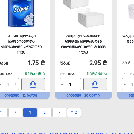
SELPAK-ᲡᲔᲚᲞᲐᲙᲘ
ᲞᲠᲔᲛᲘᲣᲛ ᲮᲐᲠᲘᲡᲮᲘᲡ
ᲓᲐᲙᲔᲪ
ᲡᲐᲛᲖᲐᲠᲔᲣᲚᲝᲡ
ᲡᲣᲤᲠᲘᲡ ᲮᲔᲚᲡᲐᲮᲝᲪᲘ
ᲤᲔᲜ
ᲮᲔᲚᲡᲐᲮᲝᲪᲘᲡ ᲠᲣᲚᲝᲜᲘ
ᲝᲠᲤᲔᲜᲘᲐᲜᲘ 30*30ᲡᲛ 100Ც
1*12Ც
1*24Ც
1.75 ₾
2.95 ₾
ᲤᲐᲡᲘ
ᲤᲐᲡᲘ
2.9 ₾
ᲛᲐᲠᲐᲒᲨᲘᲐ
ᲛᲐᲠᲐᲒᲨᲘᲐ
610-1054
1610-1045
1610-10
-
-
-
+
+
ᲛᲘᲜᲘᲛᲣᲛ - 12 ᲪᲐᲚᲘ
ᲛᲘᲜᲘᲛᲣᲛ - 20 ᲪᲐᲚᲘ
ᲛᲘ
«
‹
1
2
›
» 2