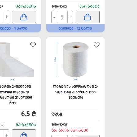
ᲛᲐᲠᲐᲒᲨᲘᲐ
ᲛᲐᲠᲐᲒᲨᲘᲐ
59
1610-1003
-
+
+
ᲜᲘᲛᲣᲛ - 1 ᲪᲐᲚᲘ
ᲛᲘᲜᲘᲛᲣᲛ - 12 ᲪᲐᲚᲘ
ᲔᲠᲘᲡ 2-ᲤᲔᲜᲘᲐᲜᲘ
ᲚᲐᲖᲔᲠᲘᲡ ᲮᲔᲚᲡᲐᲮᲝᲪᲘ 2-
ᲔᲠᲤᲝᲠᲘᲠᲔᲑᲣᲚᲘ
ᲤᲔᲜᲘᲐᲜᲘ 21ᲡᲛ*80Მ 1*6Ც
ᲡᲐᲮᲝᲪᲘ 21ᲡᲛ*100Მ
ECONOM
1*6Ც
6.5 ₾
ᲤᲐᲡᲘ
ᲛᲐᲠᲐᲒᲨᲘᲐ
1610-1008
09
ᲐᲠ ᲐᲠᲘᲡ ᲛᲐᲠᲐᲒᲨᲘ
+