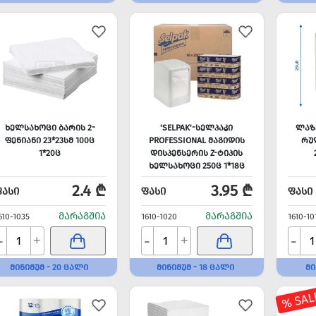
ᲮᲔᲚᲡᲐᲮᲝᲪᲘ ᲑᲐᲠᲘᲡ 2-
'SELPAK'-ᲡᲔᲚᲞᲐᲙᲘ
ᲚᲐᲖ
ᲤᲔᲜᲘᲐᲜᲘ 23*23ᲡᲛ 100Ც
PROFESSIONAL ᲛᲐᲒᲘᲓᲘᲡ
ᲠᲣ
1*20Ც
ᲓᲘᲡᲞᲔᲜᲡᲔᲠᲘᲡ Z-ᲢᲘᲞᲘᲡ
ᲮᲔᲚᲡᲐᲮᲝᲪᲘ 250Ც 1*18Ც
PREMIUM
2.4 ₾
3.95 ₾
ᲤᲐᲡᲘ
ᲤᲐᲡᲘ
ᲤᲐᲡᲘ
ᲛᲐᲠᲐᲒᲨᲘᲐ
ᲛᲐᲠᲐᲒᲨᲘᲐ
610-1035
1610-1020
1610-10
-
-
-
+
+
ᲛᲘᲜᲘᲛᲣᲛ - 20 ᲪᲐᲚᲘ
ᲛᲘᲜᲘᲛᲣᲛ - 18 ᲪᲐᲚᲘ
ᲛᲘ
% SAL