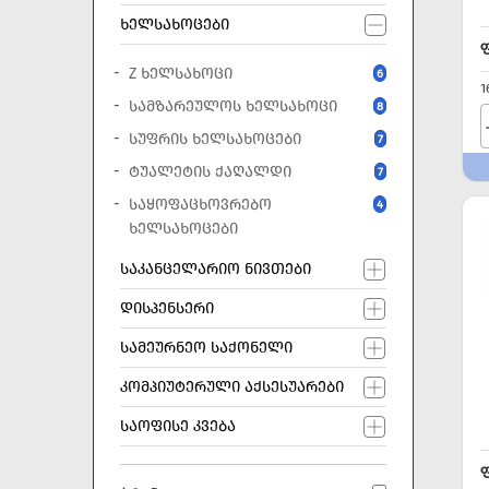
ᲮᲔᲚᲡᲐᲮᲝᲪᲔᲑᲘ
Z ᲮᲔᲚᲡᲐᲮᲝᲪᲘ
6
1
ᲡᲐᲛᲖᲐᲠᲔᲣᲚᲝᲡ ᲮᲔᲚᲡᲐᲮᲝᲪᲘ
8
ᲡᲣᲤᲠᲘᲡ ᲮᲔᲚᲡᲐᲮᲝᲪᲔᲑᲘ
7
ᲢᲣᲐᲚᲔᲢᲘᲡ ᲥᲐᲦᲐᲚᲓᲘ
7
ᲡᲐᲧᲝᲤᲐᲪᲮᲝᲕᲠᲔᲑᲝ
4
ᲮᲔᲚᲡᲐᲮᲝᲪᲔᲑᲘ
ᲡᲐᲙᲐᲜᲪᲔᲚᲐᲠᲘᲝ ᲜᲘᲕᲗᲔᲑᲘ
ᲓᲘᲡᲞᲔᲜᲡᲔᲠᲘ
ᲡᲐᲛᲔᲣᲠᲜᲔᲝ ᲡᲐᲥᲝᲜᲔᲚᲘ
ᲙᲝᲛᲞᲘᲣᲢᲔᲠᲣᲚᲘ ᲐᲥᲡᲔᲡᲣᲐᲠᲔᲑᲘ
ᲡᲐᲝᲤᲘᲡᲔ ᲙᲕᲔᲑᲐ