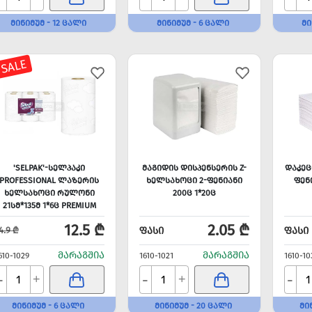
ᲛᲘᲜᲘᲛᲣᲛ - 12 ᲪᲐᲚᲘ
ᲛᲘᲜᲘᲛᲣᲛ - 6 ᲪᲐᲚᲘ
ᲛᲘ
 SALE
'SELPAK'-ᲡᲔᲚᲞᲐᲙᲘ
ᲛᲐᲒᲘᲓᲘᲡ ᲓᲘᲡᲞᲔᲜᲡᲔᲠᲘᲡ Z-
ᲓᲐᲙᲔᲪ
PROFESSIONAL ᲚᲐᲖᲔᲠᲘᲡ
ᲮᲔᲚᲡᲐᲮᲝᲪᲘ 2-ᲤᲔᲜᲘᲐᲜᲘ
ᲤᲔᲜ
ᲮᲔᲚᲡᲐᲮᲝᲪᲘ ᲠᲣᲚᲝᲜᲘ
200Ც 1*20Ც
21ᲡᲛ*135Მ 1*6Ც PREMIUM
12.5 ₾
2.05 ₾
ᲤᲐᲡᲘ
ᲤᲐᲡᲘ
4.9 ₾
ᲛᲐᲠᲐᲒᲨᲘᲐ
ᲛᲐᲠᲐᲒᲨᲘᲐ
610-1029
1610-1021
1610-10
-
-
-
+
+
ᲛᲘᲜᲘᲛᲣᲛ - 6 ᲪᲐᲚᲘ
ᲛᲘᲜᲘᲛᲣᲛ - 20 ᲪᲐᲚᲘ
ᲛᲘ