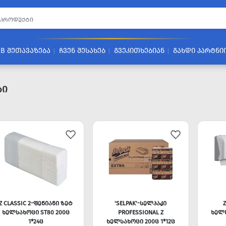
2B ᲨᲔᲗᲐᲕᲐᲖᲔᲑᲐ
ᲩᲕᲔᲜ ᲨᲔᲡᲐᲮᲔᲑ
ᲒᲕᲔᲙᲘᲗᲮᲔᲑᲘᲐᲜ
ᲒᲐᲮᲓᲘ ᲞᲐᲠᲢᲜᲘ
ბი
Z CLASSIC 2-ᲤᲔᲜᲘᲐᲜᲘ ᲖᲔᲢ
'SELPAK'-ᲡᲔᲚᲞᲐᲙᲘ
ᲮᲔᲚᲡᲐᲮᲝᲪᲘ ST80 200Ც
PROFESSIONAL Z
ᲮᲔᲚᲡ
1*24Ც
ᲮᲔᲚᲡᲐᲮᲝᲪᲘ 200Ც 1*12Ც