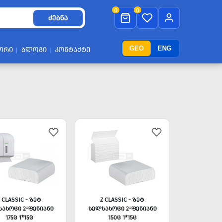
0
0
ᲫᲔᲑᲜᲐ
GEO
ENG
ᲝᲠᲘ
ᲑᲚᲝᲒᲘ
ᲙᲝᲜᲢᲐᲥᲢᲘ
Z CLASSIC - ᲖᲔᲢ
Z CLASSIC - ᲖᲔᲢ
ᲐᲮᲝᲪᲘ 2-ᲤᲔᲜᲘᲐᲜᲘ
ᲮᲔᲚᲡᲐᲮᲝᲪᲘ 2-ᲤᲔᲜᲘᲐᲜᲘ
175Ც 1*15Ც
150Ც 1*15Ც