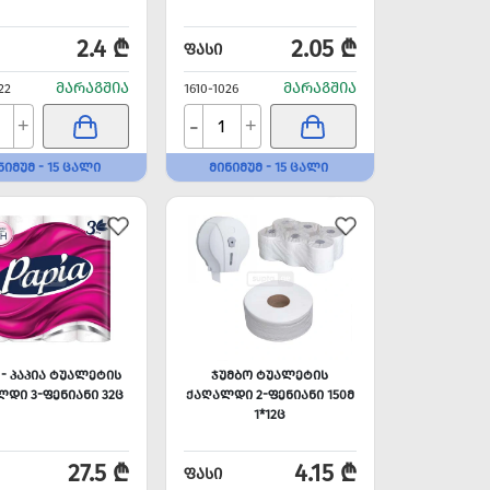
2.4 ₾
2.05 ₾
ᲤᲐᲡᲘ
ᲛᲐᲠᲐᲒᲨᲘᲐ
ᲛᲐᲠᲐᲒᲨᲘᲐ
22
1610-1026
-
+
+
ᲜᲘᲛᲣᲛ - 15 ᲪᲐᲚᲘ
ᲛᲘᲜᲘᲛᲣᲛ - 15 ᲪᲐᲚᲘ
 - ᲞᲐᲞᲘᲐ ᲢᲣᲐᲚᲔᲢᲘᲡ
ᲯᲣᲛᲑᲝ ᲢᲣᲐᲚᲔᲢᲘᲡ
ᲓᲘ 3-ᲤᲔᲜᲘᲐᲜᲘ 32Ც
ᲥᲐᲦᲐᲚᲓᲘ 2-ᲤᲔᲜᲘᲐᲜᲘ 150Მ
1*12Ც
27.5 ₾
4.15 ₾
ᲤᲐᲡᲘ