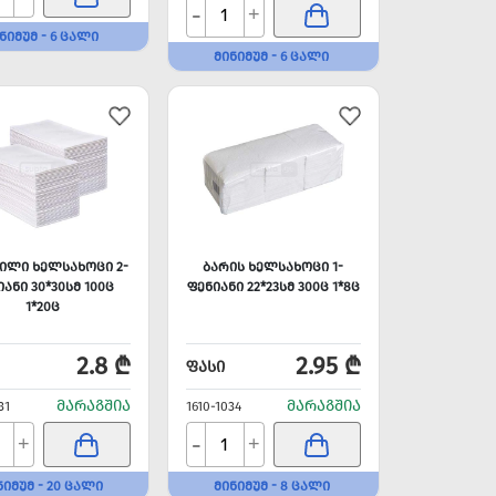
-
+
ᲜᲘᲛᲣᲛ - 6 ᲪᲐᲚᲘ
ᲛᲘᲜᲘᲛᲣᲛ - 6 ᲪᲐᲚᲘ
ᲘᲚᲘ ᲮᲔᲚᲡᲐᲮᲝᲪᲘ 2-
ᲑᲐᲠᲘᲡ ᲮᲔᲚᲡᲐᲮᲝᲪᲘ 1-
ᲘᲐᲜᲘ 30*30ᲡᲛ 100Ც
ᲤᲔᲜᲘᲐᲜᲘ 22*23ᲡᲛ 300Ც 1*8Ც
1*20Ც
2.8 ₾
2.95 ₾
ᲤᲐᲡᲘ
ᲛᲐᲠᲐᲒᲨᲘᲐ
ᲛᲐᲠᲐᲒᲨᲘᲐ
31
1610-1034
-
+
+
ᲜᲘᲛᲣᲛ - 20 ᲪᲐᲚᲘ
ᲛᲘᲜᲘᲛᲣᲛ - 8 ᲪᲐᲚᲘ