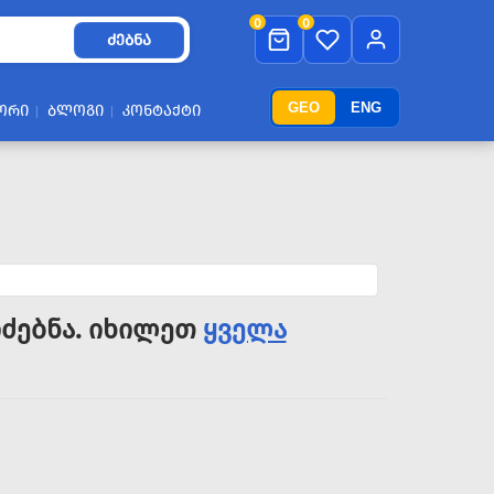
0
0
ᲫᲔᲑᲜᲐ
GEO
ENG
ᲝᲠᲘ
ᲑᲚᲝᲒᲘ
ᲙᲝᲜᲢᲐᲥᲢᲘ
ძებნა. იხილეთ
ყველა