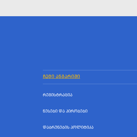
ᲩᲔᲛᲘ ᲐᲜᲒᲐᲠᲘᲨᲘ
ᲠᲔᲒᲘᲡᲢᲠᲐᲪᲘᲐ
ᲬᲔᲡᲔᲑᲘ ᲓᲐ ᲞᲘᲠᲝᲑᲔᲑᲘ
ᲓᲐᲑᲠᲣᲜᲔᲑᲘᲡ ᲞᲝᲚᲘᲢᲘᲙᲐ