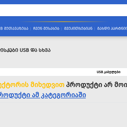
2B ᲨᲔᲗᲐᲕᲐᲖᲔᲑᲐ
ᲩᲕᲔᲜ ᲨᲔᲡᲐᲮᲔᲑ
ᲒᲕᲔᲙᲘᲗᲮᲔᲑᲘᲐᲜ
ᲒᲐᲮᲓᲘ ᲞᲐᲠᲢᲜᲘ
ისკები USB Და Სხვა
USB კაბელები
ექტორის მიხედვით
პროდუქტი არ მოი
როდუქტი ამ კატეგორიაში