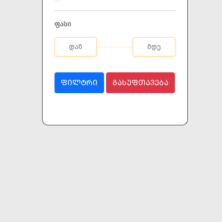
ფასი
ᲤᲘᲚᲢᲠᲘ
ᲒᲐᲡᲣᲤᲗᲐᲕᲔᲑᲐ