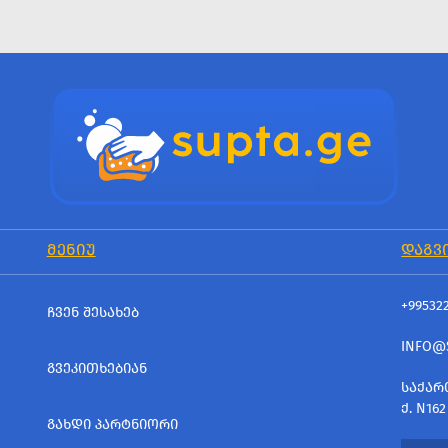
ᲛᲔᲜᲘᲣ
ᲓᲐᲒᲕ
+99532
ᲩᲕᲔᲜ ᲨᲔᲡᲐᲮᲔᲑ
INFO@
ᲒᲕᲔᲙᲘᲗᲮᲔᲑᲘᲐᲜ
ᲡᲐᲥᲐᲠ
Ქ. N162
ᲒᲐᲮᲓᲘ ᲞᲐᲠᲢᲜᲘᲝᲠᲘ