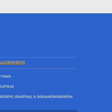
ᲘᲙᲐᲕᲨᲘᲠᲓᲘᲗ
2110626
SUPTA.GE
ᲗᲕᲔᲚᲝ, ᲗᲑᲘᲚᲘᲡᲘ, Მ. ᲬᲘᲜᲐᲛᲫᲦᲕᲠᲘᲨᲕᲘᲚᲘᲡ