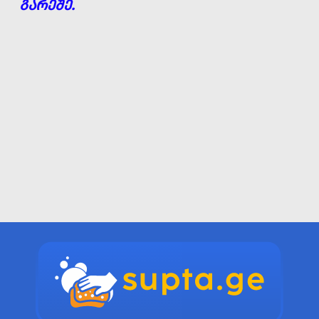
ᲒᲐᲠᲔᲨᲔ.