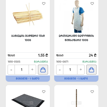
ᲑᲐᲛᲑᲣᲙᲘᲡ ᲨᲐᲛᲤᲣᲠᲘ 15ᲡᲛ
ᲔᲠᲗᲯᲔᲠᲐᲓᲘ ᲪᲔᲚᲝᲤᲜᲘᲡ
100Ც
ᲬᲘᲜᲡᲐᲤᲐᲠᲘ 100Ც
1.55 ₾
24 ₾
ᲤᲐᲡᲘ
ᲤᲐᲡᲘ
1610-0505
ᲛᲐᲠᲐᲒᲨᲘᲐ
1610-0871
ᲛᲐᲠᲐᲒᲨᲘᲐ
-
-
+
+
ᲛᲘᲜᲘᲛᲣᲛ - 1 ᲪᲐᲚᲘ
ᲛᲘᲜᲘᲛᲣᲛ - 1 ᲪᲐᲚᲘ