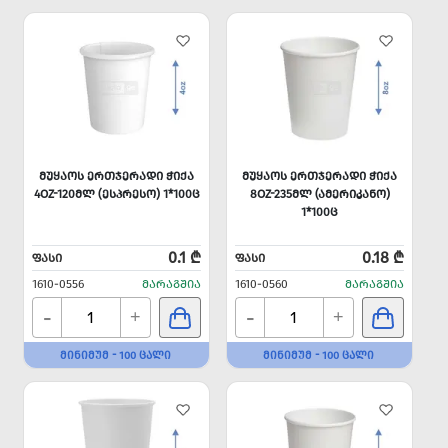
ᲛᲣᲧᲐᲝᲡ ᲔᲠᲗᲯᲔᲠᲐᲓᲘ ᲭᲘᲥᲐ
ᲛᲣᲧᲐᲝᲡ ᲔᲠᲗᲯᲔᲠᲐᲓᲘ ᲭᲘᲥᲐ
4OZ-120ᲛᲚ (ᲔᲡᲞᲠᲔᲡᲝ) 1*100Ც
8OZ-235ᲛᲚ (ᲐᲛᲔᲠᲘᲙᲐᲜᲝ)
1*100Ც
0.1 ₾
0.18 ₾
ᲤᲐᲡᲘ
ᲤᲐᲡᲘ
1610-0556
ᲛᲐᲠᲐᲒᲨᲘᲐ
1610-0560
ᲛᲐᲠᲐᲒᲨᲘᲐ
-
-
+
+
ᲛᲘᲜᲘᲛᲣᲛ - 100 ᲪᲐᲚᲘ
ᲛᲘᲜᲘᲛᲣᲛ - 100 ᲪᲐᲚᲘ