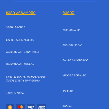
ᲩᲔᲛᲘ ᲐᲜᲒᲐᲠᲘᲨᲘ
ᲛᲔᲜᲘᲣ
ᲠᲔᲒᲘᲡᲢᲠᲐᲪᲘᲐ
ᲩᲕᲔᲜ ᲨᲔᲡᲐᲮᲔᲑ
ᲬᲔᲡᲔᲑᲘ ᲓᲐ ᲞᲘᲠᲝᲑᲔᲑᲘ
ᲒᲕᲔᲙᲘᲗᲮᲔᲑᲘᲐᲜ
ᲓᲐᲑᲠᲣᲜᲔᲑᲘᲡ ᲞᲝᲚᲘᲢᲘᲙᲐ
ᲒᲐᲮᲓᲘ ᲞᲐᲠᲢᲜᲘᲝᲠᲘ
ᲓᲐᲑᲠᲣᲜᲔᲑᲘᲡ ᲤᲝᲠᲛᲐ
ᲡᲬᲠᲐᲤᲘ ᲒᲐᲓᲐᲮᲓᲐ
ᲞᲔᲠᲡᲝᲜᲐᲚᲣᲠᲘ ᲛᲝᲜᲐᲪᲔᲛᲔᲑᲘᲡ
ᲓᲐᲛᲣᲨᲐᲕᲔᲑᲘᲡ ᲞᲝᲚᲘᲢᲘᲙᲐ
ᲑᲚᲝᲒᲘ
ᲡᲐᲘᲢᲘᲡ ᲠᲣᲙᲐ
ᲕᲚᲝᲒᲘ