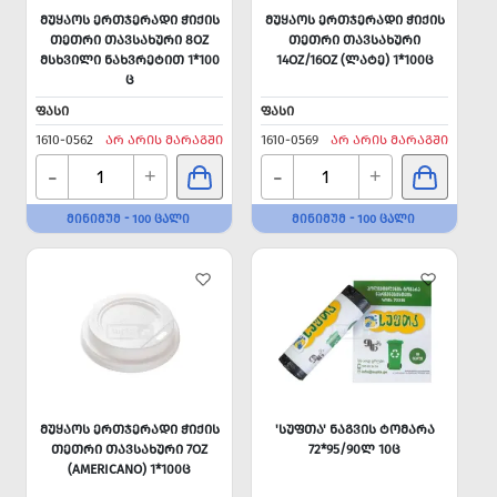
ᲛᲣᲧᲐᲝᲡ ᲔᲠᲗᲯᲔᲠᲐᲓᲘ ᲭᲘᲥᲘᲡ
ᲛᲣᲧᲐᲝᲡ ᲔᲠᲗᲯᲔᲠᲐᲓᲘ ᲭᲘᲥᲘᲡ
ᲗᲔᲗᲠᲘ ᲗᲐᲕᲡᲐᲮᲣᲠᲘ 8OZ
ᲗᲔᲗᲠᲘ ᲗᲐᲕᲡᲐᲮᲣᲠᲘ
ᲛᲡᲮᲕᲘᲚᲘ ᲜᲐᲮᲕᲠᲔᲢᲘᲗ 1*100
14OZ/16OZ (ᲚᲐᲢᲔ) 1*100Ც
Ც
ᲤᲐᲡᲘ
ᲤᲐᲡᲘ
1610-0562
ᲐᲠ ᲐᲠᲘᲡ ᲛᲐᲠᲐᲒᲨᲘ
1610-0569
ᲐᲠ ᲐᲠᲘᲡ ᲛᲐᲠᲐᲒᲨᲘ
-
-
+
+
ᲛᲘᲜᲘᲛᲣᲛ - 100 ᲪᲐᲚᲘ
ᲛᲘᲜᲘᲛᲣᲛ - 100 ᲪᲐᲚᲘ
ᲛᲣᲧᲐᲝᲡ ᲔᲠᲗᲯᲔᲠᲐᲓᲘ ᲭᲘᲥᲘᲡ
'ᲡᲣᲤᲗᲐ' ᲜᲐᲒᲕᲘᲡ ᲢᲝᲛᲐᲠᲐ
ᲗᲔᲗᲠᲘ ᲗᲐᲕᲡᲐᲮᲣᲠᲘ 7OZ
72*95/90Ლ 10Ც
(AMERICANO) 1*100Ც