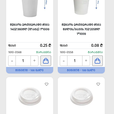
ᲛᲣᲧᲐᲝᲡ ᲔᲠᲗᲯᲔᲠᲐᲓᲘ ᲭᲘᲥᲐ
ᲛᲣᲧᲐᲝᲡ ᲔᲠᲗᲯᲔᲠᲐᲓᲘ ᲭᲘᲥᲐ
14OZ-360ᲛᲚ (ᲚᲐᲢᲔ) 1*100Ც
ᲬᲧᲚᲘᲡ/ᲧᲐᲕᲘᲡ 7OZ-205ᲛᲚ
1*100Ც
0.25 ₾
0.08 ₾
ᲤᲐᲡᲘ
ᲤᲐᲡᲘ
1610-0568
ᲛᲐᲠᲐᲒᲨᲘᲐ
1610-0558
ᲛᲐᲠᲐᲒᲨᲘᲐ
-
-
+
+
ᲛᲘᲜᲘᲛᲣᲛ - 100 ᲪᲐᲚᲘ
ᲛᲘᲜᲘᲛᲣᲛ - 100 ᲪᲐᲚᲘ