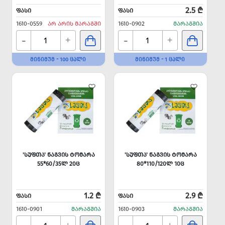
2.5 ₾
ᲤᲐᲡᲘ
ᲤᲐᲡᲘ
1610-0559
ᲐᲠ ᲐᲠᲘᲡ ᲛᲐᲠᲐᲒᲨᲘ
1610-0902
ᲛᲐᲠᲐᲒᲨᲘᲐ
-
-
+
+
ᲛᲘᲜᲘᲛᲣᲛ - 100 ᲪᲐᲚᲘ
ᲛᲘᲜᲘᲛᲣᲛ - 1 ᲪᲐᲚᲘ
'ᲡᲣᲤᲗᲐ' ᲜᲐᲒᲕᲘᲡ ᲢᲝᲛᲐᲠᲐ
'ᲡᲣᲤᲗᲐ' ᲜᲐᲒᲕᲘᲡ ᲢᲝᲛᲐᲠᲐ
55*60/35Ლ 20Ც
80*110/120Ლ 10Ც
1.2 ₾
2.9 ₾
ᲤᲐᲡᲘ
ᲤᲐᲡᲘ
1610-0901
ᲛᲐᲠᲐᲒᲨᲘᲐ
1610-0903
ᲛᲐᲠᲐᲒᲨᲘᲐ