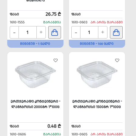
ᲓᲐᲭᲠᲘᲚᲘ
26.75 ₾
ᲤᲐᲡᲘ
ᲤᲐᲡᲘ
1610-1555
ᲛᲐᲠᲐᲒᲨᲘᲐ
1610-0603
ᲐᲠ ᲐᲠᲘᲡ ᲛᲐᲠᲐᲒᲨᲘ
-
-
+
+
ᲛᲘᲜᲘᲛᲣᲛ - 1 ᲪᲐᲚᲘ
ᲛᲘᲜᲘᲛᲣᲛ - 100 ᲪᲐᲚᲘ
ᲔᲠᲗᲯᲔᲠᲐᲓᲘ ᲙᲝᲜᲢᲔᲘᲜᲔᲠᲘ -
ᲔᲠᲗᲯᲔᲠᲐᲓᲘ ᲙᲝᲜᲢᲔᲘᲜᲔᲠᲘ -
ᲚᲐᲜᲩᲑᲝᲥᲡᲘ 2000ᲒᲠ 1*100Ც
ᲚᲐᲜᲩᲑᲝᲥᲡᲘ 1500ᲒᲠ 1*100Ც
0.48 ₾
ᲤᲐᲡᲘ
ᲤᲐᲡᲘ
1610-0606
ᲛᲐᲠᲐᲒᲨᲘᲐ
1610-0605
ᲐᲠ ᲐᲠᲘᲡ ᲛᲐᲠᲐᲒᲨᲘ