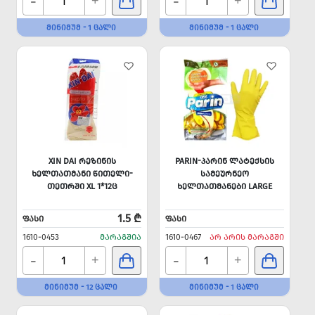
-
-
+
+
ᲛᲘᲜᲘᲛᲣᲛ - 1 ᲪᲐᲚᲘ
ᲛᲘᲜᲘᲛᲣᲛ - 1 ᲪᲐᲚᲘ
XIN DAI ᲠᲔᲖᲘᲜᲘᲡ
PARIN-ᲞᲐᲠᲘᲜ ᲚᲐᲢᲔᲥᲡᲘᲡ
ᲮᲔᲚᲗᲐᲗᲛᲐᲜᲘ ᲬᲘᲗᲔᲚᲘ-
ᲡᲐᲛᲔᲣᲠᲜᲔᲝ
ᲗᲔᲗᲠᲨᲘ XL 1*12Ც
ᲮᲔᲚᲗᲐᲗᲛᲐᲜᲔᲑᲘ LARGE
1.5 ₾
ᲤᲐᲡᲘ
ᲤᲐᲡᲘ
1610-0453
ᲛᲐᲠᲐᲒᲨᲘᲐ
1610-0467
ᲐᲠ ᲐᲠᲘᲡ ᲛᲐᲠᲐᲒᲨᲘ
-
-
+
+
ᲛᲘᲜᲘᲛᲣᲛ - 12 ᲪᲐᲚᲘ
ᲛᲘᲜᲘᲛᲣᲛ - 1 ᲪᲐᲚᲘ