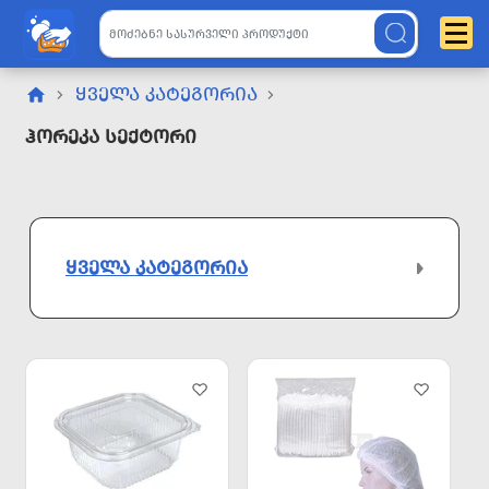
ᲧᲕᲔᲚᲐ ᲙᲐᲢᲔᲒᲝᲠᲘᲐ
Ჰორეკა Სექტორი
ᲧᲕᲔᲚᲐ ᲙᲐᲢᲔᲒᲝᲠᲘᲐ