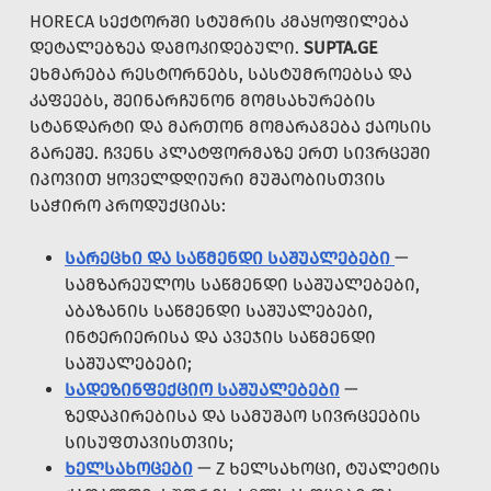
HORECA ᲡᲔᲥᲢᲝᲠᲨᲘ ᲡᲢᲣᲛᲠᲘᲡ ᲙᲛᲐᲧᲝᲤᲘᲚᲔᲑᲐ
ᲓᲔᲢᲐᲚᲔᲑᲖᲔᲐ ᲓᲐᲛᲝᲙᲘᲓᲔᲑᲣᲚᲘ.
SUPTA.GE
ᲔᲮᲛᲐᲠᲔᲑᲐ ᲠᲔᲡᲢᲝᲠᲜᲔᲑᲡ, ᲡᲐᲡᲢᲣᲛᲠᲝᲔᲑᲡᲐ ᲓᲐ
ᲙᲐᲤᲔᲔᲑᲡ, ᲨᲔᲘᲜᲐᲠᲩᲣᲜᲝᲜ ᲛᲝᲛᲡᲐᲮᲣᲠᲔᲑᲘᲡ
ᲡᲢᲐᲜᲓᲐᲠᲢᲘ ᲓᲐ ᲛᲐᲠᲗᲝᲜ ᲛᲝᲛᲐᲠᲐᲒᲔᲑᲐ ᲥᲐᲝᲡᲘᲡ
ᲒᲐᲠᲔᲨᲔ. ᲩᲕᲔᲜᲡ ᲞᲚᲐᲢᲤᲝᲠᲛᲐᲖᲔ ᲔᲠᲗ ᲡᲘᲕᲠᲪᲔᲨᲘ
ᲘᲞᲝᲕᲘᲗ ᲧᲝᲕᲔᲚᲓᲦᲘᲣᲠᲘ ᲛᲣᲨᲐᲝᲑᲘᲡᲗᲕᲘᲡ
ᲡᲐᲭᲘᲠᲝ ᲞᲠᲝᲓᲣᲥᲪᲘᲐᲡ:
ᲡᲐᲠᲔᲪᲮᲘ ᲓᲐ ᲡᲐᲬᲛᲔᲜᲓᲘ ᲡᲐᲨᲣᲐᲚᲔᲑᲔᲑᲘ
—
ᲡᲐᲛᲖᲐᲠᲔᲣᲚᲝᲡ ᲡᲐᲬᲛᲔᲜᲓᲘ ᲡᲐᲨᲣᲐᲚᲔᲑᲔᲑᲘ,
ᲐᲑᲐᲖᲐᲜᲘᲡ ᲡᲐᲬᲛᲔᲜᲓᲘ ᲡᲐᲨᲣᲐᲚᲔᲑᲔᲑᲘ,
ᲘᲜᲢᲔᲠᲘᲔᲠᲘᲡᲐ ᲓᲐ ᲐᲕᲔᲯᲘᲡ ᲡᲐᲬᲛᲔᲜᲓᲘ
ᲡᲐᲨᲣᲐᲚᲔᲑᲔᲑᲘ;
ᲡᲐᲓᲔᲖᲘᲜᲤᲔᲥᲪᲘᲝ ᲡᲐᲨᲣᲐᲚᲔᲑᲔᲑᲘ
—
ᲖᲔᲓᲐᲞᲘᲠᲔᲑᲘᲡᲐ ᲓᲐ ᲡᲐᲛᲣᲨᲐᲝ ᲡᲘᲕᲠᲪᲔᲔᲑᲘᲡ
ᲡᲘᲡᲣᲤᲗᲐᲕᲘᲡᲗᲕᲘᲡ;
ᲮᲔᲚᲡᲐᲮᲝᲪᲔᲑᲘ
— Z ᲮᲔᲚᲡᲐᲮᲝᲪᲘ, ᲢᲣᲐᲚᲔᲢᲘᲡ