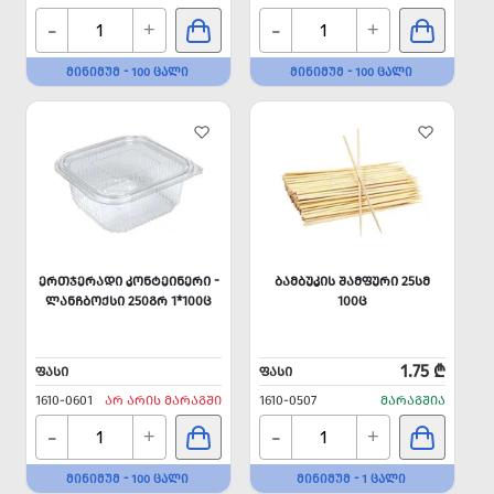
-
-
+
+
ᲛᲘᲜᲘᲛᲣᲛ - 100 ᲪᲐᲚᲘ
ᲛᲘᲜᲘᲛᲣᲛ - 100 ᲪᲐᲚᲘ
ᲔᲠᲗᲯᲔᲠᲐᲓᲘ ᲙᲝᲜᲢᲔᲘᲜᲔᲠᲘ -
ᲑᲐᲛᲑᲣᲙᲘᲡ ᲨᲐᲛᲤᲣᲠᲘ 25ᲡᲛ
ᲚᲐᲜᲩᲑᲝᲥᲡᲘ 250ᲒᲠ 1*100Ც
100Ც
1.75 ₾
ᲤᲐᲡᲘ
ᲤᲐᲡᲘ
1610-0601
ᲐᲠ ᲐᲠᲘᲡ ᲛᲐᲠᲐᲒᲨᲘ
1610-0507
ᲛᲐᲠᲐᲒᲨᲘᲐ
-
-
+
+
ᲛᲘᲜᲘᲛᲣᲛ - 100 ᲪᲐᲚᲘ
ᲛᲘᲜᲘᲛᲣᲛ - 1 ᲪᲐᲚᲘ