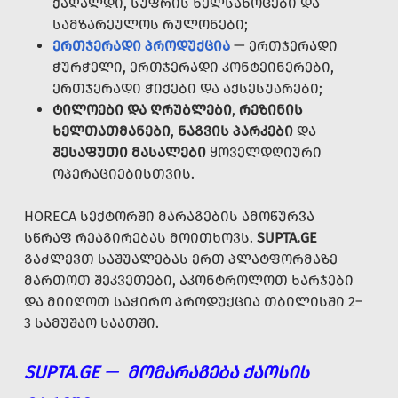
ᲥᲐᲦᲐᲚᲓᲘ, ᲡᲣᲤᲠᲘᲡ ᲮᲔᲚᲡᲐᲮᲝᲪᲔᲑᲘ ᲓᲐ
ᲡᲐᲛᲖᲐᲠᲔᲣᲚᲝᲡ ᲠᲣᲚᲝᲜᲔᲑᲘ;
ᲔᲠᲗᲯᲔᲠᲐᲓᲘ ᲞᲠᲝᲓᲣᲥᲪᲘᲐ
— ᲔᲠᲗᲯᲔᲠᲐᲓᲘ
ᲭᲣᲠᲭᲔᲚᲘ, ᲔᲠᲗᲯᲔᲠᲐᲓᲘ ᲙᲝᲜᲢᲔᲘᲜᲔᲠᲔᲑᲘ,
ᲔᲠᲗᲯᲔᲠᲐᲓᲘ ᲭᲘᲥᲔᲑᲘ ᲓᲐ ᲐᲥᲡᲔᲡᲣᲐᲠᲔᲑᲘ;
ᲢᲘᲚᲝᲔᲑᲘ ᲓᲐ ᲦᲠᲣᲑᲚᲔᲑᲘ
,
ᲠᲔᲖᲘᲜᲘᲡ
ᲮᲔᲚᲗᲐᲗᲛᲐᲜᲔᲑᲘ
,
ᲜᲐᲒᲕᲘᲡ ᲞᲐᲠᲙᲔᲑᲘ
ᲓᲐ
ᲨᲔᲡᲐᲤᲣᲗᲘ ᲛᲐᲡᲐᲚᲔᲑᲘ
ᲧᲝᲕᲔᲚᲓᲦᲘᲣᲠᲘ
ᲝᲞᲔᲠᲐᲪᲘᲔᲑᲘᲡᲗᲕᲘᲡ.
HORECA ᲡᲔᲥᲢᲝᲠᲨᲘ ᲛᲐᲠᲐᲒᲔᲑᲘᲡ ᲐᲛᲝᲬᲣᲠᲕᲐ
ᲡᲬᲠᲐᲤ ᲠᲔᲐᲒᲘᲠᲔᲑᲐᲡ ᲛᲝᲘᲗᲮᲝᲕᲡ.
SUPTA.GE
ᲒᲐᲫᲚᲔᲕᲗ ᲡᲐᲨᲣᲐᲚᲔᲑᲐᲡ ᲔᲠᲗ ᲞᲚᲐᲢᲤᲝᲠᲛᲐᲖᲔ
ᲛᲐᲠᲗᲝᲗ ᲨᲔᲙᲕᲔᲗᲔᲑᲘ, ᲐᲙᲝᲜᲢᲠᲝᲚᲝᲗ ᲮᲐᲠᲯᲔᲑᲘ
ᲓᲐ ᲛᲘᲘᲦᲝᲗ ᲡᲐᲭᲘᲠᲝ ᲞᲠᲝᲓᲣᲥᲪᲘᲐ ᲗᲑᲘᲚᲘᲡᲨᲘ 2–
3 ᲡᲐᲛᲣᲨᲐᲝ ᲡᲐᲐᲗᲨᲘ.
SUPTA.GE
—
ᲛᲝᲛᲐᲠᲐᲒᲔᲑᲐ ᲥᲐᲝᲡᲘᲡ