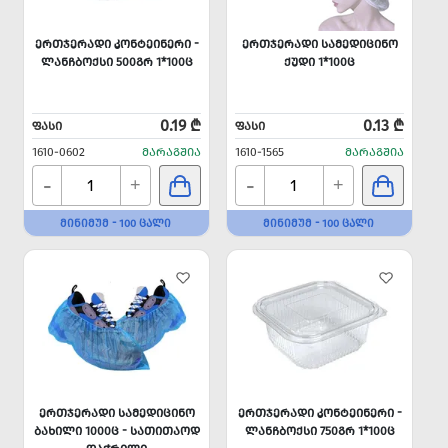
ᲔᲠᲗᲯᲔᲠᲐᲓᲘ ᲙᲝᲜᲢᲔᲘᲜᲔᲠᲘ -
ᲔᲠᲗᲯᲔᲠᲐᲓᲘ ᲡᲐᲛᲔᲓᲘᲪᲘᲜᲝ
ᲚᲐᲜᲩᲑᲝᲥᲡᲘ 500ᲒᲠ 1*100Ც
ᲥᲣᲓᲘ 1*100Ც
0.19 ₾
0.13 ₾
ᲤᲐᲡᲘ
ᲤᲐᲡᲘ
1610-0602
ᲛᲐᲠᲐᲒᲨᲘᲐ
1610-1565
ᲛᲐᲠᲐᲒᲨᲘᲐ
-
-
+
+
ᲛᲘᲜᲘᲛᲣᲛ - 100 ᲪᲐᲚᲘ
ᲛᲘᲜᲘᲛᲣᲛ - 100 ᲪᲐᲚᲘ
ᲔᲠᲗᲯᲔᲠᲐᲓᲘ ᲡᲐᲛᲔᲓᲘᲪᲘᲜᲝ
ᲔᲠᲗᲯᲔᲠᲐᲓᲘ ᲙᲝᲜᲢᲔᲘᲜᲔᲠᲘ -
ᲑᲐᲮᲘᲚᲘ 1000Ც - ᲡᲐᲗᲘᲗᲐᲝᲓ
ᲚᲐᲜᲩᲑᲝᲥᲡᲘ 750ᲒᲠ 1*100Ც