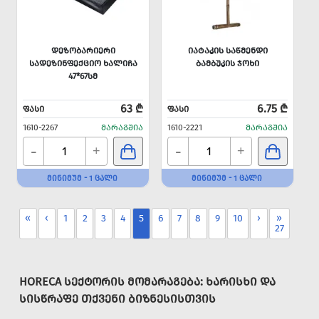
ᲓᲔᲖᲝᲑᲐᲠᲘᲔᲠᲘ
ᲘᲐᲢᲐᲙᲘᲡ ᲡᲐᲬᲛᲔᲜᲓᲘ
ᲡᲐᲓᲔᲖᲘᲜᲤᲔᲥᲪᲘᲝ ᲮᲐᲚᲘᲩᲐ
ᲑᲐᲛᲑᲣᲙᲘᲡ ᲯᲝᲮᲘ
47*67ᲡᲛ
63 ₾
6.75 ₾
ᲤᲐᲡᲘ
ᲤᲐᲡᲘ
1610-2267
ᲛᲐᲠᲐᲒᲨᲘᲐ
1610-2221
ᲛᲐᲠᲐᲒᲨᲘᲐ
-
-
+
+
ᲛᲘᲜᲘᲛᲣᲛ - 1 ᲪᲐᲚᲘ
ᲛᲘᲜᲘᲛᲣᲛ - 1 ᲪᲐᲚᲘ
«
‹
1
2
3
4
5
6
7
8
9
10
›
»
27
HORECA ᲡᲔᲥᲢᲝᲠᲘᲡ ᲛᲝᲛᲐᲠᲐᲒᲔᲑᲐ: ᲮᲐᲠᲘᲡᲮᲘ ᲓᲐ
ᲡᲘᲡᲬᲠᲐᲤᲔ ᲗᲥᲕᲔᲜᲘ ᲑᲘᲖᲜᲔᲡᲘᲡᲗᲕᲘᲡ