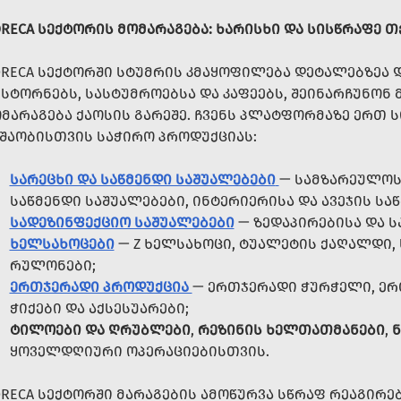
RECA ᲡᲔᲥᲢᲝᲠᲘᲡ ᲛᲝᲛᲐᲠᲐᲒᲔᲑᲐ: ᲮᲐᲠᲘᲡᲮᲘ ᲓᲐ ᲡᲘᲡᲬᲠᲐᲤᲔ Თ
RECA ᲡᲔᲥᲢᲝᲠᲨᲘ ᲡᲢᲣᲛᲠᲘᲡ ᲙᲛᲐᲧᲝᲤᲘᲚᲔᲑᲐ ᲓᲔᲢᲐᲚᲔᲑᲖᲔᲐ
ᲡᲢᲝᲠᲜᲔᲑᲡ, ᲡᲐᲡᲢᲣᲛᲠᲝᲔᲑᲡᲐ ᲓᲐ ᲙᲐᲤᲔᲔᲑᲡ, ᲨᲔᲘᲜᲐᲠᲩᲣᲜᲝᲜ
ᲛᲐᲠᲐᲒᲔᲑᲐ ᲥᲐᲝᲡᲘᲡ ᲒᲐᲠᲔᲨᲔ. ᲩᲕᲔᲜᲡ ᲞᲚᲐᲢᲤᲝᲠᲛᲐᲖᲔ ᲔᲠᲗ
ᲨᲐᲝᲑᲘᲡᲗᲕᲘᲡ ᲡᲐᲭᲘᲠᲝ ᲞᲠᲝᲓᲣᲥᲪᲘᲐᲡ:
ᲡᲐᲠᲔᲪᲮᲘ ᲓᲐ ᲡᲐᲬᲛᲔᲜᲓᲘ ᲡᲐᲨᲣᲐᲚᲔᲑᲔᲑᲘ
— ᲡᲐᲛᲖᲐᲠᲔᲣᲚᲝᲡ 
ᲡᲐᲬᲛᲔᲜᲓᲘ ᲡᲐᲨᲣᲐᲚᲔᲑᲔᲑᲘ, ᲘᲜᲢᲔᲠᲘᲔᲠᲘᲡᲐ ᲓᲐ ᲐᲕᲔᲯᲘᲡ ᲡᲐ
ᲡᲐᲓᲔᲖᲘᲜᲤᲔᲥᲪᲘᲝ ᲡᲐᲨᲣᲐᲚᲔᲑᲔᲑᲘ
— ᲖᲔᲓᲐᲞᲘᲠᲔᲑᲘᲡᲐ ᲓᲐ 
ᲮᲔᲚᲡᲐᲮᲝᲪᲔᲑᲘ
— Z ᲮᲔᲚᲡᲐᲮᲝᲪᲘ, ᲢᲣᲐᲚᲔᲢᲘᲡ ᲥᲐᲦᲐᲚᲓᲘ,
ᲠᲣᲚᲝᲜᲔᲑᲘ;
ᲔᲠᲗᲯᲔᲠᲐᲓᲘ ᲞᲠᲝᲓᲣᲥᲪᲘᲐ
— ᲔᲠᲗᲯᲔᲠᲐᲓᲘ ᲭᲣᲠᲭᲔᲚᲘ, ᲔᲠ
ᲭᲘᲥᲔᲑᲘ ᲓᲐ ᲐᲥᲡᲔᲡᲣᲐᲠᲔᲑᲘ;
ᲢᲘᲚᲝᲔᲑᲘ ᲓᲐ ᲦᲠᲣᲑᲚᲔᲑᲘ
,
ᲠᲔᲖᲘᲜᲘᲡ ᲮᲔᲚᲗᲐᲗᲛᲐᲜᲔᲑᲘ
,
Ნ
ᲧᲝᲕᲔᲚᲓᲦᲘᲣᲠᲘ ᲝᲞᲔᲠᲐᲪᲘᲔᲑᲘᲡᲗᲕᲘᲡ.
RECA ᲡᲔᲥᲢᲝᲠᲨᲘ ᲛᲐᲠᲐᲒᲔᲑᲘᲡ ᲐᲛᲝᲬᲣᲠᲕᲐ ᲡᲬᲠᲐᲤ ᲠᲔᲐᲒᲘᲠᲔ