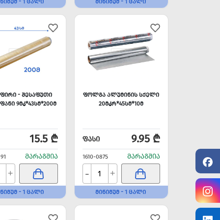
ᲜᲘᲛᲣᲛ - 1 ᲪᲐᲚᲘ
ᲛᲘᲜᲘᲛᲣᲛ - 1 ᲪᲐᲚᲘ
Ქ ᲤᲘᲠᲘ - ᲨᲔᲡᲐᲤᲣᲗᲘ
ᲤᲝᲚᲒᲐ ᲐᲚᲣᲛᲘᲜᲘᲡ ᲡᲥᲔᲚᲘ
ᲐᲜᲘ 9ᲛᲙ*43ᲡᲛ*200Მ
20ᲛᲙᲠ*45ᲡᲛ*10Მ
15.5 ₾
9.95 ₾
ᲤᲐᲡᲘ
ᲛᲐᲠᲐᲒᲨᲘᲐ
ᲛᲐᲠᲐᲒᲨᲘᲐ
891
1610-0875
-
+
+
ᲜᲘᲛᲣᲛ - 1 ᲪᲐᲚᲘ
ᲛᲘᲜᲘᲛᲣᲛ - 1 ᲪᲐᲚᲘ