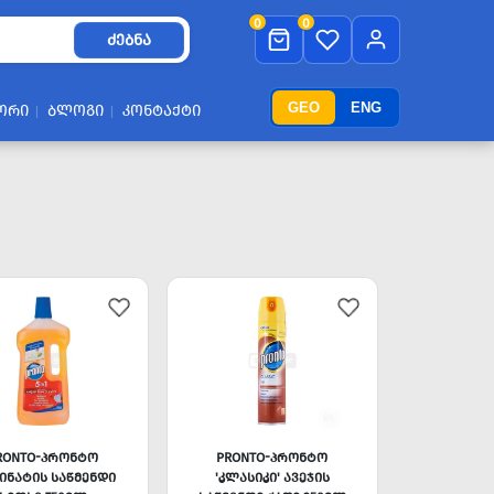
0
0
ᲫᲔᲑᲜᲐ
GEO
ENG
ᲝᲠᲘ
ᲑᲚᲝᲒᲘ
ᲙᲝᲜᲢᲐᲥᲢᲘ
RONTO-ᲞᲠᲝᲜᲢᲝ
PRONTO-ᲞᲠᲝᲜᲢᲝ
ᲘᲜᲐᲢᲘᲡ ᲡᲐᲬᲛᲔᲜᲓᲘ
'ᲙᲚᲐᲡᲘᲙᲘ' ᲐᲕᲔᲯᲘᲡ