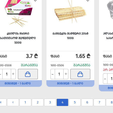
ᲙᲑᲘᲚᲘᲡ ᲩᲮᲘᲠᲘ
ᲑᲐᲛᲑᲣᲙᲘᲡ ᲨᲐᲛᲤᲣᲠᲘ 20ᲡᲛ
ᲞᲚᲐᲡᲢ
ᲡᲐᲗᲘᲗᲐᲝᲓ ᲨᲔᲤᲣᲗᲣᲚᲘ
100Ც
ᲡᲐᲡ
500Ც
3.7 ₾
1.65 ₾
ᲤᲐᲡᲘ
ᲤᲐᲡᲘ
ᲤᲐᲡᲘ
ᲛᲐᲠᲐᲒᲨᲘᲐ
ᲛᲐᲠᲐᲒᲨᲘᲐ
1610-06
610-0508
1610-0506
ᲐᲠ Ა
-
-
+
+
-
ᲛᲘᲜᲘᲛᲣᲛ - 1 ᲪᲐᲚᲘ
ᲛᲘᲜᲘᲛᲣᲛ - 1 ᲪᲐᲚᲘ
ᲛᲘᲜ
«
‹
1
2
3
4
5
6
7
8