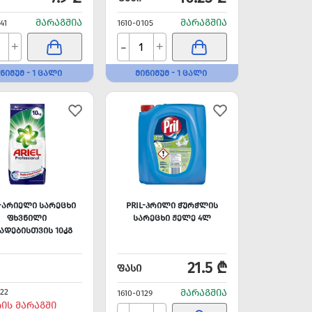
ᲛᲐᲠᲐᲒᲨᲘᲐ
ᲛᲐᲠᲐᲒᲨᲘᲐ
41
1610-0105
-
+
+
ᲜᲘᲛᲣᲛ - 1 ᲪᲐᲚᲘ
ᲛᲘᲜᲘᲛᲣᲛ - 1 ᲪᲐᲚᲘ
L-ᲐᲠᲘᲔᲚᲘ ᲡᲐᲠᲔᲪᲮᲘ
PRIL-ᲞᲠᲘᲚᲘ ᲭᲣᲠᲭᲚᲘᲡ
ᲤᲮᲕᲜᲘᲚᲘ
ᲡᲐᲠᲔᲪᲮᲘ ᲟᲔᲚᲔ 4Ლ
ᲐᲓᲔᲑᲘᲡᲗᲕᲘᲡ 10ᲙᲒ
21.5 ₾
ᲤᲐᲡᲘ
222
ᲛᲐᲠᲐᲒᲨᲘᲐ
1610-0129
ᲠᲘᲡ ᲛᲐᲠᲐᲒᲨᲘ