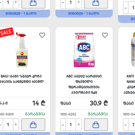
-
-
+
+
-
ᲛᲘᲜᲘᲛᲣᲛ - 1 ᲪᲐᲚᲘ
ᲛᲘᲜᲘᲛᲣᲛ - 1 ᲪᲐᲚᲘ
ᲛᲘ
 SALE
BAGI-ᲑᲐᲒᲘ 'ᲡᲣᲞᲔᲠ ᲙᲝᲟᲐ'
ABC-ᲐᲑᲔᲪᲔ ᲡᲐᲠᲔᲪᲮᲘ
ANTI
ᲢᲧᲐᲕᲘᲡ ᲡᲐᲬᲛᲔᲜᲓᲘ 400ᲛᲚ
ᲤᲮᲕᲜᲘᲚᲘ
NAN
ᲤᲔᲠᲐᲓᲔᲑᲘᲡᲗᲕᲘᲡ
ᲙᲕᲔ
ᲐᲕᲢᲝᲛᲐᲢᲘ 8ᲙᲒ
ᲐᲣᲖᲔᲑ
14 ₾
30.9 ₾
ᲤᲐᲡᲘ
ᲤᲐᲡᲘ
5.2 ₾
ᲛᲐᲠᲐᲒᲨᲘᲐ
ᲛᲐᲠᲐᲒᲨᲘᲐ
610-0309
1610-0202
1610-0
-
-
-
+
+