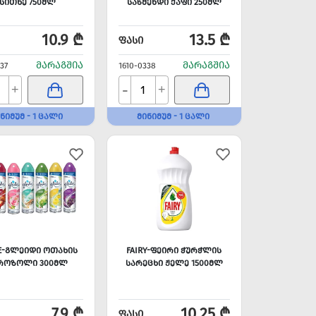
ᲡᲘᲗᲮᲔ 750ᲛᲚ
ᲡᲐᲬᲛᲔᲜᲓᲘ ᲥᲐᲤᲘ 250ᲛᲚ
10.9 ₾
13.5 ₾
ᲤᲐᲡᲘ
ᲛᲐᲠᲐᲒᲨᲘᲐ
ᲛᲐᲠᲐᲒᲨᲘᲐ
37
1610-0338
-
+
+
ᲜᲘᲛᲣᲛ - 1 ᲪᲐᲚᲘ
ᲛᲘᲜᲘᲛᲣᲛ - 1 ᲪᲐᲚᲘ
E-ᲒᲚᲔᲘᲓᲘ ᲝᲗᲐᲮᲘᲡ
FAIRY-ᲤᲔᲘᲠᲘ ᲭᲣᲠᲭᲚᲘᲡ
ᲠᲝᲖᲝᲚᲘ 300ᲛᲚ
ᲡᲐᲠᲔᲪᲮᲘ ᲟᲔᲚᲔ 1500ᲛᲚ
7.9 ₾
10.25 ₾
ᲤᲐᲡᲘ