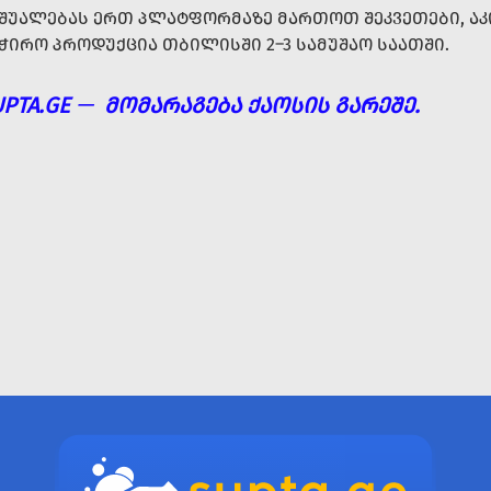
ᲨᲣᲐᲚᲔᲑᲐᲡ ᲔᲠᲗ ᲞᲚᲐᲢᲤᲝᲠᲛᲐᲖᲔ ᲛᲐᲠᲗᲝᲗ ᲨᲔᲙᲕᲔᲗᲔᲑᲘ, 
ᲭᲘᲠᲝ ᲞᲠᲝᲓᲣᲥᲪᲘᲐ ᲗᲑᲘᲚᲘᲡᲨᲘ 2–3 ᲡᲐᲛᲣᲨᲐᲝ ᲡᲐᲐᲗᲨᲘ.
UPTA.GE
—
ᲛᲝᲛᲐᲠᲐᲒᲔᲑᲐ ᲥᲐᲝᲡᲘᲡ ᲒᲐᲠᲔᲨᲔ.