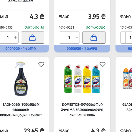
ᲒᲐᲠᲔᲨᲔ 400ᲒᲠ
4.3 ₾
3.95 ₾
ᲤᲐᲡᲘ
ᲤᲐᲡᲘ
ᲤᲐᲡᲘ
ᲛᲐᲠᲐᲒᲨᲘᲐ
ᲛᲐᲠᲐᲒᲨᲘᲐ
610-0133
1610-0231
1610-03
-
-
-
+
+
ᲛᲘᲜᲘᲛᲣᲛ - 1 ᲪᲐᲚᲘ
ᲛᲘᲜᲘᲛᲣᲛ - 1 ᲪᲐᲚᲘ
ᲛᲘ
BAGI-ᲑᲐᲒᲘ 'ᲨᲣᲛᲐᲜᲘᲢᲘ'
DOMESTOS-ᲓᲝᲛᲔᲡᲢᲝᲡᲘ
GLAD
ᲪᲮᲘᲛᲔᲑᲘᲡ
ᲣᲚᲢᲠᲐ ᲛᲐᲗᲔᲗᲠᲔᲑᲔᲚᲘ
ᲐᲔ
ᲛᲝᲡᲐᲪᲘᲚᲔᲑᲔᲚᲘ 750ᲛᲚ
ᲥᲚᲝᲠᲘ 810ᲒᲠ
23.45 ₾
4.3 ₾
ᲤᲐᲡᲘ
ᲤᲐᲡᲘ
ᲤᲐᲡᲘ