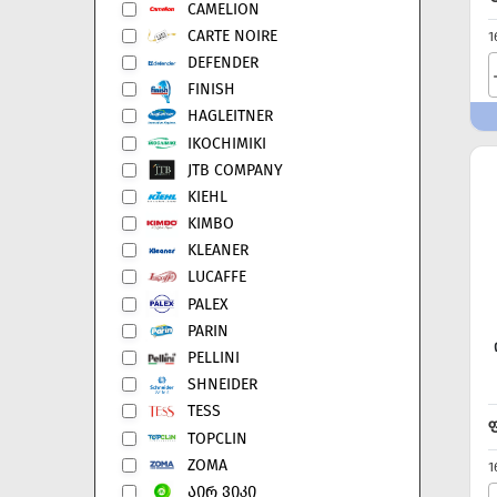
CAMELION
CARTE NOIRE
1
DEFENDER
FINISH
HAGLEITNER
IKOCHIMIKI
JTB COMPANY
KIEHL
KIMBO
KLEANER
LUCAFFE
PALEX
PARIN
PELLINI
SHNEIDER
TESS
TOPCLIN
ZOMA
1
ᲐᲘᲠ ᲕᲘᲙᲘ