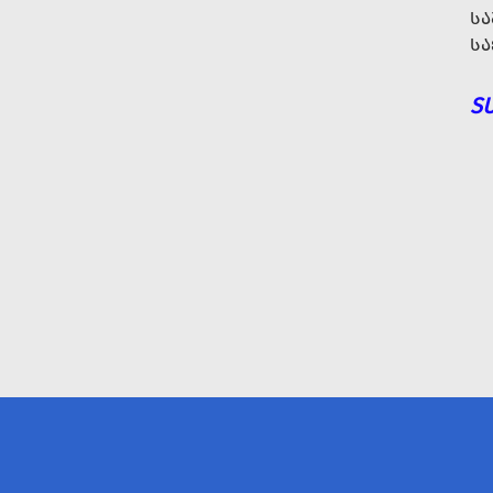
ᲡᲐ
ᲡᲐ
S