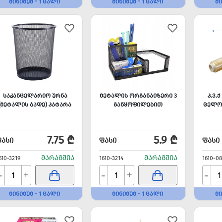
ᲛᲘᲜᲘᲛᲣᲛ - 1 ᲪᲐᲚᲘ
ᲛᲘᲜᲘᲛᲣᲛ - 1 ᲪᲐᲚᲘ
ᲛᲘ
ᲡᲐᲙᲐᲜᲪᲔᲚᲐᲠᲘᲝ ᲣᲠᲜᲐ
ᲛᲔᲢᲐᲚᲘᲡ ᲝᲠᲒᲐᲜᲐᲘᲖᲔᲠᲘ 3
Პ.Ვ.
(ᲛᲔᲢᲐᲚᲘᲡ ᲑᲐᲓᲔ) ᲞᲐᲢᲐᲠᲐ
ᲒᲐᲜᲧᲝᲤᲘᲚᲔᲑᲘᲗ
ᲪᲔᲚᲝᲤ
7.75 ₾
5.9 ₾
ᲤᲐᲡᲘ
ᲤᲐᲡᲘ
ᲤᲐᲡᲘ
ᲛᲐᲠᲐᲒᲨᲘᲐ
ᲛᲐᲠᲐᲒᲨᲘᲐ
610-3219
1610-3214
1610-0
-
-
-
+
+
ᲛᲘᲜᲘᲛᲣᲛ - 1 ᲪᲐᲚᲘ
ᲛᲘᲜᲘᲛᲣᲛ - 1 ᲪᲐᲚᲘ
ᲛᲘ