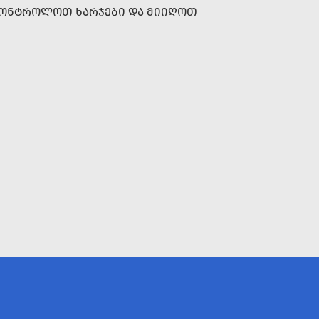
ᲐᲙᲝᲜᲢᲠᲝᲚᲝᲗ ᲮᲐᲠᲯᲔᲑᲘ ᲓᲐ ᲛᲘᲘᲦᲝᲗ