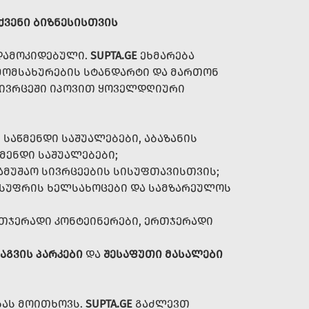
ᲥᲕᲔᲜᲘ ᲑᲘᲖᲜᲔᲡᲘᲡᲗᲕᲘᲡ
 ᲓᲐᲛᲝᲙᲘᲓᲔᲑᲣᲚᲘ.
SUPTA.GE
ᲔᲮᲛᲐᲠᲔᲑᲐ
 ᲛᲝᲛᲡᲐᲮᲣᲠᲔᲑᲘᲡ ᲡᲢᲐᲜᲓᲐᲠᲢᲘ ᲓᲐ ᲛᲐᲠᲗᲝᲜ
 ᲡᲘᲕᲠᲪᲔᲨᲘ ᲘᲞᲝᲕᲘᲗ ᲧᲝᲕᲔᲚᲓᲦᲘᲣᲠᲘ
ᲡᲐᲬᲛᲔᲜᲓᲘ ᲡᲐᲨᲣᲐᲚᲔᲑᲔᲑᲘ, ᲐᲑᲐᲖᲐᲜᲘᲡ
ᲬᲛᲔᲜᲓᲘ ᲡᲐᲨᲣᲐᲚᲔᲑᲔᲑᲘ;
ᲡᲐᲛᲣᲨᲐᲝ ᲡᲘᲕᲠᲪᲔᲔᲑᲘᲡ ᲡᲘᲡᲣᲤᲗᲐᲕᲘᲡᲗᲕᲘᲡ;
 ᲡᲣᲤᲠᲘᲡ ᲮᲔᲚᲡᲐᲮᲝᲪᲔᲑᲘ ᲓᲐ ᲡᲐᲛᲖᲐᲠᲔᲣᲚᲝᲡ
ᲗᲯᲔᲠᲐᲓᲘ ᲙᲝᲜᲢᲔᲘᲜᲔᲠᲔᲑᲘ, ᲔᲠᲗᲯᲔᲠᲐᲓᲘ
ᲐᲒᲕᲘᲡ ᲞᲐᲠᲙᲔᲑᲘ
ᲓᲐ
ᲨᲔᲡᲐᲤᲣᲗᲘ ᲛᲐᲡᲐᲚᲔᲑᲘ
ᲑᲐᲡ ᲛᲝᲘᲗᲮᲝᲕᲡ.
SUPTA.GE
ᲒᲐᲫᲚᲔᲕᲗ