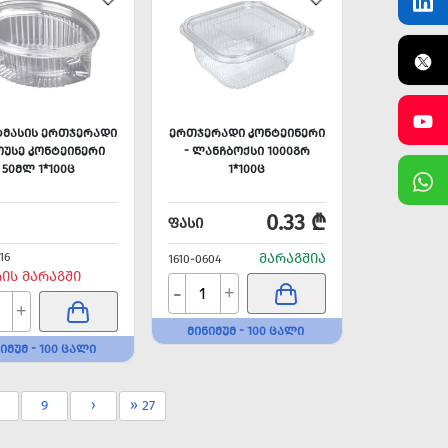
ᲛᲐᲡᲘᲡ ᲔᲠᲗᲯᲔᲠᲐᲓᲘ
ᲔᲠᲗᲯᲔᲠᲐᲓᲘ ᲙᲝᲜᲢᲔᲘᲜᲔᲠᲘ
ᲝᲣᲡᲔ ᲙᲝᲜᲢᲔᲘᲜᲔᲠᲘ
- ᲚᲐᲜᲩᲑᲝᲥᲡᲘ 1000ᲒᲠ
50ᲛᲚ 1*100Ც
1*100Ც
0.33 ₾
ᲤᲐᲡᲘ
16
ᲛᲐᲠᲐᲒᲨᲘᲐ
1610-0604
ᲠᲘᲡ ᲛᲐᲠᲐᲒᲨᲘ
-
+
+
ᲛᲘᲜᲘᲛᲣᲛ - 100 ᲪᲐᲚᲘ
ᲘᲛᲣᲛ - 100 ᲪᲐᲚᲘ
9
›
» 27