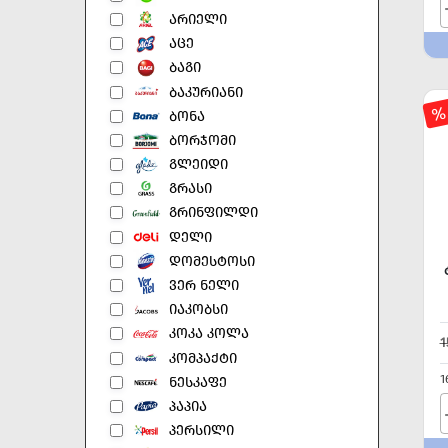
ᲐᲠᲘᲔᲚᲘ
ᲐᲪᲔ
ᲑᲐᲒᲘ
ᲑᲐᲙᲣᲠᲘᲐᲜᲘ
%
ᲑᲝᲜᲐ
ᲑᲝᲠᲯᲝᲛᲘ
ᲒᲚᲔᲘᲓᲘ
ᲒᲠᲐᲡᲘ
ᲒᲠᲘᲜᲤᲘᲚᲓᲘ
ᲓᲔᲚᲘ
ᲓᲝᲛᲔᲡᲢᲝᲡᲘ
ᲕᲔᲠ ᲜᲔᲚᲘ
ᲘᲐᲙᲝᲑᲡᲘ
ᲙᲝᲙᲐ ᲙᲝᲚᲐ
1
ᲙᲝᲛᲞᲐᲥᲢᲘ
1
ᲜᲔᲡᲙᲐᲤᲔ
ᲞᲐᲞᲘᲐ
ᲞᲔᲠᲡᲘᲚᲘ