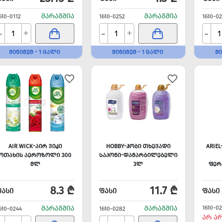
ᲛᲐᲠᲐᲒᲨᲘᲐ
ᲛᲐᲠᲐᲒᲨᲘᲐ
610-0112
1610-0252
1610-02
-
-
-
+
+
ᲛᲘᲜᲘᲛᲣᲛ - 1 ᲪᲐᲚᲘ
ᲛᲘᲜᲘᲛᲣᲛ - 1 ᲪᲐᲚᲘ
ᲛᲘ
AIR WICK-ᲐᲘᲠ ᲕᲘᲙᲘ
HOBBY-ᲰᲝᲑᲘ ᲗᲮᲔᲕᲐᲓᲘ
ARIE
ᲝᲗᲐᲮᲘᲡ ᲐᲔᲠᲝᲖᲝᲚᲘ 300
ᲡᲐᲞᲝᲜᲘ-ᲓᲐᲛᲐᲠᲑᲘᲚᲔᲑᲔᲚᲘ
ᲛᲚ
3Ლ
ᲤᲔᲠ
8.3 ₾
11.7 ₾
ᲤᲐᲡᲘ
ᲤᲐᲡᲘ
ᲤᲐᲡᲘ
ᲛᲐᲠᲐᲒᲨᲘᲐ
ᲛᲐᲠᲐᲒᲨᲘᲐ
1610-0
610-0244
1610-0282
ᲐᲠ Ა