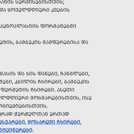
ᲢᲐᲜᲘᲡ ᲡᲔᲠᲕᲘᲡᲔᲑᲘᲡᲗᲕᲘᲡ;
 ᲓᲐ ᲧᲝᲕᲔᲚᲓᲦᲘᲣᲠᲘ ᲙᲕᲔᲑᲘᲡ
Ა ᲞᲔᲜᲝᲞᲚᲐᲡᲢᲘᲡ ᲤᲝᲠᲛᲐᲢᲔᲑᲨᲘ
ᲔᲢᲘᲡ, ᲑᲐᲛᲑᲣᲙᲘᲡ ᲨᲐᲛᲤᲣᲠᲔᲑᲘᲡᲐ ᲓᲐ
ᲡᲘᲡ ᲓᲐ ᲮᲘᲡ ᲓᲐᲜᲔᲑᲘ, ᲩᲐᲜᲒᲚᲔᲑᲘ,
ᲔᲑᲘ, ᲙᲑᲘᲚᲘᲡ ᲩᲮᲘᲠᲔᲑᲘ, ᲑᲐᲛᲑᲣᲙᲘᲡ
 ᲤᲣᲠᲨᲔᲢᲘᲡ ᲩᲮᲘᲠᲔᲑᲘ. ᲐᲡᲔᲗᲘ
ᲔᲚᲓᲦᲘᲣᲠᲘ ᲛᲝᲮᲛᲐᲠᲔᲑᲘᲡᲗᲕᲘᲡ, ᲘᲡᲔ
ᲝᲑᲘᲔᲥᲢᲔᲑᲘᲡᲗᲕᲘᲡ.
ᲔᲠᲐᲓ ᲭᲣᲠᲭᲔᲚᲗᲐᲜ ᲔᲠᲗᲐᲓ
ᲔᲡᲣᲐᲠᲔᲑᲘ
,
ᲛᲝᲡᲐᲠᲔᲕᲘ ᲩᲮᲘᲠᲔᲑᲘ
,
ᲜᲢᲔᲘᲜᲔᲠᲔᲑᲘ
.