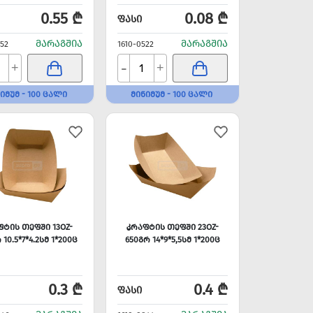
0.55 ₾
0.08 ₾
ᲤᲐᲡᲘ
ᲛᲐᲠᲐᲒᲨᲘᲐ
ᲛᲐᲠᲐᲒᲨᲘᲐ
552
1610-0522
-
+
+
ᲘᲛᲣᲛ - 100 ᲪᲐᲚᲘ
ᲛᲘᲜᲘᲛᲣᲛ - 100 ᲪᲐᲚᲘ
ᲤᲢᲘᲡ ᲗᲔᲤᲨᲘ 13OZ-
ᲙᲠᲐᲤᲢᲘᲡ ᲗᲔᲤᲨᲘ 23OZ-
 10.5*7*4.2ᲡᲛ 1*200Ც
650ᲒᲠ 14*9*5,5ᲡᲛ 1*200Ც
0.3 ₾
0.4 ₾
ᲤᲐᲡᲘ