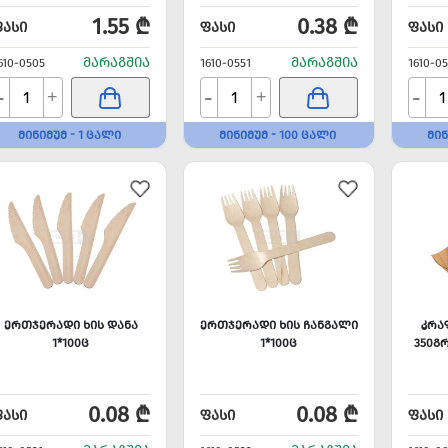
1.55 ₾
0.38 ₾
ᲤᲐᲡᲘ
ᲤᲐᲡᲘ
ᲤᲐᲡᲘ
ᲛᲐᲠᲐᲒᲨᲘᲐ
ᲛᲐᲠᲐᲒᲨᲘᲐ
610-0505
1610-0551
1610-0
-
-
-
+
+
ᲛᲘᲜᲘᲛᲣᲛ - 1 ᲪᲐᲚᲘ
ᲛᲘᲜᲘᲛᲣᲛ - 100 ᲪᲐᲚᲘ
ᲛᲘᲜ
ᲔᲠᲗᲯᲔᲠᲐᲓᲘ ᲮᲘᲡ ᲓᲐᲜᲐ
ᲔᲠᲗᲯᲔᲠᲐᲓᲘ ᲮᲘᲡ ᲩᲐᲜᲒᲐᲚᲘ
ᲙᲠᲐ
1*100Ც
1*100Ც
350ᲒᲠ
0.08 ₾
0.08 ₾
ᲤᲐᲡᲘ
ᲤᲐᲡᲘ
ᲤᲐᲡᲘ