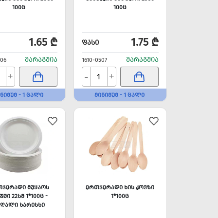
100Ც
100Ც
1.65 ₾
1.75 ₾
ᲤᲐᲡᲘ
ᲛᲐᲠᲐᲒᲨᲘᲐ
ᲛᲐᲠᲐᲒᲨᲘᲐ
506
1610-0507
-
+
+
ᲜᲘᲛᲣᲛ - 1 ᲪᲐᲚᲘ
ᲛᲘᲜᲘᲛᲣᲛ - 1 ᲪᲐᲚᲘ
ᲗᲯᲔᲠᲐᲓᲘ ᲛᲣᲧᲐᲝᲡ
ᲔᲠᲗᲯᲔᲠᲐᲓᲘ ᲮᲘᲡ ᲙᲝᲕᲖᲘ
ᲨᲘ 22ᲡᲛ 1*100Ც -
1*100Ც
ᲐᲦᲐᲚᲘ ᲮᲐᲠᲘᲡᲮᲘ