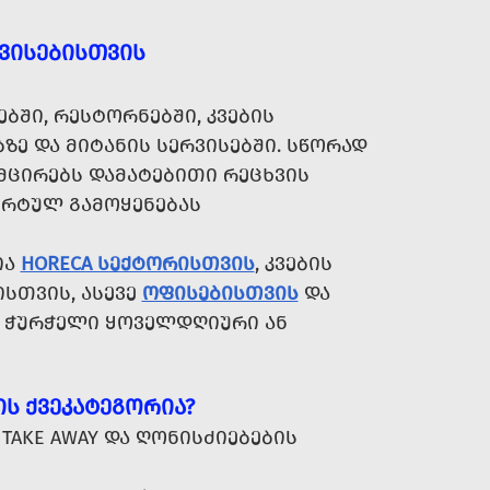
ᲠᲕᲘᲡᲔᲑᲘᲡᲗᲕᲘᲡ
ᲑᲨᲘ, ᲠᲔᲡᲢᲝᲠᲜᲔᲑᲨᲘ, ᲙᲕᲔᲑᲘᲡ
ᲑᲖᲔ ᲓᲐ ᲛᲘᲢᲐᲜᲘᲡ ᲡᲔᲠᲕᲘᲡᲔᲑᲨᲘ. ᲡᲬᲝᲠᲐᲓ
ᲛᲪᲘᲠᲔᲑᲡ ᲓᲐᲛᲐᲢᲔᲑᲘᲗᲘ ᲠᲔᲪᲮᲕᲘᲡ
ᲝᲠᲢᲣᲚ ᲒᲐᲛᲝᲧᲔᲜᲔᲑᲐᲡ
ᲘᲐ
HORECA ᲡᲔᲥᲢᲝᲠᲘᲡᲗᲕᲘᲡ
, ᲙᲕᲔᲑᲘᲡ
ᲘᲡᲗᲕᲘᲡ, ᲐᲡᲔᲕᲔ
ᲝᲤᲘᲡᲔᲑᲘᲡᲗᲕᲘᲡ
ᲓᲐ
Ი ᲭᲣᲠᲭᲔᲚᲘ ᲧᲝᲕᲔᲚᲓᲦᲘᲣᲠᲘ ᲐᲜ
Ს ᲥᲕᲔᲙᲐᲢᲔᲒᲝᲠᲘᲐ?
TAKE AWAY ᲓᲐ ᲦᲝᲜᲘᲡᲫᲘᲔᲑᲔᲑᲘᲡ