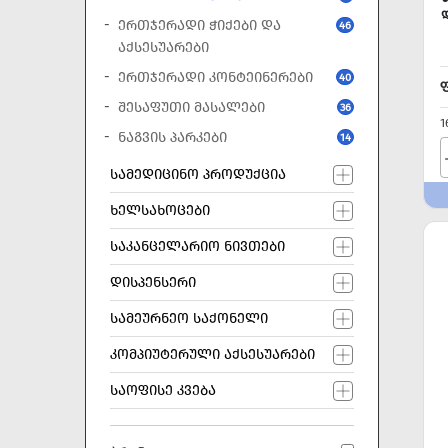
ᲔᲠᲗᲯᲔᲠᲐᲓᲘ ᲭᲘᲥᲔᲑᲘ ᲓᲐ
46
ᲐᲥᲡᲔᲡᲣᲐᲠᲔᲑᲘ
ᲔᲠᲗᲯᲔᲠᲐᲓᲘ ᲙᲝᲜᲢᲔᲘᲜᲔᲠᲔᲑᲘ
40
ᲨᲔᲡᲐᲤᲣᲗᲘ ᲛᲐᲡᲐᲚᲔᲑᲘ
36
1
ᲜᲐᲒᲕᲘᲡ ᲞᲐᲠᲙᲔᲑᲘ
14
ᲡᲐᲛᲔᲓᲘᲪᲘᲜᲝ ᲞᲠᲝᲓᲣᲥᲪᲘᲐ
ᲮᲔᲚᲡᲐᲮᲝᲪᲔᲑᲘ
ᲡᲐᲙᲐᲜᲪᲔᲚᲐᲠᲘᲝ ᲜᲘᲕᲗᲔᲑᲘ
ᲓᲘᲡᲞᲔᲜᲡᲔᲠᲘ
ᲡᲐᲛᲔᲣᲠᲜᲔᲝ ᲡᲐᲥᲝᲜᲔᲚᲘ
ᲙᲝᲛᲞᲘᲣᲢᲔᲠᲣᲚᲘ ᲐᲥᲡᲔᲡᲣᲐᲠᲔᲑᲘ
ᲡᲐᲝᲤᲘᲡᲔ ᲙᲕᲔᲑᲐ