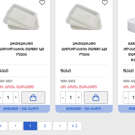
ᲔᲠᲗᲯᲔᲠᲐᲓᲘ
ᲔᲠᲗᲯᲔᲠᲐᲓᲘ
KAR
ᲞᲔᲜᲝᲞᲚᲐᲡᲢᲘᲡ ᲗᲔᲤᲨᲘ 1ᲙᲒ
ᲞᲔᲜᲝᲞᲚᲐᲡᲢᲘᲡ ᲗᲔᲤᲨᲘ 2ᲙᲒ
ᲞᲚᲐᲡᲢ
1*250Ც
1*150Ც
ᲗᲔᲤ
Მ
ᲤᲐᲡᲘ
ᲤᲐᲡᲘ
ᲤᲐᲡᲘ
610-0611
1610-0612
1610-0
Რ ᲐᲠᲘᲡ ᲛᲐᲠᲐᲒᲨᲘ
ᲐᲠ ᲐᲠᲘᲡ ᲛᲐᲠᲐᲒᲨᲘ
ᲐᲠ Ა
-
-
-
+
+
ᲛᲘᲜᲘᲛᲣᲛ - 250 ᲪᲐᲚᲘ
ᲛᲘᲜᲘᲛᲣᲛ - 150 ᲪᲐᲚᲘ
ᲛᲘᲜ
«
‹
1
2
›
» 2