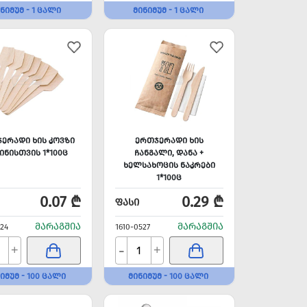
ᲜᲘᲛᲣᲛ - 1 ᲪᲐᲚᲘ
ᲛᲘᲜᲘᲛᲣᲛ - 1 ᲪᲐᲚᲘ
ᲔᲠᲐᲓᲘ ᲮᲘᲡ ᲙᲝᲕᲖᲘ
ᲔᲠᲗᲯᲔᲠᲐᲓᲘ ᲮᲘᲡ
ᲘᲜᲘᲡᲗᲕᲘᲡ 1*100Ც
ᲩᲐᲜᲒᲐᲚᲘ, ᲓᲐᲜᲐ +
ᲮᲔᲚᲡᲐᲮᲝᲪᲘᲡ ᲜᲐᲙᲠᲔᲑᲘ
1*100Ც
0.07 ₾
0.29 ₾
ᲤᲐᲡᲘ
ᲛᲐᲠᲐᲒᲨᲘᲐ
ᲛᲐᲠᲐᲒᲨᲘᲐ
524
1610-0527
-
+
+
ᲘᲛᲣᲛ - 100 ᲪᲐᲚᲘ
ᲛᲘᲜᲘᲛᲣᲛ - 100 ᲪᲐᲚᲘ