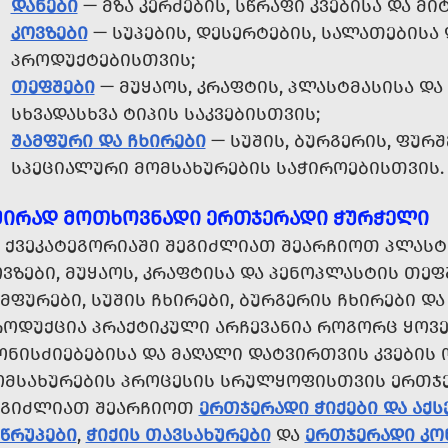
ᲓᲐᲜᲔᲑᲘ
— ᲛᲖᲐ ᲙᲔᲠᲫᲔᲑᲘᲡ, ᲡᲬᲠᲐᲤᲘ ᲙᲕᲔᲑᲘᲡᲐ ᲓᲐ ᲛᲘ
ᲙᲝᲕᲖᲔᲑᲘ
— ᲡᲣᲞᲔᲑᲘᲡ, ᲓᲔᲡᲔᲠᲢᲔᲑᲘᲡ, ᲡᲐᲚᲐᲗᲔᲑᲘᲡᲐ
ᲞᲠᲝᲓᲣᲥᲢᲔᲑᲘᲡᲗᲕᲘᲡ;
ᲗᲔᲤᲨᲔᲑᲘ
— ᲛᲣᲧᲐᲝᲡ, ᲙᲠᲐᲤᲢᲘᲡ, ᲞᲚᲐᲡᲢᲛᲐᲡᲘᲡᲐ Დ
ᲡᲮᲕᲐᲓᲐᲡᲮᲕᲐ ᲢᲘᲞᲘᲡ ᲡᲐᲙᲕᲔᲑᲘᲡᲗᲕᲘᲡ;
ᲨᲐᲛᲤᲣᲠᲘ ᲓᲐ ᲩᲮᲘᲠᲔᲑᲘ
— ᲡᲣᲨᲘᲡ, ᲑᲣᲠᲒᲔᲠᲘᲡ, ᲤᲣᲠᲨ
ᲡᲞᲔᲪᲘᲐᲚᲣᲠᲘ ᲛᲝᲛᲡᲐᲮᲣᲠᲔᲑᲘᲡ ᲡᲐᲭᲘᲠᲝᲔᲑᲘᲡᲗᲕᲘᲡ.
ᲨᲘᲠᲐᲓ ᲛᲝᲗᲮᲝᲕᲜᲐᲓᲘ ᲔᲠᲗᲯᲔᲠᲐᲓᲘ ᲭᲣᲠᲭᲔᲚᲘ
 ᲥᲕᲔᲙᲐᲢᲔᲒᲝᲠᲘᲐᲨᲘ ᲨᲔᲒᲘᲫᲚᲘᲐᲗ ᲨᲔᲐᲠᲩᲘᲝᲗ ᲞᲚᲐᲡᲢᲛᲐ
ᲕᲖᲔᲑᲘ, ᲛᲣᲧᲐᲝᲡ, ᲙᲠᲐᲤᲢᲘᲡᲐ ᲓᲐ ᲞᲔᲜᲝᲞᲚᲐᲡᲢᲘᲡ ᲗᲔᲤᲨ
ᲛᲤᲣᲠᲔᲑᲘ, ᲡᲣᲨᲘᲡ ᲩᲮᲘᲠᲔᲑᲘ, ᲑᲣᲠᲒᲔᲠᲘᲡ ᲩᲮᲘᲠᲔᲑᲘ ᲓᲐ
ᲠᲝᲓᲣᲥᲪᲘᲐ ᲞᲠᲐᲥᲢᲘᲙᲣᲚᲘ ᲐᲠᲩᲔᲕᲐᲜᲘᲐ ᲠᲝᲒᲝᲠᲪ ᲧᲝᲕ
ᲝᲜᲘᲡᲫᲘᲔᲑᲔᲑᲘᲡᲐ ᲓᲐ ᲛᲐᲦᲐᲚᲘ ᲓᲐᲢᲕᲘᲠᲗᲕᲘᲡ ᲙᲕᲔᲑᲘᲡ 
ᲝᲛᲡᲐᲮᲣᲠᲔᲑᲘᲡ ᲞᲠᲝᲪᲔᲡᲘᲡ ᲡᲠᲣᲚᲧᲝᲤᲘᲡᲗᲕᲘᲡ ᲔᲠᲗᲯ
ᲔᲒᲘᲫᲚᲘᲐᲗ ᲨᲔᲐᲠᲩᲘᲝᲗ
ᲔᲠᲗᲯᲔᲠᲐᲓᲘ ᲭᲘᲥᲔᲑᲘ ᲓᲐ ᲐᲥᲡ
ᲐᲬᲠᲣᲞᲔᲑᲘ
,
ᲭᲘᲥᲘᲡ ᲗᲐᲕᲡᲐᲮᲣᲠᲔᲑᲘ
ᲓᲐ
ᲔᲠᲗᲯᲔᲠᲐᲓᲘ ᲙᲝ