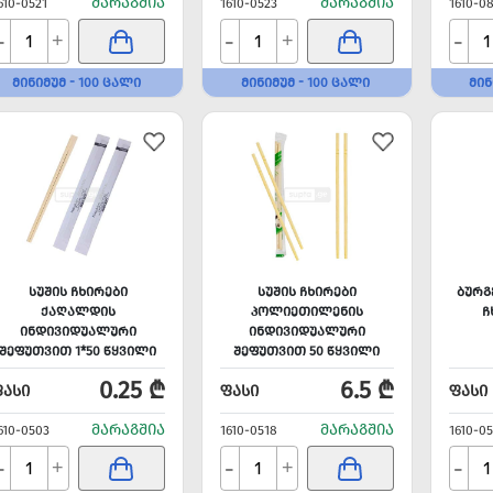
ᲛᲐᲠᲐᲒᲨᲘᲐ
ᲛᲐᲠᲐᲒᲨᲘᲐ
610-0521
1610-0523
1610-0
-
-
-
+
+
ᲛᲘᲜᲘᲛᲣᲛ - 100 ᲪᲐᲚᲘ
ᲛᲘᲜᲘᲛᲣᲛ - 100 ᲪᲐᲚᲘ
ᲛᲘᲜ
ᲡᲣᲨᲘᲡ ᲩᲮᲘᲠᲔᲑᲘ
ᲡᲣᲨᲘᲡ ᲩᲮᲘᲠᲔᲑᲘ
ᲑᲣᲠᲒ
ᲥᲐᲦᲐᲚᲓᲘᲡ
ᲞᲝᲚᲘᲔᲗᲘᲚᲔᲜᲘᲡ
Ჩ
ᲘᲜᲓᲘᲕᲘᲓᲣᲐᲚᲣᲠᲘ
ᲘᲜᲓᲘᲕᲘᲓᲣᲐᲚᲣᲠᲘ
ᲨᲔᲤᲣᲗᲕᲘᲗ 1*50 ᲬᲧᲕᲘᲚᲘ
ᲨᲔᲤᲣᲗᲕᲘᲗ 50 ᲬᲧᲕᲘᲚᲘ
0.25 ₾
6.5 ₾
ᲤᲐᲡᲘ
ᲤᲐᲡᲘ
ᲤᲐᲡᲘ
ᲛᲐᲠᲐᲒᲨᲘᲐ
ᲛᲐᲠᲐᲒᲨᲘᲐ
610-0503
1610-0518
1610-0
-
-
-
+
+