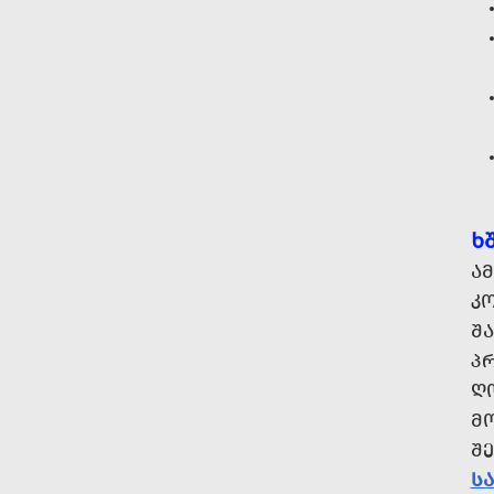
Ხ
ᲐᲛ
ᲙᲝ
ᲨᲐ
Პ
Ღ
Მ
Შ
Ს