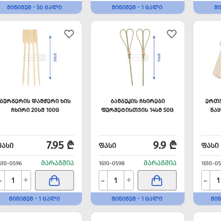
ᲛᲘᲜᲘᲛᲣᲛ - 50 ᲪᲐᲚᲘ
ᲛᲘᲜᲘᲛᲣᲛ - 1 ᲪᲐᲚᲘ
ᲛᲘ
ᲑᲣᲠᲒᲔᲠᲘᲡ ᲓᲐᲛᲭᲔᲠᲘ ᲮᲘᲡ
ᲑᲐᲛᲑᲣᲙᲘᲡ ᲩᲮᲘᲠᲔᲑᲘ
ᲔᲠᲗᲯ
ᲩᲮᲘᲠᲘ 20ᲡᲛ 100Ც
ᲤᲣᲠᲨᲔᲢᲘᲡᲗᲕᲘᲡ 14ᲡᲛ 50Ც
ᲜᲐᲧ
7.95 ₾
9.9 ₾
ᲤᲐᲡᲘ
ᲤᲐᲡᲘ
ᲤᲐᲡᲘ
ᲛᲐᲠᲐᲒᲨᲘᲐ
ᲛᲐᲠᲐᲒᲨᲘᲐ
610-0596
1610-0598
1610-0
-
-
-
+
+
ᲛᲘᲜᲘᲛᲣᲛ - 1 ᲪᲐᲚᲘ
ᲛᲘᲜᲘᲛᲣᲛ - 1 ᲪᲐᲚᲘ
ᲛᲘᲜ