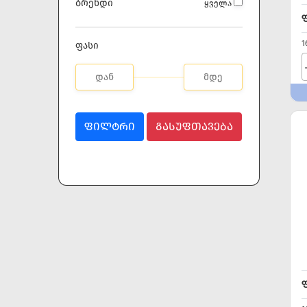
ბრენდი
ყველა
1
ფასი
ᲤᲘᲚᲢᲠᲘ
ᲒᲐᲡᲣᲤᲗᲐᲕᲔᲑᲐ