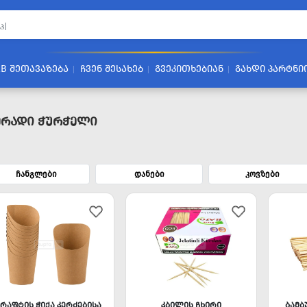
2B ᲨᲔᲗᲐᲕᲐᲖᲔᲑᲐ
ᲩᲕᲔᲜ ᲨᲔᲡᲐᲮᲔᲑ
ᲒᲕᲔᲙᲘᲗᲮᲔᲑᲘᲐᲜ
ᲒᲐᲮᲓᲘ ᲞᲐᲠᲢᲜᲘ
რადი Ჭურჭელი
ჩანგლები
დანები
კოვზები
ᲙᲠᲐᲤᲢᲘᲡ ᲭᲘᲥᲐ ᲙᲔᲠᲫᲔᲑᲘᲡᲐ
ᲙᲑᲘᲚᲘᲡ ᲩᲮᲘᲠᲘ
ᲑᲐᲛᲑ