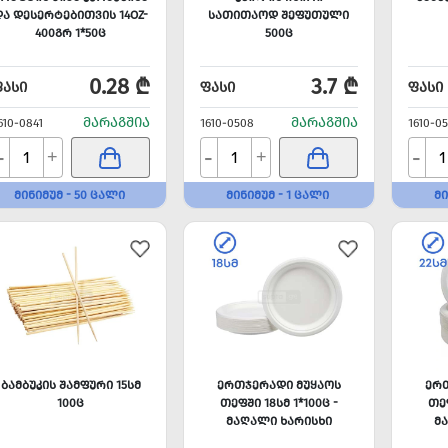
ᲓᲐ ᲓᲔᲡᲔᲠᲢᲔᲑᲘᲗᲕᲘᲡ 14OZ-
ᲡᲐᲗᲘᲗᲐᲝᲓ ᲨᲔᲤᲣᲗᲣᲚᲘ
400ᲒᲠ 1*50Ც
500Ც
0.28 ₾
3.7 ₾
ᲤᲐᲡᲘ
ᲤᲐᲡᲘ
ᲤᲐᲡᲘ
ᲛᲐᲠᲐᲒᲨᲘᲐ
ᲛᲐᲠᲐᲒᲨᲘᲐ
610-0841
1610-0508
1610-0
-
-
-
+
+
ᲛᲘᲜᲘᲛᲣᲛ - 50 ᲪᲐᲚᲘ
ᲛᲘᲜᲘᲛᲣᲛ - 1 ᲪᲐᲚᲘ
ᲛᲘ
ᲑᲐᲛᲑᲣᲙᲘᲡ ᲨᲐᲛᲤᲣᲠᲘ 15ᲡᲛ
ᲔᲠᲗᲯᲔᲠᲐᲓᲘ ᲛᲣᲧᲐᲝᲡ
ᲔᲠ
100Ც
ᲗᲔᲤᲨᲘ 18ᲡᲛ 1*100Ც -
ᲗᲔᲤ
ᲛᲐᲦᲐᲚᲘ ᲮᲐᲠᲘᲡᲮᲘ
Მ