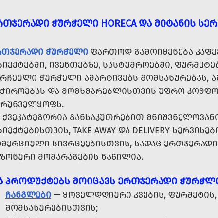
ᲠᲗᲯᲔᲠᲐᲓᲘ ᲭᲣᲠᲭᲔᲚᲘ HORECA ᲓᲐ ᲛᲘᲢᲐᲜᲘᲡ ᲡᲔ
ᲠᲗᲯᲔᲠᲐᲓᲘ ᲭᲣᲠᲭᲔᲚᲘ
ᲤᲐᲠᲗᲝᲓ ᲒᲐᲛᲝᲘᲧᲔᲜᲔᲑᲐ ᲙᲐᲤᲔᲔ
ᲘᲔᲥᲢᲔᲑᲨᲘ, ᲘᲕᲔᲜᲗᲔᲑᲖᲔ, ᲡᲐᲡᲢᲣᲛᲠᲝᲔᲑᲨᲘ, ᲤᲣᲠᲨᲔᲢᲔ
ᲔᲠᲩᲔᲣᲚᲘ ᲭᲣᲠᲭᲔᲚᲘ ᲐᲛᲐᲠᲢᲘᲕᲔᲑᲡ ᲛᲝᲛᲡᲐᲮᲣᲠᲔᲑᲐᲡ, Ა
ᲐᲭᲘᲠᲝᲔᲑᲐᲡ ᲓᲐ ᲛᲝᲛᲮᲛᲐᲠᲔᲑᲚᲘᲡᲗᲕᲘᲡ ᲣᲤᲠᲝ ᲙᲝᲛᲤ
ᲖᲠᲣᲜᲕᲔᲚᲧᲝᲤᲡ.
Ს ᲥᲕᲔᲙᲐᲢᲔᲒᲝᲠᲘᲐ ᲒᲐᲜᲡᲐᲙᲣᲗᲠᲔᲑᲘᲗ ᲛᲜᲘᲨᲕᲜᲔᲚᲝᲕᲐᲜ
ᲘᲔᲥᲢᲔᲑᲘᲡᲗᲕᲘᲡ, TAKE AWAY ᲓᲐ DELIVERY ᲡᲔᲠᲕᲘᲡᲔᲑ
ᲝᲛᲔᲠᲪᲘᲣᲚᲘ ᲡᲘᲕᲠᲪᲔᲔᲑᲘᲡᲗᲕᲘᲡ, ᲡᲐᲓᲐᲪ ᲔᲠᲗᲯᲔᲠᲐᲓ
ᲔᲖᲝᲜᲣᲠᲘ ᲛᲝᲛᲐᲠᲐᲒᲔᲑᲘᲡ ᲜᲐᲬᲘᲚᲘᲐ.
Ა ᲞᲠᲝᲓᲣᲥᲢᲔᲑᲡ ᲛᲝᲘᲪᲐᲕᲡ ᲔᲠᲗᲯᲔᲠᲐᲓᲘ ᲭᲣᲠᲭᲚᲘ
ᲩᲐᲜᲒᲚᲔᲑᲘ
— ᲧᲝᲕᲔᲚᲓᲦᲘᲣᲠᲘ ᲙᲕᲔᲑᲘᲡ, ᲤᲣᲠᲨᲔᲢᲘᲡ, 
ᲛᲝᲛᲡᲐᲮᲣᲠᲔᲑᲘᲡᲗᲕᲘᲡ;