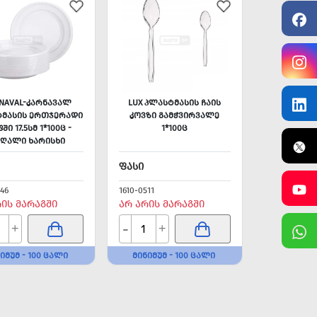
NAVAL-ᲙᲐᲠᲜᲐᲕᲐᲚ
LUX ᲞᲚᲐᲡᲢᲛᲐᲡᲘᲡ ᲩᲐᲘᲡ
ᲛᲐᲡᲘᲡ ᲔᲠᲗᲯᲔᲠᲐᲓᲘ
ᲙᲝᲕᲖᲘ ᲒᲐᲛᲭᲕᲘᲠᲕᲐᲚᲔ
ᲨᲘ 17.5ᲡᲛ 1*100Ც -
1*100Ც
ᲐᲦᲐᲚᲘ ᲮᲐᲠᲘᲡᲮᲘ
ᲤᲐᲡᲘ
546
1610-0511
ᲠᲘᲡ ᲛᲐᲠᲐᲒᲨᲘ
ᲐᲠ ᲐᲠᲘᲡ ᲛᲐᲠᲐᲒᲨᲘ
-
+
+
ᲘᲛᲣᲛ - 100 ᲪᲐᲚᲘ
ᲛᲘᲜᲘᲛᲣᲛ - 100 ᲪᲐᲚᲘ