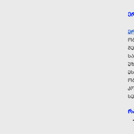
Ე
Ე
ᲝᲑ
Შ
Ს
Უ
Ე
ᲝᲑ
Კ
Ს
Რ