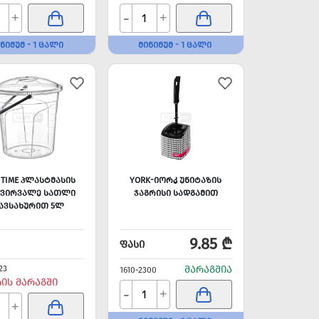
-
+
+
ᲜᲘᲛᲣᲛ - 1 ᲪᲐᲚᲘ
ᲛᲘᲜᲘᲛᲣᲛ - 1 ᲪᲐᲚᲘ
 TIME ᲞᲚᲐᲡᲢᲛᲐᲡᲘᲡ
YORK-ᲘᲝᲠᲙ ᲣᲜᲘᲢᲐᲖᲘᲡ
ᲭᲕᲘᲠᲕᲐᲚᲔ ᲡᲐᲗᲚᲘ
ᲯᲐᲒᲠᲘᲡᲘ ᲡᲐᲓᲒᲐᲛᲘᲗ
ᲐᲕᲡᲐᲮᲣᲠᲘᲗ 5Ლ
9.85 ₾
ᲤᲐᲡᲘ
23
ᲛᲐᲠᲐᲒᲨᲘᲐ
1610-2300
ᲠᲘᲡ ᲛᲐᲠᲐᲒᲨᲘ
-
+
+