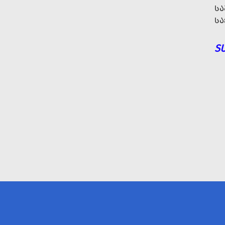
ᲡᲐ
ᲡᲐ
S