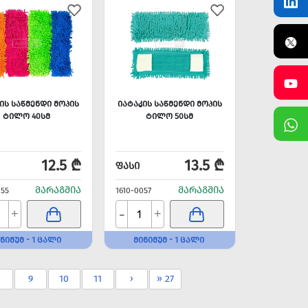
ᲘᲡ ᲡᲐᲬᲛᲔᲜᲓᲘ ᲛᲝᲞᲘᲡ
ᲘᲐᲢᲐᲙᲘᲡ ᲡᲐᲬᲛᲔᲜᲓᲘ ᲛᲝᲞᲘᲡ
ᲢᲘᲚᲝ 40ᲡᲛ
ᲢᲘᲚᲝ 50ᲡᲛ
12.5 ₾
13.5 ₾
ᲤᲐᲡᲘ
ᲛᲐᲠᲐᲒᲨᲘᲐ
ᲛᲐᲠᲐᲒᲨᲘᲐ
055
1610-0057
-
+
+
ᲜᲘᲛᲣᲛ - 1 ᲪᲐᲚᲘ
ᲛᲘᲜᲘᲛᲣᲛ - 1 ᲪᲐᲚᲘ
9
10
11
›
» 27