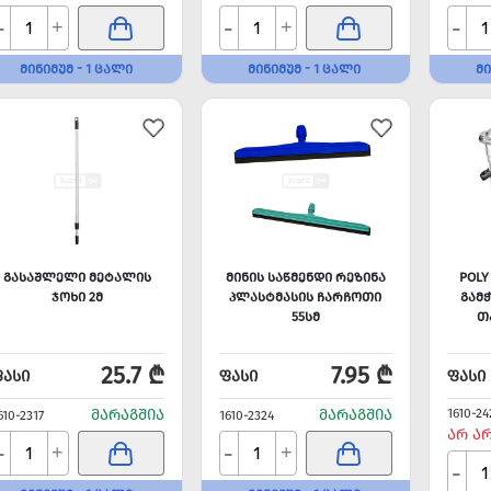
-
-
-
+
+
ᲛᲘᲜᲘᲛᲣᲛ - 1 ᲪᲐᲚᲘ
ᲛᲘᲜᲘᲛᲣᲛ - 1 ᲪᲐᲚᲘ
ᲛᲘ
ᲒᲐᲡᲐᲨᲚᲔᲚᲘ ᲛᲔᲢᲐᲚᲘᲡ
ᲛᲘᲜᲘᲡ ᲡᲐᲬᲛᲔᲜᲓᲘ ᲠᲔᲖᲘᲜᲐ
POLY
ᲯᲝᲮᲘ 2Მ
ᲞᲚᲐᲡᲢᲛᲐᲡᲘᲡ ᲩᲐᲠᲩᲝᲗᲘ
ᲒᲐᲛ
55ᲡᲛ
Თ
25.7 ₾
7.95 ₾
ᲤᲐᲡᲘ
ᲤᲐᲡᲘ
ᲤᲐᲡᲘ
ᲛᲐᲠᲐᲒᲨᲘᲐ
ᲛᲐᲠᲐᲒᲨᲘᲐ
1610-24
610-2317
1610-2324
ᲐᲠ Ა
-
-
+
+
-