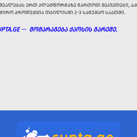
ᲨᲣᲐᲚᲔᲑᲐᲡ ᲔᲠᲗ ᲞᲚᲐᲢᲤᲝᲠᲛᲐᲖᲔ ᲛᲐᲠᲗᲝᲗ ᲨᲔᲙᲕᲔᲗᲔᲑᲘ, 
ᲭᲘᲠᲝ ᲞᲠᲝᲓᲣᲥᲪᲘᲐ ᲗᲑᲘᲚᲘᲡᲨᲘ 2–3 ᲡᲐᲛᲣᲨᲐᲝ ᲡᲐᲐᲗᲨᲘ.
UPTA.GE
—
ᲛᲝᲛᲐᲠᲐᲒᲔᲑᲐ ᲥᲐᲝᲡᲘᲡ ᲒᲐᲠᲔᲨᲔ.