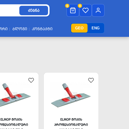
0
0
ᲫᲔᲑᲜᲐ
GEO
ENG
ᲝᲠᲘ
ᲑᲚᲝᲒᲘ
ᲙᲝᲜᲢᲐᲥᲢᲘ
ELMOP ᲛᲝᲞᲘᲡ
ELMOP ᲛᲝᲞᲘᲡ
ᲝᲤᲔᲡᲘᲝᲜᲐᲚᲣᲠᲘ
ᲞᲠᲝᲤᲔᲡᲘᲝᲜᲐᲚᲣᲠᲘ