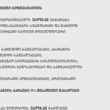
ᲥᲕᲔᲜᲘ ᲑᲘᲖᲜᲔᲡᲘᲡᲗᲕᲘᲡ
 ᲓᲐᲛᲝᲙᲘᲓᲔᲑᲣᲚᲘ.
SUPTA.GE
ᲔᲮᲛᲐᲠᲔᲑᲐ
 ᲛᲝᲛᲡᲐᲮᲣᲠᲔᲑᲘᲡ ᲡᲢᲐᲜᲓᲐᲠᲢᲘ ᲓᲐ ᲛᲐᲠᲗᲝᲜ
 ᲡᲘᲕᲠᲪᲔᲨᲘ ᲘᲞᲝᲕᲘᲗ ᲧᲝᲕᲔᲚᲓᲦᲘᲣᲠᲘ
ᲡᲐᲬᲛᲔᲜᲓᲘ ᲡᲐᲨᲣᲐᲚᲔᲑᲔᲑᲘ, ᲐᲑᲐᲖᲐᲜᲘᲡ
ᲬᲛᲔᲜᲓᲘ ᲡᲐᲨᲣᲐᲚᲔᲑᲔᲑᲘ;
ᲡᲐᲛᲣᲨᲐᲝ ᲡᲘᲕᲠᲪᲔᲔᲑᲘᲡ ᲡᲘᲡᲣᲤᲗᲐᲕᲘᲡᲗᲕᲘᲡ;
 ᲡᲣᲤᲠᲘᲡ ᲮᲔᲚᲡᲐᲮᲝᲪᲔᲑᲘ ᲓᲐ ᲡᲐᲛᲖᲐᲠᲔᲣᲚᲝᲡ
ᲗᲯᲔᲠᲐᲓᲘ ᲙᲝᲜᲢᲔᲘᲜᲔᲠᲔᲑᲘ, ᲔᲠᲗᲯᲔᲠᲐᲓᲘ
ᲐᲒᲕᲘᲡ ᲞᲐᲠᲙᲔᲑᲘ
ᲓᲐ
ᲨᲔᲡᲐᲤᲣᲗᲘ ᲛᲐᲡᲐᲚᲔᲑᲘ
ᲑᲐᲡ ᲛᲝᲘᲗᲮᲝᲕᲡ.
SUPTA.GE
ᲒᲐᲫᲚᲔᲕᲗ