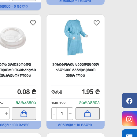
ᲛᲘᲜᲘᲛᲣᲛ - 1 ᲪᲐᲚᲘ
ᲜᲘᲛᲣᲛ - 0 ᲪᲐᲚᲘ
ᲧᲐᲝᲡ ᲔᲠᲗᲯᲔᲠᲐᲓᲘ
ᲕᲘᲖᲘᲢᲝᲠᲘᲡ ᲡᲐᲛᲔᲓᲘᲪᲘᲜᲝ
 ᲗᲔᲗᲠᲘ ᲗᲐᲕᲡᲐᲮᲣᲠᲘ
ᲮᲐᲚᲐᲗᲘ ᲛᲐᲜᲟᲔᲢᲔᲑᲘᲗ
 (ᲔᲡᲞᲠᲔᲡᲝ) 1*100Ც
35ᲒᲠ 1*10Ც
0.08 ₾
1.95 ₾
ᲤᲐᲡᲘ
ᲛᲐᲠᲐᲒᲨᲘᲐ
ᲛᲐᲠᲐᲒᲨᲘᲐ
57
1610-1563
-
+
+
ᲘᲛᲣᲛ - 100 ᲪᲐᲚᲘ
ᲛᲘᲜᲘᲛᲣᲛ - 10 ᲪᲐᲚᲘ