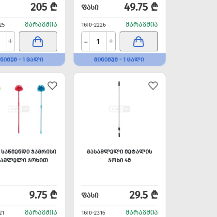
205 ₾
49.75 ₾
ᲤᲐᲡᲘ
ᲛᲐᲠᲐᲒᲨᲘᲐ
ᲛᲐᲠᲐᲒᲨᲘᲐ
25
1610-2226
-
+
+
ᲜᲘᲛᲣᲛ - 1 ᲪᲐᲚᲘ
ᲛᲘᲜᲘᲛᲣᲛ - 1 ᲪᲐᲚᲘ
 ᲡᲐᲬᲛᲔᲜᲓᲘ ᲯᲐᲒᲠᲘᲡᲘ
ᲒᲐᲡᲐᲨᲚᲔᲚᲘ ᲛᲔᲢᲐᲚᲘᲡ
ᲡᲐᲨᲚᲔᲚᲘ ᲯᲝᲮᲘᲗ
ᲯᲝᲮᲘ 4Მ
9.75 ₾
29.5 ₾
ᲤᲐᲡᲘ
ᲛᲐᲠᲐᲒᲨᲘᲐ
ᲛᲐᲠᲐᲒᲨᲘᲐ
21
1610-2316