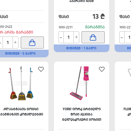
ᲐᲞᲐᲠᲐᲢᲘ 40ᲡᲛ
13 ₾
ᲤᲐᲡᲘ
ᲤᲐᲡᲘ
ᲤᲐᲡᲘ
610-2422
ᲛᲐᲠᲐᲒᲨᲘᲐ
1610-2211
1610-22
Რ ᲐᲠᲘᲡ ᲛᲐᲠᲐᲒᲨᲘ
-
-
+
-
+
ᲛᲘᲜᲘᲛᲣᲛ - 1 ᲪᲐᲚᲘ
ᲛᲘ
ᲛᲘᲜᲘᲛᲣᲛ - 5 ᲪᲐᲚᲘ
ᲞᲚᲐᲡᲢᲛᲐᲡᲘᲡ ᲪᲝᲪᲮᲘ
YORK-ᲘᲝᲠᲙ ᲑᲠᲢᲧᲔᲚᲘ
FLO
ᲐᲥᲐᲜᲓᲐᲖᲘᲗ ᲙᲝᲛᲞᲚᲔᲥᲢᲨᲘ
ᲛᲝᲞᲘ ᲞᲔᲞᲘᲢᲐ
Კ
ᲢᲔᲚᲔᲡᲙᲝᲞᲣᲠᲘ ᲯᲝᲮᲘᲗ