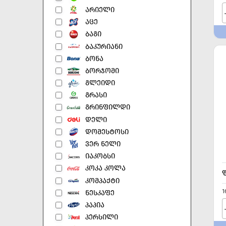
ᲐᲠᲘᲔᲚᲘ
ᲐᲪᲔ
ᲑᲐᲒᲘ
ᲑᲐᲙᲣᲠᲘᲐᲜᲘ
ᲑᲝᲜᲐ
ᲑᲝᲠᲯᲝᲛᲘ
ᲒᲚᲔᲘᲓᲘ
ᲒᲠᲐᲡᲘ
ᲒᲠᲘᲜᲤᲘᲚᲓᲘ
ᲓᲔᲚᲘ
ᲓᲝᲛᲔᲡᲢᲝᲡᲘ
ᲕᲔᲠ ᲜᲔᲚᲘ
ᲘᲐᲙᲝᲑᲡᲘ
ᲙᲝᲙᲐ ᲙᲝᲚᲐ
ᲙᲝᲛᲞᲐᲥᲢᲘ
1
ᲜᲔᲡᲙᲐᲤᲔ
ᲞᲐᲞᲘᲐ
ᲞᲔᲠᲡᲘᲚᲘ