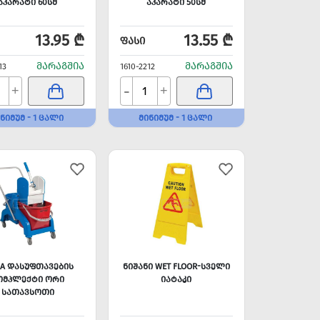
ᲐᲞᲐᲠᲐᲢᲘ 60ᲡᲛ
ᲐᲞᲐᲠᲐᲢᲘ 50ᲡᲛ
13.95 ₾
13.55 ₾
ᲤᲐᲡᲘ
ᲛᲐᲠᲐᲒᲨᲘᲐ
ᲛᲐᲠᲐᲒᲨᲘᲐ
13
1610-2212
-
+
+
ᲜᲘᲛᲣᲛ - 1 ᲪᲐᲚᲘ
ᲛᲘᲜᲘᲛᲣᲛ - 1 ᲪᲐᲚᲘ
RA ᲓᲐᲡᲣᲤᲗᲐᲕᲔᲑᲘᲡ
ᲜᲘᲨᲐᲜᲘ WET FLOOR-ᲡᲕᲔᲚᲘ
ᲝᲛᲞᲚᲔᲥᲢᲘ ᲝᲠᲘ
ᲘᲐᲢᲐᲙᲘ
ᲡᲐᲗᲐᲕᲡᲝᲗᲘ