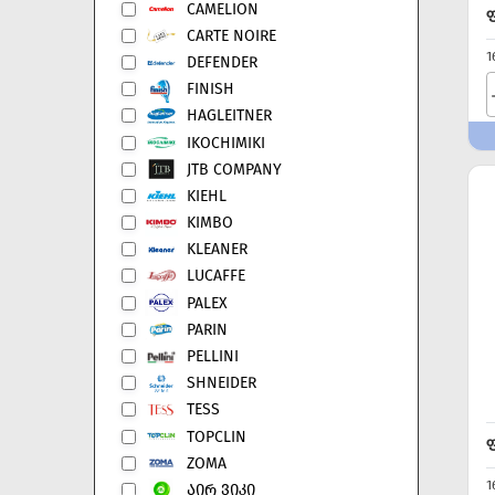
CAMELION
CARTE NOIRE
1
DEFENDER
FINISH
HAGLEITNER
IKOCHIMIKI
JTB COMPANY
KIEHL
KIMBO
KLEANER
LUCAFFE
PALEX
PARIN
PELLINI
SHNEIDER
TESS
TOPCLIN
ZOMA
1
ᲐᲘᲠ ᲕᲘᲙᲘ