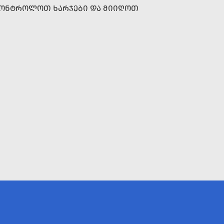
ᲐᲙᲝᲜᲢᲠᲝᲚᲝᲗ ᲮᲐᲠᲯᲔᲑᲘ ᲓᲐ ᲛᲘᲘᲦᲝᲗ