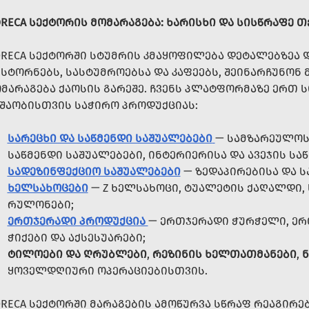
RECA ᲡᲔᲥᲢᲝᲠᲘᲡ ᲛᲝᲛᲐᲠᲐᲒᲔᲑᲐ: ᲮᲐᲠᲘᲡᲮᲘ ᲓᲐ ᲡᲘᲡᲬᲠᲐᲤᲔ Თ
RECA ᲡᲔᲥᲢᲝᲠᲨᲘ ᲡᲢᲣᲛᲠᲘᲡ ᲙᲛᲐᲧᲝᲤᲘᲚᲔᲑᲐ ᲓᲔᲢᲐᲚᲔᲑᲖᲔᲐ
ᲡᲢᲝᲠᲜᲔᲑᲡ, ᲡᲐᲡᲢᲣᲛᲠᲝᲔᲑᲡᲐ ᲓᲐ ᲙᲐᲤᲔᲔᲑᲡ, ᲨᲔᲘᲜᲐᲠᲩᲣᲜᲝᲜ
ᲛᲐᲠᲐᲒᲔᲑᲐ ᲥᲐᲝᲡᲘᲡ ᲒᲐᲠᲔᲨᲔ. ᲩᲕᲔᲜᲡ ᲞᲚᲐᲢᲤᲝᲠᲛᲐᲖᲔ ᲔᲠᲗ
ᲨᲐᲝᲑᲘᲡᲗᲕᲘᲡ ᲡᲐᲭᲘᲠᲝ ᲞᲠᲝᲓᲣᲥᲪᲘᲐᲡ:
ᲡᲐᲠᲔᲪᲮᲘ ᲓᲐ ᲡᲐᲬᲛᲔᲜᲓᲘ ᲡᲐᲨᲣᲐᲚᲔᲑᲔᲑᲘ
— ᲡᲐᲛᲖᲐᲠᲔᲣᲚᲝᲡ 
ᲡᲐᲬᲛᲔᲜᲓᲘ ᲡᲐᲨᲣᲐᲚᲔᲑᲔᲑᲘ, ᲘᲜᲢᲔᲠᲘᲔᲠᲘᲡᲐ ᲓᲐ ᲐᲕᲔᲯᲘᲡ ᲡᲐ
ᲡᲐᲓᲔᲖᲘᲜᲤᲔᲥᲪᲘᲝ ᲡᲐᲨᲣᲐᲚᲔᲑᲔᲑᲘ
— ᲖᲔᲓᲐᲞᲘᲠᲔᲑᲘᲡᲐ ᲓᲐ 
ᲮᲔᲚᲡᲐᲮᲝᲪᲔᲑᲘ
— Z ᲮᲔᲚᲡᲐᲮᲝᲪᲘ, ᲢᲣᲐᲚᲔᲢᲘᲡ ᲥᲐᲦᲐᲚᲓᲘ,
ᲠᲣᲚᲝᲜᲔᲑᲘ;
ᲔᲠᲗᲯᲔᲠᲐᲓᲘ ᲞᲠᲝᲓᲣᲥᲪᲘᲐ
— ᲔᲠᲗᲯᲔᲠᲐᲓᲘ ᲭᲣᲠᲭᲔᲚᲘ, ᲔᲠ
ᲭᲘᲥᲔᲑᲘ ᲓᲐ ᲐᲥᲡᲔᲡᲣᲐᲠᲔᲑᲘ;
ᲢᲘᲚᲝᲔᲑᲘ ᲓᲐ ᲦᲠᲣᲑᲚᲔᲑᲘ
,
ᲠᲔᲖᲘᲜᲘᲡ ᲮᲔᲚᲗᲐᲗᲛᲐᲜᲔᲑᲘ
,
Ნ
ᲧᲝᲕᲔᲚᲓᲦᲘᲣᲠᲘ ᲝᲞᲔᲠᲐᲪᲘᲔᲑᲘᲡᲗᲕᲘᲡ.
RECA ᲡᲔᲥᲢᲝᲠᲨᲘ ᲛᲐᲠᲐᲒᲔᲑᲘᲡ ᲐᲛᲝᲬᲣᲠᲕᲐ ᲡᲬᲠᲐᲤ ᲠᲔᲐᲒᲘᲠᲔ