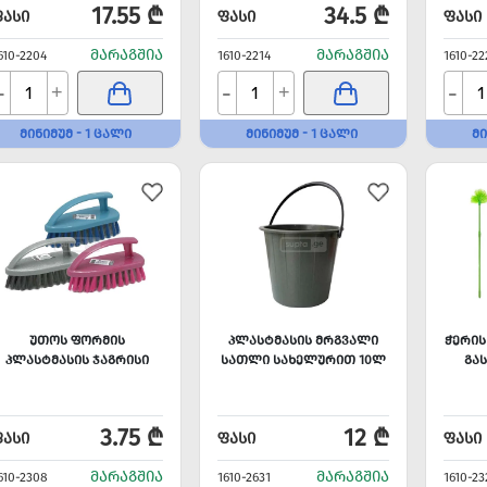
17.55 ₾
34.5 ₾
ᲤᲐᲡᲘ
ᲤᲐᲡᲘ
ᲤᲐᲡᲘ
ᲛᲐᲠᲐᲒᲨᲘᲐ
ᲛᲐᲠᲐᲒᲨᲘᲐ
610-2204
1610-2214
1610-22
-
-
-
+
+
ᲛᲘᲜᲘᲛᲣᲛ - 1 ᲪᲐᲚᲘ
ᲛᲘᲜᲘᲛᲣᲛ - 1 ᲪᲐᲚᲘ
ᲛᲘ
ᲣᲗᲝᲡ ᲤᲝᲠᲛᲘᲡ
ᲞᲚᲐᲡᲢᲛᲐᲡᲘᲡ ᲛᲠᲒᲕᲐᲚᲘ
ᲭᲔᲠᲘᲡ
ᲞᲚᲐᲡᲢᲛᲐᲡᲘᲡ ᲯᲐᲒᲠᲘᲡᲘ
ᲡᲐᲗᲚᲘ ᲡᲐᲮᲔᲚᲣᲠᲘᲗ 10Ლ
ᲒᲐ
3.75 ₾
12 ₾
ᲤᲐᲡᲘ
ᲤᲐᲡᲘ
ᲤᲐᲡᲘ
ᲛᲐᲠᲐᲒᲨᲘᲐ
ᲛᲐᲠᲐᲒᲨᲘᲐ
610-2308
1610-2631
1610-23