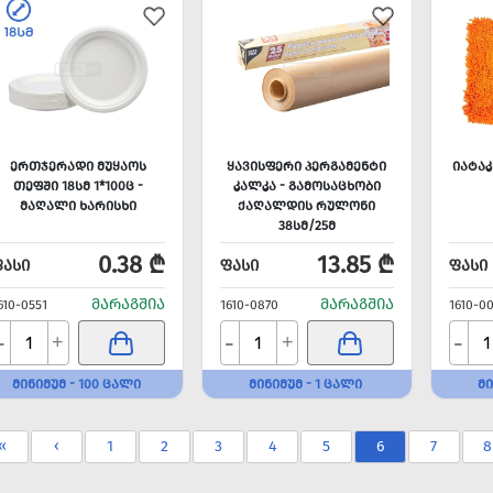
ᲔᲠᲗᲯᲔᲠᲐᲓᲘ ᲛᲣᲧᲐᲝᲡ
ᲧᲐᲕᲘᲡᲤᲔᲠᲘ ᲞᲔᲠᲒᲐᲛᲔᲜᲢᲘ
ᲘᲐᲢᲐᲙ
ᲗᲔᲤᲨᲘ 18ᲡᲛ 1*100Ც -
ᲙᲐᲚᲙᲐ - ᲒᲐᲛᲝᲡᲐᲪᲮᲝᲑᲘ
ᲛᲐᲦᲐᲚᲘ ᲮᲐᲠᲘᲡᲮᲘ
ᲥᲐᲦᲐᲚᲓᲘᲡ ᲠᲣᲚᲝᲜᲘ
38ᲡᲛ/25Მ
0.38 ₾
13.85 ₾
ᲤᲐᲡᲘ
ᲤᲐᲡᲘ
ᲤᲐᲡᲘ
ᲛᲐᲠᲐᲒᲨᲘᲐ
ᲛᲐᲠᲐᲒᲨᲘᲐ
610-0551
1610-0870
1610-0
-
-
-
+
+
ᲛᲘᲜᲘᲛᲣᲛ - 100 ᲪᲐᲚᲘ
ᲛᲘᲜᲘᲛᲣᲛ - 1 ᲪᲐᲚᲘ
ᲛᲘ
«
‹
1
2
3
4
5
6
7
8