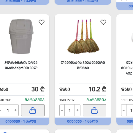
ᲛᲘᲜᲘᲛᲣᲛ - 1 ᲪᲐᲚᲘ
ᲛᲘᲜᲘᲛᲣᲛ - 1 ᲪᲐᲚᲘ
ᲛᲘ
ᲞᲚᲐᲡᲢᲛᲐᲡᲘᲡ ᲣᲠᲜᲐ
ᲚᲐᲛᲘᲜᲐᲢᲘᲡ ᲕᲘᲔᲢᲜᲐᲛᲣᲠᲘ
ᲛᲣ
ᲗᲐᲕᲡᲐᲮᲣᲠᲘᲗ 30Ლ
ᲪᲝᲪᲮᲘ
ᲭᲘᲥᲘᲡ
4OZ
30 ₾
10.2 ₾
ᲤᲐᲡᲘ
ᲤᲐᲡᲘ
ᲤᲐᲡᲘ
ᲛᲐᲠᲐᲒᲨᲘᲐ
ᲛᲐᲠᲐᲒᲨᲘᲐ
610-2611
1610-2202
1610-05
-
-
-
+
+
ᲛᲘᲜᲘᲛᲣᲛ - 1 ᲪᲐᲚᲘ
ᲛᲘᲜᲘᲛᲣᲛ - 1 ᲪᲐᲚᲘ
ᲛᲘᲜ