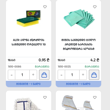
ALFA-ᲐᲚᲤᲐ ᲭᲣᲠᲭᲚᲘᲡ
ᲛᲘᲜᲘᲡ ᲡᲐᲬᲛᲔᲜᲓᲘ ᲢᲘᲚᲝ
ᲡᲐᲬᲛᲔᲜᲓᲘ ᲦᲠᲣᲑᲔᲚᲘ 1Ც
ᲞᲠᲔᲛᲘᲣᲛ ᲮᲐᲠᲘᲡᲮᲘᲡ
ᲛᲘᲙᲠᲝᲤᲘᲑᲠᲐ 40*40ᲡᲛ
0.95 ₾
4.2 ₾
ᲤᲐᲡᲘ
ᲤᲐᲡᲘ
1610-0086
ᲛᲐᲠᲐᲒᲨᲘᲐ
1610-0035
ᲛᲐᲠᲐᲒᲨᲘᲐ
-
-
+
+
ᲛᲘᲜᲘᲛᲣᲛ - 1 ᲪᲐᲚᲘ
ᲛᲘᲜᲘᲛᲣᲛ - 1 ᲪᲐᲚᲘ