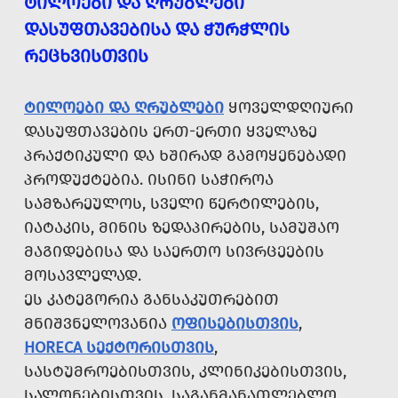
ᲢᲘᲚᲝᲔᲑᲘ ᲓᲐ ᲦᲠᲣᲑᲚᲔᲑᲘ
ᲓᲐᲡᲣᲤᲗᲐᲕᲔᲑᲘᲡᲐ ᲓᲐ ᲭᲣᲠᲭᲚᲘᲡ
ᲠᲔᲪᲮᲕᲘᲡᲗᲕᲘᲡ
ᲢᲘᲚᲝᲔᲑᲘ ᲓᲐ ᲦᲠᲣᲑᲚᲔᲑᲘ
ᲧᲝᲕᲔᲚᲓᲦᲘᲣᲠᲘ
ᲓᲐᲡᲣᲤᲗᲐᲕᲔᲑᲘᲡ ᲔᲠᲗ-ᲔᲠᲗᲘ ᲧᲕᲔᲚᲐᲖᲔ
ᲞᲠᲐᲥᲢᲘᲙᲣᲚᲘ ᲓᲐ ᲮᲨᲘᲠᲐᲓ ᲒᲐᲛᲝᲧᲔᲜᲔᲑᲐᲓᲘ
ᲞᲠᲝᲓᲣᲥᲢᲔᲑᲘᲐ. ᲘᲡᲘᲜᲘ ᲡᲐᲭᲘᲠᲝᲐ
ᲡᲐᲛᲖᲐᲠᲔᲣᲚᲝᲡ, ᲡᲕᲔᲚᲘ ᲬᲔᲠᲢᲘᲚᲔᲑᲘᲡ,
ᲘᲐᲢᲐᲙᲘᲡ, ᲛᲘᲜᲘᲡ ᲖᲔᲓᲐᲞᲘᲠᲔᲑᲘᲡ, ᲡᲐᲛᲣᲨᲐᲝ
ᲛᲐᲒᲘᲓᲔᲑᲘᲡᲐ ᲓᲐ ᲡᲐᲔᲠᲗᲝ ᲡᲘᲕᲠᲪᲔᲔᲑᲘᲡ
ᲛᲝᲡᲐᲕᲚᲔᲚᲐᲓ.
ᲔᲡ ᲙᲐᲢᲔᲒᲝᲠᲘᲐ ᲒᲐᲜᲡᲐᲙᲣᲗᲠᲔᲑᲘᲗ
ᲛᲜᲘᲨᲕᲜᲔᲚᲝᲕᲐᲜᲘᲐ
ᲝᲤᲘᲡᲔᲑᲘᲡᲗᲕᲘᲡ
,
HORECA ᲡᲔᲥᲢᲝᲠᲘᲡᲗᲕᲘᲡ
,
ᲡᲐᲡᲢᲣᲛᲠᲝᲔᲑᲘᲡᲗᲕᲘᲡ, ᲙᲚᲘᲜᲘᲙᲔᲑᲘᲡᲗᲕᲘᲡ,
ᲡᲐᲚᲝᲜᲔᲑᲘᲡᲗᲕᲘᲡ, ᲡᲐᲒᲐᲜᲛᲐᲜᲐᲗᲚᲔᲑᲚᲝ