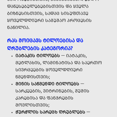
ᲓᲐᲬᲔᲡᲔᲑᲣᲚᲔᲑᲔᲑᲘᲡᲗᲕᲘᲡ ᲓᲐ ᲧᲕᲔᲚᲐ
ᲑᲘᲖᲜᲔᲡᲘᲡᲗᲕᲘᲡ, ᲡᲐᲓᲐᲪ ᲡᲘᲡᲣᲤᲗᲐᲕᲔ
ᲧᲝᲕᲔᲚᲓᲦᲘᲣᲠᲘ ᲡᲐᲛᲣᲨᲐᲝ ᲞᲠᲝᲪᲔᲡᲘᲡ
ᲜᲐᲬᲘᲚᲘᲐ.
ᲠᲐᲡ ᲛᲝᲘᲪᲐᲕᲡ ᲢᲘᲚᲝᲔᲑᲘᲡᲐ ᲓᲐ
ᲦᲠᲣᲑᲚᲔᲑᲘᲡ ᲙᲐᲢᲔᲒᲝᲠᲘᲐ?
ᲘᲐᲢᲐᲙᲘᲡ ᲢᲘᲚᲝᲔᲑᲡ
— ᲘᲐᲢᲐᲙᲘᲡ,
ᲛᲔᲢᲚᲐᲮᲘᲡ, ᲚᲐᲛᲘᲜᲐᲢᲘᲡᲐ ᲓᲐ ᲡᲐᲔᲠᲗᲝ
ᲡᲘᲕᲠᲪᲔᲔᲑᲘᲡ ᲧᲝᲕᲔᲚᲓᲦᲘᲣᲠᲘ
ᲬᲛᲔᲜᲓᲘᲡᲗᲕᲘᲡ;
ᲛᲘᲜᲘᲡ ᲡᲐᲬᲛᲔᲜᲓᲘ ᲢᲘᲚᲝᲔᲑᲡ
—
ᲡᲐᲠᲙᲔᲔᲑᲘᲡ, ᲕᲘᲢᲠᲘᲜᲔᲑᲘᲡ, ᲨᲣᲨᲘᲡ
ᲙᲐᲠᲔᲑᲘᲡᲐ ᲓᲐ ᲤᲐᲜᲯᲠᲔᲑᲘᲡ
ᲛᲝᲕᲚᲘᲡᲗᲕᲘᲡ;
ᲭᲣᲠᲭᲚᲘᲡ ᲡᲐᲠᲔᲪᲮ ᲦᲠᲣᲑᲚᲔᲑᲡ
—