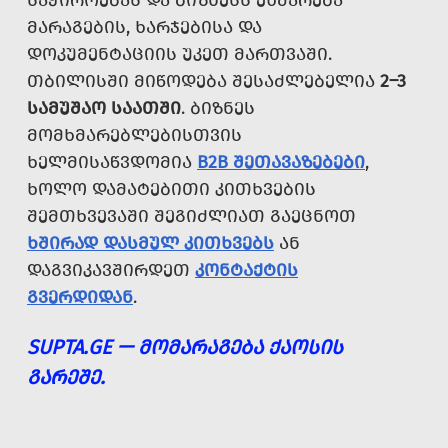
ᲡᲐᲭᲘᲠᲝᲔᲑᲐᲡ ᲓᲐ ᲑᲘᲖᲜᲔᲡᲡ ᲔᲮᲛᲐᲠᲔᲑᲐ
ᲛᲐᲠᲐᲒᲔᲑᲘᲡ, ᲮᲐᲠᲯᲔᲑᲘᲡᲐ ᲓᲐ
ᲓᲝᲙᲣᲛᲔᲜᲢᲐᲪᲘᲘᲡ ᲣᲙᲔᲗ ᲛᲐᲠᲗᲕᲐᲨᲘ.
ᲗᲑᲘᲚᲘᲡᲨᲘ ᲛᲘᲬᲝᲓᲔᲑᲐ ᲨᲔᲡᲐᲫᲚᲔᲑᲔᲚᲘᲐ
2–3
ᲡᲐᲛᲣᲨᲐᲝ ᲡᲐᲐᲗᲨᲘ
. ᲑᲘᲖᲜᲔᲡ
ᲛᲝᲛᲮᲛᲐᲠᲔᲑᲚᲔᲑᲘᲡᲗᲕᲘᲡ
ᲮᲔᲚᲛᲘᲡᲐᲬᲕᲓᲝᲛᲘᲐ
B2B ᲨᲔᲗᲐᲕᲐᲖᲔᲑᲔᲑᲘ
,
ᲮᲝᲚᲝ ᲓᲐᲛᲐᲢᲔᲑᲘᲗᲘ ᲙᲘᲗᲮᲕᲔᲑᲘᲡ
ᲨᲔᲛᲗᲮᲕᲔᲕᲐᲨᲘ ᲨᲔᲒᲘᲫᲚᲘᲐᲗ ᲒᲐᲔᲪᲜᲝᲗ
ᲮᲨᲘᲠᲐᲓ ᲓᲐᲡᲛᲣᲚ ᲙᲘᲗᲮᲕᲔᲑᲡ
ᲐᲜ
ᲓᲐᲒᲕᲘᲙᲐᲕᲨᲘᲠᲓᲔᲗ
ᲙᲝᲜᲢᲐᲥᲢᲘᲡ
ᲒᲕᲔᲠᲓᲘᲓᲐᲜ
.
SUPTA.GE — ᲛᲝᲛᲐᲠᲐᲒᲔᲑᲐ ᲥᲐᲝᲡᲘᲡ
ᲒᲐᲠᲔᲨᲔ.