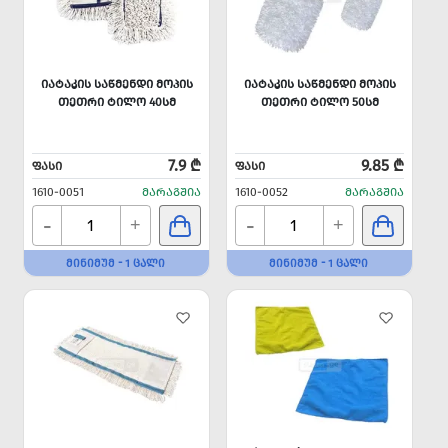
ᲘᲐᲢᲐᲙᲘᲡ ᲡᲐᲬᲛᲔᲜᲓᲘ ᲛᲝᲞᲘᲡ
ᲘᲐᲢᲐᲙᲘᲡ ᲡᲐᲬᲛᲔᲜᲓᲘ ᲛᲝᲞᲘᲡ
ᲗᲔᲗᲠᲘ ᲢᲘᲚᲝ 40ᲡᲛ
ᲗᲔᲗᲠᲘ ᲢᲘᲚᲝ 50ᲡᲛ
7.9 ₾
9.85 ₾
ᲤᲐᲡᲘ
ᲤᲐᲡᲘ
1610-0051
ᲛᲐᲠᲐᲒᲨᲘᲐ
1610-0052
ᲛᲐᲠᲐᲒᲨᲘᲐ
-
-
+
+
ᲛᲘᲜᲘᲛᲣᲛ - 1 ᲪᲐᲚᲘ
ᲛᲘᲜᲘᲛᲣᲛ - 1 ᲪᲐᲚᲘ