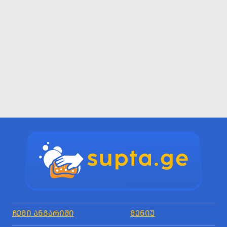
ᲩᲔᲛᲘ ᲐᲜᲒᲐᲠᲘᲨᲘ
ᲛᲔᲜᲘᲣ