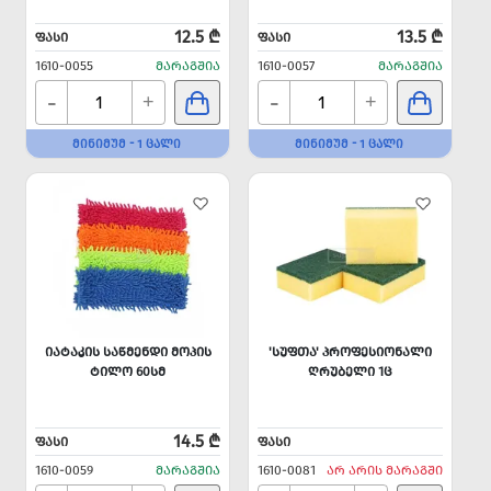
12.5 ₾
13.5 ₾
ᲤᲐᲡᲘ
ᲤᲐᲡᲘ
1610-0055
ᲛᲐᲠᲐᲒᲨᲘᲐ
1610-0057
ᲛᲐᲠᲐᲒᲨᲘᲐ
-
-
+
+
ᲛᲘᲜᲘᲛᲣᲛ - 1 ᲪᲐᲚᲘ
ᲛᲘᲜᲘᲛᲣᲛ - 1 ᲪᲐᲚᲘ
ᲘᲐᲢᲐᲙᲘᲡ ᲡᲐᲬᲛᲔᲜᲓᲘ ᲛᲝᲞᲘᲡ
'ᲡᲣᲤᲗᲐ' ᲞᲠᲝᲤᲔᲡᲘᲝᲜᲐᲚᲘ
ᲢᲘᲚᲝ 60ᲡᲛ
ᲦᲠᲣᲑᲔᲚᲘ 1Ც
14.5 ₾
ᲤᲐᲡᲘ
ᲤᲐᲡᲘ
1610-0059
ᲛᲐᲠᲐᲒᲨᲘᲐ
1610-0081
ᲐᲠ ᲐᲠᲘᲡ ᲛᲐᲠᲐᲒᲨᲘ