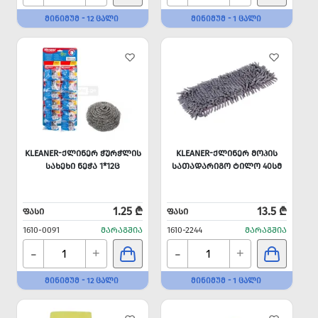
ᲛᲘᲜᲘᲛᲣᲛ - 12 ᲪᲐᲚᲘ
ᲛᲘᲜᲘᲛᲣᲛ - 1 ᲪᲐᲚᲘ
KLEANER-ᲥᲚᲘᲜᲔᲠ ᲭᲣᲠᲭᲚᲘᲡ
KLEANER-ᲥᲚᲘᲜᲔᲠ ᲛᲝᲞᲘᲡ
ᲡᲐᲮᲔᲮᲘ ᲜᲔᲭᲐ 1*12Ც
ᲡᲐᲗᲐᲓᲐᲠᲘᲒᲝ ᲢᲘᲚᲝ 40ᲡᲛ
1.25 ₾
13.5 ₾
ᲤᲐᲡᲘ
ᲤᲐᲡᲘ
1610-0091
ᲛᲐᲠᲐᲒᲨᲘᲐ
1610-2244
ᲛᲐᲠᲐᲒᲨᲘᲐ
-
-
+
+
ᲛᲘᲜᲘᲛᲣᲛ - 12 ᲪᲐᲚᲘ
ᲛᲘᲜᲘᲛᲣᲛ - 1 ᲪᲐᲚᲘ