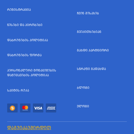
ᲠᲔᲒᲘᲡᲢᲠᲐᲪᲘᲐ
ᲩᲕᲔᲜ ᲨᲔᲡᲐᲮᲔᲑ
ᲬᲔᲡᲔᲑᲘ ᲓᲐ ᲞᲘᲠᲝᲑᲔᲑᲘ
ᲒᲕᲔᲙᲘᲗᲮᲔᲑᲘᲐᲜ
ᲓᲐᲑᲠᲣᲜᲔᲑᲘᲡ ᲞᲝᲚᲘᲢᲘᲙᲐ
ᲒᲐᲮᲓᲘ ᲞᲐᲠᲢᲜᲘᲝᲠᲘ
ᲓᲐᲑᲠᲣᲜᲔᲑᲘᲡ ᲤᲝᲠᲛᲐ
ᲡᲬᲠᲐᲤᲘ ᲒᲐᲓᲐᲮᲓᲐ
ᲞᲔᲠᲡᲝᲜᲐᲚᲣᲠᲘ ᲛᲝᲜᲐᲪᲔᲛᲔᲑᲘᲡ
ᲓᲐᲛᲣᲨᲐᲕᲔᲑᲘᲡ ᲞᲝᲚᲘᲢᲘᲙᲐ
ᲑᲚᲝᲒᲘ
ᲡᲐᲘᲢᲘᲡ ᲠᲣᲙᲐ
ᲕᲚᲝᲒᲘ
ᲓᲐᲒᲕᲘᲙᲐᲕᲨᲘᲠᲓᲘᲗ