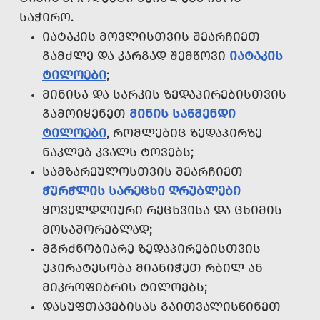
ᲡᲐᲭᲘᲠᲝ.
ᲘᲐᲢᲐᲙᲘᲡ ᲛᲝᲕᲚᲘᲡᲗᲕᲘᲡ ᲨᲔᲐᲠᲩᲘᲔᲗ
ᲒᲐᲛᲫᲚᲔ ᲓᲐ ᲙᲐᲠᲒᲐᲓ ᲨᲔᲛᲬᲝᲕᲘ
ᲘᲐᲢᲐᲙᲘᲡ
ᲢᲘᲚᲝᲔᲑᲘ
;
ᲛᲘᲜᲘᲡᲐ ᲓᲐ ᲡᲐᲠᲙᲘᲡ ᲖᲔᲓᲐᲞᲘᲠᲔᲑᲘᲡᲗᲕᲘᲡ
ᲒᲐᲛᲝᲘᲧᲔᲜᲔᲗ
ᲛᲘᲜᲘᲡ ᲡᲐᲬᲛᲔᲜᲓᲘ
ᲢᲘᲚᲝᲔᲑᲘ
, ᲠᲝᲛᲚᲔᲑᲘᲪ ᲖᲔᲓᲐᲞᲘᲠᲖᲔ
ᲜᲐᲙᲚᲔᲑ ᲙᲕᲐᲚᲡ ᲢᲝᲕᲔᲑᲡ;
ᲡᲐᲛᲖᲐᲠᲔᲣᲚᲝᲡᲗᲕᲘᲡ ᲨᲔᲐᲠᲩᲘᲔᲗ
ᲭᲣᲠᲭᲚᲘᲡ ᲡᲐᲠᲔᲪᲮᲘ ᲦᲠᲣᲑᲚᲔᲑᲘ
ᲧᲝᲕᲔᲚᲓᲦᲘᲣᲠᲘ ᲠᲔᲪᲮᲕᲘᲡᲐ ᲓᲐ ᲪᲮᲘᲛᲘᲡ
ᲛᲝᲡᲐᲨᲝᲠᲔᲑᲚᲐᲓ;
ᲛᲒᲠᲫᲜᲝᲑᲘᲐᲠᲔ ᲖᲔᲓᲐᲞᲘᲠᲔᲑᲘᲡᲗᲕᲘᲡ
ᲣᲞᲘᲠᲐᲢᲔᲡᲝᲑᲐ ᲛᲘᲐᲜᲘᲭᲔᲗ ᲠᲑᲘᲚ ᲐᲜ
ᲛᲘᲙᲠᲝᲤᲘᲑᲠᲘᲡ ᲢᲘᲚᲝᲔᲑᲡ;
ᲓᲐᲡᲣᲤᲗᲐᲕᲔᲑᲘᲡᲐᲡ ᲒᲐᲘᲗᲕᲐᲚᲘᲡᲬᲘᲜᲔᲗ