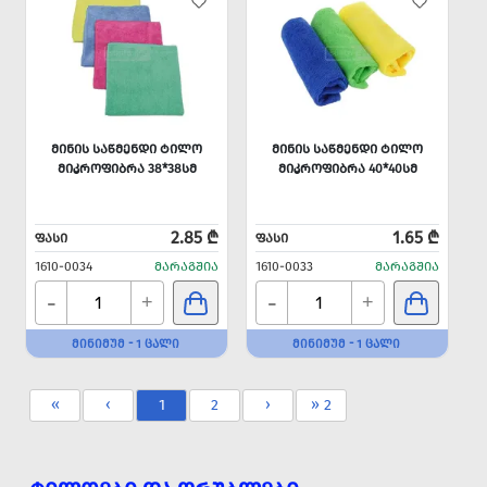
ᲛᲘᲜᲘᲡ ᲡᲐᲬᲛᲔᲜᲓᲘ ᲢᲘᲚᲝ
ᲛᲘᲜᲘᲡ ᲡᲐᲬᲛᲔᲜᲓᲘ ᲢᲘᲚᲝ
ᲛᲘᲙᲠᲝᲤᲘᲑᲠᲐ 38*38ᲡᲛ
ᲛᲘᲙᲠᲝᲤᲘᲑᲠᲐ 40*40ᲡᲛ
2.85 ₾
1.65 ₾
ᲤᲐᲡᲘ
ᲤᲐᲡᲘ
1610-0034
ᲛᲐᲠᲐᲒᲨᲘᲐ
1610-0033
ᲛᲐᲠᲐᲒᲨᲘᲐ
-
-
+
+
ᲛᲘᲜᲘᲛᲣᲛ - 1 ᲪᲐᲚᲘ
ᲛᲘᲜᲘᲛᲣᲛ - 1 ᲪᲐᲚᲘ
«
‹
1
2
›
» 2