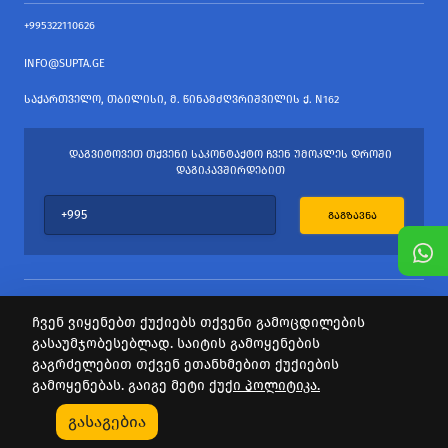
+995322110626
INFO@SUPTA.GE
ᲡᲐᲥᲐᲠᲗᲕᲔᲚᲝ, ᲗᲑᲘᲚᲘᲡᲘ, Მ. ᲬᲘᲜᲐᲛᲫᲦᲕᲠᲘᲨᲕᲘᲚᲘᲡ Ქ. N162
ᲓᲐᲒᲕᲘᲢᲝᲕᲔᲗ ᲗᲥᲕᲔᲜᲘ ᲡᲐᲙᲝᲜᲢᲐᲥᲢᲝ ᲩᲕᲔᲜ ᲣᲛᲝᲙᲚᲔᲡ ᲓᲠᲝᲨᲘ
ᲓᲐᲒᲘᲙᲐᲕᲨᲘᲠᲓᲔᲑᲘᲗ
ᲒᲐᲒᲖᲐᲕᲜᲐ
ჩვენ ვიყენებთ ქუქიებს თქვენი გამოცდილების
გასაუმჯობესებლად. საიტის გამოყენების
ყველა უფლება დაცულია
გაგრძელებით თქვენ ეთანხმებით ქუქიების
საიტის პროვაიდერი Webdoors.ge
გამოყენებას. გაიგე მეტი
ქუქი პოლიტიკა.
0
გასაგებია
Კატეგორიები
Აქციები
Კალათა
Პროფილი