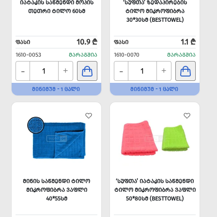
ᲘᲐᲢᲐᲙᲘᲡ ᲡᲐᲬᲛᲔᲜᲓᲘ ᲛᲝᲞᲘᲡ
‘ᲡᲣᲤᲗᲐ’ ᲖᲔᲓᲐᲞᲘᲠᲔᲑᲘᲡ
ᲗᲔᲗᲠᲘ ᲢᲘᲚᲝ 60ᲡᲛ
ᲢᲘᲚᲝ ᲛᲘᲙᲠᲝᲤᲘᲑᲠᲐ
30*30ᲡᲛ (BESTTOWEL)
10.9 ₾
1.1 ₾
ᲤᲐᲡᲘ
ᲤᲐᲡᲘ
1610-0053
ᲛᲐᲠᲐᲒᲨᲘᲐ
1610-0070
ᲛᲐᲠᲐᲒᲨᲘᲐ
-
-
+
+
ᲛᲘᲜᲘᲛᲣᲛ - 1 ᲪᲐᲚᲘ
ᲛᲘᲜᲘᲛᲣᲛ - 1 ᲪᲐᲚᲘ
ᲛᲘᲜᲘᲡ ᲡᲐᲬᲛᲔᲜᲓᲘ ᲢᲘᲚᲝ
‘ᲡᲣᲤᲗᲐ’ ᲘᲐᲢᲐᲙᲘᲡ ᲡᲐᲬᲛᲔᲜᲓᲘ
ᲛᲘᲙᲠᲝᲤᲘᲑᲠᲐ ᲕᲐᲤᲚᲘ
ᲢᲘᲚᲝ ᲛᲘᲙᲠᲝᲤᲘᲑᲠᲐ ᲕᲐᲤᲚᲘ
40*55ᲡᲛ
50*80ᲡᲛ (BESTTOWEL)