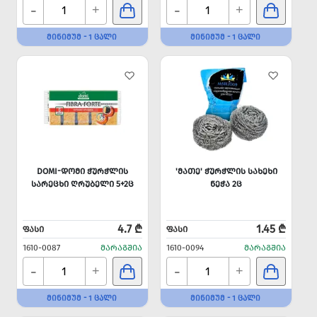
-
-
+
+
ᲛᲘᲜᲘᲛᲣᲛ - 1 ᲪᲐᲚᲘ
ᲛᲘᲜᲘᲛᲣᲛ - 1 ᲪᲐᲚᲘ
DOMI-ᲓᲝᲛᲘ ᲭᲣᲠᲭᲚᲘᲡ
'ᲛᲐᲗᲔ' ᲭᲣᲠᲭᲚᲘᲡ ᲡᲐᲮᲔᲮᲘ
ᲡᲐᲠᲔᲪᲮᲘ ᲦᲠᲣᲑᲔᲚᲘ 5+2Ც
ᲜᲔᲭᲐ 2Ც
4.7 ₾
1.45 ₾
ᲤᲐᲡᲘ
ᲤᲐᲡᲘ
1610-0087
ᲛᲐᲠᲐᲒᲨᲘᲐ
1610-0094
ᲛᲐᲠᲐᲒᲨᲘᲐ
-
-
+
+
ᲛᲘᲜᲘᲛᲣᲛ - 1 ᲪᲐᲚᲘ
ᲛᲘᲜᲘᲛᲣᲛ - 1 ᲪᲐᲚᲘ