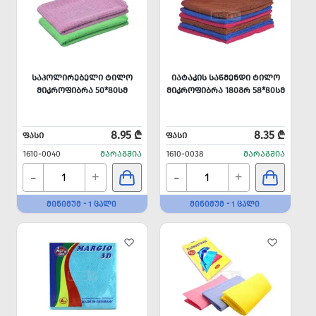
ᲡᲐᲞᲝᲚᲘᲠᲔᲑᲔᲚᲘ ᲢᲘᲚᲝ
ᲘᲐᲢᲐᲙᲘᲡ ᲡᲐᲬᲛᲔᲜᲓᲘ ᲢᲘᲚᲝ
ᲛᲘᲙᲠᲝᲤᲘᲑᲠᲐ 50*80ᲡᲛ
ᲛᲘᲙᲠᲝᲤᲘᲑᲠᲐ 180ᲒᲠ 58*80ᲡᲛ
8.95 ₾
8.35 ₾
ᲤᲐᲡᲘ
ᲤᲐᲡᲘ
1610-0040
ᲛᲐᲠᲐᲒᲨᲘᲐ
1610-0038
ᲛᲐᲠᲐᲒᲨᲘᲐ
-
-
+
+
ᲛᲘᲜᲘᲛᲣᲛ - 1 ᲪᲐᲚᲘ
ᲛᲘᲜᲘᲛᲣᲛ - 1 ᲪᲐᲚᲘ