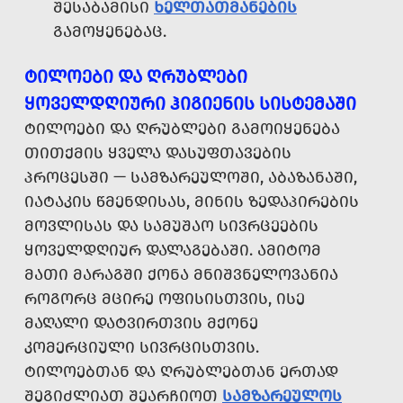
ᲨᲔᲡᲐᲑᲐᲛᲘᲡᲘ
ᲮᲔᲚᲗᲐᲗᲛᲐᲜᲔᲑᲘᲡ
ᲒᲐᲛᲝᲧᲔᲜᲔᲑᲐᲪ.
ᲢᲘᲚᲝᲔᲑᲘ ᲓᲐ ᲦᲠᲣᲑᲚᲔᲑᲘ
ᲧᲝᲕᲔᲚᲓᲦᲘᲣᲠᲘ ᲰᲘᲒᲘᲔᲜᲘᲡ ᲡᲘᲡᲢᲔᲛᲐᲨᲘ
ᲢᲘᲚᲝᲔᲑᲘ ᲓᲐ ᲦᲠᲣᲑᲚᲔᲑᲘ ᲒᲐᲛᲝᲘᲧᲔᲜᲔᲑᲐ
ᲗᲘᲗᲥᲛᲘᲡ ᲧᲕᲔᲚᲐ ᲓᲐᲡᲣᲤᲗᲐᲕᲔᲑᲘᲡ
ᲞᲠᲝᲪᲔᲡᲨᲘ — ᲡᲐᲛᲖᲐᲠᲔᲣᲚᲝᲨᲘ, ᲐᲑᲐᲖᲐᲜᲐᲨᲘ,
ᲘᲐᲢᲐᲙᲘᲡ ᲬᲛᲔᲜᲓᲘᲡᲐᲡ, ᲛᲘᲜᲘᲡ ᲖᲔᲓᲐᲞᲘᲠᲔᲑᲘᲡ
ᲛᲝᲕᲚᲘᲡᲐᲡ ᲓᲐ ᲡᲐᲛᲣᲨᲐᲝ ᲡᲘᲕᲠᲪᲔᲔᲑᲘᲡ
ᲧᲝᲕᲔᲚᲓᲦᲘᲣᲠ ᲓᲐᲚᲐᲒᲔᲑᲐᲨᲘ. ᲐᲛᲘᲢᲝᲛ
ᲛᲐᲗᲘ ᲛᲐᲠᲐᲒᲨᲘ ᲥᲝᲜᲐ ᲛᲜᲘᲨᲕᲜᲔᲚᲝᲕᲐᲜᲘᲐ
ᲠᲝᲒᲝᲠᲪ ᲛᲪᲘᲠᲔ ᲝᲤᲘᲡᲘᲡᲗᲕᲘᲡ, ᲘᲡᲔ
ᲛᲐᲦᲐᲚᲘ ᲓᲐᲢᲕᲘᲠᲗᲕᲘᲡ ᲛᲥᲝᲜᲔ
ᲙᲝᲛᲔᲠᲪᲘᲣᲚᲘ ᲡᲘᲕᲠᲪᲘᲡᲗᲕᲘᲡ.
ᲢᲘᲚᲝᲔᲑᲗᲐᲜ ᲓᲐ ᲦᲠᲣᲑᲚᲔᲑᲗᲐᲜ ᲔᲠᲗᲐᲓ
ᲨᲔᲒᲘᲫᲚᲘᲐᲗ ᲨᲔᲐᲠᲩᲘᲝᲗ
ᲡᲐᲛᲖᲐᲠᲔᲣᲚᲝᲡ