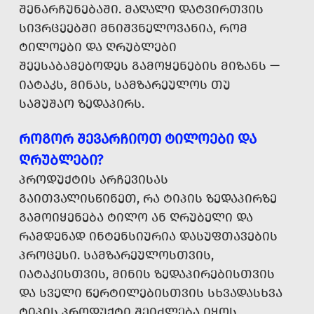
ᲨᲔᲜᲐᲠᲩᲣᲜᲔᲑᲐᲨᲘ. ᲛᲐᲦᲐᲚᲘ ᲓᲐᲢᲕᲘᲠᲗᲕᲘᲡ
ᲡᲘᲕᲠᲪᲔᲔᲑᲨᲘ ᲛᲜᲘᲨᲕᲜᲔᲚᲝᲕᲐᲜᲘᲐ, ᲠᲝᲛ
ᲢᲘᲚᲝᲔᲑᲘ ᲓᲐ ᲦᲠᲣᲑᲚᲔᲑᲘ
ᲨᲔᲔᲡᲐᲑᲐᲛᲔᲑᲝᲓᲔᲡ ᲒᲐᲛᲝᲧᲔᲜᲔᲑᲘᲡ ᲛᲘᲖᲐᲜᲡ —
ᲘᲐᲢᲐᲙᲡ, ᲛᲘᲜᲐᲡ, ᲡᲐᲛᲖᲐᲠᲔᲣᲚᲝᲡ ᲗᲣ
ᲡᲐᲛᲣᲨᲐᲝ ᲖᲔᲓᲐᲞᲘᲠᲡ.
ᲠᲝᲒᲝᲠ ᲨᲔᲕᲐᲠᲩᲘᲝᲗ ᲢᲘᲚᲝᲔᲑᲘ ᲓᲐ
ᲦᲠᲣᲑᲚᲔᲑᲘ?
ᲞᲠᲝᲓᲣᲥᲢᲘᲡ ᲐᲠᲩᲔᲕᲘᲡᲐᲡ
ᲒᲐᲘᲗᲕᲐᲚᲘᲡᲬᲘᲜᲔᲗ, ᲠᲐ ᲢᲘᲞᲘᲡ ᲖᲔᲓᲐᲞᲘᲠᲖᲔ
ᲒᲐᲛᲝᲘᲧᲔᲜᲔᲑᲐ ᲢᲘᲚᲝ ᲐᲜ ᲦᲠᲣᲑᲔᲚᲘ ᲓᲐ
ᲠᲐᲛᲓᲔᲜᲐᲓ ᲘᲜᲢᲔᲜᲡᲘᲣᲠᲘᲐ ᲓᲐᲡᲣᲤᲗᲐᲕᲔᲑᲘᲡ
ᲞᲠᲝᲪᲔᲡᲘ. ᲡᲐᲛᲖᲐᲠᲔᲣᲚᲝᲡᲗᲕᲘᲡ,
ᲘᲐᲢᲐᲙᲘᲡᲗᲕᲘᲡ, ᲛᲘᲜᲘᲡ ᲖᲔᲓᲐᲞᲘᲠᲔᲑᲘᲡᲗᲕᲘᲡ
ᲓᲐ ᲡᲕᲔᲚᲘ ᲬᲔᲠᲢᲘᲚᲔᲑᲘᲡᲗᲕᲘᲡ ᲡᲮᲕᲐᲓᲐᲡᲮᲕᲐ
ᲢᲘᲞᲘᲡ ᲞᲠᲝᲓᲣᲥᲢᲘ ᲨᲔᲘᲫᲚᲔᲑᲐ ᲘᲧᲝᲡ