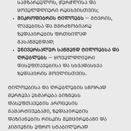
ᲡᲐᲛᲖᲐᲠᲔᲣᲚᲝᲡ, ᲭᲣᲠᲭᲚᲘᲡᲐ ᲓᲐ
ᲧᲝᲕᲔᲚᲓᲦᲘᲣᲠᲘ ᲠᲔᲪᲮᲕᲘᲡᲗᲕᲘᲡ;
ᲛᲘᲙᲠᲝᲤᲘᲑᲠᲘᲡ ᲢᲘᲚᲝᲔᲑᲡ
— ᲛᲢᲕᲠᲘᲡ,
ᲚᲐᲥᲔᲑᲘᲡᲐ ᲓᲐ ᲛᲒᲠᲫᲜᲝᲑᲘᲐᲠᲔ
ᲖᲔᲓᲐᲞᲘᲠᲔᲑᲘᲡ ᲤᲠᲗᲮᲘᲚᲐᲓ
ᲒᲐᲡᲐᲬᲛᲔᲜᲓᲐᲓ;
ᲣᲜᲘᲕᲔᲠᲡᲐᲚᲣᲠ ᲡᲐᲬᲛᲔᲜᲓ ᲢᲘᲚᲝᲔᲑᲡᲐ ᲓᲐ
ᲦᲠᲣᲑᲚᲔᲑᲡ
— ᲧᲝᲕᲔᲚᲓᲦᲘᲣᲠᲘ
ᲓᲐᲡᲣᲤᲗᲐᲕᲔᲑᲘᲡᲐ ᲓᲐ ᲡᲮᲕᲐᲓᲐᲡᲮᲕᲐ
ᲖᲔᲓᲐᲞᲘᲠᲘᲡ ᲛᲝᲕᲚᲘᲡᲗᲕᲘᲡ.
ᲢᲘᲚᲝᲔᲑᲘᲡᲐ ᲓᲐ ᲦᲠᲣᲑᲚᲔᲑᲘᲡ ᲡᲬᲝᲠᲐᲓ
ᲨᲔᲠᲩᲔᲕᲐ ᲔᲮᲛᲐᲠᲔᲑᲐ ᲑᲘᲖᲜᲔᲡᲡ
ᲓᲐᲡᲣᲤᲗᲐᲕᲔᲑᲘᲡ ᲞᲠᲝᲪᲔᲡᲘᲡ
ᲒᲐᲛᲐᲠᲢᲘᲕᲔᲑᲐᲨᲘ, ᲖᲔᲓᲐᲞᲘᲠᲔᲑᲘᲡ
ᲓᲐᲖᲘᲐᲜᲔᲑᲘᲡ ᲠᲘᲡᲙᲘᲡ ᲨᲔᲛᲪᲘᲠᲔᲑᲐᲨᲘ ᲓᲐ
ᲰᲘᲒᲘᲔᲜᲘᲡ ᲣᲤᲠᲝ ᲡᲢᲐᲑᲘᲚᲣᲠᲐᲓ