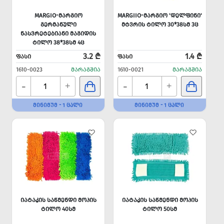
MARGIO-ᲛᲐᲠᲒᲘᲝ
MARGIIO-ᲛᲐᲠᲒᲘᲝ 'ᲓᲔᲚᲤᲘᲜᲘ'
ᲒᲔᲠᲛᲐᲜᲣᲚᲘ
ᲛᲢᲕᲠᲘᲡ ᲢᲘᲚᲝ 30*38ᲡᲛ 3Ც
ᲜᲐᲡᲕᲠᲔᲢᲔᲑᲘᲐᲜᲘ ᲛᲐᲒᲘᲓᲘᲡ
ᲢᲘᲚᲝ 38*38ᲡᲛ 4Ც
3.2 ₾
1.4 ₾
ᲤᲐᲡᲘ
ᲤᲐᲡᲘ
1610-0023
ᲛᲐᲠᲐᲒᲨᲘᲐ
1610-0021
ᲛᲐᲠᲐᲒᲨᲘᲐ
-
-
+
+
ᲛᲘᲜᲘᲛᲣᲛ - 1 ᲪᲐᲚᲘ
ᲛᲘᲜᲘᲛᲣᲛ - 1 ᲪᲐᲚᲘ
ᲘᲐᲢᲐᲙᲘᲡ ᲡᲐᲬᲛᲔᲜᲓᲘ ᲛᲝᲞᲘᲡ
ᲘᲐᲢᲐᲙᲘᲡ ᲡᲐᲬᲛᲔᲜᲓᲘ ᲛᲝᲞᲘᲡ
ᲢᲘᲚᲝ 40ᲡᲛ
ᲢᲘᲚᲝ 50ᲡᲛ