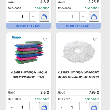
4.8 ₾
4.25 ₾
ᲤᲐᲡᲘ
ᲤᲐᲡᲘ
1610-0036
ᲛᲐᲠᲐᲒᲨᲘᲐ
1610-0060
ᲛᲐᲠᲐᲒᲨᲘᲐ
-
-
+
+
ᲛᲘᲜᲘᲛᲣᲛ - 1 ᲪᲐᲚᲘ
ᲛᲘᲜᲘᲛᲣᲛ - 1 ᲪᲐᲚᲘ
KLEANER-ᲥᲚᲘᲜᲔᲠ ᲡᲐᲮᲔᲮᲘ
KLEANER-ᲥᲚᲘᲜᲔᲠ ᲢᲝᲠᲜᲐᲓᲝ
ᲡᲘᲜᲐ-ᲦᲠᲣᲑᲔᲚᲘ 1*12Ც
ᲛᲝᲞᲘᲡ ᲡᲐᲗᲐᲓᲐᲠᲘᲒᲝ ᲢᲘᲚᲝ
3.6 ₾
7.95 ₾
ᲤᲐᲡᲘ
ᲤᲐᲡᲘ
1610-0090
ᲛᲐᲠᲐᲒᲨᲘᲐ
1610-2242
ᲛᲐᲠᲐᲒᲨᲘᲐ
-
-
+
+