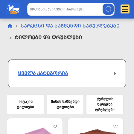
ᲡᲐᲠᲔᲪᲮᲘ ᲓᲐ ᲡᲐᲬᲛᲔᲜᲓᲘ ᲡᲐᲨᲣᲐᲚᲔᲑᲔᲑᲘ
Ტილოები Და Ღრუბლები
ᲧᲕᲔᲚᲐ ᲙᲐᲢᲔᲒᲝᲠᲘᲐ
ჭურჭლის
იატაკის
მინის საწმენდი
სარეცხი
ტილოები
ტილოები
ღრუბლები