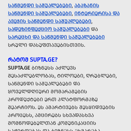
ᲡᲐᲬᲛᲔᲜᲓᲘ ᲡᲐᲨᲣᲐᲚᲔᲑᲔᲑᲘ
,
ᲐᲑᲐᲖᲐᲜᲘᲡ
ᲡᲐᲬᲛᲔᲜᲓᲘ ᲡᲐᲨᲣᲐᲚᲔᲑᲔᲑᲘ
,
ᲘᲜᲢᲔᲠᲘᲔᲠᲘᲡᲐ ᲓᲐ
ᲐᲕᲔᲯᲘᲡ ᲡᲐᲬᲛᲔᲜᲓᲘ ᲡᲐᲨᲣᲐᲚᲔᲑᲔᲑᲘ
,
ᲡᲐᲓᲔᲖᲘᲜᲤᲔᲥᲪᲘᲝ ᲡᲐᲨᲣᲐᲚᲔᲑᲔᲑᲘ
ᲓᲐ
ᲡᲐᲠᲔᲪᲮᲘ ᲓᲐ ᲡᲐᲬᲛᲔᲜᲓᲘ ᲡᲐᲨᲣᲐᲚᲔᲑᲔᲑᲘ
ᲡᲠᲣᲚᲘ ᲓᲐᲡᲣᲤᲗᲐᲕᲔᲑᲘᲡᲗᲕᲘᲡ.
ᲠᲐᲢᲝᲛ SUPTA.GE?
SUPTA.GE
ᲑᲘᲖᲜᲔᲡᲡ ᲐᲫᲚᲔᲕᲡ
ᲨᲔᲡᲐᲫᲚᲔᲑᲚᲝᲑᲐᲡ, ᲢᲘᲚᲝᲔᲑᲘ, ᲦᲠᲣᲑᲚᲔᲑᲘ,
ᲡᲐᲬᲛᲔᲜᲓᲘ ᲡᲐᲨᲣᲐᲚᲔᲑᲔᲑᲘ ᲓᲐ
ᲧᲝᲕᲔᲚᲓᲦᲘᲣᲠᲘ ᲛᲝᲛᲐᲠᲐᲒᲔᲑᲘᲡ
ᲞᲠᲝᲓᲣᲥᲢᲔᲑᲘ ᲔᲠᲗ ᲞᲚᲐᲢᲤᲝᲠᲛᲐᲖᲔ
ᲨᲔᲐᲠᲩᲘᲝᲡ. ᲔᲡ ᲐᲛᲐᲠᲢᲘᲕᲔᲑᲡ ᲨᲔᲡᲧᲘᲓᲕᲔᲑᲘᲡ
ᲞᲠᲝᲪᲔᲡᲡ, ᲐᲛᲪᲘᲠᲔᲑᲡ ᲡᲮᲕᲐᲓᲐᲡᲮᲕᲐ
ᲛᲝᲛᲬᲝᲓᲔᲑᲔᲚᲗᲐᲜ ᲙᲝᲛᲣᲜᲘᲙᲐᲪᲘᲘᲡ