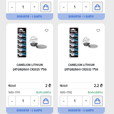
-
-
+
+
ᲛᲘᲜᲘᲛᲣᲛ - 1 ᲪᲐᲚᲘ
ᲛᲘᲜᲘᲛᲣᲛ - 1 ᲪᲐᲚᲘ
CAMELION LITHIUM
CAMELION LITHIUM
ᲔᲚᲔᲛᲔᲜᲢᲘ CR2025 1*5Ც
ᲔᲚᲔᲛᲔᲜᲢᲘ CR2032 1*5Ც
2 ₾
2.2 ₾
ᲤᲐᲡᲘ
ᲤᲐᲡᲘ
1610-1791
ᲛᲐᲠᲐᲒᲨᲘᲐ
1610-1792
ᲛᲐᲠᲐᲒᲨᲘᲐ
-
-
+
+
ᲛᲘᲜᲘᲛᲣᲛ - 5 ᲪᲐᲚᲘ
ᲛᲘᲜᲘᲛᲣᲛ - 5 ᲪᲐᲚᲘ