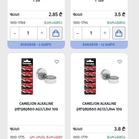
1*2Ც
1*12Ც
2.85 ₾
3.5 ₾
ᲤᲐᲡᲘ
ᲤᲐᲡᲘ
1610-1788
ᲛᲐᲠᲐᲒᲨᲘᲐ
1610-1794
ᲛᲐᲠᲐᲒᲨᲘᲐ
-
-
+
+
ᲛᲘᲜᲘᲛᲣᲛ - 2 ᲪᲐᲚᲘ
ᲛᲘᲜᲘᲛᲣᲛ - 12 ᲪᲐᲚᲘ
CAMELION ALKALINE
CAMELION ALKALINE
ᲔᲚᲔᲛᲔᲜᲢᲘ AG3/LR41 10Ც
ᲔᲚᲔᲛᲔᲜᲢᲘ AG13/LR44 10Ც
3.8 ₾
ᲤᲐᲡᲘ
ᲤᲐᲡᲘ
1610-1775
ᲐᲠ ᲐᲠᲘᲡ ᲛᲐᲠᲐᲒᲨᲘ
1610-1779
ᲛᲐᲠᲐᲒᲨᲘᲐ