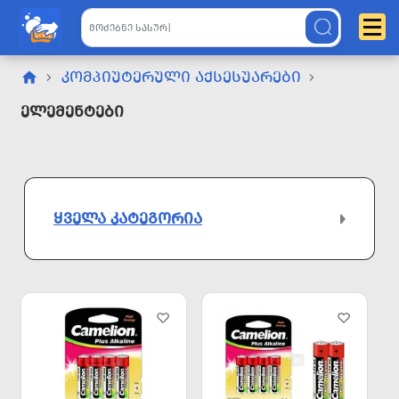
ᲙᲝᲛᲞᲘᲣᲢᲔᲠᲣᲚᲘ ᲐᲥᲡᲔᲡᲣᲐᲠᲔᲑᲘ
Ელემენტები
ᲧᲕᲔᲚᲐ ᲙᲐᲢᲔᲒᲝᲠᲘᲐ