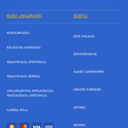
ᲩᲔᲛᲘ ᲐᲜᲒᲐᲠᲘᲨᲘ
ᲛᲔᲜᲘᲣ
ᲠᲔᲒᲘᲡᲢᲠᲐᲪᲘᲐ
ᲩᲕᲔᲜ ᲨᲔᲡᲐᲮᲔᲑ
ᲬᲔᲡᲔᲑᲘ ᲓᲐ ᲞᲘᲠᲝᲑᲔᲑᲘ
ᲒᲕᲔᲙᲘᲗᲮᲔᲑᲘᲐᲜ
ᲓᲐᲑᲠᲣᲜᲔᲑᲘᲡ ᲞᲝᲚᲘᲢᲘᲙᲐ
ᲒᲐᲮᲓᲘ ᲞᲐᲠᲢᲜᲘᲝᲠᲘ
ᲓᲐᲑᲠᲣᲜᲔᲑᲘᲡ ᲤᲝᲠᲛᲐ
ᲡᲬᲠᲐᲤᲘ ᲒᲐᲓᲐᲮᲓᲐ
ᲞᲔᲠᲡᲝᲜᲐᲚᲣᲠᲘ ᲛᲝᲜᲐᲪᲔᲛᲔᲑᲘᲡ
ᲓᲐᲛᲣᲨᲐᲕᲔᲑᲘᲡ ᲞᲝᲚᲘᲢᲘᲙᲐ
ᲑᲚᲝᲒᲘ
ᲡᲐᲘᲢᲘᲡ ᲠᲣᲙᲐ
ᲕᲚᲝᲒᲘ