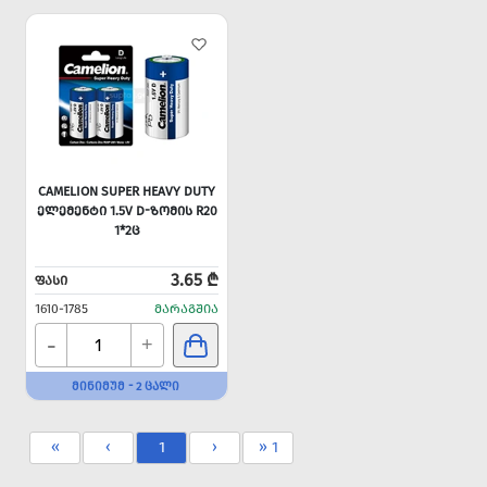
CAMELION SUPER HEAVY DUTY
ᲔᲚᲔᲛᲔᲜᲢᲘ 1.5V D-ᲖᲝᲛᲘᲡ R20
1*2Ც
3.65 ₾
ᲤᲐᲡᲘ
1610-1785
ᲛᲐᲠᲐᲒᲨᲘᲐ
-
+
ᲛᲘᲜᲘᲛᲣᲛ - 2 ᲪᲐᲚᲘ
«
‹
1
›
» 1