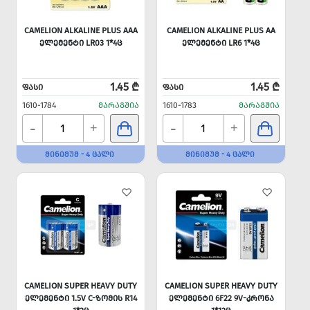
CAMELION ALKALINE PLUS AAA
CAMELION ALKALINE PLUS AA
ᲔᲚᲔᲛᲔᲜᲢᲘ LR03 1*4Ც
ᲔᲚᲔᲛᲔᲜᲢᲘ LR6 1*4Ც
1.45 ₾
1.45 ₾
ᲤᲐᲡᲘ
ᲤᲐᲡᲘ
1610-1784
ᲛᲐᲠᲐᲒᲨᲘᲐ
1610-1783
ᲛᲐᲠᲐᲒᲨᲘᲐ
-
-
+
+
ᲛᲘᲜᲘᲛᲣᲛ - 4 ᲪᲐᲚᲘ
ᲛᲘᲜᲘᲛᲣᲛ - 4 ᲪᲐᲚᲘ
CAMELION SUPER HEAVY DUTY
CAMELION SUPER HEAVY DUTY
ᲔᲚᲔᲛᲔᲜᲢᲘ 1.5V C-ᲖᲝᲛᲘᲡ R14
ᲔᲚᲔᲛᲔᲜᲢᲘ 6F22 9V-ᲙᲠᲝᲜᲐ