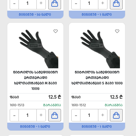
-
-
+
+
ᲛᲘᲜᲘᲛᲣᲛ - 50 ᲪᲐᲚᲘ
ᲛᲘᲜᲘᲛᲣᲛ - 1 ᲪᲐᲚᲘ
ᲜᲘᲢᲠᲘᲚᲘᲡ ᲡᲐᲛᲔᲓᲘᲪᲘᲜᲝ
ᲜᲘᲢᲠᲘᲚᲘᲡ ᲡᲐᲛᲔᲓᲘᲪᲘᲜᲝ
ᲔᲠᲗᲯᲔᲠᲐᲓᲘ
ᲔᲠᲗᲯᲔᲠᲐᲓᲘ
ᲮᲔᲚᲗᲐᲗᲛᲐᲜᲔᲑᲘ M ᲨᲐᲕᲘ
ᲮᲔᲚᲗᲐᲗᲛᲐᲜᲔᲑᲘ S ᲨᲐᲕᲘ 100Ც
100Ც
12.5 ₾
12.5 ₾
ᲤᲐᲡᲘ
ᲤᲐᲡᲘ
1610-1513
ᲛᲐᲠᲐᲒᲨᲘᲐ
1610-1512
ᲛᲐᲠᲐᲒᲨᲘᲐ
-
-
+
+
ᲛᲘᲜᲘᲛᲣᲛ - 1 ᲪᲐᲚᲘ
ᲛᲘᲜᲘᲛᲣᲛ - 1 ᲪᲐᲚᲘ