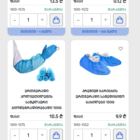
13.5 ₾
0.12 ₾
ᲤᲐᲡᲘ
ᲤᲐᲡᲘ
1610-1515
ᲛᲐᲠᲐᲒᲨᲘᲐ
1610-1572
ᲛᲐᲠᲐᲒᲨᲘᲐ
-
-
+
+
ᲛᲘᲜᲘᲛᲣᲛ - 1 ᲪᲐᲚᲘ
ᲛᲘᲜᲘᲛᲣᲛ - 100 ᲪᲐᲚᲘ
ᲔᲠᲗᲯᲔᲠᲐᲓᲘ
ᲞᲠᲔᲛᲘᲣᲛ ᲮᲐᲠᲘᲡᲮᲘᲡ
ᲞᲝᲚᲘᲔᲗᲘᲚᲔᲜᲘᲡ
ᲔᲠᲗᲯᲔᲠᲐᲓᲘ ᲡᲐᲛᲔᲓᲘᲪᲘᲜᲝ
ᲡᲐᲛᲙᲚᲐᲣᲠᲘ
ᲑᲐᲮᲘᲚᲔᲑᲘ 100Ც
ᲑᲘᲝᲓᲔᲒᲠᲐᲓᲘᲠᲔᲑᲐᲓᲘ 100Ც
10.5 ₾
9.9 ₾
ᲤᲐᲡᲘ
ᲤᲐᲡᲘ
1610-1575
ᲛᲐᲠᲐᲒᲨᲘᲐ
1610-1552
ᲛᲐᲠᲐᲒᲨᲘᲐ
-
-
+
+