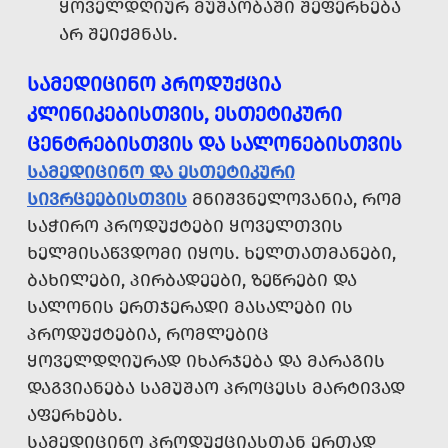
ᲧᲝᲕᲔᲚᲓᲦᲘᲣᲠ ᲛᲣᲨᲐᲝᲑᲐᲨᲘ ᲨᲔᲤᲔᲠᲮᲔᲑᲐ
ᲐᲠ ᲨᲔᲘᲥᲛᲜᲐᲡ.
ᲡᲐᲛᲔᲓᲘᲪᲘᲜᲝ ᲞᲠᲝᲓᲣᲥᲪᲘᲐ
ᲙᲚᲘᲜᲘᲙᲔᲑᲘᲡᲗᲕᲘᲡ, ᲔᲡᲗᲔᲢᲘᲙᲣᲠᲘ
ᲪᲔᲜᲢᲠᲔᲑᲘᲡᲗᲕᲘᲡ ᲓᲐ ᲡᲐᲚᲝᲜᲔᲑᲘᲡᲗᲕᲘᲡ
ᲡᲐᲛᲔᲓᲘᲪᲘᲜᲝ ᲓᲐ ᲔᲡᲗᲔᲢᲘᲙᲣᲠᲘ
ᲡᲘᲕᲠᲪᲔᲔᲑᲘᲡᲗᲕᲘᲡ
ᲛᲜᲘᲨᲕᲜᲔᲚᲝᲕᲐᲜᲘᲐ, ᲠᲝᲛ
ᲡᲐᲭᲘᲠᲝ ᲞᲠᲝᲓᲣᲥᲢᲔᲑᲘ ᲧᲝᲕᲔᲚᲗᲕᲘᲡ
ᲮᲔᲚᲛᲘᲡᲐᲬᲕᲓᲝᲛᲘ ᲘᲧᲝᲡ. ᲮᲔᲚᲗᲐᲗᲛᲐᲜᲔᲑᲘ,
ᲑᲐᲮᲘᲚᲔᲑᲘ, ᲞᲘᲠᲑᲐᲓᲔᲔᲑᲘ, ᲖᲔᲬᲠᲔᲑᲘ ᲓᲐ
ᲡᲐᲚᲝᲜᲘᲡ ᲔᲠᲗᲯᲔᲠᲐᲓᲘ ᲛᲐᲡᲐᲚᲔᲑᲘ ᲘᲡ
ᲞᲠᲝᲓᲣᲥᲢᲔᲑᲘᲐ, ᲠᲝᲛᲚᲔᲑᲘᲪ
ᲧᲝᲕᲔᲚᲓᲦᲘᲣᲠᲐᲓ ᲘᲮᲐᲠᲯᲔᲑᲐ ᲓᲐ ᲛᲐᲠᲐᲒᲘᲡ
ᲓᲐᲒᲕᲘᲐᲜᲔᲑᲐ ᲡᲐᲛᲣᲨᲐᲝ ᲞᲠᲝᲪᲔᲡᲡ ᲛᲐᲠᲢᲘᲕᲐᲓ
ᲐᲤᲔᲠᲮᲔᲑᲡ.
ᲡᲐᲛᲔᲓᲘᲪᲘᲜᲝ ᲞᲠᲝᲓᲣᲥᲪᲘᲐᲡᲗᲐᲜ ᲔᲠᲗᲐᲓ