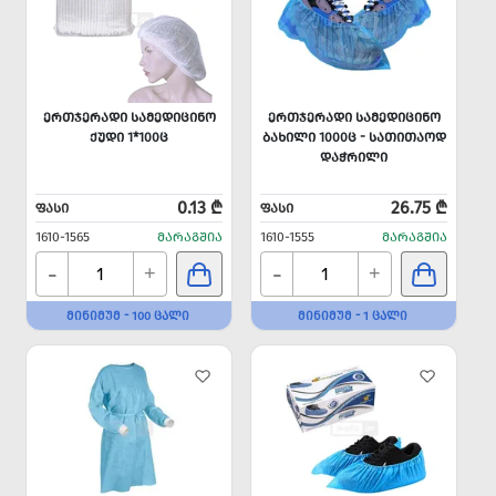
ᲔᲠᲗᲯᲔᲠᲐᲓᲘ ᲡᲐᲛᲔᲓᲘᲪᲘᲜᲝ
ᲔᲠᲗᲯᲔᲠᲐᲓᲘ ᲡᲐᲛᲔᲓᲘᲪᲘᲜᲝ
ᲥᲣᲓᲘ 1*100Ც
ᲑᲐᲮᲘᲚᲘ 1000Ც - ᲡᲐᲗᲘᲗᲐᲝᲓ
ᲓᲐᲭᲠᲘᲚᲘ
0.13 ₾
26.75 ₾
ᲤᲐᲡᲘ
ᲤᲐᲡᲘ
1610-1565
ᲛᲐᲠᲐᲒᲨᲘᲐ
1610-1555
ᲛᲐᲠᲐᲒᲨᲘᲐ
-
-
+
+
ᲛᲘᲜᲘᲛᲣᲛ - 100 ᲪᲐᲚᲘ
ᲛᲘᲜᲘᲛᲣᲛ - 1 ᲪᲐᲚᲘ