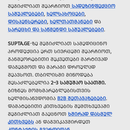
ᲨᲔᲒᲘᲫᲚᲘᲐᲗ ᲨᲔᲐᲠᲩᲘᲝᲗ
ᲡᲐᲓᲔᲖᲘᲜᲤᲔᲥᲪᲘᲝ
ᲡᲐᲨᲣᲐᲚᲔᲑᲔᲑᲘ
,
ᲮᲔᲚᲡᲐᲮᲝᲪᲔᲑᲘ
,
ᲓᲘᲡᲞᲔᲜᲡᲔᲠᲔᲑᲘ
,
ᲮᲔᲚᲗᲐᲗᲛᲐᲜᲔᲑᲘ
ᲓᲐ
ᲡᲐᲠᲔᲪᲮᲘ ᲓᲐ ᲡᲐᲬᲛᲔᲜᲓᲘ ᲡᲐᲨᲣᲐᲚᲔᲑᲔᲑᲘ
.
SUPTA.GE
-ᲖᲔ ᲨᲔᲒᲘᲫᲚᲘᲐᲗ ᲡᲐᲛᲔᲓᲘᲪᲘᲜᲝ
ᲞᲠᲝᲓᲣᲥᲪᲘᲐ ᲔᲠᲗ ᲡᲘᲕᲠᲪᲔᲨᲘ ᲨᲔᲐᲠᲩᲘᲝᲗ,
ᲒᲐᲜᲛᲔᲝᲠᲔᲑᲘᲗᲘ ᲨᲔᲙᲕᲔᲗᲔᲑᲘ ᲛᲐᲠᲢᲘᲕᲐᲓ
ᲓᲐᲒᲔᲒᲛᲝᲗ ᲓᲐ ᲛᲐᲠᲐᲒᲘ ᲓᲠᲝᲣᲚᲐᲓ
ᲨᲔᲐᲕᲡᲝᲗ. ᲗᲑᲘᲚᲘᲡᲨᲘ ᲛᲘᲬᲝᲓᲔᲑᲐ
ᲨᲔᲡᲐᲫᲚᲔᲑᲔᲚᲘᲐ
2–3 ᲡᲐᲛᲣᲨᲐᲝ ᲡᲐᲐᲗᲨᲘ.
ᲑᲘᲖᲜᲔᲡ ᲛᲝᲛᲮᲛᲐᲠᲔᲑᲚᲔᲑᲘᲡᲗᲕᲘᲡ
ᲮᲔᲚᲛᲘᲡᲐᲬᲕᲓᲝᲛᲘᲐ
B2B ᲨᲔᲗᲐᲕᲐᲖᲔᲑᲔᲑᲘ
.
ᲓᲐᲛᲐᲢᲔᲑᲘᲗᲘ ᲙᲘᲗᲮᲕᲔᲑᲘᲡ ᲨᲔᲛᲗᲮᲕᲔᲕᲐᲨᲘ
ᲨᲔᲒᲘᲫᲚᲘᲐᲗ ᲒᲐᲔᲪᲜᲝᲗ
ᲮᲨᲘᲠᲐᲓ ᲓᲐᲡᲛᲣᲚ
ᲙᲘᲗᲮᲕᲔᲑᲡ
ᲐᲜ ᲓᲐᲒᲕᲘᲙᲐᲕᲨᲘᲠᲓᲔᲗ
ᲙᲝᲜᲢᲐᲥᲢᲘᲡ ᲒᲕᲔᲠᲓᲘᲓᲐᲜ
.