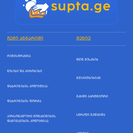
ᲩᲔᲛᲘ ᲐᲜᲒᲐᲠᲘᲨᲘ
ᲛᲔᲜᲘᲣ
ᲠᲔᲒᲘᲡᲢᲠᲐᲪᲘᲐ
ᲩᲕᲔᲜ ᲨᲔᲡᲐᲮᲔᲑ
ᲬᲔᲡᲔᲑᲘ ᲓᲐ ᲞᲘᲠᲝᲑᲔᲑᲘ
ᲒᲕᲔᲙᲘᲗᲮᲔᲑᲘᲐᲜ
ᲓᲐᲑᲠᲣᲜᲔᲑᲘᲡ ᲞᲝᲚᲘᲢᲘᲙᲐ
ᲒᲐᲮᲓᲘ ᲞᲐᲠᲢᲜᲘᲝᲠᲘ
ᲓᲐᲑᲠᲣᲜᲔᲑᲘᲡ ᲤᲝᲠᲛᲐ
ᲡᲬᲠᲐᲤᲘ ᲒᲐᲓᲐᲮᲓᲐ
ᲞᲔᲠᲡᲝᲜᲐᲚᲣᲠᲘ ᲛᲝᲜᲐᲪᲔᲛᲔᲑᲘᲡ
ᲓᲐᲛᲣᲨᲐᲕᲔᲑᲘᲡ ᲞᲝᲚᲘᲢᲘᲙᲐ