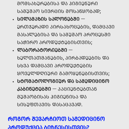
ᲛᲝᲛᲡᲐᲮᲣᲠᲔᲑᲘᲡᲐ ᲓᲐ ᲰᲘᲒᲘᲔᲜᲣᲠᲘ
ᲡᲐᲛᲣᲨᲐᲝ ᲡᲘᲕᲠᲪᲘᲡ ᲛᲝᲡᲐᲬᲧᲝᲑᲐᲓ;
ᲡᲘᲚᲐᲛᲐᲖᲘᲡ ᲡᲐᲚᲝᲜᲔᲑᲨᲘ
—
ᲔᲠᲗᲯᲔᲠᲐᲓᲘ ᲞᲘᲠᲡᲐᲮᲝᲪᲔᲑᲘᲡ, ᲓᲐᲛᲪᲐᲕᲘ
ᲛᲐᲡᲐᲚᲔᲑᲘᲡᲐ ᲓᲐ ᲡᲐᲛᲣᲨᲐᲝ ᲞᲠᲝᲪᲔᲡᲨᲘ
ᲡᲐᲭᲘᲠᲝ ᲞᲠᲝᲓᲣᲥᲢᲔᲑᲘᲡᲗᲕᲘᲡ;
ᲚᲐᲑᲝᲠᲐᲢᲝᲠᲘᲔᲑᲨᲘ
—
ᲮᲔᲚᲗᲐᲗᲛᲐᲜᲔᲑᲘᲡ, ᲞᲘᲠᲑᲐᲓᲔᲔᲑᲘᲡ ᲓᲐ
ᲡᲮᲕᲐ ᲓᲐᲛᲪᲐᲕᲘ ᲞᲠᲝᲓᲣᲥᲢᲔᲑᲘᲡ
ᲧᲝᲕᲔᲚᲓᲦᲘᲣᲠᲘ ᲒᲐᲛᲝᲧᲔᲜᲔᲑᲘᲡᲗᲕᲘᲡ;
ᲡᲢᲝᲛᲐᲢᲝᲚᲝᲒᲘᲣᲠ ᲓᲐ ᲡᲐᲛᲔᲓᲘᲪᲘᲜᲝ
ᲙᲐᲑᲘᲜᲔᲢᲔᲑᲨᲘ
— ᲞᲐᲪᲘᲔᲜᲢᲔᲑᲗᲐᲜ
ᲛᲣᲨᲐᲝᲑᲘᲡᲐᲡ ᲰᲘᲒᲘᲔᲜᲘᲡᲐ ᲓᲐ
ᲡᲘᲡᲣᲤᲗᲐᲕᲘᲡ ᲓᲐᲡᲐᲪᲐᲕᲐᲓ.
ᲠᲝᲒᲝᲠ ᲨᲔᲕᲐᲠᲩᲘᲝᲗ ᲡᲐᲛᲔᲓᲘᲪᲘᲜᲝ
ᲞᲠᲝᲓᲣᲥᲪᲘᲐ ᲑᲘᲖᲜᲔᲡᲘᲡᲗᲕᲘᲡ?