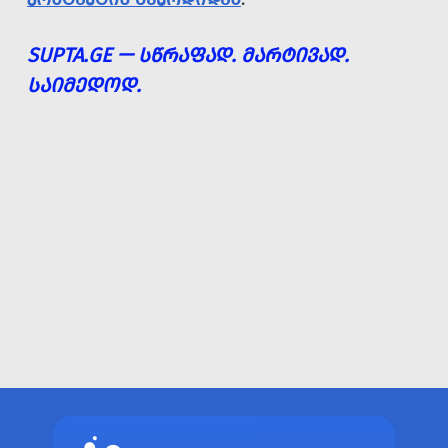
SUPTA.GE — ᲡᲬᲠᲐᲤᲐᲓ. ᲛᲐᲠᲢᲘᲕᲐᲓ.
ᲡᲐᲘᲛᲔᲓᲝᲓ.