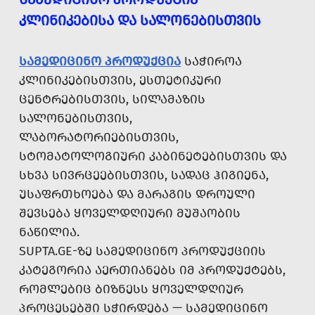
ᲙᲚᲘᲜᲘᲙᲔᲑᲘᲡᲐ ᲓᲐ ᲡᲐᲚᲝᲜᲔᲑᲘᲡᲗᲕᲘᲡ
ᲡᲐᲛᲔᲓᲘᲪᲘᲜᲝ ᲞᲠᲝᲓᲣᲥᲪᲘᲐ
ᲡᲐᲭᲘᲠᲝᲐ
ᲙᲚᲘᲜᲘᲙᲔᲑᲘᲡᲗᲕᲘᲡ, ᲔᲡᲗᲔᲢᲘᲙᲣᲠᲘ
ᲪᲔᲜᲢᲠᲔᲑᲘᲡᲗᲕᲘᲡ, ᲡᲘᲚᲐᲛᲐᲖᲘᲡ
ᲡᲐᲚᲝᲜᲔᲑᲘᲡᲗᲕᲘᲡ,
ᲚᲐᲑᲝᲠᲐᲢᲝᲠᲘᲔᲑᲘᲡᲗᲕᲘᲡ,
ᲡᲢᲝᲛᲐᲢᲝᲚᲝᲒᲘᲣᲠᲘ ᲙᲐᲑᲘᲜᲔᲢᲔᲑᲘᲡᲗᲕᲘᲡ ᲓᲐ
ᲡᲮᲕᲐ ᲡᲘᲕᲠᲪᲔᲔᲑᲘᲡᲗᲕᲘᲡ, ᲡᲐᲓᲐᲪ ᲰᲘᲒᲘᲔᲜᲐ,
ᲣᲡᲐᲤᲠᲗᲮᲝᲔᲑᲐ ᲓᲐ ᲛᲐᲠᲐᲒᲘᲡ ᲓᲠᲝᲣᲚᲘ
ᲨᲔᲕᲡᲔᲑᲐ ᲧᲝᲕᲔᲚᲓᲦᲘᲣᲠᲘ ᲛᲣᲨᲐᲝᲑᲘᲡ
ᲜᲐᲬᲘᲚᲘᲐ.
SUPTA.GE-ᲖᲔ ᲡᲐᲛᲔᲓᲘᲪᲘᲜᲝ ᲞᲠᲝᲓᲣᲥᲪᲘᲘᲡ
ᲙᲐᲢᲔᲒᲝᲠᲘᲐ ᲐᲔᲠᲗᲘᲐᲜᲔᲑᲡ ᲘᲛ ᲞᲠᲝᲓᲣᲥᲢᲔᲑᲡ,
ᲠᲝᲛᲚᲔᲑᲘᲪ ᲑᲘᲖᲜᲔᲡᲡ ᲧᲝᲕᲔᲚᲓᲦᲘᲣᲠ
ᲞᲠᲝᲪᲔᲡᲔᲑᲨᲘ ᲡᲭᲘᲠᲓᲔᲑᲐ — ᲡᲐᲛᲔᲓᲘᲪᲘᲜᲝ