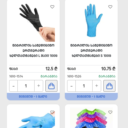
ᲜᲘᲢᲠᲘᲚᲘᲡ ᲡᲐᲛᲔᲓᲘᲪᲘᲜᲝ
ᲜᲘᲢᲠᲘᲚᲘᲡ ᲡᲐᲛᲔᲓᲘᲪᲘᲜᲝ
ᲔᲠᲗᲯᲔᲠᲐᲓᲘ
ᲔᲠᲗᲯᲔᲠᲐᲓᲘ
ᲮᲔᲚᲗᲐᲗᲛᲐᲜᲔᲑᲘ L ᲨᲐᲕᲘ 100Ც
ᲮᲔᲚᲗᲐᲗᲛᲐᲜᲔᲑᲘ S 100Ც
12.5 ₾
10.75 ₾
ᲤᲐᲡᲘ
ᲤᲐᲡᲘ
1610-1514
ᲛᲐᲠᲐᲒᲨᲘᲐ
1610-1526
ᲛᲐᲠᲐᲒᲨᲘᲐ
-
-
+
+
ᲛᲘᲜᲘᲛᲣᲛ - 1 ᲪᲐᲚᲘ
ᲛᲘᲜᲘᲛᲣᲛ - 1 ᲪᲐᲚᲘ