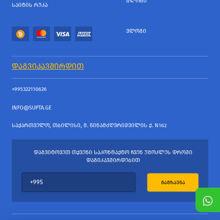
ᲑᲚᲝᲒᲘ
ᲡᲐᲘᲢᲘᲡ ᲠᲣᲙᲐ
ᲕᲚᲝᲒᲘ
ᲓᲐᲒᲕᲘᲙᲐᲕᲨᲘᲠᲓᲘᲗ
+995322110626
INFO@SUPTA.GE
ᲡᲐᲥᲐᲠᲗᲕᲔᲚᲝ, ᲗᲑᲘᲚᲘᲡᲘ, Მ. ᲬᲘᲜᲐᲛᲫᲦᲕᲠᲘᲨᲕᲘᲚᲘᲡ Ქ. N162
ᲓᲐᲒᲕᲘᲢᲝᲕᲔᲗ ᲗᲥᲕᲔᲜᲘ ᲡᲐᲙᲝᲜᲢᲐᲥᲢᲝ ᲩᲕᲔᲜ ᲣᲛᲝᲙᲚᲔᲡ ᲓᲠᲝᲨᲘ
ᲓᲐᲒᲘᲙᲐᲕᲨᲘᲠᲓᲔᲑᲘᲗ
ᲒᲐᲒᲖᲐᲕᲜᲐ