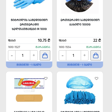
ᲜᲘᲢᲠᲘᲚᲘᲡ ᲡᲐᲛᲔᲓᲘᲪᲘᲜᲝ
ᲔᲠᲗᲯᲔᲠᲐᲓᲘ ᲡᲐᲛᲔᲓᲘᲪᲘᲜᲝ
ᲔᲠᲗᲯᲔᲠᲐᲓᲘ
ᲑᲐᲮᲘᲚᲘ 1000Ც
ᲮᲔᲚᲗᲐᲗᲛᲐᲜᲔᲑᲘ M 100Ც
10.75 ₾
22 ₾
ᲤᲐᲡᲘ
ᲤᲐᲡᲘ
1610-1527
ᲛᲐᲠᲐᲒᲨᲘᲐ
1610-1554
ᲛᲐᲠᲐᲒᲨᲘᲐ
-
-
+
+
ᲛᲘᲜᲘᲛᲣᲛ - 1 ᲪᲐᲚᲘ
ᲛᲘᲜᲘᲛᲣᲛ - 1 ᲪᲐᲚᲘ