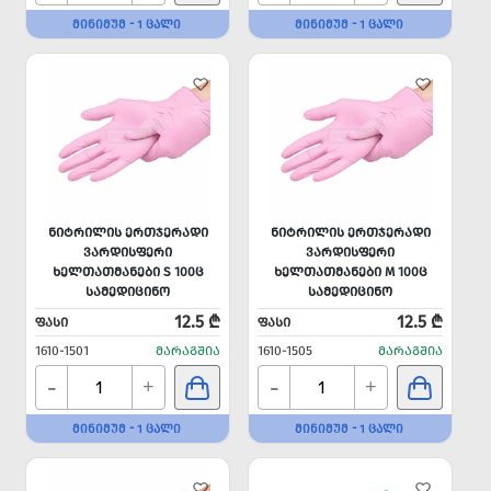
ᲛᲘᲜᲘᲛᲣᲛ - 1 ᲪᲐᲚᲘ
ᲛᲘᲜᲘᲛᲣᲛ - 1 ᲪᲐᲚᲘ
ᲜᲘᲢᲠᲘᲚᲘᲡ ᲔᲠᲗᲯᲔᲠᲐᲓᲘ
ᲜᲘᲢᲠᲘᲚᲘᲡ ᲔᲠᲗᲯᲔᲠᲐᲓᲘ
ᲕᲐᲠᲓᲘᲡᲤᲔᲠᲘ
ᲕᲐᲠᲓᲘᲡᲤᲔᲠᲘ
ᲮᲔᲚᲗᲐᲗᲛᲐᲜᲔᲑᲘ S 100Ც
ᲮᲔᲚᲗᲐᲗᲛᲐᲜᲔᲑᲘ M 100Ც
ᲡᲐᲛᲔᲓᲘᲪᲘᲜᲝ
ᲡᲐᲛᲔᲓᲘᲪᲘᲜᲝ
12.5 ₾
12.5 ₾
ᲤᲐᲡᲘ
ᲤᲐᲡᲘ
1610-1501
ᲛᲐᲠᲐᲒᲨᲘᲐ
1610-1505
ᲛᲐᲠᲐᲒᲨᲘᲐ
-
-
+
+
ᲛᲘᲜᲘᲛᲣᲛ - 1 ᲪᲐᲚᲘ
ᲛᲘᲜᲘᲛᲣᲛ - 1 ᲪᲐᲚᲘ