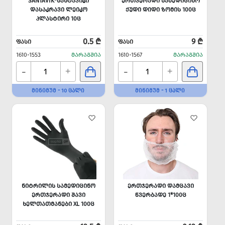
SANTAVIK-ᲡᲐᲜᲢᲐᲕᲘᲙᲘ
ᲔᲠᲗᲯᲔᲠᲐᲓᲘ ᲡᲐᲛᲔᲓᲘᲪᲘᲜᲝ
ᲓᲐᲡᲐᲙᲠᲐᲕᲘ ᲚᲔᲘᲙᲝ
ᲥᲣᲓᲘ ᲓᲘᲓᲘ ᲖᲝᲛᲘᲡ 100Ც
ᲞᲚᲐᲡᲢᲘᲠᲘ 10Ც
0.5 ₾
9 ₾
ᲤᲐᲡᲘ
ᲤᲐᲡᲘ
1610-1553
ᲛᲐᲠᲐᲒᲨᲘᲐ
1610-1567
ᲛᲐᲠᲐᲒᲨᲘᲐ
-
-
+
+
ᲛᲘᲜᲘᲛᲣᲛ - 10 ᲪᲐᲚᲘ
ᲛᲘᲜᲘᲛᲣᲛ - 1 ᲪᲐᲚᲘ
ᲜᲘᲢᲠᲘᲚᲘᲡ ᲡᲐᲛᲔᲓᲘᲪᲘᲜᲝ
ᲔᲠᲗᲯᲔᲠᲐᲓᲘ ᲓᲐᲛᲪᲐᲕᲘ
ᲔᲠᲗᲯᲔᲠᲐᲓᲘ ᲨᲐᲕᲘ
ᲬᲕᲔᲠᲑᲐᲓᲔ 1*100Ც
ᲮᲔᲚᲗᲐᲗᲛᲐᲜᲔᲑᲘ XL 100Ც