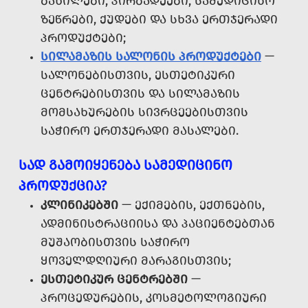
ᲑᲐᲮᲘᲚᲔᲑᲘ, ᲞᲘᲠᲑᲐᲓᲔᲔᲑᲘ, ᲡᲐᲛᲔᲓᲘᲪᲘᲜᲝ
ᲖᲔᲬᲠᲔᲑᲘ, ᲥᲣᲓᲔᲑᲘ ᲓᲐ ᲡᲮᲕᲐ ᲔᲠᲗᲯᲔᲠᲐᲓᲘ
ᲞᲠᲝᲓᲣᲥᲢᲔᲑᲘ;
ᲡᲘᲚᲐᲛᲐᲖᲘᲡ ᲡᲐᲚᲝᲜᲘᲡ ᲞᲠᲝᲓᲣᲥᲢᲔᲑᲘ
—
ᲡᲐᲚᲝᲜᲔᲑᲘᲡᲗᲕᲘᲡ, ᲔᲡᲗᲔᲢᲘᲙᲣᲠᲘ
ᲪᲔᲜᲢᲠᲔᲑᲘᲡᲗᲕᲘᲡ ᲓᲐ ᲡᲘᲚᲐᲛᲐᲖᲘᲡ
ᲛᲝᲛᲡᲐᲮᲣᲠᲔᲑᲘᲡ ᲡᲘᲕᲠᲪᲔᲔᲑᲘᲡᲗᲕᲘᲡ
ᲡᲐᲭᲘᲠᲝ ᲔᲠᲗᲯᲔᲠᲐᲓᲘ ᲛᲐᲡᲐᲚᲔᲑᲘ.
ᲡᲐᲓ ᲒᲐᲛᲝᲘᲧᲔᲜᲔᲑᲐ ᲡᲐᲛᲔᲓᲘᲪᲘᲜᲝ
ᲞᲠᲝᲓᲣᲥᲪᲘᲐ?
ᲙᲚᲘᲜᲘᲙᲔᲑᲨᲘ
— ᲔᲥᲘᲛᲔᲑᲘᲡ, ᲔᲥᲗᲜᲔᲑᲘᲡ,
ᲐᲓᲛᲘᲜᲘᲡᲢᲠᲐᲪᲘᲘᲡᲐ ᲓᲐ ᲞᲐᲪᲘᲔᲜᲢᲔᲑᲗᲐᲜ
ᲛᲣᲨᲐᲝᲑᲘᲡᲗᲕᲘᲡ ᲡᲐᲭᲘᲠᲝ
ᲧᲝᲕᲔᲚᲓᲦᲘᲣᲠᲘ ᲛᲐᲠᲐᲒᲘᲡᲗᲕᲘᲡ;
ᲔᲡᲗᲔᲢᲘᲙᲣᲠ ᲪᲔᲜᲢᲠᲔᲑᲨᲘ
—
ᲞᲠᲝᲪᲔᲓᲣᲠᲔᲑᲘᲡ, ᲙᲝᲡᲛᲔᲢᲝᲚᲝᲒᲘᲣᲠᲘ