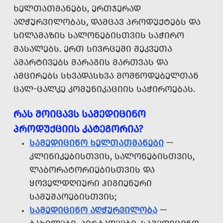
ᲮᲔᲚᲗᲐᲗᲛᲐᲜᲔᲑᲡ, ᲔᲠᲗᲯᲔᲠᲐᲓ
ᲐᲦᲭᲣᲠᲕᲘᲚᲝᲑᲐᲡ, ᲓᲐᲛᲪᲐᲕ ᲞᲠᲝᲓᲣᲥᲢᲔᲑᲡ ᲓᲐ
ᲡᲘᲚᲐᲛᲐᲖᲘᲡ ᲡᲐᲚᲝᲜᲔᲑᲘᲡᲗᲕᲘᲡ ᲡᲐᲭᲘᲠᲝ
ᲛᲐᲡᲐᲚᲔᲑᲡ. ᲔᲠᲗ ᲡᲘᲕᲠᲪᲔᲨᲘ ᲨᲔᲙᲕᲔᲗᲐ
ᲐᲛᲐᲠᲢᲘᲕᲔᲑᲡ ᲛᲐᲠᲐᲒᲘᲡ ᲛᲐᲠᲗᲕᲐᲡ ᲓᲐ
ᲐᲛᲪᲘᲠᲔᲑᲡ ᲡᲮᲕᲐᲓᲐᲡᲮᲕᲐ ᲛᲝᲛᲬᲝᲓᲔᲑᲔᲚᲗᲐᲜ
ᲪᲐᲚ-ᲪᲐᲚᲙᲔ ᲙᲝᲛᲣᲜᲘᲙᲐᲪᲘᲘᲡ ᲡᲐᲭᲘᲠᲝᲔᲑᲐᲡ.
ᲠᲐᲡ ᲛᲝᲘᲪᲐᲕᲡ ᲡᲐᲛᲔᲓᲘᲪᲘᲜᲝ
ᲞᲠᲝᲓᲣᲥᲪᲘᲘᲡ ᲙᲐᲢᲔᲒᲝᲠᲘᲐ?
ᲡᲐᲛᲔᲓᲘᲪᲘᲜᲝ ᲮᲔᲚᲗᲐᲗᲛᲐᲜᲔᲑᲘ
—
ᲙᲚᲘᲜᲘᲙᲔᲑᲘᲡᲗᲕᲘᲡ, ᲡᲐᲚᲝᲜᲔᲑᲘᲡᲗᲕᲘᲡ,
ᲚᲐᲑᲝᲠᲐᲢᲝᲠᲘᲔᲑᲘᲡᲗᲕᲘᲡ ᲓᲐ
ᲧᲝᲕᲔᲚᲓᲦᲘᲣᲠᲘ ᲰᲘᲒᲘᲔᲜᲣᲠᲘ
ᲡᲐᲛᲣᲨᲐᲝᲔᲑᲘᲡᲗᲕᲘᲡ;
ᲡᲐᲛᲔᲓᲘᲪᲘᲜᲝ ᲐᲦᲭᲣᲠᲕᲘᲚᲝᲑᲐ
—