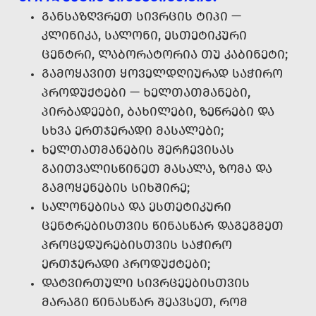
ᲒᲐᲜᲡᲐᲖᲦᲕᲠᲔᲗ ᲡᲘᲕᲠᲪᲘᲡ ᲢᲘᲞᲘ —
ᲙᲚᲘᲜᲘᲙᲐ, ᲡᲐᲚᲝᲜᲘ, ᲔᲡᲗᲔᲢᲘᲙᲣᲠᲘ
ᲪᲔᲜᲢᲠᲘ, ᲚᲐᲑᲝᲠᲐᲢᲝᲠᲘᲐ ᲗᲣ ᲙᲐᲑᲘᲜᲔᲢᲘ;
ᲒᲐᲛᲝᲧᲐᲕᲘᲗ ᲧᲝᲕᲔᲚᲓᲦᲘᲣᲠᲐᲓ ᲡᲐᲭᲘᲠᲝ
ᲞᲠᲝᲓᲣᲥᲢᲔᲑᲘ — ᲮᲔᲚᲗᲐᲗᲛᲐᲜᲔᲑᲘ,
ᲞᲘᲠᲑᲐᲓᲔᲔᲑᲘ, ᲑᲐᲮᲘᲚᲔᲑᲘ, ᲖᲔᲬᲠᲔᲑᲘ ᲓᲐ
ᲡᲮᲕᲐ ᲔᲠᲗᲯᲔᲠᲐᲓᲘ ᲛᲐᲡᲐᲚᲔᲑᲘ;
ᲮᲔᲚᲗᲐᲗᲛᲐᲜᲔᲑᲘᲡ ᲨᲔᲠᲩᲔᲕᲘᲡᲐᲡ
ᲒᲐᲘᲗᲕᲐᲚᲘᲡᲬᲘᲜᲔᲗ ᲛᲐᲡᲐᲚᲐ, ᲖᲝᲛᲐ ᲓᲐ
ᲒᲐᲛᲝᲧᲔᲜᲔᲑᲘᲡ ᲡᲘᲮᲨᲘᲠᲔ;
ᲡᲐᲚᲝᲜᲔᲑᲘᲡᲐ ᲓᲐ ᲔᲡᲗᲔᲢᲘᲙᲣᲠᲘ
ᲪᲔᲜᲢᲠᲔᲑᲘᲡᲗᲕᲘᲡ ᲬᲘᲜᲐᲡᲬᲐᲠ ᲓᲐᲒᲔᲒᲛᲔᲗ
ᲞᲠᲝᲪᲔᲓᲣᲠᲔᲑᲘᲡᲗᲕᲘᲡ ᲡᲐᲭᲘᲠᲝ
ᲔᲠᲗᲯᲔᲠᲐᲓᲘ ᲞᲠᲝᲓᲣᲥᲢᲔᲑᲘ;
ᲓᲐᲢᲕᲘᲠᲗᲣᲚᲘ ᲡᲘᲕᲠᲪᲔᲔᲑᲘᲡᲗᲕᲘᲡ
ᲛᲐᲠᲐᲒᲘ ᲬᲘᲜᲐᲡᲬᲐᲠ ᲨᲔᲐᲕᲡᲔᲗ, ᲠᲝᲛ