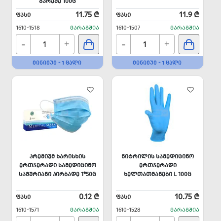
ᲒᲐᲠᲔᲨᲔ 100Ც
11.75 ₾
11.9 ₾
ᲤᲐᲡᲘ
ᲤᲐᲡᲘ
1610-1518
ᲛᲐᲠᲐᲒᲨᲘᲐ
1610-1507
ᲛᲐᲠᲐᲒᲨᲘᲐ
-
-
+
+
ᲛᲘᲜᲘᲛᲣᲛ - 1 ᲪᲐᲚᲘ
ᲛᲘᲜᲘᲛᲣᲛ - 1 ᲪᲐᲚᲘ
ᲞᲠᲔᲛᲘᲣᲛ ᲮᲐᲠᲘᲡᲮᲘᲡ
ᲜᲘᲢᲠᲘᲚᲘᲡ ᲡᲐᲛᲔᲓᲘᲪᲘᲜᲝ
ᲔᲠᲗᲯᲔᲠᲐᲓᲘ ᲡᲐᲛᲔᲓᲘᲪᲘᲜᲝ
ᲔᲠᲗᲯᲔᲠᲐᲓᲘ
ᲡᲐᲛᲨᲠᲘᲐᲜᲘ ᲞᲘᲠᲑᲐᲓᲔ 1*50Ც
ᲮᲔᲚᲗᲐᲗᲛᲐᲜᲔᲑᲘ L 100Ც
0.12 ₾
10.75 ₾
ᲤᲐᲡᲘ
ᲤᲐᲡᲘ
1610-1571
ᲛᲐᲠᲐᲒᲨᲘᲐ
1610-1528
ᲛᲐᲠᲐᲒᲨᲘᲐ