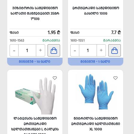
ᲕᲘᲖᲘᲢᲝᲠᲘᲡ ᲡᲐᲛᲔᲓᲘᲪᲘᲜᲝ
ᲔᲠᲗᲯᲔᲠᲐᲓᲘ ᲡᲐᲛᲔᲓᲘᲪᲘᲜᲝ
ᲮᲐᲚᲐᲗᲘ ᲛᲐᲜᲟᲔᲢᲔᲑᲘᲗ 35ᲒᲠ
ᲑᲐᲮᲘᲚᲘ 100Ც
1*10Ც
1.95 ₾
7.7 ₾
ᲤᲐᲡᲘ
ᲤᲐᲡᲘ
1610-1563
ᲛᲐᲠᲐᲒᲨᲘᲐ
1610-1551
ᲛᲐᲠᲐᲒᲨᲘᲐ
-
-
+
+
ᲛᲘᲜᲘᲛᲣᲛ - 10 ᲪᲐᲚᲘ
ᲛᲘᲜᲘᲛᲣᲛ - 1 ᲪᲐᲚᲘ
ᲚᲐᲢᲔᲥᲡᲘᲡ ᲡᲐᲛᲔᲓᲘᲪᲘᲜᲝ
ᲜᲘᲢᲠᲘᲚᲘᲡ ᲡᲐᲛᲔᲓᲘᲪᲘᲜᲝ
ᲔᲠᲗᲯᲔᲠᲐᲓᲘ
ᲔᲠᲗᲯᲔᲠᲐᲓᲘ ᲮᲔᲚᲗᲐᲗᲛᲐᲜᲘ
ᲮᲔᲚᲗᲐᲗᲛᲐᲜᲔᲑᲘ L ᲢᲐᲚᲙᲘᲡ
XL 100Ც