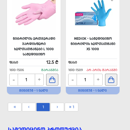
ᲜᲘᲢᲠᲘᲚᲘᲡ ᲔᲠᲗᲯᲔᲠᲐᲓᲘ
MEDIOK - ᲡᲐᲛᲔᲓᲘᲪᲘᲜᲝ
ᲕᲐᲠᲓᲘᲡᲤᲔᲠᲘ
ᲜᲘᲢᲠᲘᲚᲘᲡ ᲮᲔᲚᲗᲐᲗᲛᲐᲜᲘ
ᲮᲔᲚᲗᲐᲗᲛᲐᲜᲔᲑᲘ L 100Ც
XS 100Ც
ᲡᲐᲛᲔᲓᲘᲪᲘᲜᲝ
12.5 ₾
ᲤᲐᲡᲘ
ᲤᲐᲡᲘ
1610-1506
ᲛᲐᲠᲐᲒᲨᲘᲐ
1610-1509
ᲐᲠ ᲐᲠᲘᲡ ᲛᲐᲠᲐᲒᲨᲘ
-
-
+
+
ᲛᲘᲜᲘᲛᲣᲛ - 1 ᲪᲐᲚᲘ
ᲛᲘᲜᲘᲛᲣᲛ - 1 ᲪᲐᲚᲘ
«
‹
1
›
» 1
ᲡᲐᲛᲔᲓᲘᲪᲘᲜᲝ ᲞᲠᲝᲓᲣᲥᲪᲘᲐ