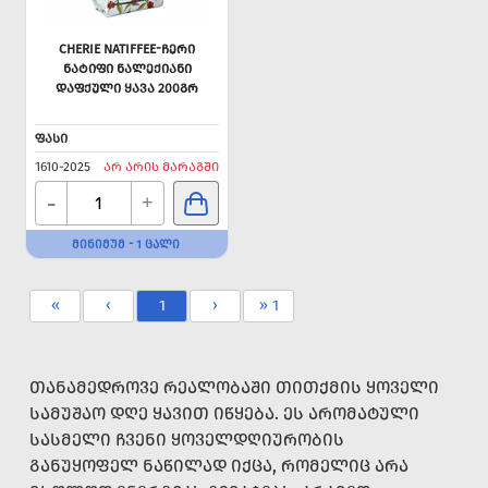
CHERIE NATIFFEE-ᲩᲔᲠᲘ
ᲜᲐᲢᲘᲤᲘ ᲜᲐᲚᲔᲥᲘᲐᲜᲘ
ᲓᲐᲤᲥᲣᲚᲘ ᲧᲐᲕᲐ 200ᲒᲠ
ᲤᲐᲡᲘ
1610-2025
ᲐᲠ ᲐᲠᲘᲡ ᲛᲐᲠᲐᲒᲨᲘ
-
+
ᲛᲘᲜᲘᲛᲣᲛ - 1 ᲪᲐᲚᲘ
«
‹
1
›
» 1
ᲗᲐᲜᲐᲛᲔᲓᲠᲝᲕᲔ ᲠᲔᲐᲚᲝᲑᲐᲨᲘ ᲗᲘᲗᲥᲛᲘᲡ ᲧᲝᲕᲔᲚᲘ
ᲡᲐᲛᲣᲨᲐᲝ ᲓᲦᲔ ᲧᲐᲕᲘᲗ ᲘᲬᲧᲔᲑᲐ. ᲔᲡ ᲐᲠᲝᲛᲐᲢᲣᲚᲘ
ᲡᲐᲡᲛᲔᲚᲘ ᲩᲕᲔᲜᲘ ᲧᲝᲕᲔᲚᲓᲦᲘᲣᲠᲝᲑᲘᲡ
ᲒᲐᲜᲣᲧᲝᲤᲔᲚ ᲜᲐᲬᲘᲚᲐᲓ ᲘᲥᲪᲐ, ᲠᲝᲛᲔᲚᲘᲪ ᲐᲠᲐ