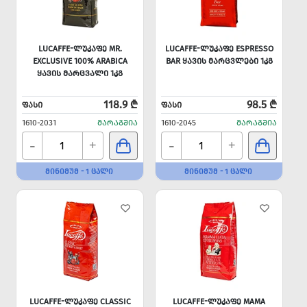
LUCAFFE-ᲚᲣᲙᲐᲤᲔ MR.
LUCAFFE-ᲚᲣᲙᲐᲤᲔ ESPRESSO
EXCLUSIVE 100% ARABICA
BAR ᲧᲐᲕᲘᲡ ᲛᲐᲠᲪᲕᲚᲔᲑᲘ 1ᲙᲒ
ᲧᲐᲕᲘᲡ ᲛᲐᲠᲪᲕᲐᲚᲘ 1ᲙᲒ
118.9 ₾
98.5 ₾
ᲤᲐᲡᲘ
ᲤᲐᲡᲘ
1610-2031
ᲛᲐᲠᲐᲒᲨᲘᲐ
1610-2045
ᲛᲐᲠᲐᲒᲨᲘᲐ
-
-
+
+
ᲛᲘᲜᲘᲛᲣᲛ - 1 ᲪᲐᲚᲘ
ᲛᲘᲜᲘᲛᲣᲛ - 1 ᲪᲐᲚᲘ
LUCAFFE-ᲚᲣᲙᲐᲤᲔ CLASSIC
LUCAFFE-ᲚᲣᲙᲐᲤᲔ MAMA