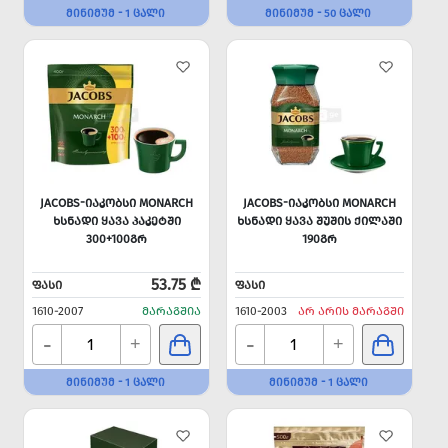
ᲛᲘᲜᲘᲛᲣᲛ - 1 ᲪᲐᲚᲘ
ᲛᲘᲜᲘᲛᲣᲛ - 50 ᲪᲐᲚᲘ
JACOBS-ᲘᲐᲙᲝᲑᲡᲘ MONARCH
JACOBS-ᲘᲐᲙᲝᲑᲡᲘ MONARCH
ᲮᲡᲜᲐᲓᲘ ᲧᲐᲕᲐ ᲞᲐᲙᲔᲢᲨᲘ
ᲮᲡᲜᲐᲓᲘ ᲧᲐᲕᲐ ᲨᲣᲨᲘᲡ ᲥᲘᲚᲐᲨᲘ
300+100ᲒᲠ
190ᲒᲠ
53.75 ₾
ᲤᲐᲡᲘ
ᲤᲐᲡᲘ
1610-2007
ᲛᲐᲠᲐᲒᲨᲘᲐ
1610-2003
ᲐᲠ ᲐᲠᲘᲡ ᲛᲐᲠᲐᲒᲨᲘ
-
-
+
+
ᲛᲘᲜᲘᲛᲣᲛ - 1 ᲪᲐᲚᲘ
ᲛᲘᲜᲘᲛᲣᲛ - 1 ᲪᲐᲚᲘ