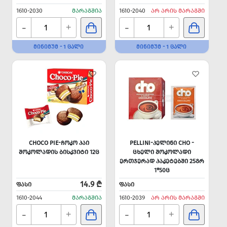
1610-2030
ᲛᲐᲠᲐᲒᲨᲘᲐ
1610-2040
ᲐᲠ ᲐᲠᲘᲡ ᲛᲐᲠᲐᲒᲨᲘ
-
-
+
+
ᲛᲘᲜᲘᲛᲣᲛ - 1 ᲪᲐᲚᲘ
ᲛᲘᲜᲘᲛᲣᲛ - 1 ᲪᲐᲚᲘ
CHOCO PIE-ᲩᲝᲙᲝ ᲞᲐᲘ
PELLINI-ᲞᲔᲚᲘᲜᲘ CHO -
ᲨᲝᲙᲝᲚᲐᲓᲘᲡ ᲑᲘᲡᲙᲕᲘᲢᲘ 12Ც
ᲪᲮᲔᲚᲘ ᲨᲝᲙᲝᲚᲐᲓᲘ
ᲔᲠᲗᲯᲔᲠᲐᲓ ᲞᲐᲙᲔᲢᲔᲑᲨᲘ 25ᲒᲠ
1*50Ც
14.9 ₾
ᲤᲐᲡᲘ
ᲤᲐᲡᲘ
1610-2044
ᲛᲐᲠᲐᲒᲨᲘᲐ
1610-2039
ᲐᲠ ᲐᲠᲘᲡ ᲛᲐᲠᲐᲒᲨᲘ
-
-
+
+