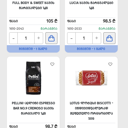
FULL BODY & SWEET ᲧᲐᲕᲘᲡ
LUCIA ᲧᲐᲕᲘᲡ ᲛᲐᲠᲪᲕᲐᲚᲔᲑᲘ
ᲛᲐᲠᲪᲕᲐᲚᲔᲑᲘ 1ᲙᲒ
1ᲙᲒ
105 ₾
98.5 ₾
ᲤᲐᲡᲘ
ᲤᲐᲡᲘ
1610-2043
ᲛᲐᲠᲐᲒᲨᲘᲐ
1610-2033
ᲛᲐᲠᲐᲒᲨᲘᲐ
-
-
+
+
ᲛᲘᲜᲘᲛᲣᲛ - 1 ᲪᲐᲚᲘ
ᲛᲘᲜᲘᲛᲣᲛ - 1 ᲪᲐᲚᲘ
PELLINI-ᲞᲔᲚᲘᲜᲘ ESPRESSO
LOTUS-ᲚᲝᲢᲣᲡᲘ BISCOTTI -
BAR NO.9 CREMOSO ᲧᲐᲕᲘᲡ
ᲘᲜᲓᲘᲕᲘᲓᲣᲐᲚᲣᲠᲐᲓ
ᲛᲐᲠᲪᲕᲐᲚᲘ 1ᲙᲒ
ᲨᲔᲤᲣᲗᲣᲚᲘ ᲝᲠᲪᲮᲝᲑᲘᲚᲐ
50Ც
98.7 ₾
ᲤᲐᲡᲘ
ᲤᲐᲡᲘ