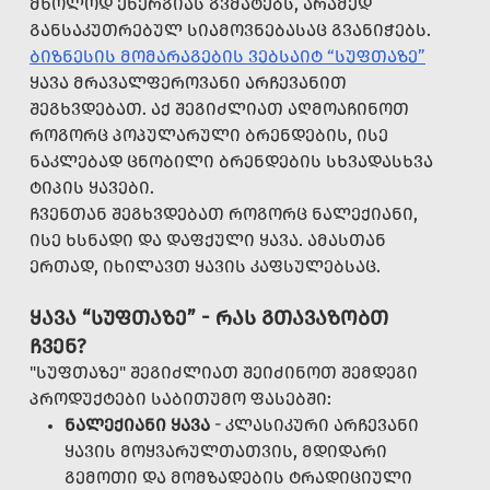
ᲛᲮᲝᲚᲝᲓ ᲔᲜᲔᲠᲒᲘᲐᲡ ᲒᲕᲛᲐᲢᲔᲑᲡ, ᲐᲠᲐᲛᲔᲓ
ᲒᲐᲜᲡᲐᲙᲣᲗᲠᲔᲑᲣᲚ ᲡᲘᲐᲛᲝᲕᲜᲔᲑᲐᲡᲐᲪ ᲒᲕᲐᲜᲘᲭᲔᲑᲡ.
ᲑᲘᲖᲜᲔᲡᲘᲡ ᲛᲝᲛᲐᲠᲐᲒᲔᲑᲘᲡ ᲕᲔᲑᲡᲐᲘᲢ “ᲡᲣᲤᲗᲐᲖᲔ”
ᲧᲐᲕᲐ ᲛᲠᲐᲕᲐᲚᲤᲔᲠᲝᲕᲐᲜᲘ ᲐᲠᲩᲔᲕᲐᲜᲘᲗ
ᲨᲔᲒᲮᲕᲓᲔᲑᲐᲗ. ᲐᲥ ᲨᲔᲒᲘᲫᲚᲘᲐᲗ ᲐᲦᲛᲝᲐᲩᲘᲜᲝᲗ
ᲠᲝᲒᲝᲠᲪ ᲞᲝᲞᲣᲚᲐᲠᲣᲚᲘ ᲑᲠᲔᲜᲓᲔᲑᲘᲡ, ᲘᲡᲔ
ᲜᲐᲙᲚᲔᲑᲐᲓ ᲪᲜᲝᲑᲘᲚᲘ ᲑᲠᲔᲜᲓᲔᲑᲘᲡ ᲡᲮᲕᲐᲓᲐᲡᲮᲕᲐ
ᲢᲘᲞᲘᲡ ᲧᲐᲕᲔᲑᲘ.
ᲩᲕᲔᲜᲗᲐᲜ ᲨᲔᲒᲮᲕᲓᲔᲑᲐᲗ ᲠᲝᲒᲝᲠᲪ ᲜᲐᲚᲔᲥᲘᲐᲜᲘ,
ᲘᲡᲔ ᲮᲡᲜᲐᲓᲘ ᲓᲐ ᲓᲐᲤᲥᲣᲚᲘ ᲧᲐᲕᲐ. ᲐᲛᲐᲡᲗᲐᲜ
ᲔᲠᲗᲐᲓ, ᲘᲮᲘᲚᲐᲕᲗ ᲧᲐᲕᲘᲡ ᲙᲐᲤᲡᲣᲚᲔᲑᲡᲐᲪ.
ᲧᲐᲕᲐ “ᲡᲣᲤᲗᲐᲖᲔ” - ᲠᲐᲡ ᲒᲗᲐᲕᲐᲖᲝᲑᲗ
ᲩᲕᲔᲜ?
"ᲡᲣᲤᲗᲐᲖᲔ" ᲨᲔᲒᲘᲫᲚᲘᲐᲗ ᲨᲔᲘᲫᲘᲜᲝᲗ ᲨᲔᲛᲓᲔᲒᲘ
ᲞᲠᲝᲓᲣᲥᲢᲔᲑᲘ ᲡᲐᲑᲘᲗᲣᲛᲝ ᲤᲐᲡᲔᲑᲨᲘ:
ᲜᲐᲚᲔᲥᲘᲐᲜᲘ ᲧᲐᲕᲐ
- ᲙᲚᲐᲡᲘᲙᲣᲠᲘ ᲐᲠᲩᲔᲕᲐᲜᲘ
ᲧᲐᲕᲘᲡ ᲛᲝᲧᲕᲐᲠᲣᲚᲗᲐᲗᲕᲘᲡ, ᲛᲓᲘᲓᲐᲠᲘ
ᲒᲔᲛᲝᲗᲘ ᲓᲐ ᲛᲝᲛᲖᲐᲓᲔᲑᲘᲡ ᲢᲠᲐᲓᲘᲪᲘᲣᲚᲘ