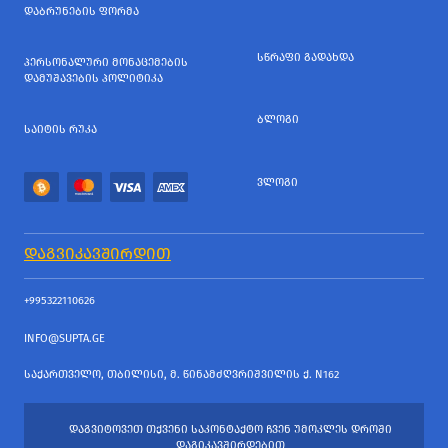
ᲓᲐᲑᲠᲣᲜᲔᲑᲘᲡ ᲤᲝᲠᲛᲐ
ᲡᲬᲠᲐᲤᲘ ᲒᲐᲓᲐᲮᲓᲐ
ᲞᲔᲠᲡᲝᲜᲐᲚᲣᲠᲘ ᲛᲝᲜᲐᲪᲔᲛᲔᲑᲘᲡ
ᲓᲐᲛᲣᲨᲐᲕᲔᲑᲘᲡ ᲞᲝᲚᲘᲢᲘᲙᲐ
ᲑᲚᲝᲒᲘ
ᲡᲐᲘᲢᲘᲡ ᲠᲣᲙᲐ
ᲕᲚᲝᲒᲘ
ᲓᲐᲒᲕᲘᲙᲐᲕᲨᲘᲠᲓᲘᲗ
+995322110626
INFO@SUPTA.GE
ᲡᲐᲥᲐᲠᲗᲕᲔᲚᲝ, ᲗᲑᲘᲚᲘᲡᲘ, Მ. ᲬᲘᲜᲐᲛᲫᲦᲕᲠᲘᲨᲕᲘᲚᲘᲡ Ქ. N162
ᲓᲐᲒᲕᲘᲢᲝᲕᲔᲗ ᲗᲥᲕᲔᲜᲘ ᲡᲐᲙᲝᲜᲢᲐᲥᲢᲝ ᲩᲕᲔᲜ ᲣᲛᲝᲙᲚᲔᲡ ᲓᲠᲝᲨᲘ
ᲓᲐᲒᲘᲙᲐᲕᲨᲘᲠᲓᲔᲑᲘᲗ