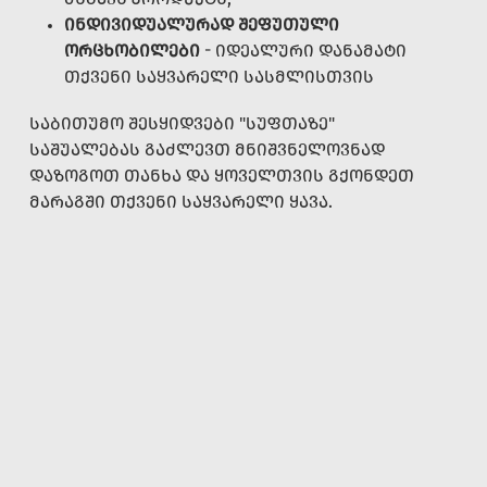
ᲘᲜᲓᲘᲕᲘᲓᲣᲐᲚᲣᲠᲐᲓ ᲨᲔᲤᲣᲗᲣᲚᲘ
ᲝᲠᲪᲮᲝᲑᲘᲚᲔᲑᲘ
- ᲘᲓᲔᲐᲚᲣᲠᲘ ᲓᲐᲜᲐᲛᲐᲢᲘ
ᲗᲥᲕᲔᲜᲘ ᲡᲐᲧᲕᲐᲠᲔᲚᲘ ᲡᲐᲡᲛᲚᲘᲡᲗᲕᲘᲡ
ᲡᲐᲑᲘᲗᲣᲛᲝ ᲨᲔᲡᲧᲘᲓᲕᲔᲑᲘ "ᲡᲣᲤᲗᲐᲖᲔ"
ᲡᲐᲨᲣᲐᲚᲔᲑᲐᲡ ᲒᲐᲫᲚᲔᲕᲗ ᲛᲜᲘᲨᲕᲜᲔᲚᲝᲕᲜᲐᲓ
ᲓᲐᲖᲝᲒᲝᲗ ᲗᲐᲜᲮᲐ ᲓᲐ ᲧᲝᲕᲔᲚᲗᲕᲘᲡ ᲒᲥᲝᲜᲓᲔᲗ
ᲛᲐᲠᲐᲒᲨᲘ ᲗᲥᲕᲔᲜᲘ ᲡᲐᲧᲕᲐᲠᲔᲚᲘ ᲧᲐᲕᲐ.