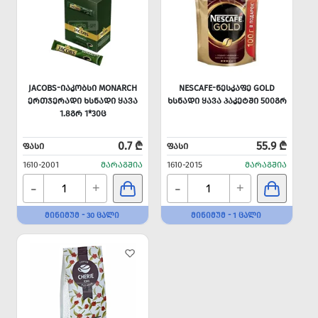
JACOBS-ᲘᲐᲙᲝᲑᲡᲘ MONARCH
NESCAFE-ᲜᲔᲡᲙᲐᲤᲔ GOLD
ᲔᲠᲗᲯᲔᲠᲐᲓᲘ ᲮᲡᲜᲐᲓᲘ ᲧᲐᲕᲐ
ᲮᲡᲜᲐᲓᲘ ᲧᲐᲕᲐ ᲞᲐᲙᲔᲢᲨᲘ 500ᲒᲠ
1.8ᲒᲠ 1*30Ც
0.7 ₾
55.9 ₾
ᲤᲐᲡᲘ
ᲤᲐᲡᲘ
1610-2001
ᲛᲐᲠᲐᲒᲨᲘᲐ
1610-2015
ᲛᲐᲠᲐᲒᲨᲘᲐ
-
-
+
+
ᲛᲘᲜᲘᲛᲣᲛ - 30 ᲪᲐᲚᲘ
ᲛᲘᲜᲘᲛᲣᲛ - 1 ᲪᲐᲚᲘ