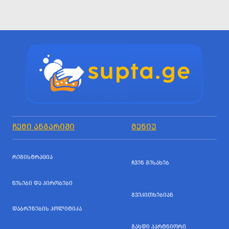
ᲩᲔᲛᲘ ᲐᲜᲒᲐᲠᲘᲨᲘ
ᲛᲔᲜᲘᲣ
ᲠᲔᲒᲘᲡᲢᲠᲐᲪᲘᲐ
ᲩᲕᲔᲜ ᲨᲔᲡᲐᲮᲔᲑ
ᲬᲔᲡᲔᲑᲘ ᲓᲐ ᲞᲘᲠᲝᲑᲔᲑᲘ
ᲒᲕᲔᲙᲘᲗᲮᲔᲑᲘᲐᲜ
ᲓᲐᲑᲠᲣᲜᲔᲑᲘᲡ ᲞᲝᲚᲘᲢᲘᲙᲐ
ᲒᲐᲮᲓᲘ ᲞᲐᲠᲢᲜᲘᲝᲠᲘ