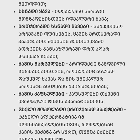
ᲛᲔᲗᲝᲓᲘᲗ;
ᲮᲡᲜᲐᲓᲘ ᲧᲐᲕᲐ
- ᲘᲓᲔᲐᲚᲣᲠᲘ ᲡᲬᲠᲐᲤᲘ
ᲛᲝᲛᲖᲐᲓᲔᲑᲘᲡᲗᲕᲘᲡ ᲘᲓᲔᲐᲚᲣᲠᲘ ᲧᲐᲕᲐ;
ᲔᲠᲗᲯᲔᲠᲐᲓᲘ ᲮᲡᲜᲐᲓᲘ ᲧᲐᲕᲔᲑᲘ
- ᲡᲐᲣᲙᲔᲗᲔᲡᲝ
ᲐᲠᲩᲔᲕᲐᲜᲘ ᲝᲤᲘᲡᲔᲑᲘᲡ. ᲧᲐᲕᲘᲡ ᲔᲠᲗᲯᲔᲠᲐᲓᲘ
ᲞᲐᲙᲔᲢᲔᲑᲘᲗ ᲨᲔᲫᲔᲜᲘᲡ ᲨᲔᲛᲗᲮᲕᲔᲕᲐᲨᲘ
ᲞᲝᲠᲪᲘᲘᲡ ᲒᲐᲜᲡᲐᲖᲦᲕᲠᲐᲨᲘ ᲓᲠᲝ ᲐᲦᲐᲠ
ᲓᲐᲒᲔᲙᲐᲠᲒᲔᲑᲐᲗ;
ᲧᲐᲕᲘᲡ ᲛᲐᲠᲪᲕᲚᲔᲑᲘ
- ᲞᲠᲝᲓᲣᲥᲢᲘ ᲜᲐᲛᲓᲕᲘᲚᲘ
ᲒᲣᲠᲛᲐᲜᲔᲑᲘᲡᲗᲕᲘᲡ, ᲠᲝᲛᲚᲔᲑᲘᲪ ᲐᲮᲚᲐᲓ
ᲓᲐᲤᲥᲣᲚ ᲧᲐᲕᲐᲡ ᲓᲐ ᲛᲘᲡ ᲣᲜᲘᲙᲐᲚᲣᲠ
ᲐᲠᲝᲛᲐᲢᲡ ᲐᲜᲘᲭᲔᲑᲔᲜ ᲣᲞᲘᲠᲐᲢᲔᲡᲝᲑᲐᲡ;
ᲧᲐᲕᲘᲡ ᲙᲐᲤᲡᲣᲚᲔᲑᲘ
- ᲙᲐᲤᲡᲣᲚᲔᲑᲘ ᲗᲥᲕᲔᲜᲘ
ᲔᲕᲠᲝᲞᲣᲚᲘ ᲢᲘᲞᲘᲡ ᲐᲞᲐᲠᲐᲢᲘᲡᲗᲕᲘᲡ;
ᲪᲮᲔᲚᲘ ᲨᲝᲙᲝᲚᲐᲓᲘ ᲔᲠᲗᲯᲔᲠᲐᲓ ᲞᲐᲙᲔᲢᲔᲑᲨᲘ
-
ᲢᲙᲑᲘᲚᲘ ᲐᲚᲢᲔᲠᲜᲐᲢᲘᲕᲐ ᲘᲛ
ᲛᲝᲛᲮᲛᲐᲠᲔᲑᲚᲔᲑᲘᲡᲗᲕᲘᲡ, ᲠᲝᲛᲚᲔᲑᲡᲐᲪ
ᲧᲐᲕᲘᲡ ᲨᲔᲫᲔᲜᲐ ᲐᲠ ᲡᲣᲠᲗ, ᲗᲣᲛᲪᲐ ᲔᲫᲔᲑᲔᲜ
ᲛᲡᲒᲐᲕᲡ ᲞᲠᲝᲓᲣᲥᲢᲡ;