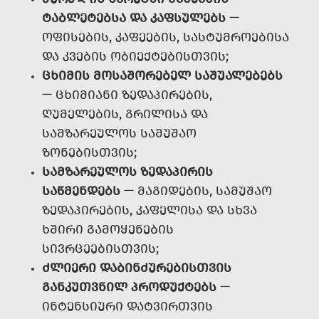
ᲢᲐᲑᲚᲔᲢᲔᲑᲡᲐ ᲓᲐ ᲙᲐᲤᲡᲣᲚᲔᲑᲡ
—
ᲝᲤᲘᲡᲔᲑᲘᲡ, ᲙᲐᲤᲔᲔᲑᲘᲡ, ᲡᲐᲡᲢᲣᲛᲠᲝᲔᲑᲘᲡᲐ
ᲓᲐ ᲙᲕᲔᲑᲘᲡ ᲝᲑᲘᲔᲥᲢᲔᲑᲘᲡᲗᲕᲘᲡ;
ᲪᲮᲘᲛᲘᲡ ᲛᲝᲡᲐᲨᲝᲠᲔᲑᲔᲚ ᲡᲐᲨᲣᲐᲚᲔᲑᲔᲑᲡ
— ᲪᲮᲘᲛᲘᲐᲜᲘ ᲖᲔᲓᲐᲞᲘᲠᲔᲑᲘᲡ,
ᲦᲣᲛᲔᲚᲔᲑᲘᲡ, ᲒᲠᲘᲚᲘᲡᲐ ᲓᲐ
ᲡᲐᲛᲖᲐᲠᲔᲣᲚᲝᲡ ᲡᲐᲛᲣᲨᲐᲝ
ᲖᲝᲜᲔᲑᲘᲡᲗᲕᲘᲡ;
ᲡᲐᲛᲖᲐᲠᲔᲣᲚᲝᲡ ᲖᲔᲓᲐᲞᲘᲠᲘᲡ
ᲡᲐᲬᲛᲔᲜᲓᲔᲑᲡ
— ᲛᲐᲒᲘᲓᲔᲑᲘᲡ, ᲡᲐᲛᲣᲨᲐᲝ
ᲖᲔᲓᲐᲞᲘᲠᲔᲑᲘᲡ, ᲙᲐᲤᲔᲚᲘᲡᲐ ᲓᲐ ᲡᲮᲕᲐ
ᲮᲨᲘᲠᲘ ᲒᲐᲛᲝᲧᲔᲜᲔᲑᲘᲡ
ᲡᲘᲕᲠᲪᲔᲔᲑᲘᲡᲗᲕᲘᲡ;
ᲫᲚᲘᲔᲠᲘ ᲓᲐᲑᲘᲜᲫᲣᲠᲔᲑᲘᲡᲗᲕᲘᲡ
ᲒᲐᲜᲙᲣᲗᲕᲜᲘᲚ ᲞᲠᲝᲓᲣᲥᲢᲔᲑᲡ
—
ᲘᲜᲢᲔᲜᲡᲘᲣᲠᲘ ᲓᲐᲢᲕᲘᲠᲗᲕᲘᲡ