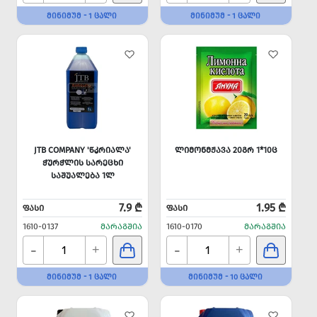
ᲛᲘᲜᲘᲛᲣᲛ - 1 ᲪᲐᲚᲘ
ᲛᲘᲜᲘᲛᲣᲛ - 1 ᲪᲐᲚᲘ
JTB COMPANY 'ᲬᲙᲠᲘᲐᲚᲐ'
ᲚᲘᲛᲝᲜᲛᲟᲐᲕᲐ 20ᲒᲠ 1*10Ც
ᲭᲣᲠᲭᲚᲘᲡ ᲡᲐᲠᲔᲪᲮᲘ
ᲡᲐᲨᲣᲐᲚᲔᲑᲐ 1Ლ
7.9 ₾
1.95 ₾
ᲤᲐᲡᲘ
ᲤᲐᲡᲘ
1610-0137
ᲛᲐᲠᲐᲒᲨᲘᲐ
1610-0170
ᲛᲐᲠᲐᲒᲨᲘᲐ
-
-
+
+
ᲛᲘᲜᲘᲛᲣᲛ - 1 ᲪᲐᲚᲘ
ᲛᲘᲜᲘᲛᲣᲛ - 10 ᲪᲐᲚᲘ