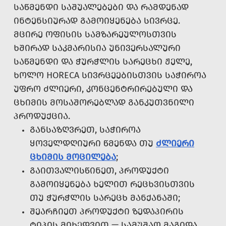
ᲡᲐᲬᲛᲔᲜᲓᲘ ᲡᲐᲨᲣᲐᲚᲔᲑᲔᲑᲘ ᲓᲐ ᲠᲐᲛᲓᲔᲜᲐᲓ
ᲘᲜᲢᲔᲜᲡᲘᲣᲠᲐᲓ ᲒᲐᲛᲝᲘᲧᲔᲜᲔᲑᲐ ᲡᲘᲕᲠᲪᲔ.
ᲛᲪᲘᲠᲔ ᲝᲤᲘᲡᲘᲡ ᲡᲐᲛᲖᲐᲠᲔᲣᲚᲝᲡᲗᲕᲘᲡ
ᲮᲨᲘᲠᲐᲓ ᲡᲐᲙᲛᲐᲠᲘᲡᲘᲐ ᲣᲜᲘᲕᲔᲠᲡᲐᲚᲣᲠᲘ
ᲡᲐᲬᲛᲔᲜᲓᲘ ᲓᲐ ᲭᲣᲠᲭᲚᲘᲡ ᲡᲐᲠᲔᲪᲮᲘ ᲟᲔᲚᲔ,
ᲮᲝᲚᲝ HORECA ᲡᲘᲕᲠᲪᲔᲔᲑᲘᲡᲗᲕᲘᲡ ᲡᲐᲭᲘᲠᲝᲐ
ᲣᲤᲠᲝ ᲫᲚᲘᲔᲠᲘ, ᲙᲝᲜᲪᲔᲜᲢᲠᲘᲠᲔᲑᲣᲚᲘ ᲓᲐ
ᲪᲮᲘᲛᲘᲡ ᲛᲝᲡᲐᲨᲝᲠᲔᲑᲚᲐᲓ ᲒᲐᲜᲙᲣᲗᲕᲜᲘᲚᲘ
ᲞᲠᲝᲓᲣᲥᲪᲘᲐ.
ᲒᲐᲜᲡᲐᲖᲦᲕᲠᲔᲗ, ᲡᲐᲭᲘᲠᲝᲐ
ᲧᲝᲕᲔᲚᲓᲦᲘᲣᲠᲘ ᲬᲛᲔᲜᲓᲐ ᲗᲣ
ᲫᲚᲘᲔᲠᲘ
ᲪᲮᲘᲛᲘᲡ ᲛᲝᲪᲘᲚᲔᲑᲐ
;
ᲒᲐᲘᲗᲕᲐᲚᲘᲡᲬᲘᲜᲔᲗ, ᲞᲠᲝᲓᲣᲥᲢᲘ
ᲒᲐᲛᲝᲘᲧᲔᲜᲔᲑᲐ ᲮᲔᲚᲘᲗ ᲠᲔᲪᲮᲕᲘᲡᲗᲕᲘᲡ
ᲗᲣ ᲭᲣᲠᲭᲚᲘᲡ ᲡᲐᲠᲔᲪᲮ ᲛᲐᲜᲥᲐᲜᲐᲨᲘ;
ᲨᲔᲐᲠᲩᲘᲔᲗ ᲞᲠᲝᲓᲣᲥᲢᲘ ᲖᲔᲓᲐᲞᲘᲠᲘᲡ
ᲢᲘᲞᲘᲡ ᲛᲘᲮᲔᲓᲕᲘᲗ — ᲡᲐᲛᲣᲨᲐᲝ ᲛᲐᲒᲘᲓᲐ,