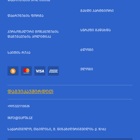
ᲓᲐᲑᲠᲣᲜᲔᲑᲘᲡ ᲞᲝᲚᲘᲢᲘᲙᲐ
ᲒᲐᲮᲓᲘ ᲞᲐᲠᲢᲜᲘᲝᲠᲘ
ᲓᲐᲑᲠᲣᲜᲔᲑᲘᲡ ᲤᲝᲠᲛᲐ
ᲡᲬᲠᲐᲤᲘ ᲒᲐᲓᲐᲮᲓᲐ
ᲞᲔᲠᲡᲝᲜᲐᲚᲣᲠᲘ ᲛᲝᲜᲐᲪᲔᲛᲔᲑᲘᲡ
ᲓᲐᲛᲣᲨᲐᲕᲔᲑᲘᲡ ᲞᲝᲚᲘᲢᲘᲙᲐ
ᲑᲚᲝᲒᲘ
ᲡᲐᲘᲢᲘᲡ ᲠᲣᲙᲐ
ᲕᲚᲝᲒᲘ
ᲓᲐᲒᲕᲘᲙᲐᲕᲨᲘᲠᲓᲘᲗ
+995322110626
INFO@SUPTA.GE
ᲡᲐᲥᲐᲠᲗᲕᲔᲚᲝ, ᲗᲑᲘᲚᲘᲡᲘ, Მ. ᲬᲘᲜᲐᲛᲫᲦᲕᲠᲘᲨᲕᲘᲚᲘᲡ Ქ. N162