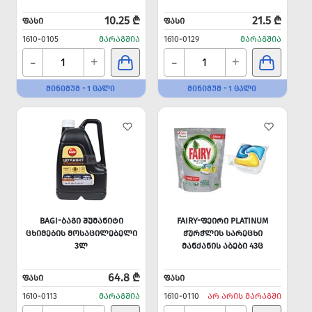
10.25 ₾
21.5 ₾
ᲤᲐᲡᲘ
ᲤᲐᲡᲘ
1610-0105
ᲛᲐᲠᲐᲒᲨᲘᲐ
1610-0129
ᲛᲐᲠᲐᲒᲨᲘᲐ
-
-
+
+
ᲛᲘᲜᲘᲛᲣᲛ - 1 ᲪᲐᲚᲘ
ᲛᲘᲜᲘᲛᲣᲛ - 1 ᲪᲐᲚᲘ
BAGI-ᲑᲐᲒᲘ ᲨᲣᲛᲐᲜᲘᲢᲘ
FAIRY-ᲤᲔᲘᲠᲘ PLATINUM
ᲪᲮᲘᲛᲔᲑᲘᲡ ᲛᲝᲡᲐᲪᲘᲚᲔᲑᲔᲚᲘ
ᲭᲣᲠᲭᲚᲘᲡ ᲡᲐᲠᲔᲪᲮᲘ
3Ლ
ᲛᲐᲜᲥᲐᲜᲘᲡ ᲐᲑᲔᲑᲘ 43Ც
64.8 ₾
ᲤᲐᲡᲘ
ᲤᲐᲡᲘ
1610-0113
ᲛᲐᲠᲐᲒᲨᲘᲐ
1610-0110
ᲐᲠ ᲐᲠᲘᲡ ᲛᲐᲠᲐᲒᲨᲘ