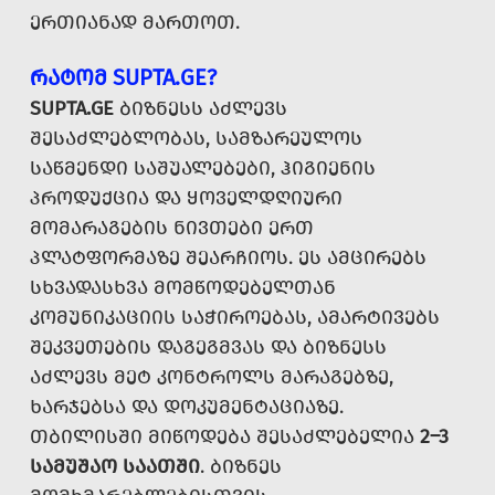
ᲔᲠᲗᲘᲐᲜᲐᲓ ᲛᲐᲠᲗᲝᲗ.
ᲠᲐᲢᲝᲛ SUPTA.GE?
SUPTA.GE
ᲑᲘᲖᲜᲔᲡᲡ ᲐᲫᲚᲔᲕᲡ
ᲨᲔᲡᲐᲫᲚᲔᲑᲚᲝᲑᲐᲡ, ᲡᲐᲛᲖᲐᲠᲔᲣᲚᲝᲡ
ᲡᲐᲬᲛᲔᲜᲓᲘ ᲡᲐᲨᲣᲐᲚᲔᲑᲔᲑᲘ, ᲰᲘᲒᲘᲔᲜᲘᲡ
ᲞᲠᲝᲓᲣᲥᲪᲘᲐ ᲓᲐ ᲧᲝᲕᲔᲚᲓᲦᲘᲣᲠᲘ
ᲛᲝᲛᲐᲠᲐᲒᲔᲑᲘᲡ ᲜᲘᲕᲗᲔᲑᲘ ᲔᲠᲗ
ᲞᲚᲐᲢᲤᲝᲠᲛᲐᲖᲔ ᲨᲔᲐᲠᲩᲘᲝᲡ. ᲔᲡ ᲐᲛᲪᲘᲠᲔᲑᲡ
ᲡᲮᲕᲐᲓᲐᲡᲮᲕᲐ ᲛᲝᲛᲬᲝᲓᲔᲑᲔᲚᲗᲐᲜ
ᲙᲝᲛᲣᲜᲘᲙᲐᲪᲘᲘᲡ ᲡᲐᲭᲘᲠᲝᲔᲑᲐᲡ, ᲐᲛᲐᲠᲢᲘᲕᲔᲑᲡ
ᲨᲔᲙᲕᲔᲗᲔᲑᲘᲡ ᲓᲐᲒᲔᲒᲛᲕᲐᲡ ᲓᲐ ᲑᲘᲖᲜᲔᲡᲡ
ᲐᲫᲚᲔᲕᲡ ᲛᲔᲢ ᲙᲝᲜᲢᲠᲝᲚᲡ ᲛᲐᲠᲐᲒᲔᲑᲖᲔ,
ᲮᲐᲠᲯᲔᲑᲡᲐ ᲓᲐ ᲓᲝᲙᲣᲛᲔᲜᲢᲐᲪᲘᲐᲖᲔ.
ᲗᲑᲘᲚᲘᲡᲨᲘ ᲛᲘᲬᲝᲓᲔᲑᲐ ᲨᲔᲡᲐᲫᲚᲔᲑᲔᲚᲘᲐ
2–3
ᲡᲐᲛᲣᲨᲐᲝ ᲡᲐᲐᲗᲨᲘ
. ᲑᲘᲖᲜᲔᲡ