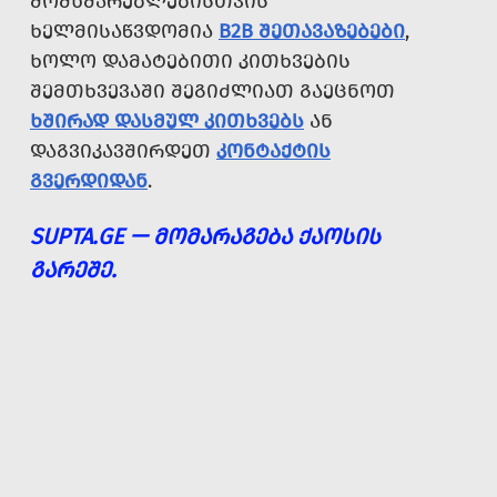
ᲛᲝᲛᲮᲛᲐᲠᲔᲑᲚᲔᲑᲘᲡᲗᲕᲘᲡ
ᲮᲔᲚᲛᲘᲡᲐᲬᲕᲓᲝᲛᲘᲐ
B2B ᲨᲔᲗᲐᲕᲐᲖᲔᲑᲔᲑᲘ
,
ᲮᲝᲚᲝ ᲓᲐᲛᲐᲢᲔᲑᲘᲗᲘ ᲙᲘᲗᲮᲕᲔᲑᲘᲡ
ᲨᲔᲛᲗᲮᲕᲔᲕᲐᲨᲘ ᲨᲔᲒᲘᲫᲚᲘᲐᲗ ᲒᲐᲔᲪᲜᲝᲗ
ᲮᲨᲘᲠᲐᲓ ᲓᲐᲡᲛᲣᲚ ᲙᲘᲗᲮᲕᲔᲑᲡ
ᲐᲜ
ᲓᲐᲒᲕᲘᲙᲐᲕᲨᲘᲠᲓᲔᲗ
ᲙᲝᲜᲢᲐᲥᲢᲘᲡ
ᲒᲕᲔᲠᲓᲘᲓᲐᲜ
.
SUPTA.GE — ᲛᲝᲛᲐᲠᲐᲒᲔᲑᲐ ᲥᲐᲝᲡᲘᲡ
ᲒᲐᲠᲔᲨᲔ.