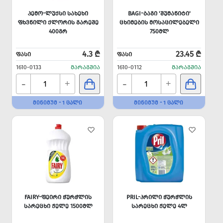
ᲞᲔᲛᲝ-ᲚᲣᲥᲡᲘ ᲡᲐᲮᲔᲮᲘ
BAGI-ᲑᲐᲒᲘ 'ᲨᲣᲛᲐᲜᲘᲢᲘ'
ᲤᲮᲕᲜᲘᲚᲘ ᲥᲚᲝᲠᲘᲡ ᲒᲐᲠᲔᲨᲔ
ᲪᲮᲘᲛᲔᲑᲘᲡ ᲛᲝᲡᲐᲪᲘᲚᲔᲑᲔᲚᲘ
400ᲒᲠ
750ᲛᲚ
4.3 ₾
23.45 ₾
ᲤᲐᲡᲘ
ᲤᲐᲡᲘ
1610-0133
ᲛᲐᲠᲐᲒᲨᲘᲐ
1610-0112
ᲛᲐᲠᲐᲒᲨᲘᲐ
-
-
+
+
ᲛᲘᲜᲘᲛᲣᲛ - 1 ᲪᲐᲚᲘ
ᲛᲘᲜᲘᲛᲣᲛ - 1 ᲪᲐᲚᲘ
FAIRY-ᲤᲔᲘᲠᲘ ᲭᲣᲠᲭᲚᲘᲡ
PRIL-ᲞᲠᲘᲚᲘ ᲭᲣᲠᲭᲚᲘᲡ
ᲡᲐᲠᲔᲪᲮᲘ ᲟᲔᲚᲔ 1500ᲛᲚ
ᲡᲐᲠᲔᲪᲮᲘ ᲟᲔᲚᲔ 4Ლ