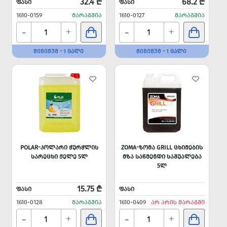
32.4 ₾
68.2 ₾
ᲤᲐᲡᲘ
ᲤᲐᲡᲘ
1610-0159
ᲛᲐᲠᲐᲒᲨᲘᲐ
1610-0127
ᲛᲐᲠᲐᲒᲨᲘᲐ
-
-
+
+
ᲛᲘᲜᲘᲛᲣᲛ - 1 ᲪᲐᲚᲘ
ᲛᲘᲜᲘᲛᲣᲛ - 1 ᲪᲐᲚᲘ
POLAR-ᲞᲝᲚᲐᲠᲘ ᲭᲣᲠᲭᲚᲘᲡ
ZOMA-ᲖᲝᲛᲐ GRILL ᲪᲮᲘᲛᲔᲑᲘᲡ
ᲡᲐᲠᲔᲪᲮᲘ ᲟᲔᲚᲔ 5Ლ
ᲛᲖᲐ ᲡᲐᲬᲛᲔᲜᲓᲘ ᲡᲐᲨᲣᲐᲚᲔᲑᲐ
5Ლ
15.75 ₾
ᲤᲐᲡᲘ
ᲤᲐᲡᲘ
1610-0128
ᲛᲐᲠᲐᲒᲨᲘᲐ
1610-0409
ᲐᲠ ᲐᲠᲘᲡ ᲛᲐᲠᲐᲒᲨᲘ
-
-
+
+