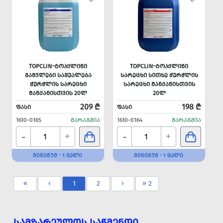
TOPCLIN-ᲢᲝᲞᲥᲚᲘᲜᲘ
TOPCLIN-ᲢᲝᲞᲥᲚᲘᲜᲘ
ᲒᲐᲛᲕᲚᲔᲑᲘ ᲡᲐᲨᲣᲐᲚᲔᲑᲐ
ᲡᲐᲠᲔᲪᲮᲘ ᲡᲘᲗᲮᲔ ᲭᲣᲠᲭᲚᲘᲡ
ᲭᲣᲠᲭᲚᲘᲡ ᲡᲐᲠᲔᲪᲮᲘ
ᲡᲐᲠᲔᲪᲮᲘ ᲛᲐᲜᲥᲐᲜᲘᲡᲗᲕᲘᲡ
ᲛᲐᲜᲥᲐᲜᲘᲡᲗᲕᲘᲡ 20Ლ
20Ლ
209 ₾
198 ₾
ᲤᲐᲡᲘ
ᲤᲐᲡᲘ
1610-0165
ᲛᲐᲠᲐᲒᲨᲘᲐ
1610-0164
ᲛᲐᲠᲐᲒᲨᲘᲐ
-
-
+
+
ᲛᲘᲜᲘᲛᲣᲛ - 1 ᲪᲐᲚᲘ
ᲛᲘᲜᲘᲛᲣᲛ - 1 ᲪᲐᲚᲘ
«
‹
1
2
›
» 2
ᲡᲐᲛᲖᲐᲠᲔᲣᲚᲝᲡ ᲡᲐᲬᲛᲔᲜᲓᲘ