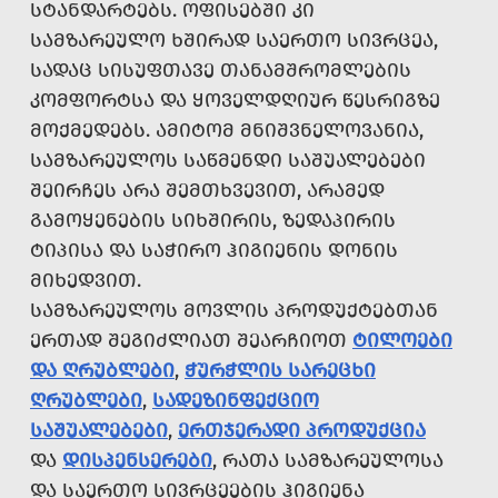
ᲡᲢᲐᲜᲓᲐᲠᲢᲔᲑᲡ. ᲝᲤᲘᲡᲔᲑᲨᲘ ᲙᲘ
ᲡᲐᲛᲖᲐᲠᲔᲣᲚᲝ ᲮᲨᲘᲠᲐᲓ ᲡᲐᲔᲠᲗᲝ ᲡᲘᲕᲠᲪᲔᲐ,
ᲡᲐᲓᲐᲪ ᲡᲘᲡᲣᲤᲗᲐᲕᲔ ᲗᲐᲜᲐᲛᲨᲠᲝᲛᲚᲔᲑᲘᲡ
ᲙᲝᲛᲤᲝᲠᲢᲡᲐ ᲓᲐ ᲧᲝᲕᲔᲚᲓᲦᲘᲣᲠ ᲬᲔᲡᲠᲘᲒᲖᲔ
ᲛᲝᲥᲛᲔᲓᲔᲑᲡ. ᲐᲛᲘᲢᲝᲛ ᲛᲜᲘᲨᲕᲜᲔᲚᲝᲕᲐᲜᲘᲐ,
ᲡᲐᲛᲖᲐᲠᲔᲣᲚᲝᲡ ᲡᲐᲬᲛᲔᲜᲓᲘ ᲡᲐᲨᲣᲐᲚᲔᲑᲔᲑᲘ
ᲨᲔᲘᲠᲩᲔᲡ ᲐᲠᲐ ᲨᲔᲛᲗᲮᲕᲔᲕᲘᲗ, ᲐᲠᲐᲛᲔᲓ
ᲒᲐᲛᲝᲧᲔᲜᲔᲑᲘᲡ ᲡᲘᲮᲨᲘᲠᲘᲡ, ᲖᲔᲓᲐᲞᲘᲠᲘᲡ
ᲢᲘᲞᲘᲡᲐ ᲓᲐ ᲡᲐᲭᲘᲠᲝ ᲰᲘᲒᲘᲔᲜᲘᲡ ᲓᲝᲜᲘᲡ
ᲛᲘᲮᲔᲓᲕᲘᲗ.
ᲡᲐᲛᲖᲐᲠᲔᲣᲚᲝᲡ ᲛᲝᲕᲚᲘᲡ ᲞᲠᲝᲓᲣᲥᲢᲔᲑᲗᲐᲜ
ᲔᲠᲗᲐᲓ ᲨᲔᲒᲘᲫᲚᲘᲐᲗ ᲨᲔᲐᲠᲩᲘᲝᲗ
ᲢᲘᲚᲝᲔᲑᲘ
ᲓᲐ ᲦᲠᲣᲑᲚᲔᲑᲘ
,
ᲭᲣᲠᲭᲚᲘᲡ ᲡᲐᲠᲔᲪᲮᲘ
ᲦᲠᲣᲑᲚᲔᲑᲘ
,
ᲡᲐᲓᲔᲖᲘᲜᲤᲔᲥᲪᲘᲝ
ᲡᲐᲨᲣᲐᲚᲔᲑᲔᲑᲘ
,
ᲔᲠᲗᲯᲔᲠᲐᲓᲘ ᲞᲠᲝᲓᲣᲥᲪᲘᲐ
ᲓᲐ
ᲓᲘᲡᲞᲔᲜᲡᲔᲠᲔᲑᲘ
, ᲠᲐᲗᲐ ᲡᲐᲛᲖᲐᲠᲔᲣᲚᲝᲡᲐ
ᲓᲐ ᲡᲐᲔᲠᲗᲝ ᲡᲘᲕᲠᲪᲔᲔᲑᲘᲡ ᲰᲘᲒᲘᲔᲜᲐ