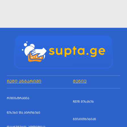
ᲩᲔᲛᲘ ᲐᲜᲒᲐᲠᲘᲨᲘ
ᲛᲔᲜᲘᲣ
ᲠᲔᲒᲘᲡᲢᲠᲐᲪᲘᲐ
ᲩᲕᲔᲜ ᲨᲔᲡᲐᲮᲔᲑ
ᲬᲔᲡᲔᲑᲘ ᲓᲐ ᲞᲘᲠᲝᲑᲔᲑᲘ
ᲒᲕᲔᲙᲘᲗᲮᲔᲑᲘᲐᲜ