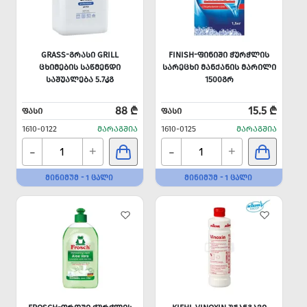
GRASS-ᲒᲠᲐᲡᲘ GRILL
FINISH-ᲤᲘᲜᲘᲨᲘ ᲭᲣᲠᲭᲚᲘᲡ
ᲪᲮᲘᲛᲔᲑᲘᲡ ᲡᲐᲬᲛᲔᲜᲓᲘ
ᲡᲐᲠᲔᲪᲮᲘ ᲛᲐᲜᲥᲐᲜᲘᲡ ᲛᲐᲠᲘᲚᲘ
ᲡᲐᲨᲣᲐᲚᲔᲑᲐ 5.7ᲙᲒ
1500ᲒᲠ
88 ₾
15.5 ₾
ᲤᲐᲡᲘ
ᲤᲐᲡᲘ
1610-0122
ᲛᲐᲠᲐᲒᲨᲘᲐ
1610-0125
ᲛᲐᲠᲐᲒᲨᲘᲐ
-
-
+
+
ᲛᲘᲜᲘᲛᲣᲛ - 1 ᲪᲐᲚᲘ
ᲛᲘᲜᲘᲛᲣᲛ - 1 ᲪᲐᲚᲘ