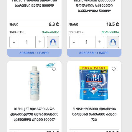
FROSCH-ᲤᲠᲝᲨᲘ ᲭᲣᲠᲭᲚᲘᲡ
KIEHL VINOXIN ᲣᲟᲐᲜᲒᲐᲕᲘ
ᲡᲐᲠᲔᲪᲮᲘ ᲟᲔᲚᲔ 500ᲛᲚ
ᲤᲝᲚᲐᲓᲘᲡ ᲡᲐᲬᲛᲔᲜᲓᲘ
ᲡᲐᲨᲣᲐᲚᲔᲑᲐ 500ᲛᲚ
6.3 ₾
18.5 ₾
ᲤᲐᲡᲘ
ᲤᲐᲡᲘ
1610-0116
ᲛᲐᲠᲐᲒᲨᲘᲐ
1610-0158
ᲛᲐᲠᲐᲒᲨᲘᲐ
-
-
+
+
ᲛᲘᲜᲘᲛᲣᲛ - 1 ᲪᲐᲚᲘ
ᲛᲘᲜᲘᲛᲣᲛ - 1 ᲪᲐᲚᲘ
KIEHL JET ᲛᲔᲢᲐᲚᲘᲡᲐ ᲓᲐ
FINISH-ᲤᲘᲜᲘᲨᲘ ᲭᲣᲠᲭᲚᲘᲡ
ᲙᲔᲠᲐᲛᲘᲙᲣᲚᲘ ᲖᲔᲓᲐᲞᲘᲠᲔᲑᲘᲡ
ᲡᲐᲠᲔᲪᲮᲘ ᲛᲐᲜᲥᲐᲜᲘᲡ ᲐᲑᲔᲑᲘ
ᲡᲐᲬᲛᲔᲜᲓᲘ ᲙᲠᲔᲛᲘ 500ᲛᲚ
72Ც