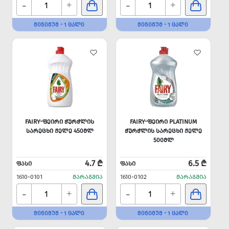
-
-
+
+
ᲛᲘᲜᲘᲛᲣᲛ - 1 ᲪᲐᲚᲘ
ᲛᲘᲜᲘᲛᲣᲛ - 1 ᲪᲐᲚᲘ
FAIRY-ᲤᲔᲘᲠᲘ ᲭᲣᲠᲭᲚᲘᲡ
FAIRY-ᲤᲔᲘᲠᲘ PLATINUM
ᲡᲐᲠᲔᲪᲮᲘ ᲟᲔᲚᲔ 450ᲛᲚ
ᲭᲣᲠᲭᲚᲘᲡ ᲡᲐᲠᲔᲪᲮᲘ ᲟᲔᲚᲔ
500ᲛᲚ
4.7 ₾
6.5 ₾
ᲤᲐᲡᲘ
ᲤᲐᲡᲘ
1610-0101
ᲛᲐᲠᲐᲒᲨᲘᲐ
1610-0102
ᲛᲐᲠᲐᲒᲨᲘᲐ
-
-
+
+
ᲛᲘᲜᲘᲛᲣᲛ - 1 ᲪᲐᲚᲘ
ᲛᲘᲜᲘᲛᲣᲛ - 1 ᲪᲐᲚᲘ