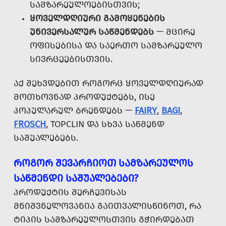
ᲡᲐᲛᲖᲐᲠᲔᲣᲚᲝᲔᲑᲘᲡᲗᲕᲘᲡ;
ᲧᲝᲕᲔᲚᲓᲦᲘᲣᲠᲘ ᲒᲐᲛᲝᲧᲔᲜᲔᲑᲘᲡ
ᲣᲜᲘᲕᲔᲠᲡᲐᲚᲣᲠ ᲡᲐᲬᲛᲔᲜᲓᲔᲑᲡ
— ᲛᲪᲘᲠᲔ
ᲝᲤᲘᲡᲔᲑᲘᲡᲐ ᲓᲐ ᲡᲐᲔᲠᲗᲝ ᲡᲐᲛᲖᲐᲠᲔᲣᲚᲝ
ᲡᲘᲕᲠᲪᲔᲔᲑᲘᲡᲗᲕᲘᲡ.
ᲐᲥ ᲨᲔᲮᲕᲓᲔᲑᲘᲗ ᲠᲝᲒᲝᲠᲪ ᲧᲝᲕᲔᲚᲓᲦᲘᲣᲠᲐᲓ
ᲛᲝᲗᲮᲝᲕᲜᲐᲓ ᲞᲠᲝᲓᲣᲥᲢᲔᲑᲡ, ᲘᲡᲔ
ᲞᲝᲞᲣᲚᲐᲠᲣᲚ ᲑᲠᲔᲜᲓᲔᲑᲡ —
FAIRY
,
BAGI
,
FROSCH
, TOPCLIN ᲓᲐ ᲡᲮᲕᲐ ᲡᲐᲬᲛᲔᲜᲓ
ᲡᲐᲨᲣᲐᲚᲔᲑᲔᲑᲡ.
ᲠᲝᲒᲝᲠ ᲨᲔᲕᲐᲠᲩᲘᲝᲗ ᲡᲐᲛᲖᲐᲠᲔᲣᲚᲝᲡ
ᲡᲐᲬᲛᲔᲜᲓᲘ ᲡᲐᲨᲣᲐᲚᲔᲑᲔᲑᲘ?
ᲞᲠᲝᲓᲣᲥᲢᲘᲡ ᲨᲔᲠᲩᲔᲕᲘᲡᲐᲡ
ᲛᲜᲘᲨᲕᲜᲔᲚᲝᲕᲐᲜᲘᲐ ᲒᲐᲘᲗᲕᲐᲚᲘᲡᲬᲘᲜᲝᲗ, ᲠᲐ
ᲢᲘᲞᲘᲡ ᲡᲐᲛᲖᲐᲠᲔᲣᲚᲝᲡᲗᲕᲘᲡ ᲒᲭᲘᲠᲓᲔᲑᲐᲗ