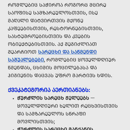
ᲠᲝᲛᲚᲔᲑᲘᲪ ᲡᲐᲭᲘᲠᲝᲐ ᲠᲝᲒᲝᲠᲪ ᲛᲪᲘᲠᲔ
ᲡᲐᲝᲤᲘᲡᲔ ᲡᲐᲛᲖᲐᲠᲔᲣᲚᲝᲡᲗᲕᲘᲡ, ᲘᲡᲔ
ᲛᲐᲦᲐᲚᲘ ᲓᲐᲢᲕᲘᲠᲗᲕᲘᲡ ᲛᲥᲝᲜᲔ
ᲙᲐᲤᲔᲔᲑᲘᲡᲗᲕᲘᲡ, ᲠᲔᲡᲢᲝᲠᲜᲔᲑᲘᲡᲗᲕᲘᲡ,
ᲡᲐᲡᲢᲣᲛᲠᲝᲔᲑᲘᲡᲗᲕᲘᲡ ᲓᲐ ᲙᲕᲔᲑᲘᲡ
ᲝᲑᲘᲔᲥᲢᲔᲑᲘᲡᲗᲕᲘᲡ. ᲐᲥ ᲨᲔᲒᲘᲫᲚᲘᲐᲗ
ᲨᲔᲐᲠᲩᲘᲝᲗ
ᲡᲐᲠᲔᲪᲮᲘ ᲓᲐ ᲡᲐᲬᲛᲔᲜᲓᲘ
ᲡᲐᲨᲣᲐᲚᲔᲑᲔᲑᲘ
, ᲠᲝᲛᲚᲔᲑᲘᲪ ᲧᲝᲕᲔᲚᲓᲦᲘᲣᲠ
ᲬᲛᲔᲜᲓᲐᲡ, ᲪᲮᲘᲛᲘᲡ ᲛᲝᲪᲘᲚᲔᲑᲐᲡᲐ ᲓᲐ
ᲰᲘᲒᲘᲔᲜᲘᲡ ᲓᲐᲪᲕᲐᲡ ᲣᲤᲠᲝ ᲛᲐᲠᲢᲘᲕᲡ ᲮᲓᲘᲡ.
ᲥᲕᲔᲙᲐᲢᲔᲒᲝᲠᲘᲐ ᲐᲔᲠᲗᲘᲐᲜᲔᲑᲡ:
ᲭᲣᲠᲭᲚᲘᲡ ᲡᲐᲠᲔᲪᲮ ᲟᲔᲚᲔᲔᲑᲡ
—
ᲧᲝᲕᲔᲚᲓᲦᲘᲣᲠᲘ ᲮᲔᲚᲘᲗ ᲠᲔᲪᲮᲕᲘᲡᲗᲕᲘᲡ
ᲓᲐ ᲡᲐᲛᲖᲐᲠᲔᲣᲚᲝᲡ ᲡᲬᲠᲐᲤᲘ
ᲛᲝᲕᲚᲘᲡᲗᲕᲘᲡ;
ᲭᲣᲠᲭᲚᲘᲡ ᲡᲐᲠᲔᲪᲮᲘ ᲛᲐᲜᲥᲐᲜᲘᲡ