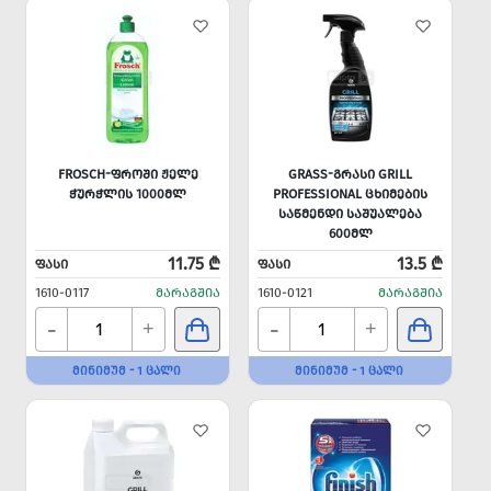
FROSCH-ᲤᲠᲝᲨᲘ ᲟᲔᲚᲔ
GRASS-ᲒᲠᲐᲡᲘ GRILL
ᲭᲣᲠᲭᲚᲘᲡ 1000ᲛᲚ
PROFESSIONAL ᲪᲮᲘᲛᲔᲑᲘᲡ
ᲡᲐᲬᲛᲔᲜᲓᲘ ᲡᲐᲨᲣᲐᲚᲔᲑᲐ
600ᲛᲚ
11.75 ₾
13.5 ₾
ᲤᲐᲡᲘ
ᲤᲐᲡᲘ
1610-0117
ᲛᲐᲠᲐᲒᲨᲘᲐ
1610-0121
ᲛᲐᲠᲐᲒᲨᲘᲐ
-
-
+
+
ᲛᲘᲜᲘᲛᲣᲛ - 1 ᲪᲐᲚᲘ
ᲛᲘᲜᲘᲛᲣᲛ - 1 ᲪᲐᲚᲘ