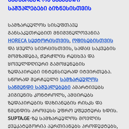
ᲡᲐᲨᲣᲐᲚᲔᲑᲔᲑᲘ ᲑᲘᲖᲜᲔᲡᲘᲡᲗᲕᲘᲡ
ᲡᲐᲛᲖᲐᲠᲔᲣᲚᲝᲡ ᲡᲘᲡᲣᲤᲗᲐᲕᲔ
ᲒᲐᲜᲡᲐᲙᲣᲗᲠᲔᲑᲘᲗ ᲛᲜᲘᲨᲕᲜᲔᲚᲝᲕᲐᲜᲘᲐ
HORECA ᲡᲔᲥᲢᲝᲠᲘᲡᲗᲕᲘᲡ
,
ᲝᲤᲘᲡᲔᲑᲘᲡᲗᲕᲘᲡ
ᲓᲐ ᲧᲕᲔᲚᲐ ᲡᲘᲕᲠᲪᲘᲡᲗᲕᲘᲡ, ᲡᲐᲓᲐᲪ ᲡᲐᲙᲕᲔᲑᲘᲡ
ᲛᲝᲛᲖᲐᲓᲔᲑᲐ, ᲭᲣᲠᲭᲚᲘᲡ ᲠᲔᲪᲮᲕᲐ ᲓᲐ
ᲧᲝᲕᲔᲚᲓᲦᲘᲣᲠᲘ ᲒᲐᲛᲝᲧᲔᲜᲔᲑᲘᲡ
ᲖᲔᲓᲐᲞᲘᲠᲔᲑᲘ ᲘᲜᲢᲔᲜᲡᲘᲣᲠᲐᲓ ᲘᲢᲕᲘᲠᲗᲔᲑᲐ.
ᲡᲬᲝᲠᲐᲓ ᲨᲔᲠᲩᲔᲣᲚᲘ
ᲡᲐᲛᲖᲐᲠᲔᲣᲚᲝᲡ
ᲡᲐᲬᲛᲔᲜᲓᲘ ᲡᲐᲨᲣᲐᲚᲔᲑᲔᲑᲘ
ᲐᲛᲐᲠᲢᲘᲕᲔᲑᲡ
ᲰᲘᲒᲘᲔᲜᲘᲡ ᲙᲝᲜᲢᲠᲝᲚᲡ, ᲐᲛᲪᲘᲠᲔᲑᲡ
ᲖᲔᲓᲐᲞᲘᲠᲔᲑᲘᲡ ᲓᲐᲖᲘᲐᲜᲔᲑᲘᲡ ᲠᲘᲡᲙᲡ ᲓᲐ
ᲬᲛᲔᲜᲓᲘᲡ ᲞᲠᲝᲪᲔᲡᲡ ᲣᲤᲠᲝ ᲔᲤᲔᲥᲢᲣᲠᲡ ᲮᲓᲘᲡ.
SUPTA.GE
-ᲖᲔ ᲡᲐᲛᲖᲐᲠᲔᲣᲚᲝᲡ ᲛᲝᲕᲚᲘᲡ
ᲥᲕᲔᲙᲐᲢᲔᲒᲝᲠᲘᲐ ᲐᲔᲠᲗᲘᲐᲜᲔᲑᲡ ᲞᲠᲝᲓᲣᲥᲢᲔᲑᲡ,