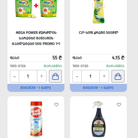
MEGA POWER ᲭᲣᲠᲭᲚᲘᲡ
CIF-ᲡᲘᲤ ᲙᲠᲔᲛᲘ 500ᲛᲚ
ᲡᲐᲠᲔᲪᲮᲘ ᲛᲐᲜᲥᲐᲜᲘᲡ
ᲢᲐᲑᲚᲔᲢᲔᲑᲘ 50Ც PROMO 1+1
55 ₾
4.15 ₾
ᲤᲐᲡᲘ
ᲤᲐᲡᲘ
1610-0126
ᲛᲐᲠᲐᲒᲨᲘᲐ
1610-0130
ᲛᲐᲠᲐᲒᲨᲘᲐ
-
-
+
+
ᲛᲘᲜᲘᲛᲣᲛ - 1 ᲪᲐᲚᲘ
ᲛᲘᲜᲘᲛᲣᲛ - 1 ᲪᲐᲚᲘ