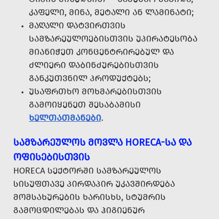
ᲙᲐᲤᲔᲚᲘ, ᲛᲘᲜᲐ, ᲛᲔᲢᲐᲚᲘ ᲐᲜ ᲚᲐᲛᲘᲜᲐᲢᲘ;
ᲛᲐᲦᲐᲚᲘ ᲓᲐᲢᲕᲘᲠᲗᲕᲘᲡ
ᲡᲐᲛᲖᲐᲠᲔᲣᲚᲝᲔᲑᲘᲡᲗᲕᲘᲡ ᲣᲞᲘᲠᲐᲢᲔᲡᲝᲑᲐ
ᲛᲘᲐᲜᲘᲭᲔᲗ ᲙᲝᲜᲪᲔᲜᲢᲠᲘᲠᲔᲑᲣᲚ ᲓᲐ
ᲫᲚᲘᲔᲠᲘ ᲓᲐᲑᲘᲜᲫᲣᲠᲔᲑᲘᲡᲗᲕᲘᲡ
ᲒᲐᲜᲙᲣᲗᲕᲜᲘᲚ ᲞᲠᲝᲓᲣᲥᲢᲔᲑᲡ;
ᲣᲡᲐᲤᲠᲗᲮᲝ ᲛᲝᲮᲛᲐᲠᲔᲑᲘᲡᲗᲕᲘᲡ
ᲒᲐᲛᲝᲘᲧᲔᲜᲔᲗ ᲨᲔᲡᲐᲑᲐᲛᲘᲡᲘ
ᲮᲔᲚᲗᲐᲗᲛᲐᲜᲔᲑᲘ
.
ᲡᲐᲛᲖᲐᲠᲔᲣᲚᲝᲡ ᲛᲝᲕᲚᲐ HORECA-ᲡᲐ ᲓᲐ
ᲝᲤᲘᲡᲔᲑᲘᲡᲗᲕᲘᲡ
HORECA ᲡᲔᲥᲢᲝᲠᲨᲘ ᲡᲐᲛᲖᲐᲠᲔᲣᲚᲝᲡ
ᲡᲘᲡᲣᲤᲗᲐᲕᲔ ᲞᲘᲠᲓᲐᲞᲘᲠ ᲣᲙᲐᲕᲨᲘᲠᲓᲔᲑᲐ
ᲛᲝᲛᲡᲐᲮᲣᲠᲔᲑᲘᲡ ᲮᲐᲠᲘᲡᲮᲡ, ᲡᲢᲣᲛᲠᲘᲡ
ᲒᲐᲛᲝᲪᲓᲘᲚᲔᲑᲐᲡ ᲓᲐ ᲰᲘᲒᲘᲔᲜᲣᲠ