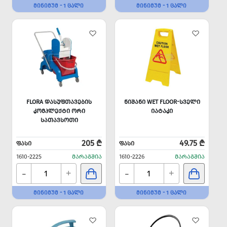
ᲛᲘᲜᲘᲛᲣᲛ - 1 ᲪᲐᲚᲘ
ᲛᲘᲜᲘᲛᲣᲛ - 1 ᲪᲐᲚᲘ
FLORA ᲓᲐᲡᲣᲤᲗᲐᲕᲔᲑᲘᲡ
ᲜᲘᲨᲐᲜᲘ WET FLOOR-ᲡᲕᲔᲚᲘ
ᲙᲝᲛᲞᲚᲔᲥᲢᲘ ᲝᲠᲘ
ᲘᲐᲢᲐᲙᲘ
ᲡᲐᲗᲐᲕᲡᲝᲗᲘ
205 ₾
49.75 ₾
ᲤᲐᲡᲘ
ᲤᲐᲡᲘ
1610-2225
ᲛᲐᲠᲐᲒᲨᲘᲐ
1610-2226
ᲛᲐᲠᲐᲒᲨᲘᲐ
-
-
+
+
ᲛᲘᲜᲘᲛᲣᲛ - 1 ᲪᲐᲚᲘ
ᲛᲘᲜᲘᲛᲣᲛ - 1 ᲪᲐᲚᲘ