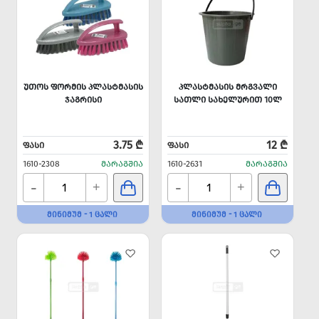
ᲣᲗᲝᲡ ᲤᲝᲠᲛᲘᲡ ᲞᲚᲐᲡᲢᲛᲐᲡᲘᲡ
ᲞᲚᲐᲡᲢᲛᲐᲡᲘᲡ ᲛᲠᲒᲕᲐᲚᲘ
ᲯᲐᲒᲠᲘᲡᲘ
ᲡᲐᲗᲚᲘ ᲡᲐᲮᲔᲚᲣᲠᲘᲗ 10Ლ
3.75 ₾
12 ₾
ᲤᲐᲡᲘ
ᲤᲐᲡᲘ
1610-2308
ᲛᲐᲠᲐᲒᲨᲘᲐ
1610-2631
ᲛᲐᲠᲐᲒᲨᲘᲐ
-
-
+
+
ᲛᲘᲜᲘᲛᲣᲛ - 1 ᲪᲐᲚᲘ
ᲛᲘᲜᲘᲛᲣᲛ - 1 ᲪᲐᲚᲘ