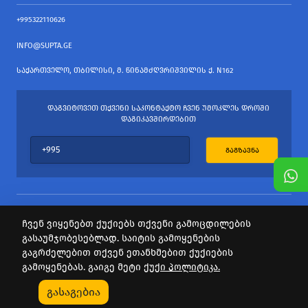
+995322110626
INFO@SUPTA.GE
ᲡᲐᲥᲐᲠᲗᲕᲔᲚᲝ, ᲗᲑᲘᲚᲘᲡᲘ, Მ. ᲬᲘᲜᲐᲛᲫᲦᲕᲠᲘᲨᲕᲘᲚᲘᲡ Ქ. N162
ᲓᲐᲒᲕᲘᲢᲝᲕᲔᲗ ᲗᲥᲕᲔᲜᲘ ᲡᲐᲙᲝᲜᲢᲐᲥᲢᲝ ᲩᲕᲔᲜ ᲣᲛᲝᲙᲚᲔᲡ ᲓᲠᲝᲨᲘ
ᲓᲐᲒᲘᲙᲐᲕᲨᲘᲠᲓᲔᲑᲘᲗ
ᲒᲐᲒᲖᲐᲕᲜᲐ
ჩვენ ვიყენებთ ქუქიებს თქვენი გამოცდილების
გასაუმჯობესებლად. საიტის გამოყენების
ყველა უფლება დაცულია
გაგრძელებით თქვენ ეთანხმებით ქუქიების
საიტის პროვაიდერი Webdoors.ge
გამოყენებას. გაიგე მეტი
ქუქი პოლიტიკა.
0
გასაგებია
Კატეგორიები
Აქციები
Კალათა
Პროფილი