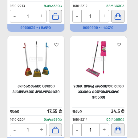
1610-2213
ᲛᲐᲠᲐᲒᲨᲘᲐ
1610-2212
ᲛᲐᲠᲐᲒᲨᲘᲐ
-
-
+
+
ᲛᲘᲜᲘᲛᲣᲛ - 1 ᲪᲐᲚᲘ
ᲛᲘᲜᲘᲛᲣᲛ - 1 ᲪᲐᲚᲘ
ᲞᲚᲐᲡᲢᲛᲐᲡᲘᲡ ᲪᲝᲪᲮᲘ
YORK-ᲘᲝᲠᲙ ᲑᲠᲢᲧᲔᲚᲘ ᲛᲝᲞᲘ
ᲐᲥᲐᲜᲓᲐᲖᲘᲗ ᲙᲝᲛᲞᲚᲔᲥᲢᲨᲘ
ᲞᲔᲞᲘᲢᲐ ᲢᲔᲚᲔᲡᲙᲝᲞᲣᲠᲘ
ᲯᲝᲮᲘᲗ
17.55 ₾
34.5 ₾
ᲤᲐᲡᲘ
ᲤᲐᲡᲘ
1610-2204
ᲛᲐᲠᲐᲒᲨᲘᲐ
1610-2214
ᲛᲐᲠᲐᲒᲨᲘᲐ
-
-
+
+