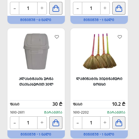
-
-
+
+
ᲛᲘᲜᲘᲛᲣᲛ - 0 ᲪᲐᲚᲘ
ᲛᲘᲜᲘᲛᲣᲛ - 1 ᲪᲐᲚᲘ
ᲞᲚᲐᲡᲢᲛᲐᲡᲘᲡ ᲣᲠᲜᲐ
ᲚᲐᲛᲘᲜᲐᲢᲘᲡ ᲕᲘᲔᲢᲜᲐᲛᲣᲠᲘ
ᲗᲐᲕᲡᲐᲮᲣᲠᲘᲗ 30Ლ
ᲪᲝᲪᲮᲘ
30 ₾
10.2 ₾
ᲤᲐᲡᲘ
ᲤᲐᲡᲘ
1610-2611
ᲛᲐᲠᲐᲒᲨᲘᲐ
1610-2202
ᲛᲐᲠᲐᲒᲨᲘᲐ
-
-
+
+
ᲛᲘᲜᲘᲛᲣᲛ - 1 ᲪᲐᲚᲘ
ᲛᲘᲜᲘᲛᲣᲛ - 1 ᲪᲐᲚᲘ