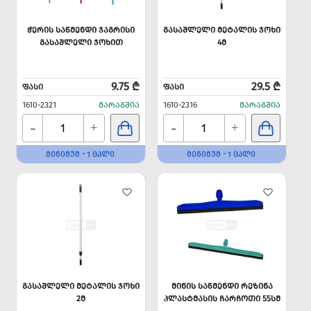
ᲭᲔᲠᲘᲡ ᲡᲐᲬᲛᲔᲜᲓᲘ ᲯᲐᲒᲠᲘᲡᲘ
ᲒᲐᲡᲐᲨᲚᲔᲚᲘ ᲛᲔᲢᲐᲚᲘᲡ ᲯᲝᲮᲘ
ᲒᲐᲡᲐᲨᲚᲔᲚᲘ ᲯᲝᲮᲘᲗ
4Მ
9.75 ₾
29.5 ₾
ᲤᲐᲡᲘ
ᲤᲐᲡᲘ
1610-2321
ᲛᲐᲠᲐᲒᲨᲘᲐ
1610-2316
ᲛᲐᲠᲐᲒᲨᲘᲐ
-
-
+
+
ᲛᲘᲜᲘᲛᲣᲛ - 1 ᲪᲐᲚᲘ
ᲛᲘᲜᲘᲛᲣᲛ - 1 ᲪᲐᲚᲘ
ᲒᲐᲡᲐᲨᲚᲔᲚᲘ ᲛᲔᲢᲐᲚᲘᲡ ᲯᲝᲮᲘ
ᲛᲘᲜᲘᲡ ᲡᲐᲬᲛᲔᲜᲓᲘ ᲠᲔᲖᲘᲜᲐ
2Მ
ᲞᲚᲐᲡᲢᲛᲐᲡᲘᲡ ᲩᲐᲠᲩᲝᲗᲘ 55ᲡᲛ