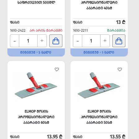
ᲡᲐᲤᲠᲥᲕᲔᲕᲘᲗ 500ᲛᲚ
ᲞᲠᲝᲤᲔᲡᲘᲝᲜᲐᲚᲣᲠᲘ
ᲐᲞᲐᲠᲐᲢᲘ 40ᲡᲛ
13 ₾
ᲤᲐᲡᲘ
ᲤᲐᲡᲘ
1610-2422
ᲐᲠ ᲐᲠᲘᲡ ᲛᲐᲠᲐᲒᲨᲘ
1610-2211
ᲛᲐᲠᲐᲒᲨᲘᲐ
-
-
+
+
ᲛᲘᲜᲘᲛᲣᲛ - 5 ᲪᲐᲚᲘ
ᲛᲘᲜᲘᲛᲣᲛ - 1 ᲪᲐᲚᲘ
ELMOP ᲛᲝᲞᲘᲡ
ELMOP ᲛᲝᲞᲘᲡ
ᲞᲠᲝᲤᲔᲡᲘᲝᲜᲐᲚᲣᲠᲘ
ᲞᲠᲝᲤᲔᲡᲘᲝᲜᲐᲚᲣᲠᲘ
ᲐᲞᲐᲠᲐᲢᲘ 60ᲡᲛ
ᲐᲞᲐᲠᲐᲢᲘ 50ᲡᲛ
13.95 ₾
13.55 ₾
ᲤᲐᲡᲘ
ᲤᲐᲡᲘ