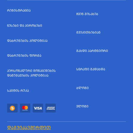
ᲠᲔᲒᲘᲡᲢᲠᲐᲪᲘᲐ
ᲩᲕᲔᲜ ᲨᲔᲡᲐᲮᲔᲑ
ᲬᲔᲡᲔᲑᲘ ᲓᲐ ᲞᲘᲠᲝᲑᲔᲑᲘ
ᲒᲕᲔᲙᲘᲗᲮᲔᲑᲘᲐᲜ
ᲓᲐᲑᲠᲣᲜᲔᲑᲘᲡ ᲞᲝᲚᲘᲢᲘᲙᲐ
ᲒᲐᲮᲓᲘ ᲞᲐᲠᲢᲜᲘᲝᲠᲘ
ᲓᲐᲑᲠᲣᲜᲔᲑᲘᲡ ᲤᲝᲠᲛᲐ
ᲡᲬᲠᲐᲤᲘ ᲒᲐᲓᲐᲮᲓᲐ
ᲞᲔᲠᲡᲝᲜᲐᲚᲣᲠᲘ ᲛᲝᲜᲐᲪᲔᲛᲔᲑᲘᲡ
ᲓᲐᲛᲣᲨᲐᲕᲔᲑᲘᲡ ᲞᲝᲚᲘᲢᲘᲙᲐ
ᲑᲚᲝᲒᲘ
ᲡᲐᲘᲢᲘᲡ ᲠᲣᲙᲐ
ᲕᲚᲝᲒᲘ
ᲓᲐᲒᲕᲘᲙᲐᲕᲨᲘᲠᲓᲘᲗ