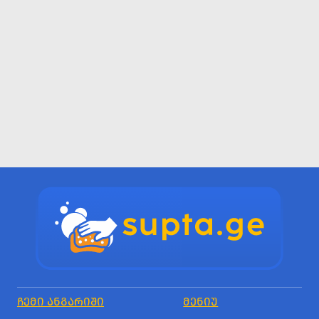
ᲩᲔᲛᲘ ᲐᲜᲒᲐᲠᲘᲨᲘ
ᲛᲔᲜᲘᲣ