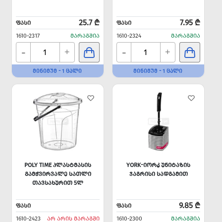
25.7 ₾
7.95 ₾
ᲤᲐᲡᲘ
ᲤᲐᲡᲘ
1610-2317
ᲛᲐᲠᲐᲒᲨᲘᲐ
1610-2324
ᲛᲐᲠᲐᲒᲨᲘᲐ
-
-
+
+
ᲛᲘᲜᲘᲛᲣᲛ - 1 ᲪᲐᲚᲘ
ᲛᲘᲜᲘᲛᲣᲛ - 1 ᲪᲐᲚᲘ
POLY TIME ᲞᲚᲐᲡᲢᲛᲐᲡᲘᲡ
YORK-ᲘᲝᲠᲙ ᲣᲜᲘᲢᲐᲖᲘᲡ
ᲒᲐᲛᲭᲕᲘᲠᲕᲐᲚᲔ ᲡᲐᲗᲚᲘ
ᲯᲐᲒᲠᲘᲡᲘ ᲡᲐᲓᲒᲐᲛᲘᲗ
ᲗᲐᲕᲡᲐᲮᲣᲠᲘᲗ 5Ლ
9.85 ₾
ᲤᲐᲡᲘ
ᲤᲐᲡᲘ
1610-2423
ᲐᲠ ᲐᲠᲘᲡ ᲛᲐᲠᲐᲒᲨᲘ
1610-2300
ᲛᲐᲠᲐᲒᲨᲘᲐ