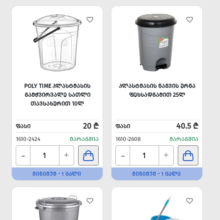
POLY TIME ᲞᲚᲐᲡᲢᲛᲐᲡᲘᲡ
ᲞᲚᲐᲡᲢᲛᲐᲡᲘᲡ ᲜᲐᲒᲕᲘᲡ ᲣᲠᲜᲐ
ᲒᲐᲛᲭᲕᲘᲠᲕᲐᲚᲔ ᲡᲐᲗᲚᲘ
ᲤᲔᲮᲡᲐᲓᲒᲐᲛᲘᲗ 25Ლ
ᲗᲐᲕᲡᲐᲮᲣᲠᲘᲗ 10Ლ
20 ₾
40.5 ₾
ᲤᲐᲡᲘ
ᲤᲐᲡᲘ
1610-2424
ᲛᲐᲠᲐᲒᲨᲘᲐ
1610-2608
ᲛᲐᲠᲐᲒᲨᲘᲐ
-
-
+
+
ᲛᲘᲜᲘᲛᲣᲛ - 1 ᲪᲐᲚᲘ
ᲛᲘᲜᲘᲛᲣᲛ - 1 ᲪᲐᲚᲘ