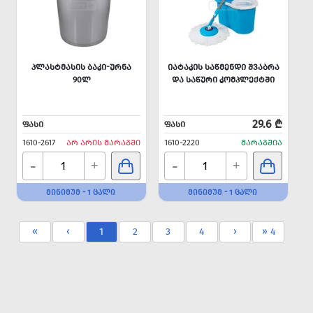
ᲞᲚᲐᲡᲢᲛᲐᲡᲘᲡ ᲑᲐᲙᲘ-ᲣᲠᲜᲐ
ᲘᲐᲢᲐᲙᲘᲡ ᲡᲐᲬᲛᲔᲜᲓᲘ ᲨᲕᲐᲑᲠᲐ
90Ლ
ᲓᲐ ᲡᲐᲬᲣᲠᲘ ᲙᲝᲛᲞᲚᲔᲥᲢᲨᲘ
29.6 ₾
ᲤᲐᲡᲘ
ᲤᲐᲡᲘ
1610-2617
ᲐᲠ ᲐᲠᲘᲡ ᲛᲐᲠᲐᲒᲨᲘ
1610-2220
ᲛᲐᲠᲐᲒᲨᲘᲐ
-
-
+
+
ᲛᲘᲜᲘᲛᲣᲛ - 1 ᲪᲐᲚᲘ
ᲛᲘᲜᲘᲛᲣᲛ - 1 ᲪᲐᲚᲘ
«
‹
1
2
3
4
›
» 4