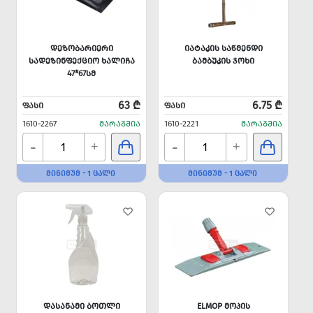
ᲓᲔᲖᲝᲑᲐᲠᲘᲔᲠᲘ
ᲘᲐᲢᲐᲙᲘᲡ ᲡᲐᲬᲛᲔᲜᲓᲘ
ᲡᲐᲓᲔᲖᲘᲜᲤᲔᲥᲪᲘᲝ ᲮᲐᲚᲘᲩᲐ
ᲑᲐᲛᲑᲣᲙᲘᲡ ᲯᲝᲮᲘ
47*67ᲡᲛ
63 ₾
6.75 ₾
ᲤᲐᲡᲘ
ᲤᲐᲡᲘ
1610-2267
ᲛᲐᲠᲐᲒᲨᲘᲐ
1610-2221
ᲛᲐᲠᲐᲒᲨᲘᲐ
-
-
+
+
ᲛᲘᲜᲘᲛᲣᲛ - 1 ᲪᲐᲚᲘ
ᲛᲘᲜᲘᲛᲣᲛ - 1 ᲪᲐᲚᲘ
ᲓᲐᲡᲐᲜᲐᲛᲘ ᲑᲝᲗᲚᲘ
ELMOP ᲛᲝᲞᲘᲡ