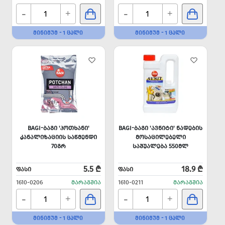
-
-
+
+
ᲛᲘᲜᲘᲛᲣᲛ - 1 ᲪᲐᲚᲘ
ᲛᲘᲜᲘᲛᲣᲛ - 1 ᲪᲐᲚᲘ
BAGI-ᲑᲐᲒᲘ 'ᲞᲝᲗᲮᲐᲜᲘ'
BAGI-ᲑᲐᲒᲘ 'ᲐᲕᲜᲘᲢᲘ' ᲜᲐᲓᲔᲑᲘᲡ
ᲙᲐᲜᲐᲚᲘᲖᲐᲪᲘᲘᲡ ᲡᲐᲬᲛᲔᲜᲓᲘ
ᲛᲝᲡᲐᲪᲘᲚᲔᲑᲔᲚᲘ
70ᲒᲠ
ᲡᲐᲨᲣᲐᲚᲔᲑᲐ 550ᲛᲚ
5.5 ₾
18.9 ₾
ᲤᲐᲡᲘ
ᲤᲐᲡᲘ
1610-0206
ᲛᲐᲠᲐᲒᲨᲘᲐ
1610-0211
ᲛᲐᲠᲐᲒᲨᲘᲐ
-
-
+
+
ᲛᲘᲜᲘᲛᲣᲛ - 1 ᲪᲐᲚᲘ
ᲛᲘᲜᲘᲛᲣᲛ - 1 ᲪᲐᲚᲘ