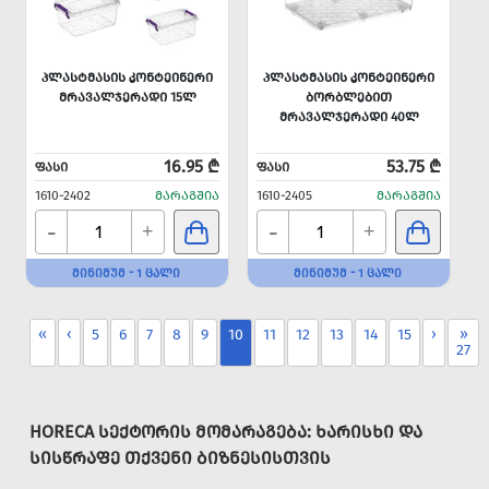
ᲞᲚᲐᲡᲢᲛᲐᲡᲘᲡ ᲙᲝᲜᲢᲔᲘᲜᲔᲠᲘ
ᲞᲚᲐᲡᲢᲛᲐᲡᲘᲡ ᲙᲝᲜᲢᲔᲘᲜᲔᲠᲘ
ᲛᲠᲐᲕᲐᲚᲯᲔᲠᲐᲓᲘ 15Ლ
ᲑᲝᲠᲑᲚᲔᲑᲘᲗ
ᲛᲠᲐᲕᲐᲚᲯᲔᲠᲐᲓᲘ 40Ლ
16.95 ₾
53.75 ₾
ᲤᲐᲡᲘ
ᲤᲐᲡᲘ
1610-2402
ᲛᲐᲠᲐᲒᲨᲘᲐ
1610-2405
ᲛᲐᲠᲐᲒᲨᲘᲐ
-
-
+
+
ᲛᲘᲜᲘᲛᲣᲛ - 1 ᲪᲐᲚᲘ
ᲛᲘᲜᲘᲛᲣᲛ - 1 ᲪᲐᲚᲘ
«
‹
5
6
7
8
9
10
11
12
13
14
15
›
»
27
HORECA ᲡᲔᲥᲢᲝᲠᲘᲡ ᲛᲝᲛᲐᲠᲐᲒᲔᲑᲐ: ᲮᲐᲠᲘᲡᲮᲘ ᲓᲐ
ᲡᲘᲡᲬᲠᲐᲤᲔ ᲗᲥᲕᲔᲜᲘ ᲑᲘᲖᲜᲔᲡᲘᲡᲗᲕᲘᲡ