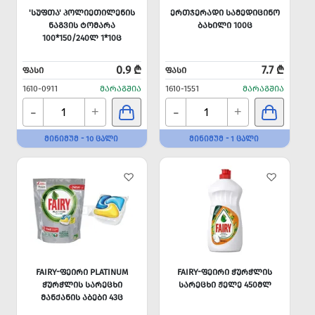
'ᲡᲣᲤᲗᲐ' ᲞᲝᲚᲘᲔᲗᲘᲚᲔᲜᲘᲡ
ᲔᲠᲗᲯᲔᲠᲐᲓᲘ ᲡᲐᲛᲔᲓᲘᲪᲘᲜᲝ
ᲜᲐᲒᲕᲘᲡ ᲢᲝᲛᲐᲠᲐ
ᲑᲐᲮᲘᲚᲘ 100Ც
100*150/240Ლ 1*10Ც
0.9 ₾
7.7 ₾
ᲤᲐᲡᲘ
ᲤᲐᲡᲘ
1610-0911
ᲛᲐᲠᲐᲒᲨᲘᲐ
1610-1551
ᲛᲐᲠᲐᲒᲨᲘᲐ
-
-
+
+
ᲛᲘᲜᲘᲛᲣᲛ - 10 ᲪᲐᲚᲘ
ᲛᲘᲜᲘᲛᲣᲛ - 1 ᲪᲐᲚᲘ
FAIRY-ᲤᲔᲘᲠᲘ PLATINUM
FAIRY-ᲤᲔᲘᲠᲘ ᲭᲣᲠᲭᲚᲘᲡ
ᲭᲣᲠᲭᲚᲘᲡ ᲡᲐᲠᲔᲪᲮᲘ
ᲡᲐᲠᲔᲪᲮᲘ ᲟᲔᲚᲔ 450ᲛᲚ
ᲛᲐᲜᲥᲐᲜᲘᲡ ᲐᲑᲔᲑᲘ 43Ც