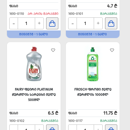
4.7 ₾
ᲤᲐᲡᲘ
ᲤᲐᲡᲘ
1610-0110
ᲐᲠ ᲐᲠᲘᲡ ᲛᲐᲠᲐᲒᲨᲘ
1610-0101
ᲛᲐᲠᲐᲒᲨᲘᲐ
-
-
+
+
ᲛᲘᲜᲘᲛᲣᲛ - 1 ᲪᲐᲚᲘ
ᲛᲘᲜᲘᲛᲣᲛ - 1 ᲪᲐᲚᲘ
FAIRY-ᲤᲔᲘᲠᲘ PLATINUM
FROSCH-ᲤᲠᲝᲨᲘ ᲟᲔᲚᲔ
ᲭᲣᲠᲭᲚᲘᲡ ᲡᲐᲠᲔᲪᲮᲘ ᲟᲔᲚᲔ
ᲭᲣᲠᲭᲚᲘᲡ 1000ᲛᲚ
500ᲛᲚ
6.5 ₾
11.75 ₾
ᲤᲐᲡᲘ
ᲤᲐᲡᲘ
1610-0102
ᲛᲐᲠᲐᲒᲨᲘᲐ
1610-0117
ᲛᲐᲠᲐᲒᲨᲘᲐ