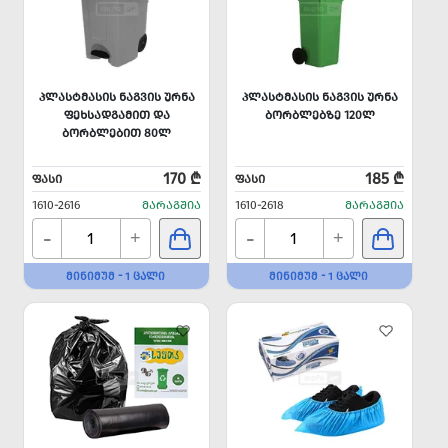
ᲞᲚᲐᲡᲢᲛᲐᲡᲘᲡ ᲜᲐᲒᲕᲘᲡ ᲣᲠᲜᲐ
ᲞᲚᲐᲡᲢᲛᲐᲡᲘᲡ ᲜᲐᲒᲕᲘᲡ ᲣᲠᲜᲐ
ᲤᲔᲮᲡᲐᲓᲒᲐᲛᲘᲗ ᲓᲐ
ᲑᲝᲠᲑᲚᲔᲑᲖᲔ 120Ლ
ᲑᲝᲠᲑᲚᲔᲑᲘᲗ 80Ლ
170 ₾
185 ₾
ᲤᲐᲡᲘ
ᲤᲐᲡᲘ
1610-2616
ᲛᲐᲠᲐᲒᲨᲘᲐ
1610-2618
ᲛᲐᲠᲐᲒᲨᲘᲐ
-
-
+
+
ᲛᲘᲜᲘᲛᲣᲛ - 1 ᲪᲐᲚᲘ
ᲛᲘᲜᲘᲛᲣᲛ - 1 ᲪᲐᲚᲘ