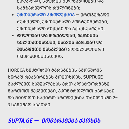
ᲥᲐᲦᲐᲚᲓᲘ, ᲡᲣᲤᲠᲘᲡ ᲮᲔᲚᲡᲐᲮᲝᲪᲔᲑᲘ ᲓᲐ
ᲡᲐᲛᲖᲐᲠᲔᲣᲚᲝᲡ ᲠᲣᲚᲝᲜᲔᲑᲘ;
ᲔᲠᲗᲯᲔᲠᲐᲓᲘ ᲞᲠᲝᲓᲣᲥᲪᲘᲐ
— ᲔᲠᲗᲯᲔᲠᲐᲓᲘ
ᲭᲣᲠᲭᲔᲚᲘ, ᲔᲠᲗᲯᲔᲠᲐᲓᲘ ᲙᲝᲜᲢᲔᲘᲜᲔᲠᲔᲑᲘ,
ᲔᲠᲗᲯᲔᲠᲐᲓᲘ ᲭᲘᲥᲔᲑᲘ ᲓᲐ ᲐᲥᲡᲔᲡᲣᲐᲠᲔᲑᲘ;
ᲢᲘᲚᲝᲔᲑᲘ ᲓᲐ ᲦᲠᲣᲑᲚᲔᲑᲘ
,
ᲠᲔᲖᲘᲜᲘᲡ
ᲮᲔᲚᲗᲐᲗᲛᲐᲜᲔᲑᲘ
,
ᲜᲐᲒᲕᲘᲡ ᲞᲐᲠᲙᲔᲑᲘ
ᲓᲐ
ᲨᲔᲡᲐᲤᲣᲗᲘ ᲛᲐᲡᲐᲚᲔᲑᲘ
ᲧᲝᲕᲔᲚᲓᲦᲘᲣᲠᲘ
ᲝᲞᲔᲠᲐᲪᲘᲔᲑᲘᲡᲗᲕᲘᲡ.
HORECA ᲡᲔᲥᲢᲝᲠᲨᲘ ᲛᲐᲠᲐᲒᲔᲑᲘᲡ ᲐᲛᲝᲬᲣᲠᲕᲐ
ᲡᲬᲠᲐᲤ ᲠᲔᲐᲒᲘᲠᲔᲑᲐᲡ ᲛᲝᲘᲗᲮᲝᲕᲡ.
SUPTA.GE
ᲒᲐᲫᲚᲔᲕᲗ ᲡᲐᲨᲣᲐᲚᲔᲑᲐᲡ ᲔᲠᲗ ᲞᲚᲐᲢᲤᲝᲠᲛᲐᲖᲔ
ᲛᲐᲠᲗᲝᲗ ᲨᲔᲙᲕᲔᲗᲔᲑᲘ, ᲐᲙᲝᲜᲢᲠᲝᲚᲝᲗ ᲮᲐᲠᲯᲔᲑᲘ
ᲓᲐ ᲛᲘᲘᲦᲝᲗ ᲡᲐᲭᲘᲠᲝ ᲞᲠᲝᲓᲣᲥᲪᲘᲐ ᲗᲑᲘᲚᲘᲡᲨᲘ 2–
3 ᲡᲐᲛᲣᲨᲐᲝ ᲡᲐᲐᲗᲨᲘ.
SUPTA.GE
—
ᲛᲝᲛᲐᲠᲐᲒᲔᲑᲐ ᲥᲐᲝᲡᲘᲡ