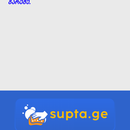
ᲒᲐᲠᲔᲨᲔ.