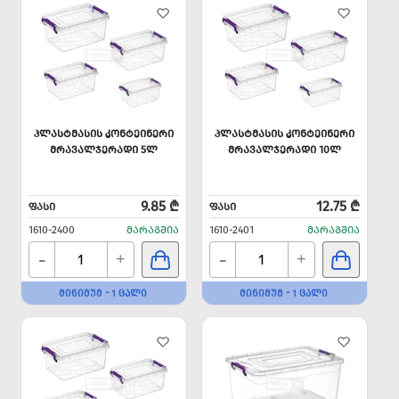
ᲞᲚᲐᲡᲢᲛᲐᲡᲘᲡ ᲙᲝᲜᲢᲔᲘᲜᲔᲠᲘ
ᲞᲚᲐᲡᲢᲛᲐᲡᲘᲡ ᲙᲝᲜᲢᲔᲘᲜᲔᲠᲘ
ᲛᲠᲐᲕᲐᲚᲯᲔᲠᲐᲓᲘ 5Ლ
ᲛᲠᲐᲕᲐᲚᲯᲔᲠᲐᲓᲘ 10Ლ
9.85 ₾
12.75 ₾
ᲤᲐᲡᲘ
ᲤᲐᲡᲘ
1610-2400
ᲛᲐᲠᲐᲒᲨᲘᲐ
1610-2401
ᲛᲐᲠᲐᲒᲨᲘᲐ
-
-
+
+
ᲛᲘᲜᲘᲛᲣᲛ - 1 ᲪᲐᲚᲘ
ᲛᲘᲜᲘᲛᲣᲛ - 1 ᲪᲐᲚᲘ