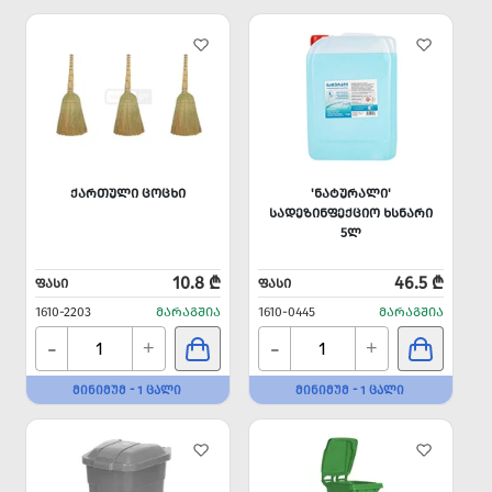
ᲥᲐᲠᲗᲣᲚᲘ ᲪᲝᲪᲮᲘ
'ᲜᲐᲢᲣᲠᲐᲚᲘ'
ᲡᲐᲓᲔᲖᲘᲜᲤᲔᲥᲪᲘᲝ ᲮᲡᲜᲐᲠᲘ
5Ლ
10.8 ₾
46.5 ₾
ᲤᲐᲡᲘ
ᲤᲐᲡᲘ
1610-2203
ᲛᲐᲠᲐᲒᲨᲘᲐ
1610-0445
ᲛᲐᲠᲐᲒᲨᲘᲐ
-
-
+
+
ᲛᲘᲜᲘᲛᲣᲛ - 1 ᲪᲐᲚᲘ
ᲛᲘᲜᲘᲛᲣᲛ - 1 ᲪᲐᲚᲘ