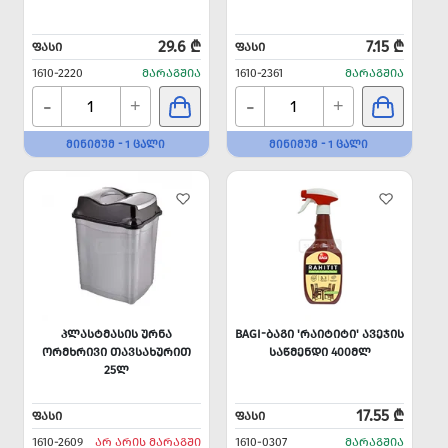
29.6 ₾
7.15 ₾
ᲤᲐᲡᲘ
ᲤᲐᲡᲘ
1610-2220
ᲛᲐᲠᲐᲒᲨᲘᲐ
1610-2361
ᲛᲐᲠᲐᲒᲨᲘᲐ
-
-
+
+
ᲛᲘᲜᲘᲛᲣᲛ - 1 ᲪᲐᲚᲘ
ᲛᲘᲜᲘᲛᲣᲛ - 1 ᲪᲐᲚᲘ
ᲞᲚᲐᲡᲢᲛᲐᲡᲘᲡ ᲣᲠᲜᲐ
BAGI-ᲑᲐᲒᲘ 'ᲠᲐᲘᲢᲘᲢᲘ' ᲐᲕᲔᲯᲘᲡ
ᲝᲠᲛᲮᲠᲘᲕᲘ ᲗᲐᲕᲡᲐᲮᲣᲠᲘᲗ
ᲡᲐᲬᲛᲔᲜᲓᲘ 400ᲛᲚ
25Ლ
17.55 ₾
ᲤᲐᲡᲘ
ᲤᲐᲡᲘ
1610-2609
ᲐᲠ ᲐᲠᲘᲡ ᲛᲐᲠᲐᲒᲨᲘ
1610-0307
ᲛᲐᲠᲐᲒᲨᲘᲐ