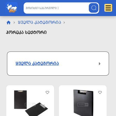
ᲧᲕᲔᲚᲐ ᲙᲐᲢᲔᲒᲝᲠᲘᲐ
Ჰორეკა Სექტორი
ᲧᲕᲔᲚᲐ ᲙᲐᲢᲔᲒᲝᲠᲘᲐ