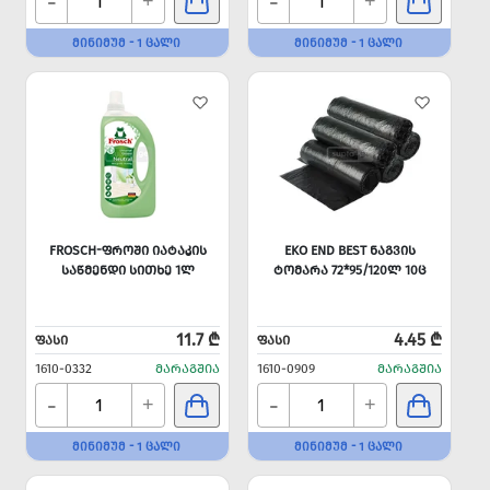
-
-
+
+
ᲛᲘᲜᲘᲛᲣᲛ - 1 ᲪᲐᲚᲘ
ᲛᲘᲜᲘᲛᲣᲛ - 1 ᲪᲐᲚᲘ
FROSCH-ᲤᲠᲝᲨᲘ ᲘᲐᲢᲐᲙᲘᲡ
EKO END BEST ᲜᲐᲒᲕᲘᲡ
ᲡᲐᲬᲛᲔᲜᲓᲘ ᲡᲘᲗᲮᲔ 1Ლ
ᲢᲝᲛᲐᲠᲐ 72*95/120Ლ 10Ც
11.7 ₾
4.45 ₾
ᲤᲐᲡᲘ
ᲤᲐᲡᲘ
1610-0332
ᲛᲐᲠᲐᲒᲨᲘᲐ
1610-0909
ᲛᲐᲠᲐᲒᲨᲘᲐ
-
-
+
+
ᲛᲘᲜᲘᲛᲣᲛ - 1 ᲪᲐᲚᲘ
ᲛᲘᲜᲘᲛᲣᲛ - 1 ᲪᲐᲚᲘ