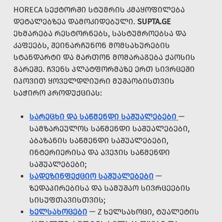
HORECA ᲡᲔᲥᲢᲝᲠᲨᲘ ᲡᲢᲣᲛᲠᲘᲡ ᲙᲛᲐᲧᲝᲤᲘᲚᲔᲑᲐ
ᲓᲔᲢᲐᲚᲔᲑᲖᲔᲐ ᲓᲐᲛᲝᲙᲘᲓᲔᲑᲣᲚᲘ.
SUPTA.GE
ᲔᲮᲛᲐᲠᲔᲑᲐ ᲠᲔᲡᲢᲝᲠᲜᲔᲑᲡ, ᲡᲐᲡᲢᲣᲛᲠᲝᲔᲑᲡᲐ ᲓᲐ
ᲙᲐᲤᲔᲔᲑᲡ, ᲨᲔᲘᲜᲐᲠᲩᲣᲜᲝᲜ ᲛᲝᲛᲡᲐᲮᲣᲠᲔᲑᲘᲡ
ᲡᲢᲐᲜᲓᲐᲠᲢᲘ ᲓᲐ ᲛᲐᲠᲗᲝᲜ ᲛᲝᲛᲐᲠᲐᲒᲔᲑᲐ ᲥᲐᲝᲡᲘᲡ
ᲒᲐᲠᲔᲨᲔ. ᲩᲕᲔᲜᲡ ᲞᲚᲐᲢᲤᲝᲠᲛᲐᲖᲔ ᲔᲠᲗ ᲡᲘᲕᲠᲪᲔᲨᲘ
ᲘᲞᲝᲕᲘᲗ ᲧᲝᲕᲔᲚᲓᲦᲘᲣᲠᲘ ᲛᲣᲨᲐᲝᲑᲘᲡᲗᲕᲘᲡ
ᲡᲐᲭᲘᲠᲝ ᲞᲠᲝᲓᲣᲥᲪᲘᲐᲡ:
ᲡᲐᲠᲔᲪᲮᲘ ᲓᲐ ᲡᲐᲬᲛᲔᲜᲓᲘ ᲡᲐᲨᲣᲐᲚᲔᲑᲔᲑᲘ
—
ᲡᲐᲛᲖᲐᲠᲔᲣᲚᲝᲡ ᲡᲐᲬᲛᲔᲜᲓᲘ ᲡᲐᲨᲣᲐᲚᲔᲑᲔᲑᲘ,
ᲐᲑᲐᲖᲐᲜᲘᲡ ᲡᲐᲬᲛᲔᲜᲓᲘ ᲡᲐᲨᲣᲐᲚᲔᲑᲔᲑᲘ,
ᲘᲜᲢᲔᲠᲘᲔᲠᲘᲡᲐ ᲓᲐ ᲐᲕᲔᲯᲘᲡ ᲡᲐᲬᲛᲔᲜᲓᲘ
ᲡᲐᲨᲣᲐᲚᲔᲑᲔᲑᲘ;
ᲡᲐᲓᲔᲖᲘᲜᲤᲔᲥᲪᲘᲝ ᲡᲐᲨᲣᲐᲚᲔᲑᲔᲑᲘ
—
ᲖᲔᲓᲐᲞᲘᲠᲔᲑᲘᲡᲐ ᲓᲐ ᲡᲐᲛᲣᲨᲐᲝ ᲡᲘᲕᲠᲪᲔᲔᲑᲘᲡ
ᲡᲘᲡᲣᲤᲗᲐᲕᲘᲡᲗᲕᲘᲡ;
ᲮᲔᲚᲡᲐᲮᲝᲪᲔᲑᲘ
— Z ᲮᲔᲚᲡᲐᲮᲝᲪᲘ, ᲢᲣᲐᲚᲔᲢᲘᲡ