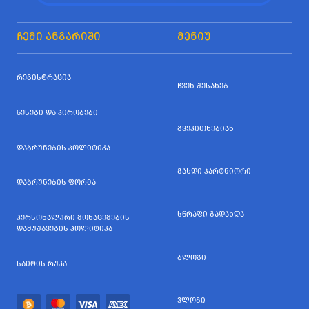
ᲩᲔᲛᲘ ᲐᲜᲒᲐᲠᲘᲨᲘ
ᲛᲔᲜᲘᲣ
ᲠᲔᲒᲘᲡᲢᲠᲐᲪᲘᲐ
ᲩᲕᲔᲜ ᲨᲔᲡᲐᲮᲔᲑ
ᲬᲔᲡᲔᲑᲘ ᲓᲐ ᲞᲘᲠᲝᲑᲔᲑᲘ
ᲒᲕᲔᲙᲘᲗᲮᲔᲑᲘᲐᲜ
ᲓᲐᲑᲠᲣᲜᲔᲑᲘᲡ ᲞᲝᲚᲘᲢᲘᲙᲐ
ᲒᲐᲮᲓᲘ ᲞᲐᲠᲢᲜᲘᲝᲠᲘ
ᲓᲐᲑᲠᲣᲜᲔᲑᲘᲡ ᲤᲝᲠᲛᲐ
ᲡᲬᲠᲐᲤᲘ ᲒᲐᲓᲐᲮᲓᲐ
ᲞᲔᲠᲡᲝᲜᲐᲚᲣᲠᲘ ᲛᲝᲜᲐᲪᲔᲛᲔᲑᲘᲡ
ᲓᲐᲛᲣᲨᲐᲕᲔᲑᲘᲡ ᲞᲝᲚᲘᲢᲘᲙᲐ
ᲑᲚᲝᲒᲘ
ᲡᲐᲘᲢᲘᲡ ᲠᲣᲙᲐ
ᲕᲚᲝᲒᲘ