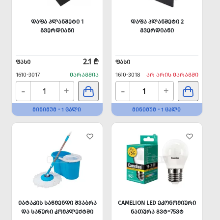
ᲓᲐᲤᲐ ᲞᲚᲐᲜᲨᲔᲢᲘ 1
ᲓᲐᲤᲐ ᲞᲚᲐᲜᲨᲔᲢᲘ 2
ᲒᲕᲔᲠᲓᲘᲐᲜᲘ
ᲒᲕᲔᲠᲓᲘᲐᲜᲘ
2.1 ₾
ᲤᲐᲡᲘ
ᲤᲐᲡᲘ
1610-3017
ᲛᲐᲠᲐᲒᲨᲘᲐ
1610-3018
ᲐᲠ ᲐᲠᲘᲡ ᲛᲐᲠᲐᲒᲨᲘ
-
-
+
+
ᲛᲘᲜᲘᲛᲣᲛ - 1 ᲪᲐᲚᲘ
ᲛᲘᲜᲘᲛᲣᲛ - 1 ᲪᲐᲚᲘ
ᲘᲐᲢᲐᲙᲘᲡ ᲡᲐᲬᲛᲔᲜᲓᲘ ᲨᲕᲐᲑᲠᲐ
CAMELION LED ᲔᲙᲝᲜᲝᲛᲘᲣᲠᲘ
ᲓᲐ ᲡᲐᲬᲣᲠᲘ ᲙᲝᲛᲞᲚᲔᲥᲢᲨᲘ
ᲜᲐᲗᲣᲠᲐ 8ᲕᲢ=75ᲕᲢ