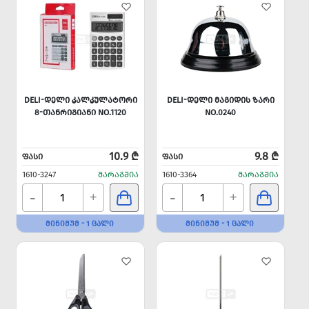
DELI-ᲓᲔᲚᲘ ᲙᲐᲚᲙᲣᲚᲐᲢᲝᲠᲘ
DELI-ᲓᲔᲚᲘ ᲛᲐᲒᲘᲓᲘᲡ ᲖᲐᲠᲘ
8-ᲗᲐᲜᲠᲘᲒᲘᲐᲜᲘ NO.1120
NO.0240
10.9 ₾
9.8 ₾
ᲤᲐᲡᲘ
ᲤᲐᲡᲘ
1610-3247
ᲛᲐᲠᲐᲒᲨᲘᲐ
1610-3364
ᲛᲐᲠᲐᲒᲨᲘᲐ
-
-
+
+
ᲛᲘᲜᲘᲛᲣᲛ - 1 ᲪᲐᲚᲘ
ᲛᲘᲜᲘᲛᲣᲛ - 1 ᲪᲐᲚᲘ