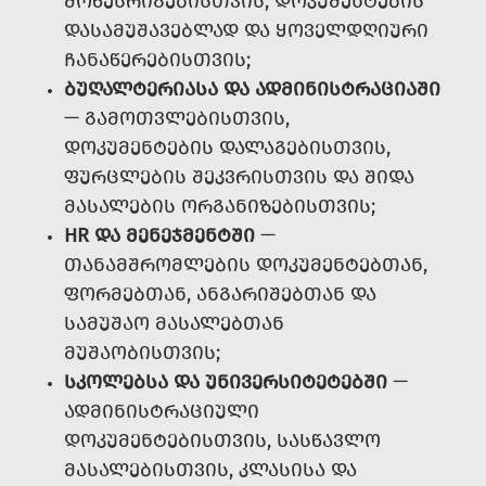
ᲛᲝᲬᲔᲡᲠᲘᲒᲔᲑᲘᲡᲗᲕᲘᲡ, ᲓᲝᲙᲣᲛᲔᲜᲢᲔᲑᲘᲡ
ᲓᲐᲡᲐᲛᲣᲨᲐᲕᲔᲑᲚᲐᲓ ᲓᲐ ᲧᲝᲕᲔᲚᲓᲦᲘᲣᲠᲘ
ᲩᲐᲜᲐᲬᲔᲠᲔᲑᲘᲡᲗᲕᲘᲡ;
ᲑᲣᲦᲐᲚᲢᲔᲠᲘᲐᲡᲐ ᲓᲐ ᲐᲓᲛᲘᲜᲘᲡᲢᲠᲐᲪᲘᲐᲨᲘ
— ᲒᲐᲛᲝᲗᲕᲚᲔᲑᲘᲡᲗᲕᲘᲡ,
ᲓᲝᲙᲣᲛᲔᲜᲢᲔᲑᲘᲡ ᲓᲐᲚᲐᲒᲔᲑᲘᲡᲗᲕᲘᲡ,
ᲤᲣᲠᲪᲚᲔᲑᲘᲡ ᲨᲔᲙᲕᲠᲘᲡᲗᲕᲘᲡ ᲓᲐ ᲨᲘᲓᲐ
ᲛᲐᲡᲐᲚᲔᲑᲘᲡ ᲝᲠᲒᲐᲜᲘᲖᲔᲑᲘᲡᲗᲕᲘᲡ;
HR ᲓᲐ ᲛᲔᲜᲔᲯᲛᲔᲜᲢᲨᲘ
—
ᲗᲐᲜᲐᲛᲨᲠᲝᲛᲚᲔᲑᲘᲡ ᲓᲝᲙᲣᲛᲔᲜᲢᲔᲑᲗᲐᲜ,
ᲤᲝᲠᲛᲔᲑᲗᲐᲜ, ᲐᲜᲒᲐᲠᲘᲨᲔᲑᲗᲐᲜ ᲓᲐ
ᲡᲐᲛᲣᲨᲐᲝ ᲛᲐᲡᲐᲚᲔᲑᲗᲐᲜ
ᲛᲣᲨᲐᲝᲑᲘᲡᲗᲕᲘᲡ;
ᲡᲙᲝᲚᲔᲑᲡᲐ ᲓᲐ ᲣᲜᲘᲕᲔᲠᲡᲘᲢᲔᲢᲔᲑᲨᲘ
—
ᲐᲓᲛᲘᲜᲘᲡᲢᲠᲐᲪᲘᲣᲚᲘ
ᲓᲝᲙᲣᲛᲔᲜᲢᲔᲑᲘᲡᲗᲕᲘᲡ, ᲡᲐᲡᲬᲐᲕᲚᲝ
ᲛᲐᲡᲐᲚᲔᲑᲘᲡᲗᲕᲘᲡ, ᲙᲚᲐᲡᲘᲡᲐ ᲓᲐ