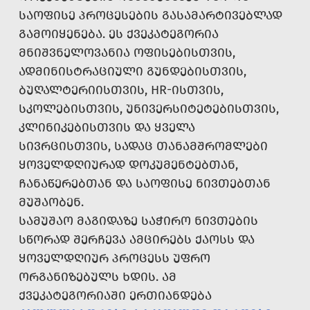
ᲡᲐᲝᲤᲘᲡᲔ ᲞᲠᲝᲪᲔᲡᲔᲑᲘᲡ ᲒᲐᲡᲐᲛᲐᲠᲢᲘᲕᲔᲑᲚᲐᲓ
ᲒᲐᲛᲝᲘᲧᲔᲜᲔᲑᲐ. ᲔᲡ ᲥᲕᲔᲙᲐᲢᲔᲒᲝᲠᲘᲐ
ᲛᲜᲘᲨᲕᲜᲔᲚᲝᲕᲐᲜᲘᲐ ᲝᲤᲘᲡᲔᲑᲘᲡᲗᲕᲘᲡ,
ᲐᲓᲛᲘᲜᲘᲡᲢᲠᲐᲪᲘᲣᲚᲘ ᲒᲣᲜᲓᲔᲑᲘᲡᲗᲕᲘᲡ,
ᲑᲣᲦᲐᲚᲢᲔᲠᲘᲘᲡᲗᲕᲘᲡ, HR-ᲘᲡᲗᲕᲘᲡ,
ᲡᲙᲝᲚᲔᲑᲘᲡᲗᲕᲘᲡ, ᲣᲜᲘᲕᲔᲠᲡᲘᲢᲔᲢᲔᲑᲘᲡᲗᲕᲘᲡ,
ᲙᲚᲘᲜᲘᲙᲔᲑᲘᲡᲗᲕᲘᲡ ᲓᲐ ᲧᲕᲔᲚᲐ
ᲡᲘᲕᲠᲪᲘᲡᲗᲕᲘᲡ, ᲡᲐᲓᲐᲪ ᲗᲐᲜᲐᲛᲨᲠᲝᲛᲚᲔᲑᲘ
ᲧᲝᲕᲔᲚᲓᲦᲘᲣᲠᲐᲓ ᲓᲝᲙᲣᲛᲔᲜᲢᲔᲑᲗᲐᲜ,
ᲩᲐᲜᲐᲬᲔᲠᲔᲑᲗᲐᲜ ᲓᲐ ᲡᲐᲝᲤᲘᲡᲔ ᲜᲘᲕᲗᲔᲑᲗᲐᲜ
ᲛᲣᲨᲐᲝᲑᲔᲜ.
ᲡᲐᲛᲣᲨᲐᲝ ᲛᲐᲒᲘᲓᲐᲖᲔ ᲡᲐᲭᲘᲠᲝ ᲜᲘᲕᲗᲔᲑᲘᲡ
ᲡᲬᲝᲠᲐᲓ ᲨᲔᲠᲩᲔᲕᲐ ᲐᲛᲪᲘᲠᲔᲑᲡ ᲥᲐᲝᲡᲡ ᲓᲐ
ᲧᲝᲕᲔᲚᲓᲦᲘᲣᲠ ᲞᲠᲝᲪᲔᲡᲡ ᲣᲤᲠᲝ
ᲝᲠᲒᲐᲜᲘᲖᲔᲑᲣᲚᲡ ᲮᲓᲘᲡ. ᲐᲛ
ᲥᲕᲔᲙᲐᲢᲔᲒᲝᲠᲘᲐᲨᲘ ᲔᲠᲗᲘᲐᲜᲓᲔᲑᲐ