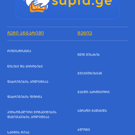
ᲩᲔᲛᲘ ᲐᲜᲒᲐᲠᲘᲨᲘ
ᲛᲔᲜᲘᲣ
ᲠᲔᲒᲘᲡᲢᲠᲐᲪᲘᲐ
ᲩᲕᲔᲜ ᲨᲔᲡᲐᲮᲔᲑ
ᲬᲔᲡᲔᲑᲘ ᲓᲐ ᲞᲘᲠᲝᲑᲔᲑᲘ
ᲒᲕᲔᲙᲘᲗᲮᲔᲑᲘᲐᲜ
ᲓᲐᲑᲠᲣᲜᲔᲑᲘᲡ ᲞᲝᲚᲘᲢᲘᲙᲐ
ᲒᲐᲮᲓᲘ ᲞᲐᲠᲢᲜᲘᲝᲠᲘ
ᲓᲐᲑᲠᲣᲜᲔᲑᲘᲡ ᲤᲝᲠᲛᲐ
ᲡᲬᲠᲐᲤᲘ ᲒᲐᲓᲐᲮᲓᲐ
ᲞᲔᲠᲡᲝᲜᲐᲚᲣᲠᲘ ᲛᲝᲜᲐᲪᲔᲛᲔᲑᲘᲡ
ᲓᲐᲛᲣᲨᲐᲕᲔᲑᲘᲡ ᲞᲝᲚᲘᲢᲘᲙᲐ
ᲑᲚᲝᲒᲘ
ᲡᲐᲘᲢᲘᲡ ᲠᲣᲙᲐ