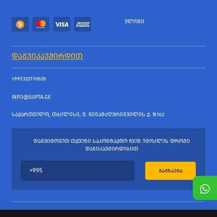
ᲕᲚᲝᲒᲘ
ᲓᲐᲒᲕᲘᲙᲐᲕᲨᲘᲠᲓᲘᲗ
+995322110626
INFO@SUPTA.GE
ᲡᲐᲥᲐᲠᲗᲕᲔᲚᲝ, ᲗᲑᲘᲚᲘᲡᲘ, Მ. ᲬᲘᲜᲐᲛᲫᲦᲕᲠᲘᲨᲕᲘᲚᲘᲡ Ქ. N162
ᲓᲐᲒᲕᲘᲢᲝᲕᲔᲗ ᲗᲥᲕᲔᲜᲘ ᲡᲐᲙᲝᲜᲢᲐᲥᲢᲝ ᲩᲕᲔᲜ ᲣᲛᲝᲙᲚᲔᲡ ᲓᲠᲝᲨᲘ
ᲓᲐᲒᲘᲙᲐᲕᲨᲘᲠᲓᲔᲑᲘᲗ
ᲒᲐᲒᲖᲐᲕᲜᲐ