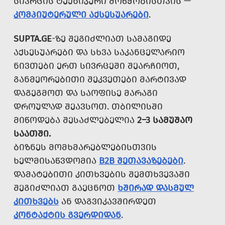
ᲡᲘᲕᲠᲪᲘᲡ ᲢᲔᲥᲜᲘᲙᲣᲠᲘ ᲛᲝᲬᲧᲝᲑᲘᲡᲗᲕᲘᲡ —
ᲙᲝᲛᲞᲘᲣᲢᲔᲠᲣᲚᲘ ᲐᲥᲡᲔᲡᲣᲐᲠᲔᲑᲘ
.
SUPTA.GE
-ᲖᲔ ᲨᲔᲒᲘᲫᲚᲘᲐᲗ ᲡᲐᲛᲐᲒᲘᲓᲔ
ᲐᲥᲡᲔᲡᲣᲐᲠᲔᲑᲘ ᲓᲐ ᲡᲮᲕᲐ ᲡᲐᲙᲐᲜᲪᲔᲚᲐᲠᲘᲝ
ᲜᲘᲕᲗᲔᲑᲘ ᲔᲠᲗ ᲡᲘᲕᲠᲪᲔᲨᲘ ᲨᲔᲐᲠᲩᲘᲝᲗ,
ᲒᲐᲜᲛᲔᲝᲠᲔᲑᲘᲗᲘ ᲨᲔᲙᲕᲔᲗᲔᲑᲘ ᲛᲐᲠᲢᲘᲕᲐᲓ
ᲓᲐᲒᲔᲒᲛᲝᲗ ᲓᲐ ᲡᲐᲝᲤᲘᲡᲔ ᲛᲐᲠᲐᲒᲘ
ᲓᲠᲝᲣᲚᲐᲓ ᲨᲔᲐᲕᲡᲝᲗ. ᲗᲑᲘᲚᲘᲡᲨᲘ
ᲛᲘᲬᲝᲓᲔᲑᲐ ᲨᲔᲡᲐᲫᲚᲔᲑᲔᲚᲘᲐ
2–3 ᲡᲐᲛᲣᲨᲐᲝ
ᲡᲐᲐᲗᲨᲘ.
ᲑᲘᲖᲜᲔᲡ ᲛᲝᲛᲮᲛᲐᲠᲔᲑᲚᲔᲑᲘᲡᲗᲕᲘᲡ
ᲮᲔᲚᲛᲘᲡᲐᲬᲕᲓᲝᲛᲘᲐ
B2B ᲨᲔᲗᲐᲕᲐᲖᲔᲑᲔᲑᲘ
.
ᲓᲐᲛᲐᲢᲔᲑᲘᲗᲘ ᲙᲘᲗᲮᲕᲔᲑᲘᲡ ᲨᲔᲛᲗᲮᲕᲔᲕᲐᲨᲘ
ᲨᲔᲒᲘᲫᲚᲘᲐᲗ ᲒᲐᲔᲪᲜᲝᲗ
ᲮᲨᲘᲠᲐᲓ ᲓᲐᲡᲛᲣᲚ
ᲙᲘᲗᲮᲕᲔᲑᲡ
ᲐᲜ ᲓᲐᲒᲕᲘᲙᲐᲕᲨᲘᲠᲓᲔᲗ
ᲙᲝᲜᲢᲐᲥᲢᲘᲡ ᲒᲕᲔᲠᲓᲘᲓᲐᲜ
.