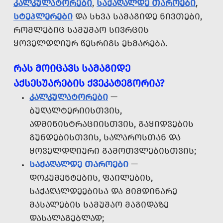
ᲙᲐᲚᲙᲣᲚᲐᲢᲝᲠᲔᲑᲘ
,
ᲡᲐᲥᲐᲦᲐᲚᲓᲔ ᲗᲐᲠᲝᲔᲑᲘ
,
ᲡᲢᲔᲞᲚᲔᲠᲔᲑᲘ
ᲓᲐ ᲡᲮᲕᲐ ᲡᲐᲛᲐᲒᲘᲓᲔ ᲜᲘᲕᲗᲔᲑᲘ,
ᲠᲝᲛᲚᲔᲑᲘᲪ ᲡᲐᲛᲣᲨᲐᲝ ᲡᲘᲕᲠᲪᲘᲡ
ᲧᲝᲕᲔᲚᲓᲦᲘᲣᲠ ᲬᲔᲡᲠᲘᲒᲡ ᲔᲮᲛᲐᲠᲔᲑᲐ.
ᲠᲐᲡ ᲛᲝᲘᲪᲐᲕᲡ ᲡᲐᲛᲐᲒᲘᲓᲔ
ᲐᲥᲡᲔᲡᲣᲐᲠᲔᲑᲘᲡ ᲥᲕᲔᲙᲐᲢᲔᲒᲝᲠᲘᲐ?
ᲙᲐᲚᲙᲣᲚᲐᲢᲝᲠᲔᲑᲘ
—
ᲑᲣᲦᲐᲚᲢᲔᲠᲘᲘᲡᲗᲕᲘᲡ,
ᲐᲓᲛᲘᲜᲘᲡᲢᲠᲐᲪᲘᲘᲡᲗᲕᲘᲡ, ᲒᲐᲧᲘᲓᲕᲔᲑᲘᲡ
ᲒᲣᲜᲓᲔᲑᲘᲡᲗᲕᲘᲡ, ᲡᲐᲚᲐᲠᲝᲡᲗᲐᲜ ᲓᲐ
ᲧᲝᲕᲔᲚᲓᲦᲘᲣᲠᲘ ᲒᲐᲛᲝᲗᲕᲚᲔᲑᲘᲡᲗᲕᲘᲡ;
ᲡᲐᲥᲐᲦᲐᲚᲓᲔ ᲗᲐᲠᲝᲔᲑᲘ
—
ᲓᲝᲙᲣᲛᲔᲜᲢᲔᲑᲘᲡ, ᲤᲐᲘᲚᲔᲑᲘᲡ,
ᲡᲐᲥᲐᲦᲐᲚᲓᲔᲔᲑᲘᲡᲐ ᲓᲐ ᲛᲘᲛᲓᲘᲜᲐᲠᲔ
ᲛᲐᲡᲐᲚᲔᲑᲘᲡ ᲡᲐᲛᲣᲨᲐᲝ ᲛᲐᲒᲘᲓᲐᲖᲔ
ᲓᲐᲡᲐᲚᲐᲒᲔᲑᲚᲐᲓ;