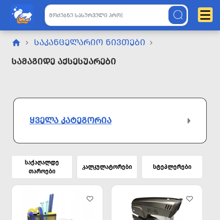
ᲡᲐᲙᲐᲜᲪᲔᲚᲐᲠᲘᲝ ᲜᲘᲕᲗᲔᲑᲘ
Სამაგიდე Აქსესუარები
ᲧᲕᲔᲚᲐ ᲙᲐᲢᲔᲒᲝᲠᲘᲐ
საქაღალდე
კალკულატორები
სტეპლერები
თაროები