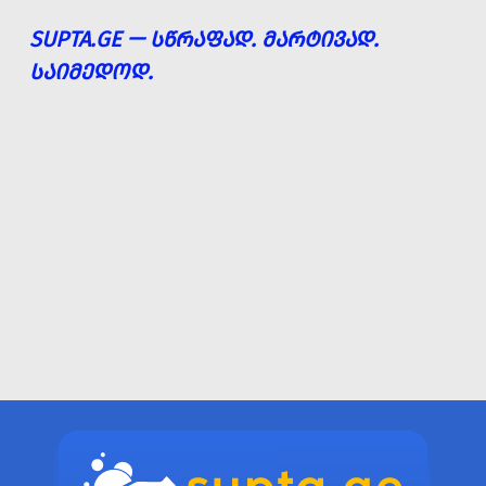
SUPTA.GE — ᲡᲬᲠᲐᲤᲐᲓ. ᲛᲐᲠᲢᲘᲕᲐᲓ.
ᲡᲐᲘᲛᲔᲓᲝᲓ.