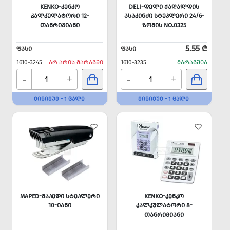
KENKO-ᲙᲔᲜᲙᲝ
DELI-ᲓᲔᲚᲘ ᲥᲐᲦᲐᲚᲓᲘᲡ
ᲙᲐᲚᲙᲣᲚᲐᲢᲝᲠᲘ 12-
ᲐᲡᲐᲙᲘᲜᲫᲘ ᲡᲢᲔᲞᲚᲔᲠᲘ 24/6-
ᲗᲐᲜᲠᲘᲒᲘᲐᲜᲘ
ᲖᲝᲛᲘᲡ NO.0325
5.55 ₾
ᲤᲐᲡᲘ
ᲤᲐᲡᲘ
1610-3245
ᲐᲠ ᲐᲠᲘᲡ ᲛᲐᲠᲐᲒᲨᲘ
1610-3235
ᲛᲐᲠᲐᲒᲨᲘᲐ
-
-
+
+
ᲛᲘᲜᲘᲛᲣᲛ - 1 ᲪᲐᲚᲘ
ᲛᲘᲜᲘᲛᲣᲛ - 1 ᲪᲐᲚᲘ
MAPED-ᲛᲐᲞᲔᲓᲘ ᲡᲢᲔᲞᲚᲔᲠᲘ
KENKO-ᲙᲔᲜᲙᲝ
10-ᲘᲐᲜᲘ
ᲙᲐᲚᲙᲣᲚᲐᲢᲝᲠᲘ 8-
ᲗᲐᲜᲠᲘᲒᲘᲐᲜᲘ