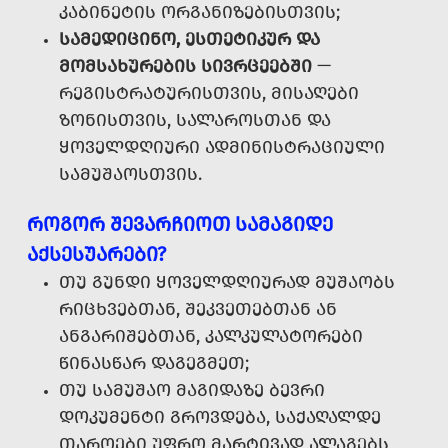
ᲙᲐᲑᲘᲜᲔᲢᲘᲡ ᲝᲠᲒᲐᲜᲘᲖᲔᲑᲘᲡᲗᲕᲘᲡ;
ᲡᲐᲛᲔᲓᲘᲪᲘᲜᲝ, ᲔᲡᲗᲔᲢᲘᲙᲣᲠ ᲓᲐ
ᲛᲝᲛᲡᲐᲮᲣᲠᲔᲑᲘᲡ ᲡᲘᲕᲠᲪᲔᲔᲑᲨᲘ
—
ᲠᲔᲒᲘᲡᲢᲠᲐᲢᲣᲠᲘᲡᲗᲕᲘᲡ, ᲛᲘᲡᲐᲦᲔᲑᲘ
ᲖᲝᲜᲘᲡᲗᲕᲘᲡ, ᲡᲐᲚᲐᲠᲝᲡᲗᲐᲜ ᲓᲐ
ᲧᲝᲕᲔᲚᲓᲦᲘᲣᲠᲘ ᲐᲓᲛᲘᲜᲘᲡᲢᲠᲐᲪᲘᲣᲚᲘ
ᲡᲐᲛᲣᲨᲐᲝᲡᲗᲕᲘᲡ.
ᲠᲝᲒᲝᲠ ᲨᲔᲕᲐᲠᲩᲘᲝᲗ ᲡᲐᲛᲐᲒᲘᲓᲔ
ᲐᲥᲡᲔᲡᲣᲐᲠᲔᲑᲘ?
ᲗᲣ ᲒᲣᲜᲓᲘ ᲧᲝᲕᲔᲚᲓᲦᲘᲣᲠᲐᲓ ᲛᲣᲨᲐᲝᲑᲡ
ᲠᲘᲪᲮᲕᲔᲑᲗᲐᲜ, ᲨᲔᲙᲕᲔᲗᲔᲑᲗᲐᲜ ᲐᲜ
ᲐᲜᲒᲐᲠᲘᲨᲔᲑᲗᲐᲜ, ᲙᲐᲚᲙᲣᲚᲐᲢᲝᲠᲔᲑᲘ
ᲬᲘᲜᲐᲡᲬᲐᲠ ᲓᲐᲒᲔᲒᲛᲔᲗ;
ᲗᲣ ᲡᲐᲛᲣᲨᲐᲝ ᲛᲐᲒᲘᲓᲐᲖᲔ ᲑᲔᲕᲠᲘ
ᲓᲝᲙᲣᲛᲔᲜᲢᲘ ᲒᲠᲝᲕᲓᲔᲑᲐ, ᲡᲐᲥᲐᲦᲐᲚᲓᲔ
ᲗᲐᲠᲝᲔᲑᲘ ᲣᲤᲠᲝ ᲛᲐᲠᲢᲘᲕᲐᲓ ᲐᲚᲐᲒᲔᲑᲡ