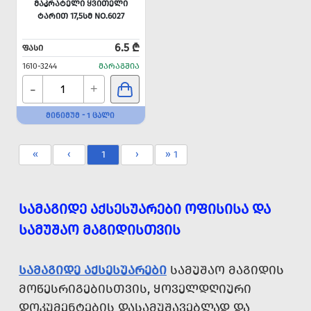
ᲛᲐᲙᲠᲐᲢᲔᲚᲘ ᲧᲕᲘᲗᲔᲚᲘ
ᲢᲐᲠᲘᲗ 17,5ᲡᲛ NO.6027
6.5 ₾
ᲤᲐᲡᲘ
1610-3244
ᲛᲐᲠᲐᲒᲨᲘᲐ
-
+
ᲛᲘᲜᲘᲛᲣᲛ - 1 ᲪᲐᲚᲘ
«
‹
1
›
» 1
ᲡᲐᲛᲐᲒᲘᲓᲔ ᲐᲥᲡᲔᲡᲣᲐᲠᲔᲑᲘ ᲝᲤᲘᲡᲘᲡᲐ ᲓᲐ
ᲡᲐᲛᲣᲨᲐᲝ ᲛᲐᲒᲘᲓᲘᲡᲗᲕᲘᲡ
ᲡᲐᲛᲐᲒᲘᲓᲔ ᲐᲥᲡᲔᲡᲣᲐᲠᲔᲑᲘ
ᲡᲐᲛᲣᲨᲐᲝ ᲛᲐᲒᲘᲓᲘᲡ
ᲛᲝᲬᲔᲡᲠᲘᲒᲔᲑᲘᲡᲗᲕᲘᲡ, ᲧᲝᲕᲔᲚᲓᲦᲘᲣᲠᲘ
ᲓᲝᲙᲣᲛᲔᲜᲢᲔᲑᲘᲡ ᲓᲐᲡᲐᲛᲣᲨᲐᲕᲔᲑᲚᲐᲓ ᲓᲐ