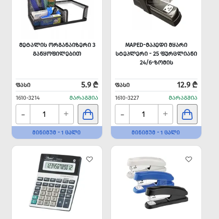
ᲛᲔᲢᲐᲚᲘᲡ ᲝᲠᲒᲐᲜᲐᲘᲖᲔᲠᲘ 3
MAPED-ᲛᲐᲞᲔᲓᲘ ᲛᲧᲐᲠᲘ
ᲒᲐᲜᲧᲝᲤᲘᲚᲔᲑᲘᲗ
ᲡᲢᲔᲞᲚᲔᲠᲘ - 25 ᲤᲣᲠᲪᲚᲘᲐᲜᲘ
24/6-ᲖᲝᲛᲘᲡ
5.9 ₾
12.9 ₾
ᲤᲐᲡᲘ
ᲤᲐᲡᲘ
1610-3214
ᲛᲐᲠᲐᲒᲨᲘᲐ
1610-3227
ᲛᲐᲠᲐᲒᲨᲘᲐ
-
-
+
+
ᲛᲘᲜᲘᲛᲣᲛ - 1 ᲪᲐᲚᲘ
ᲛᲘᲜᲘᲛᲣᲛ - 1 ᲪᲐᲚᲘ