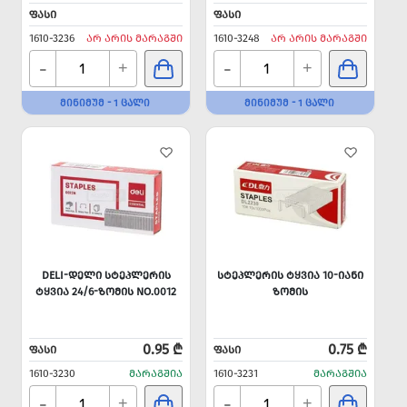
ᲤᲐᲡᲘ
ᲤᲐᲡᲘ
1610-3236
ᲐᲠ ᲐᲠᲘᲡ ᲛᲐᲠᲐᲒᲨᲘ
1610-3248
ᲐᲠ ᲐᲠᲘᲡ ᲛᲐᲠᲐᲒᲨᲘ
-
-
+
+
ᲛᲘᲜᲘᲛᲣᲛ - 1 ᲪᲐᲚᲘ
ᲛᲘᲜᲘᲛᲣᲛ - 1 ᲪᲐᲚᲘ
DELI-ᲓᲔᲚᲘ ᲡᲢᲔᲞᲚᲔᲠᲘᲡ
ᲡᲢᲔᲞᲚᲔᲠᲘᲡ ᲢᲧᲕᲘᲐ 10-ᲘᲐᲜᲘ
ᲢᲧᲕᲘᲐ 24/6-ᲖᲝᲛᲘᲡ NO.0012
ᲖᲝᲛᲘᲡ
0.95 ₾
0.75 ₾
ᲤᲐᲡᲘ
ᲤᲐᲡᲘ
1610-3230
ᲛᲐᲠᲐᲒᲨᲘᲐ
1610-3231
ᲛᲐᲠᲐᲒᲨᲘᲐ
-
-
+
+