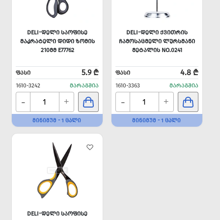
DELI-ᲓᲔᲚᲘ ᲡᲐᲝᲤᲘᲡᲔ
DELI-ᲓᲔᲚᲘ ᲥᲕᲘᲗᲠᲘᲡ
ᲛᲐᲙᲠᲐᲢᲔᲚᲘ ᲓᲘᲓᲘ ᲖᲝᲛᲘᲡ
ᲩᲐᲛᲝᲡᲐᲪᲛᲔᲚᲘ ᲚᲣᲠᲡᲛᲐᲜᲘ
210ᲛᲛ E77762
ᲛᲔᲢᲐᲚᲘᲡ NO.0241
5.9 ₾
4.8 ₾
ᲤᲐᲡᲘ
ᲤᲐᲡᲘ
1610-3242
ᲛᲐᲠᲐᲒᲨᲘᲐ
1610-3363
ᲛᲐᲠᲐᲒᲨᲘᲐ
-
-
+
+
ᲛᲘᲜᲘᲛᲣᲛ - 1 ᲪᲐᲚᲘ
ᲛᲘᲜᲘᲛᲣᲛ - 1 ᲪᲐᲚᲘ
DELI-ᲓᲔᲚᲘ ᲡᲐᲝᲤᲘᲡᲔ