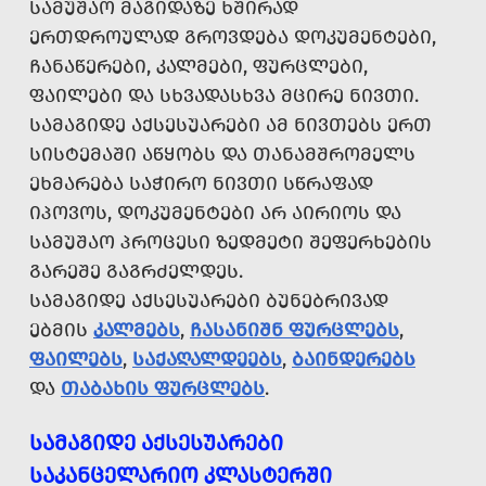
ᲡᲐᲛᲣᲨᲐᲝ ᲛᲐᲒᲘᲓᲐᲖᲔ ᲮᲨᲘᲠᲐᲓ
ᲔᲠᲗᲓᲠᲝᲣᲚᲐᲓ ᲒᲠᲝᲕᲓᲔᲑᲐ ᲓᲝᲙᲣᲛᲔᲜᲢᲔᲑᲘ,
ᲩᲐᲜᲐᲬᲔᲠᲔᲑᲘ, ᲙᲐᲚᲛᲔᲑᲘ, ᲤᲣᲠᲪᲚᲔᲑᲘ,
ᲤᲐᲘᲚᲔᲑᲘ ᲓᲐ ᲡᲮᲕᲐᲓᲐᲡᲮᲕᲐ ᲛᲪᲘᲠᲔ ᲜᲘᲕᲗᲘ.
ᲡᲐᲛᲐᲒᲘᲓᲔ ᲐᲥᲡᲔᲡᲣᲐᲠᲔᲑᲘ ᲐᲛ ᲜᲘᲕᲗᲔᲑᲡ ᲔᲠᲗ
ᲡᲘᲡᲢᲔᲛᲐᲨᲘ ᲐᲬᲧᲝᲑᲡ ᲓᲐ ᲗᲐᲜᲐᲛᲨᲠᲝᲛᲔᲚᲡ
ᲔᲮᲛᲐᲠᲔᲑᲐ ᲡᲐᲭᲘᲠᲝ ᲜᲘᲕᲗᲘ ᲡᲬᲠᲐᲤᲐᲓ
ᲘᲞᲝᲕᲝᲡ, ᲓᲝᲙᲣᲛᲔᲜᲢᲔᲑᲘ ᲐᲠ ᲐᲘᲠᲘᲝᲡ ᲓᲐ
ᲡᲐᲛᲣᲨᲐᲝ ᲞᲠᲝᲪᲔᲡᲘ ᲖᲔᲓᲛᲔᲢᲘ ᲨᲔᲤᲔᲠᲮᲔᲑᲘᲡ
ᲒᲐᲠᲔᲨᲔ ᲒᲐᲒᲠᲫᲔᲚᲓᲔᲡ.
ᲡᲐᲛᲐᲒᲘᲓᲔ ᲐᲥᲡᲔᲡᲣᲐᲠᲔᲑᲘ ᲑᲣᲜᲔᲑᲠᲘᲕᲐᲓ
ᲔᲑᲛᲘᲡ
ᲙᲐᲚᲛᲔᲑᲡ
,
ᲩᲐᲡᲐᲜᲘᲨᲜ ᲤᲣᲠᲪᲚᲔᲑᲡ
,
ᲤᲐᲘᲚᲔᲑᲡ
,
ᲡᲐᲥᲐᲦᲐᲚᲓᲔᲔᲑᲡ
,
ᲑᲐᲘᲜᲓᲔᲠᲔᲑᲡ
ᲓᲐ
ᲗᲐᲑᲐᲮᲘᲡ ᲤᲣᲠᲪᲚᲔᲑᲡ
.
ᲡᲐᲛᲐᲒᲘᲓᲔ ᲐᲥᲡᲔᲡᲣᲐᲠᲔᲑᲘ
ᲡᲐᲙᲐᲜᲪᲔᲚᲐᲠᲘᲝ ᲙᲚᲐᲡᲢᲔᲠᲨᲘ