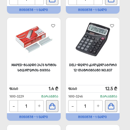
ᲛᲘᲜᲘᲛᲣᲛ - 1 ᲪᲐᲚᲘ
ᲛᲘᲜᲘᲛᲣᲛ - 1 ᲪᲐᲚᲘ
MAPED-ᲛᲐᲞᲔᲓᲘ 24/6 ᲖᲝᲛᲘᲡ
DELI-ᲓᲔᲚᲘ ᲙᲐᲚᲙᲣᲚᲐᲢᲝᲠᲘ
ᲡᲢᲔᲞᲚᲔᲠᲘᲡ ᲢᲧᲕᲘᲐ
12-ᲗᲐᲜᲠᲘᲒᲘᲐᲜᲘ NO.837
1.4 ₾
12.5 ₾
ᲤᲐᲡᲘ
ᲤᲐᲡᲘ
1610-3229
ᲛᲐᲠᲐᲒᲨᲘᲐ
1610-3246
ᲛᲐᲠᲐᲒᲨᲘᲐ
-
-
+
+
ᲛᲘᲜᲘᲛᲣᲛ - 1 ᲪᲐᲚᲘ
ᲛᲘᲜᲘᲛᲣᲛ - 1 ᲪᲐᲚᲘ