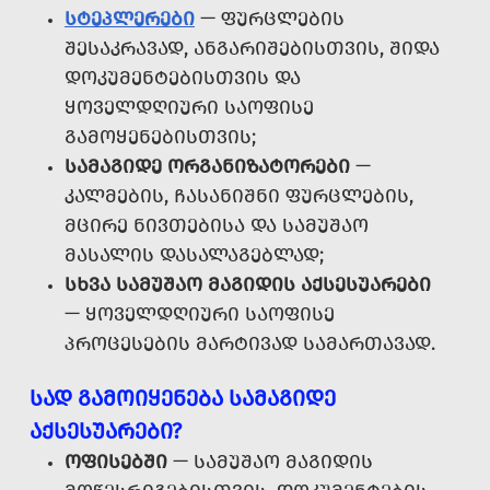
ᲡᲢᲔᲞᲚᲔᲠᲔᲑᲘ
— ᲤᲣᲠᲪᲚᲔᲑᲘᲡ
ᲨᲔᲡᲐᲙᲠᲐᲕᲐᲓ, ᲐᲜᲒᲐᲠᲘᲨᲔᲑᲘᲡᲗᲕᲘᲡ, ᲨᲘᲓᲐ
ᲓᲝᲙᲣᲛᲔᲜᲢᲔᲑᲘᲡᲗᲕᲘᲡ ᲓᲐ
ᲧᲝᲕᲔᲚᲓᲦᲘᲣᲠᲘ ᲡᲐᲝᲤᲘᲡᲔ
ᲒᲐᲛᲝᲧᲔᲜᲔᲑᲘᲡᲗᲕᲘᲡ;
ᲡᲐᲛᲐᲒᲘᲓᲔ ᲝᲠᲒᲐᲜᲘᲖᲐᲢᲝᲠᲔᲑᲘ
—
ᲙᲐᲚᲛᲔᲑᲘᲡ, ᲩᲐᲡᲐᲜᲘᲨᲜᲘ ᲤᲣᲠᲪᲚᲔᲑᲘᲡ,
ᲛᲪᲘᲠᲔ ᲜᲘᲕᲗᲔᲑᲘᲡᲐ ᲓᲐ ᲡᲐᲛᲣᲨᲐᲝ
ᲛᲐᲡᲐᲚᲘᲡ ᲓᲐᲡᲐᲚᲐᲒᲔᲑᲚᲐᲓ;
ᲡᲮᲕᲐ ᲡᲐᲛᲣᲨᲐᲝ ᲛᲐᲒᲘᲓᲘᲡ ᲐᲥᲡᲔᲡᲣᲐᲠᲔᲑᲘ
— ᲧᲝᲕᲔᲚᲓᲦᲘᲣᲠᲘ ᲡᲐᲝᲤᲘᲡᲔ
ᲞᲠᲝᲪᲔᲡᲔᲑᲘᲡ ᲛᲐᲠᲢᲘᲕᲐᲓ ᲡᲐᲛᲐᲠᲗᲐᲕᲐᲓ.
ᲡᲐᲓ ᲒᲐᲛᲝᲘᲧᲔᲜᲔᲑᲐ ᲡᲐᲛᲐᲒᲘᲓᲔ
ᲐᲥᲡᲔᲡᲣᲐᲠᲔᲑᲘ?
ᲝᲤᲘᲡᲔᲑᲨᲘ
— ᲡᲐᲛᲣᲨᲐᲝ ᲛᲐᲒᲘᲓᲘᲡ