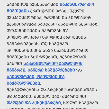
ᲡᲐᲛᲐᲒᲘᲓᲔ ᲐᲥᲡᲔᲡᲣᲐᲠᲔᲑᲘ
ᲡᲐᲙᲐᲜᲪᲔᲚᲐᲠᲘᲝ
ᲜᲘᲕᲗᲔᲑᲘᲡ
ᲔᲠᲗ-ᲔᲠᲗᲘ ᲞᲠᲐᲥᲢᲘᲙᲣᲚᲘ
ᲥᲕᲔᲙᲐᲢᲔᲒᲝᲠᲘᲐᲐ, ᲠᲐᲓᲒᲐᲜ ᲘᲡ ᲞᲘᲠᲓᲐᲞᲘᲠ
ᲣᲙᲐᲕᲨᲘᲠᲓᲔᲑᲐ ᲡᲐᲛᲣᲨᲐᲝ ᲛᲐᲒᲘᲓᲘᲡ ᲬᲔᲡᲠᲘᲒᲡ,
ᲓᲝᲙᲣᲛᲔᲜᲢᲔᲑᲘᲡ ᲛᲐᲠᲗᲕᲐᲡ ᲓᲐ
ᲧᲝᲕᲔᲚᲓᲦᲘᲣᲠᲘ ᲡᲐᲝᲤᲘᲡᲔ ᲞᲠᲝᲪᲔᲡᲘᲡ
ᲒᲐᲛᲐᲠᲢᲘᲕᲔᲑᲐᲡ. ᲗᲣ ᲡᲐᲛᲣᲨᲐᲝ
ᲞᲠᲝᲪᲔᲡᲘᲡᲗᲕᲘᲡ ᲡᲮᲕᲐ ᲡᲐᲙᲐᲜᲪᲔᲚᲐᲠᲘᲝ
ᲜᲘᲕᲗᲔᲑᲘᲪ ᲒᲭᲘᲠᲓᲔᲑᲐᲗ, ᲨᲔᲒᲘᲫᲚᲘᲐᲗ
ᲜᲐᲮᲝᲗ
ᲡᲐᲙᲐᲜᲪᲔᲚᲐᲠᲘᲝ ᲥᲐᲦᲐᲚᲓᲘᲡ
ᲜᲐᲬᲐᲠᲛᲘ
,
ᲡᲐᲬᲔᲠᲘ ᲡᲐᲨᲣᲐᲚᲔᲑᲔᲑᲘ
ᲓᲐ
ᲑᲐᲘᲜᲓᲔᲠᲔᲑᲘ, ᲤᲐᲘᲚᲔᲑᲘ ᲓᲐ
ᲡᲐᲥᲐᲦᲐᲚᲓᲔᲔᲑᲘ
.
ᲨᲔᲮᲕᲔᲓᲠᲔᲑᲘᲡᲐ ᲓᲐ ᲞᲠᲔᲖᲔᲜᲢᲐᲪᲘᲔᲑᲘᲡᲗᲕᲘᲡ
ᲓᲐᲛᲐᲢᲔᲑᲘᲗ ᲨᲔᲒᲘᲫᲚᲘᲐᲗ ᲨᲔᲐᲠᲩᲘᲝᲗ
ᲓᲐᲤᲔᲑᲘ ᲓᲐ ᲐᲥᲡᲔᲡᲣᲐᲠᲔᲑᲘ
, ᲮᲝᲚᲝ ᲡᲐᲛᲣᲨᲐᲝ