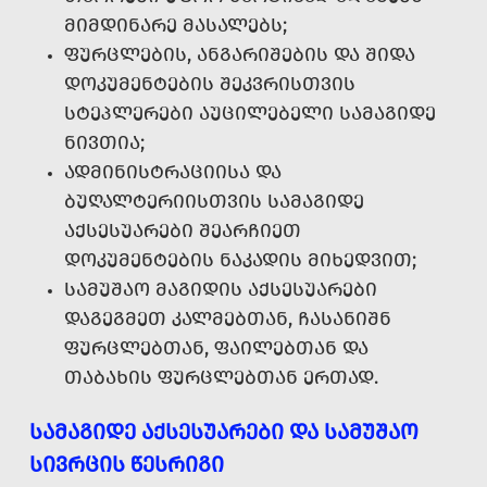
ᲛᲘᲛᲓᲘᲜᲐᲠᲔ ᲛᲐᲡᲐᲚᲔᲑᲡ;
ᲤᲣᲠᲪᲚᲔᲑᲘᲡ, ᲐᲜᲒᲐᲠᲘᲨᲔᲑᲘᲡ ᲓᲐ ᲨᲘᲓᲐ
ᲓᲝᲙᲣᲛᲔᲜᲢᲔᲑᲘᲡ ᲨᲔᲙᲕᲠᲘᲡᲗᲕᲘᲡ
ᲡᲢᲔᲞᲚᲔᲠᲔᲑᲘ ᲐᲣᲪᲘᲚᲔᲑᲔᲚᲘ ᲡᲐᲛᲐᲒᲘᲓᲔ
ᲜᲘᲕᲗᲘᲐ;
ᲐᲓᲛᲘᲜᲘᲡᲢᲠᲐᲪᲘᲘᲡᲐ ᲓᲐ
ᲑᲣᲦᲐᲚᲢᲔᲠᲘᲘᲡᲗᲕᲘᲡ ᲡᲐᲛᲐᲒᲘᲓᲔ
ᲐᲥᲡᲔᲡᲣᲐᲠᲔᲑᲘ ᲨᲔᲐᲠᲩᲘᲔᲗ
ᲓᲝᲙᲣᲛᲔᲜᲢᲔᲑᲘᲡ ᲜᲐᲙᲐᲓᲘᲡ ᲛᲘᲮᲔᲓᲕᲘᲗ;
ᲡᲐᲛᲣᲨᲐᲝ ᲛᲐᲒᲘᲓᲘᲡ ᲐᲥᲡᲔᲡᲣᲐᲠᲔᲑᲘ
ᲓᲐᲒᲔᲒᲛᲔᲗ ᲙᲐᲚᲛᲔᲑᲗᲐᲜ, ᲩᲐᲡᲐᲜᲘᲨᲜ
ᲤᲣᲠᲪᲚᲔᲑᲗᲐᲜ, ᲤᲐᲘᲚᲔᲑᲗᲐᲜ ᲓᲐ
ᲗᲐᲑᲐᲮᲘᲡ ᲤᲣᲠᲪᲚᲔᲑᲗᲐᲜ ᲔᲠᲗᲐᲓ.
ᲡᲐᲛᲐᲒᲘᲓᲔ ᲐᲥᲡᲔᲡᲣᲐᲠᲔᲑᲘ ᲓᲐ ᲡᲐᲛᲣᲨᲐᲝ
ᲡᲘᲕᲠᲪᲘᲡ ᲬᲔᲡᲠᲘᲒᲘ