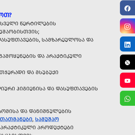
ᲘᲝᲗ?
 ᲡᲕᲔᲚᲘ ᲬᲔᲠᲢᲘᲚᲔᲑᲘᲡ
ᲣᲨᲐᲝᲑᲘᲡᲗᲕᲘᲡ;
ᲐᲡᲣᲤᲗᲐᲕᲔᲑᲘᲡ, ᲡᲐᲛᲖᲐᲠᲔᲣᲚᲝᲡᲐ ᲓᲐ
ᲒᲐᲛᲝᲧᲔᲜᲔᲑᲘᲡ ᲓᲐ ᲞᲠᲐᲥᲢᲘᲙᲣᲚᲘ
ᲗᲯᲔᲠᲐᲓᲘ ᲓᲐ ᲛᲡᲣᲑᲣᲥᲘ
ᲣᲠᲘ ᲰᲘᲒᲘᲔᲜᲘᲡᲐ ᲓᲐ ᲓᲐᲡᲣᲤᲗᲐᲕᲔᲑᲘᲡ
ᲖᲝᲛᲘᲡᲐ ᲓᲐ ᲓᲐᲜᲘᲨᲜᲣᲚᲔᲑᲘᲡ
ᲚᲗᲐᲗᲛᲐᲜᲔᲑᲘ
,
ᲡᲐᲛᲣᲨᲐᲝ
 ᲞᲠᲐᲥᲢᲘᲙᲣᲚᲘ ᲞᲠᲝᲓᲣᲥᲢᲔᲑᲘ