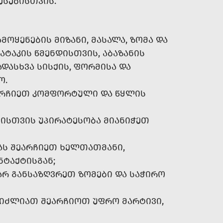
ᲔᲡᲔᲑᲘᲡᲗᲕᲘᲡ.
ᲝᲧᲔᲜᲔᲑᲘᲡ ᲛᲘᲖᲐᲜᲘ, ᲛᲐᲡᲐᲚᲐ, ᲖᲝᲛᲐ ᲓᲐ
ᲐᲢᲐᲙᲘᲡ ᲬᲛᲔᲜᲓᲘᲡᲗᲕᲘᲡ, ᲐᲑᲐᲖᲐᲜᲘᲡ
ᲓᲐᲡᲮᲕᲐ ᲡᲘᲡᲥᲘᲡ, ᲤᲝᲠᲛᲘᲡᲐ ᲓᲐ
Ო.
ᲐᲠᲩᲘᲔᲗ ᲙᲝᲛᲤᲝᲠᲢᲣᲚᲘ ᲓᲐ ᲬᲧᲚᲘᲡ
ᲑᲘᲡᲗᲕᲘᲡ ᲣᲞᲘᲠᲐᲢᲔᲡᲝᲑᲐ ᲛᲘᲐᲜᲘᲭᲔᲗ
ᲐᲡ ᲨᲔᲐᲠᲩᲘᲔᲗ ᲮᲔᲚᲗᲐᲗᲛᲐᲜᲘ,
ᲜᲢᲐᲥᲢᲘᲡᲒᲐᲜ;
ᲐᲠ ᲒᲐᲜᲡᲐᲖᲦᲕᲠᲔᲗ ᲖᲝᲛᲔᲑᲘ ᲓᲐ ᲡᲐᲭᲘᲠᲝ
ᲒᲘᲫᲚᲘᲐᲗ ᲨᲔᲐᲠᲩᲘᲝᲗ ᲣᲤᲠᲝ ᲛᲐᲠᲢᲘᲕᲘ,