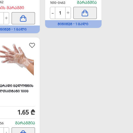
462
ᲛᲐᲠᲐᲒᲨᲘᲐ
1610-0463
ᲠᲘᲡ ᲛᲐᲠᲐᲒᲨᲘ
-
+
+
ᲛᲘᲜᲘᲛᲣᲛ - 1 ᲪᲐᲚᲘ
ᲜᲘᲛᲣᲛ - 1 ᲪᲐᲚᲘ
ᲔᲠᲐᲓᲘ ᲪᲔᲚᲝᲤᲜᲘᲡ
ᲚᲗᲐᲗᲛᲐᲜᲘ 100Ც
1.65 ₾
ᲛᲐᲠᲐᲒᲨᲘᲐ
456