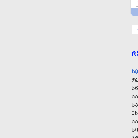
Რ
Ხ
Რ
Ს
Ს
Ს
Ე
Ს
Ს