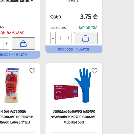
ᲐᲗᲛᲐᲜᲔᲑᲘ MEDIUM
SMALL
3.75 ₾
ᲤᲐᲡᲘ
466
ᲛᲐᲠᲐᲒᲨᲘᲐ
1610-0465
ᲠᲘᲡ ᲛᲐᲠᲐᲒᲨᲘ
-
+
+
ᲛᲘᲜᲘᲛᲣᲛ - 1 ᲪᲐᲚᲘ
ᲜᲘᲛᲣᲛ - 1 ᲪᲐᲚᲘ
IN DAI ᲠᲔᲖᲘᲜᲘᲡ
ᲥᲘᲛᲘᲙᲐᲢᲒᲐᲛᲫᲚᲔ ᲡᲥᲔᲚᲘ
ᲐᲗᲛᲐᲜᲘ ᲬᲘᲗᲔᲚᲘ-
ᲚᲐᲢᲔᲥᲡᲘᲡ ᲮᲔᲚᲗᲐᲗᲛᲐᲜᲘ
ᲠᲨᲘ LARGE 1*12Ც
MEDIUM 50Ც