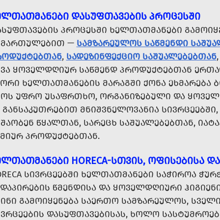
ᲔᲚᲗᲐᲗᲛᲐᲜᲔᲑᲘ ᲓᲐᲡᲣᲤᲗᲐᲕᲔᲑᲘᲡ ᲞᲠᲝᲪᲔᲡᲨᲘ
ᲐᲡᲣᲤᲗᲐᲕᲔᲑᲘᲡ ᲞᲠᲝᲪᲔᲡᲨᲘ ᲮᲔᲚᲗᲐᲗᲛᲐᲜᲔᲑᲘ ᲒᲐᲛᲝᲘᲧ
ᲘᲛᲐᲠᲗᲣᲚᲔᲑᲘᲗ —
ᲡᲐᲛᲖᲐᲠᲔᲣᲚᲝᲡ ᲡᲐᲬᲛᲔᲜᲓᲘ ᲡᲐᲨᲣ
ᲠᲝᲓᲣᲥᲢᲔᲑᲗᲐᲜ
,
ᲡᲐᲓᲔᲖᲘᲜᲤᲔᲥᲪᲘᲝ ᲡᲐᲨᲣᲐᲚᲔᲑᲔᲑᲗᲐᲜ
ᲮᲕᲐ ᲧᲝᲕᲔᲚᲓᲦᲘᲣᲠ ᲡᲐᲬᲛᲔᲜᲓ ᲞᲠᲝᲓᲣᲥᲢᲔᲑᲗᲐᲜ ᲔᲠᲗᲐ
ᲬᲝᲠᲘ ᲮᲔᲚᲗᲐᲗᲛᲐᲜᲔᲑᲘᲡ ᲛᲐᲠᲐᲒᲨᲘ ᲥᲝᲜᲐ ᲔᲮᲛᲐᲠᲔᲑᲐ Ბ
ᲧᲝᲡ ᲣᲤᲠᲝ ᲣᲡᲐᲤᲠᲗᲮᲝ, ᲝᲠᲒᲐᲜᲘᲖᲔᲑᲣᲚᲘ ᲓᲐ ᲧᲝᲕᲔᲚ
Ს ᲒᲐᲜᲡᲐᲙᲣᲗᲠᲔᲑᲘᲗ ᲛᲜᲘᲨᲕᲜᲔᲚᲝᲕᲐᲜᲘᲐ ᲡᲘᲕᲠᲪᲔᲔᲑᲨᲘ
ᲨᲐᲝᲑᲔᲜ ᲬᲧᲐᲚᲗᲐᲜ, ᲡᲐᲠᲔᲪᲮ ᲡᲐᲨᲣᲐᲚᲔᲑᲔᲑᲗᲐᲜ, ᲘᲐᲢᲐ
ᲘᲛᲘᲣᲠ ᲞᲠᲝᲓᲣᲥᲢᲔᲑᲗᲐᲜ.
ᲔᲚᲗᲐᲗᲛᲐᲜᲔᲑᲘ HORECA-ᲡᲗᲕᲘᲡ, ᲝᲤᲘᲡᲔᲑᲘᲡᲐ Დ
ORECA ᲡᲘᲕᲠᲪᲔᲔᲑᲨᲘ ᲮᲔᲚᲗᲐᲗᲛᲐᲜᲔᲑᲘ ᲡᲐᲭᲘᲠᲝᲐ ᲭᲣᲠ
ᲔᲓᲐᲞᲘᲠᲔᲑᲘᲡ ᲬᲛᲔᲜᲓᲘᲡᲐ ᲓᲐ ᲧᲝᲕᲔᲚᲓᲦᲘᲣᲠᲘ ᲰᲘᲒᲘᲔᲜ
ᲡᲘᲜᲘ ᲒᲐᲛᲝᲘᲧᲔᲜᲔᲑᲐ ᲡᲐᲔᲠᲗᲝ ᲡᲐᲛᲖᲐᲠᲔᲣᲚᲝᲡ, ᲡᲕᲔᲚᲘ
ᲘᲕᲠᲪᲔᲔᲑᲘᲡ ᲓᲐᲡᲣᲤᲗᲐᲕᲔᲑᲘᲡᲐᲡ, ᲮᲝᲚᲝ ᲡᲐᲡᲢᲣᲛᲠᲝᲔᲑ