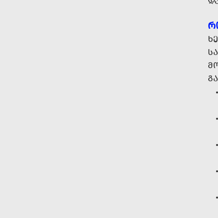
Დ
Რ
ᲮᲔ
ᲡᲐ
Მ
Გ