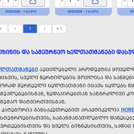
-
-
-
+
+
ᲛᲘᲜᲘᲛᲣᲛ - 1 ᲪᲐᲚᲘ
ᲛᲘᲜᲘᲛᲣᲛ - 1 ᲪᲐᲚᲘ
ᲛᲘ
«
‹
1
›
» 1
ᲔᲖᲘᲜᲘᲡ ᲓᲐ ᲡᲐᲛᲔᲣᲠᲜᲔᲝ ᲮᲔᲚᲗᲐᲗᲛᲐᲜᲔᲑᲘ ᲓᲐᲡᲣ
ᲔᲚᲗᲐᲗᲛᲐᲜᲔᲑᲘ
ᲐᲣᲪᲘᲚᲔᲑᲔᲚᲘ ᲞᲠᲝᲓᲣᲥᲢᲘᲐ ᲧᲝᲕᲔᲚᲓ
ᲔᲪᲮᲕᲘᲡ, ᲡᲕᲔᲚᲘ ᲬᲔᲠᲢᲘᲚᲔᲑᲘᲡ ᲛᲝᲕᲚᲘᲡᲐ ᲓᲐ ᲡᲐᲬᲛᲔᲜ
ᲬᲝᲠᲐᲓ ᲨᲔᲠᲩᲔᲣᲚᲘ ᲮᲔᲚᲗᲐᲗᲛᲐᲜᲘ ᲘᲪᲐᲕᲡ ᲮᲔᲚᲔᲑᲡ ᲬᲧ
ᲐᲨᲣᲐᲚᲔᲑᲔᲑᲘᲡᲒᲐᲜ, ᲖᲔᲓᲐᲞᲘᲠᲔᲑᲗᲐᲜ ᲮᲐᲜᲒᲠᲫᲚᲘᲕᲘ Კ
ᲐᲛᲣᲨᲐᲝ ᲓᲐᲢᲕᲘᲠᲗᲕᲘᲡᲒᲐᲜ.
Ს ᲙᲐᲢᲔᲒᲝᲠᲘᲐ ᲒᲐᲜᲡᲐᲙᲣᲗᲠᲔᲑᲘᲗ ᲞᲠᲐᲥᲢᲘᲙᲣᲚᲘᲐ
HOR
ᲐᲡᲢᲣᲛᲠᲝᲔᲑᲘᲡᲗᲕᲘᲡ, ᲡᲐᲒᲐᲜᲛᲐᲜᲐᲗᲚᲔᲑᲚᲝ ᲓᲐᲬᲔᲡᲔᲑ
ᲘᲕᲠᲪᲔᲔᲑᲘᲡᲗᲕᲘᲡ ᲓᲐ ᲧᲕᲔᲚᲐ ᲑᲘᲖᲜᲔᲡᲘᲡᲗᲕᲘᲡ, ᲡᲐᲓᲐ