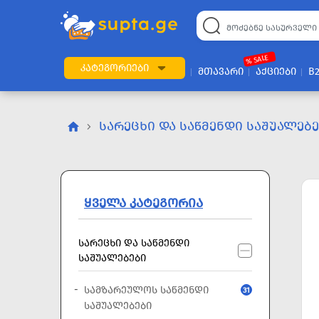
22
169
57
2
196
24
89
7
60
% SALE
ᲙᲐᲢᲔᲒᲝᲠᲘᲔᲑᲘ
ᲛᲗᲐᲕᲐᲠᲘ
ᲐᲥᲪᲘᲔᲑᲘ
B
ᲡᲐᲠᲔᲪᲮᲘ ᲓᲐ ᲡᲐᲬᲛᲔᲜᲓᲘ ᲡᲐᲨᲣᲐᲚᲔᲑ
ᲧᲕᲔᲚᲐ ᲙᲐᲢᲔᲒᲝᲠᲘᲐ
ᲡᲐᲠᲔᲪᲮᲘ ᲓᲐ ᲡᲐᲬᲛᲔᲜᲓᲘ
ᲡᲐᲨᲣᲐᲚᲔᲑᲔᲑᲘ
ᲡᲐᲛᲖᲐᲠᲔᲣᲚᲝᲡ ᲡᲐᲬᲛᲔᲜᲓᲘ
31
ᲡᲐᲨᲣᲐᲚᲔᲑᲔᲑᲘ