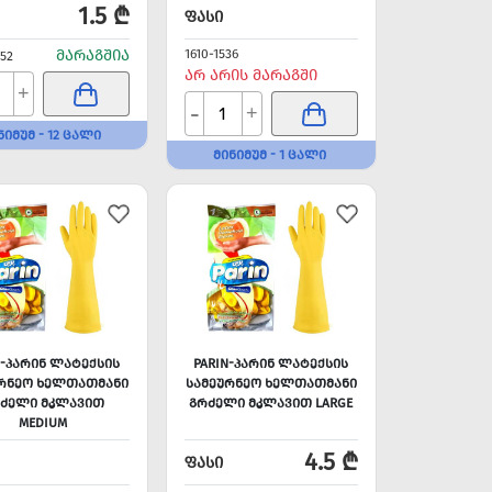
1.5 ₾
ᲤᲐᲡᲘ
ᲛᲐᲠᲐᲒᲨᲘᲐ
1610-1536
452
ᲐᲠ ᲐᲠᲘᲡ ᲛᲐᲠᲐᲒᲨᲘ
+
-
+
ᲜᲘᲛᲣᲛ - 12 ᲪᲐᲚᲘ
ᲛᲘᲜᲘᲛᲣᲛ - 1 ᲪᲐᲚᲘ
N-ᲞᲐᲠᲘᲜ ᲚᲐᲢᲔᲥᲡᲘᲡ
PARIN-ᲞᲐᲠᲘᲜ ᲚᲐᲢᲔᲥᲡᲘᲡ
ᲠᲜᲔᲝ ᲮᲔᲚᲗᲐᲗᲛᲐᲜᲘ
ᲡᲐᲛᲔᲣᲠᲜᲔᲝ ᲮᲔᲚᲗᲐᲗᲛᲐᲜᲘ
ᲫᲔᲚᲘ ᲛᲙᲚᲐᲕᲘᲗ
ᲒᲠᲫᲔᲚᲘ ᲛᲙᲚᲐᲕᲘᲗ LARGE
MEDIUM
4.5 ₾
ᲤᲐᲡᲘ