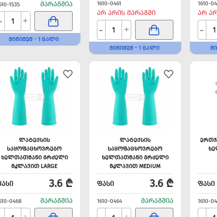
ᲛᲐᲠᲐᲒᲨᲘᲐ
1610-0461
1610-0
610-1535
ᲐᲠ ᲐᲠᲘᲡ ᲛᲐᲠᲐᲒᲨᲘ
ᲐᲠ Ა
-
+
-
-
+
ᲛᲘᲜᲘᲛᲣᲛ - 1 ᲪᲐᲚᲘ
ᲛᲘᲜᲘᲛᲣᲛ - 1 ᲪᲐᲚᲘ
ᲛᲘ
ᲚᲐᲢᲔᲥᲡᲘᲡ
ᲚᲐᲢᲔᲥᲡᲘᲡ
ᲔᲠᲗᲯ
ᲡᲐᲧᲝᲤᲐᲪᲮᲝᲕᲠᲔᲑᲝ
ᲡᲐᲧᲝᲤᲐᲪᲮᲝᲕᲠᲔᲑᲝ
ᲮᲔ
ᲮᲔᲚᲗᲐᲗᲛᲐᲜᲘ ᲒᲠᲫᲔᲚᲘ
ᲮᲔᲚᲗᲐᲗᲛᲐᲜᲘ ᲒᲠᲫᲔᲚᲘ
ᲛᲙᲚᲐᲕᲘᲗ LARGE
ᲛᲙᲚᲐᲕᲘᲗ MEDIUM
3.6 ₾
3.6 ₾
ᲤᲐᲡᲘ
ᲤᲐᲡᲘ
ᲤᲐᲡᲘ
ᲛᲐᲠᲐᲒᲨᲘᲐ
ᲛᲐᲠᲐᲒᲨᲘᲐ
610-0468
1610-0464
1610-0