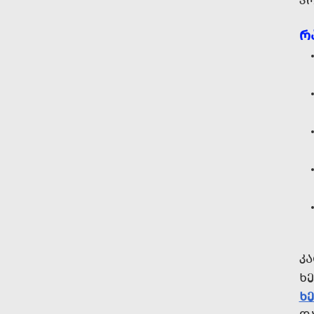
Პ
Რ
Კ
Ხ
Ხ