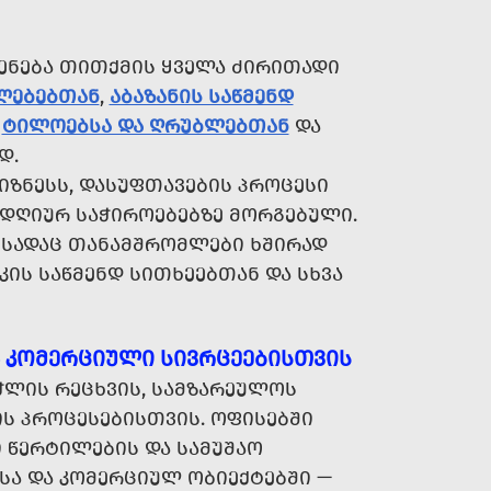
ᲔᲜᲔᲑᲐ ᲗᲘᲗᲥᲛᲘᲡ ᲧᲕᲔᲚᲐ ᲫᲘᲠᲘᲗᲐᲓᲘ
ᲐᲚᲔᲑᲔᲑᲗᲐᲜ
,
ᲐᲑᲐᲖᲐᲜᲘᲡ ᲡᲐᲬᲛᲔᲜᲓ
,
ᲢᲘᲚᲝᲔᲑᲡᲐ ᲓᲐ ᲦᲠᲣᲑᲚᲔᲑᲗᲐᲜ
ᲓᲐ
Დ.
ᲘᲖᲜᲔᲡᲡ, ᲓᲐᲡᲣᲤᲗᲐᲕᲔᲑᲘᲡ ᲞᲠᲝᲪᲔᲡᲘ
ᲓᲦᲘᲣᲠ ᲡᲐᲭᲘᲠᲝᲔᲑᲔᲑᲖᲔ ᲛᲝᲠᲒᲔᲑᲣᲚᲘ.
, ᲡᲐᲓᲐᲪ ᲗᲐᲜᲐᲛᲨᲠᲝᲛᲚᲔᲑᲘ ᲮᲨᲘᲠᲐᲓ
ᲙᲘᲡ ᲡᲐᲬᲛᲔᲜᲓ ᲡᲘᲗᲮᲔᲔᲑᲗᲐᲜ ᲓᲐ ᲡᲮᲕᲐ
Ა ᲙᲝᲛᲔᲠᲪᲘᲣᲚᲘ ᲡᲘᲕᲠᲪᲔᲔᲑᲘᲡᲗᲕᲘᲡ
ᲭᲚᲘᲡ ᲠᲔᲪᲮᲕᲘᲡ, ᲡᲐᲛᲖᲐᲠᲔᲣᲚᲝᲡ
ᲘᲡ ᲞᲠᲝᲪᲔᲡᲔᲑᲘᲡᲗᲕᲘᲡ. ᲝᲤᲘᲡᲔᲑᲨᲘ
 ᲬᲔᲠᲢᲘᲚᲔᲑᲘᲡ ᲓᲐ ᲡᲐᲛᲣᲨᲐᲝ
ᲡᲐ ᲓᲐ ᲙᲝᲛᲔᲠᲪᲘᲣᲚ ᲝᲑᲘᲔᲥᲢᲔᲑᲨᲘ —