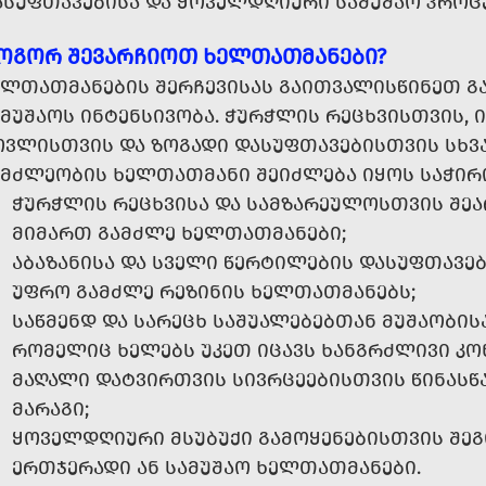
ᲐᲡᲣᲤᲗᲐᲕᲔᲑᲘᲡᲐ ᲓᲐ ᲧᲝᲕᲔᲚᲓᲦᲘᲣᲠᲘ ᲡᲐᲛᲣᲨᲐᲝ ᲞᲠᲝᲪ
ᲝᲒᲝᲠ ᲨᲔᲕᲐᲠᲩᲘᲝᲗ ᲮᲔᲚᲗᲐᲗᲛᲐᲜᲔᲑᲘ?
ᲚᲗᲐᲗᲛᲐᲜᲔᲑᲘᲡ ᲨᲔᲠᲩᲔᲕᲘᲡᲐᲡ ᲒᲐᲘᲗᲕᲐᲚᲘᲡᲬᲘᲜᲔᲗ ᲒᲐᲛ
ᲛᲣᲨᲐᲝᲡ ᲘᲜᲢᲔᲜᲡᲘᲕᲝᲑᲐ. ᲭᲣᲠᲭᲚᲘᲡ ᲠᲔᲪᲮᲕᲘᲡᲗᲕᲘᲡ, Ი
ᲝᲕᲚᲘᲡᲗᲕᲘᲡ ᲓᲐ ᲖᲝᲒᲐᲓᲘ ᲓᲐᲡᲣᲤᲗᲐᲕᲔᲑᲘᲡᲗᲕᲘᲡ ᲡᲮᲕᲐ
ᲐᲛᲫᲚᲔᲝᲑᲘᲡ ᲮᲔᲚᲗᲐᲗᲛᲐᲜᲘ ᲨᲔᲘᲫᲚᲔᲑᲐ ᲘᲧᲝᲡ ᲡᲐᲭᲘᲠ
ᲭᲣᲠᲭᲚᲘᲡ ᲠᲔᲪᲮᲕᲘᲡᲐ ᲓᲐ ᲡᲐᲛᲖᲐᲠᲔᲣᲚᲝᲡᲗᲕᲘᲡ ᲨᲔ
ᲛᲘᲛᲐᲠᲗ ᲒᲐᲛᲫᲚᲔ ᲮᲔᲚᲗᲐᲗᲛᲐᲜᲔᲑᲘ;
ᲐᲑᲐᲖᲐᲜᲘᲡᲐ ᲓᲐ ᲡᲕᲔᲚᲘ ᲬᲔᲠᲢᲘᲚᲔᲑᲘᲡ ᲓᲐᲡᲣᲤᲗᲐᲕᲔ
ᲣᲤᲠᲝ ᲒᲐᲛᲫᲚᲔ ᲠᲔᲖᲘᲜᲘᲡ ᲮᲔᲚᲗᲐᲗᲛᲐᲜᲔᲑᲡ;
ᲡᲐᲬᲛᲔᲜᲓ ᲓᲐ ᲡᲐᲠᲔᲪᲮ ᲡᲐᲨᲣᲐᲚᲔᲑᲔᲑᲗᲐᲜ ᲛᲣᲨᲐᲝᲑᲘᲡ
ᲠᲝᲛᲔᲚᲘᲪ ᲮᲔᲚᲔᲑᲡ ᲣᲙᲔᲗ ᲘᲪᲐᲕᲡ ᲮᲐᲜᲒᲠᲫᲚᲘᲕᲘ ᲙᲝ
ᲛᲐᲦᲐᲚᲘ ᲓᲐᲢᲕᲘᲠᲗᲕᲘᲡ ᲡᲘᲕᲠᲪᲔᲔᲑᲘᲡᲗᲕᲘᲡ ᲬᲘᲜᲐᲡᲬ
ᲛᲐᲠᲐᲒᲘ;
ᲧᲝᲕᲔᲚᲓᲦᲘᲣᲠᲘ ᲛᲡᲣᲑᲣᲥᲘ ᲒᲐᲛᲝᲧᲔᲜᲔᲑᲘᲡᲗᲕᲘᲡ ᲨᲔ
ᲔᲠᲗᲯᲔᲠᲐᲓᲘ ᲐᲜ ᲡᲐᲛᲣᲨᲐᲝ ᲮᲔᲚᲗᲐᲗᲛᲐᲜᲔᲑᲘ.