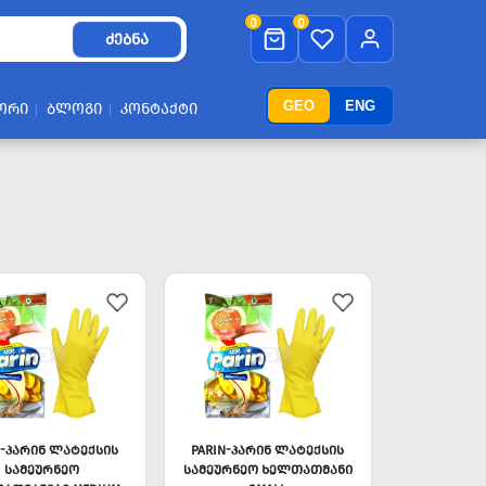
0
0
ᲫᲔᲑᲜᲐ
GEO
ENG
ᲝᲠᲘ
ᲑᲚᲝᲒᲘ
ᲙᲝᲜᲢᲐᲥᲢᲘ
N-ᲞᲐᲠᲘᲜ ᲚᲐᲢᲔᲥᲡᲘᲡ
PARIN-ᲞᲐᲠᲘᲜ ᲚᲐᲢᲔᲥᲡᲘᲡ
ᲡᲐᲛᲔᲣᲠᲜᲔᲝ
ᲡᲐᲛᲔᲣᲠᲜᲔᲝ ᲮᲔᲚᲗᲐᲗᲛᲐᲜᲘ