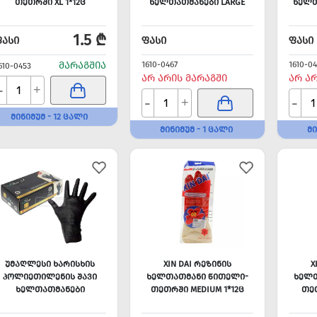
ᲗᲔᲗᲠᲨᲘ XL 1*12Ც
ᲮᲔᲚᲗᲐᲗᲛᲐᲜᲔᲑᲘ LARGE
ᲮᲔᲚᲗ
1.5 ₾
ᲤᲐᲡᲘ
ᲤᲐᲡᲘ
ᲤᲐᲡᲘ
ᲛᲐᲠᲐᲒᲨᲘᲐ
1610-0467
1610-0
610-0453
ᲐᲠ ᲐᲠᲘᲡ ᲛᲐᲠᲐᲒᲨᲘ
ᲐᲠ Ა
-
+
-
-
+
ᲛᲘᲜᲘᲛᲣᲛ - 12 ᲪᲐᲚᲘ
ᲛᲘᲜᲘᲛᲣᲛ - 1 ᲪᲐᲚᲘ
ᲛᲘ
ᲣᲛᲐᲦᲚᲔᲡᲘ ᲮᲐᲠᲘᲡᲮᲘᲡ
XIN DAI ᲠᲔᲖᲘᲜᲘᲡ
X
ᲞᲝᲚᲘᲔᲗᲘᲚᲔᲜᲘᲡ ᲨᲐᲕᲘ
ᲮᲔᲚᲗᲐᲗᲛᲐᲜᲘ ᲬᲘᲗᲔᲚᲘ-
ᲮᲔᲚᲗ
ᲮᲔᲚᲗᲐᲗᲛᲐᲜᲔᲑᲘ
ᲗᲔᲗᲠᲨᲘ MEDIUM 1*12Ც
ᲗᲔᲗ