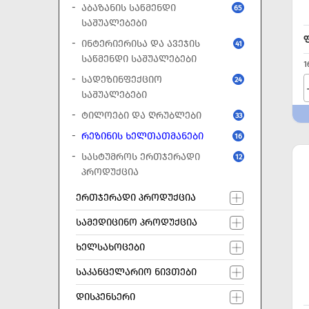
ᲐᲑᲐᲖᲐᲜᲘᲡ ᲡᲐᲬᲛᲔᲜᲓᲘ
65
ᲡᲐᲨᲣᲐᲚᲔᲑᲔᲑᲘ
ᲘᲜᲢᲔᲠᲘᲔᲠᲘᲡᲐ ᲓᲐ ᲐᲕᲔᲯᲘᲡ
41
ᲡᲐᲬᲛᲔᲜᲓᲘ ᲡᲐᲨᲣᲐᲚᲔᲑᲔᲑᲘ
1
ᲡᲐᲓᲔᲖᲘᲜᲤᲔᲥᲪᲘᲝ
24
ᲡᲐᲨᲣᲐᲚᲔᲑᲔᲑᲘ
ᲢᲘᲚᲝᲔᲑᲘ ᲓᲐ ᲦᲠᲣᲑᲚᲔᲑᲘ
33
ᲠᲔᲖᲘᲜᲘᲡ ᲮᲔᲚᲗᲐᲗᲛᲐᲜᲔᲑᲘ
16
ᲡᲐᲡᲢᲣᲛᲠᲝᲡ ᲔᲠᲗᲯᲔᲠᲐᲓᲘ
12
ᲞᲠᲝᲓᲣᲥᲪᲘᲐ
ᲔᲠᲗᲯᲔᲠᲐᲓᲘ ᲞᲠᲝᲓᲣᲥᲪᲘᲐ
ᲡᲐᲛᲔᲓᲘᲪᲘᲜᲝ ᲞᲠᲝᲓᲣᲥᲪᲘᲐ
ᲮᲔᲚᲡᲐᲮᲝᲪᲔᲑᲘ
ᲡᲐᲙᲐᲜᲪᲔᲚᲐᲠᲘᲝ ᲜᲘᲕᲗᲔᲑᲘ
ᲓᲘᲡᲞᲔᲜᲡᲔᲠᲘ