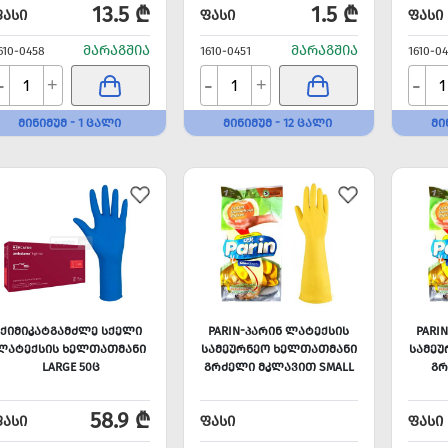
13.5 ₾
1.5 ₾
ᲤᲐᲡᲘ
ᲤᲐᲡᲘ
ᲤᲐᲡᲘ
ᲛᲐᲠᲐᲒᲨᲘᲐ
ᲛᲐᲠᲐᲒᲨᲘᲐ
610-0458
1610-0451
1610-0
-
-
-
+
+
ᲛᲘᲜᲘᲛᲣᲛ - 1 ᲪᲐᲚᲘ
ᲛᲘᲜᲘᲛᲣᲛ - 12 ᲪᲐᲚᲘ
ᲛᲘ
ᲥᲘᲛᲘᲙᲐᲢᲒᲐᲛᲫᲚᲔ ᲡᲥᲔᲚᲘ
PARIN-ᲞᲐᲠᲘᲜ ᲚᲐᲢᲔᲥᲡᲘᲡ
PARI
ᲚᲐᲢᲔᲥᲡᲘᲡ ᲮᲔᲚᲗᲐᲗᲛᲐᲜᲘ
ᲡᲐᲛᲔᲣᲠᲜᲔᲝ ᲮᲔᲚᲗᲐᲗᲛᲐᲜᲘ
ᲡᲐᲛᲔᲣ
LARGE 50Ც
ᲒᲠᲫᲔᲚᲘ ᲛᲙᲚᲐᲕᲘᲗ SMALL
ᲒᲠ
58.9 ₾
ᲤᲐᲡᲘ
ᲤᲐᲡᲘ
ᲤᲐᲡᲘ