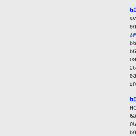
Ხ
Დ
Მ
Პ
Ს
Ს
Ი
Ე
ᲛᲣ
Ქ
Ხ
H
Ზ
Ი
Ს