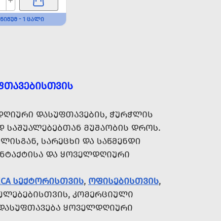
+
ᲜᲘᲛᲣᲛ - 1 ᲪᲐᲚᲘ
ᲤᲗᲐᲕᲔᲑᲘᲡᲗᲕᲘᲡ
ᲦᲘᲣᲠᲘ ᲓᲐᲡᲣᲤᲗᲐᲕᲔᲑᲘᲡ, ᲭᲣᲠᲭᲚᲘᲡ
Დ ᲡᲐᲨᲣᲐᲚᲔᲑᲔᲑᲗᲐᲜ ᲛᲣᲨᲐᲝᲑᲘᲡ ᲓᲠᲝᲡ.
ᲚᲘᲡᲒᲐᲜ, ᲡᲐᲠᲔᲪᲮᲘ ᲓᲐ ᲡᲐᲬᲛᲔᲜᲓᲘ
ᲝᲜᲢᲐᲥᲢᲘᲡᲐ ᲓᲐ ᲧᲝᲕᲔᲚᲓᲦᲘᲣᲠᲘ
ECA ᲡᲔᲥᲢᲝᲠᲘᲡᲗᲕᲘᲡ
,
ᲝᲤᲘᲡᲔᲑᲘᲡᲗᲕᲘᲡ
,
ᲣᲚᲔᲑᲔᲑᲘᲡᲗᲕᲘᲡ, ᲙᲝᲛᲔᲠᲪᲘᲣᲚᲘ
Ც ᲓᲐᲡᲣᲤᲗᲐᲕᲔᲑᲐ ᲧᲝᲕᲔᲚᲓᲦᲘᲣᲠᲘ