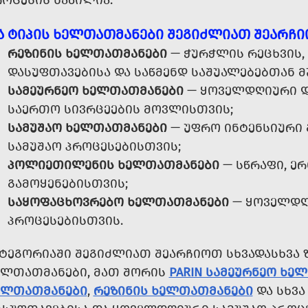
ᲠᲝᲪᲔᲡᲘᲡ ᲜᲐᲬᲘᲚᲘᲐ.
Ა ᲢᲘᲞᲘᲡ ᲮᲔᲚᲗᲐᲗᲛᲐᲜᲔᲑᲘ ᲨᲔᲒᲘᲫᲚᲘᲐᲗ ᲨᲔᲐᲠᲩ
ᲠᲔᲖᲘᲜᲘᲡ ᲮᲔᲚᲗᲐᲗᲛᲐᲜᲔᲑᲘ
— ᲭᲣᲠᲭᲚᲘᲡ ᲠᲔᲪᲮᲕᲘᲡ,
ᲓᲐᲡᲣᲤᲗᲐᲕᲔᲑᲘᲡᲐ ᲓᲐ ᲡᲐᲬᲛᲔᲜᲓ ᲡᲐᲨᲣᲐᲚᲔᲑᲔᲑᲗᲐᲜ Მ
ᲡᲐᲛᲔᲣᲠᲜᲔᲝ ᲮᲔᲚᲗᲐᲗᲛᲐᲜᲔᲑᲘ
— ᲧᲝᲕᲔᲚᲓᲦᲘᲣᲠᲘ Დ
ᲡᲐᲔᲠᲗᲝ ᲡᲘᲕᲠᲪᲔᲔᲑᲘᲡ ᲛᲝᲕᲚᲘᲡᲗᲕᲘᲡ;
ᲡᲐᲛᲣᲨᲐᲝ ᲮᲔᲚᲗᲐᲗᲛᲐᲜᲔᲑᲘ
— ᲣᲤᲠᲝ ᲘᲜᲢᲔᲜᲡᲘᲣᲠᲘ 
ᲡᲐᲛᲣᲨᲐᲝ ᲞᲠᲝᲪᲔᲡᲔᲑᲘᲡᲗᲕᲘᲡ;
ᲞᲝᲚᲘᲔᲗᲘᲚᲔᲜᲘᲡ ᲮᲔᲚᲗᲐᲗᲛᲐᲜᲔᲑᲘ
— ᲡᲬᲠᲐᲤᲘ, ᲔᲠ
ᲒᲐᲛᲝᲧᲔᲜᲔᲑᲘᲡᲗᲕᲘᲡ;
ᲡᲐᲧᲝᲤᲐᲪᲮᲝᲕᲠᲔᲑᲝ ᲮᲔᲚᲗᲐᲗᲛᲐᲜᲔᲑᲘ
— ᲧᲝᲕᲔᲚᲓᲦᲘ
ᲞᲠᲝᲪᲔᲡᲔᲑᲘᲡᲗᲕᲘᲡ.
ᲐᲢᲔᲒᲝᲠᲘᲐᲨᲘ ᲨᲔᲒᲘᲫᲚᲘᲐᲗ ᲨᲔᲐᲠᲩᲘᲝᲗ ᲡᲮᲕᲐᲓᲐᲡᲮᲕᲐ 
ᲔᲚᲗᲐᲗᲛᲐᲜᲔᲑᲘ, ᲛᲐᲗ ᲨᲝᲠᲘᲡ
PARIN ᲡᲐᲛᲔᲣᲠᲜᲔᲝ ᲮᲔ
ᲔᲚᲗᲐᲗᲛᲐᲜᲔᲑᲘ
,
ᲠᲔᲖᲘᲜᲘᲡ ᲮᲔᲚᲗᲐᲗᲛᲐᲜᲔᲑᲘ
ᲓᲐ ᲡᲮᲕᲐ