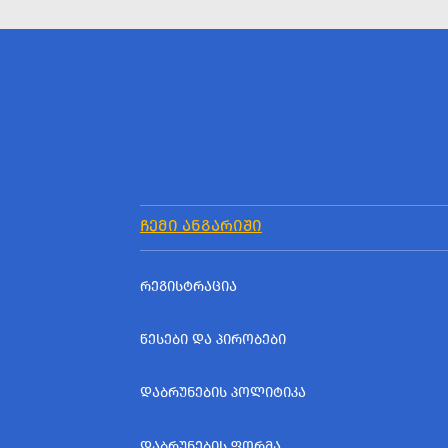
ᲩᲔᲛᲘ ᲐᲜᲒᲐᲠᲘᲨᲘ
ᲠᲔᲒᲘᲡᲢᲠᲐᲪᲘᲐ
ᲬᲔᲡᲔᲑᲘ ᲓᲐ ᲞᲘᲠᲝᲑᲔᲑᲘ
ᲓᲐᲑᲠᲣᲜᲔᲑᲘᲡ ᲞᲝᲚᲘᲢᲘᲙᲐ
ᲓᲐᲑᲠᲣᲜᲔᲑᲘᲡ ᲤᲝᲠᲛᲐ