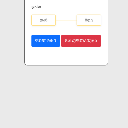
ფასი
ᲤᲘᲚᲢᲠᲘ
ᲒᲐᲡᲣᲤᲗᲐᲕᲔᲑᲐ