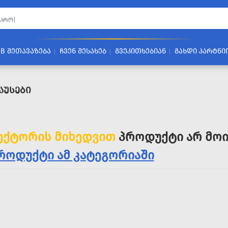
2B ᲨᲔᲗᲐᲕᲐᲖᲔᲑᲐ
ᲩᲕᲔᲜ ᲨᲔᲡᲐᲮᲔᲑ
ᲒᲕᲔᲙᲘᲗᲮᲔᲑᲘᲐᲜ
ᲒᲐᲮᲓᲘ ᲞᲐᲠᲢᲜᲘ
აუსები
ექტორის მიხედვით
პროდუქტი არ მოი
როდუქტი ამ კატეგორიაში