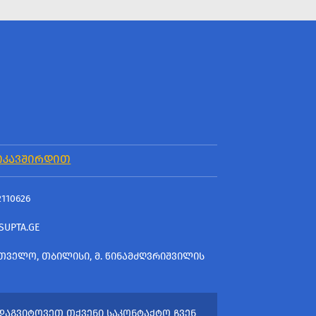
ᲘᲙᲐᲕᲨᲘᲠᲓᲘᲗ
2110626
SUPTA.GE
ᲗᲕᲔᲚᲝ, ᲗᲑᲘᲚᲘᲡᲘ, Მ. ᲬᲘᲜᲐᲛᲫᲦᲕᲠᲘᲨᲕᲘᲚᲘᲡ
ᲓᲐᲒᲕᲘᲢᲝᲕᲔᲗ ᲗᲥᲕᲔᲜᲘ ᲡᲐᲙᲝᲜᲢᲐᲥᲢᲝ ᲩᲕᲔᲜ