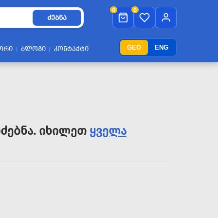
0
0
ᲫᲔᲑᲜᲐ
GEO
ENG
ᲝᲠᲘ
ᲑᲚᲝᲒᲘ
ᲙᲝᲜᲢᲐᲥᲢᲘ
ძებნა. იხილეთ
ყველა