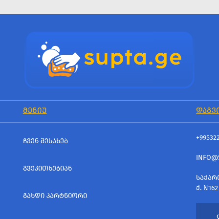
ᲛᲔᲜᲘᲣ
ᲓᲐᲒᲕ
+99532
ᲩᲕᲔᲜ ᲨᲔᲡᲐᲮᲔᲑ
INFO@
ᲒᲕᲔᲙᲘᲗᲮᲔᲑᲘᲐᲜ
ᲡᲐᲥᲐᲠ
Ქ. N162
ᲒᲐᲮᲓᲘ ᲞᲐᲠᲢᲜᲘᲝᲠᲘ