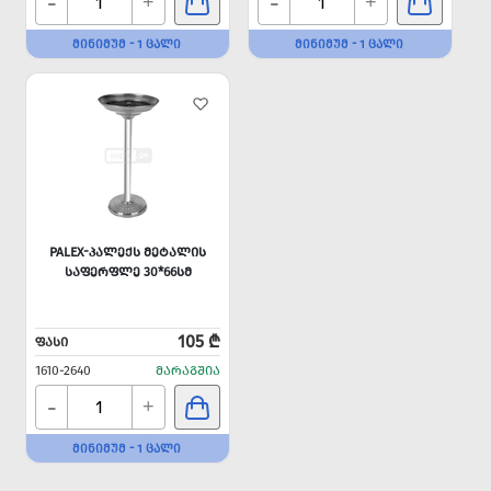
-
-
+
+
ᲛᲘᲜᲘᲛᲣᲛ - 1 ᲪᲐᲚᲘ
ᲛᲘᲜᲘᲛᲣᲛ - 1 ᲪᲐᲚᲘ
PALEX-ᲞᲐᲚᲔᲥᲡ ᲛᲔᲢᲐᲚᲘᲡ
ᲡᲐᲤᲔᲠᲤᲚᲔ 30*66ᲡᲛ
105 ₾
ᲤᲐᲡᲘ
1610-2640
ᲛᲐᲠᲐᲒᲨᲘᲐ
-
+
ᲛᲘᲜᲘᲛᲣᲛ - 1 ᲪᲐᲚᲘ