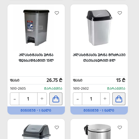
ᲞᲚᲐᲡᲢᲛᲐᲡᲘᲡ ᲣᲠᲜᲐ
ᲞᲚᲐᲡᲢᲛᲐᲡᲘᲡ ᲣᲠᲜᲐ ᲛᲝᲫᲠᲐᲕᲘ
ᲤᲔᲮᲡᲐᲓᲒᲐᲛᲘᲗ 15Ლ
ᲗᲐᲕᲡᲐᲮᲣᲠᲘᲗ 8Ლ
26.75 ₾
15 ₾
ᲤᲐᲡᲘ
ᲤᲐᲡᲘ
1610-2605
ᲛᲐᲠᲐᲒᲨᲘᲐ
1610-2602
ᲛᲐᲠᲐᲒᲨᲘᲐ
-
-
+
+
ᲛᲘᲜᲘᲛᲣᲛ - 1 ᲪᲐᲚᲘ
ᲛᲘᲜᲘᲛᲣᲛ - 1 ᲪᲐᲚᲘ