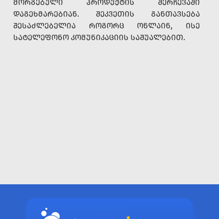
ᲛᲝᲠᲒᲔᲑᲣᲚᲘ ᲞᲠᲝᲓᲣᲥᲢᲘᲡ ᲨᲔᲠᲩᲔᲕᲐᲨᲘ
ᲓᲐᲒᲔᲮᲛᲐᲠᲔᲑᲘᲐᲜ. ᲨᲔᲙᲕᲔᲗᲘᲡ ᲒᲐᲜᲗᲐᲕᲡᲔᲑᲐ
ᲨᲔᲡᲐᲫᲚᲔᲑᲔᲚᲘᲐ ᲠᲝᲒᲝᲠᲪ ᲝᲜᲚᲐᲘᲜ, ᲘᲡᲔ
ᲡᲐᲢᲔᲚᲔᲤᲝᲜᲝ ᲙᲝᲛᲣᲜᲘᲙᲐᲪᲘᲘᲡ ᲡᲐᲨᲣᲐᲚᲔᲑᲘᲗ.