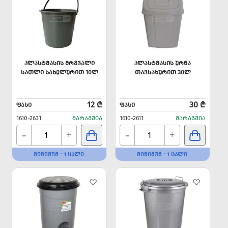
ᲞᲚᲐᲡᲢᲛᲐᲡᲘᲡ ᲛᲠᲒᲕᲐᲚᲘ
ᲞᲚᲐᲡᲢᲛᲐᲡᲘᲡ ᲣᲠᲜᲐ
ᲡᲐᲗᲚᲘ ᲡᲐᲮᲔᲚᲣᲠᲘᲗ 10Ლ
ᲗᲐᲕᲡᲐᲮᲣᲠᲘᲗ 30Ლ
12 ₾
30 ₾
ᲤᲐᲡᲘ
ᲤᲐᲡᲘ
1610-2631
ᲛᲐᲠᲐᲒᲨᲘᲐ
1610-2611
ᲛᲐᲠᲐᲒᲨᲘᲐ
-
-
+
+
ᲛᲘᲜᲘᲛᲣᲛ - 1 ᲪᲐᲚᲘ
ᲛᲘᲜᲘᲛᲣᲛ - 1 ᲪᲐᲚᲘ