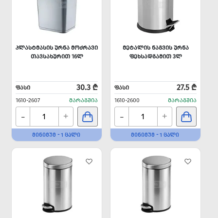
ᲞᲚᲐᲡᲢᲛᲐᲡᲘᲡ ᲣᲠᲜᲐ ᲛᲝᲫᲠᲐᲕᲘ
ᲛᲔᲢᲐᲚᲘᲡ ᲜᲐᲒᲕᲘᲡ ᲣᲠᲜᲐ
ᲗᲐᲕᲡᲐᲮᲣᲠᲘᲗ 16Ლ
ᲤᲔᲮᲡᲐᲓᲒᲐᲛᲘᲗ 3Ლ
30.3 ₾
27.5 ₾
ᲤᲐᲡᲘ
ᲤᲐᲡᲘ
1610-2607
ᲛᲐᲠᲐᲒᲨᲘᲐ
1610-2600
ᲛᲐᲠᲐᲒᲨᲘᲐ
-
-
+
+
ᲛᲘᲜᲘᲛᲣᲛ - 1 ᲪᲐᲚᲘ
ᲛᲘᲜᲘᲛᲣᲛ - 1 ᲪᲐᲚᲘ