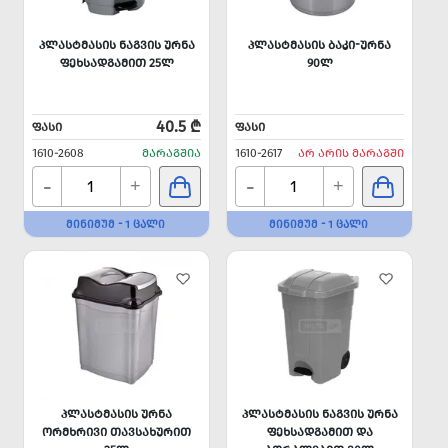
ᲞᲚᲐᲡᲢᲛᲐᲡᲘᲡ ᲜᲐᲒᲕᲘᲡ ᲣᲠᲜᲐ
ᲞᲚᲐᲡᲢᲛᲐᲡᲘᲡ ᲑᲐᲙᲘ-ᲣᲠᲜᲐ
ᲤᲔᲮᲡᲐᲓᲒᲐᲛᲘᲗ 25Ლ
90Ლ
40.5 ₾
ᲤᲐᲡᲘ
ᲤᲐᲡᲘ
1610-2608
ᲛᲐᲠᲐᲒᲨᲘᲐ
1610-2617
ᲐᲠ ᲐᲠᲘᲡ ᲛᲐᲠᲐᲒᲨᲘ
-
-
+
+
ᲛᲘᲜᲘᲛᲣᲛ - 1 ᲪᲐᲚᲘ
ᲛᲘᲜᲘᲛᲣᲛ - 1 ᲪᲐᲚᲘ
ᲞᲚᲐᲡᲢᲛᲐᲡᲘᲡ ᲣᲠᲜᲐ
ᲞᲚᲐᲡᲢᲛᲐᲡᲘᲡ ᲜᲐᲒᲕᲘᲡ ᲣᲠᲜᲐ
ᲝᲠᲛᲮᲠᲘᲕᲘ ᲗᲐᲕᲡᲐᲮᲣᲠᲘᲗ
ᲤᲔᲮᲡᲐᲓᲒᲐᲛᲘᲗ ᲓᲐ