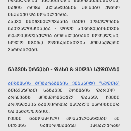
ᲘᲓᲔᲐᲚᲣᲠᲘᲐ ᲘᲜᲢᲔᲜᲡᲘᲣᲠᲘ ᲒᲐᲛᲝᲧᲔᲜᲔᲑᲘᲡᲗᲕᲘᲡ,
ᲛᲐᲨᲘᲜ ᲠᲝᲪᲐ ᲞᲚᲐᲡᲢᲛᲐᲡᲘᲡ ᲣᲠᲜᲔᲑᲘ ᲣᲤᲠᲝ
ᲛᲡᲣᲑᲣᲥᲘ ᲓᲐ ᲛᲝᲑᲘᲚᲣᲠᲘᲐ.
ᲐᲡᲔᲕᲔ ᲛᲜᲘᲨᲕᲜᲔᲚᲝᲕᲐᲜᲘᲐ ᲛᲐᲗᲘ ᲛᲝᲪᲣᲚᲝᲑᲘᲡ
ᲒᲐᲗᲕᲐᲚᲘᲡᲬᲘᲜᲔᲑᲐ - ᲓᲘᲓᲘ ᲡᲘᲕᲠᲪᲔᲔᲑᲘᲡᲗᲕᲘᲡ
ᲠᲔᲙᲝᲛᲔᲜᲓᲔᲑᲣᲚᲘᲐ ᲑᲝᲠᲑᲚᲔᲑᲘᲐᲜᲘ ᲛᲝᲓᲔᲚᲔᲑᲘ,
ᲮᲝᲚᲝ ᲛᲪᲘᲠᲔ ᲝᲤᲘᲡᲔᲑᲘᲡᲗᲕᲘᲡ ᲙᲝᲛᲞᲐᲥᲢᲣᲠᲘ
ᲕᲐᲠᲘᲐᲜᲢᲔᲑᲘ.
ᲜᲐᲒᲕᲘᲡ ᲣᲠᲜᲔᲑᲘ - ᲤᲐᲡᲘ & ᲧᲘᲓᲕᲐ ᲡᲣᲤᲗᲐᲖᲔ
ᲑᲘᲖᲜᲔᲡᲘᲡ ᲛᲝᲛᲐᲠᲐᲒᲔᲑᲘᲡ ᲕᲔᲑᲡᲐᲘᲢᲘ “ᲡᲣᲤᲗᲐ”
ᲒᲗᲐᲕᲐᲖᲝᲑᲗ ᲡᲐᲜᲐᲒᲕᲔ ᲣᲠᲜᲔᲑᲘᲡ ᲤᲐᲠᲗᲝ
ᲐᲠᲩᲔᲕᲐᲜᲡ ᲙᲝᲜᲙᲣᲠᲔᲜᲢᲣᲚ ᲤᲐᲡᲐᲓ. ᲩᲕᲔᲜᲘ
ᲞᲠᲝᲓᲣᲥᲪᲘᲐ ᲒᲐᲛᲝᲘᲠᲩᲔᲕᲐ ᲛᲐᲦᲐᲚᲘ ᲮᲐᲠᲘᲡᲮᲘᲗᲐ
ᲓᲐ ᲒᲐᲛᲫᲚᲔᲝᲑᲘᲗ.
ᲩᲕᲔᲜᲘ ᲒᲐᲛᲝᲪᲓᲘᲚᲘ ᲙᲝᲜᲡᲣᲚᲢᲐᲜᲢᲔᲑᲘ ᲙᲘ
ᲗᲥᲕᲔᲜᲡ ᲡᲐᲭᲘᲠᲝᲔᲑᲔᲑᲖᲔ ᲘᲓᲔᲐᲚᲣᲠᲐᲓ