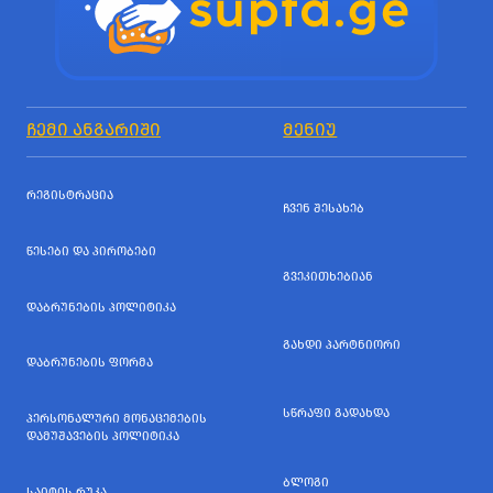
ᲩᲔᲛᲘ ᲐᲜᲒᲐᲠᲘᲨᲘ
ᲛᲔᲜᲘᲣ
ᲠᲔᲒᲘᲡᲢᲠᲐᲪᲘᲐ
ᲩᲕᲔᲜ ᲨᲔᲡᲐᲮᲔᲑ
ᲬᲔᲡᲔᲑᲘ ᲓᲐ ᲞᲘᲠᲝᲑᲔᲑᲘ
ᲒᲕᲔᲙᲘᲗᲮᲔᲑᲘᲐᲜ
ᲓᲐᲑᲠᲣᲜᲔᲑᲘᲡ ᲞᲝᲚᲘᲢᲘᲙᲐ
ᲒᲐᲮᲓᲘ ᲞᲐᲠᲢᲜᲘᲝᲠᲘ
ᲓᲐᲑᲠᲣᲜᲔᲑᲘᲡ ᲤᲝᲠᲛᲐ
ᲡᲬᲠᲐᲤᲘ ᲒᲐᲓᲐᲮᲓᲐ
ᲞᲔᲠᲡᲝᲜᲐᲚᲣᲠᲘ ᲛᲝᲜᲐᲪᲔᲛᲔᲑᲘᲡ
ᲓᲐᲛᲣᲨᲐᲕᲔᲑᲘᲡ ᲞᲝᲚᲘᲢᲘᲙᲐ
ᲑᲚᲝᲒᲘ
ᲡᲐᲘᲢᲘᲡ ᲠᲣᲙᲐ