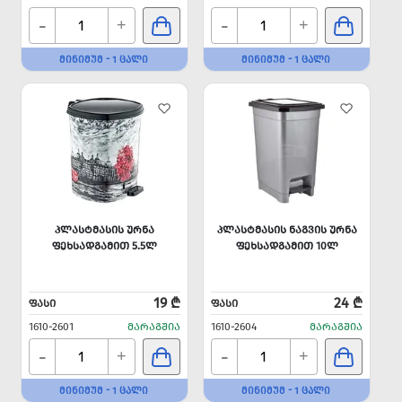
-
-
+
+
ᲛᲘᲜᲘᲛᲣᲛ - 1 ᲪᲐᲚᲘ
ᲛᲘᲜᲘᲛᲣᲛ - 1 ᲪᲐᲚᲘ
ᲞᲚᲐᲡᲢᲛᲐᲡᲘᲡ ᲣᲠᲜᲐ
ᲞᲚᲐᲡᲢᲛᲐᲡᲘᲡ ᲜᲐᲒᲕᲘᲡ ᲣᲠᲜᲐ
ᲤᲔᲮᲡᲐᲓᲒᲐᲛᲘᲗ 5.5Ლ
ᲤᲔᲮᲡᲐᲓᲒᲐᲛᲘᲗ 10Ლ
19 ₾
24 ₾
ᲤᲐᲡᲘ
ᲤᲐᲡᲘ
1610-2601
ᲛᲐᲠᲐᲒᲨᲘᲐ
1610-2604
ᲛᲐᲠᲐᲒᲨᲘᲐ
-
-
+
+
ᲛᲘᲜᲘᲛᲣᲛ - 1 ᲪᲐᲚᲘ
ᲛᲘᲜᲘᲛᲣᲛ - 1 ᲪᲐᲚᲘ