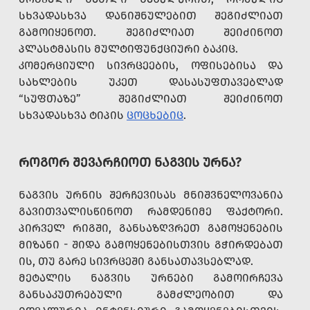
ᲡᲮᲕᲐᲓᲐᲡᲮᲕᲐ ᲓᲐᲜᲘᲨᲜᲣᲚᲔᲑᲘᲗ ᲨᲔᲒᲘᲫᲚᲘᲐᲗ
ᲒᲐᲛᲝᲘᲧᲔᲜᲝᲗ. ᲨᲔᲒᲘᲫᲚᲘᲐᲗ ᲨᲔᲘᲫᲘᲜᲝᲗ
ᲞᲚᲐᲡᲢᲛᲐᲡᲘᲡ ᲛᲣᲚᲢᲘᲤᲣᲜᲥᲪᲘᲣᲠᲘ ᲑᲐᲙᲘᲪ.
ᲙᲝᲛᲔᲠᲪᲘᲣᲚᲘ ᲡᲘᲕᲠᲪᲔᲔᲑᲘᲡ, ᲝᲤᲘᲡᲔᲑᲘᲡᲐ ᲓᲐ
ᲡᲐᲮᲚᲔᲑᲘᲡ ᲣᲙᲔᲗ ᲓᲐᲡᲐᲡᲣᲤᲗᲐᲕᲔᲑᲚᲐᲓ
“ᲡᲣᲤᲗᲐᲖᲔ” ᲨᲔᲒᲘᲫᲚᲘᲐᲗ ᲨᲔᲘᲫᲘᲜᲝᲗ
ᲡᲮᲕᲐᲓᲐᲡᲮᲕᲐ ᲢᲘᲞᲘᲡ
ᲪᲝᲪᲮᲔᲑᲘᲪ
.
ᲠᲝᲒᲝᲠ ᲨᲔᲕᲐᲠᲩᲘᲝᲗ ᲜᲐᲒᲕᲘᲡ ᲣᲠᲜᲐ?
ᲜᲐᲒᲕᲘᲡ ᲣᲠᲜᲘᲡ ᲨᲔᲠᲩᲔᲕᲘᲡᲐᲡ ᲛᲜᲘᲨᲕᲜᲔᲚᲝᲕᲐᲜᲘᲐ
ᲒᲐᲕᲘᲗᲕᲐᲚᲘᲡᲬᲘᲜᲝᲗ ᲠᲐᲛᲓᲔᲜᲘᲛᲔ ᲤᲐᲥᲢᲝᲠᲘ.
ᲞᲘᲠᲕᲔᲚ ᲠᲘᲒᲨᲘ, ᲒᲐᲜᲡᲐᲖᲦᲕᲠᲔᲗ ᲒᲐᲛᲝᲧᲔᲜᲔᲑᲘᲡ
ᲛᲘᲖᲐᲜᲘ - ᲨᲘᲓᲐ ᲒᲐᲛᲝᲧᲔᲜᲔᲑᲘᲡᲗᲕᲘᲡ ᲒᲭᲘᲠᲓᲔᲑᲐᲗ
ᲘᲡ, ᲗᲣ ᲒᲐᲠᲔ ᲡᲘᲕᲠᲪᲔᲨᲘ ᲒᲐᲜᲡᲐᲗᲐᲕᲡᲔᲑᲚᲐᲓ.
ᲛᲔᲢᲐᲚᲘᲡ ᲜᲐᲒᲕᲘᲡ ᲣᲠᲜᲔᲑᲘ ᲒᲐᲛᲝᲘᲠᲩᲔᲕᲐ
ᲒᲐᲜᲡᲐᲙᲣᲗᲠᲔᲑᲣᲚᲘ ᲒᲐᲛᲫᲚᲔᲝᲑᲘᲗ ᲓᲐ