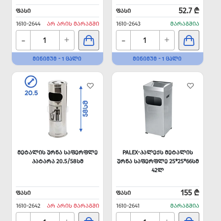
52.7 ₾
ᲤᲐᲡᲘ
ᲤᲐᲡᲘ
1610-2644
ᲐᲠ ᲐᲠᲘᲡ ᲛᲐᲠᲐᲒᲨᲘ
1610-2643
ᲛᲐᲠᲐᲒᲨᲘᲐ
-
-
+
+
ᲛᲘᲜᲘᲛᲣᲛ - 1 ᲪᲐᲚᲘ
ᲛᲘᲜᲘᲛᲣᲛ - 1 ᲪᲐᲚᲘ
ᲛᲔᲢᲐᲚᲘᲡ ᲣᲠᲜᲐ ᲡᲐᲤᲔᲠᲤᲚᲔ
PALEX-ᲞᲐᲚᲔᲥᲡ ᲛᲔᲢᲐᲚᲘᲡ
ᲞᲐᲢᲐᲠᲐ 20.5/58ᲡᲛ
ᲣᲠᲜᲐ ᲡᲐᲤᲔᲠᲤᲚᲔ 25*25*66ᲡᲛ
42Ლ
155 ₾
ᲤᲐᲡᲘ
ᲤᲐᲡᲘ
1610-2642
ᲐᲠ ᲐᲠᲘᲡ ᲛᲐᲠᲐᲒᲨᲘ
1610-2641
ᲛᲐᲠᲐᲒᲨᲘᲐ