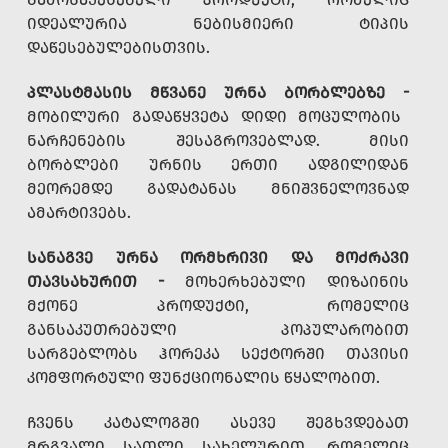
ᲘᲓᲔᲐᲚᲣᲠᲘᲐ ᲜᲔᲑᲘᲡᲛᲘᲔᲠᲘ ᲢᲘᲞᲘᲡ
ᲓᲐᲬᲔᲡᲔᲑᲣᲚᲔᲑᲘᲡᲗᲕᲘᲡ.
ᲞᲚᲐᲡᲢᲛᲐᲡᲘᲡ ᲛᲬᲕᲐᲜᲔ ᲣᲠᲜᲐ ᲑᲝᲠᲑᲚᲔᲑᲖᲔ -
ᲛᲝᲑᲘᲚᲣᲠᲘ ᲒᲐᲓᲐᲬᲧᲕᲔᲢᲐ ᲓᲘᲓᲘ ᲛᲝᲪᲣᲚᲝᲑᲘᲡ
ᲜᲐᲠᲩᲔᲜᲔᲑᲘᲡ ᲨᲔᲡᲐᲒᲠᲝᲕᲔᲑᲚᲐᲓ. ᲛᲘᲡᲘ
ᲑᲝᲠᲑᲚᲔᲑᲘ ᲣᲠᲜᲘᲡ ᲔᲠᲗᲘ ᲐᲓᲒᲘᲚᲘᲓᲐᲜ
ᲛᲔᲝᲠᲔᲛᲓᲔ ᲒᲐᲓᲐᲢᲐᲜᲐᲡ ᲛᲜᲘᲨᲕᲜᲔᲚᲝᲕᲜᲐᲓ
ᲐᲛᲐᲠᲢᲘᲕᲔᲑᲡ.
ᲡᲐᲜᲐᲒᲕᲔ ᲣᲠᲜᲐ ᲝᲠᲛᲮᲠᲘᲕᲘ ᲓᲐ ᲛᲝᲫᲠᲐᲕᲘ
ᲗᲐᲕᲡᲐᲮᲣᲠᲘᲗ -
ᲛᲝᲮᲔᲠᲮᲔᲑᲣᲚᲘ ᲓᲘᲖᲐᲘᲜᲘᲡ
ᲛᲥᲝᲜᲔ ᲞᲠᲝᲓᲣᲥᲢᲘ, ᲠᲝᲛᲔᲚᲘᲪ
ᲒᲐᲜᲡᲐᲙᲣᲗᲠᲔᲑᲣᲚᲘ ᲞᲝᲞᲣᲚᲐᲠᲝᲑᲘᲗ
ᲡᲐᲠᲒᲔᲑᲚᲝᲑᲡ ᲰᲝᲠᲔᲙᲐ ᲡᲔᲥᲢᲝᲠᲨᲘ ᲗᲐᲕᲘᲡᲘ
ᲙᲝᲛᲤᲝᲠᲢᲣᲚᲘ ᲤᲣᲜᲥᲪᲘᲝᲜᲐᲚᲘᲡ ᲬᲧᲐᲚᲝᲑᲘᲗ.
ᲩᲕᲔᲜᲡ ᲙᲐᲢᲐᲚᲝᲒᲨᲘ ᲐᲡᲔᲕᲔ ᲨᲔᲒᲮᲕᲓᲔᲑᲐᲗ
ᲛᲠᲒᲕᲐᲚᲘ ᲡᲐᲗᲚᲘ ᲡᲐᲮᲔᲚᲣᲠᲘᲗ, ᲠᲝᲛᲔᲚᲘᲪ