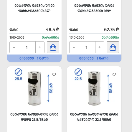
ᲛᲔᲢᲐᲚᲘᲡ ᲜᲐᲒᲕᲘᲡ ᲣᲠᲜᲐ
ᲛᲔᲢᲐᲚᲘᲡ ᲜᲐᲒᲕᲘᲡ ᲣᲠᲜᲐ
ᲤᲔᲮᲡᲐᲓᲒᲐᲛᲘᲗ 8Ლ
ᲤᲔᲮᲡᲐᲓᲒᲐᲛᲘᲗ 16Ლ
48.5 ₾
62.75 ₾
ᲤᲐᲡᲘ
ᲤᲐᲡᲘ
1610-2603
ᲛᲐᲠᲐᲒᲨᲘᲐ
1610-2606
ᲛᲐᲠᲐᲒᲨᲘᲐ
-
-
+
+
ᲛᲘᲜᲘᲛᲣᲛ - 1 ᲪᲐᲚᲘ
ᲛᲘᲜᲘᲛᲣᲛ - 1 ᲪᲐᲚᲘ
ᲛᲔᲢᲐᲚᲘᲡ ᲡᲐᲤᲔᲠᲤᲚᲔ ᲣᲠᲜᲐ
ᲛᲔᲢᲐᲚᲘᲡ ᲡᲐᲤᲔᲠᲤᲚᲔ ᲣᲠᲜᲐ
ᲓᲘᲓᲘ 25.5/58ᲡᲛ
ᲡᲐᲨᲣᲐᲚᲝ 22.5/58ᲡᲛ