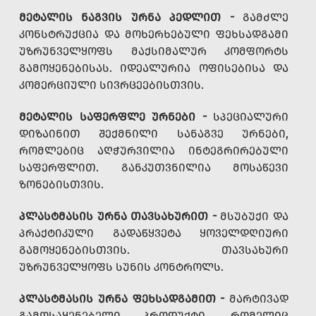
ᲛᲔᲢᲐᲚᲘᲡ ᲜᲐᲒᲕᲘᲡ ᲣᲠᲜᲐ ᲞᲔᲓᲚᲘᲗ -
ᲒᲐᲛᲫᲚᲔ
ᲙᲝᲜᲡᲢᲠᲣᲥᲪᲘᲐ ᲓᲐ ᲛᲝᲮᲔᲠᲮᲔᲑᲣᲚᲘ ᲤᲔᲮᲡᲐᲓᲒᲐᲛᲘ
ᲣᲖᲠᲣᲜᲕᲔᲚᲧᲝᲤᲡ ᲛᲐᲥᲡᲘᲛᲐᲚᲣᲠ ᲙᲝᲛᲤᲝᲠᲢᲡ
ᲒᲐᲛᲝᲧᲔᲜᲔᲑᲘᲡᲐᲡ. ᲘᲓᲔᲐᲚᲣᲠᲘᲐ ᲝᲤᲘᲡᲔᲑᲘᲡᲐ ᲓᲐ
ᲙᲝᲛᲔᲠᲪᲘᲣᲚᲘ ᲡᲘᲕᲠᲪᲔᲔᲑᲘᲡᲗᲕᲘᲡ.
ᲛᲔᲢᲐᲚᲘᲡ ᲡᲐᲤᲔᲠᲤᲚᲔ ᲣᲠᲜᲔᲑᲘ -
ᲡᲞᲔᲪᲘᲐᲚᲣᲠᲘ
ᲓᲘᲖᲐᲘᲜᲘᲗ ᲨᲔᲥᲛᲜᲘᲚᲘ ᲡᲐᲜᲐᲒᲕᲔ ᲣᲠᲜᲔᲑᲘ,
ᲠᲝᲛᲚᲔᲑᲘᲪ ᲐᲦᲭᲣᲠᲕᲘᲚᲘᲐ ᲘᲜᲢᲔᲒᲠᲘᲠᲔᲑᲣᲚᲘ
ᲡᲐᲤᲔᲠᲤᲚᲘᲗ. ᲒᲐᲜᲙᲣᲗᲕᲜᲘᲚᲘᲐ ᲛᲝᲡᲐᲬᲔᲕᲘ
ᲖᲝᲜᲔᲑᲘᲡᲗᲕᲘᲡ.
ᲞᲚᲐᲡᲢᲛᲐᲡᲘᲡ ᲣᲠᲜᲐ ᲗᲐᲕᲡᲐᲮᲣᲠᲘᲗ -
ᲛᲡᲣᲑᲣᲥᲘ ᲓᲐ
ᲞᲠᲐᲥᲢᲘᲙᲣᲚᲘ ᲒᲐᲓᲐᲬᲧᲕᲔᲢᲐ ᲧᲝᲕᲔᲚᲓᲦᲘᲣᲠᲘ
ᲒᲐᲛᲝᲧᲔᲜᲔᲑᲘᲡᲗᲕᲘᲡ. ᲗᲐᲕᲡᲐᲮᲣᲠᲘ
ᲣᲖᲠᲣᲜᲕᲔᲚᲧᲝᲤᲡ ᲡᲣᲜᲘᲡ ᲙᲝᲜᲢᲠᲝᲚᲡ.
ᲞᲚᲐᲡᲢᲛᲐᲡᲘᲡ ᲣᲠᲜᲐ ᲤᲔᲮᲡᲐᲓᲒᲐᲛᲘᲗ -
ᲛᲐᲠᲢᲘᲕᲐᲓ
ᲒᲐᲛᲝᲡᲐᲧᲔᲜᲔᲑᲔᲚᲘ ᲞᲠᲝᲓᲣᲥᲢᲘ, ᲠᲝᲛᲔᲚᲘᲪ