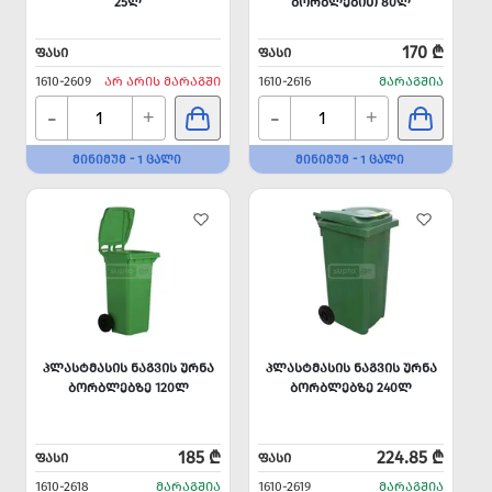
25Ლ
ᲑᲝᲠᲑᲚᲔᲑᲘᲗ 80Ლ
170 ₾
ᲤᲐᲡᲘ
ᲤᲐᲡᲘ
1610-2609
ᲐᲠ ᲐᲠᲘᲡ ᲛᲐᲠᲐᲒᲨᲘ
1610-2616
ᲛᲐᲠᲐᲒᲨᲘᲐ
-
-
+
+
ᲛᲘᲜᲘᲛᲣᲛ - 1 ᲪᲐᲚᲘ
ᲛᲘᲜᲘᲛᲣᲛ - 1 ᲪᲐᲚᲘ
ᲞᲚᲐᲡᲢᲛᲐᲡᲘᲡ ᲜᲐᲒᲕᲘᲡ ᲣᲠᲜᲐ
ᲞᲚᲐᲡᲢᲛᲐᲡᲘᲡ ᲜᲐᲒᲕᲘᲡ ᲣᲠᲜᲐ
ᲑᲝᲠᲑᲚᲔᲑᲖᲔ 120Ლ
ᲑᲝᲠᲑᲚᲔᲑᲖᲔ 240Ლ
185 ₾
224.85 ₾
ᲤᲐᲡᲘ
ᲤᲐᲡᲘ
1610-2618
ᲛᲐᲠᲐᲒᲨᲘᲐ
1610-2619
ᲛᲐᲠᲐᲒᲨᲘᲐ