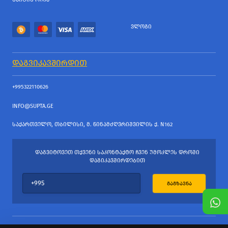
ᲕᲚᲝᲒᲘ
ᲓᲐᲒᲕᲘᲙᲐᲕᲨᲘᲠᲓᲘᲗ
+995322110626
INFO@SUPTA.GE
ᲡᲐᲥᲐᲠᲗᲕᲔᲚᲝ, ᲗᲑᲘᲚᲘᲡᲘ, Მ. ᲬᲘᲜᲐᲛᲫᲦᲕᲠᲘᲨᲕᲘᲚᲘᲡ Ქ. N162
ᲓᲐᲒᲕᲘᲢᲝᲕᲔᲗ ᲗᲥᲕᲔᲜᲘ ᲡᲐᲙᲝᲜᲢᲐᲥᲢᲝ ᲩᲕᲔᲜ ᲣᲛᲝᲙᲚᲔᲡ ᲓᲠᲝᲨᲘ
ᲓᲐᲒᲘᲙᲐᲕᲨᲘᲠᲓᲔᲑᲘᲗ
ᲒᲐᲒᲖᲐᲕᲜᲐ