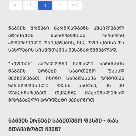
«
‹
1
›
» 1
ᲜᲐᲒᲕᲘᲡ ᲣᲠᲜᲔᲑᲘ ᲬᲐᲠᲛᲝᲐᲓᲒᲔᲜᲡ ᲐᲣᲪᲘᲚᲔᲑᲔᲚ
ᲐᲢᲠᲘᲑᲣᲢᲡ ᲬᲐᲠᲛᲝᲐᲓᲒᲔᲜᲡ ᲠᲝᲒᲝᲠᲪ
ᲙᲝᲛᲔᲠᲪᲘᲣᲚᲘ ᲝᲑᲘᲔᲥᲢᲔᲑᲘᲡ, ᲘᲡᲔ ᲝᲤᲘᲡᲔᲑᲘᲡᲐ ᲓᲐ
ᲡᲐᲮᲚᲔᲑᲘᲡ ᲡᲘᲡᲣᲤᲗᲐᲕᲘᲡ ᲨᲔᲡᲐᲜᲐᲠᲩᲣᲜᲔᲑᲚᲐᲓ.
“ᲡᲣᲤᲗᲐᲡ” ᲙᲐᲢᲐᲚᲝᲒᲨᲘ ᲛᲐᲦᲐᲚᲘ ᲮᲐᲠᲘᲡᲮᲘᲡ
ᲜᲐᲒᲕᲘᲡ ᲣᲠᲜᲔᲑᲘ ᲡᲐᲑᲘᲗᲣᲛᲝ ᲤᲐᲡᲐᲓ
ᲨᲔᲒᲮᲕᲓᲔᲑᲐᲗ. ᲘᲡᲘᲜᲘ ᲡᲮᲕᲐᲓᲐᲡᲮᲕᲐ ᲖᲝᲛᲘᲗᲐᲐ
ᲬᲐᲠᲛᲝᲓᲒᲔᲜᲘᲚᲘ ᲩᲕᲔᲜᲡ ᲡᲐᲘᲢᲖᲔ, ᲔᲡ ᲙᲘ
ᲓᲐᲒᲔᲮᲛᲐᲠᲔᲑᲐᲗ ᲗᲥᲕᲔᲜᲖᲔ ᲛᲐᲥᲡᲘᲛᲐᲚᲣᲠᲐᲓ
ᲛᲝᲠᲒᲔᲑᲣᲚᲘ ᲞᲠᲝᲓᲣᲥᲢᲘ ᲨᲔᲘᲫᲘᲜᲝᲗ.
ᲜᲐᲒᲕᲘᲡ ᲣᲠᲜᲔᲑᲘ ᲡᲐᲑᲘᲗᲣᲛᲝ ᲤᲐᲡᲨᲘ - ᲠᲐᲡ
ᲒᲗᲐᲕᲐᲖᲝᲑᲗ ᲩᲕᲔᲜ?