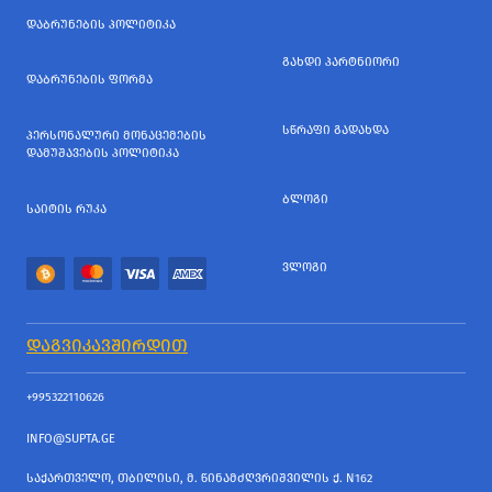
ᲓᲐᲑᲠᲣᲜᲔᲑᲘᲡ ᲞᲝᲚᲘᲢᲘᲙᲐ
ᲒᲐᲮᲓᲘ ᲞᲐᲠᲢᲜᲘᲝᲠᲘ
ᲓᲐᲑᲠᲣᲜᲔᲑᲘᲡ ᲤᲝᲠᲛᲐ
ᲡᲬᲠᲐᲤᲘ ᲒᲐᲓᲐᲮᲓᲐ
ᲞᲔᲠᲡᲝᲜᲐᲚᲣᲠᲘ ᲛᲝᲜᲐᲪᲔᲛᲔᲑᲘᲡ
ᲓᲐᲛᲣᲨᲐᲕᲔᲑᲘᲡ ᲞᲝᲚᲘᲢᲘᲙᲐ
ᲑᲚᲝᲒᲘ
ᲡᲐᲘᲢᲘᲡ ᲠᲣᲙᲐ
ᲕᲚᲝᲒᲘ
ᲓᲐᲒᲕᲘᲙᲐᲕᲨᲘᲠᲓᲘᲗ
+995322110626
INFO@SUPTA.GE
ᲡᲐᲥᲐᲠᲗᲕᲔᲚᲝ, ᲗᲑᲘᲚᲘᲡᲘ, Მ. ᲬᲘᲜᲐᲛᲫᲦᲕᲠᲘᲨᲕᲘᲚᲘᲡ Ქ. N162