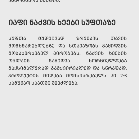
ᲯᲐᲓᲝᲡᲜᲣᲠᲡ ᲒᲐᲮᲓᲘᲡ.
ᲘᲐᲤᲘ ᲜᲐᲫᲕᲘᲡ ᲮᲔᲔᲑᲘ ᲡᲣᲤᲗᲐᲖᲔ
ᲡᲣᲤᲗᲐ ᲛᲣᲓᲛᲘᲕᲐᲓ ᲖᲠᲣᲜᲐᲕᲡ ᲗᲐᲕᲘᲡ
ᲛᲝᲛᲮᲛᲐᲠᲔᲑᲚᲔᲑᲖᲔ ᲓᲐ ᲡᲗᲐᲕᲐᲖᲝᲑᲡ ᲒᲐᲧᲘᲓᲕᲘᲡ
ᲛᲝᲡᲐᲮᲔᲠᲮᲔᲑᲔᲚ ᲞᲘᲠᲝᲑᲔᲑᲡ. ᲜᲐᲫᲕᲘᲡ ᲮᲔᲔᲑᲘᲡ
ᲝᲜᲚᲐᲘᲜ ᲒᲐᲧᲘᲓᲕᲐ ᲮᲝᲠᲪᲘᲔᲚᲓᲔᲑᲐ
ᲛᲐᲥᲡᲘᲛᲐᲚᲣᲠᲐᲓ ᲒᲐᲛᲭᲕᲘᲠᲕᲐᲚᲔᲓ ᲓᲐ ᲡᲬᲠᲐᲤᲐᲓ.
ᲞᲠᲝᲓᲣᲥᲢᲘᲡ ᲛᲘᲦᲔᲑᲐ ᲛᲝᲛᲮᲛᲐᲠᲔᲑᲔᲚᲡ ᲙᲘ 2-3
ᲡᲐᲛᲣᲨᲐᲝ ᲡᲐᲐᲗᲨᲘ ᲨᲔᲔᲫᲚᲔᲑᲐ.