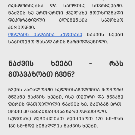
ᲠᲔᲡᲢᲝᲠᲜᲔᲑᲡᲐ ᲓᲐ ᲡᲐᲝᲤᲘᲡᲔ ᲡᲘᲕᲠᲪᲔᲔᲑᲨᲘ.
ᲜᲐᲫᲕᲘᲡ ᲮᲔ ᲔᲠᲗ-ᲔᲠᲗᲘ ᲧᲕᲔᲚᲐᲖᲔ ᲛᲝᲗᲮᲝᲕᲜᲐᲓᲘ
ᲓᲔᲙᲝᲠᲐᲢᲘᲣᲚᲘ ᲔᲚᲔᲛᲔᲜᲢᲘᲐ ᲡᲐᲨᲝᲑᲐᲝ
ᲞᲔᲠᲘᲝᲓᲨᲘ.
ᲝᲜᲚᲐᲘᲜ ᲛᲐᲦᲐᲖᲘᲐ
ᲡᲣᲤᲗᲐᲖᲔ
ᲜᲐᲫᲕᲘᲡ ᲮᲔᲔᲑᲘ
ᲡᲐᲑᲘᲗᲣᲛᲝ ᲤᲐᲡᲐᲓ ᲐᲠᲘᲡ ᲬᲐᲠᲛᲝᲓᲒᲔᲜᲘᲚᲘ.
ᲜᲐᲫᲕᲘᲡ ᲮᲔᲔᲑᲘ - ᲠᲐᲡ
ᲒᲗᲐᲕᲐᲖᲝᲑᲗ ᲩᲕᲔᲜ?
ᲩᲕᲔᲜᲡ ᲙᲐᲢᲐᲚᲝᲒᲨᲘ ᲮᲔᲚᲛᲘᲡᲐᲬᲕᲓᲝᲛᲘᲐ ᲠᲝᲒᲝᲠᲪ
ᲛᲬᲕᲐᲜᲔ ᲜᲐᲫᲕᲘᲡ ᲮᲔᲔᲑᲘ, ᲘᲡᲔ ᲗᲔᲗᲠᲘ ᲓᲐ ᲛᲬᲕᲐᲜᲔ
ᲤᲔᲠᲘᲡ ᲓᲐᲗᲝᲕᲚᲘᲚᲘ ᲜᲐᲫᲕᲘᲡ ᲮᲔ. ᲛᲐᲗᲒᲐᲜ ᲔᲠᲗ-
ᲔᲠᲗᲘ ᲙᲘ ᲒᲐᲜᲐᲗᲔᲑᲘᲗᲐᲐ ᲬᲐᲠᲛᲝᲓᲒᲔᲜᲘᲚᲘ.
ᲡᲣᲤᲗᲐᲖᲔ ᲨᲔᲒᲘᲫᲚᲘᲐᲗ ᲨᲔᲘᲫᲘᲜᲝᲗ 120 ᲡᲛ-ᲓᲐᲜ
180 ᲡᲛ-ᲛᲓᲔ ᲡᲘᲛᲐᲦᲚᲘᲡ ᲜᲐᲫᲕᲘᲡ ᲮᲔᲔᲑᲘ.