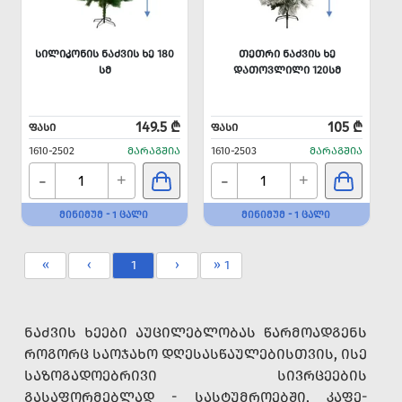
ᲡᲘᲚᲘᲙᲝᲜᲘᲡ ᲜᲐᲫᲕᲘᲡ ᲮᲔ 180
ᲗᲔᲗᲠᲘ ᲜᲐᲫᲕᲘᲡ ᲮᲔ
ᲡᲛ
ᲓᲐᲗᲝᲕᲚᲘᲚᲘ 120ᲡᲛ
149.5 ₾
105 ₾
ᲤᲐᲡᲘ
ᲤᲐᲡᲘ
1610-2502
ᲛᲐᲠᲐᲒᲨᲘᲐ
1610-2503
ᲛᲐᲠᲐᲒᲨᲘᲐ
-
-
+
+
ᲛᲘᲜᲘᲛᲣᲛ - 1 ᲪᲐᲚᲘ
ᲛᲘᲜᲘᲛᲣᲛ - 1 ᲪᲐᲚᲘ
«
‹
1
›
» 1
ᲜᲐᲫᲕᲘᲡ ᲮᲔᲔᲑᲘ ᲐᲣᲪᲘᲚᲔᲑᲚᲝᲑᲐᲡ ᲬᲐᲠᲛᲝᲐᲓᲒᲔᲜᲡ
ᲠᲝᲒᲝᲠᲪ ᲡᲐᲝᲯᲐᲮᲝ ᲓᲦᲔᲡᲐᲡᲬᲐᲣᲚᲔᲑᲘᲡᲗᲕᲘᲡ, ᲘᲡᲔ
ᲡᲐᲖᲝᲒᲐᲓᲝᲔᲑᲠᲘᲕᲘ ᲡᲘᲕᲠᲪᲔᲔᲑᲘᲡ
ᲒᲐᲡᲐᲤᲝᲠᲛᲔᲑᲚᲐᲓ - ᲡᲐᲡᲢᲣᲛᲠᲝᲔᲑᲨᲘ, ᲙᲐᲤᲔ-