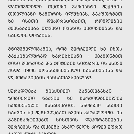
ᲓᲐᲗᲝᲕᲚᲘᲚᲘ ᲗᲔᲗᲠᲘ ᲕᲐᲠᲘᲐᲜᲢᲘ ᲨᲔᲥᲛᲜᲘᲡ
ᲗᲝᲕᲚᲘᲐᲜᲘ ᲖᲐᲛᲗᲠᲘᲡ ᲘᲚᲣᲖᲘᲐᲡ. ᲒᲐᲐᲤᲝᲠᲛᲔᲗ
ᲮᲔ ᲘᲡᲔᲗᲘ ᲓᲔᲙᲝᲠᲐᲪᲘᲔᲑᲘᲗ, ᲠᲝᲛᲚᲔᲑᲘᲪ
ᲨᲔᲔᲡᲐᲑᲐᲛᲔᲑᲐ ᲗᲥᲕᲔᲜᲘ ᲝᲯᲐᲮᲘᲡ ᲒᲔᲛᲝᲕᲜᲔᲑᲐᲡ ᲓᲐ
ᲡᲐᲮᲚᲘᲡ ᲓᲘᲖᲐᲘᲜᲡ.
ᲛᲜᲘᲨᲕᲜᲔᲚᲝᲕᲐᲜᲘᲐ, ᲠᲝᲛ ᲨᲔᲠᲩᲔᲣᲚᲘ ᲮᲔ ᲘᲧᲝᲡ
ᲛᲐᲥᲡᲘᲛᲐᲚᲣᲠᲐᲓ ᲮᲐᲠᲘᲡᲮᲘᲐᲜᲘ - ᲨᲔᲐᲛᲝᲬᲛᲔᲗ
ᲛᲘᲡᲘ ᲦᲔᲠᲫᲘᲡᲐ ᲓᲐ ᲢᲝᲢᲔᲑᲘᲡ ᲡᲘᲛᲧᲐᲠᲔ. ᲘᲡ ᲐᲡᲔᲕᲔ
ᲣᲜᲓᲐ ᲘᲧᲝᲡ ᲛᲝᲡᲐᲮᲔᲠᲮᲔᲑᲔᲚᲘ ᲒᲐᲜᲐᲗᲔᲑᲘᲡᲐ ᲓᲐ
ᲓᲔᲙᲝᲠᲐᲪᲘᲔᲑᲘᲡ ᲒᲐᲜᲡᲐᲗᲐᲕᲡᲔᲑᲚᲐᲓ.
ᲧᲣᲠᲐᲓᲦᲔᲑᲐ ᲛᲘᲐᲥᲪᲘᲔᲗ ᲒᲐᲜᲐᲗᲔᲑᲐᲡᲐᲪ -
ᲖᲝᲒᲘᲔᲠᲗᲘ ᲜᲐᲫᲕᲘᲡ ᲮᲔ ᲬᲐᲠᲛᲝᲓᲒᲔᲜᲘᲚᲘᲐ
ᲩᲐᲨᲔᲜᲔᲑᲣᲚᲘ ᲒᲐᲜᲐᲗᲔᲑᲘᲗ. ᲡᲬᲝᲠᲔᲓ ᲐᲡᲔᲗᲘ
ᲜᲐᲫᲕᲘᲡ ᲮᲔ ᲨᲔᲒᲮᲕᲓᲔᲑᲐᲗ ᲩᲕᲔᲜᲡ ᲙᲐᲢᲐᲚᲝᲒᲨᲘ. ᲘᲡ
ᲒᲐᲒᲘᲛᲐᲠᲢᲘᲕᲔᲑᲗ ᲮᲘᲡᲗᲕᲘᲡ ᲓᲔᲙᲝᲠᲐᲪᲘᲔᲑᲘᲡ
ᲨᲔᲠᲩᲔᲕᲐᲡ ᲓᲐ ᲗᲥᲕᲔᲜᲡ ᲐᲮᲐᲚ ᲬᲔᲚᲡ ᲙᲘᲓᲔᲕ ᲣᲤᲠᲝ