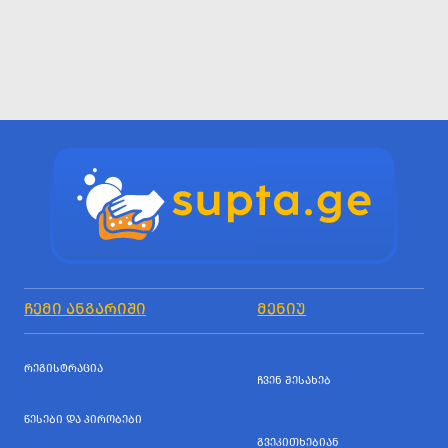
ᲩᲔᲛᲘ ᲐᲜᲒᲐᲠᲘᲨᲘ
ᲛᲔᲜᲘᲣ
ᲠᲔᲒᲘᲡᲢᲠᲐᲪᲘᲐ
ᲩᲕᲔᲜ ᲨᲔᲡᲐᲮᲔᲑ
ᲬᲔᲡᲔᲑᲘ ᲓᲐ ᲞᲘᲠᲝᲑᲔᲑᲘ
ᲒᲕᲔᲙᲘᲗᲮᲔᲑᲘᲐᲜ