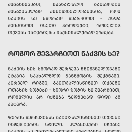
ᲨᲔᲒᲐᲮᲡᲔᲜᲔᲑᲗ, ᲡᲐᲐᲮᲐᲚᲬᲚᲝ ᲒᲐᲜᲬᲧᲝᲑᲘᲡ
ᲨᲔᲡᲐᲥᲛᲜᲔᲚᲐᲓ ᲣᲛᲜᲘᲨᲕᲜᲔᲚᲝᲕᲐᲜᲔᲡᲘᲐ, ᲠᲝᲛ
ᲜᲐᲫᲕᲘᲡ ᲮᲔ ᲡᲬᲝᲠᲐᲓ ᲨᲔᲐᲠᲩᲘᲝᲗ - ᲣᲜᲓᲐ
ᲨᲔᲘᲫᲘᲜᲝᲗ ᲘᲡᲔᲗᲘ ᲞᲠᲝᲓᲣᲥᲢᲘ, ᲠᲝᲛᲔᲚᲘᲪ
ᲗᲥᲕᲔᲜᲡ ᲘᲜᲢᲔᲠᲘᲔᲠᲡ ᲛᲐᲥᲡᲘᲛᲐᲚᲣᲠᲐᲓ ᲔᲠᲒᲔᲑᲐ.
ᲠᲝᲒᲝᲠ ᲨᲔᲕᲐᲠᲩᲘᲝᲗ ᲜᲐᲫᲕᲘᲡ ᲮᲔ?
ᲜᲐᲫᲕᲘᲡ ᲮᲘᲡ ᲡᲬᲝᲠᲐᲓ ᲨᲔᲠᲩᲔᲕᲐ ᲛᲜᲘᲨᲕᲜᲔᲚᲝᲕᲐᲜᲘ
ᲔᲢᲐᲞᲘᲐ ᲡᲐᲐᲮᲐᲚᲬᲚᲝ ᲒᲐᲜᲬᲧᲝᲑᲘᲡ ᲨᲔᲥᲛᲜᲐᲨᲘ.
ᲞᲘᲠᲕᲔᲚ ᲠᲘᲒᲨᲘ, ᲒᲐᲘᲗᲕᲐᲚᲘᲡᲬᲘᲜᲔᲗ ᲗᲥᲕᲔᲜᲘ
ᲝᲗᲐᲮᲘᲡ ᲖᲝᲛᲔᲑᲘ - ᲡᲬᲝᲠᲘ ᲖᲝᲛᲘᲡ ᲮᲔ ᲨᲔᲐᲠᲩᲘᲔᲗ,
ᲠᲝᲛᲔᲚᲘᲪ ᲐᲠ ᲘᲥᲜᲔᲑᲐ ᲖᲔᲓᲛᲔᲢᲐᲓ ᲓᲘᲓᲘ ᲐᲜ
ᲞᲐᲢᲐᲠᲐ.
ᲤᲔᲠᲘᲡ ᲨᲔᲠᲩᲔᲕᲘᲡᲐᲡ ᲒᲐᲘᲗᲕᲐᲚᲘᲡᲬᲘᲜᲔᲗ ᲗᲥᲕᲔᲜᲘ
ᲘᲜᲢᲔᲠᲘᲔᲠᲘᲡ ᲡᲢᲘᲚᲘ. ᲙᲚᲐᲡᲘᲙᲣᲠᲘ ᲛᲬᲕᲐᲜᲔ
ᲜᲐᲫᲕᲘᲡ ᲮᲔ ᲣᲜᲘᲕᲔᲠᲡᲐᲚᲣᲠᲘ ᲐᲠᲩᲔᲕᲐᲜᲘᲐ, ᲮᲝᲚᲝ