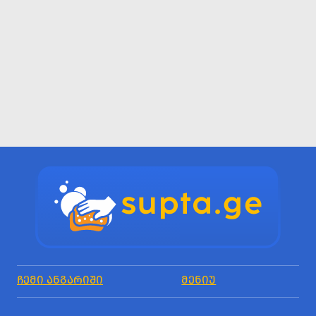
ᲩᲔᲛᲘ ᲐᲜᲒᲐᲠᲘᲨᲘ
ᲛᲔᲜᲘᲣ