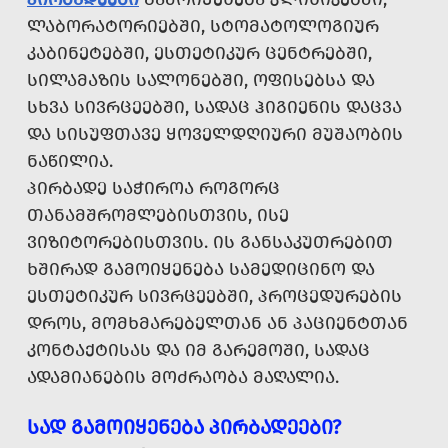
ᲚᲐᲑᲝᲠᲐᲢᲝᲠᲘᲔᲑᲨᲘ, ᲡᲢᲝᲛᲐᲢᲝᲚᲝᲒᲘᲣᲠ
ᲙᲐᲑᲘᲜᲔᲢᲔᲑᲨᲘ, ᲔᲡᲗᲔᲢᲘᲙᲣᲠ ᲪᲔᲜᲢᲠᲔᲑᲨᲘ,
ᲡᲘᲚᲐᲛᲐᲖᲘᲡ ᲡᲐᲚᲝᲜᲔᲑᲨᲘ, ᲝᲤᲘᲡᲔᲑᲡᲐ ᲓᲐ
ᲡᲮᲕᲐ ᲡᲘᲕᲠᲪᲔᲔᲑᲨᲘ, ᲡᲐᲓᲐᲪ ᲰᲘᲒᲘᲔᲜᲘᲡ ᲓᲐᲪᲕᲐ
ᲓᲐ ᲡᲘᲡᲣᲤᲗᲐᲕᲔ ᲧᲝᲕᲔᲚᲓᲦᲘᲣᲠᲘ ᲛᲣᲨᲐᲝᲑᲘᲡ
ᲜᲐᲬᲘᲚᲘᲐ.
ᲞᲘᲠᲑᲐᲓᲔ ᲡᲐᲭᲘᲠᲝᲐ ᲠᲝᲒᲝᲠᲪ
ᲗᲐᲜᲐᲛᲨᲠᲝᲛᲚᲔᲑᲘᲡᲗᲕᲘᲡ, ᲘᲡᲔ
ᲕᲘᲖᲘᲢᲝᲠᲔᲑᲘᲡᲗᲕᲘᲡ. ᲘᲡ ᲒᲐᲜᲡᲐᲙᲣᲗᲠᲔᲑᲘᲗ
ᲮᲨᲘᲠᲐᲓ ᲒᲐᲛᲝᲘᲧᲔᲜᲔᲑᲐ ᲡᲐᲛᲔᲓᲘᲪᲘᲜᲝ ᲓᲐ
ᲔᲡᲗᲔᲢᲘᲙᲣᲠ ᲡᲘᲕᲠᲪᲔᲔᲑᲨᲘ, ᲞᲠᲝᲪᲔᲓᲣᲠᲔᲑᲘᲡ
ᲓᲠᲝᲡ, ᲛᲝᲛᲮᲛᲐᲠᲔᲑᲔᲚᲗᲐᲜ ᲐᲜ ᲞᲐᲪᲘᲔᲜᲢᲗᲐᲜ
ᲙᲝᲜᲢᲐᲥᲢᲘᲡᲐᲡ ᲓᲐ ᲘᲛ ᲒᲐᲠᲔᲛᲝᲨᲘ, ᲡᲐᲓᲐᲪ
ᲐᲓᲐᲛᲘᲐᲜᲔᲑᲘᲡ ᲛᲝᲫᲠᲐᲝᲑᲐ ᲛᲐᲦᲐᲚᲘᲐ.
ᲡᲐᲓ ᲒᲐᲛᲝᲘᲧᲔᲜᲔᲑᲐ ᲞᲘᲠᲑᲐᲓᲔᲔᲑᲘ?