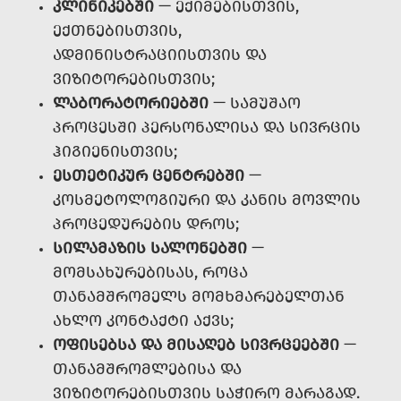
ᲙᲚᲘᲜᲘᲙᲔᲑᲨᲘ
— ᲔᲥᲘᲛᲔᲑᲘᲡᲗᲕᲘᲡ,
ᲔᲥᲗᲜᲔᲑᲘᲡᲗᲕᲘᲡ,
ᲐᲓᲛᲘᲜᲘᲡᲢᲠᲐᲪᲘᲘᲡᲗᲕᲘᲡ ᲓᲐ
ᲕᲘᲖᲘᲢᲝᲠᲔᲑᲘᲡᲗᲕᲘᲡ;
ᲚᲐᲑᲝᲠᲐᲢᲝᲠᲘᲔᲑᲨᲘ
— ᲡᲐᲛᲣᲨᲐᲝ
ᲞᲠᲝᲪᲔᲡᲨᲘ ᲞᲔᲠᲡᲝᲜᲐᲚᲘᲡᲐ ᲓᲐ ᲡᲘᲕᲠᲪᲘᲡ
ᲰᲘᲒᲘᲔᲜᲘᲡᲗᲕᲘᲡ;
ᲔᲡᲗᲔᲢᲘᲙᲣᲠ ᲪᲔᲜᲢᲠᲔᲑᲨᲘ
—
ᲙᲝᲡᲛᲔᲢᲝᲚᲝᲒᲘᲣᲠᲘ ᲓᲐ ᲙᲐᲜᲘᲡ ᲛᲝᲕᲚᲘᲡ
ᲞᲠᲝᲪᲔᲓᲣᲠᲔᲑᲘᲡ ᲓᲠᲝᲡ;
ᲡᲘᲚᲐᲛᲐᲖᲘᲡ ᲡᲐᲚᲝᲜᲔᲑᲨᲘ
—
ᲛᲝᲛᲡᲐᲮᲣᲠᲔᲑᲘᲡᲐᲡ, ᲠᲝᲪᲐ
ᲗᲐᲜᲐᲛᲨᲠᲝᲛᲔᲚᲡ ᲛᲝᲛᲮᲛᲐᲠᲔᲑᲔᲚᲗᲐᲜ
ᲐᲮᲚᲝ ᲙᲝᲜᲢᲐᲥᲢᲘ ᲐᲥᲕᲡ;
ᲝᲤᲘᲡᲔᲑᲡᲐ ᲓᲐ ᲛᲘᲡᲐᲦᲔᲑ ᲡᲘᲕᲠᲪᲔᲔᲑᲨᲘ
—
ᲗᲐᲜᲐᲛᲨᲠᲝᲛᲚᲔᲑᲘᲡᲐ ᲓᲐ
ᲕᲘᲖᲘᲢᲝᲠᲔᲑᲘᲡᲗᲕᲘᲡ ᲡᲐᲭᲘᲠᲝ ᲛᲐᲠᲐᲒᲐᲓ.