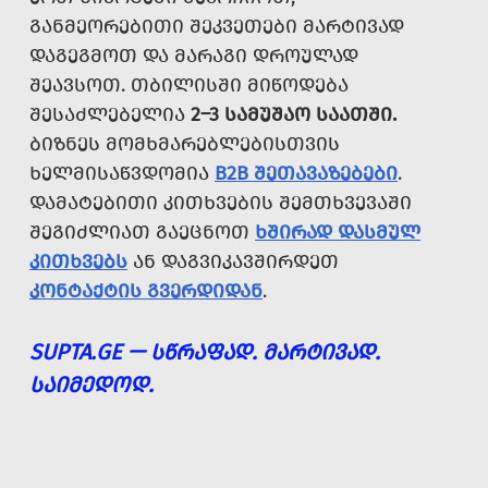
ᲒᲐᲜᲛᲔᲝᲠᲔᲑᲘᲗᲘ ᲨᲔᲙᲕᲔᲗᲔᲑᲘ ᲛᲐᲠᲢᲘᲕᲐᲓ
ᲓᲐᲒᲔᲒᲛᲝᲗ ᲓᲐ ᲛᲐᲠᲐᲒᲘ ᲓᲠᲝᲣᲚᲐᲓ
ᲨᲔᲐᲕᲡᲝᲗ. ᲗᲑᲘᲚᲘᲡᲨᲘ ᲛᲘᲬᲝᲓᲔᲑᲐ
ᲨᲔᲡᲐᲫᲚᲔᲑᲔᲚᲘᲐ
2–3 ᲡᲐᲛᲣᲨᲐᲝ ᲡᲐᲐᲗᲨᲘ.
ᲑᲘᲖᲜᲔᲡ ᲛᲝᲛᲮᲛᲐᲠᲔᲑᲚᲔᲑᲘᲡᲗᲕᲘᲡ
ᲮᲔᲚᲛᲘᲡᲐᲬᲕᲓᲝᲛᲘᲐ
B2B ᲨᲔᲗᲐᲕᲐᲖᲔᲑᲔᲑᲘ
.
ᲓᲐᲛᲐᲢᲔᲑᲘᲗᲘ ᲙᲘᲗᲮᲕᲔᲑᲘᲡ ᲨᲔᲛᲗᲮᲕᲔᲕᲐᲨᲘ
ᲨᲔᲒᲘᲫᲚᲘᲐᲗ ᲒᲐᲔᲪᲜᲝᲗ
ᲮᲨᲘᲠᲐᲓ ᲓᲐᲡᲛᲣᲚ
ᲙᲘᲗᲮᲕᲔᲑᲡ
ᲐᲜ ᲓᲐᲒᲕᲘᲙᲐᲕᲨᲘᲠᲓᲔᲗ
ᲙᲝᲜᲢᲐᲥᲢᲘᲡ ᲒᲕᲔᲠᲓᲘᲓᲐᲜ
.
SUPTA.GE — ᲡᲬᲠᲐᲤᲐᲓ. ᲛᲐᲠᲢᲘᲕᲐᲓ.
ᲡᲐᲘᲛᲔᲓᲝᲓ.