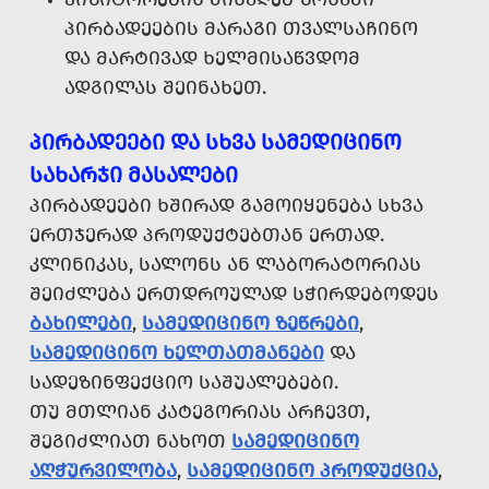
ᲞᲘᲠᲑᲐᲓᲔᲔᲑᲘᲡ ᲛᲐᲠᲐᲒᲘ ᲗᲕᲐᲚᲡᲐᲩᲘᲜᲝ
ᲓᲐ ᲛᲐᲠᲢᲘᲕᲐᲓ ᲮᲔᲚᲛᲘᲡᲐᲬᲕᲓᲝᲛ
ᲐᲓᲒᲘᲚᲐᲡ ᲨᲔᲘᲜᲐᲮᲔᲗ.
ᲞᲘᲠᲑᲐᲓᲔᲔᲑᲘ ᲓᲐ ᲡᲮᲕᲐ ᲡᲐᲛᲔᲓᲘᲪᲘᲜᲝ
ᲡᲐᲮᲐᲠᲯᲘ ᲛᲐᲡᲐᲚᲔᲑᲘ
ᲞᲘᲠᲑᲐᲓᲔᲔᲑᲘ ᲮᲨᲘᲠᲐᲓ ᲒᲐᲛᲝᲘᲧᲔᲜᲔᲑᲐ ᲡᲮᲕᲐ
ᲔᲠᲗᲯᲔᲠᲐᲓ ᲞᲠᲝᲓᲣᲥᲢᲔᲑᲗᲐᲜ ᲔᲠᲗᲐᲓ.
ᲙᲚᲘᲜᲘᲙᲐᲡ, ᲡᲐᲚᲝᲜᲡ ᲐᲜ ᲚᲐᲑᲝᲠᲐᲢᲝᲠᲘᲐᲡ
ᲨᲔᲘᲫᲚᲔᲑᲐ ᲔᲠᲗᲓᲠᲝᲣᲚᲐᲓ ᲡᲭᲘᲠᲓᲔᲑᲝᲓᲔᲡ
ᲑᲐᲮᲘᲚᲔᲑᲘ
,
ᲡᲐᲛᲔᲓᲘᲪᲘᲜᲝ ᲖᲔᲬᲠᲔᲑᲘ
,
ᲡᲐᲛᲔᲓᲘᲪᲘᲜᲝ ᲮᲔᲚᲗᲐᲗᲛᲐᲜᲔᲑᲘ
ᲓᲐ
ᲡᲐᲓᲔᲖᲘᲜᲤᲔᲥᲪᲘᲝ ᲡᲐᲨᲣᲐᲚᲔᲑᲔᲑᲘ.
ᲗᲣ ᲛᲗᲚᲘᲐᲜ ᲙᲐᲢᲔᲒᲝᲠᲘᲐᲡ ᲐᲠᲩᲔᲕᲗ,
ᲨᲔᲒᲘᲫᲚᲘᲐᲗ ᲜᲐᲮᲝᲗ
ᲡᲐᲛᲔᲓᲘᲪᲘᲜᲝ
ᲐᲦᲭᲣᲠᲕᲘᲚᲝᲑᲐ
,
ᲡᲐᲛᲔᲓᲘᲪᲘᲜᲝ ᲞᲠᲝᲓᲣᲥᲪᲘᲐ
,