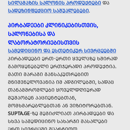
ᲡᲘᲚᲐᲛᲐᲖᲘᲡ ᲡᲐᲚᲝᲜᲘᲡ ᲞᲠᲝᲓᲣᲥᲢᲔᲑᲘ
ᲓᲐ
ᲡᲐᲓᲔᲖᲘᲜᲤᲔᲥᲪᲘᲝ ᲡᲐᲨᲣᲐᲚᲔᲑᲔᲑᲘ
.
ᲞᲘᲠᲑᲐᲓᲔᲔᲑᲘ ᲙᲚᲘᲜᲘᲙᲔᲑᲘᲡᲗᲕᲘᲡ,
ᲡᲐᲚᲝᲜᲔᲑᲘᲡᲐ ᲓᲐ
ᲚᲐᲑᲝᲠᲐᲢᲝᲠᲘᲔᲑᲘᲡᲗᲕᲘᲡ
ᲡᲐᲛᲔᲓᲘᲪᲘᲜᲝ ᲓᲐ ᲔᲡᲗᲔᲢᲘᲙᲣᲠ ᲡᲘᲕᲠᲪᲔᲔᲑᲨᲘ
ᲞᲘᲠᲑᲐᲓᲔᲔᲑᲘ ᲔᲠᲗ-ᲔᲠᲗᲘ ᲧᲕᲔᲚᲐᲖᲔ ᲮᲨᲘᲠᲐᲓ
ᲒᲐᲛᲝᲧᲔᲜᲔᲑᲣᲚᲘ ᲔᲠᲗᲯᲔᲠᲐᲓᲘ ᲞᲠᲝᲓᲣᲥᲢᲘᲐ.
ᲛᲐᲗᲘ ᲛᲐᲠᲐᲒᲘ ᲒᲐᲜᲡᲐᲙᲣᲗᲠᲔᲑᲘᲗ
ᲛᲜᲘᲨᲕᲜᲔᲚᲝᲕᲐᲜᲘᲐ ᲘᲛ ᲐᲓᲒᲘᲚᲔᲑᲨᲘ, ᲡᲐᲓᲐᲪ
ᲗᲐᲜᲐᲛᲨᲠᲝᲛᲚᲔᲑᲘ ᲧᲝᲕᲔᲚᲓᲦᲘᲣᲠᲐᲓ
ᲛᲣᲨᲐᲝᲑᲔᲜ ᲞᲐᲪᲘᲔᲜᲢᲔᲑᲗᲐᲜ,
ᲛᲝᲛᲮᲛᲐᲠᲔᲑᲚᲔᲑᲗᲐᲜ ᲐᲜ ᲕᲘᲖᲘᲢᲝᲠᲔᲑᲗᲐᲜ.
SUPTA.GE
-ᲖᲔ ᲨᲔᲒᲘᲫᲚᲘᲐᲗ ᲞᲘᲠᲑᲐᲓᲔᲔᲑᲘ ᲓᲐ
ᲡᲮᲕᲐ ᲡᲐᲛᲔᲓᲘᲪᲘᲜᲝ ᲡᲐᲮᲐᲠᲯᲘ ᲛᲐᲡᲐᲚᲔᲑᲘ
ᲔᲠᲗ ᲡᲘᲕᲠᲪᲔᲨᲘ ᲨᲔᲐᲠᲩᲘᲝᲗ,