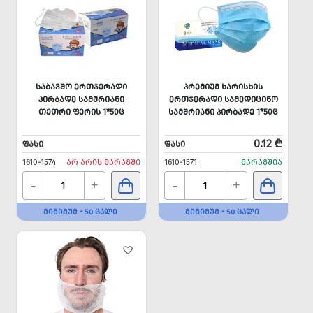
ᲡᲐᲑᲐᲕᲨᲝ ᲔᲠᲗᲯᲔᲠᲐᲓᲘ
ᲞᲠᲔᲛᲘᲣᲛ ᲮᲐᲠᲘᲡᲮᲘᲡ
ᲞᲘᲠᲑᲐᲓᲔ ᲡᲐᲛᲨᲠᲘᲐᲜᲘ
ᲔᲠᲗᲯᲔᲠᲐᲓᲘ ᲡᲐᲛᲔᲓᲘᲪᲘᲜᲝ
ᲗᲔᲗᲠᲘ ᲤᲔᲠᲘᲡ 1*50Ც
ᲡᲐᲛᲨᲠᲘᲐᲜᲘ ᲞᲘᲠᲑᲐᲓᲔ 1*50Ც
0.12 ₾
ᲤᲐᲡᲘ
ᲤᲐᲡᲘ
1610-1574
ᲐᲠ ᲐᲠᲘᲡ ᲛᲐᲠᲐᲒᲨᲘ
1610-1571
ᲛᲐᲠᲐᲒᲨᲘᲐ
-
-
+
+
ᲛᲘᲜᲘᲛᲣᲛ - 50 ᲪᲐᲚᲘ
ᲛᲘᲜᲘᲛᲣᲛ - 50 ᲪᲐᲚᲘ