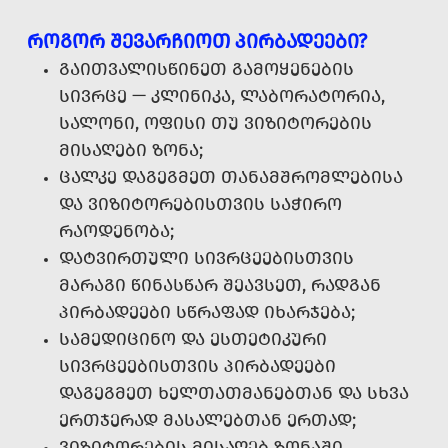
ᲠᲝᲒᲝᲠ ᲨᲔᲕᲐᲠᲩᲘᲝᲗ ᲞᲘᲠᲑᲐᲓᲔᲔᲑᲘ?
ᲒᲐᲘᲗᲕᲐᲚᲘᲡᲬᲘᲜᲔᲗ ᲒᲐᲛᲝᲧᲔᲜᲔᲑᲘᲡ
ᲡᲘᲕᲠᲪᲔ — ᲙᲚᲘᲜᲘᲙᲐ, ᲚᲐᲑᲝᲠᲐᲢᲝᲠᲘᲐ,
ᲡᲐᲚᲝᲜᲘ, ᲝᲤᲘᲡᲘ ᲗᲣ ᲕᲘᲖᲘᲢᲝᲠᲔᲑᲘᲡ
ᲛᲘᲡᲐᲦᲔᲑᲘ ᲖᲝᲜᲐ;
ᲪᲐᲚᲙᲔ ᲓᲐᲒᲔᲒᲛᲔᲗ ᲗᲐᲜᲐᲛᲨᲠᲝᲛᲚᲔᲑᲘᲡᲐ
ᲓᲐ ᲕᲘᲖᲘᲢᲝᲠᲔᲑᲘᲡᲗᲕᲘᲡ ᲡᲐᲭᲘᲠᲝ
ᲠᲐᲝᲓᲔᲜᲝᲑᲐ;
ᲓᲐᲢᲕᲘᲠᲗᲣᲚᲘ ᲡᲘᲕᲠᲪᲔᲔᲑᲘᲡᲗᲕᲘᲡ
ᲛᲐᲠᲐᲒᲘ ᲬᲘᲜᲐᲡᲬᲐᲠ ᲨᲔᲐᲕᲡᲔᲗ, ᲠᲐᲓᲒᲐᲜ
ᲞᲘᲠᲑᲐᲓᲔᲔᲑᲘ ᲡᲬᲠᲐᲤᲐᲓ ᲘᲮᲐᲠᲯᲔᲑᲐ;
ᲡᲐᲛᲔᲓᲘᲪᲘᲜᲝ ᲓᲐ ᲔᲡᲗᲔᲢᲘᲙᲣᲠᲘ
ᲡᲘᲕᲠᲪᲔᲔᲑᲘᲡᲗᲕᲘᲡ ᲞᲘᲠᲑᲐᲓᲔᲔᲑᲘ
ᲓᲐᲒᲔᲒᲛᲔᲗ ᲮᲔᲚᲗᲐᲗᲛᲐᲜᲔᲑᲗᲐᲜ ᲓᲐ ᲡᲮᲕᲐ
ᲔᲠᲗᲯᲔᲠᲐᲓ ᲛᲐᲡᲐᲚᲔᲑᲗᲐᲜ ᲔᲠᲗᲐᲓ;
ᲕᲘᲖᲘᲢᲝᲠᲔᲑᲘᲡ ᲛᲘᲡᲐᲦᲔᲑ ᲖᲝᲜᲐᲨᲘ