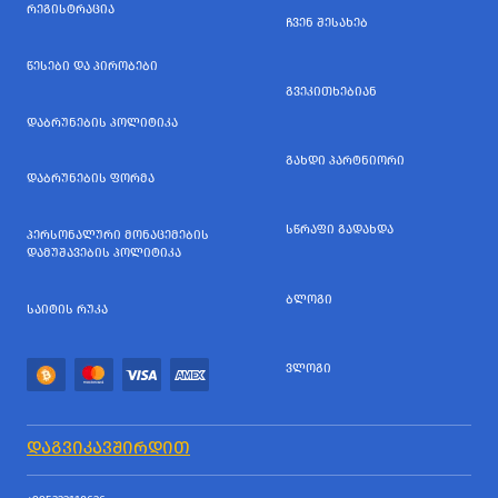
ᲠᲔᲒᲘᲡᲢᲠᲐᲪᲘᲐ
ᲩᲕᲔᲜ ᲨᲔᲡᲐᲮᲔᲑ
ᲬᲔᲡᲔᲑᲘ ᲓᲐ ᲞᲘᲠᲝᲑᲔᲑᲘ
ᲒᲕᲔᲙᲘᲗᲮᲔᲑᲘᲐᲜ
ᲓᲐᲑᲠᲣᲜᲔᲑᲘᲡ ᲞᲝᲚᲘᲢᲘᲙᲐ
ᲒᲐᲮᲓᲘ ᲞᲐᲠᲢᲜᲘᲝᲠᲘ
ᲓᲐᲑᲠᲣᲜᲔᲑᲘᲡ ᲤᲝᲠᲛᲐ
ᲡᲬᲠᲐᲤᲘ ᲒᲐᲓᲐᲮᲓᲐ
ᲞᲔᲠᲡᲝᲜᲐᲚᲣᲠᲘ ᲛᲝᲜᲐᲪᲔᲛᲔᲑᲘᲡ
ᲓᲐᲛᲣᲨᲐᲕᲔᲑᲘᲡ ᲞᲝᲚᲘᲢᲘᲙᲐ
ᲑᲚᲝᲒᲘ
ᲡᲐᲘᲢᲘᲡ ᲠᲣᲙᲐ
ᲕᲚᲝᲒᲘ
ᲓᲐᲒᲕᲘᲙᲐᲕᲨᲘᲠᲓᲘᲗ