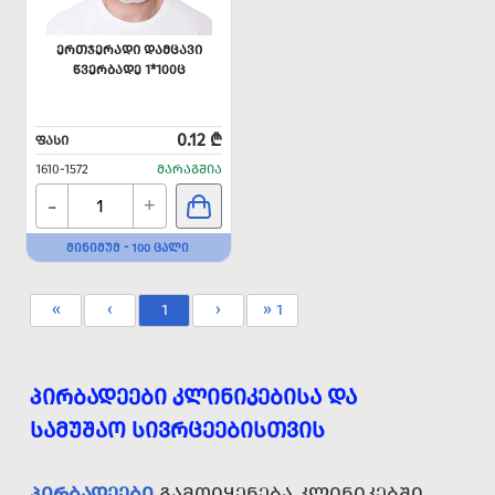
ᲔᲠᲗᲯᲔᲠᲐᲓᲘ ᲓᲐᲛᲪᲐᲕᲘ
ᲬᲕᲔᲠᲑᲐᲓᲔ 1*100Ც
0.12 ₾
ᲤᲐᲡᲘ
1610-1572
ᲛᲐᲠᲐᲒᲨᲘᲐ
-
+
ᲛᲘᲜᲘᲛᲣᲛ - 100 ᲪᲐᲚᲘ
«
‹
1
›
» 1
ᲞᲘᲠᲑᲐᲓᲔᲔᲑᲘ ᲙᲚᲘᲜᲘᲙᲔᲑᲘᲡᲐ ᲓᲐ
ᲡᲐᲛᲣᲨᲐᲝ ᲡᲘᲕᲠᲪᲔᲔᲑᲘᲡᲗᲕᲘᲡ
ᲞᲘᲠᲑᲐᲓᲔᲔᲑᲘ
ᲒᲐᲛᲝᲘᲧᲔᲜᲔᲑᲐ ᲙᲚᲘᲜᲘᲙᲔᲑᲨᲘ,