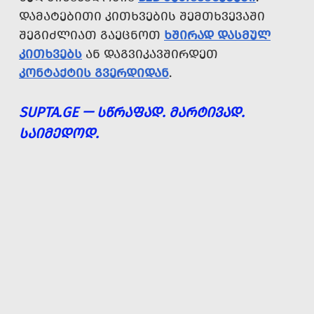
ᲓᲐᲛᲐᲢᲔᲑᲘᲗᲘ ᲙᲘᲗᲮᲕᲔᲑᲘᲡ ᲨᲔᲛᲗᲮᲕᲔᲕᲐᲨᲘ
ᲨᲔᲒᲘᲫᲚᲘᲐᲗ ᲒᲐᲔᲪᲜᲝᲗ
ᲮᲨᲘᲠᲐᲓ ᲓᲐᲡᲛᲣᲚ
ᲙᲘᲗᲮᲕᲔᲑᲡ
ᲐᲜ ᲓᲐᲒᲕᲘᲙᲐᲕᲨᲘᲠᲓᲔᲗ
ᲙᲝᲜᲢᲐᲥᲢᲘᲡ ᲒᲕᲔᲠᲓᲘᲓᲐᲜ
.
SUPTA.GE — ᲡᲬᲠᲐᲤᲐᲓ. ᲛᲐᲠᲢᲘᲕᲐᲓ.
ᲡᲐᲘᲛᲔᲓᲝᲓ.