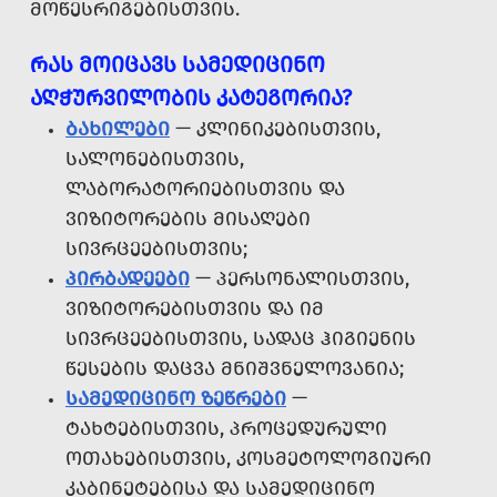
ᲛᲝᲬᲔᲡᲠᲘᲒᲔᲑᲘᲡᲗᲕᲘᲡ.
ᲠᲐᲡ ᲛᲝᲘᲪᲐᲕᲡ ᲡᲐᲛᲔᲓᲘᲪᲘᲜᲝ
ᲐᲦᲭᲣᲠᲕᲘᲚᲝᲑᲘᲡ ᲙᲐᲢᲔᲒᲝᲠᲘᲐ?
ᲑᲐᲮᲘᲚᲔᲑᲘ
— ᲙᲚᲘᲜᲘᲙᲔᲑᲘᲡᲗᲕᲘᲡ,
ᲡᲐᲚᲝᲜᲔᲑᲘᲡᲗᲕᲘᲡ,
ᲚᲐᲑᲝᲠᲐᲢᲝᲠᲘᲔᲑᲘᲡᲗᲕᲘᲡ ᲓᲐ
ᲕᲘᲖᲘᲢᲝᲠᲔᲑᲘᲡ ᲛᲘᲡᲐᲦᲔᲑᲘ
ᲡᲘᲕᲠᲪᲔᲔᲑᲘᲡᲗᲕᲘᲡ;
ᲞᲘᲠᲑᲐᲓᲔᲔᲑᲘ
— ᲞᲔᲠᲡᲝᲜᲐᲚᲘᲡᲗᲕᲘᲡ,
ᲕᲘᲖᲘᲢᲝᲠᲔᲑᲘᲡᲗᲕᲘᲡ ᲓᲐ ᲘᲛ
ᲡᲘᲕᲠᲪᲔᲔᲑᲘᲡᲗᲕᲘᲡ, ᲡᲐᲓᲐᲪ ᲰᲘᲒᲘᲔᲜᲘᲡ
ᲬᲔᲡᲔᲑᲘᲡ ᲓᲐᲪᲕᲐ ᲛᲜᲘᲨᲕᲜᲔᲚᲝᲕᲐᲜᲘᲐ;
ᲡᲐᲛᲔᲓᲘᲪᲘᲜᲝ ᲖᲔᲬᲠᲔᲑᲘ
—
ᲢᲐᲮᲢᲔᲑᲘᲡᲗᲕᲘᲡ, ᲞᲠᲝᲪᲔᲓᲣᲠᲣᲚᲘ
ᲝᲗᲐᲮᲔᲑᲘᲡᲗᲕᲘᲡ, ᲙᲝᲡᲛᲔᲢᲝᲚᲝᲒᲘᲣᲠᲘ
ᲙᲐᲑᲘᲜᲔᲢᲔᲑᲘᲡᲐ ᲓᲐ ᲡᲐᲛᲔᲓᲘᲪᲘᲜᲝ