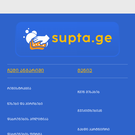
ᲩᲔᲛᲘ ᲐᲜᲒᲐᲠᲘᲨᲘ
ᲛᲔᲜᲘᲣ
ᲠᲔᲒᲘᲡᲢᲠᲐᲪᲘᲐ
ᲩᲕᲔᲜ ᲨᲔᲡᲐᲮᲔᲑ
ᲬᲔᲡᲔᲑᲘ ᲓᲐ ᲞᲘᲠᲝᲑᲔᲑᲘ
ᲒᲕᲔᲙᲘᲗᲮᲔᲑᲘᲐᲜ
ᲓᲐᲑᲠᲣᲜᲔᲑᲘᲡ ᲞᲝᲚᲘᲢᲘᲙᲐ
ᲒᲐᲮᲓᲘ ᲞᲐᲠᲢᲜᲘᲝᲠᲘ
ᲓᲐᲑᲠᲣᲜᲔᲑᲘᲡ ᲤᲝᲠᲛᲐ