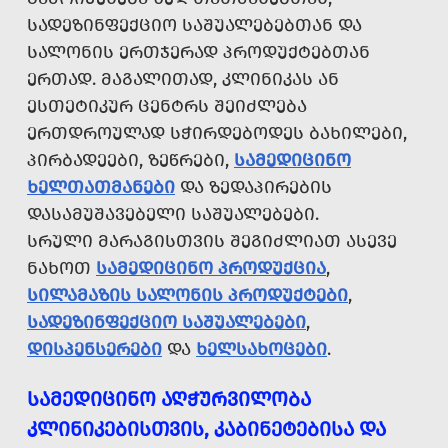
ᲡᲐᲓᲔᲖᲘᲜᲤᲔᲥᲪᲘᲝ ᲡᲐᲨᲣᲐᲚᲔᲑᲔᲑᲗᲐᲜ ᲓᲐ
ᲡᲐᲚᲝᲜᲘᲡ ᲔᲠᲗᲯᲔᲠᲐᲓ ᲞᲠᲝᲓᲣᲥᲢᲔᲑᲗᲐᲜ
ᲔᲠᲗᲐᲓ. ᲛᲐᲒᲐᲚᲘᲗᲐᲓ, ᲙᲚᲘᲜᲘᲙᲐᲡ ᲐᲜ
ᲔᲡᲗᲔᲢᲘᲙᲣᲠ ᲪᲔᲜᲢᲠᲡ ᲨᲔᲘᲫᲚᲔᲑᲐ
ᲔᲠᲗᲓᲠᲝᲣᲚᲐᲓ ᲡᲭᲘᲠᲓᲔᲑᲝᲓᲔᲡ ᲑᲐᲮᲘᲚᲔᲑᲘ,
ᲞᲘᲠᲑᲐᲓᲔᲔᲑᲘ, ᲖᲔᲬᲠᲔᲑᲘ,
ᲡᲐᲛᲔᲓᲘᲪᲘᲜᲝ
ᲮᲔᲚᲗᲐᲗᲛᲐᲜᲔᲑᲘ
ᲓᲐ ᲖᲔᲓᲐᲞᲘᲠᲔᲑᲘᲡ
ᲓᲐᲡᲐᲛᲣᲨᲐᲕᲔᲑᲔᲚᲘ ᲡᲐᲨᲣᲐᲚᲔᲑᲔᲑᲘ.
ᲡᲠᲣᲚᲘ ᲛᲐᲠᲐᲒᲘᲡᲗᲕᲘᲡ ᲨᲔᲒᲘᲫᲚᲘᲐᲗ ᲐᲡᲔᲕᲔ
ᲜᲐᲮᲝᲗ
ᲡᲐᲛᲔᲓᲘᲪᲘᲜᲝ ᲞᲠᲝᲓᲣᲥᲪᲘᲐ
,
ᲡᲘᲚᲐᲛᲐᲖᲘᲡ ᲡᲐᲚᲝᲜᲘᲡ ᲞᲠᲝᲓᲣᲥᲢᲔᲑᲘ
,
ᲡᲐᲓᲔᲖᲘᲜᲤᲔᲥᲪᲘᲝ ᲡᲐᲨᲣᲐᲚᲔᲑᲔᲑᲘ
,
ᲓᲘᲡᲞᲔᲜᲡᲔᲠᲔᲑᲘ
ᲓᲐ
ᲮᲔᲚᲡᲐᲮᲝᲪᲔᲑᲘ
.
ᲡᲐᲛᲔᲓᲘᲪᲘᲜᲝ ᲐᲦᲭᲣᲠᲕᲘᲚᲝᲑᲐ
ᲙᲚᲘᲜᲘᲙᲔᲑᲘᲡᲗᲕᲘᲡ, ᲙᲐᲑᲘᲜᲔᲢᲔᲑᲘᲡᲐ ᲓᲐ