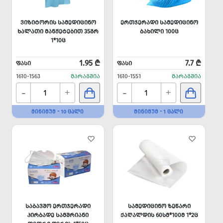
ᲕᲘᲖᲘᲢᲝᲠᲘᲡ ᲡᲐᲛᲔᲓᲘᲪᲘᲜᲝ
ᲔᲠᲗᲯᲔᲠᲐᲓᲘ ᲡᲐᲛᲔᲓᲘᲪᲘᲜᲝ
ᲮᲐᲚᲐᲗᲘ ᲛᲐᲜᲟᲔᲢᲔᲑᲘᲗ 35ᲒᲠ
ᲑᲐᲮᲘᲚᲘ 100Ც
1*10Ც
1.95 ₾
7.7 ₾
ᲤᲐᲡᲘ
ᲤᲐᲡᲘ
1610-1563
ᲛᲐᲠᲐᲒᲨᲘᲐ
1610-1551
ᲛᲐᲠᲐᲒᲨᲘᲐ
-
-
+
+
ᲛᲘᲜᲘᲛᲣᲛ - 10 ᲪᲐᲚᲘ
ᲛᲘᲜᲘᲛᲣᲛ - 1 ᲪᲐᲚᲘ
ᲡᲐᲑᲐᲕᲨᲝ ᲔᲠᲗᲯᲔᲠᲐᲓᲘ
ᲡᲐᲛᲔᲓᲘᲪᲘᲜᲝ ᲖᲔᲬᲐᲠᲘ
ᲞᲘᲠᲑᲐᲓᲔ ᲡᲐᲛᲨᲠᲘᲐᲜᲘ
ᲥᲐᲦᲐᲚᲓᲘᲡ 60ᲡᲛ*100Მ 1*2Ც