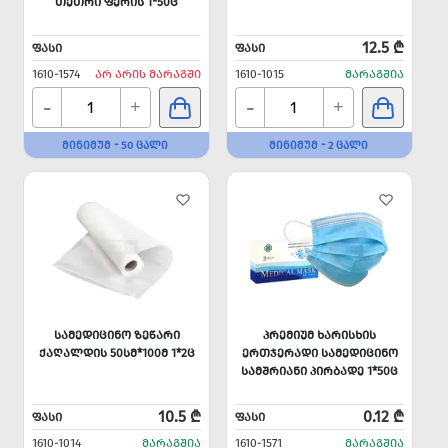
ᲗᲔᲗᲠᲘ ᲤᲔᲠᲘᲡ 1*50Ც
12.5 ₾
ᲤᲐᲡᲘ
ᲤᲐᲡᲘ
1610-1574
ᲐᲠ ᲐᲠᲘᲡ ᲛᲐᲠᲐᲒᲨᲘ
1610-1015
ᲛᲐᲠᲐᲒᲨᲘᲐ
-
-
+
+
ᲛᲘᲜᲘᲛᲣᲛ - 50 ᲪᲐᲚᲘ
ᲛᲘᲜᲘᲛᲣᲛ - 2 ᲪᲐᲚᲘ
ᲡᲐᲛᲔᲓᲘᲪᲘᲜᲝ ᲖᲔᲬᲐᲠᲘ
ᲞᲠᲔᲛᲘᲣᲛ ᲮᲐᲠᲘᲡᲮᲘᲡ
ᲥᲐᲦᲐᲚᲓᲘᲡ 50ᲡᲛ*100Მ 1*2Ც
ᲔᲠᲗᲯᲔᲠᲐᲓᲘ ᲡᲐᲛᲔᲓᲘᲪᲘᲜᲝ
ᲡᲐᲛᲨᲠᲘᲐᲜᲘ ᲞᲘᲠᲑᲐᲓᲔ 1*50Ც
10.5 ₾
0.12 ₾
ᲤᲐᲡᲘ
ᲤᲐᲡᲘ
1610-1014
ᲛᲐᲠᲐᲒᲨᲘᲐ
1610-1571
ᲛᲐᲠᲐᲒᲨᲘᲐ