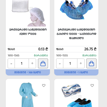
ᲔᲠᲗᲯᲔᲠᲐᲓᲘ ᲡᲐᲛᲔᲓᲘᲪᲘᲜᲝ
ᲔᲠᲗᲯᲔᲠᲐᲓᲘ ᲡᲐᲛᲔᲓᲘᲪᲘᲜᲝ
ᲥᲣᲓᲘ 1*100Ც
ᲑᲐᲮᲘᲚᲘ 1000Ც - ᲡᲐᲗᲘᲗᲐᲝᲓ
ᲓᲐᲭᲠᲘᲚᲘ
0.13 ₾
26.75 ₾
ᲤᲐᲡᲘ
ᲤᲐᲡᲘ
1610-1565
ᲛᲐᲠᲐᲒᲨᲘᲐ
1610-1555
ᲛᲐᲠᲐᲒᲨᲘᲐ
-
-
+
+
ᲛᲘᲜᲘᲛᲣᲛ - 100 ᲪᲐᲚᲘ
ᲛᲘᲜᲘᲛᲣᲛ - 1 ᲪᲐᲚᲘ