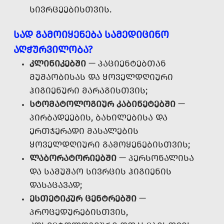
ᲡᲘᲕᲠᲪᲔᲔᲑᲘᲡᲗᲕᲘᲡ.
ᲡᲐᲓ ᲒᲐᲛᲝᲘᲧᲔᲜᲔᲑᲐ ᲡᲐᲛᲔᲓᲘᲪᲘᲜᲝ
ᲐᲦᲭᲣᲠᲕᲘᲚᲝᲑᲐ?
ᲙᲚᲘᲜᲘᲙᲔᲑᲨᲘ
— ᲞᲐᲪᲘᲔᲜᲢᲔᲑᲗᲐᲜ
ᲛᲣᲨᲐᲝᲑᲘᲡᲐᲡ ᲓᲐ ᲧᲝᲕᲔᲚᲓᲦᲘᲣᲠᲘ
ᲰᲘᲒᲘᲔᲜᲣᲠᲘ ᲛᲐᲠᲐᲒᲘᲡᲗᲕᲘᲡ;
ᲡᲢᲝᲛᲐᲢᲝᲚᲝᲒᲘᲣᲠ ᲙᲐᲑᲘᲜᲔᲢᲔᲑᲨᲘ
—
ᲞᲘᲠᲑᲐᲓᲔᲔᲑᲘᲡ, ᲑᲐᲮᲘᲚᲔᲑᲘᲡᲐ ᲓᲐ
ᲔᲠᲗᲯᲔᲠᲐᲓᲘ ᲛᲐᲡᲐᲚᲔᲑᲘᲡ
ᲧᲝᲕᲔᲚᲓᲦᲘᲣᲠᲘ ᲒᲐᲛᲝᲧᲔᲜᲔᲑᲘᲡᲗᲕᲘᲡ;
ᲚᲐᲑᲝᲠᲐᲢᲝᲠᲘᲔᲑᲨᲘ
— ᲞᲔᲠᲡᲝᲜᲐᲚᲘᲡᲐ
ᲓᲐ ᲡᲐᲛᲣᲨᲐᲝ ᲡᲘᲕᲠᲪᲘᲡ ᲰᲘᲒᲘᲔᲜᲘᲡ
ᲓᲐᲡᲐᲪᲐᲕᲐᲓ;
ᲔᲡᲗᲔᲢᲘᲙᲣᲠ ᲪᲔᲜᲢᲠᲔᲑᲨᲘ
—
ᲞᲠᲝᲪᲔᲓᲣᲠᲔᲑᲘᲡᲗᲕᲘᲡ,