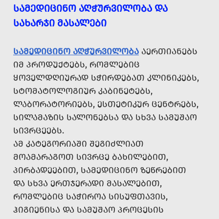
ᲡᲐᲛᲔᲓᲘᲪᲘᲜᲝ ᲐᲦᲭᲣᲠᲕᲘᲚᲝᲑᲐ ᲓᲐ
ᲡᲐᲮᲐᲠᲯᲘ ᲛᲐᲡᲐᲚᲔᲑᲘ
ᲡᲐᲛᲔᲓᲘᲪᲘᲜᲝ ᲐᲦᲭᲣᲠᲕᲘᲚᲝᲑᲐ
ᲐᲔᲠᲗᲘᲐᲜᲔᲑᲡ
ᲘᲛ ᲞᲠᲝᲓᲣᲥᲢᲔᲑᲡ, ᲠᲝᲛᲚᲔᲑᲘᲪ
ᲧᲝᲕᲔᲚᲓᲦᲘᲣᲠᲐᲓ ᲡᲭᲘᲠᲓᲔᲑᲐᲗ ᲙᲚᲘᲜᲘᲙᲔᲑᲡ,
ᲡᲢᲝᲛᲐᲢᲝᲚᲝᲒᲘᲣᲠ ᲙᲐᲑᲘᲜᲔᲢᲔᲑᲡ,
ᲚᲐᲑᲝᲠᲐᲢᲝᲠᲘᲔᲑᲡ, ᲔᲡᲗᲔᲢᲘᲙᲣᲠ ᲪᲔᲜᲢᲠᲔᲑᲡ,
ᲡᲘᲚᲐᲛᲐᲖᲘᲡ ᲡᲐᲚᲝᲜᲔᲑᲡᲐ ᲓᲐ ᲡᲮᲕᲐ ᲡᲐᲛᲣᲨᲐᲝ
ᲡᲘᲕᲠᲪᲔᲔᲑᲡ.
ᲐᲛ ᲙᲐᲢᲔᲒᲝᲠᲘᲐᲨᲘ ᲨᲔᲒᲘᲫᲚᲘᲐᲗ
ᲛᲝᲐᲛᲐᲠᲐᲒᲝᲗ ᲡᲘᲕᲠᲪᲔ ᲑᲐᲮᲘᲚᲔᲑᲘᲗ,
ᲞᲘᲠᲑᲐᲓᲔᲔᲑᲘᲗ, ᲡᲐᲛᲔᲓᲘᲪᲘᲜᲝ ᲖᲔᲬᲠᲔᲑᲘᲗ
ᲓᲐ ᲡᲮᲕᲐ ᲔᲠᲗᲯᲔᲠᲐᲓᲘ ᲛᲐᲡᲐᲚᲔᲑᲘᲗ,
ᲠᲝᲛᲚᲔᲑᲘᲪ ᲡᲐᲭᲘᲠᲝᲐ ᲡᲘᲡᲣᲤᲗᲐᲕᲘᲡ,
ᲰᲘᲒᲘᲔᲜᲘᲡᲐ ᲓᲐ ᲡᲐᲛᲣᲨᲐᲝ ᲞᲠᲝᲪᲔᲡᲘᲡ