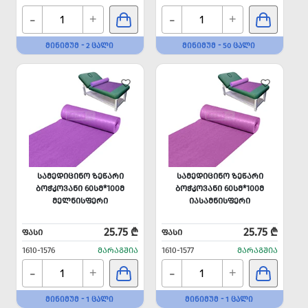
-
-
+
+
ᲛᲘᲜᲘᲛᲣᲛ - 2 ᲪᲐᲚᲘ
ᲛᲘᲜᲘᲛᲣᲛ - 50 ᲪᲐᲚᲘ
ᲡᲐᲛᲔᲓᲘᲪᲘᲜᲝ ᲖᲔᲬᲐᲠᲘ
ᲡᲐᲛᲔᲓᲘᲪᲘᲜᲝ ᲖᲔᲬᲐᲠᲘ
ᲑᲝᲭᲙᲝᲕᲐᲜᲘ 60ᲡᲛ*100Მ
ᲑᲝᲭᲙᲝᲕᲐᲜᲘ 60ᲡᲛ*100Მ
ᲛᲔᲚᲜᲘᲡᲤᲔᲠᲘ
ᲘᲐᲡᲐᲛᲜᲘᲡᲤᲔᲠᲘ
25.75 ₾
25.75 ₾
ᲤᲐᲡᲘ
ᲤᲐᲡᲘ
1610-1576
ᲛᲐᲠᲐᲒᲨᲘᲐ
1610-1577
ᲛᲐᲠᲐᲒᲨᲘᲐ
-
-
+
+
ᲛᲘᲜᲘᲛᲣᲛ - 1 ᲪᲐᲚᲘ
ᲛᲘᲜᲘᲛᲣᲛ - 1 ᲪᲐᲚᲘ