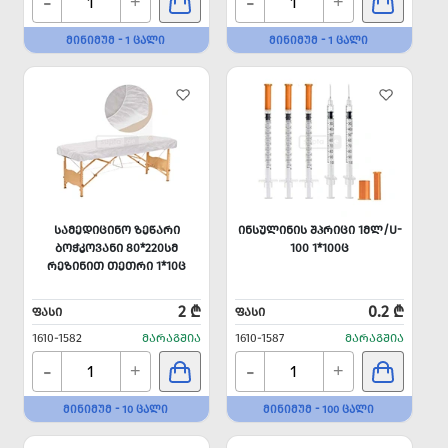
-
-
+
+
ᲛᲘᲜᲘᲛᲣᲛ - 1 ᲪᲐᲚᲘ
ᲛᲘᲜᲘᲛᲣᲛ - 1 ᲪᲐᲚᲘ
ᲡᲐᲛᲔᲓᲘᲪᲘᲜᲝ ᲖᲔᲬᲐᲠᲘ
ᲘᲜᲡᲣᲚᲘᲜᲘᲡ ᲨᲞᲠᲘᲪᲘ 1ᲛᲚ/U-
ᲑᲝᲭᲙᲝᲕᲐᲜᲘ 80*220ᲡᲛ
100 1*100Ც
ᲠᲔᲖᲘᲜᲘᲗ ᲗᲔᲗᲠᲘ 1*10Ც
2 ₾
0.2 ₾
ᲤᲐᲡᲘ
ᲤᲐᲡᲘ
1610-1582
ᲛᲐᲠᲐᲒᲨᲘᲐ
1610-1587
ᲛᲐᲠᲐᲒᲨᲘᲐ
-
-
+
+
ᲛᲘᲜᲘᲛᲣᲛ - 10 ᲪᲐᲚᲘ
ᲛᲘᲜᲘᲛᲣᲛ - 100 ᲪᲐᲚᲘ