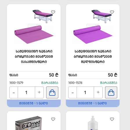
ᲡᲐᲛᲔᲓᲘᲪᲘᲜᲝ ᲖᲔᲬᲐᲠᲘ
ᲡᲐᲛᲔᲓᲘᲪᲘᲜᲝ ᲖᲔᲬᲐᲠᲘ
ᲑᲝᲭᲙᲝᲕᲐᲜᲘ 80ᲡᲛ*200Მ
ᲑᲝᲭᲙᲝᲕᲐᲜᲘ 80ᲡᲛ*200Მ
ᲘᲐᲡᲐᲛᲜᲘᲡᲤᲔᲠᲘ
ᲛᲔᲚᲜᲘᲡᲤᲔᲠᲘ
50 ₾
50 ₾
ᲤᲐᲡᲘ
ᲤᲐᲡᲘ
1610-1579
ᲛᲐᲠᲐᲒᲨᲘᲐ
1610-1578
ᲛᲐᲠᲐᲒᲨᲘᲐ
-
-
+
+
ᲛᲘᲜᲘᲛᲣᲛ - 1 ᲪᲐᲚᲘ
ᲛᲘᲜᲘᲛᲣᲛ - 1 ᲪᲐᲚᲘ