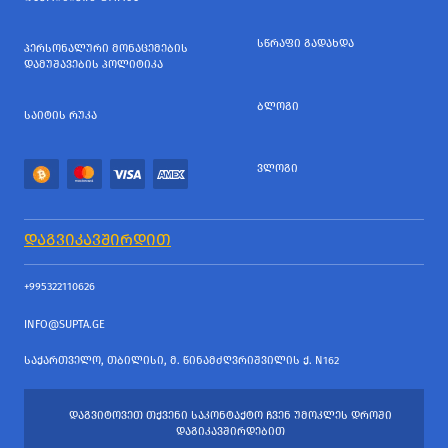
ᲡᲬᲠᲐᲤᲘ ᲒᲐᲓᲐᲮᲓᲐ
ᲞᲔᲠᲡᲝᲜᲐᲚᲣᲠᲘ ᲛᲝᲜᲐᲪᲔᲛᲔᲑᲘᲡ
ᲓᲐᲛᲣᲨᲐᲕᲔᲑᲘᲡ ᲞᲝᲚᲘᲢᲘᲙᲐ
ᲑᲚᲝᲒᲘ
ᲡᲐᲘᲢᲘᲡ ᲠᲣᲙᲐ
ᲕᲚᲝᲒᲘ
ᲓᲐᲒᲕᲘᲙᲐᲕᲨᲘᲠᲓᲘᲗ
+995322110626
INFO@SUPTA.GE
ᲡᲐᲥᲐᲠᲗᲕᲔᲚᲝ, ᲗᲑᲘᲚᲘᲡᲘ, Მ. ᲬᲘᲜᲐᲛᲫᲦᲕᲠᲘᲨᲕᲘᲚᲘᲡ Ქ. N162
ᲓᲐᲒᲕᲘᲢᲝᲕᲔᲗ ᲗᲥᲕᲔᲜᲘ ᲡᲐᲙᲝᲜᲢᲐᲥᲢᲝ ᲩᲕᲔᲜ ᲣᲛᲝᲙᲚᲔᲡ ᲓᲠᲝᲨᲘ
ᲓᲐᲒᲘᲙᲐᲕᲨᲘᲠᲓᲔᲑᲘᲗ