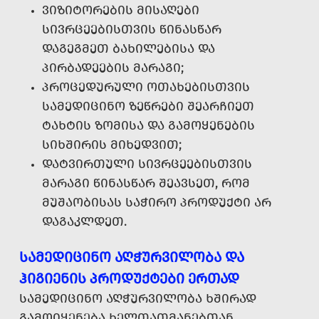
ᲕᲘᲖᲘᲢᲝᲠᲔᲑᲘᲡ ᲛᲘᲡᲐᲦᲔᲑᲘ
ᲡᲘᲕᲠᲪᲔᲔᲑᲘᲡᲗᲕᲘᲡ ᲬᲘᲜᲐᲡᲬᲐᲠ
ᲓᲐᲒᲔᲒᲛᲔᲗ ᲑᲐᲮᲘᲚᲔᲑᲘᲡᲐ ᲓᲐ
ᲞᲘᲠᲑᲐᲓᲔᲔᲑᲘᲡ ᲛᲐᲠᲐᲒᲘ;
ᲞᲠᲝᲪᲔᲓᲣᲠᲣᲚᲘ ᲝᲗᲐᲮᲔᲑᲘᲡᲗᲕᲘᲡ
ᲡᲐᲛᲔᲓᲘᲪᲘᲜᲝ ᲖᲔᲬᲠᲔᲑᲘ ᲨᲔᲐᲠᲩᲘᲔᲗ
ᲢᲐᲮᲢᲘᲡ ᲖᲝᲛᲘᲡᲐ ᲓᲐ ᲒᲐᲛᲝᲧᲔᲜᲔᲑᲘᲡ
ᲡᲘᲮᲨᲘᲠᲘᲡ ᲛᲘᲮᲔᲓᲕᲘᲗ;
ᲓᲐᲢᲕᲘᲠᲗᲣᲚᲘ ᲡᲘᲕᲠᲪᲔᲔᲑᲘᲡᲗᲕᲘᲡ
ᲛᲐᲠᲐᲒᲘ ᲬᲘᲜᲐᲡᲬᲐᲠ ᲨᲔᲐᲕᲡᲔᲗ, ᲠᲝᲛ
ᲛᲣᲨᲐᲝᲑᲘᲡᲐᲡ ᲡᲐᲭᲘᲠᲝ ᲞᲠᲝᲓᲣᲥᲢᲘ ᲐᲠ
ᲓᲐᲒᲐᲙᲚᲓᲔᲗ.
ᲡᲐᲛᲔᲓᲘᲪᲘᲜᲝ ᲐᲦᲭᲣᲠᲕᲘᲚᲝᲑᲐ ᲓᲐ
ᲰᲘᲒᲘᲔᲜᲘᲡ ᲞᲠᲝᲓᲣᲥᲢᲔᲑᲘ ᲔᲠᲗᲐᲓ
ᲡᲐᲛᲔᲓᲘᲪᲘᲜᲝ ᲐᲦᲭᲣᲠᲕᲘᲚᲝᲑᲐ ᲮᲨᲘᲠᲐᲓ
ᲒᲐᲛᲝᲘᲧᲔᲜᲔᲑᲐ ᲮᲔᲚᲗᲐᲗᲛᲐᲜᲔᲑᲗᲐᲜ,