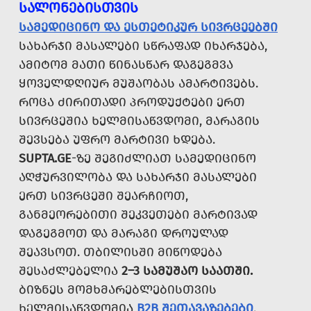
ᲡᲐᲚᲝᲜᲔᲑᲘᲡᲗᲕᲘᲡ
ᲡᲐᲛᲔᲓᲘᲪᲘᲜᲝ ᲓᲐ ᲔᲡᲗᲔᲢᲘᲙᲣᲠ ᲡᲘᲕᲠᲪᲔᲔᲑᲨᲘ
ᲡᲐᲮᲐᲠᲯᲘ ᲛᲐᲡᲐᲚᲔᲑᲘ ᲡᲬᲠᲐᲤᲐᲓ ᲘᲮᲐᲠᲯᲔᲑᲐ,
ᲐᲛᲘᲢᲝᲛ ᲛᲐᲗᲘ ᲬᲘᲜᲐᲡᲬᲐᲠ ᲓᲐᲒᲔᲒᲛᲕᲐ
ᲧᲝᲕᲔᲚᲓᲦᲘᲣᲠ ᲛᲣᲨᲐᲝᲑᲐᲡ ᲐᲛᲐᲠᲢᲘᲕᲔᲑᲡ.
ᲠᲝᲪᲐ ᲫᲘᲠᲘᲗᲐᲓᲘ ᲞᲠᲝᲓᲣᲥᲢᲔᲑᲘ ᲔᲠᲗ
ᲡᲘᲕᲠᲪᲔᲨᲘᲐ ᲮᲔᲚᲛᲘᲡᲐᲬᲕᲓᲝᲛᲘ, ᲛᲐᲠᲐᲒᲘᲡ
ᲨᲔᲕᲡᲔᲑᲐ ᲣᲤᲠᲝ ᲛᲐᲠᲢᲘᲕᲘ ᲮᲓᲔᲑᲐ.
SUPTA.GE
-ᲖᲔ ᲨᲔᲒᲘᲫᲚᲘᲐᲗ ᲡᲐᲛᲔᲓᲘᲪᲘᲜᲝ
ᲐᲦᲭᲣᲠᲕᲘᲚᲝᲑᲐ ᲓᲐ ᲡᲐᲮᲐᲠᲯᲘ ᲛᲐᲡᲐᲚᲔᲑᲘ
ᲔᲠᲗ ᲡᲘᲕᲠᲪᲔᲨᲘ ᲨᲔᲐᲠᲩᲘᲝᲗ,
ᲒᲐᲜᲛᲔᲝᲠᲔᲑᲘᲗᲘ ᲨᲔᲙᲕᲔᲗᲔᲑᲘ ᲛᲐᲠᲢᲘᲕᲐᲓ
ᲓᲐᲒᲔᲒᲛᲝᲗ ᲓᲐ ᲛᲐᲠᲐᲒᲘ ᲓᲠᲝᲣᲚᲐᲓ
ᲨᲔᲐᲕᲡᲝᲗ. ᲗᲑᲘᲚᲘᲡᲨᲘ ᲛᲘᲬᲝᲓᲔᲑᲐ
ᲨᲔᲡᲐᲫᲚᲔᲑᲔᲚᲘᲐ
2–3 ᲡᲐᲛᲣᲨᲐᲝ ᲡᲐᲐᲗᲨᲘ.
ᲑᲘᲖᲜᲔᲡ ᲛᲝᲛᲮᲛᲐᲠᲔᲑᲚᲔᲑᲘᲡᲗᲕᲘᲡ
ᲮᲔᲚᲛᲘᲡᲐᲬᲕᲓᲝᲛᲘᲐ
B2B ᲨᲔᲗᲐᲕᲐᲖᲔᲑᲔᲑᲘ
.