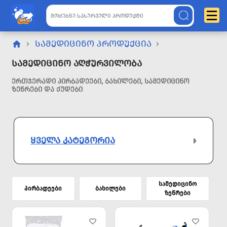
ᲡᲐᲛᲔᲓᲘᲪᲘᲜᲝ ᲞᲠᲝᲓᲣᲥᲪᲘᲐ
Სამედიცინო Აღჭურვილობა
ᲔᲠᲗᲯᲔᲠᲐᲓᲘ ᲞᲘᲠᲑᲐᲓᲔᲔᲑᲘ, ᲑᲐᲮᲘᲚᲔᲑᲘ, ᲡᲐᲛᲔᲓᲘᲪᲘᲜᲝ
ᲖᲔᲬᲠᲔᲑᲘ ᲓᲐ ᲥᲣᲓᲔᲑᲘ
ᲧᲕᲔᲚᲐ ᲙᲐᲢᲔᲒᲝᲠᲘᲐ
სამედიცინო
პირბადეები
ბახილები
ზეწრები