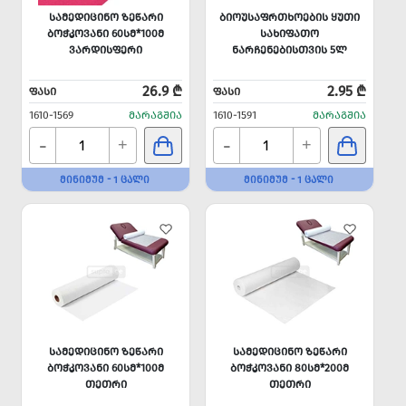
ᲡᲐᲛᲔᲓᲘᲪᲘᲜᲝ ᲖᲔᲬᲐᲠᲘ
ᲑᲘᲝᲣᲡᲐᲤᲠᲗᲮᲝᲔᲑᲘᲡ ᲧᲣᲗᲘ
ᲑᲝᲭᲙᲝᲕᲐᲜᲘ 60ᲡᲛ*100Მ
ᲡᲐᲮᲘᲤᲐᲗᲝ
ᲕᲐᲠᲓᲘᲡᲤᲔᲠᲘ
ᲜᲐᲠᲩᲔᲜᲔᲑᲘᲡᲗᲕᲘᲡ 5Ლ
26.9 ₾
2.95 ₾
ᲤᲐᲡᲘ
ᲤᲐᲡᲘ
1610-1569
ᲛᲐᲠᲐᲒᲨᲘᲐ
1610-1591
ᲛᲐᲠᲐᲒᲨᲘᲐ
-
-
+
+
ᲛᲘᲜᲘᲛᲣᲛ - 1 ᲪᲐᲚᲘ
ᲛᲘᲜᲘᲛᲣᲛ - 1 ᲪᲐᲚᲘ
ᲡᲐᲛᲔᲓᲘᲪᲘᲜᲝ ᲖᲔᲬᲐᲠᲘ
ᲡᲐᲛᲔᲓᲘᲪᲘᲜᲝ ᲖᲔᲬᲐᲠᲘ
ᲑᲝᲭᲙᲝᲕᲐᲜᲘ 60ᲡᲛ*100Მ
ᲑᲝᲭᲙᲝᲕᲐᲜᲘ 80ᲡᲛ*200Მ
ᲗᲔᲗᲠᲘ
ᲗᲔᲗᲠᲘ