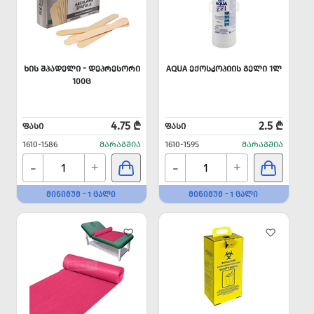
ᲮᲘᲡ ᲨᲞᲐᲓᲔᲚᲘ - ᲓᲔᲞᲠᲔᲡᲝᲠᲘ
AQUA ᲔᲥᲝᲡᲙᲝᲞᲘᲘᲡ ᲒᲔᲚᲘ 1Ლ
100Ც
4.75 ₾
2.5 ₾
ᲤᲐᲡᲘ
ᲤᲐᲡᲘ
1610-1586
ᲛᲐᲠᲐᲒᲨᲘᲐ
1610-1595
ᲛᲐᲠᲐᲒᲨᲘᲐ
-
-
+
+
ᲛᲘᲜᲘᲛᲣᲛ - 1 ᲪᲐᲚᲘ
ᲛᲘᲜᲘᲛᲣᲛ - 1 ᲪᲐᲚᲘ