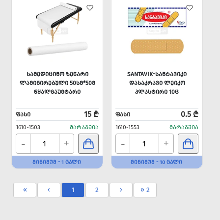
ᲡᲐᲛᲔᲓᲘᲪᲘᲜᲝ ᲖᲔᲬᲐᲠᲘ
SANTAVIK-ᲡᲐᲜᲢᲐᲕᲘᲙᲘ
ᲚᲐᲛᲘᲜᲘᲠᲔᲑᲣᲚᲘ 50ᲡᲛ*50Მ
ᲓᲐᲡᲐᲙᲠᲐᲕᲘ ᲚᲔᲘᲙᲝ
ᲬᲧᲐᲚᲒᲐᲣᲛᲢᲐᲠᲘ
ᲞᲚᲐᲡᲢᲘᲠᲘ 10Ც
15 ₾
0.5 ₾
ᲤᲐᲡᲘ
ᲤᲐᲡᲘ
1610-1503
ᲛᲐᲠᲐᲒᲨᲘᲐ
1610-1553
ᲛᲐᲠᲐᲒᲨᲘᲐ
-
-
+
+
ᲛᲘᲜᲘᲛᲣᲛ - 1 ᲪᲐᲚᲘ
ᲛᲘᲜᲘᲛᲣᲛ - 10 ᲪᲐᲚᲘ
«
‹
1
2
›
» 2