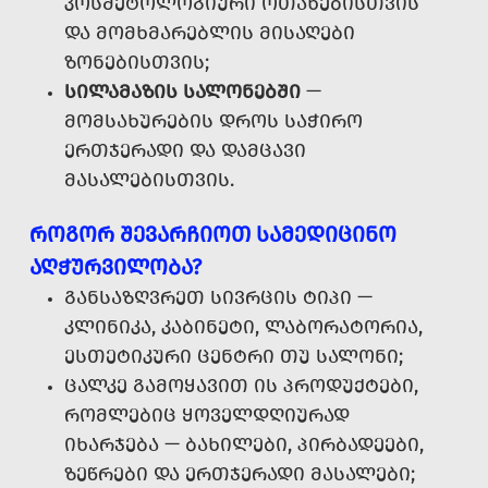
ᲙᲝᲡᲛᲔᲢᲝᲚᲝᲒᲘᲣᲠᲘ ᲝᲗᲐᲮᲔᲑᲘᲡᲗᲕᲘᲡ
ᲓᲐ ᲛᲝᲛᲮᲛᲐᲠᲔᲑᲚᲘᲡ ᲛᲘᲡᲐᲦᲔᲑᲘ
ᲖᲝᲜᲔᲑᲘᲡᲗᲕᲘᲡ;
ᲡᲘᲚᲐᲛᲐᲖᲘᲡ ᲡᲐᲚᲝᲜᲔᲑᲨᲘ
—
ᲛᲝᲛᲡᲐᲮᲣᲠᲔᲑᲘᲡ ᲓᲠᲝᲡ ᲡᲐᲭᲘᲠᲝ
ᲔᲠᲗᲯᲔᲠᲐᲓᲘ ᲓᲐ ᲓᲐᲛᲪᲐᲕᲘ
ᲛᲐᲡᲐᲚᲔᲑᲘᲡᲗᲕᲘᲡ.
ᲠᲝᲒᲝᲠ ᲨᲔᲕᲐᲠᲩᲘᲝᲗ ᲡᲐᲛᲔᲓᲘᲪᲘᲜᲝ
ᲐᲦᲭᲣᲠᲕᲘᲚᲝᲑᲐ?
ᲒᲐᲜᲡᲐᲖᲦᲕᲠᲔᲗ ᲡᲘᲕᲠᲪᲘᲡ ᲢᲘᲞᲘ —
ᲙᲚᲘᲜᲘᲙᲐ, ᲙᲐᲑᲘᲜᲔᲢᲘ, ᲚᲐᲑᲝᲠᲐᲢᲝᲠᲘᲐ,
ᲔᲡᲗᲔᲢᲘᲙᲣᲠᲘ ᲪᲔᲜᲢᲠᲘ ᲗᲣ ᲡᲐᲚᲝᲜᲘ;
ᲪᲐᲚᲙᲔ ᲒᲐᲛᲝᲧᲐᲕᲘᲗ ᲘᲡ ᲞᲠᲝᲓᲣᲥᲢᲔᲑᲘ,
ᲠᲝᲛᲚᲔᲑᲘᲪ ᲧᲝᲕᲔᲚᲓᲦᲘᲣᲠᲐᲓ
ᲘᲮᲐᲠᲯᲔᲑᲐ — ᲑᲐᲮᲘᲚᲔᲑᲘ, ᲞᲘᲠᲑᲐᲓᲔᲔᲑᲘ,
ᲖᲔᲬᲠᲔᲑᲘ ᲓᲐ ᲔᲠᲗᲯᲔᲠᲐᲓᲘ ᲛᲐᲡᲐᲚᲔᲑᲘ;