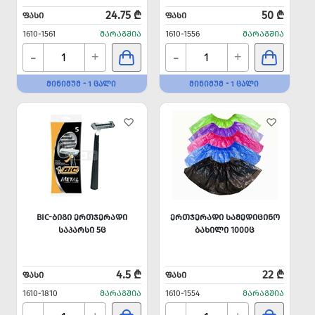
24.75 ₾
50 ₾
ᲤᲐᲡᲘ
ᲤᲐᲡᲘ
1610-1561
ᲛᲐᲠᲐᲒᲨᲘᲐ
1610-1556
ᲛᲐᲠᲐᲒᲨᲘᲐ
-
-
+
+
ᲛᲘᲜᲘᲛᲣᲛ - 1 ᲪᲐᲚᲘ
ᲛᲘᲜᲘᲛᲣᲛ - 1 ᲪᲐᲚᲘ
BIC-ᲑᲘᲒᲘ ᲔᲠᲗᲯᲔᲠᲐᲓᲘ
ᲔᲠᲗᲯᲔᲠᲐᲓᲘ ᲡᲐᲛᲔᲓᲘᲪᲘᲜᲝ
ᲡᲐᲞᲐᲠᲡᲘ 5Ც
ᲑᲐᲮᲘᲚᲘ 1000Ც
4.5 ₾
22 ₾
ᲤᲐᲡᲘ
ᲤᲐᲡᲘ
1610-1810
ᲛᲐᲠᲐᲒᲨᲘᲐ
1610-1554
ᲛᲐᲠᲐᲒᲨᲘᲐ