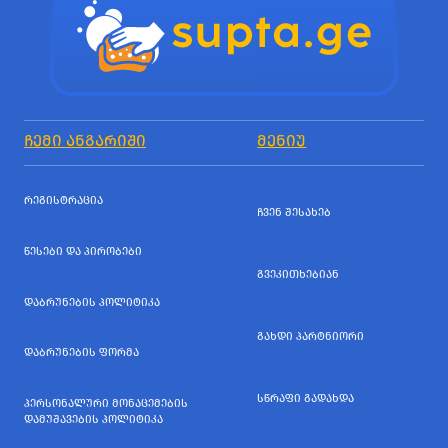
ᲩᲔᲛᲘ ᲐᲜᲒᲐᲠᲘᲨᲘ
ᲛᲔᲜᲘᲣ
ᲠᲔᲒᲘᲡᲢᲠᲐᲪᲘᲐ
ᲩᲕᲔᲜ ᲨᲔᲡᲐᲮᲔᲑ
ᲬᲔᲡᲔᲑᲘ ᲓᲐ ᲞᲘᲠᲝᲑᲔᲑᲘ
ᲒᲕᲔᲙᲘᲗᲮᲔᲑᲘᲐᲜ
ᲓᲐᲑᲠᲣᲜᲔᲑᲘᲡ ᲞᲝᲚᲘᲢᲘᲙᲐ
ᲒᲐᲮᲓᲘ ᲞᲐᲠᲢᲜᲘᲝᲠᲘ
ᲓᲐᲑᲠᲣᲜᲔᲑᲘᲡ ᲤᲝᲠᲛᲐ
ᲡᲬᲠᲐᲤᲘ ᲒᲐᲓᲐᲮᲓᲐ
ᲞᲔᲠᲡᲝᲜᲐᲚᲣᲠᲘ ᲛᲝᲜᲐᲪᲔᲛᲔᲑᲘᲡ
ᲓᲐᲛᲣᲨᲐᲕᲔᲑᲘᲡ ᲞᲝᲚᲘᲢᲘᲙᲐ