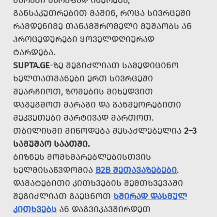
ᲛᲐᲠᲐᲒᲘ ᲡᲬᲠᲐᲤᲐᲓ ᲘᲬᲣᲠᲔᲑᲐ,
ᲒᲐᲜᲡᲐᲙᲣᲗᲠᲔᲑᲘᲗ ᲛᲐᲨᲘᲜ, ᲠᲝᲪᲐ ᲡᲘᲕᲠᲪᲔᲨᲘ
ᲠᲐᲛᲓᲔᲜᲘᲛᲔ ᲗᲐᲜᲐᲛᲨᲠᲝᲛᲔᲚᲘ ᲛᲣᲨᲐᲝᲑᲡ ᲐᲜ
ᲞᲠᲝᲪᲔᲓᲣᲠᲔᲑᲘ ᲧᲝᲕᲔᲚᲓᲦᲘᲣᲠᲐᲓ
ᲢᲐᲠᲓᲔᲑᲐ.
SUPTA.GE
-ᲖᲔ ᲨᲔᲒᲘᲫᲚᲘᲐᲗ ᲡᲐᲛᲔᲓᲘᲪᲘᲜᲝ
ᲮᲔᲚᲗᲐᲗᲛᲐᲜᲔᲑᲘ ᲔᲠᲗ ᲡᲘᲕᲠᲪᲔᲨᲘ
ᲨᲔᲐᲠᲩᲘᲝᲗ, ᲖᲝᲛᲔᲑᲘᲡ ᲛᲘᲮᲔᲓᲕᲘᲗ
ᲓᲐᲒᲔᲒᲛᲝᲗ ᲛᲐᲠᲐᲒᲘ ᲓᲐ ᲒᲐᲜᲛᲔᲝᲠᲔᲑᲘᲗᲘ
ᲨᲔᲙᲕᲔᲗᲔᲑᲘ ᲛᲐᲠᲢᲘᲕᲐᲓ ᲛᲐᲠᲗᲝᲗ.
ᲗᲑᲘᲚᲘᲡᲨᲘ ᲛᲘᲬᲝᲓᲔᲑᲐ ᲨᲔᲡᲐᲫᲚᲔᲑᲔᲚᲘᲐ
2–3
ᲡᲐᲛᲣᲨᲐᲝ ᲡᲐᲐᲗᲨᲘ.
ᲑᲘᲖᲜᲔᲡ ᲛᲝᲛᲮᲛᲐᲠᲔᲑᲚᲔᲑᲘᲡᲗᲕᲘᲡ
ᲮᲔᲚᲛᲘᲡᲐᲬᲕᲓᲝᲛᲘᲐ
B2B ᲨᲔᲗᲐᲕᲐᲖᲔᲑᲔᲑᲘ
.
ᲓᲐᲛᲐᲢᲔᲑᲘᲗᲘ ᲙᲘᲗᲮᲕᲔᲑᲘᲡ ᲨᲔᲛᲗᲮᲕᲔᲕᲐᲨᲘ
ᲨᲔᲒᲘᲫᲚᲘᲐᲗ ᲒᲐᲔᲪᲜᲝᲗ
ᲮᲨᲘᲠᲐᲓ ᲓᲐᲡᲛᲣᲚ
ᲙᲘᲗᲮᲕᲔᲑᲡ
ᲐᲜ ᲓᲐᲒᲕᲘᲙᲐᲕᲨᲘᲠᲓᲔᲗ