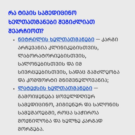
ᲠᲐ ᲢᲘᲞᲘᲡ ᲡᲐᲛᲔᲓᲘᲪᲘᲜᲝ
ᲮᲔᲚᲗᲐᲗᲛᲐᲜᲔᲑᲘ ᲨᲔᲒᲘᲫᲚᲘᲐᲗ
ᲨᲔᲐᲠᲩᲘᲝᲗ?
ᲜᲘᲢᲠᲘᲚᲘᲡ ᲮᲔᲚᲗᲐᲗᲛᲐᲜᲔᲑᲘ
— ᲙᲐᲠᲒᲘ
ᲐᲠᲩᲔᲕᲐᲜᲘᲐ ᲙᲚᲘᲜᲘᲙᲔᲑᲘᲡᲗᲕᲘᲡ,
ᲚᲐᲑᲝᲠᲐᲢᲝᲠᲘᲔᲑᲘᲡᲗᲕᲘᲡ,
ᲡᲐᲚᲝᲜᲔᲑᲘᲡᲗᲕᲘᲡ ᲓᲐ ᲘᲛ
ᲡᲘᲕᲠᲪᲔᲔᲑᲘᲡᲗᲕᲘᲡ, ᲡᲐᲓᲐᲪ ᲒᲐᲛᲫᲚᲔᲝᲑᲐ
ᲓᲐ ᲙᲝᲛᲤᲝᲠᲢᲘ ᲛᲜᲘᲨᲕᲜᲔᲚᲝᲕᲐᲜᲘᲐ;
ᲚᲐᲢᲔᲥᲡᲘᲡ ᲮᲔᲚᲗᲐᲗᲛᲐᲜᲔᲑᲘ
—
ᲒᲐᲛᲝᲘᲧᲔᲜᲔᲑᲐ ᲧᲝᲕᲔᲚᲓᲦᲘᲣᲠ
ᲡᲐᲛᲔᲓᲘᲪᲘᲜᲝ, ᲰᲘᲒᲘᲔᲜᲣᲠ ᲓᲐ ᲡᲐᲚᲝᲜᲘᲡ
ᲡᲐᲛᲣᲨᲐᲝᲔᲑᲨᲘ, ᲠᲝᲪᲐ ᲡᲐᲭᲘᲠᲝᲐ
ᲛᲝᲥᲜᲘᲚᲝᲑᲐ ᲓᲐ ᲮᲔᲚᲖᲔ ᲙᲐᲠᲒᲐᲓ
ᲛᲝᲠᲒᲔᲑᲐ.