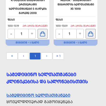
ᲚᲐᲢᲔᲥᲡᲘᲡ ᲡᲐᲛᲔᲓᲘᲪᲘᲜᲝ
MEDIOK - ᲡᲐᲛᲔᲓᲘᲪᲘᲜᲝ
ᲔᲠᲗᲯᲔᲠᲐᲓᲘ
ᲜᲘᲢᲠᲘᲚᲘᲡ ᲮᲔᲚᲗᲐᲗᲛᲐᲜᲘ
ᲮᲔᲚᲗᲐᲗᲛᲐᲜᲔᲑᲘ S ᲢᲐᲚᲙᲘᲡ
XS 100Ც
ᲒᲐᲠᲔᲨᲔ 200Ც
ᲤᲐᲡᲘ
ᲤᲐᲡᲘ
1610-1519
ᲐᲠ ᲐᲠᲘᲡ ᲛᲐᲠᲐᲒᲨᲘ
1610-1509
ᲐᲠ ᲐᲠᲘᲡ ᲛᲐᲠᲐᲒᲨᲘ
-
-
+
+
ᲛᲘᲜᲘᲛᲣᲛ - 1 ᲪᲐᲚᲘ
ᲛᲘᲜᲘᲛᲣᲛ - 1 ᲪᲐᲚᲘ
«
‹
1
›
» 1
ᲡᲐᲛᲔᲓᲘᲪᲘᲜᲝ ᲮᲔᲚᲗᲐᲗᲛᲐᲜᲔᲑᲘ
ᲙᲚᲘᲜᲘᲙᲔᲑᲘᲡᲐ ᲓᲐ ᲡᲐᲚᲝᲜᲔᲑᲘᲡᲗᲕᲘᲡ
ᲡᲐᲛᲔᲓᲘᲪᲘᲜᲝ ᲮᲔᲚᲗᲐᲗᲛᲐᲜᲔᲑᲘ
ᲧᲝᲕᲔᲚᲓᲦᲘᲣᲠᲐᲓ ᲒᲐᲛᲝᲘᲧᲔᲜᲔᲑᲐ