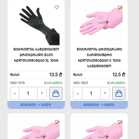
ᲜᲘᲢᲠᲘᲚᲘᲡ ᲡᲐᲛᲔᲓᲘᲪᲘᲜᲝ
ᲜᲘᲢᲠᲘᲚᲘᲡ ᲔᲠᲗᲯᲔᲠᲐᲓᲘ
ᲔᲠᲗᲯᲔᲠᲐᲓᲘ ᲨᲐᲕᲘ
ᲕᲐᲠᲓᲘᲡᲤᲔᲠᲘ
ᲮᲔᲚᲗᲐᲗᲛᲐᲜᲔᲑᲘ XL 100Ც
ᲮᲔᲚᲗᲐᲗᲛᲐᲜᲔᲑᲘ S 100Ც
ᲡᲐᲛᲔᲓᲘᲪᲘᲜᲝ
13.5 ₾
12.5 ₾
ᲤᲐᲡᲘ
ᲤᲐᲡᲘ
1610-1515
ᲛᲐᲠᲐᲒᲨᲘᲐ
1610-1501
ᲛᲐᲠᲐᲒᲨᲘᲐ
-
-
+
+
ᲛᲘᲜᲘᲛᲣᲛ - 1 ᲪᲐᲚᲘ
ᲛᲘᲜᲘᲛᲣᲛ - 1 ᲪᲐᲚᲘ