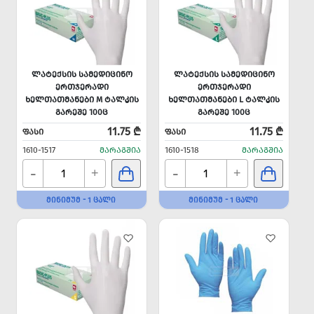
ᲚᲐᲢᲔᲥᲡᲘᲡ ᲡᲐᲛᲔᲓᲘᲪᲘᲜᲝ
ᲚᲐᲢᲔᲥᲡᲘᲡ ᲡᲐᲛᲔᲓᲘᲪᲘᲜᲝ
ᲔᲠᲗᲯᲔᲠᲐᲓᲘ
ᲔᲠᲗᲯᲔᲠᲐᲓᲘ
ᲮᲔᲚᲗᲐᲗᲛᲐᲜᲔᲑᲘ M ᲢᲐᲚᲙᲘᲡ
ᲮᲔᲚᲗᲐᲗᲛᲐᲜᲔᲑᲘ L ᲢᲐᲚᲙᲘᲡ
ᲒᲐᲠᲔᲨᲔ 100Ც
ᲒᲐᲠᲔᲨᲔ 100Ც
11.75 ₾
11.75 ₾
ᲤᲐᲡᲘ
ᲤᲐᲡᲘ
1610-1517
ᲛᲐᲠᲐᲒᲨᲘᲐ
1610-1518
ᲛᲐᲠᲐᲒᲨᲘᲐ
-
-
+
+
ᲛᲘᲜᲘᲛᲣᲛ - 1 ᲪᲐᲚᲘ
ᲛᲘᲜᲘᲛᲣᲛ - 1 ᲪᲐᲚᲘ