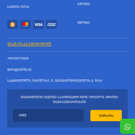
ᲑᲚᲝᲒᲘ
ᲡᲐᲘᲢᲘᲡ ᲠᲣᲙᲐ
ᲕᲚᲝᲒᲘ
ᲓᲐᲒᲕᲘᲙᲐᲕᲨᲘᲠᲓᲘᲗ
+995322110626
INFO@SUPTA.GE
ᲡᲐᲥᲐᲠᲗᲕᲔᲚᲝ, ᲗᲑᲘᲚᲘᲡᲘ, Მ. ᲬᲘᲜᲐᲛᲫᲦᲕᲠᲘᲨᲕᲘᲚᲘᲡ Ქ. N162
ᲓᲐᲒᲕᲘᲢᲝᲕᲔᲗ ᲗᲥᲕᲔᲜᲘ ᲡᲐᲙᲝᲜᲢᲐᲥᲢᲝ ᲩᲕᲔᲜ ᲣᲛᲝᲙᲚᲔᲡ ᲓᲠᲝᲨᲘ
ᲓᲐᲒᲘᲙᲐᲕᲨᲘᲠᲓᲔᲑᲘᲗ
ᲒᲐᲒᲖᲐᲕᲜᲐ