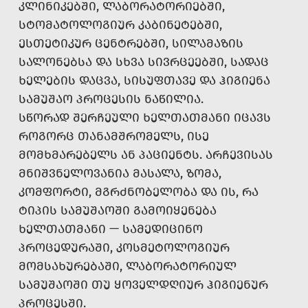
ᲙᲚᲘᲜᲘᲙᲔᲑᲨᲘ, ᲚᲐᲑᲝᲠᲐᲢᲝᲠᲘᲔᲑᲨᲘ,
ᲡᲢᲝᲛᲐᲢᲝᲚᲝᲒᲘᲣᲠ ᲙᲐᲑᲘᲜᲔᲢᲔᲑᲨᲘ,
ᲔᲡᲗᲔᲢᲘᲙᲣᲠ ᲪᲔᲜᲢᲠᲔᲑᲨᲘ, ᲡᲘᲚᲐᲛᲐᲖᲘᲡ
ᲡᲐᲚᲝᲜᲔᲑᲡᲐ ᲓᲐ ᲡᲮᲕᲐ ᲡᲘᲕᲠᲪᲔᲔᲑᲨᲘ, ᲡᲐᲓᲐᲪ
ᲮᲔᲚᲔᲑᲘᲡ ᲓᲐᲪᲕᲐ, ᲡᲘᲡᲣᲤᲗᲐᲕᲔ ᲓᲐ ᲰᲘᲒᲘᲔᲜᲐ
ᲡᲐᲛᲣᲨᲐᲝ ᲞᲠᲝᲪᲔᲡᲘᲡ ᲜᲐᲬᲘᲚᲘᲐ.
ᲡᲬᲝᲠᲐᲓ ᲨᲔᲠᲩᲔᲣᲚᲘ ᲮᲔᲚᲗᲐᲗᲛᲐᲜᲘ ᲘᲪᲐᲕᲡ
ᲠᲝᲒᲝᲠᲪ ᲗᲐᲜᲐᲛᲨᲠᲝᲛᲔᲚᲡ, ᲘᲡᲔ
ᲛᲝᲛᲮᲛᲐᲠᲔᲑᲔᲚᲡ ᲐᲜ ᲞᲐᲪᲘᲔᲜᲢᲡ. ᲐᲠᲩᲔᲕᲘᲡᲐᲡ
ᲛᲜᲘᲨᲕᲜᲔᲚᲝᲕᲐᲜᲘᲐ ᲛᲐᲡᲐᲚᲐ, ᲖᲝᲛᲐ,
ᲙᲝᲛᲤᲝᲠᲢᲘ, ᲛᲒᲠᲫᲜᲝᲑᲔᲚᲝᲑᲐ ᲓᲐ ᲘᲡ, ᲠᲐ
ᲢᲘᲞᲘᲡ ᲡᲐᲛᲣᲨᲐᲝᲨᲘ ᲒᲐᲛᲝᲘᲧᲔᲜᲔᲑᲐ
ᲮᲔᲚᲗᲐᲗᲛᲐᲜᲘ — ᲡᲐᲛᲔᲓᲘᲪᲘᲜᲝ
ᲞᲠᲝᲪᲔᲓᲣᲠᲐᲨᲘ, ᲙᲝᲡᲛᲔᲢᲝᲚᲝᲒᲘᲣᲠ
ᲛᲝᲛᲡᲐᲮᲣᲠᲔᲑᲐᲨᲘ, ᲚᲐᲑᲝᲠᲐᲢᲝᲠᲘᲣᲚ
ᲡᲐᲛᲣᲨᲐᲝᲨᲘ ᲗᲣ ᲧᲝᲕᲔᲚᲓᲦᲘᲣᲠ ᲰᲘᲒᲘᲔᲜᲣᲠ
ᲞᲠᲝᲪᲔᲡᲨᲘ.