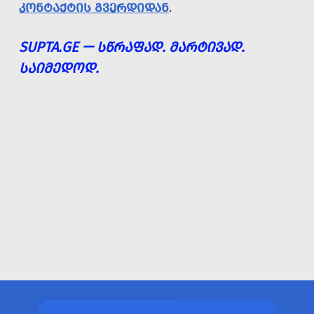
ᲙᲝᲜᲢᲐᲥᲢᲘᲡ ᲒᲕᲔᲠᲓᲘᲓᲐᲜ
.
SUPTA.GE — ᲡᲬᲠᲐᲤᲐᲓ. ᲛᲐᲠᲢᲘᲕᲐᲓ.
ᲡᲐᲘᲛᲔᲓᲝᲓ.