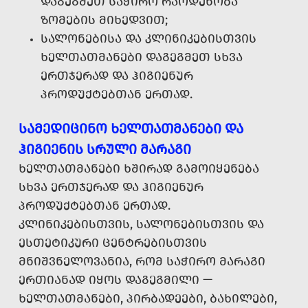
ᲓᲐᲒᲔᲒᲛᲔᲗ ᲡᲐᲭᲘᲠᲝ ᲠᲐᲝᲓᲔᲜᲝᲑᲐ
ᲖᲝᲛᲔᲑᲘᲡ ᲛᲘᲮᲔᲓᲕᲘᲗ;
ᲡᲐᲚᲝᲜᲔᲑᲘᲡᲐ ᲓᲐ ᲙᲚᲘᲜᲘᲙᲔᲑᲘᲡᲗᲕᲘᲡ
ᲮᲔᲚᲗᲐᲗᲛᲐᲜᲔᲑᲘ ᲓᲐᲒᲔᲒᲛᲔᲗ ᲡᲮᲕᲐ
ᲔᲠᲗᲯᲔᲠᲐᲓ ᲓᲐ ᲰᲘᲒᲘᲔᲜᲣᲠ
ᲞᲠᲝᲓᲣᲥᲢᲔᲑᲗᲐᲜ ᲔᲠᲗᲐᲓ.
ᲡᲐᲛᲔᲓᲘᲪᲘᲜᲝ ᲮᲔᲚᲗᲐᲗᲛᲐᲜᲔᲑᲘ ᲓᲐ
ᲰᲘᲒᲘᲔᲜᲘᲡ ᲡᲠᲣᲚᲘ ᲛᲐᲠᲐᲒᲘ
ᲮᲔᲚᲗᲐᲗᲛᲐᲜᲔᲑᲘ ᲮᲨᲘᲠᲐᲓ ᲒᲐᲛᲝᲘᲧᲔᲜᲔᲑᲐ
ᲡᲮᲕᲐ ᲔᲠᲗᲯᲔᲠᲐᲓ ᲓᲐ ᲰᲘᲒᲘᲔᲜᲣᲠ
ᲞᲠᲝᲓᲣᲥᲢᲔᲑᲗᲐᲜ ᲔᲠᲗᲐᲓ.
ᲙᲚᲘᲜᲘᲙᲔᲑᲘᲡᲗᲕᲘᲡ, ᲡᲐᲚᲝᲜᲔᲑᲘᲡᲗᲕᲘᲡ ᲓᲐ
ᲔᲡᲗᲔᲢᲘᲙᲣᲠᲘ ᲪᲔᲜᲢᲠᲔᲑᲘᲡᲗᲕᲘᲡ
ᲛᲜᲘᲨᲕᲜᲔᲚᲝᲕᲐᲜᲘᲐ, ᲠᲝᲛ ᲡᲐᲭᲘᲠᲝ ᲛᲐᲠᲐᲒᲘ
ᲔᲠᲗᲘᲐᲜᲐᲓ ᲘᲧᲝᲡ ᲓᲐᲒᲔᲒᲛᲘᲚᲘ —
ᲮᲔᲚᲗᲐᲗᲛᲐᲜᲔᲑᲘ, ᲞᲘᲠᲑᲐᲓᲔᲔᲑᲘ, ᲑᲐᲮᲘᲚᲔᲑᲘ,