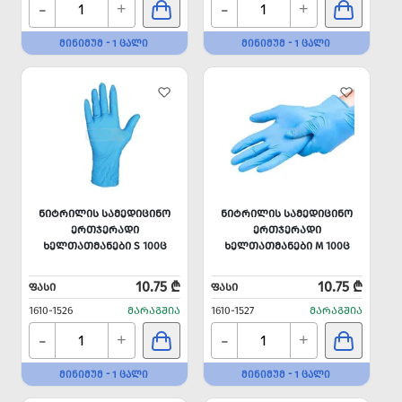
-
-
+
+
ᲛᲘᲜᲘᲛᲣᲛ - 1 ᲪᲐᲚᲘ
ᲛᲘᲜᲘᲛᲣᲛ - 1 ᲪᲐᲚᲘ
ᲜᲘᲢᲠᲘᲚᲘᲡ ᲡᲐᲛᲔᲓᲘᲪᲘᲜᲝ
ᲜᲘᲢᲠᲘᲚᲘᲡ ᲡᲐᲛᲔᲓᲘᲪᲘᲜᲝ
ᲔᲠᲗᲯᲔᲠᲐᲓᲘ
ᲔᲠᲗᲯᲔᲠᲐᲓᲘ
ᲮᲔᲚᲗᲐᲗᲛᲐᲜᲔᲑᲘ S 100Ც
ᲮᲔᲚᲗᲐᲗᲛᲐᲜᲔᲑᲘ M 100Ც
10.75 ₾
10.75 ₾
ᲤᲐᲡᲘ
ᲤᲐᲡᲘ
1610-1526
ᲛᲐᲠᲐᲒᲨᲘᲐ
1610-1527
ᲛᲐᲠᲐᲒᲨᲘᲐ
-
-
+
+
ᲛᲘᲜᲘᲛᲣᲛ - 1 ᲪᲐᲚᲘ
ᲛᲘᲜᲘᲛᲣᲛ - 1 ᲪᲐᲚᲘ