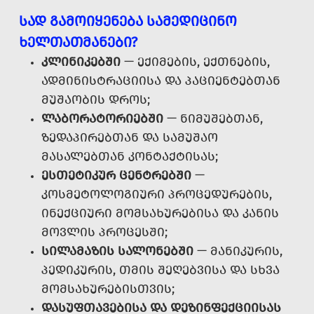
ᲡᲐᲓ ᲒᲐᲛᲝᲘᲧᲔᲜᲔᲑᲐ ᲡᲐᲛᲔᲓᲘᲪᲘᲜᲝ
ᲮᲔᲚᲗᲐᲗᲛᲐᲜᲔᲑᲘ?
ᲙᲚᲘᲜᲘᲙᲔᲑᲨᲘ
— ᲔᲥᲘᲛᲔᲑᲘᲡ, ᲔᲥᲗᲜᲔᲑᲘᲡ,
ᲐᲓᲛᲘᲜᲘᲡᲢᲠᲐᲪᲘᲘᲡᲐ ᲓᲐ ᲞᲐᲪᲘᲔᲜᲢᲔᲑᲗᲐᲜ
ᲛᲣᲨᲐᲝᲑᲘᲡ ᲓᲠᲝᲡ;
ᲚᲐᲑᲝᲠᲐᲢᲝᲠᲘᲔᲑᲨᲘ
— ᲜᲘᲛᲣᲨᲔᲑᲗᲐᲜ,
ᲖᲔᲓᲐᲞᲘᲠᲔᲑᲗᲐᲜ ᲓᲐ ᲡᲐᲛᲣᲨᲐᲝ
ᲛᲐᲡᲐᲚᲔᲑᲗᲐᲜ ᲙᲝᲜᲢᲐᲥᲢᲘᲡᲐᲡ;
ᲔᲡᲗᲔᲢᲘᲙᲣᲠ ᲪᲔᲜᲢᲠᲔᲑᲨᲘ
—
ᲙᲝᲡᲛᲔᲢᲝᲚᲝᲒᲘᲣᲠᲘ ᲞᲠᲝᲪᲔᲓᲣᲠᲔᲑᲘᲡ,
ᲘᲜᲔᲥᲪᲘᲣᲠᲘ ᲛᲝᲛᲡᲐᲮᲣᲠᲔᲑᲘᲡᲐ ᲓᲐ ᲙᲐᲜᲘᲡ
ᲛᲝᲕᲚᲘᲡ ᲞᲠᲝᲪᲔᲡᲨᲘ;
ᲡᲘᲚᲐᲛᲐᲖᲘᲡ ᲡᲐᲚᲝᲜᲔᲑᲨᲘ
— ᲛᲐᲜᲘᲙᲣᲠᲘᲡ,
ᲞᲔᲓᲘᲙᲣᲠᲘᲡ, ᲗᲛᲘᲡ ᲨᲔᲦᲔᲑᲕᲘᲡᲐ ᲓᲐ ᲡᲮᲕᲐ
ᲛᲝᲛᲡᲐᲮᲣᲠᲔᲑᲘᲡᲗᲕᲘᲡ;
ᲓᲐᲡᲣᲤᲗᲐᲕᲔᲑᲘᲡᲐ ᲓᲐ ᲓᲔᲖᲘᲜᲤᲔᲥᲪᲘᲘᲡᲐᲡ