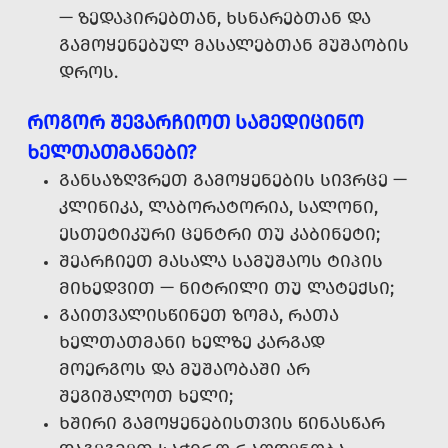
— ᲖᲔᲓᲐᲞᲘᲠᲔᲑᲗᲐᲜ, ᲮᲡᲜᲐᲠᲔᲑᲗᲐᲜ ᲓᲐ
ᲒᲐᲛᲝᲧᲔᲜᲔᲑᲣᲚ ᲛᲐᲡᲐᲚᲔᲑᲗᲐᲜ ᲛᲣᲨᲐᲝᲑᲘᲡ
ᲓᲠᲝᲡ.
ᲠᲝᲒᲝᲠ ᲨᲔᲕᲐᲠᲩᲘᲝᲗ ᲡᲐᲛᲔᲓᲘᲪᲘᲜᲝ
ᲮᲔᲚᲗᲐᲗᲛᲐᲜᲔᲑᲘ?
ᲒᲐᲜᲡᲐᲖᲦᲕᲠᲔᲗ ᲒᲐᲛᲝᲧᲔᲜᲔᲑᲘᲡ ᲡᲘᲕᲠᲪᲔ —
ᲙᲚᲘᲜᲘᲙᲐ, ᲚᲐᲑᲝᲠᲐᲢᲝᲠᲘᲐ, ᲡᲐᲚᲝᲜᲘ,
ᲔᲡᲗᲔᲢᲘᲙᲣᲠᲘ ᲪᲔᲜᲢᲠᲘ ᲗᲣ ᲙᲐᲑᲘᲜᲔᲢᲘ;
ᲨᲔᲐᲠᲩᲘᲔᲗ ᲛᲐᲡᲐᲚᲐ ᲡᲐᲛᲣᲨᲐᲝᲡ ᲢᲘᲞᲘᲡ
ᲛᲘᲮᲔᲓᲕᲘᲗ — ᲜᲘᲢᲠᲘᲚᲘ ᲗᲣ ᲚᲐᲢᲔᲥᲡᲘ;
ᲒᲐᲘᲗᲕᲐᲚᲘᲡᲬᲘᲜᲔᲗ ᲖᲝᲛᲐ, ᲠᲐᲗᲐ
ᲮᲔᲚᲗᲐᲗᲛᲐᲜᲘ ᲮᲔᲚᲖᲔ ᲙᲐᲠᲒᲐᲓ
ᲛᲝᲔᲠᲒᲝᲡ ᲓᲐ ᲛᲣᲨᲐᲝᲑᲐᲨᲘ ᲐᲠ
ᲨᲔᲒᲘᲨᲐᲚᲝᲗ ᲮᲔᲚᲘ;
ᲮᲨᲘᲠᲘ ᲒᲐᲛᲝᲧᲔᲜᲔᲑᲘᲡᲗᲕᲘᲡ ᲬᲘᲜᲐᲡᲬᲐᲠ