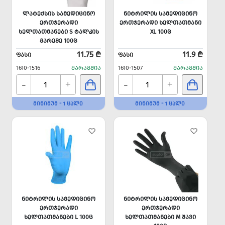
ᲚᲐᲢᲔᲥᲡᲘᲡ ᲡᲐᲛᲔᲓᲘᲪᲘᲜᲝ
ᲜᲘᲢᲠᲘᲚᲘᲡ ᲡᲐᲛᲔᲓᲘᲪᲘᲜᲝ
ᲔᲠᲗᲯᲔᲠᲐᲓᲘ
ᲔᲠᲗᲯᲔᲠᲐᲓᲘ ᲮᲔᲚᲗᲐᲗᲛᲐᲜᲘ
ᲮᲔᲚᲗᲐᲗᲛᲐᲜᲔᲑᲘ S ᲢᲐᲚᲙᲘᲡ
XL 100Ც
ᲒᲐᲠᲔᲨᲔ 100Ც
11.75 ₾
11.9 ₾
ᲤᲐᲡᲘ
ᲤᲐᲡᲘ
1610-1516
ᲛᲐᲠᲐᲒᲨᲘᲐ
1610-1507
ᲛᲐᲠᲐᲒᲨᲘᲐ
-
-
+
+
ᲛᲘᲜᲘᲛᲣᲛ - 1 ᲪᲐᲚᲘ
ᲛᲘᲜᲘᲛᲣᲛ - 1 ᲪᲐᲚᲘ
ᲜᲘᲢᲠᲘᲚᲘᲡ ᲡᲐᲛᲔᲓᲘᲪᲘᲜᲝ
ᲜᲘᲢᲠᲘᲚᲘᲡ ᲡᲐᲛᲔᲓᲘᲪᲘᲜᲝ
ᲔᲠᲗᲯᲔᲠᲐᲓᲘ
ᲔᲠᲗᲯᲔᲠᲐᲓᲘ
ᲮᲔᲚᲗᲐᲗᲛᲐᲜᲔᲑᲘ L 100Ც
ᲮᲔᲚᲗᲐᲗᲛᲐᲜᲔᲑᲘ M ᲨᲐᲕᲘ