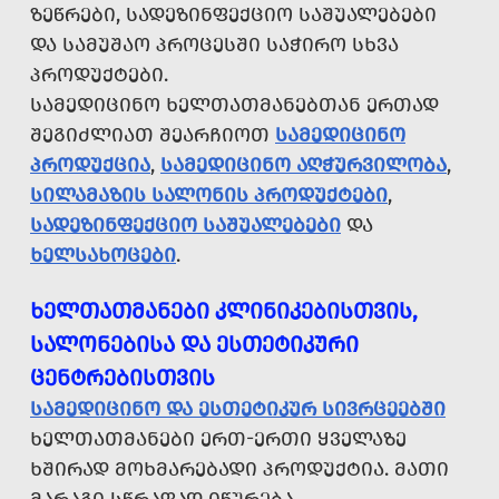
ᲖᲔᲬᲠᲔᲑᲘ, ᲡᲐᲓᲔᲖᲘᲜᲤᲔᲥᲪᲘᲝ ᲡᲐᲨᲣᲐᲚᲔᲑᲔᲑᲘ
ᲓᲐ ᲡᲐᲛᲣᲨᲐᲝ ᲞᲠᲝᲪᲔᲡᲨᲘ ᲡᲐᲭᲘᲠᲝ ᲡᲮᲕᲐ
ᲞᲠᲝᲓᲣᲥᲢᲔᲑᲘ.
ᲡᲐᲛᲔᲓᲘᲪᲘᲜᲝ ᲮᲔᲚᲗᲐᲗᲛᲐᲜᲔᲑᲗᲐᲜ ᲔᲠᲗᲐᲓ
ᲨᲔᲒᲘᲫᲚᲘᲐᲗ ᲨᲔᲐᲠᲩᲘᲝᲗ
ᲡᲐᲛᲔᲓᲘᲪᲘᲜᲝ
ᲞᲠᲝᲓᲣᲥᲪᲘᲐ
,
ᲡᲐᲛᲔᲓᲘᲪᲘᲜᲝ ᲐᲦᲭᲣᲠᲕᲘᲚᲝᲑᲐ
,
ᲡᲘᲚᲐᲛᲐᲖᲘᲡ ᲡᲐᲚᲝᲜᲘᲡ ᲞᲠᲝᲓᲣᲥᲢᲔᲑᲘ
,
ᲡᲐᲓᲔᲖᲘᲜᲤᲔᲥᲪᲘᲝ ᲡᲐᲨᲣᲐᲚᲔᲑᲔᲑᲘ
ᲓᲐ
ᲮᲔᲚᲡᲐᲮᲝᲪᲔᲑᲘ
.
ᲮᲔᲚᲗᲐᲗᲛᲐᲜᲔᲑᲘ ᲙᲚᲘᲜᲘᲙᲔᲑᲘᲡᲗᲕᲘᲡ,
ᲡᲐᲚᲝᲜᲔᲑᲘᲡᲐ ᲓᲐ ᲔᲡᲗᲔᲢᲘᲙᲣᲠᲘ
ᲪᲔᲜᲢᲠᲔᲑᲘᲡᲗᲕᲘᲡ
ᲡᲐᲛᲔᲓᲘᲪᲘᲜᲝ ᲓᲐ ᲔᲡᲗᲔᲢᲘᲙᲣᲠ ᲡᲘᲕᲠᲪᲔᲔᲑᲨᲘ
ᲮᲔᲚᲗᲐᲗᲛᲐᲜᲔᲑᲘ ᲔᲠᲗ-ᲔᲠᲗᲘ ᲧᲕᲔᲚᲐᲖᲔ
ᲮᲨᲘᲠᲐᲓ ᲛᲝᲮᲛᲐᲠᲔᲑᲐᲓᲘ ᲞᲠᲝᲓᲣᲥᲢᲘᲐ. ᲛᲐᲗᲘ