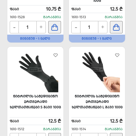
100Ც
10.75 ₾
12.5 ₾
ᲤᲐᲡᲘ
ᲤᲐᲡᲘ
1610-1528
ᲛᲐᲠᲐᲒᲨᲘᲐ
1610-1513
ᲛᲐᲠᲐᲒᲨᲘᲐ
-
-
+
+
ᲛᲘᲜᲘᲛᲣᲛ - 1 ᲪᲐᲚᲘ
ᲛᲘᲜᲘᲛᲣᲛ - 1 ᲪᲐᲚᲘ
ᲜᲘᲢᲠᲘᲚᲘᲡ ᲡᲐᲛᲔᲓᲘᲪᲘᲜᲝ
ᲜᲘᲢᲠᲘᲚᲘᲡ ᲡᲐᲛᲔᲓᲘᲪᲘᲜᲝ
ᲔᲠᲗᲯᲔᲠᲐᲓᲘ
ᲔᲠᲗᲯᲔᲠᲐᲓᲘ
ᲮᲔᲚᲗᲐᲗᲛᲐᲜᲔᲑᲘ S ᲨᲐᲕᲘ 100Ც
ᲮᲔᲚᲗᲐᲗᲛᲐᲜᲔᲑᲘ L ᲨᲐᲕᲘ 100Ც
12.5 ₾
12.5 ₾
ᲤᲐᲡᲘ
ᲤᲐᲡᲘ
1610-1512
ᲛᲐᲠᲐᲒᲨᲘᲐ
1610-1514
ᲛᲐᲠᲐᲒᲨᲘᲐ