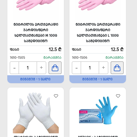
ᲜᲘᲢᲠᲘᲚᲘᲡ ᲔᲠᲗᲯᲔᲠᲐᲓᲘ
ᲜᲘᲢᲠᲘᲚᲘᲡ ᲔᲠᲗᲯᲔᲠᲐᲓᲘ
ᲕᲐᲠᲓᲘᲡᲤᲔᲠᲘ
ᲕᲐᲠᲓᲘᲡᲤᲔᲠᲘ
ᲮᲔᲚᲗᲐᲗᲛᲐᲜᲔᲑᲘ M 100Ც
ᲮᲔᲚᲗᲐᲗᲛᲐᲜᲔᲑᲘ L 100Ც
ᲡᲐᲛᲔᲓᲘᲪᲘᲜᲝ
ᲡᲐᲛᲔᲓᲘᲪᲘᲜᲝ
12.5 ₾
12.5 ₾
ᲤᲐᲡᲘ
ᲤᲐᲡᲘ
1610-1505
ᲛᲐᲠᲐᲒᲨᲘᲐ
1610-1506
ᲛᲐᲠᲐᲒᲨᲘᲐ
-
-
+
+
ᲛᲘᲜᲘᲛᲣᲛ - 1 ᲪᲐᲚᲘ
ᲛᲘᲜᲘᲛᲣᲛ - 1 ᲪᲐᲚᲘ