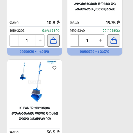
ᲞᲚᲐᲡᲢᲛᲐᲡᲘᲡ ᲪᲝᲪᲮᲘ ᲓᲐ
ᲐᲥᲐᲜᲓᲐᲖᲘ ᲙᲝᲛᲚᲔᲥᲢᲨᲘ
10.8 ₾
19.75 ₾
ᲤᲐᲡᲘ
ᲤᲐᲡᲘ
1610-2203
ᲛᲐᲠᲐᲒᲨᲘᲐ
1610-2240
ᲛᲐᲠᲐᲒᲨᲘᲐ
-
-
+
+
ᲛᲘᲜᲘᲛᲣᲛ - 1 ᲪᲐᲚᲘ
ᲛᲘᲜᲘᲛᲣᲛ - 1 ᲪᲐᲚᲘ
KLEANER-ᲥᲚᲘᲜᲔᲠ
ᲞᲚᲐᲡᲢᲛᲐᲡᲘᲡ ᲓᲘᲓᲘ ᲪᲝᲪᲮᲘ
ᲓᲘᲓᲘ ᲐᲥᲐᲜᲓᲐᲖᲘᲗ
56.5 ₾
ᲤᲐᲡᲘ