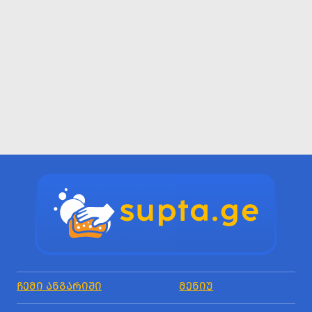
ᲩᲔᲛᲘ ᲐᲜᲒᲐᲠᲘᲨᲘ
ᲛᲔᲜᲘᲣ