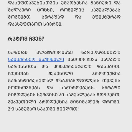
ᲓᲐᲡᲣᲤᲗᲐᲕᲔᲑᲘᲡᲗᲕᲘᲡ ᲣᲛᲯᲝᲑᲔᲡᲘᲐ ᲒᲐᲜᲘᲔᲠᲘ ᲓᲐ
ᲛᲫᲚᲐᲕᲠᲘ ᲪᲝᲪᲮᲘ, ᲠᲝᲛᲔᲚᲘᲪ ᲡᲐᲨᲣᲐᲚᲔᲑᲐᲡ
ᲛᲝᲒᲪᲔᲛᲗ ᲡᲬᲠᲐᲤᲐᲓ ᲓᲐ ᲔᲤᲔᲥᲢᲣᲠᲐᲓ
ᲓᲐᲐᲡᲣᲤᲗᲐᲝᲗ ᲡᲘᲕᲠᲪᲔ.
ᲠᲐᲢᲝᲛ ᲩᲕᲔᲜ?
ᲡᲣᲤᲗᲐᲡ ᲞᲚᲐᲢᲤᲝᲠᲛᲐᲖᲔ ᲬᲐᲠᲛᲝᲓᲒᲔᲜᲘᲚᲘ
ᲡᲐᲛᲔᲣᲠᲜᲔᲝ ᲡᲐᲥᲝᲜᲔᲚᲘ
ᲒᲐᲛᲝᲘᲠᲩᲔᲕᲐ ᲛᲐᲦᲐᲚᲘ
ᲮᲐᲠᲘᲡᲮᲘᲗᲐ ᲓᲐ ᲙᲝᲜᲙᲣᲠᲔᲜᲢᲣᲚᲘ ᲤᲐᲡᲔᲑᲘᲗ.
ᲩᲕᲔᲜᲗᲐᲜ ᲨᲔᲫᲔᲜᲘᲚᲘ ᲞᲠᲝᲓᲣᲥᲪᲘᲐ
ᲒᲐᲠᲐᲜᲢᲘᲠᲔᲑᲣᲚᲐᲓ ᲓᲐᲐᲙᲛᲐᲧᲝᲤᲘᲚᲔᲑᲡ ᲗᲥᲕᲔᲜᲡ
ᲛᲝᲗᲮᲝᲕᲜᲔᲑᲡ ᲓᲐ ᲡᲐᲭᲘᲠᲝᲔᲑᲔᲑᲡ. ᲡᲬᲠᲐᲤᲘ
ᲛᲘᲬᲝᲓᲔᲑᲘᲡ ᲡᲔᲠᲕᲘᲡᲘ ᲙᲘ ᲡᲐᲨᲣᲐᲚᲔᲑᲐᲡ ᲛᲝᲒᲪᲔᲛᲗ,
ᲨᲔᲙᲕᲔᲗᲘᲚᲘ ᲞᲠᲝᲓᲣᲥᲪᲘᲐ ᲛᲘᲜᲘᲛᲐᲚᲣᲠ ᲓᲠᲝᲨᲘ,
2-3 ᲡᲐᲛᲣᲨᲐᲝ ᲡᲐᲐᲗᲨᲘ ᲛᲘᲘᲦᲝᲗ!