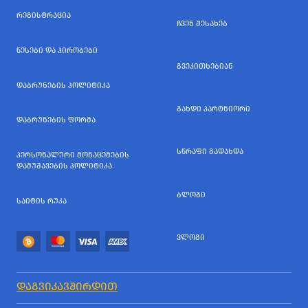
ᲠᲔᲒᲘᲡᲢᲠᲐᲪᲘᲐ
ᲩᲕᲔᲜ ᲨᲔᲡᲐᲮᲔᲑ
ᲬᲔᲡᲔᲑᲘ ᲓᲐ ᲞᲘᲠᲝᲑᲔᲑᲘ
ᲒᲕᲔᲙᲘᲗᲮᲔᲑᲘᲐᲜ
ᲓᲐᲑᲠᲣᲜᲔᲑᲘᲡ ᲞᲝᲚᲘᲢᲘᲙᲐ
ᲒᲐᲮᲓᲘ ᲞᲐᲠᲢᲜᲘᲝᲠᲘ
ᲓᲐᲑᲠᲣᲜᲔᲑᲘᲡ ᲤᲝᲠᲛᲐ
ᲡᲬᲠᲐᲤᲘ ᲒᲐᲓᲐᲮᲓᲐ
ᲞᲔᲠᲡᲝᲜᲐᲚᲣᲠᲘ ᲛᲝᲜᲐᲪᲔᲛᲔᲑᲘᲡ
ᲓᲐᲛᲣᲨᲐᲕᲔᲑᲘᲡ ᲞᲝᲚᲘᲢᲘᲙᲐ
ᲑᲚᲝᲒᲘ
ᲡᲐᲘᲢᲘᲡ ᲠᲣᲙᲐ
ᲕᲚᲝᲒᲘ
ᲓᲐᲒᲕᲘᲙᲐᲕᲨᲘᲠᲓᲘᲗ