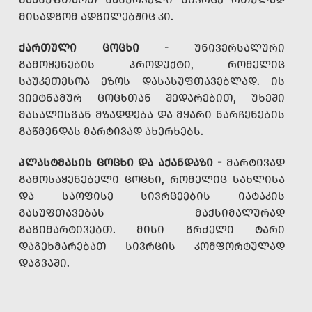
ᲛᲘᲡᲐᲓᲒᲝᲛ ᲐᲓᲒᲘᲚᲔᲑᲨᲘᲪ ᲙᲘ.
ᲥᲐᲠᲗᲣᲚᲘ ᲪᲝᲪᲮᲘ
- ᲣᲜᲘᲕᲔᲠᲡᲐᲚᲣᲠᲘ
ᲒᲐᲛᲝᲧᲔᲜᲔᲑᲘᲡ ᲞᲠᲝᲓᲣᲥᲢᲘ, ᲠᲝᲛᲔᲚᲘᲪ
ᲡᲐᲣᲙᲔᲗᲔᲡᲝᲐ ᲔᲖᲝᲡ ᲓᲐᲡᲐᲡᲣᲤᲗᲐᲕᲔᲑᲚᲐᲓ. ᲘᲡ
ᲕᲘᲔᲢᲜᲐᲛᲣᲠ ᲪᲝᲪᲮᲗᲐᲜ ᲨᲔᲓᲐᲠᲔᲑᲘᲗ, ᲣᲮᲔᲨᲘ
ᲛᲐᲡᲐᲚᲘᲡᲒᲐᲜ ᲛᲖᲐᲓᲓᲔᲑᲐ ᲓᲐ ᲛᲧᲐᲠᲘ ᲜᲐᲠᲩᲔᲜᲔᲑᲘᲡ
ᲒᲐᲬᲛᲔᲜᲓᲐᲡ ᲛᲐᲠᲢᲘᲕᲐᲓ ᲐᲮᲔᲠᲮᲔᲑᲡ.
ᲞᲚᲐᲡᲢᲛᲐᲡᲘᲡ ᲪᲝᲪᲮᲘ ᲓᲐ ᲐᲥᲐᲜᲓᲐᲖᲘ -
ᲛᲐᲠᲢᲘᲕᲐᲓ
ᲒᲐᲛᲝᲡᲐᲧᲔᲜᲔᲑᲔᲚᲘ ᲪᲝᲪᲮᲘ, ᲠᲝᲛᲔᲚᲘᲪ ᲡᲐᲮᲚᲘᲡᲐ
ᲓᲐ ᲡᲐᲝᲤᲘᲡᲔ ᲡᲘᲕᲠᲪᲔᲔᲑᲘᲡ ᲘᲐᲢᲐᲙᲘᲡ
ᲒᲐᲡᲣᲤᲗᲐᲕᲔᲑᲐᲡ ᲛᲐᲥᲡᲘᲛᲐᲚᲣᲠᲐᲓ
ᲒᲐᲒᲘᲛᲐᲠᲢᲘᲕᲔᲑᲗ. ᲛᲘᲡᲘ ᲒᲠᲫᲔᲚᲘ ᲢᲐᲠᲘ
ᲓᲐᲒᲔᲮᲛᲐᲠᲔᲑᲐᲗ ᲡᲘᲕᲠᲪᲘᲡ ᲙᲝᲛᲤᲝᲠᲢᲣᲚᲐᲓ
ᲓᲐᲒᲕᲐᲨᲘ.