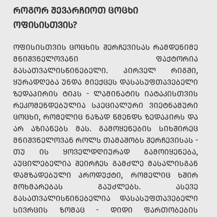
ᲠᲝᲒᲝᲠ ᲨᲔᲕᲐᲠᲩᲘᲝᲗ ᲪᲝᲪᲮᲘ
ᲝᲤᲘᲡᲘᲡᲗᲕᲘᲡ?
ᲝᲤᲘᲡᲘᲡᲗᲕᲘᲡ ᲪᲝᲪᲮᲘᲡ ᲨᲔᲠᲩᲔᲕᲘᲡᲐᲡ ᲠᲐᲛᲓᲔᲜᲘᲛᲔ
ᲛᲜᲘᲨᲕᲜᲔᲚᲝᲕᲐᲜᲘ ᲤᲐᲥᲢᲝᲠᲘᲐ
ᲒᲐᲡᲐᲗᲕᲐᲚᲘᲡᲬᲘᲜᲔᲑᲔᲚᲘ. ᲞᲘᲠᲕᲔᲚ ᲠᲘᲒᲨᲘ,
ᲧᲣᲠᲐᲓᲦᲔᲑᲐ ᲣᲜᲓᲐ ᲛᲘᲔᲥᲪᲔᲡ ᲓᲐᲡᲐᲡᲣᲤᲗᲐᲕᲔᲑᲔᲚᲘ
ᲖᲔᲓᲐᲞᲘᲠᲘᲡ ᲢᲘᲞᲡ - ᲚᲐᲛᲘᲜᲐᲢᲘᲡ ᲘᲐᲢᲐᲙᲘᲡᲗᲕᲘᲡ
ᲠᲔᲙᲝᲛᲔᲜᲓᲔᲑᲣᲚᲘᲐ ᲡᲞᲔᲪᲘᲐᲚᲣᲠᲘ ᲕᲘᲔᲢᲜᲐᲛᲣᲠᲘ
ᲪᲝᲪᲮᲘ, ᲠᲝᲛᲔᲚᲘᲪ ᲜᲐᲖᲐᲓ ᲬᲛᲔᲜᲓᲡ ᲖᲔᲓᲐᲞᲘᲠᲡ ᲓᲐ
ᲐᲠ ᲐᲖᲘᲐᲜᲔᲑᲡ ᲛᲐᲡ. ᲒᲐᲛᲝᲧᲔᲜᲔᲑᲘᲡ ᲡᲘᲮᲨᲘᲠᲔᲪ
ᲛᲜᲘᲨᲕᲜᲔᲚᲝᲕᲐᲜ ᲠᲝᲚᲡ ᲗᲐᲛᲐᲨᲝᲑᲡ ᲨᲔᲠᲩᲔᲕᲘᲡᲐᲡ -
ᲗᲣ ᲘᲡ ᲧᲝᲕᲔᲚᲓᲦᲘᲣᲠᲐᲓ ᲒᲐᲛᲝᲘᲧᲔᲜᲔᲑᲐ,
ᲐᲣᲪᲘᲚᲔᲑᲔᲚᲘᲐ ᲨᲔᲘᲠᲩᲔᲡ ᲒᲐᲛᲫᲚᲔ ᲛᲐᲡᲐᲚᲘᲡᲒᲐᲜ
ᲓᲐᲛᲖᲐᲓᲔᲑᲣᲚᲘ ᲞᲠᲝᲓᲣᲥᲢᲘ, ᲠᲝᲛᲔᲚᲘᲪ ᲮᲨᲘᲠ
ᲛᲝᲮᲛᲐᲠᲔᲑᲐᲡ ᲒᲐᲣᲫᲚᲔᲑᲡ. ᲐᲡᲔᲕᲔ
ᲒᲐᲡᲐᲗᲕᲐᲚᲘᲡᲬᲘᲜᲔᲑᲔᲚᲘᲐ ᲓᲐᲡᲐᲡᲣᲤᲗᲐᲕᲔᲑᲔᲚᲘ
ᲡᲘᲕᲠᲪᲘᲡ ᲖᲝᲛᲐᲪ - ᲓᲘᲓᲘ ᲤᲐᲠᲗᲝᲑᲔᲑᲘᲡ