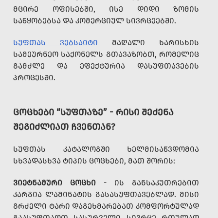
ᲛᲪᲘᲠᲔ ᲝᲤᲘᲡᲔᲑᲨᲘ, ᲘᲡᲔ ᲓᲘᲓᲘ ᲖᲝᲛᲘᲡ
ᲡᲐᲬᲧᲝᲑᲔᲑᲡᲐ ᲓᲐ ᲙᲝᲛᲔᲠᲪᲘᲣᲚ ᲡᲘᲕᲠᲪᲔᲔᲑᲨᲘ.
ᲡᲣᲤᲗᲐᲡ ᲕᲔᲑᲡᲐᲘᲢᲘ
ᲛᲐᲦᲐᲚᲘ ᲮᲐᲠᲘᲡᲮᲘᲡ
ᲡᲐᲛᲔᲣᲠᲜᲔᲝ ᲡᲐᲥᲝᲜᲔᲚᲡ ᲒᲗᲐᲕᲐᲖᲝᲑᲗ, ᲠᲝᲛᲔᲚᲘᲪ
ᲒᲐᲛᲫᲚᲔ ᲓᲐ ᲔᲤᲔᲥᲢᲣᲠᲘᲐ ᲓᲐᲡᲣᲤᲗᲐᲕᲔᲑᲘᲡ
ᲞᲠᲝᲪᲔᲡᲨᲘ.
ᲪᲝᲪᲮᲔᲑᲘ “ᲡᲣᲤᲗᲐᲖᲔ” - ᲠᲘᲡᲘ ᲨᲔᲫᲔᲜᲐ
ᲨᲔᲒᲘᲫᲚᲘᲐᲗ ᲩᲕᲔᲜᲗᲐᲜ?
ᲡᲣᲤᲗᲐᲡ ᲙᲐᲢᲐᲚᲝᲒᲨᲘ ᲮᲔᲚᲛᲘᲡᲐᲬᲕᲓᲝᲛᲘᲐ
ᲡᲮᲕᲐᲓᲐᲡᲮᲕᲐ ᲢᲘᲞᲘᲡ ᲪᲝᲪᲮᲔᲑᲘ, ᲛᲐᲗ ᲨᲝᲠᲘᲡ:
ᲕᲘᲔᲢᲜᲐᲛᲣᲠᲘ ᲪᲝᲪᲮᲘ
- ᲘᲡ ᲒᲐᲜᲡᲐᲙᲣᲗᲠᲔᲑᲘᲗ
ᲙᲐᲠᲒᲘᲐ ᲚᲐᲛᲘᲜᲐᲢᲘᲡ ᲒᲐᲡᲐᲡᲣᲤᲗᲐᲕᲔᲑᲚᲐᲓ. ᲛᲘᲡᲘ
ᲒᲠᲫᲔᲚᲘ ᲢᲐᲠᲘ ᲓᲐᲒᲔᲮᲛᲐᲠᲔᲑᲐᲗ ᲙᲝᲛᲤᲝᲠᲢᲣᲚᲐᲓ
ᲒᲐᲐᲡᲣᲤᲗᲐᲝᲗ ᲡᲐᲡᲣᲠᲕᲔᲚᲘ ᲡᲘᲕᲠᲪᲔ ᲠᲗᲣᲚᲐᲓ