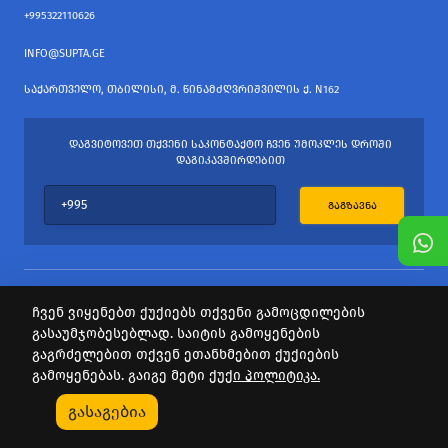
+995322110626
INFO@SUPTA.GE
ᲡᲐᲥᲐᲠᲗᲕᲔᲚᲝ, ᲗᲑᲘᲚᲘᲡᲘ, Მ. ᲬᲘᲜᲐᲛᲫᲦᲕᲠᲘᲨᲕᲘᲚᲘᲡ Ქ. N162
ᲓᲐᲒᲕᲘᲢᲝᲕᲔᲗ ᲗᲥᲕᲔᲜᲘ ᲡᲐᲙᲝᲜᲢᲐᲥᲢᲝ ᲩᲕᲔᲜ ᲣᲛᲝᲙᲚᲔᲡ ᲓᲠᲝᲨᲘ
ᲓᲐᲒᲘᲙᲐᲕᲨᲘᲠᲓᲔᲑᲘᲗ
ᲒᲐᲒᲖᲐᲕᲜᲐ
ჩვენ ვიყენებთ ქუქიებს თქვენი გამოცდილების
გასაუმჯობესებლად. საიტის გამოყენების
ყველა უფლება დაცულია
გაგრძელებით თქვენ ეთანხმებით ქუქიების
საიტის პროვაიდერი Webdoors.ge
გამოყენებას. გაიგე მეტი
ქუქი პოლიტიკა.
0
გასაგებია
Კატეგორიები
Აქციები
Კალათა
Პროფილი