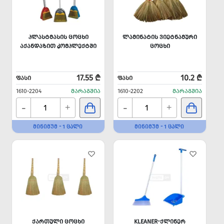
ᲞᲚᲐᲡᲢᲛᲐᲡᲘᲡ ᲪᲝᲪᲮᲘ
ᲚᲐᲛᲘᲜᲐᲢᲘᲡ ᲕᲘᲔᲢᲜᲐᲛᲣᲠᲘ
ᲐᲥᲐᲜᲓᲐᲖᲘᲗ ᲙᲝᲛᲞᲚᲔᲥᲢᲨᲘ
ᲪᲝᲪᲮᲘ
17.55 ₾
10.2 ₾
ᲤᲐᲡᲘ
ᲤᲐᲡᲘ
1610-2204
ᲛᲐᲠᲐᲒᲨᲘᲐ
1610-2202
ᲛᲐᲠᲐᲒᲨᲘᲐ
-
-
+
+
ᲛᲘᲜᲘᲛᲣᲛ - 1 ᲪᲐᲚᲘ
ᲛᲘᲜᲘᲛᲣᲛ - 1 ᲪᲐᲚᲘ
ᲥᲐᲠᲗᲣᲚᲘ ᲪᲝᲪᲮᲘ
KLEANER-ᲥᲚᲘᲜᲔᲠ