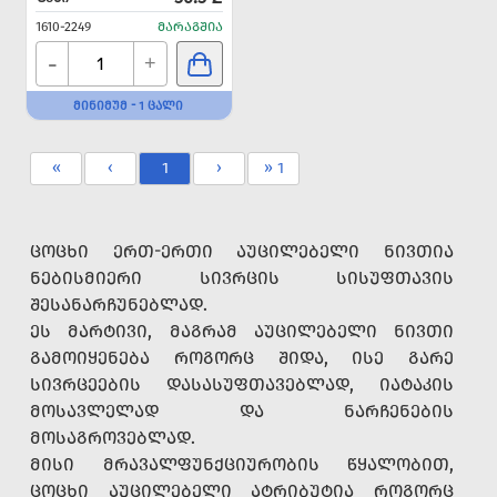
1610-2249
ᲛᲐᲠᲐᲒᲨᲘᲐ
-
+
ᲛᲘᲜᲘᲛᲣᲛ - 1 ᲪᲐᲚᲘ
«
‹
1
›
» 1
ᲪᲝᲪᲮᲘ ᲔᲠᲗ-ᲔᲠᲗᲘ ᲐᲣᲪᲘᲚᲔᲑᲔᲚᲘ ᲜᲘᲕᲗᲘᲐ
ᲜᲔᲑᲘᲡᲛᲘᲔᲠᲘ ᲡᲘᲕᲠᲪᲘᲡ ᲡᲘᲡᲣᲤᲗᲐᲕᲘᲡ
ᲨᲔᲡᲐᲜᲐᲠᲩᲣᲜᲔᲑᲚᲐᲓ.
ᲔᲡ ᲛᲐᲠᲢᲘᲕᲘ, ᲛᲐᲒᲠᲐᲛ ᲐᲣᲪᲘᲚᲔᲑᲔᲚᲘ ᲜᲘᲕᲗᲘ
ᲒᲐᲛᲝᲘᲧᲔᲜᲔᲑᲐ ᲠᲝᲒᲝᲠᲪ ᲨᲘᲓᲐ, ᲘᲡᲔ ᲒᲐᲠᲔ
ᲡᲘᲕᲠᲪᲔᲔᲑᲘᲡ ᲓᲐᲡᲐᲡᲣᲤᲗᲐᲕᲔᲑᲚᲐᲓ, ᲘᲐᲢᲐᲙᲘᲡ
ᲛᲝᲡᲐᲕᲚᲔᲚᲐᲓ ᲓᲐ ᲜᲐᲠᲩᲔᲜᲔᲑᲘᲡ
ᲛᲝᲡᲐᲒᲠᲝᲕᲔᲑᲚᲐᲓ.
ᲛᲘᲡᲘ ᲛᲠᲐᲕᲐᲚᲤᲣᲜᲥᲪᲘᲣᲠᲝᲑᲘᲡ ᲬᲧᲐᲚᲝᲑᲘᲗ,
ᲪᲝᲪᲮᲘ ᲐᲣᲪᲘᲚᲔᲑᲔᲚᲘ ᲐᲢᲠᲘᲑᲣᲢᲘᲐ ᲠᲝᲒᲝᲠᲪ