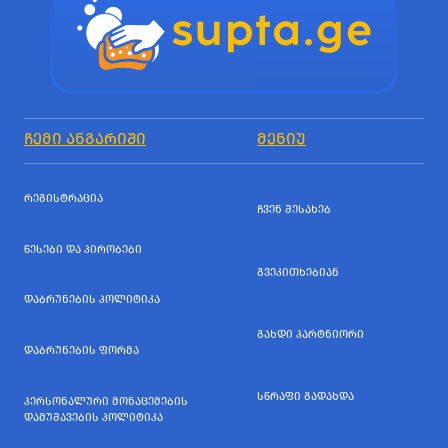
ᲩᲔᲛᲘ ᲐᲜᲒᲐᲠᲘᲨᲘ
ᲛᲔᲜᲘᲣ
ᲠᲔᲒᲘᲡᲢᲠᲐᲪᲘᲐ
ᲩᲕᲔᲜ ᲨᲔᲡᲐᲮᲔᲑ
ᲬᲔᲡᲔᲑᲘ ᲓᲐ ᲞᲘᲠᲝᲑᲔᲑᲘ
ᲒᲕᲔᲙᲘᲗᲮᲔᲑᲘᲐᲜ
ᲓᲐᲑᲠᲣᲜᲔᲑᲘᲡ ᲞᲝᲚᲘᲢᲘᲙᲐ
ᲒᲐᲮᲓᲘ ᲞᲐᲠᲢᲜᲘᲝᲠᲘ
ᲓᲐᲑᲠᲣᲜᲔᲑᲘᲡ ᲤᲝᲠᲛᲐ
ᲡᲬᲠᲐᲤᲘ ᲒᲐᲓᲐᲮᲓᲐ
ᲞᲔᲠᲡᲝᲜᲐᲚᲣᲠᲘ ᲛᲝᲜᲐᲪᲔᲛᲔᲑᲘᲡ
ᲓᲐᲛᲣᲨᲐᲕᲔᲑᲘᲡ ᲞᲝᲚᲘᲢᲘᲙᲐ