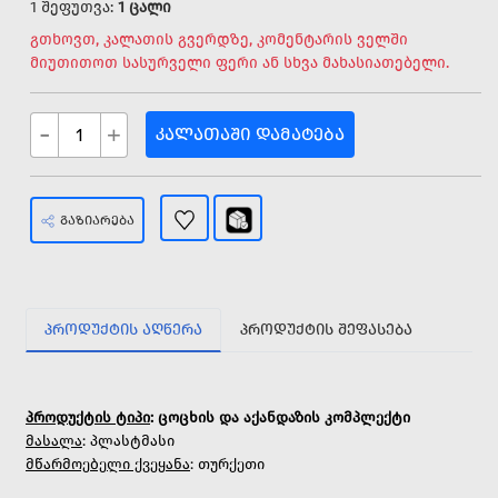
1 შეფუთვა:
1 ცალი
გთხოვთ, კალათის გვერდზე, კომენტარის ველში
მიუთითოთ სასურველი ფერი ან სხვა მახასიათებელი.
-
+
ᲙᲐᲚᲐᲗᲐᲨᲘ ᲓᲐᲛᲐᲢᲔᲑᲐ
ᲒᲐᲖᲘᲐᲠᲔᲑᲐ
ᲞᲠᲝᲓᲣᲥᲢᲘᲡ ᲐᲦᲬᲔᲠᲐ
ᲞᲠᲝᲓᲣᲥᲢᲘᲡ ᲨᲔᲤᲐᲡᲔᲑᲐ
პროდუქტის ტიპი
: ცოცხის და აქანდაზის კომპლექტი
მასალა
: პლასტმასი
მწარმოებელი ქვეყანა
: თურქეთი