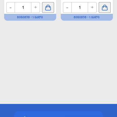
-
-
+
+
ᲛᲘᲜᲘᲛᲣᲛ - 1 ᲪᲐᲚᲘ
ᲛᲘᲜᲘᲛᲣᲛ - 1 ᲪᲐᲚᲘ