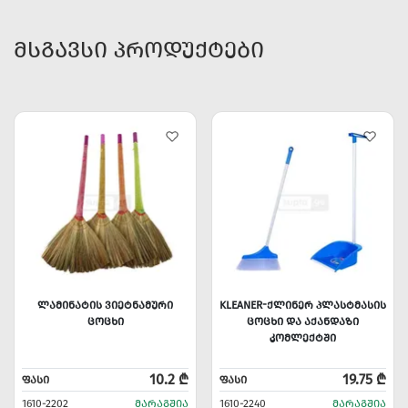
ᲛᲡᲒᲐᲕᲡᲘ ᲞᲠᲝᲓᲣᲥᲢᲔᲑᲘ
ᲚᲐᲛᲘᲜᲐᲢᲘᲡ ᲕᲘᲔᲢᲜᲐᲛᲣᲠᲘ
KLEANER-ᲥᲚᲘᲜᲔᲠ ᲞᲚᲐᲡᲢᲛᲐᲡᲘᲡ
ᲪᲝᲪᲮᲘ
ᲪᲝᲪᲮᲘ ᲓᲐ ᲐᲥᲐᲜᲓᲐᲖᲘ
ᲙᲝᲛᲚᲔᲥᲢᲨᲘ
10.2 ₾
19.75 ₾
ᲤᲐᲡᲘ
ᲤᲐᲡᲘ
1610-2202
ᲛᲐᲠᲐᲒᲨᲘᲐ
1610-2240
ᲛᲐᲠᲐᲒᲨᲘᲐ