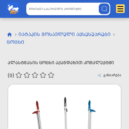
ᲘᲐᲢᲐᲙᲘᲡ ᲛᲝᲡᲐᲕᲚᲔᲚᲘ ᲐᲥᲡᲔᲡᲣᲐᲠᲔᲑᲘ
ᲪᲝᲪᲮᲘ
ᲞᲚᲐᲡᲢᲛᲐᲡᲘᲡ ᲪᲝᲪᲮᲘ ᲐᲥᲐᲜᲓᲐᲖᲘᲗ ᲙᲝᲛᲞᲚᲔᲥᲢᲨᲘ
(0)
გაზიარება