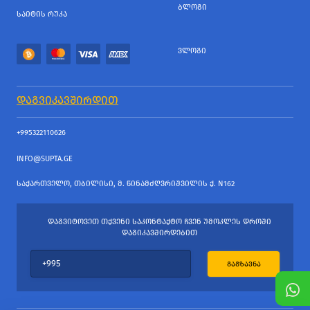
ᲑᲚᲝᲒᲘ
ᲡᲐᲘᲢᲘᲡ ᲠᲣᲙᲐ
ᲕᲚᲝᲒᲘ
ᲓᲐᲒᲕᲘᲙᲐᲕᲨᲘᲠᲓᲘᲗ
+995322110626
INFO@SUPTA.GE
ᲡᲐᲥᲐᲠᲗᲕᲔᲚᲝ, ᲗᲑᲘᲚᲘᲡᲘ, Მ. ᲬᲘᲜᲐᲛᲫᲦᲕᲠᲘᲨᲕᲘᲚᲘᲡ Ქ. N162
ᲓᲐᲒᲕᲘᲢᲝᲕᲔᲗ ᲗᲥᲕᲔᲜᲘ ᲡᲐᲙᲝᲜᲢᲐᲥᲢᲝ ᲩᲕᲔᲜ ᲣᲛᲝᲙᲚᲔᲡ ᲓᲠᲝᲨᲘ
ᲓᲐᲒᲘᲙᲐᲕᲨᲘᲠᲓᲔᲑᲘᲗ
ᲒᲐᲒᲖᲐᲕᲜᲐ