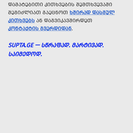
ᲓᲐᲛᲐᲢᲔᲑᲘᲗᲘ ᲙᲘᲗᲮᲕᲔᲑᲘᲡ ᲨᲔᲛᲗᲮᲕᲔᲕᲐᲨᲘ
ᲨᲔᲒᲘᲫᲚᲘᲐᲗ ᲒᲐᲔᲪᲜᲝᲗ
ᲮᲨᲘᲠᲐᲓ ᲓᲐᲡᲛᲣᲚ
ᲙᲘᲗᲮᲕᲔᲑᲡ
ᲐᲜ ᲓᲐᲒᲕᲘᲙᲐᲕᲨᲘᲠᲓᲔᲗ
ᲙᲝᲜᲢᲐᲥᲢᲘᲡ ᲒᲕᲔᲠᲓᲘᲓᲐᲜ
.
SUPTA.GE — ᲡᲬᲠᲐᲤᲐᲓ. ᲛᲐᲠᲢᲘᲕᲐᲓ.
ᲡᲐᲘᲛᲔᲓᲝᲓ.