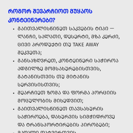
ᲠᲝᲒᲝᲠ ᲨᲔᲕᲐᲠᲩᲘᲝᲗ ᲛᲣᲧᲐᲝᲡ
ᲙᲝᲜᲢᲔᲘᲜᲔᲠᲔᲑᲘ?
ᲒᲐᲘᲗᲕᲐᲚᲘᲡᲬᲘᲜᲔᲗ ᲡᲐᲙᲕᲔᲑᲘᲡ ᲢᲘᲞᲘ —
ᲚᲐᲜᲩᲘ, ᲡᲐᲚᲐᲗᲘ, ᲓᲔᲡᲔᲠᲢᲘ, ᲛᲖᲐ ᲙᲔᲠᲫᲘ,
ᲪᲘᲕᲘ ᲞᲠᲝᲓᲣᲥᲢᲘ ᲗᲣ TAKE AWAY
ᲨᲔᲙᲕᲔᲗᲐ;
ᲒᲐᲜᲡᲐᲖᲦᲕᲠᲔᲗ, ᲙᲝᲜᲢᲔᲘᲜᲔᲠᲘ ᲡᲐᲭᲘᲠᲝᲐ
ᲐᲓᲒᲘᲚᲖᲔ ᲛᲝᲛᲡᲐᲮᲣᲠᲔᲑᲘᲡᲗᲕᲘᲡ,
ᲒᲐᲢᲐᲜᲘᲡᲗᲕᲘᲡ ᲗᲣ ᲛᲘᲢᲐᲜᲘᲡ
ᲡᲔᲠᲕᲘᲡᲘᲡᲗᲕᲘᲡ;
ᲨᲔᲐᲠᲩᲘᲔᲗ ᲖᲝᲛᲐ ᲓᲐ ᲤᲝᲠᲛᲐ ᲞᲝᲠᲪᲘᲘᲡ
ᲛᲝᲪᲣᲚᲝᲑᲘᲡ ᲛᲘᲮᲔᲓᲕᲘᲗ;
ᲒᲐᲘᲗᲕᲐᲚᲘᲡᲬᲘᲜᲔᲗ ᲗᲐᲕᲡᲐᲮᲣᲠᲘᲡ
ᲡᲐᲭᲘᲠᲝᲔᲑᲐ, ᲓᲐᲮᲣᲠᲕᲘᲡ ᲡᲘᲛᲭᲘᲓᲠᲝᲕᲔ
ᲓᲐ ᲢᲠᲐᲜᲡᲞᲝᲠᲢᲘᲠᲔᲑᲘᲡ ᲞᲘᲠᲝᲑᲔᲑᲘ;
ᲛᲐᲦᲐᲚᲘ ᲓᲐᲢᲕᲘᲠᲗᲕᲘᲡ