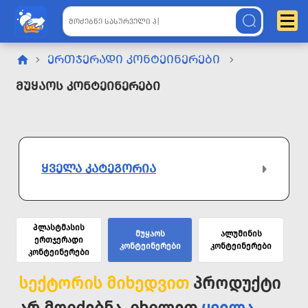
ᲔᲠᲗᲯᲔᲠᲐᲓᲘ ᲙᲝᲜᲢᲔᲘᲜᲔᲠᲔᲑᲘ
Მუყაოს Კონტეინერები
ᲧᲕᲔᲚᲐ ᲙᲐᲢᲔᲒᲝᲠᲘᲐ
პლასტმასის
მუყაოს
ალუმინის
ერთჯერადი
კონტეინერები
კონტეინერები
კონტეინერები
სექტორის მიხედვით
პროდუქტი