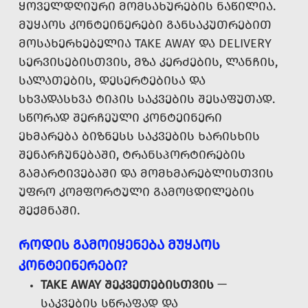
ᲧᲝᲕᲔᲚᲓᲦᲘᲣᲠᲘ ᲛᲝᲛᲡᲐᲮᲣᲠᲔᲑᲘᲡ ᲜᲐᲬᲘᲚᲘᲐ.
ᲛᲣᲧᲐᲝᲡ ᲙᲝᲜᲢᲔᲘᲜᲔᲠᲔᲑᲘ ᲒᲐᲜᲡᲐᲙᲣᲗᲠᲔᲑᲘᲗ
ᲛᲝᲡᲐᲮᲔᲠᲮᲔᲑᲔᲚᲘᲐ TAKE AWAY ᲓᲐ DELIVERY
ᲡᲔᲠᲕᲘᲡᲔᲑᲘᲡᲗᲕᲘᲡ, ᲛᲖᲐ ᲙᲔᲠᲫᲔᲑᲘᲡ, ᲚᲐᲜᲩᲘᲡ,
ᲡᲐᲚᲐᲗᲔᲑᲘᲡ, ᲓᲔᲡᲔᲠᲢᲔᲑᲘᲡᲐ ᲓᲐ
ᲡᲮᲕᲐᲓᲐᲡᲮᲕᲐ ᲢᲘᲞᲘᲡ ᲡᲐᲙᲕᲔᲑᲘᲡ ᲨᲔᲡᲐᲤᲣᲗᲐᲓ.
ᲡᲬᲝᲠᲐᲓ ᲨᲔᲠᲩᲔᲣᲚᲘ ᲙᲝᲜᲢᲔᲘᲜᲔᲠᲘ
ᲔᲮᲛᲐᲠᲔᲑᲐ ᲑᲘᲖᲜᲔᲡᲡ ᲡᲐᲙᲕᲔᲑᲘᲡ ᲮᲐᲠᲘᲡᲮᲘᲡ
ᲨᲔᲜᲐᲠᲩᲣᲜᲔᲑᲐᲨᲘ, ᲢᲠᲐᲜᲡᲞᲝᲠᲢᲘᲠᲔᲑᲘᲡ
ᲒᲐᲛᲐᲠᲢᲘᲕᲔᲑᲐᲨᲘ ᲓᲐ ᲛᲝᲛᲮᲛᲐᲠᲔᲑᲚᲘᲡᲗᲕᲘᲡ
ᲣᲤᲠᲝ ᲙᲝᲛᲤᲝᲠᲢᲣᲚᲘ ᲒᲐᲛᲝᲪᲓᲘᲚᲔᲑᲘᲡ
ᲨᲔᲥᲛᲜᲐᲨᲘ.
ᲠᲝᲓᲘᲡ ᲒᲐᲛᲝᲘᲧᲔᲜᲔᲑᲐ ᲛᲣᲧᲐᲝᲡ
ᲙᲝᲜᲢᲔᲘᲜᲔᲠᲔᲑᲘ?
TAKE AWAY ᲨᲔᲙᲕᲔᲗᲔᲑᲘᲡᲗᲕᲘᲡ
—
ᲡᲐᲙᲕᲔᲑᲘᲡ ᲡᲬᲠᲐᲤᲐᲓ ᲓᲐ