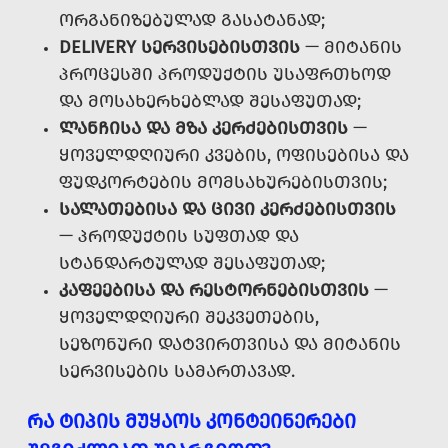
ᲝᲠᲒᲐᲜᲘᲖᲔᲑᲣᲚᲐᲓ ᲒᲐᲡᲐᲢᲐᲜᲐᲓ;
DELIVERY ᲡᲔᲠᲕᲘᲡᲔᲑᲘᲡᲗᲕᲘᲡ
— ᲛᲘᲢᲐᲜᲘᲡ
ᲞᲠᲝᲪᲔᲡᲨᲘ ᲞᲠᲝᲓᲣᲥᲢᲘᲡ ᲣᲡᲐᲤᲠᲗᲮᲝᲓ
ᲓᲐ ᲛᲝᲡᲐᲮᲔᲠᲮᲔᲑᲚᲐᲓ ᲨᲔᲡᲐᲤᲣᲗᲐᲓ;
ᲚᲐᲜᲩᲘᲡᲐ ᲓᲐ ᲛᲖᲐ ᲙᲔᲠᲫᲔᲑᲘᲡᲗᲕᲘᲡ
—
ᲧᲝᲕᲔᲚᲓᲦᲘᲣᲠᲘ ᲙᲕᲔᲑᲘᲡ, ᲝᲤᲘᲡᲔᲑᲘᲡᲐ ᲓᲐ
ᲤᲣᲓᲙᲝᲠᲢᲔᲑᲘᲡ ᲛᲝᲛᲡᲐᲮᲣᲠᲔᲑᲘᲡᲗᲕᲘᲡ;
ᲡᲐᲚᲐᲗᲔᲑᲘᲡᲐ ᲓᲐ ᲪᲘᲕᲘ ᲙᲔᲠᲫᲔᲑᲘᲡᲗᲕᲘᲡ
— ᲞᲠᲝᲓᲣᲥᲢᲘᲡ ᲡᲣᲤᲗᲐᲓ ᲓᲐ
ᲡᲢᲐᲜᲓᲐᲠᲢᲣᲚᲐᲓ ᲨᲔᲡᲐᲤᲣᲗᲐᲓ;
ᲙᲐᲤᲔᲔᲑᲘᲡᲐ ᲓᲐ ᲠᲔᲡᲢᲝᲠᲜᲔᲑᲘᲡᲗᲕᲘᲡ
—
ᲧᲝᲕᲔᲚᲓᲦᲘᲣᲠᲘ ᲨᲔᲙᲕᲔᲗᲔᲑᲘᲡ,
ᲡᲔᲖᲝᲜᲣᲠᲘ ᲓᲐᲢᲕᲘᲠᲗᲕᲘᲡᲐ ᲓᲐ ᲛᲘᲢᲐᲜᲘᲡ
ᲡᲔᲠᲕᲘᲡᲔᲑᲘᲡ ᲡᲐᲛᲐᲠᲗᲐᲕᲐᲓ.
ᲠᲐ ᲢᲘᲞᲘᲡ ᲛᲣᲧᲐᲝᲡ ᲙᲝᲜᲢᲔᲘᲜᲔᲠᲔᲑᲘ