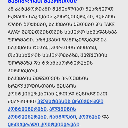
ᲨᲔᲒᲘᲫᲚᲘᲐᲗ ᲨᲔᲐᲠᲩᲘᲝᲗ?
ᲐᲛ ᲙᲐᲢᲔᲒᲝᲠᲘᲐᲨᲘ ᲨᲔᲒᲘᲫᲚᲘᲐᲗ ᲨᲔᲐᲠᲩᲘᲝᲗ
ᲛᲣᲧᲐᲝᲡ ᲡᲐᲙᲕᲔᲑᲘᲡ ᲙᲝᲜᲢᲔᲘᲜᲔᲠᲔᲑᲘ, ᲛᲣᲧᲐᲝᲡ
ᲚᲐᲜᲩ ᲑᲝᲥᲡᲔᲑᲘ, ᲡᲐᲙᲕᲔᲑᲘᲡ ᲧᲣᲗᲔᲑᲘ ᲓᲐ TAKE
AWAY ᲨᲔᲤᲣᲗᲕᲘᲡᲗᲕᲘᲡ ᲡᲐᲭᲘᲠᲝ ᲡᲮᲕᲐᲓᲐᲡᲮᲕᲐ
ᲤᲝᲠᲛᲐᲢᲘ. ᲐᲠᲩᲔᲕᲐᲜᲘ ᲓᲐᲛᲝᲙᲘᲓᲔᲑᲣᲚᲘᲐ
ᲡᲐᲙᲕᲔᲑᲘᲡ ᲢᲘᲞᲖᲔ, ᲞᲝᲠᲪᲘᲘᲡ ᲖᲝᲛᲐᲖᲔ,
ᲗᲐᲕᲡᲐᲮᲣᲠᲘᲡ ᲡᲐᲭᲘᲠᲝᲔᲑᲐᲖᲔ, ᲨᲔᲤᲣᲗᲕᲘᲡ
ᲤᲝᲠᲛᲐᲖᲔ ᲓᲐ ᲢᲠᲐᲜᲡᲞᲝᲠᲢᲘᲠᲔᲑᲘᲡ
ᲞᲘᲠᲝᲑᲔᲑᲖᲔ.
ᲡᲐᲙᲕᲔᲑᲘᲡ ᲨᲔᲤᲣᲗᲕᲘᲡ ᲞᲠᲝᲪᲔᲡᲘᲡ
ᲡᲠᲣᲚᲧᲝᲤᲘᲡᲗᲕᲘᲡ ᲛᲣᲧᲐᲝᲡ
ᲙᲝᲜᲢᲔᲘᲜᲔᲠᲔᲑᲗᲐᲜ ᲔᲠᲗᲐᲓ ᲨᲔᲒᲘᲫᲚᲘᲐᲗ
ᲨᲔᲐᲠᲩᲘᲝᲗ
ᲞᲚᲐᲡᲢᲛᲐᲡᲘᲡ ᲔᲠᲗᲯᲔᲠᲐᲓᲘ
ᲙᲝᲜᲢᲔᲘᲜᲔᲠᲔᲑᲘ
,
ᲐᲚᲣᲛᲘᲜᲘᲡ
ᲙᲝᲜᲢᲔᲘᲜᲔᲠᲔᲑᲘ
,
ᲩᲐᲜᲒᲚᲔᲑᲘ
,
ᲙᲝᲕᲖᲔᲑᲘ
ᲓᲐ
ᲔᲠᲗᲯᲔᲠᲐᲓᲘ ᲙᲝᲜᲢᲔᲘᲜᲔᲠᲔᲑᲘ
.