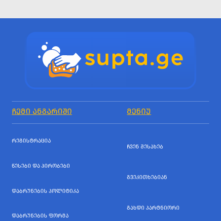
ᲩᲔᲛᲘ ᲐᲜᲒᲐᲠᲘᲨᲘ
ᲛᲔᲜᲘᲣ
ᲠᲔᲒᲘᲡᲢᲠᲐᲪᲘᲐ
ᲩᲕᲔᲜ ᲨᲔᲡᲐᲮᲔᲑ
ᲬᲔᲡᲔᲑᲘ ᲓᲐ ᲞᲘᲠᲝᲑᲔᲑᲘ
ᲒᲕᲔᲙᲘᲗᲮᲔᲑᲘᲐᲜ
ᲓᲐᲑᲠᲣᲜᲔᲑᲘᲡ ᲞᲝᲚᲘᲢᲘᲙᲐ
ᲒᲐᲮᲓᲘ ᲞᲐᲠᲢᲜᲘᲝᲠᲘ
ᲓᲐᲑᲠᲣᲜᲔᲑᲘᲡ ᲤᲝᲠᲛᲐ