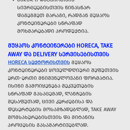
ᲡᲘᲕᲠᲪᲔᲔᲑᲘᲡᲗᲕᲘᲡ ᲬᲘᲜᲐᲡᲬᲐᲠ
ᲓᲐᲒᲔᲒᲛᲔᲗ ᲛᲐᲠᲐᲒᲘ, ᲠᲐᲓᲒᲐᲜ ᲛᲣᲧᲐᲝᲡ
ᲙᲝᲜᲢᲔᲘᲜᲔᲠᲔᲑᲘ ᲡᲬᲠᲐᲤᲐᲓ
ᲛᲝᲮᲛᲐᲠᲔᲑᲐᲓᲘ ᲞᲠᲝᲓᲣᲥᲢᲘᲐ.
ᲛᲣᲧᲐᲝᲡ ᲙᲝᲜᲢᲔᲘᲜᲔᲠᲔᲑᲘ HORECA, TAKE
AWAY ᲓᲐ DELIVERY ᲡᲔᲠᲕᲘᲡᲔᲑᲘᲡᲗᲕᲘᲡ
HORECA ᲡᲔᲥᲢᲝᲠᲘᲡᲗᲕᲘᲡ
ᲛᲣᲧᲐᲝᲡ
ᲙᲝᲜᲢᲔᲘᲜᲔᲠᲔᲑᲘ ᲧᲝᲕᲔᲚᲓᲦᲘᲣᲠᲘ ᲨᲔᲤᲣᲗᲕᲘᲡ
ᲔᲠᲗ-ᲔᲠᲗᲘ ᲛᲜᲘᲨᲕᲜᲔᲚᲝᲕᲐᲜᲘ ᲤᲝᲠᲛᲐᲢᲘᲐ.
ᲘᲡᲘᲜᲘ ᲒᲐᲛᲝᲘᲧᲔᲜᲔᲑᲐ ᲨᲔᲙᲕᲔᲗᲔᲑᲘᲡ
ᲡᲬᲠᲐᲤᲐᲓ ᲒᲐᲡᲐᲪᲔᲛᲐᲓ, ᲚᲐᲜᲩᲔᲑᲘᲡ
ᲨᲔᲡᲐᲤᲣᲗᲐᲓ, ᲪᲘᲕᲘ ᲙᲔᲠᲫᲔᲑᲘᲡᲐ ᲓᲐ
ᲓᲔᲡᲔᲠᲢᲔᲑᲘᲡ ᲛᲝᲡᲐᲛᲖᲐᲓᲔᲑᲚᲐᲓ, TAKE AWAY
ᲛᲝᲛᲡᲐᲮᲣᲠᲔᲑᲘᲡᲗᲕᲘᲡ ᲓᲐ ᲛᲘᲢᲐᲜᲘᲡ
ᲞᲠᲝᲪᲔᲡᲘᲡ ᲒᲐᲡᲐᲛᲐᲠᲢᲘᲕᲔᲑᲚᲐᲓ.