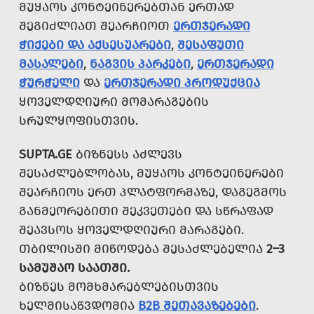
ᲛᲣᲧᲐᲝᲡ ᲙᲝᲜᲢᲔᲘᲜᲔᲠᲔᲑᲗᲐᲜ ᲔᲠᲗᲐᲓ
ᲨᲔᲒᲘᲫᲚᲘᲐᲗ ᲨᲔᲐᲠᲩᲘᲝᲗ
ᲔᲠᲗᲯᲔᲠᲐᲓᲘ
ᲭᲘᲥᲔᲑᲘ ᲓᲐ ᲐᲥᲡᲔᲡᲣᲐᲠᲔᲑᲘ
,
ᲨᲔᲡᲐᲤᲣᲗᲘ
ᲛᲐᲡᲐᲚᲔᲑᲘ
,
ᲜᲐᲒᲕᲘᲡ ᲞᲐᲠᲙᲔᲑᲘ
,
ᲔᲠᲗᲯᲔᲠᲐᲓᲘ
ᲭᲣᲠᲭᲔᲚᲘ
ᲓᲐ
ᲔᲠᲗᲯᲔᲠᲐᲓᲘ ᲞᲠᲝᲓᲣᲥᲪᲘᲐ
ᲧᲝᲕᲔᲚᲓᲦᲘᲣᲠᲘ ᲛᲝᲛᲐᲠᲐᲒᲔᲑᲘᲡ
ᲡᲠᲣᲚᲧᲝᲤᲘᲡᲗᲕᲘᲡ.
SUPTA.GE
ᲑᲘᲖᲜᲔᲡᲡ ᲐᲫᲚᲔᲕᲡ
ᲨᲔᲡᲐᲫᲚᲔᲑᲚᲝᲑᲐᲡ, ᲛᲣᲧᲐᲝᲡ ᲙᲝᲜᲢᲔᲘᲜᲔᲠᲔᲑᲘ
ᲨᲔᲐᲠᲩᲘᲝᲡ ᲔᲠᲗ ᲞᲚᲐᲢᲤᲝᲠᲛᲐᲖᲔ, ᲓᲐᲒᲔᲒᲛᲝᲡ
ᲒᲐᲜᲛᲔᲝᲠᲔᲑᲘᲗᲘ ᲨᲔᲙᲕᲔᲗᲔᲑᲘ ᲓᲐ ᲡᲬᲠᲐᲤᲐᲓ
ᲨᲔᲐᲕᲡᲝᲡ ᲧᲝᲕᲔᲚᲓᲦᲘᲣᲠᲘ ᲛᲐᲠᲐᲒᲔᲑᲘ.
ᲗᲑᲘᲚᲘᲡᲨᲘ ᲛᲘᲬᲝᲓᲔᲑᲐ ᲨᲔᲡᲐᲫᲚᲔᲑᲔᲚᲘᲐ
2–3
ᲡᲐᲛᲣᲨᲐᲝ ᲡᲐᲐᲗᲨᲘ.
ᲑᲘᲖᲜᲔᲡ ᲛᲝᲛᲮᲛᲐᲠᲔᲑᲚᲔᲑᲘᲡᲗᲕᲘᲡ
ᲮᲔᲚᲛᲘᲡᲐᲬᲕᲓᲝᲛᲘᲐ
B2B ᲨᲔᲗᲐᲕᲐᲖᲔᲑᲔᲑᲘ
.