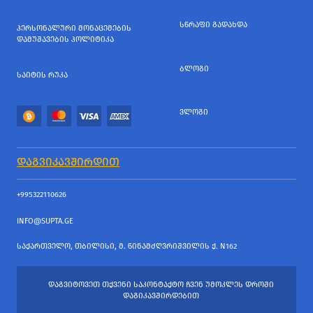
ᲡᲬᲠᲐᲤᲘ ᲒᲐᲓᲐᲮᲓᲐ
ᲞᲔᲠᲡᲝᲜᲐᲚᲣᲠᲘ ᲛᲝᲜᲐᲪᲔᲛᲔᲑᲘᲡ
ᲓᲐᲛᲣᲨᲐᲕᲔᲑᲘᲡ ᲞᲝᲚᲘᲢᲘᲙᲐ
ᲑᲚᲝᲒᲘ
ᲡᲐᲘᲢᲘᲡ ᲠᲣᲙᲐ
ᲕᲚᲝᲒᲘ
ᲓᲐᲒᲕᲘᲙᲐᲕᲨᲘᲠᲓᲘᲗ
+995322110626
INFO@SUPTA.GE
ᲡᲐᲥᲐᲠᲗᲕᲔᲚᲝ, ᲗᲑᲘᲚᲘᲡᲘ, Მ. ᲬᲘᲜᲐᲛᲫᲦᲕᲠᲘᲨᲕᲘᲚᲘᲡ Ქ. N162
ᲓᲐᲒᲕᲘᲢᲝᲕᲔᲗ ᲗᲥᲕᲔᲜᲘ ᲡᲐᲙᲝᲜᲢᲐᲥᲢᲝ ᲩᲕᲔᲜ ᲣᲛᲝᲙᲚᲔᲡ ᲓᲠᲝᲨᲘ
ᲓᲐᲒᲘᲙᲐᲕᲨᲘᲠᲓᲔᲑᲘᲗ