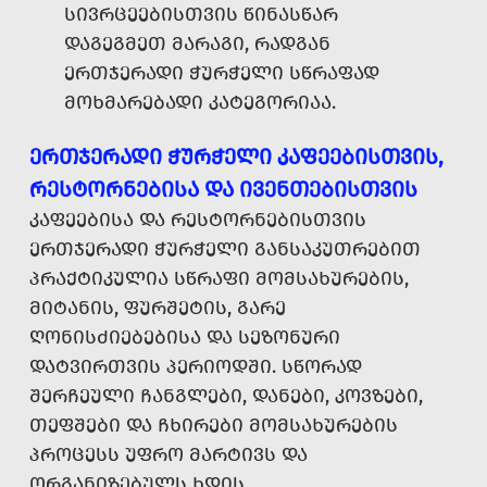
ᲡᲘᲕᲠᲪᲔᲔᲑᲘᲡᲗᲕᲘᲡ ᲬᲘᲜᲐᲡᲬᲐᲠ
ᲓᲐᲒᲔᲒᲛᲔᲗ ᲛᲐᲠᲐᲒᲘ, ᲠᲐᲓᲒᲐᲜ
ᲔᲠᲗᲯᲔᲠᲐᲓᲘ ᲭᲣᲠᲭᲔᲚᲘ ᲡᲬᲠᲐᲤᲐᲓ
ᲛᲝᲮᲛᲐᲠᲔᲑᲐᲓᲘ ᲙᲐᲢᲔᲒᲝᲠᲘᲐᲐ.
ᲔᲠᲗᲯᲔᲠᲐᲓᲘ ᲭᲣᲠᲭᲔᲚᲘ ᲙᲐᲤᲔᲔᲑᲘᲡᲗᲕᲘᲡ,
ᲠᲔᲡᲢᲝᲠᲜᲔᲑᲘᲡᲐ ᲓᲐ ᲘᲕᲔᲜᲗᲔᲑᲘᲡᲗᲕᲘᲡ
ᲙᲐᲤᲔᲔᲑᲘᲡᲐ ᲓᲐ ᲠᲔᲡᲢᲝᲠᲜᲔᲑᲘᲡᲗᲕᲘᲡ
ᲔᲠᲗᲯᲔᲠᲐᲓᲘ ᲭᲣᲠᲭᲔᲚᲘ ᲒᲐᲜᲡᲐᲙᲣᲗᲠᲔᲑᲘᲗ
ᲞᲠᲐᲥᲢᲘᲙᲣᲚᲘᲐ ᲡᲬᲠᲐᲤᲘ ᲛᲝᲛᲡᲐᲮᲣᲠᲔᲑᲘᲡ,
ᲛᲘᲢᲐᲜᲘᲡ, ᲤᲣᲠᲨᲔᲢᲘᲡ, ᲒᲐᲠᲔ
ᲦᲝᲜᲘᲡᲫᲘᲔᲑᲔᲑᲘᲡᲐ ᲓᲐ ᲡᲔᲖᲝᲜᲣᲠᲘ
ᲓᲐᲢᲕᲘᲠᲗᲕᲘᲡ ᲞᲔᲠᲘᲝᲓᲨᲘ. ᲡᲬᲝᲠᲐᲓ
ᲨᲔᲠᲩᲔᲣᲚᲘ ᲩᲐᲜᲒᲚᲔᲑᲘ, ᲓᲐᲜᲔᲑᲘ, ᲙᲝᲕᲖᲔᲑᲘ,
ᲗᲔᲤᲨᲔᲑᲘ ᲓᲐ ᲩᲮᲘᲠᲔᲑᲘ ᲛᲝᲛᲡᲐᲮᲣᲠᲔᲑᲘᲡ
ᲞᲠᲝᲪᲔᲡᲡ ᲣᲤᲠᲝ ᲛᲐᲠᲢᲘᲕᲡ ᲓᲐ
ᲝᲠᲒᲐᲜᲘᲖᲔᲑᲣᲚᲡ ᲮᲓᲘᲡ.