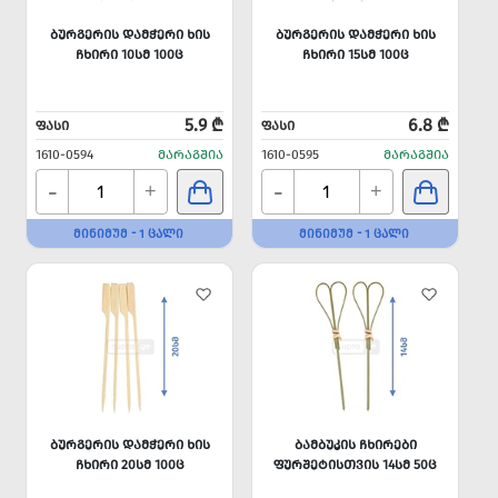
ᲑᲣᲠᲒᲔᲠᲘᲡ ᲓᲐᲛᲭᲔᲠᲘ ᲮᲘᲡ
ᲑᲣᲠᲒᲔᲠᲘᲡ ᲓᲐᲛᲭᲔᲠᲘ ᲮᲘᲡ
ᲩᲮᲘᲠᲘ 10ᲡᲛ 100Ც
ᲩᲮᲘᲠᲘ 15ᲡᲛ 100Ც
5.9 ₾
6.8 ₾
ᲤᲐᲡᲘ
ᲤᲐᲡᲘ
1610-0594
ᲛᲐᲠᲐᲒᲨᲘᲐ
1610-0595
ᲛᲐᲠᲐᲒᲨᲘᲐ
-
-
+
+
ᲛᲘᲜᲘᲛᲣᲛ - 1 ᲪᲐᲚᲘ
ᲛᲘᲜᲘᲛᲣᲛ - 1 ᲪᲐᲚᲘ
ᲑᲣᲠᲒᲔᲠᲘᲡ ᲓᲐᲛᲭᲔᲠᲘ ᲮᲘᲡ
ᲑᲐᲛᲑᲣᲙᲘᲡ ᲩᲮᲘᲠᲔᲑᲘ
ᲩᲮᲘᲠᲘ 20ᲡᲛ 100Ც
ᲤᲣᲠᲨᲔᲢᲘᲡᲗᲕᲘᲡ 14ᲡᲛ 50Ც