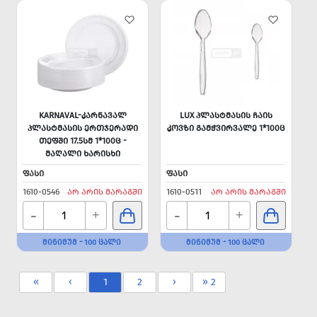
KARNAVAL-ᲙᲐᲠᲜᲐᲕᲐᲚ
LUX ᲞᲚᲐᲡᲢᲛᲐᲡᲘᲡ ᲩᲐᲘᲡ
ᲞᲚᲐᲡᲢᲛᲐᲡᲘᲡ ᲔᲠᲗᲯᲔᲠᲐᲓᲘ
ᲙᲝᲕᲖᲘ ᲒᲐᲛᲭᲕᲘᲠᲕᲐᲚᲔ 1*100Ც
ᲗᲔᲤᲨᲘ 17.5ᲡᲛ 1*100Ც -
ᲛᲐᲦᲐᲚᲘ ᲮᲐᲠᲘᲡᲮᲘ
ᲤᲐᲡᲘ
ᲤᲐᲡᲘ
1610-0546
ᲐᲠ ᲐᲠᲘᲡ ᲛᲐᲠᲐᲒᲨᲘ
1610-0511
ᲐᲠ ᲐᲠᲘᲡ ᲛᲐᲠᲐᲒᲨᲘ
-
-
+
+
ᲛᲘᲜᲘᲛᲣᲛ - 100 ᲪᲐᲚᲘ
ᲛᲘᲜᲘᲛᲣᲛ - 100 ᲪᲐᲚᲘ
«
‹
1
2
›
» 2