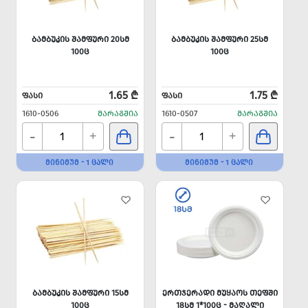
ᲑᲐᲛᲑᲣᲙᲘᲡ ᲨᲐᲛᲤᲣᲠᲘ 20ᲡᲛ
ᲑᲐᲛᲑᲣᲙᲘᲡ ᲨᲐᲛᲤᲣᲠᲘ 25ᲡᲛ
100Ც
100Ც
1.65 ₾
1.75 ₾
ᲤᲐᲡᲘ
ᲤᲐᲡᲘ
1610-0506
ᲛᲐᲠᲐᲒᲨᲘᲐ
1610-0507
ᲛᲐᲠᲐᲒᲨᲘᲐ
-
-
+
+
ᲛᲘᲜᲘᲛᲣᲛ - 1 ᲪᲐᲚᲘ
ᲛᲘᲜᲘᲛᲣᲛ - 1 ᲪᲐᲚᲘ
ᲑᲐᲛᲑᲣᲙᲘᲡ ᲨᲐᲛᲤᲣᲠᲘ 15ᲡᲛ
ᲔᲠᲗᲯᲔᲠᲐᲓᲘ ᲛᲣᲧᲐᲝᲡ ᲗᲔᲤᲨᲘ
100Ც
18ᲡᲛ 1*100Ც - ᲛᲐᲦᲐᲚᲘ