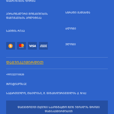
ᲓᲐᲑᲠᲣᲜᲔᲑᲘᲡ ᲤᲝᲠᲛᲐ
ᲡᲬᲠᲐᲤᲘ ᲒᲐᲓᲐᲮᲓᲐ
ᲞᲔᲠᲡᲝᲜᲐᲚᲣᲠᲘ ᲛᲝᲜᲐᲪᲔᲛᲔᲑᲘᲡ
ᲓᲐᲛᲣᲨᲐᲕᲔᲑᲘᲡ ᲞᲝᲚᲘᲢᲘᲙᲐ
ᲑᲚᲝᲒᲘ
ᲡᲐᲘᲢᲘᲡ ᲠᲣᲙᲐ
ᲕᲚᲝᲒᲘ
ᲓᲐᲒᲕᲘᲙᲐᲕᲨᲘᲠᲓᲘᲗ
+995322110626
INFO@SUPTA.GE
ᲡᲐᲥᲐᲠᲗᲕᲔᲚᲝ, ᲗᲑᲘᲚᲘᲡᲘ, Მ. ᲬᲘᲜᲐᲛᲫᲦᲕᲠᲘᲨᲕᲘᲚᲘᲡ Ქ. N162
ᲓᲐᲒᲕᲘᲢᲝᲕᲔᲗ ᲗᲥᲕᲔᲜᲘ ᲡᲐᲙᲝᲜᲢᲐᲥᲢᲝ ᲩᲕᲔᲜ ᲣᲛᲝᲙᲚᲔᲡ ᲓᲠᲝᲨᲘ
ᲓᲐᲒᲘᲙᲐᲕᲨᲘᲠᲓᲔᲑᲘᲗ