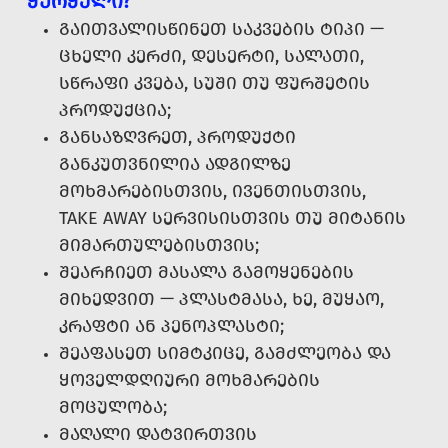
ᲭᲣᲠᲭᲔᲚᲘ?
ᲒᲐᲘᲗᲕᲐᲚᲘᲡᲬᲘᲜᲔᲗ ᲡᲐᲙᲕᲔᲑᲘᲡ ᲢᲘᲞᲘ —
ᲪᲮᲔᲚᲘ ᲙᲔᲠᲫᲘ, ᲓᲔᲡᲔᲠᲢᲘ, ᲡᲐᲚᲐᲗᲘ,
ᲡᲬᲠᲐᲤᲘ ᲙᲕᲔᲑᲐ, ᲡᲣᲨᲘ ᲗᲣ ᲤᲣᲠᲨᲔᲢᲘᲡ
ᲞᲠᲝᲓᲣᲥᲪᲘᲐ;
ᲒᲐᲜᲡᲐᲖᲦᲕᲠᲔᲗ, ᲞᲠᲝᲓᲣᲥᲢᲘ
ᲒᲐᲜᲙᲣᲗᲕᲜᲘᲚᲘᲐ ᲐᲓᲒᲘᲚᲖᲔ
ᲛᲝᲮᲛᲐᲠᲔᲑᲘᲡᲗᲕᲘᲡ, ᲘᲕᲔᲜᲗᲘᲡᲗᲕᲘᲡ,
TAKE AWAY ᲡᲔᲠᲕᲘᲡᲘᲡᲗᲕᲘᲡ ᲗᲣ ᲛᲘᲢᲐᲜᲘᲡ
ᲛᲘᲛᲐᲠᲗᲣᲚᲔᲑᲘᲡᲗᲕᲘᲡ;
ᲨᲔᲐᲠᲩᲘᲔᲗ ᲛᲐᲡᲐᲚᲐ ᲒᲐᲛᲝᲧᲔᲜᲔᲑᲘᲡ
ᲛᲘᲮᲔᲓᲕᲘᲗ — ᲞᲚᲐᲡᲢᲛᲐᲡᲐ, ᲮᲔ, ᲛᲣᲧᲐᲝ,
ᲙᲠᲐᲤᲢᲘ ᲐᲜ ᲞᲔᲜᲝᲞᲚᲐᲡᲢᲘ;
ᲨᲔᲐᲤᲐᲡᲔᲗ ᲡᲘᲛᲢᲙᲘᲪᲔ, ᲒᲐᲛᲫᲚᲔᲝᲑᲐ ᲓᲐ
ᲧᲝᲕᲔᲚᲓᲦᲘᲣᲠᲘ ᲛᲝᲮᲛᲐᲠᲔᲑᲘᲡ
ᲛᲝᲪᲣᲚᲝᲑᲐ;
ᲛᲐᲦᲐᲚᲘ ᲓᲐᲢᲕᲘᲠᲗᲕᲘᲡ