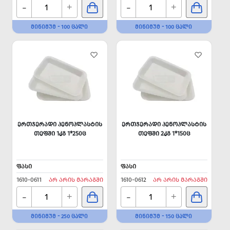
-
-
+
+
ᲛᲘᲜᲘᲛᲣᲛ - 100 ᲪᲐᲚᲘ
ᲛᲘᲜᲘᲛᲣᲛ - 100 ᲪᲐᲚᲘ
ᲔᲠᲗᲯᲔᲠᲐᲓᲘ ᲞᲔᲜᲝᲞᲚᲐᲡᲢᲘᲡ
ᲔᲠᲗᲯᲔᲠᲐᲓᲘ ᲞᲔᲜᲝᲞᲚᲐᲡᲢᲘᲡ
ᲗᲔᲤᲨᲘ 1ᲙᲒ 1*250Ც
ᲗᲔᲤᲨᲘ 2ᲙᲒ 1*150Ც
ᲤᲐᲡᲘ
ᲤᲐᲡᲘ
1610-0611
ᲐᲠ ᲐᲠᲘᲡ ᲛᲐᲠᲐᲒᲨᲘ
1610-0612
ᲐᲠ ᲐᲠᲘᲡ ᲛᲐᲠᲐᲒᲨᲘ
-
-
+
+
ᲛᲘᲜᲘᲛᲣᲛ - 250 ᲪᲐᲚᲘ
ᲛᲘᲜᲘᲛᲣᲛ - 150 ᲪᲐᲚᲘ