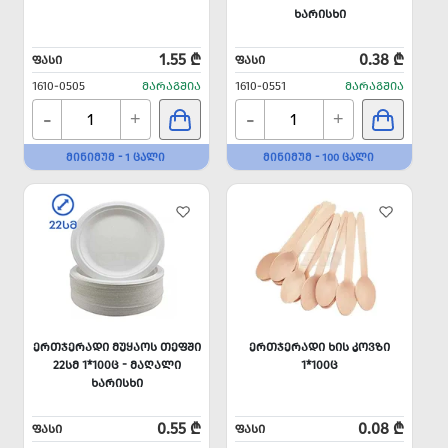
ᲮᲐᲠᲘᲡᲮᲘ
1.55 ₾
0.38 ₾
ᲤᲐᲡᲘ
ᲤᲐᲡᲘ
1610-0505
ᲛᲐᲠᲐᲒᲨᲘᲐ
1610-0551
ᲛᲐᲠᲐᲒᲨᲘᲐ
-
-
+
+
ᲛᲘᲜᲘᲛᲣᲛ - 1 ᲪᲐᲚᲘ
ᲛᲘᲜᲘᲛᲣᲛ - 100 ᲪᲐᲚᲘ
ᲔᲠᲗᲯᲔᲠᲐᲓᲘ ᲛᲣᲧᲐᲝᲡ ᲗᲔᲤᲨᲘ
ᲔᲠᲗᲯᲔᲠᲐᲓᲘ ᲮᲘᲡ ᲙᲝᲕᲖᲘ
22ᲡᲛ 1*100Ც - ᲛᲐᲦᲐᲚᲘ
1*100Ც
ᲮᲐᲠᲘᲡᲮᲘ
0.55 ₾
0.08 ₾
ᲤᲐᲡᲘ
ᲤᲐᲡᲘ