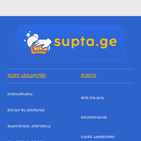
ᲩᲔᲛᲘ ᲐᲜᲒᲐᲠᲘᲨᲘ
ᲛᲔᲜᲘᲣ
ᲠᲔᲒᲘᲡᲢᲠᲐᲪᲘᲐ
ᲩᲕᲔᲜ ᲨᲔᲡᲐᲮᲔᲑ
ᲬᲔᲡᲔᲑᲘ ᲓᲐ ᲞᲘᲠᲝᲑᲔᲑᲘ
ᲒᲕᲔᲙᲘᲗᲮᲔᲑᲘᲐᲜ
ᲓᲐᲑᲠᲣᲜᲔᲑᲘᲡ ᲞᲝᲚᲘᲢᲘᲙᲐ
ᲒᲐᲮᲓᲘ ᲞᲐᲠᲢᲜᲘᲝᲠᲘ