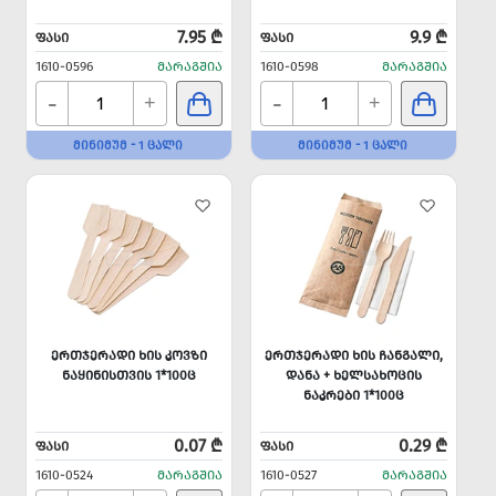
7.95 ₾
9.9 ₾
ᲤᲐᲡᲘ
ᲤᲐᲡᲘ
1610-0596
ᲛᲐᲠᲐᲒᲨᲘᲐ
1610-0598
ᲛᲐᲠᲐᲒᲨᲘᲐ
-
-
+
+
ᲛᲘᲜᲘᲛᲣᲛ - 1 ᲪᲐᲚᲘ
ᲛᲘᲜᲘᲛᲣᲛ - 1 ᲪᲐᲚᲘ
ᲔᲠᲗᲯᲔᲠᲐᲓᲘ ᲮᲘᲡ ᲙᲝᲕᲖᲘ
ᲔᲠᲗᲯᲔᲠᲐᲓᲘ ᲮᲘᲡ ᲩᲐᲜᲒᲐᲚᲘ,
ᲜᲐᲧᲘᲜᲘᲡᲗᲕᲘᲡ 1*100Ც
ᲓᲐᲜᲐ + ᲮᲔᲚᲡᲐᲮᲝᲪᲘᲡ
ᲜᲐᲙᲠᲔᲑᲘ 1*100Ც
0.07 ₾
0.29 ₾
ᲤᲐᲡᲘ
ᲤᲐᲡᲘ
1610-0524
ᲛᲐᲠᲐᲒᲨᲘᲐ
1610-0527
ᲛᲐᲠᲐᲒᲨᲘᲐ