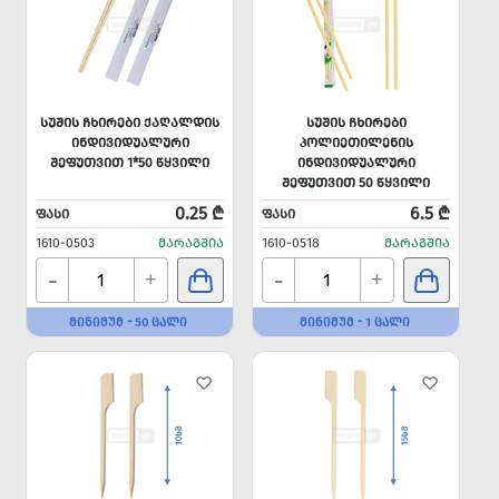
ᲡᲣᲨᲘᲡ ᲩᲮᲘᲠᲔᲑᲘ ᲥᲐᲦᲐᲚᲓᲘᲡ
ᲡᲣᲨᲘᲡ ᲩᲮᲘᲠᲔᲑᲘ
ᲘᲜᲓᲘᲕᲘᲓᲣᲐᲚᲣᲠᲘ
ᲞᲝᲚᲘᲔᲗᲘᲚᲔᲜᲘᲡ
ᲨᲔᲤᲣᲗᲕᲘᲗ 1*50 ᲬᲧᲕᲘᲚᲘ
ᲘᲜᲓᲘᲕᲘᲓᲣᲐᲚᲣᲠᲘ
ᲨᲔᲤᲣᲗᲕᲘᲗ 50 ᲬᲧᲕᲘᲚᲘ
0.25 ₾
6.5 ₾
ᲤᲐᲡᲘ
ᲤᲐᲡᲘ
1610-0503
ᲛᲐᲠᲐᲒᲨᲘᲐ
1610-0518
ᲛᲐᲠᲐᲒᲨᲘᲐ
-
-
+
+
ᲛᲘᲜᲘᲛᲣᲛ - 50 ᲪᲐᲚᲘ
ᲛᲘᲜᲘᲛᲣᲛ - 1 ᲪᲐᲚᲘ