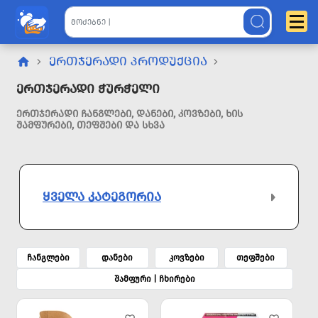
ᲔᲠᲗᲯᲔᲠᲐᲓᲘ ᲞᲠᲝᲓᲣᲥᲪᲘᲐ
Ერთჯერადი Ჭურჭელი
ᲔᲠᲗᲯᲔᲠᲐᲓᲘ ᲩᲐᲜᲒᲚᲔᲑᲘ, ᲓᲐᲜᲔᲑᲘ, ᲙᲝᲕᲖᲔᲑᲘ, ᲮᲘᲡ
ᲨᲐᲛᲤᲣᲠᲔᲑᲘ, ᲗᲔᲤᲨᲔᲑᲘ ᲓᲐ ᲡᲮᲕᲐ
ᲧᲕᲔᲚᲐ ᲙᲐᲢᲔᲒᲝᲠᲘᲐ
ჩანგლები
დანები
კოვზები
თეფშები
შამფური | ჩხირები