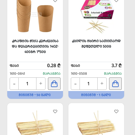
ᲙᲠᲐᲤᲢᲘᲡ ᲭᲘᲥᲐ ᲙᲔᲠᲫᲔᲑᲘᲡᲐ
ᲙᲑᲘᲚᲘᲡ ᲩᲮᲘᲠᲘ ᲡᲐᲗᲘᲗᲐᲝᲓ
ᲓᲐ ᲓᲔᲡᲔᲠᲢᲔᲑᲘᲗᲕᲘᲡ 14OZ-
ᲨᲔᲤᲣᲗᲣᲚᲘ 500Ც
400ᲒᲠ 1*50Ც
0.28 ₾
3.7 ₾
ᲤᲐᲡᲘ
ᲤᲐᲡᲘ
1610-0841
ᲛᲐᲠᲐᲒᲨᲘᲐ
1610-0508
ᲛᲐᲠᲐᲒᲨᲘᲐ
-
-
+
+
ᲛᲘᲜᲘᲛᲣᲛ - 50 ᲪᲐᲚᲘ
ᲛᲘᲜᲘᲛᲣᲛ - 1 ᲪᲐᲚᲘ