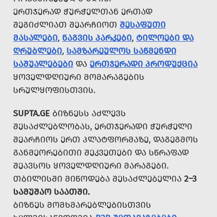
ᲔᲠᲗᲯᲔᲠᲐᲓ ᲭᲣᲠᲭᲔᲚᲗᲐᲜ ᲔᲠᲗᲐᲓ
ᲨᲔᲒᲘᲫᲚᲘᲐᲗ ᲨᲔᲐᲠᲩᲘᲝᲗ
ᲨᲔᲡᲐᲤᲣᲗᲘ
ᲛᲐᲡᲐᲚᲔᲑᲘ
,
ᲜᲐᲒᲕᲘᲡ ᲞᲐᲠᲙᲔᲑᲘ
,
ᲢᲘᲚᲝᲔᲑᲘ ᲓᲐ
ᲦᲠᲣᲑᲚᲔᲑᲘ
,
ᲡᲐᲛᲖᲐᲠᲔᲣᲚᲝᲡ ᲡᲐᲬᲛᲔᲜᲓᲘ
ᲡᲐᲨᲣᲐᲚᲔᲑᲔᲑᲘ
ᲓᲐ
ᲔᲠᲗᲯᲔᲠᲐᲓᲘ ᲞᲠᲝᲓᲣᲥᲪᲘᲐ
ᲧᲝᲕᲔᲚᲓᲦᲘᲣᲠᲘ ᲛᲝᲛᲐᲠᲐᲒᲔᲑᲘᲡ
ᲡᲠᲣᲚᲧᲝᲤᲘᲡᲗᲕᲘᲡ.
SUPTA.GE
ᲑᲘᲖᲜᲔᲡᲡ ᲐᲫᲚᲔᲕᲡ
ᲨᲔᲡᲐᲫᲚᲔᲑᲚᲝᲑᲐᲡ, ᲔᲠᲗᲯᲔᲠᲐᲓᲘ ᲭᲣᲠᲭᲔᲚᲘ
ᲨᲔᲐᲠᲩᲘᲝᲡ ᲔᲠᲗ ᲞᲚᲐᲢᲤᲝᲠᲛᲐᲖᲔ, ᲓᲐᲒᲔᲒᲛᲝᲡ
ᲒᲐᲜᲛᲔᲝᲠᲔᲑᲘᲗᲘ ᲨᲔᲙᲕᲔᲗᲔᲑᲘ ᲓᲐ ᲡᲬᲠᲐᲤᲐᲓ
ᲨᲔᲐᲕᲡᲝᲡ ᲧᲝᲕᲔᲚᲓᲦᲘᲣᲠᲘ ᲛᲐᲠᲐᲒᲔᲑᲘ.
ᲗᲑᲘᲚᲘᲡᲨᲘ ᲛᲘᲬᲝᲓᲔᲑᲐ ᲨᲔᲡᲐᲫᲚᲔᲑᲔᲚᲘᲐ
2–3
ᲡᲐᲛᲣᲨᲐᲝ ᲡᲐᲐᲗᲨᲘ.
ᲑᲘᲖᲜᲔᲡ ᲛᲝᲛᲮᲛᲐᲠᲔᲑᲚᲔᲑᲘᲡᲗᲕᲘᲡ