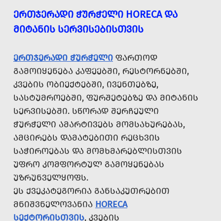
ᲔᲠᲗᲯᲔᲠᲐᲓᲘ ᲭᲣᲠᲭᲔᲚᲘ HORECA ᲓᲐ
ᲛᲘᲢᲐᲜᲘᲡ ᲡᲔᲠᲕᲘᲡᲔᲑᲘᲡᲗᲕᲘᲡ
ᲔᲠᲗᲯᲔᲠᲐᲓᲘ ᲭᲣᲠᲭᲔᲚᲘ
ᲤᲐᲠᲗᲝᲓ
ᲒᲐᲛᲝᲘᲧᲔᲜᲔᲑᲐ ᲙᲐᲤᲔᲔᲑᲨᲘ, ᲠᲔᲡᲢᲝᲠᲜᲔᲑᲨᲘ,
ᲙᲕᲔᲑᲘᲡ ᲝᲑᲘᲔᲥᲢᲔᲑᲨᲘ, ᲘᲕᲔᲜᲗᲔᲑᲖᲔ,
ᲡᲐᲡᲢᲣᲛᲠᲝᲔᲑᲨᲘ, ᲤᲣᲠᲨᲔᲢᲔᲑᲖᲔ ᲓᲐ ᲛᲘᲢᲐᲜᲘᲡ
ᲡᲔᲠᲕᲘᲡᲔᲑᲨᲘ. ᲡᲬᲝᲠᲐᲓ ᲨᲔᲠᲩᲔᲣᲚᲘ
ᲭᲣᲠᲭᲔᲚᲘ ᲐᲛᲐᲠᲢᲘᲕᲔᲑᲡ ᲛᲝᲛᲡᲐᲮᲣᲠᲔᲑᲐᲡ,
ᲐᲛᲪᲘᲠᲔᲑᲡ ᲓᲐᲛᲐᲢᲔᲑᲘᲗᲘ ᲠᲔᲪᲮᲕᲘᲡ
ᲡᲐᲭᲘᲠᲝᲔᲑᲐᲡ ᲓᲐ ᲛᲝᲛᲮᲛᲐᲠᲔᲑᲚᲘᲡᲗᲕᲘᲡ
ᲣᲤᲠᲝ ᲙᲝᲛᲤᲝᲠᲢᲣᲚ ᲒᲐᲛᲝᲧᲔᲜᲔᲑᲐᲡ
ᲣᲖᲠᲣᲜᲕᲔᲚᲧᲝᲤᲡ.
ᲔᲡ ᲥᲕᲔᲙᲐᲢᲔᲒᲝᲠᲘᲐ ᲒᲐᲜᲡᲐᲙᲣᲗᲠᲔᲑᲘᲗ
ᲛᲜᲘᲨᲕᲜᲔᲚᲝᲕᲐᲜᲘᲐ
HORECA
ᲡᲔᲥᲢᲝᲠᲘᲡᲗᲕᲘᲡ
, ᲙᲕᲔᲑᲘᲡ