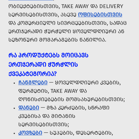
ᲝᲑᲘᲔᲥᲢᲔᲑᲘᲡᲗᲕᲘᲡ, TAKE AWAY ᲓᲐ DELIVERY
ᲡᲔᲠᲕᲘᲡᲔᲑᲘᲡᲗᲕᲘᲡ, ᲐᲡᲔᲕᲔ
ᲝᲤᲘᲡᲔᲑᲘᲡᲗᲕᲘᲡ
ᲓᲐ ᲙᲝᲛᲔᲠᲪᲘᲣᲚᲘ ᲡᲘᲕᲠᲪᲔᲔᲑᲘᲡᲗᲕᲘᲡ, ᲡᲐᲓᲐᲪ
ᲔᲠᲗᲯᲔᲠᲐᲓᲘ ᲭᲣᲠᲭᲔᲚᲘ ᲧᲝᲕᲔᲚᲓᲦᲘᲣᲠᲘ ᲐᲜ
ᲡᲔᲖᲝᲜᲣᲠᲘ ᲛᲝᲛᲐᲠᲐᲒᲔᲑᲘᲡ ᲜᲐᲬᲘᲚᲘᲐ.
ᲠᲐ ᲞᲠᲝᲓᲣᲥᲢᲔᲑᲡ ᲛᲝᲘᲪᲐᲕᲡ
ᲔᲠᲗᲯᲔᲠᲐᲓᲘ ᲭᲣᲠᲭᲚᲘᲡ
ᲥᲕᲔᲙᲐᲢᲔᲒᲝᲠᲘᲐ?
ᲩᲐᲜᲒᲚᲔᲑᲘ
— ᲧᲝᲕᲔᲚᲓᲦᲘᲣᲠᲘ ᲙᲕᲔᲑᲘᲡ,
ᲤᲣᲠᲨᲔᲢᲘᲡ, TAKE AWAY ᲓᲐ
ᲦᲝᲜᲘᲡᲫᲘᲔᲑᲔᲑᲘᲡ ᲛᲝᲛᲡᲐᲮᲣᲠᲔᲑᲘᲡᲗᲕᲘᲡ;
ᲓᲐᲜᲔᲑᲘ
— ᲛᲖᲐ ᲙᲔᲠᲫᲔᲑᲘᲡ, ᲡᲬᲠᲐᲤᲘ
ᲙᲕᲔᲑᲘᲡᲐ ᲓᲐ ᲛᲘᲢᲐᲜᲘᲡ
ᲡᲔᲠᲕᲘᲡᲔᲑᲘᲡᲗᲕᲘᲡ;
ᲙᲝᲕᲖᲔᲑᲘ
— ᲡᲣᲞᲔᲑᲘᲡ, ᲓᲔᲡᲔᲠᲢᲔᲑᲘᲡ,