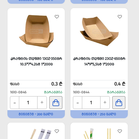
ᲙᲠᲐᲤᲢᲘᲡ ᲗᲔᲤᲨᲘ 13OZ-350ᲒᲠ
ᲙᲠᲐᲤᲢᲘᲡ ᲗᲔᲤᲨᲘ 23OZ-650ᲒᲠ
10.5*7*4.2ᲡᲛ 1*200Ც
14*9*5,5ᲡᲛ 1*200Ც
0.3 ₾
0.4 ₾
ᲤᲐᲡᲘ
ᲤᲐᲡᲘ
1610-0846
ᲛᲐᲠᲐᲒᲨᲘᲐ
1610-0844
ᲛᲐᲠᲐᲒᲨᲘᲐ
-
-
+
+
ᲛᲘᲜᲘᲛᲣᲛ - 200 ᲪᲐᲚᲘ
ᲛᲘᲜᲘᲛᲣᲛ - 250 ᲪᲐᲚᲘ