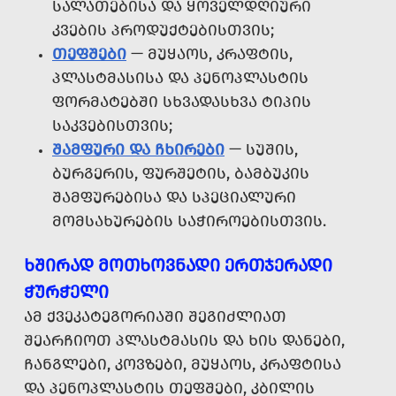
ᲡᲐᲚᲐᲗᲔᲑᲘᲡᲐ ᲓᲐ ᲧᲝᲕᲔᲚᲓᲦᲘᲣᲠᲘ
ᲙᲕᲔᲑᲘᲡ ᲞᲠᲝᲓᲣᲥᲢᲔᲑᲘᲡᲗᲕᲘᲡ;
ᲗᲔᲤᲨᲔᲑᲘ
— ᲛᲣᲧᲐᲝᲡ, ᲙᲠᲐᲤᲢᲘᲡ,
ᲞᲚᲐᲡᲢᲛᲐᲡᲘᲡᲐ ᲓᲐ ᲞᲔᲜᲝᲞᲚᲐᲡᲢᲘᲡ
ᲤᲝᲠᲛᲐᲢᲔᲑᲨᲘ ᲡᲮᲕᲐᲓᲐᲡᲮᲕᲐ ᲢᲘᲞᲘᲡ
ᲡᲐᲙᲕᲔᲑᲘᲡᲗᲕᲘᲡ;
ᲨᲐᲛᲤᲣᲠᲘ ᲓᲐ ᲩᲮᲘᲠᲔᲑᲘ
— ᲡᲣᲨᲘᲡ,
ᲑᲣᲠᲒᲔᲠᲘᲡ, ᲤᲣᲠᲨᲔᲢᲘᲡ, ᲑᲐᲛᲑᲣᲙᲘᲡ
ᲨᲐᲛᲤᲣᲠᲔᲑᲘᲡᲐ ᲓᲐ ᲡᲞᲔᲪᲘᲐᲚᲣᲠᲘ
ᲛᲝᲛᲡᲐᲮᲣᲠᲔᲑᲘᲡ ᲡᲐᲭᲘᲠᲝᲔᲑᲘᲡᲗᲕᲘᲡ.
ᲮᲨᲘᲠᲐᲓ ᲛᲝᲗᲮᲝᲕᲜᲐᲓᲘ ᲔᲠᲗᲯᲔᲠᲐᲓᲘ
ᲭᲣᲠᲭᲔᲚᲘ
ᲐᲛ ᲥᲕᲔᲙᲐᲢᲔᲒᲝᲠᲘᲐᲨᲘ ᲨᲔᲒᲘᲫᲚᲘᲐᲗ
ᲨᲔᲐᲠᲩᲘᲝᲗ ᲞᲚᲐᲡᲢᲛᲐᲡᲘᲡ ᲓᲐ ᲮᲘᲡ ᲓᲐᲜᲔᲑᲘ,
ᲩᲐᲜᲒᲚᲔᲑᲘ, ᲙᲝᲕᲖᲔᲑᲘ, ᲛᲣᲧᲐᲝᲡ, ᲙᲠᲐᲤᲢᲘᲡᲐ
ᲓᲐ ᲞᲔᲜᲝᲞᲚᲐᲡᲢᲘᲡ ᲗᲔᲤᲨᲔᲑᲘ, ᲙᲑᲘᲚᲘᲡ