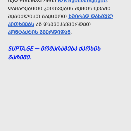
ᲮᲔᲚᲛᲘᲡᲐᲬᲕᲓᲝᲛᲘᲐ
B2B ᲨᲔᲗᲐᲕᲐᲖᲔᲑᲔᲑᲘ
.
ᲓᲐᲛᲐᲢᲔᲑᲘᲗᲘ ᲙᲘᲗᲮᲕᲔᲑᲘᲡ ᲨᲔᲛᲗᲮᲕᲔᲕᲐᲨᲘ
ᲨᲔᲒᲘᲫᲚᲘᲐᲗ ᲒᲐᲔᲪᲜᲝᲗ
ᲮᲨᲘᲠᲐᲓ ᲓᲐᲡᲛᲣᲚ
ᲙᲘᲗᲮᲕᲔᲑᲡ
ᲐᲜ ᲓᲐᲒᲕᲘᲙᲐᲕᲨᲘᲠᲓᲔᲗ
ᲙᲝᲜᲢᲐᲥᲢᲘᲡ ᲒᲕᲔᲠᲓᲘᲓᲐᲜ
.
SUPTA.GE — ᲛᲝᲛᲐᲠᲐᲒᲔᲑᲐ ᲥᲐᲝᲡᲘᲡ
ᲒᲐᲠᲔᲨᲔ.