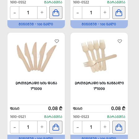
1610-0552
ᲛᲐᲠᲐᲒᲨᲘᲐ
1610-0522
ᲛᲐᲠᲐᲒᲨᲘᲐ
-
-
+
+
ᲛᲘᲜᲘᲛᲣᲛ - 100 ᲪᲐᲚᲘ
ᲛᲘᲜᲘᲛᲣᲛ - 100 ᲪᲐᲚᲘ
ᲔᲠᲗᲯᲔᲠᲐᲓᲘ ᲮᲘᲡ ᲓᲐᲜᲐ
ᲔᲠᲗᲯᲔᲠᲐᲓᲘ ᲮᲘᲡ ᲩᲐᲜᲒᲐᲚᲘ
1*100Ც
1*100Ც
0.08 ₾
0.08 ₾
ᲤᲐᲡᲘ
ᲤᲐᲡᲘ
1610-0521
ᲛᲐᲠᲐᲒᲨᲘᲐ
1610-0523
ᲛᲐᲠᲐᲒᲨᲘᲐ
-
-
+
+
ᲛᲘᲜᲘᲛᲣᲛ - 100 ᲪᲐᲚᲘ
ᲛᲘᲜᲘᲛᲣᲛ - 100 ᲪᲐᲚᲘ