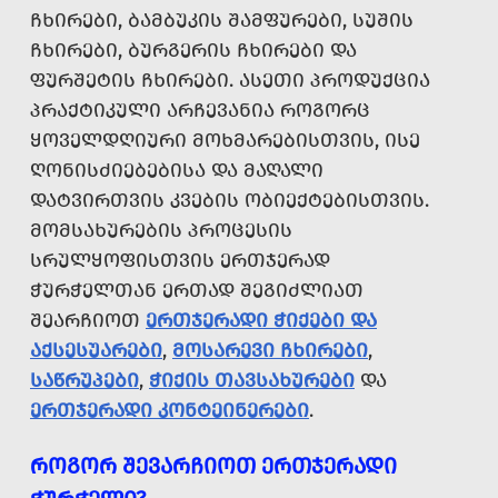
ᲩᲮᲘᲠᲔᲑᲘ, ᲑᲐᲛᲑᲣᲙᲘᲡ ᲨᲐᲛᲤᲣᲠᲔᲑᲘ, ᲡᲣᲨᲘᲡ
ᲩᲮᲘᲠᲔᲑᲘ, ᲑᲣᲠᲒᲔᲠᲘᲡ ᲩᲮᲘᲠᲔᲑᲘ ᲓᲐ
ᲤᲣᲠᲨᲔᲢᲘᲡ ᲩᲮᲘᲠᲔᲑᲘ. ᲐᲡᲔᲗᲘ ᲞᲠᲝᲓᲣᲥᲪᲘᲐ
ᲞᲠᲐᲥᲢᲘᲙᲣᲚᲘ ᲐᲠᲩᲔᲕᲐᲜᲘᲐ ᲠᲝᲒᲝᲠᲪ
ᲧᲝᲕᲔᲚᲓᲦᲘᲣᲠᲘ ᲛᲝᲮᲛᲐᲠᲔᲑᲘᲡᲗᲕᲘᲡ, ᲘᲡᲔ
ᲦᲝᲜᲘᲡᲫᲘᲔᲑᲔᲑᲘᲡᲐ ᲓᲐ ᲛᲐᲦᲐᲚᲘ
ᲓᲐᲢᲕᲘᲠᲗᲕᲘᲡ ᲙᲕᲔᲑᲘᲡ ᲝᲑᲘᲔᲥᲢᲔᲑᲘᲡᲗᲕᲘᲡ.
ᲛᲝᲛᲡᲐᲮᲣᲠᲔᲑᲘᲡ ᲞᲠᲝᲪᲔᲡᲘᲡ
ᲡᲠᲣᲚᲧᲝᲤᲘᲡᲗᲕᲘᲡ ᲔᲠᲗᲯᲔᲠᲐᲓ
ᲭᲣᲠᲭᲔᲚᲗᲐᲜ ᲔᲠᲗᲐᲓ ᲨᲔᲒᲘᲫᲚᲘᲐᲗ
ᲨᲔᲐᲠᲩᲘᲝᲗ
ᲔᲠᲗᲯᲔᲠᲐᲓᲘ ᲭᲘᲥᲔᲑᲘ ᲓᲐ
ᲐᲥᲡᲔᲡᲣᲐᲠᲔᲑᲘ
,
ᲛᲝᲡᲐᲠᲔᲕᲘ ᲩᲮᲘᲠᲔᲑᲘ
,
ᲡᲐᲬᲠᲣᲞᲔᲑᲘ
,
ᲭᲘᲥᲘᲡ ᲗᲐᲕᲡᲐᲮᲣᲠᲔᲑᲘ
ᲓᲐ
ᲔᲠᲗᲯᲔᲠᲐᲓᲘ ᲙᲝᲜᲢᲔᲘᲜᲔᲠᲔᲑᲘ
.
ᲠᲝᲒᲝᲠ ᲨᲔᲕᲐᲠᲩᲘᲝᲗ ᲔᲠᲗᲯᲔᲠᲐᲓᲘ