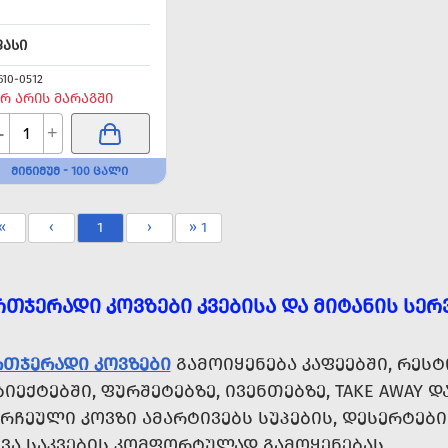
ᲤᲐᲡᲘ
610-0512
Რ ᲐᲠᲘᲡ ᲛᲐᲠᲐᲒᲨᲘ
-
+
ᲛᲘᲜᲘᲛᲣᲛ - 100 ᲪᲐᲚᲘ
«
‹
1
›
» 1
ᲠᲗᲯᲔᲠᲐᲓᲘ ᲙᲝᲕᲖᲔᲑᲘ ᲙᲕᲔᲑᲘᲡᲐ ᲓᲐ ᲛᲘᲢᲐᲜᲘᲡ ᲡᲔᲠ
ᲠᲗᲯᲔᲠᲐᲓᲘ ᲙᲝᲕᲖᲔᲑᲘ
ᲒᲐᲛᲝᲘᲧᲔᲜᲔᲑᲐ ᲙᲐᲤᲔᲔᲑᲨᲘ, ᲠᲔᲡᲢ
ᲘᲔᲥᲢᲔᲑᲨᲘ, ᲤᲣᲠᲨᲔᲢᲔᲑᲖᲔ, ᲘᲕᲔᲜᲗᲔᲑᲖᲔ, TAKE AWAY Დ
ᲠᲩᲔᲣᲚᲘ ᲙᲝᲕᲖᲘ ᲐᲛᲐᲠᲢᲘᲕᲔᲑᲡ ᲡᲣᲞᲔᲑᲘᲡ, ᲓᲔᲡᲔᲠᲢᲔᲑᲘᲡ
ᲮᲕᲐ ᲡᲐᲙᲕᲔᲑᲘᲡ ᲙᲝᲛᲤᲝᲠᲢᲣᲚᲐᲓ ᲒᲐᲛᲝᲧᲔᲜᲔᲑᲐᲡ.