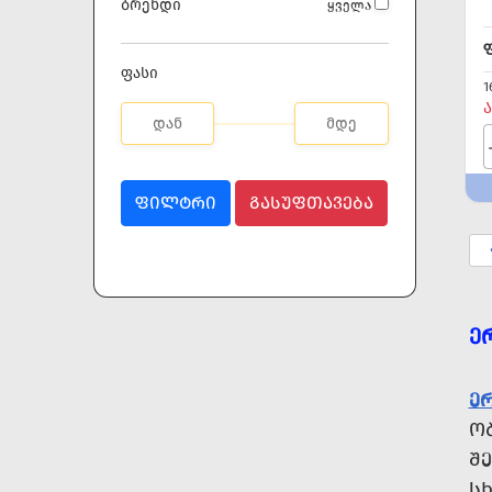
ბრენდი
ყველა
ფასი
1
Ა
ᲤᲘᲚᲢᲠᲘ
ᲒᲐᲡᲣᲤᲗᲐᲕᲔᲑᲐ
Ე
Ე
ᲝᲑ
ᲨᲔ
Ს