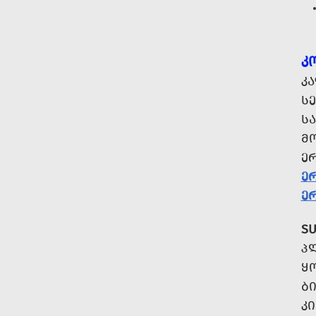
Კ
Კ
Ს
ᲡᲐ
ᲛᲝ
Ე
ᲔᲠ
Ე
SU
Პ
Ყ
Ბ
Კ