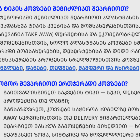
Ა ᲢᲘᲞᲘᲡ ᲙᲝᲕᲖᲔᲑᲘ ᲨᲔᲒᲘᲫᲚᲘᲐᲗ ᲨᲔᲐᲠᲩᲘᲝᲗ?
ᲐᲢᲔᲒᲝᲠᲘᲐᲨᲘ ᲨᲔᲒᲘᲫᲚᲘᲐᲗ ᲨᲔᲐᲠᲩᲘᲝᲗ ᲞᲚᲐᲡᲢᲛᲐᲡᲘᲡ 
ᲕᲐᲓᲐᲡᲮᲕᲐ ᲢᲘᲞᲘᲡ ᲙᲕᲔᲑᲘᲡᲐ ᲓᲐ ᲛᲝᲛᲡᲐᲮᲣᲠᲔᲑᲘᲡᲗᲕᲘᲡ
ᲠᲩᲔᲕᲐᲜᲘᲐ TAKE AWAY, ᲤᲣᲠᲨᲔᲢᲘᲡᲐ ᲓᲐ ᲔᲙᲝᲛᲔᲒᲝᲑᲠ
ᲐᲛᲝᲧᲔᲜᲔᲑᲘᲡᲗᲕᲘᲡ, ᲮᲝᲚᲝ ᲞᲚᲐᲡᲢᲛᲐᲡᲘᲡ ᲙᲝᲕᲖᲔᲑᲘ Ხ
ᲬᲠᲐᲤᲘ ᲛᲝᲛᲡᲐᲮᲣᲠᲔᲑᲘᲡ, ᲓᲔᲡᲔᲠᲢᲔᲑᲘᲡᲐ ᲓᲐ ᲓᲘᲓᲘ ᲠᲐ
ᲝᲛᲡᲐᲮᲣᲠᲔᲑᲘᲡ ᲞᲠᲝᲪᲔᲡᲘᲡ ᲡᲠᲣᲚᲧᲝᲤᲘᲡᲗᲕᲘᲡ ᲙᲝᲕᲖ
ᲐᲜᲒᲚᲔᲑᲘ
,
ᲓᲐᲜᲔᲑᲘ
,
ᲗᲔᲤᲨᲔᲑᲘ
,
ᲨᲐᲛᲤᲣᲠᲘ ᲓᲐ ᲩᲮᲘᲠᲔᲑᲘ
ᲝᲒᲝᲠ ᲨᲔᲕᲐᲠᲩᲘᲝᲗ ᲔᲠᲗᲯᲔᲠᲐᲓᲘ ᲙᲝᲕᲖᲔᲑᲘ?
ᲒᲐᲘᲗᲕᲐᲚᲘᲡᲬᲘᲜᲔᲗ ᲡᲐᲙᲕᲔᲑᲘᲡ ᲢᲘᲞᲘ — ᲡᲣᲞᲘ, ᲓᲔᲡᲔᲠ
ᲞᲠᲝᲓᲣᲥᲪᲘᲐ ᲗᲣ ᲚᲐᲜᲩᲘ;
ᲒᲐᲜᲡᲐᲖᲦᲕᲠᲔᲗ, ᲙᲝᲕᲖᲔᲑᲘ ᲡᲐᲭᲘᲠᲝᲐ ᲐᲓᲒᲘᲚᲖᲔ ᲛᲝᲮ
AWAY ᲡᲔᲠᲕᲘᲡᲘᲡᲗᲕᲘᲡ ᲗᲣ DELIVERY ᲛᲘᲛᲐᲠᲗᲣᲚᲔᲑ
ᲨᲔᲐᲠᲩᲘᲔᲗ ᲛᲐᲡᲐᲚᲐ ᲒᲐᲛᲝᲧᲔᲜᲔᲑᲘᲡ ᲛᲘᲮᲔᲓᲕᲘᲗ — ᲮᲘ
ᲨᲔᲐᲤᲐᲡᲔᲗ ᲖᲝᲛᲐ, ᲡᲘᲛᲢᲙᲘᲪᲔ ᲓᲐ ᲧᲝᲕᲔᲚᲓᲦᲘᲣᲠᲘ 