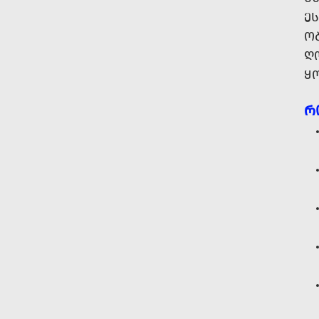
Ე
Ო
Ღ
Ყ
Რ