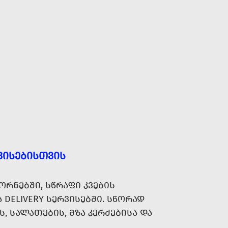
ᲕᲘᲡᲔᲑᲘᲡᲗᲕᲘᲡ
ᲝᲠᲜᲔᲑᲨᲘ, ᲡᲬᲠᲐᲤᲘ ᲙᲕᲔᲑᲘᲡ
Ა DELIVERY ᲡᲔᲠᲕᲘᲡᲔᲑᲨᲘ. ᲡᲬᲝᲠᲐᲓ
, ᲡᲐᲚᲐᲗᲔᲑᲘᲡ, ᲛᲖᲐ ᲙᲔᲠᲫᲔᲑᲘᲡᲐ ᲓᲐ