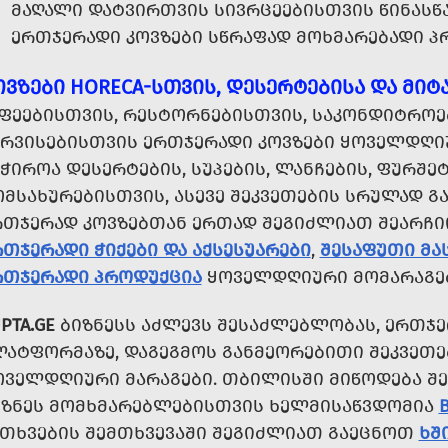
ᲛᲐᲦᲐᲚᲘ ᲓᲐᲢᲕᲘᲠᲗᲕᲘᲡ ᲡᲘᲕᲠᲪᲔᲔᲑᲘᲡᲗᲕᲘᲡ ᲬᲘᲜᲐᲡᲬᲐ
ᲔᲠᲗᲯᲔᲠᲐᲓᲘ ᲙᲝᲕᲖᲔᲑᲘ ᲡᲬᲠᲐᲤᲐᲓ ᲛᲝᲮᲛᲐᲠᲔᲑᲐᲓᲘ Პ
ᲝᲕᲖᲔᲑᲘ HORECA-ᲡᲗᲕᲘᲡ, ᲓᲔᲡᲔᲠᲢᲔᲑᲘᲡᲐ ᲓᲐ ᲛᲘᲢ
ᲐᲤᲔᲔᲑᲘᲡᲗᲕᲘᲡ, ᲠᲔᲡᲢᲝᲠᲜᲔᲑᲘᲡᲗᲕᲘᲡ, ᲡᲐᲙᲝᲜᲓᲘᲢᲠᲝᲔ
ᲔᲠᲕᲘᲡᲔᲑᲘᲡᲗᲕᲘᲡ ᲔᲠᲗᲯᲔᲠᲐᲓᲘ ᲙᲝᲕᲖᲔᲑᲘ ᲧᲝᲕᲔᲚᲓᲦᲘᲣ
ᲭᲘᲠᲝᲐ ᲓᲔᲡᲔᲠᲢᲔᲑᲘᲡ, ᲡᲣᲞᲔᲑᲘᲡ, ᲚᲐᲜᲩᲔᲑᲘᲡ, ᲤᲣᲠᲨᲔ
ᲛᲡᲐᲮᲣᲠᲔᲑᲘᲡᲗᲕᲘᲡ, ᲐᲡᲔᲕᲔ ᲨᲔᲙᲕᲔᲗᲔᲑᲘᲡ ᲡᲠᲣᲚᲐᲓ ᲒᲐ
ᲠᲗᲯᲔᲠᲐᲓ ᲙᲝᲕᲖᲔᲑᲗᲐᲜ ᲔᲠᲗᲐᲓ ᲨᲔᲒᲘᲫᲚᲘᲐᲗ ᲨᲔᲐᲠᲩ
ᲗᲯᲔᲠᲐᲓᲘ ᲭᲘᲥᲔᲑᲘ ᲓᲐ ᲐᲥᲡᲔᲡᲣᲐᲠᲔᲑᲘ
,
ᲨᲔᲡᲐᲤᲣᲗᲘ ᲛᲐ
ᲠᲗᲯᲔᲠᲐᲓᲘ ᲞᲠᲝᲓᲣᲥᲪᲘᲐ
ᲧᲝᲕᲔᲚᲓᲦᲘᲣᲠᲘ ᲛᲝᲛᲐᲠᲐᲒᲔ
PTA.GE
ᲑᲘᲖᲜᲔᲡᲡ ᲐᲫᲚᲔᲕᲡ ᲨᲔᲡᲐᲫᲚᲔᲑᲚᲝᲑᲐᲡ, ᲔᲠᲗᲯᲔ
ᲚᲐᲢᲤᲝᲠᲛᲐᲖᲔ, ᲓᲐᲒᲔᲒᲛᲝᲡ ᲒᲐᲜᲛᲔᲝᲠᲔᲑᲘᲗᲘ ᲨᲔᲙᲕᲔᲗᲔ
ᲝᲕᲔᲚᲓᲦᲘᲣᲠᲘ ᲛᲐᲠᲐᲒᲔᲑᲘ. ᲗᲑᲘᲚᲘᲡᲨᲘ ᲛᲘᲬᲝᲓᲔᲑᲐ 
ᲘᲖᲜᲔᲡ ᲛᲝᲛᲮᲛᲐᲠᲔᲑᲚᲔᲑᲘᲡᲗᲕᲘᲡ ᲮᲔᲚᲛᲘᲡᲐᲬᲕᲓᲝᲛᲘᲐ
ᲘᲗᲮᲕᲔᲑᲘᲡ ᲨᲔᲛᲗᲮᲕᲔᲕᲐᲨᲘ ᲨᲔᲒᲘᲫᲚᲘᲐᲗ ᲒᲐᲔᲪᲜᲝᲗ
ᲮᲨ