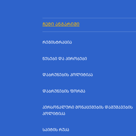
ᲩᲔᲛᲘ ᲐᲜᲒᲐᲠᲘᲨᲘ
ᲠᲔᲒᲘᲡᲢᲠᲐᲪᲘᲐ
ᲬᲔᲡᲔᲑᲘ ᲓᲐ ᲞᲘᲠᲝᲑᲔᲑᲘ
ᲓᲐᲑᲠᲣᲜᲔᲑᲘᲡ ᲞᲝᲚᲘᲢᲘᲙᲐ
ᲓᲐᲑᲠᲣᲜᲔᲑᲘᲡ ᲤᲝᲠᲛᲐ
ᲞᲔᲠᲡᲝᲜᲐᲚᲣᲠᲘ ᲛᲝᲜᲐᲪᲔᲛᲔᲑᲘᲡ ᲓᲐᲛᲣᲨᲐᲕᲔᲑᲘᲡ
ᲞᲝᲚᲘᲢᲘᲙᲐ
ᲡᲐᲘᲢᲘᲡ ᲠᲣᲙᲐ