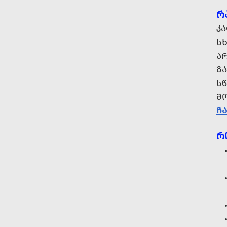
Რ
Კ
ᲡᲮ
Ა
Გ
Ს
Მ
Ჩ
Რ