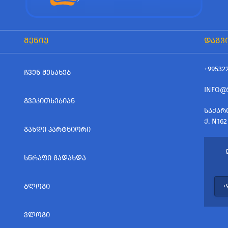
ᲛᲔᲜᲘᲣ
ᲓᲐᲒᲕ
+99532
ᲩᲕᲔᲜ ᲨᲔᲡᲐᲮᲔᲑ
INFO@
ᲒᲕᲔᲙᲘᲗᲮᲔᲑᲘᲐᲜ
ᲡᲐᲥᲐᲠ
Ქ. N162
ᲒᲐᲮᲓᲘ ᲞᲐᲠᲢᲜᲘᲝᲠᲘ
ᲡᲬᲠᲐᲤᲘ ᲒᲐᲓᲐᲮᲓᲐ
ᲑᲚᲝᲒᲘ
ᲕᲚᲝᲒᲘ