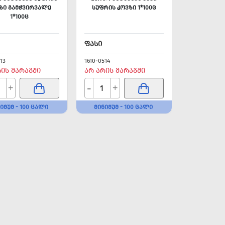
ᲖᲘ ᲒᲐᲛᲭᲕᲘᲠᲕᲐᲚᲔ
ᲡᲣᲤᲠᲘᲡ ᲙᲝᲕᲖᲘ 1*100Ც
1*100Ც
ᲤᲐᲡᲘ
13
1610-0514
ᲠᲘᲡ ᲛᲐᲠᲐᲒᲨᲘ
ᲐᲠ ᲐᲠᲘᲡ ᲛᲐᲠᲐᲒᲨᲘ
-
+
+
ᲘᲛᲣᲛ - 100 ᲪᲐᲚᲘ
ᲛᲘᲜᲘᲛᲣᲛ - 100 ᲪᲐᲚᲘ