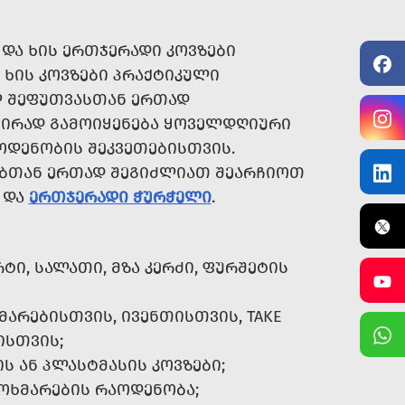
ᲓᲐ ᲮᲘᲡ ᲔᲠᲗᲯᲔᲠᲐᲓᲘ ᲙᲝᲕᲖᲔᲑᲘ
. ᲮᲘᲡ ᲙᲝᲕᲖᲔᲑᲘ ᲞᲠᲐᲥᲢᲘᲙᲣᲚᲘ
ᲣᲚ ᲨᲔᲤᲣᲗᲕᲐᲡᲗᲐᲜ ᲔᲠᲗᲐᲓ
ᲨᲘᲠᲐᲓ ᲒᲐᲛᲝᲘᲧᲔᲜᲔᲑᲐ ᲧᲝᲕᲔᲚᲓᲦᲘᲣᲠᲘ
ᲝᲓᲔᲜᲝᲑᲘᲡ ᲨᲔᲙᲕᲔᲗᲔᲑᲘᲡᲗᲕᲘᲡ.
ᲔᲑᲗᲐᲜ ᲔᲠᲗᲐᲓ ᲨᲔᲒᲘᲫᲚᲘᲐᲗ ᲨᲔᲐᲠᲩᲘᲝᲗ
ᲓᲐ
ᲔᲠᲗᲯᲔᲠᲐᲓᲘ ᲭᲣᲠᲭᲔᲚᲘ
.
ᲢᲘ, ᲡᲐᲚᲐᲗᲘ, ᲛᲖᲐ ᲙᲔᲠᲫᲘ, ᲤᲣᲠᲨᲔᲢᲘᲡ
ᲛᲐᲠᲔᲑᲘᲡᲗᲕᲘᲡ, ᲘᲕᲔᲜᲗᲘᲡᲗᲕᲘᲡ, TAKE
ᲘᲡᲗᲕᲘᲡ;
Ს ᲐᲜ ᲞᲚᲐᲡᲢᲛᲐᲡᲘᲡ ᲙᲝᲕᲖᲔᲑᲘ;
ᲛᲝᲮᲛᲐᲠᲔᲑᲘᲡ ᲠᲐᲝᲓᲔᲜᲝᲑᲐ;