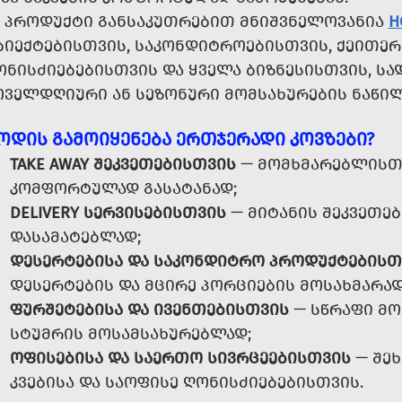
Ს ᲞᲠᲝᲓᲣᲥᲢᲘ ᲒᲐᲜᲡᲐᲙᲣᲗᲠᲔᲑᲘᲗ ᲛᲜᲘᲨᲕᲜᲔᲚᲝᲕᲐᲜᲘᲐ
H
ᲑᲘᲔᲥᲢᲔᲑᲘᲡᲗᲕᲘᲡ, ᲡᲐᲙᲝᲜᲓᲘᲢᲠᲝᲔᲑᲘᲡᲗᲕᲘᲡ, ᲥᲔᲘᲗᲔᲠ
ᲝᲜᲘᲡᲫᲘᲔᲑᲔᲑᲘᲡᲗᲕᲘᲡ ᲓᲐ ᲧᲕᲔᲚᲐ ᲑᲘᲖᲜᲔᲡᲘᲡᲗᲕᲘᲡ, Ს
ᲝᲕᲔᲚᲓᲦᲘᲣᲠᲘ ᲐᲜ ᲡᲔᲖᲝᲜᲣᲠᲘ ᲛᲝᲛᲡᲐᲮᲣᲠᲔᲑᲘᲡ ᲜᲐᲬᲘᲚ
ᲝᲓᲘᲡ ᲒᲐᲛᲝᲘᲧᲔᲜᲔᲑᲐ ᲔᲠᲗᲯᲔᲠᲐᲓᲘ ᲙᲝᲕᲖᲔᲑᲘ?
TAKE AWAY ᲨᲔᲙᲕᲔᲗᲔᲑᲘᲡᲗᲕᲘᲡ
— ᲛᲝᲛᲮᲛᲐᲠᲔᲑᲚᲘᲡᲗᲕ
ᲙᲝᲛᲤᲝᲠᲢᲣᲚᲐᲓ ᲒᲐᲡᲐᲢᲐᲜᲐᲓ;
DELIVERY ᲡᲔᲠᲕᲘᲡᲔᲑᲘᲡᲗᲕᲘᲡ
— ᲛᲘᲢᲐᲜᲘᲡ ᲨᲔᲙᲕᲔᲗᲔ
ᲓᲐᲡᲐᲛᲐᲢᲔᲑᲚᲐᲓ;
ᲓᲔᲡᲔᲠᲢᲔᲑᲘᲡᲐ ᲓᲐ ᲡᲐᲙᲝᲜᲓᲘᲢᲠᲝ ᲞᲠᲝᲓᲣᲥᲢᲔᲑᲘᲡᲗ
ᲓᲔᲡᲔᲠᲢᲔᲑᲘᲡ ᲓᲐ ᲛᲪᲘᲠᲔ ᲞᲝᲠᲪᲘᲔᲑᲘᲡ ᲛᲝᲡᲐᲮᲛᲐᲠᲐᲓ
ᲤᲣᲠᲨᲔᲢᲔᲑᲘᲡᲐ ᲓᲐ ᲘᲕᲔᲜᲗᲔᲑᲘᲡᲗᲕᲘᲡ
— ᲡᲬᲠᲐᲤᲘ ᲛᲝ
ᲡᲢᲣᲛᲠᲘᲡ ᲛᲝᲡᲐᲛᲡᲐᲮᲣᲠᲔᲑᲚᲐᲓ;
ᲝᲤᲘᲡᲔᲑᲘᲡᲐ ᲓᲐ ᲡᲐᲔᲠᲗᲝ ᲡᲘᲕᲠᲪᲔᲔᲑᲘᲡᲗᲕᲘᲡ
— ᲨᲔᲮ
ᲙᲕᲔᲑᲘᲡᲐ ᲓᲐ ᲡᲐᲝᲤᲘᲡᲔ ᲦᲝᲜᲘᲡᲫᲘᲔᲑᲔᲑᲘᲡᲗᲕᲘᲡ.