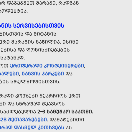
Რ ᲓᲐᲒᲔᲒᲛᲔᲗ ᲛᲐᲠᲐᲒᲘ, ᲠᲐᲓᲒᲐᲜ
ᲠᲝᲓᲣᲥᲢᲘᲐ.
ᲐᲜᲘᲡ ᲡᲔᲠᲕᲘᲡᲔᲑᲘᲡᲗᲕᲘᲡ
ᲑᲘᲡᲗᲕᲘᲡ ᲓᲐ ᲛᲘᲢᲐᲜᲘᲡ
ᲠᲘ ᲛᲐᲠᲐᲒᲘᲡ ᲜᲐᲬᲘᲚᲘᲐ. ᲘᲡᲘᲜᲘ
ᲢᲔᲑᲘᲡᲐ ᲓᲐ ᲦᲝᲜᲘᲡᲫᲘᲔᲑᲔᲑᲘᲡ
ᲡᲐᲢᲐᲜᲐᲓ.
ᲘᲝᲗ
ᲔᲠᲗᲯᲔᲠᲐᲓᲘ ᲙᲝᲜᲢᲔᲘᲜᲔᲠᲔᲑᲘ
,
ᲡᲐᲚᲔᲑᲘ
,
ᲜᲐᲒᲕᲘᲡ ᲞᲐᲠᲙᲔᲑᲘ
ᲓᲐ
ᲑᲘᲡ ᲡᲠᲣᲚᲧᲝᲤᲘᲡᲗᲕᲘᲡ.
ᲠᲐᲓᲘ ᲙᲝᲕᲖᲔᲑᲘ ᲨᲔᲐᲠᲩᲘᲝᲡ ᲔᲠᲗ
ᲑᲘ ᲓᲐ ᲡᲬᲠᲐᲤᲐᲓ ᲨᲔᲐᲕᲡᲝᲡ
ᲨᲔᲡᲐᲫᲚᲔᲑᲔᲚᲘᲐ
2–3 ᲡᲐᲛᲣᲨᲐᲝ ᲡᲐᲐᲗᲨᲘ.
B2B ᲨᲔᲗᲐᲕᲐᲖᲔᲑᲔᲑᲘ
. ᲓᲐᲛᲐᲢᲔᲑᲘᲗᲘ
ᲘᲠᲐᲓ ᲓᲐᲡᲛᲣᲚ ᲙᲘᲗᲮᲕᲔᲑᲡ
ᲐᲜ