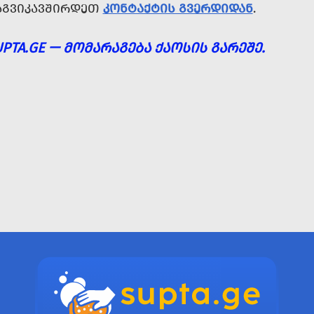
ᲐᲒᲕᲘᲙᲐᲕᲨᲘᲠᲓᲔᲗ
ᲙᲝᲜᲢᲐᲥᲢᲘᲡ ᲒᲕᲔᲠᲓᲘᲓᲐᲜ
.
UPTA.GE — ᲛᲝᲛᲐᲠᲐᲒᲔᲑᲐ ᲥᲐᲝᲡᲘᲡ ᲒᲐᲠᲔᲨᲔ.