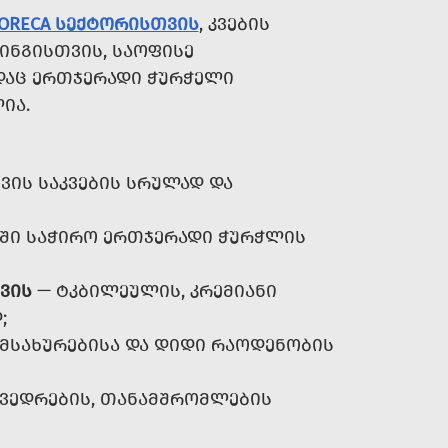
ORECA ᲡᲔᲥᲢᲝᲠᲘᲡᲗᲕᲘᲡ
, ᲙᲕᲔᲑᲘᲡ
ᲘᲜᲒᲘᲡᲗᲕᲘᲡ, ᲡᲐᲝᲤᲘᲡᲔ
ᲐᲓᲐᲪ ᲔᲠᲗᲯᲔᲠᲐᲓᲘ ᲭᲣᲠᲭᲔᲚᲘ
ᲘᲐ.
ᲘᲡ ᲡᲐᲙᲕᲔᲑᲘᲡ ᲡᲠᲣᲚᲐᲓ ᲓᲐ
ᲑᲨᲘ ᲡᲐᲭᲘᲠᲝ ᲔᲠᲗᲯᲔᲠᲐᲓᲘ ᲭᲣᲠᲭᲚᲘᲡ
ᲕᲘᲡ
— ᲢᲙᲑᲘᲚᲔᲣᲚᲘᲡ, ᲙᲠᲔᲛᲘᲐᲜᲘ
;
ᲛᲡᲐᲮᲣᲠᲔᲑᲘᲡᲐ ᲓᲐ ᲓᲘᲓᲘ ᲠᲐᲝᲓᲔᲜᲝᲑᲘᲡ
ᲕᲔᲓᲠᲔᲑᲘᲡ, ᲗᲐᲜᲐᲛᲨᲠᲝᲛᲚᲔᲑᲘᲡ