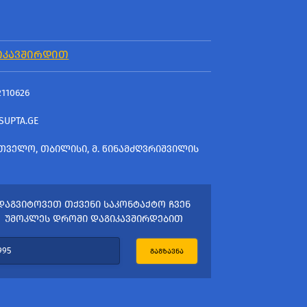
ᲘᲙᲐᲕᲨᲘᲠᲓᲘᲗ
2110626
SUPTA.GE
ᲗᲕᲔᲚᲝ, ᲗᲑᲘᲚᲘᲡᲘ, Მ. ᲬᲘᲜᲐᲛᲫᲦᲕᲠᲘᲨᲕᲘᲚᲘᲡ
ᲓᲐᲒᲕᲘᲢᲝᲕᲔᲗ ᲗᲥᲕᲔᲜᲘ ᲡᲐᲙᲝᲜᲢᲐᲥᲢᲝ ᲩᲕᲔᲜ
ᲣᲛᲝᲙᲚᲔᲡ ᲓᲠᲝᲨᲘ ᲓᲐᲒᲘᲙᲐᲕᲨᲘᲠᲓᲔᲑᲘᲗ
ᲒᲐᲒᲖᲐᲕᲜᲐ