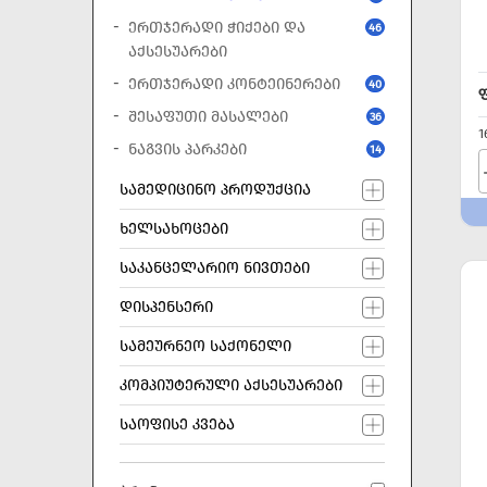
ᲔᲠᲗᲯᲔᲠᲐᲓᲘ ᲭᲘᲥᲔᲑᲘ ᲓᲐ
46
ᲐᲥᲡᲔᲡᲣᲐᲠᲔᲑᲘ
ᲔᲠᲗᲯᲔᲠᲐᲓᲘ ᲙᲝᲜᲢᲔᲘᲜᲔᲠᲔᲑᲘ
40
ᲨᲔᲡᲐᲤᲣᲗᲘ ᲛᲐᲡᲐᲚᲔᲑᲘ
36
1
ᲜᲐᲒᲕᲘᲡ ᲞᲐᲠᲙᲔᲑᲘ
14
ᲡᲐᲛᲔᲓᲘᲪᲘᲜᲝ ᲞᲠᲝᲓᲣᲥᲪᲘᲐ
ᲮᲔᲚᲡᲐᲮᲝᲪᲔᲑᲘ
ᲡᲐᲙᲐᲜᲪᲔᲚᲐᲠᲘᲝ ᲜᲘᲕᲗᲔᲑᲘ
ᲓᲘᲡᲞᲔᲜᲡᲔᲠᲘ
ᲡᲐᲛᲔᲣᲠᲜᲔᲝ ᲡᲐᲥᲝᲜᲔᲚᲘ
ᲙᲝᲛᲞᲘᲣᲢᲔᲠᲣᲚᲘ ᲐᲥᲡᲔᲡᲣᲐᲠᲔᲑᲘ
ᲡᲐᲝᲤᲘᲡᲔ ᲙᲕᲔᲑᲐ