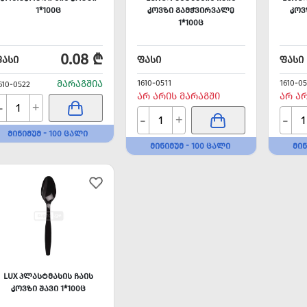
1*100Ც
ᲙᲝᲕᲖᲘ ᲒᲐᲛᲭᲕᲘᲠᲕᲐᲚᲔ
ᲙᲝᲕ
1*100Ც
0.08 ₾
ᲤᲐᲡᲘ
ᲤᲐᲡᲘ
ᲤᲐᲡᲘ
ᲛᲐᲠᲐᲒᲨᲘᲐ
1610-0511
1610-05
610-0522
ᲐᲠ ᲐᲠᲘᲡ ᲛᲐᲠᲐᲒᲨᲘ
ᲐᲠ Ა
-
+
-
-
+
ᲛᲘᲜᲘᲛᲣᲛ - 100 ᲪᲐᲚᲘ
ᲛᲘᲜᲘᲛᲣᲛ - 100 ᲪᲐᲚᲘ
ᲛᲘᲜ
LUX ᲞᲚᲐᲡᲢᲛᲐᲡᲘᲡ ᲩᲐᲘᲡ
ᲙᲝᲕᲖᲘ ᲨᲐᲕᲘ 1*100Ც