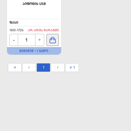
ᲐᲘᲤᲝᲜᲘᲡ USB
ᲤᲐᲡᲘ
1610-1726
ᲐᲠ ᲐᲠᲘᲡ ᲛᲐᲠᲐᲒᲨᲘ
-
+
ᲛᲘᲜᲘᲛᲣᲛ - 1 ᲪᲐᲚᲘ
«
‹
1
›
» 1