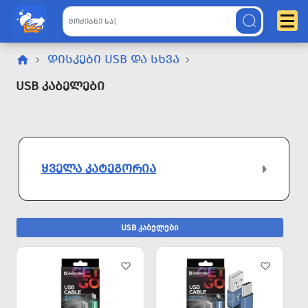
ᲓᲘᲡᲙᲔᲑᲘ USB ᲓᲐ ᲡᲮᲕᲐ
USB Კაბელები
ᲧᲕᲔᲚᲐ ᲙᲐᲢᲔᲒᲝᲠᲘᲐ
USB კაბელები