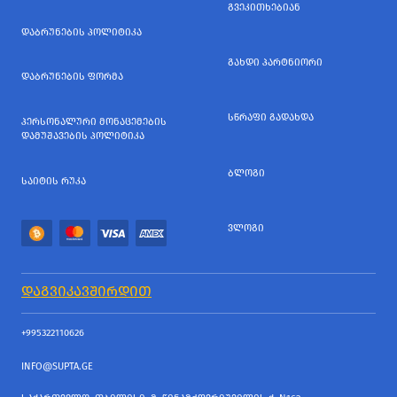
ᲒᲕᲔᲙᲘᲗᲮᲔᲑᲘᲐᲜ
ᲓᲐᲑᲠᲣᲜᲔᲑᲘᲡ ᲞᲝᲚᲘᲢᲘᲙᲐ
ᲒᲐᲮᲓᲘ ᲞᲐᲠᲢᲜᲘᲝᲠᲘ
ᲓᲐᲑᲠᲣᲜᲔᲑᲘᲡ ᲤᲝᲠᲛᲐ
ᲡᲬᲠᲐᲤᲘ ᲒᲐᲓᲐᲮᲓᲐ
ᲞᲔᲠᲡᲝᲜᲐᲚᲣᲠᲘ ᲛᲝᲜᲐᲪᲔᲛᲔᲑᲘᲡ
ᲓᲐᲛᲣᲨᲐᲕᲔᲑᲘᲡ ᲞᲝᲚᲘᲢᲘᲙᲐ
ᲑᲚᲝᲒᲘ
ᲡᲐᲘᲢᲘᲡ ᲠᲣᲙᲐ
ᲕᲚᲝᲒᲘ
ᲓᲐᲒᲕᲘᲙᲐᲕᲨᲘᲠᲓᲘᲗ
+995322110626
INFO@SUPTA.GE