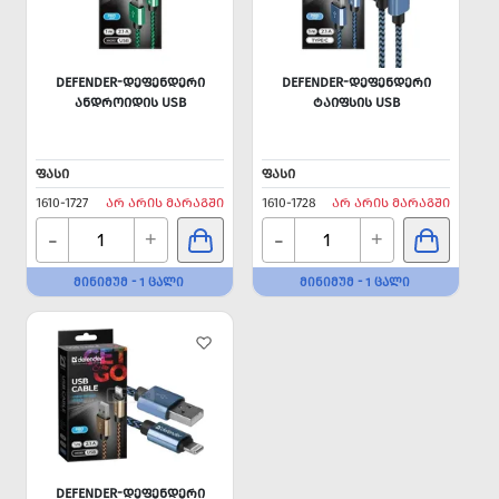
DEFENDER-ᲓᲔᲤᲔᲜᲓᲔᲠᲘ
DEFENDER-ᲓᲔᲤᲔᲜᲓᲔᲠᲘ
ᲐᲜᲓᲠᲝᲘᲓᲘᲡ USB
ᲢᲐᲘᲤᲡᲘᲡ USB
ᲤᲐᲡᲘ
ᲤᲐᲡᲘ
1610-1727
ᲐᲠ ᲐᲠᲘᲡ ᲛᲐᲠᲐᲒᲨᲘ
1610-1728
ᲐᲠ ᲐᲠᲘᲡ ᲛᲐᲠᲐᲒᲨᲘ
-
-
+
+
ᲛᲘᲜᲘᲛᲣᲛ - 1 ᲪᲐᲚᲘ
ᲛᲘᲜᲘᲛᲣᲛ - 1 ᲪᲐᲚᲘ
DEFENDER-ᲓᲔᲤᲔᲜᲓᲔᲠᲘ