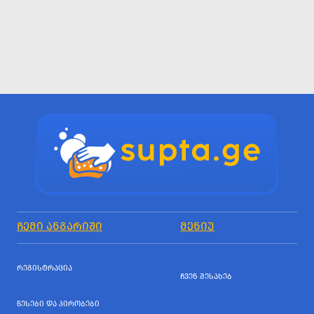
ᲩᲔᲛᲘ ᲐᲜᲒᲐᲠᲘᲨᲘ
ᲛᲔᲜᲘᲣ
ᲠᲔᲒᲘᲡᲢᲠᲐᲪᲘᲐ
ᲩᲕᲔᲜ ᲨᲔᲡᲐᲮᲔᲑ
ᲬᲔᲡᲔᲑᲘ ᲓᲐ ᲞᲘᲠᲝᲑᲔᲑᲘ