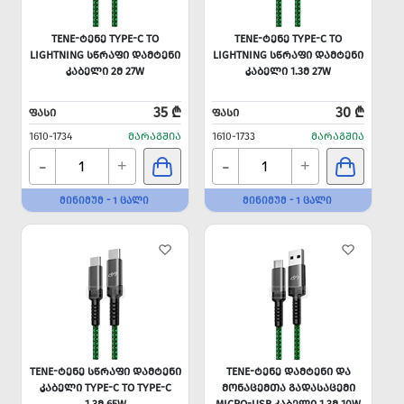
TENE-ᲢᲔᲜᲔ TYPE-C TO
TENE-ᲢᲔᲜᲔ TYPE-C TO
LIGHTNING ᲡᲬᲠᲐᲤᲘ ᲓᲐᲛᲢᲔᲜᲘ
LIGHTNING ᲡᲬᲠᲐᲤᲘ ᲓᲐᲛᲢᲔᲜᲘ
ᲙᲐᲑᲔᲚᲘ 2Მ 27W
ᲙᲐᲑᲔᲚᲘ 1.3Მ 27W
35 ₾
30 ₾
ᲤᲐᲡᲘ
ᲤᲐᲡᲘ
1610-1734
ᲛᲐᲠᲐᲒᲨᲘᲐ
1610-1733
ᲛᲐᲠᲐᲒᲨᲘᲐ
-
-
+
+
ᲛᲘᲜᲘᲛᲣᲛ - 1 ᲪᲐᲚᲘ
ᲛᲘᲜᲘᲛᲣᲛ - 1 ᲪᲐᲚᲘ
TENE-ᲢᲔᲜᲔ ᲡᲬᲠᲐᲤᲘ ᲓᲐᲛᲢᲔᲜᲘ
TENE-ᲢᲔᲜᲔ ᲓᲐᲛᲢᲔᲜᲘ ᲓᲐ
ᲙᲐᲑᲔᲚᲘ TYPE-C TO TYPE-C
ᲛᲝᲜᲐᲪᲔᲛᲗᲐ ᲒᲐᲓᲐᲡᲐᲪᲔᲛᲘ