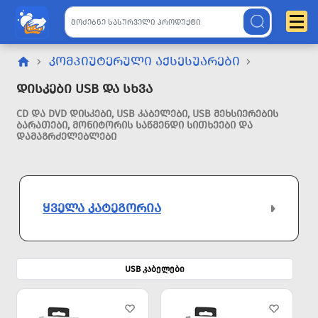
ᲙᲝᲛᲞᲘᲣᲢᲔᲠᲣᲚᲘ ᲐᲥᲡᲔᲡᲣᲐᲠᲔᲑᲘ
Დისკები USB Და Სხვა
CD ᲓᲐ DVD ᲓᲘᲡᲙᲔᲑᲘ, USB ᲙᲐᲑᲔᲚᲔᲑᲘ, USB ᲛᲔᲮᲡᲘᲔᲠᲔᲑᲘᲡ
ᲑᲐᲠᲐᲗᲔᲑᲘ, ᲛᲝᲜᲘᲢᲝᲠᲘᲡ ᲡᲐᲬᲛᲔᲜᲓᲘ ᲡᲘᲗᲮᲔᲔᲑᲘ ᲓᲐ
ᲓᲐᲛᲐᲒᲠᲫᲔᲚᲔᲑᲚᲔᲑᲘ
ᲧᲕᲔᲚᲐ ᲙᲐᲢᲔᲒᲝᲠᲘᲐ
USB კაბელები