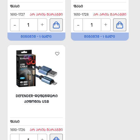
ᲤᲐᲡᲘ
ᲤᲐᲡᲘ
1610-1727
ᲐᲠ ᲐᲠᲘᲡ ᲛᲐᲠᲐᲒᲨᲘ
1610-1728
ᲐᲠ ᲐᲠᲘᲡ ᲛᲐᲠᲐᲒᲨᲘ
-
-
+
+
ᲛᲘᲜᲘᲛᲣᲛ - 1 ᲪᲐᲚᲘ
ᲛᲘᲜᲘᲛᲣᲛ - 1 ᲪᲐᲚᲘ
DEFENDER-ᲓᲔᲤᲔᲜᲓᲔᲠᲘ
ᲐᲘᲤᲝᲜᲘᲡ USB
ᲤᲐᲡᲘ
1610-1726
ᲐᲠ ᲐᲠᲘᲡ ᲛᲐᲠᲐᲒᲨᲘ