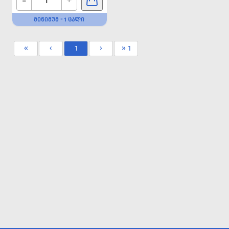
-
+
ᲛᲘᲜᲘᲛᲣᲛ - 1 ᲪᲐᲚᲘ
«
‹
1
›
» 1