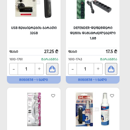
USB ᲛᲔᲮᲡᲘᲔᲠᲔᲑᲘᲡ ᲑᲐᲠᲐᲗᲘ
DEFENDER-ᲓᲔᲤᲔᲜᲓᲔᲠᲘ
32GB
ᲓᲔᲜᲘᲡ ᲓᲐᲛᲐᲒᲠᲫᲔᲚᲔᲑᲔᲚᲘ
1.8Მ
27.25 ₾
17.5 ₾
ᲤᲐᲡᲘ
ᲤᲐᲡᲘ
1610-1761
ᲛᲐᲠᲐᲒᲨᲘᲐ
1610-1743
ᲛᲐᲠᲐᲒᲨᲘᲐ
-
-
+
+
ᲛᲘᲜᲘᲛᲣᲛ - 1 ᲪᲐᲚᲘ
ᲛᲘᲜᲘᲛᲣᲛ - 1 ᲪᲐᲚᲘ