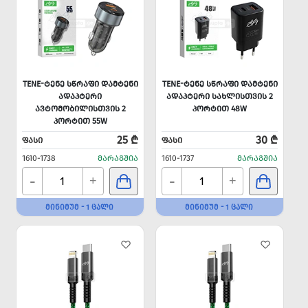
TENE-ᲢᲔᲜᲔ ᲡᲬᲠᲐᲤᲘ ᲓᲐᲛᲢᲔᲜᲘ
TENE-ᲢᲔᲜᲔ ᲡᲬᲠᲐᲤᲘ ᲓᲐᲛᲢᲔᲜᲘ
ᲐᲓᲐᲞᲢᲔᲠᲘ
ᲐᲓᲐᲞᲢᲔᲠᲘ ᲡᲐᲮᲚᲘᲡᲗᲕᲘᲡ 2
ᲐᲕᲢᲝᲛᲝᲑᲘᲚᲘᲡᲗᲕᲘᲡ 2
ᲞᲝᲠᲢᲘᲗ 48W
ᲞᲝᲠᲢᲘᲗ 55W
25 ₾
30 ₾
ᲤᲐᲡᲘ
ᲤᲐᲡᲘ
1610-1738
ᲛᲐᲠᲐᲒᲨᲘᲐ
1610-1737
ᲛᲐᲠᲐᲒᲨᲘᲐ
-
-
+
+
ᲛᲘᲜᲘᲛᲣᲛ - 1 ᲪᲐᲚᲘ
ᲛᲘᲜᲘᲛᲣᲛ - 1 ᲪᲐᲚᲘ