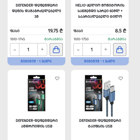
DEFENDER-ᲓᲔᲤᲔᲜᲓᲔᲠᲘ
HELIO-ᲰᲔᲚᲘᲝ ᲛᲝᲜᲘᲢᲝᲠᲘᲡ
ᲓᲔᲜᲘᲡ ᲓᲐᲛᲐᲒᲠᲫᲔᲚᲔᲑᲔᲚᲘ
ᲡᲐᲬᲛᲔᲜᲓᲘ ᲡᲞᲠᲔᲘ 60ᲛᲚ +
3Მ
ᲡᲐᲞᲠᲘᲐᲚᲔᲑᲔᲚᲘ ᲢᲘᲚᲝ
19.75 ₾
8.5 ₾
ᲤᲐᲡᲘ
ᲤᲐᲡᲘ
1610-1745
ᲛᲐᲠᲐᲒᲨᲘᲐ
1610-1750
ᲛᲐᲠᲐᲒᲨᲘᲐ
-
-
+
+
ᲛᲘᲜᲘᲛᲣᲛ - 1 ᲪᲐᲚᲘ
ᲛᲘᲜᲘᲛᲣᲛ - 1 ᲪᲐᲚᲘ
DEFENDER-ᲓᲔᲤᲔᲜᲓᲔᲠᲘ
DEFENDER-ᲓᲔᲤᲔᲜᲓᲔᲠᲘ
ᲐᲜᲓᲠᲝᲘᲓᲘᲡ USB
ᲢᲐᲘᲤᲡᲘᲡ USB