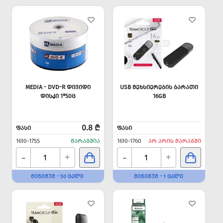
MEDIA - DVD-R ᲓᲘᲕᲘᲓᲘ
USB ᲛᲔᲮᲡᲘᲔᲠᲔᲑᲘᲡ ᲑᲐᲠᲐᲗᲘ
ᲓᲘᲡᲙᲘ 1*50Ც
16GB
0.8 ₾
ᲤᲐᲡᲘ
ᲤᲐᲡᲘ
1610-1755
ᲛᲐᲠᲐᲒᲨᲘᲐ
1610-1760
ᲐᲠ ᲐᲠᲘᲡ ᲛᲐᲠᲐᲒᲨᲘ
-
-
+
+
ᲛᲘᲜᲘᲛᲣᲛ - 50 ᲪᲐᲚᲘ
ᲛᲘᲜᲘᲛᲣᲛ - 1 ᲪᲐᲚᲘ