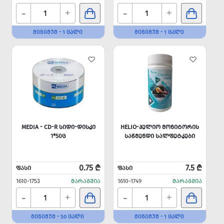
-
-
+
+
ᲛᲘᲜᲘᲛᲣᲛ - 1 ᲪᲐᲚᲘ
ᲛᲘᲜᲘᲛᲣᲛ - 1 ᲪᲐᲚᲘ
MEDIA - CD-R ᲡᲘᲓᲘ-ᲓᲘᲡᲙᲘ
HELIO-ᲰᲔᲚᲘᲝ ᲛᲝᲜᲘᲢᲝᲠᲘᲡ
1*50Ც
ᲡᲐᲬᲛᲔᲜᲓᲘ ᲡᲐᲚᲤᲔᲢᲙᲔᲑᲘ
0.75 ₾
7.5 ₾
ᲤᲐᲡᲘ
ᲤᲐᲡᲘ
1610-1753
ᲛᲐᲠᲐᲒᲨᲘᲐ
1610-1749
ᲛᲐᲠᲐᲒᲨᲘᲐ
-
-
+
+
ᲛᲘᲜᲘᲛᲣᲛ - 50 ᲪᲐᲚᲘ
ᲛᲘᲜᲘᲛᲣᲛ - 1 ᲪᲐᲚᲘ