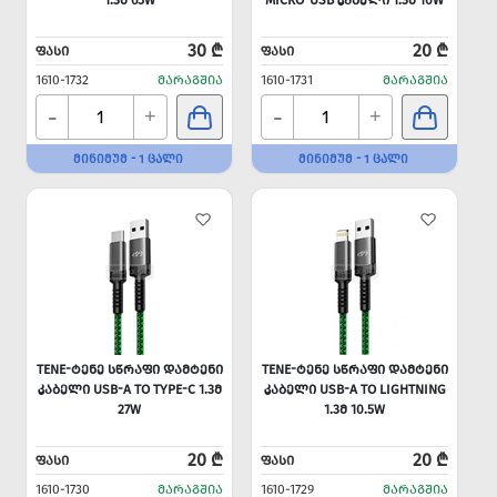
1.3Მ 65W
MICRO-USB ᲙᲐᲑᲔᲚᲘ 1.3Მ 10W
30 ₾
20 ₾
ᲤᲐᲡᲘ
ᲤᲐᲡᲘ
1610-1732
ᲛᲐᲠᲐᲒᲨᲘᲐ
1610-1731
ᲛᲐᲠᲐᲒᲨᲘᲐ
-
-
+
+
ᲛᲘᲜᲘᲛᲣᲛ - 1 ᲪᲐᲚᲘ
ᲛᲘᲜᲘᲛᲣᲛ - 1 ᲪᲐᲚᲘ
TENE-ᲢᲔᲜᲔ ᲡᲬᲠᲐᲤᲘ ᲓᲐᲛᲢᲔᲜᲘ
TENE-ᲢᲔᲜᲔ ᲡᲬᲠᲐᲤᲘ ᲓᲐᲛᲢᲔᲜᲘ
ᲙᲐᲑᲔᲚᲘ USB-A TO TYPE-C 1.3Მ
ᲙᲐᲑᲔᲚᲘ USB-A TO LIGHTNING
27W
1.3Მ 10.5W
20 ₾
20 ₾
ᲤᲐᲡᲘ
ᲤᲐᲡᲘ
1610-1730
ᲛᲐᲠᲐᲒᲨᲘᲐ
1610-1729
ᲛᲐᲠᲐᲒᲨᲘᲐ