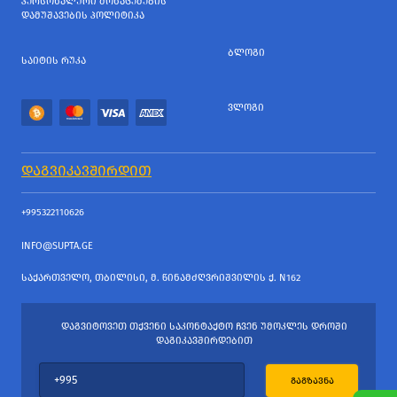
ᲞᲔᲠᲡᲝᲜᲐᲚᲣᲠᲘ ᲛᲝᲜᲐᲪᲔᲛᲔᲑᲘᲡ
ᲓᲐᲛᲣᲨᲐᲕᲔᲑᲘᲡ ᲞᲝᲚᲘᲢᲘᲙᲐ
ᲑᲚᲝᲒᲘ
ᲡᲐᲘᲢᲘᲡ ᲠᲣᲙᲐ
ᲕᲚᲝᲒᲘ
ᲓᲐᲒᲕᲘᲙᲐᲕᲨᲘᲠᲓᲘᲗ
+995322110626
INFO@SUPTA.GE
ᲡᲐᲥᲐᲠᲗᲕᲔᲚᲝ, ᲗᲑᲘᲚᲘᲡᲘ, Მ. ᲬᲘᲜᲐᲛᲫᲦᲕᲠᲘᲨᲕᲘᲚᲘᲡ Ქ. N162
ᲓᲐᲒᲕᲘᲢᲝᲕᲔᲗ ᲗᲥᲕᲔᲜᲘ ᲡᲐᲙᲝᲜᲢᲐᲥᲢᲝ ᲩᲕᲔᲜ ᲣᲛᲝᲙᲚᲔᲡ ᲓᲠᲝᲨᲘ
ᲓᲐᲒᲘᲙᲐᲕᲨᲘᲠᲓᲔᲑᲘᲗ
ᲒᲐᲒᲖᲐᲕᲜᲐ