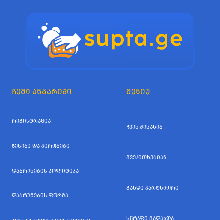
ᲩᲔᲛᲘ ᲐᲜᲒᲐᲠᲘᲨᲘ
ᲛᲔᲜᲘᲣ
ᲠᲔᲒᲘᲡᲢᲠᲐᲪᲘᲐ
ᲩᲕᲔᲜ ᲨᲔᲡᲐᲮᲔᲑ
ᲬᲔᲡᲔᲑᲘ ᲓᲐ ᲞᲘᲠᲝᲑᲔᲑᲘ
ᲒᲕᲔᲙᲘᲗᲮᲔᲑᲘᲐᲜ
ᲓᲐᲑᲠᲣᲜᲔᲑᲘᲡ ᲞᲝᲚᲘᲢᲘᲙᲐ
ᲒᲐᲮᲓᲘ ᲞᲐᲠᲢᲜᲘᲝᲠᲘ
ᲓᲐᲑᲠᲣᲜᲔᲑᲘᲡ ᲤᲝᲠᲛᲐ
ᲡᲬᲠᲐᲤᲘ ᲒᲐᲓᲐᲮᲓᲐ