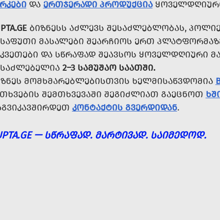
ᲠᲙᲔᲑᲘ
ᲓᲐ
ᲔᲠᲗᲯᲔᲠᲐᲓᲘ ᲞᲠᲝᲓᲣᲥᲪᲘᲐ
ᲧᲝᲕᲔᲚᲓᲦᲘᲣᲠᲘ
PTA.GE
ᲑᲘᲖᲜᲔᲡᲡ ᲐᲫᲚᲔᲕᲡ ᲨᲔᲡᲐᲫᲚᲔᲑᲚᲝᲑᲐᲡ, ᲞᲝᲚᲘᲔ
ᲔᲡᲐᲤᲣᲗᲘ ᲛᲐᲡᲐᲚᲔᲑᲘ ᲨᲔᲐᲠᲩᲘᲝᲡ ᲔᲠᲗ ᲞᲚᲐᲢᲤᲝᲠᲛᲐᲖᲔ
ᲔᲙᲕᲔᲗᲔᲑᲘ ᲓᲐ ᲡᲬᲠᲐᲤᲐᲓ ᲨᲔᲐᲕᲡᲝᲡ ᲧᲝᲕᲔᲚᲓᲦᲘᲣᲠᲘ Მ
ᲔᲡᲐᲫᲚᲔᲑᲔᲚᲘᲐ
2–3 ᲡᲐᲛᲣᲨᲐᲝ ᲡᲐᲐᲗᲨᲘ.
ᲘᲖᲜᲔᲡ ᲛᲝᲛᲮᲛᲐᲠᲔᲑᲚᲔᲑᲘᲡᲗᲕᲘᲡ ᲮᲔᲚᲛᲘᲡᲐᲬᲕᲓᲝᲛᲘᲐ
ᲘᲗᲮᲕᲔᲑᲘᲡ ᲨᲔᲛᲗᲮᲕᲔᲕᲐᲨᲘ ᲨᲔᲒᲘᲫᲚᲘᲐᲗ ᲒᲐᲔᲪᲜᲝᲗ
ᲮᲨ
ᲐᲒᲕᲘᲙᲐᲕᲨᲘᲠᲓᲔᲗ
ᲙᲝᲜᲢᲐᲥᲢᲘᲡ ᲒᲕᲔᲠᲓᲘᲓᲐᲜ
.
UPTA.GE — ᲡᲬᲠᲐᲤᲐᲓ. ᲛᲐᲠᲢᲘᲕᲐᲓ. ᲡᲐᲘᲛᲔᲓᲝᲓ.