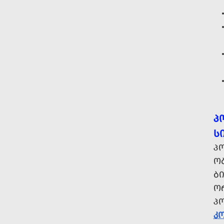
Პ
Ს
Პ
ᲝᲑ
ᲑᲘ
Ო
Პ
Კ