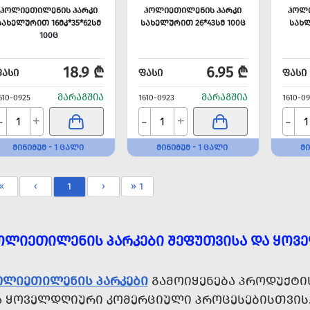
ᲞᲝᲚᲘᲔᲗᲘᲚᲔᲜᲘᲡ ᲞᲐᲠᲙᲘ
ᲞᲝᲚᲘᲔᲗᲘᲚᲔᲜᲘᲡ ᲞᲐᲠᲙᲘ
ᲞᲝᲚᲘ
ᲡᲐᲮᲔᲚᲣᲠᲘᲗ 16ᲛᲙ*35*62ᲡᲛ
ᲡᲐᲮᲔᲚᲣᲠᲘᲗ 26*43ᲡᲛ 100Ც
ᲡᲐᲮᲚ
100Ც
18.9 ₾
6.95 ₾
ᲤᲐᲡᲘ
ᲤᲐᲡᲘ
ᲤᲐᲡᲘ
ᲛᲐᲠᲐᲒᲨᲘᲐ
ᲛᲐᲠᲐᲒᲨᲘᲐ
610-0925
1610-0923
1610-0
-
-
-
+
+
ᲛᲘᲜᲘᲛᲣᲛ - 1 ᲪᲐᲚᲘ
ᲛᲘᲜᲘᲛᲣᲛ - 1 ᲪᲐᲚᲘ
ᲛᲘ
«
‹
1
›
» 1
ᲝᲚᲘᲔᲗᲘᲚᲔᲜᲘᲡ ᲞᲐᲠᲙᲔᲑᲘ ᲨᲔᲤᲣᲗᲕᲘᲡᲐ ᲓᲐ ᲧᲝᲕ
ᲝᲚᲘᲔᲗᲘᲚᲔᲜᲘᲡ ᲞᲐᲠᲙᲔᲑᲘ
ᲒᲐᲛᲝᲘᲧᲔᲜᲔᲑᲐ ᲞᲠᲝᲓᲣᲥᲢᲘᲡ 
Ა ᲧᲝᲕᲔᲚᲓᲦᲘᲣᲠᲘ ᲙᲝᲛᲔᲠᲪᲘᲣᲚᲘ ᲞᲠᲝᲪᲔᲡᲔᲑᲘᲡᲗᲕᲘᲡ.