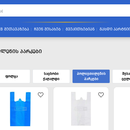
2B ᲨᲔᲗᲐᲕᲐᲖᲔᲑᲐ
ᲩᲕᲔᲜ ᲨᲔᲡᲐᲮᲔᲑ
ᲒᲕᲔᲙᲘᲗᲮᲔᲑᲘᲐᲜ
ᲒᲐᲮᲓᲘ ᲞᲐᲠᲢᲜᲘ
ლენის Პარკები
საცხობი
პოლიეთილენის
შეს
ფოლგა
ქაღალდი
პარკები
ცელ