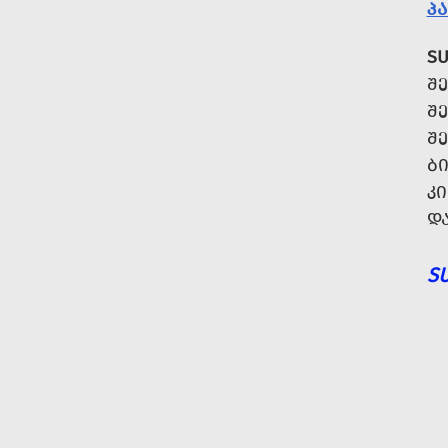
ᲞᲐ
SU
Შ
Შ
Შ
Ბ
Კ
Დ
S