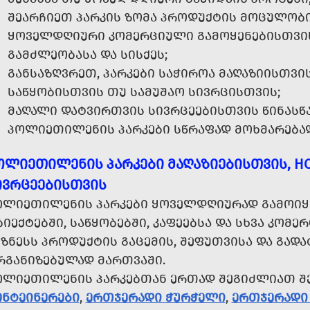
ᲨᲔᲐᲠᲩᲘᲔᲗ ᲞᲐᲠᲙᲘᲡ ᲖᲝᲛᲐ ᲞᲠᲝᲓᲣᲥᲢᲘᲡ ᲛᲝᲪᲣᲚᲝᲑᲘ
ᲧᲝᲕᲔᲚᲓᲦᲘᲣᲠᲘ ᲙᲝᲛᲔᲠᲪᲘᲣᲚᲘ ᲒᲐᲛᲝᲧᲔᲜᲔᲑᲘᲡᲗᲕᲘᲡ
ᲒᲐᲛᲫᲚᲔᲝᲑᲐᲡᲐ ᲓᲐ ᲡᲘᲡᲥᲔᲡ;
ᲒᲐᲜᲡᲐᲖᲦᲕᲠᲔᲗ, ᲞᲐᲠᲙᲔᲑᲘ ᲡᲐᲭᲘᲠᲝᲐ ᲛᲐᲦᲐᲖᲘᲘᲡᲗᲕᲘᲡ,
ᲡᲐᲬᲧᲝᲑᲘᲡᲗᲕᲘᲡ ᲗᲣ ᲡᲐᲛᲣᲨᲐᲝ ᲡᲘᲕᲠᲪᲘᲡᲗᲕᲘᲡ;
ᲛᲐᲦᲐᲚᲘ ᲓᲐᲢᲕᲘᲠᲗᲕᲘᲡ ᲡᲘᲕᲠᲪᲔᲔᲑᲘᲡᲗᲕᲘᲡ ᲬᲘᲜᲐᲡᲬᲐ
ᲞᲝᲚᲘᲔᲗᲘᲚᲔᲜᲘᲡ ᲞᲐᲠᲙᲔᲑᲘ ᲡᲬᲠᲐᲤᲐᲓ ᲛᲝᲮᲛᲐᲠᲔᲑᲐ
ᲝᲚᲘᲔᲗᲘᲚᲔᲜᲘᲡ ᲞᲐᲠᲙᲔᲑᲘ ᲛᲐᲦᲐᲖᲘᲔᲑᲘᲡᲗᲕᲘᲡ, H
ᲘᲕᲠᲪᲔᲔᲑᲘᲡᲗᲕᲘᲡ
ᲝᲚᲘᲔᲗᲘᲚᲔᲜᲘᲡ ᲞᲐᲠᲙᲔᲑᲘ ᲧᲝᲕᲔᲚᲓᲦᲘᲣᲠᲐᲓ ᲒᲐᲛᲝᲘᲧᲔᲜ
ᲘᲔᲥᲢᲔᲑᲨᲘ, ᲡᲐᲬᲧᲝᲑᲔᲑᲨᲘ, ᲙᲐᲤᲔᲔᲑᲡᲐ ᲓᲐ ᲡᲮᲕᲐ ᲙᲝᲛᲔ
ᲖᲜᲔᲡᲡ ᲞᲠᲝᲓᲣᲥᲢᲘᲡ ᲒᲐᲪᲔᲛᲘᲡ, ᲨᲔᲤᲣᲗᲕᲘᲡᲐ ᲓᲐ ᲒᲐᲓᲐ
ᲠᲒᲐᲜᲘᲖᲔᲑᲣᲚᲐᲓ ᲛᲐᲠᲗᲕᲐᲨᲘ.
ᲝᲚᲘᲔᲗᲘᲚᲔᲜᲘᲡ ᲞᲐᲠᲙᲔᲑᲗᲐᲜ ᲔᲠᲗᲐᲓ ᲨᲔᲒᲘᲫᲚᲘᲐᲗ 
ᲝᲜᲢᲔᲘᲜᲔᲠᲔᲑᲘ
,
ᲔᲠᲗᲯᲔᲠᲐᲓᲘ ᲭᲣᲠᲭᲔᲚᲘ
,
ᲔᲠᲗᲯᲔᲠᲐᲓᲘ 