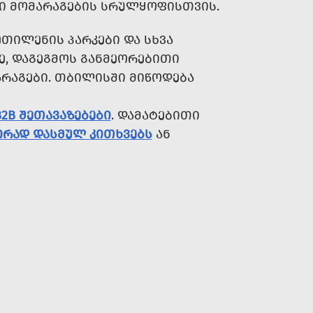
 ᲛᲝᲛᲐᲠᲐᲒᲔᲑᲘᲡ ᲡᲠᲣᲚᲧᲝᲤᲘᲡᲗᲕᲘᲡ.
ᲗᲘᲚᲔᲜᲘᲡ ᲞᲐᲠᲙᲔᲑᲘ ᲓᲐ ᲡᲮᲕᲐ
, ᲓᲐᲒᲔᲒᲛᲝᲡ ᲒᲐᲜᲛᲔᲝᲠᲔᲑᲘᲗᲘ
ᲐᲠᲐᲒᲔᲑᲘ. ᲗᲑᲘᲚᲘᲡᲨᲘ ᲛᲘᲬᲝᲓᲔᲑᲐ
B2B ᲨᲔᲗᲐᲕᲐᲖᲔᲑᲔᲑᲘ
. ᲓᲐᲛᲐᲢᲔᲑᲘᲗᲘ
ᲘᲠᲐᲓ ᲓᲐᲡᲛᲣᲚ ᲙᲘᲗᲮᲕᲔᲑᲡ
ᲐᲜ