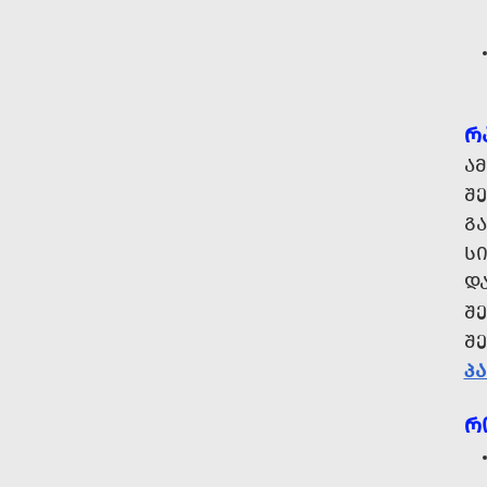
Რ
Ა
Შ
ᲒᲐ
ᲡᲘ
Დ
Შ
Შ
ᲞᲐ
Რ