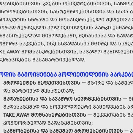
ᲦᲐᲖᲘᲔᲑᲘᲡᲗᲕᲘᲡ, ᲙᲕᲔᲑᲘᲡ ᲝᲑᲘᲔᲥᲢᲔᲑᲘᲡᲗᲕᲘᲡ, ᲡᲐᲬᲧᲝ
ᲔᲡᲢᲝᲠᲜᲔᲑᲘᲡᲗᲕᲘᲡ, ᲡᲐᲡᲢᲣᲛᲠᲝᲔᲑᲘᲡᲗᲕᲘᲡ ᲓᲐ ᲡᲮᲕᲐ Ბ
ᲠᲝᲓᲣᲥᲢᲘᲡ ᲡᲬᲠᲐᲤᲘ ᲓᲐ ᲛᲝᲡᲐᲮᲔᲠᲮᲔᲑᲔᲚᲘ ᲨᲔᲤᲣᲗᲕᲐ
ᲬᲝᲠᲐᲓ ᲨᲔᲠᲩᲔᲣᲚᲘ ᲞᲝᲚᲘᲔᲗᲘᲚᲔᲜᲘᲡ ᲞᲐᲠᲙᲘ ᲔᲮᲛᲐᲠᲔ
ᲒᲐᲜᲘᲖᲔᲑᲣᲚᲐᲓ ᲛᲘᲬᲝᲓᲔᲑᲐᲨᲘ, ᲨᲔᲜᲐᲮᲕᲐᲡᲐ ᲓᲐ ᲒᲐᲓᲐᲢ
ᲒᲝᲠᲪ ᲡᲐᲙᲕᲔᲑᲘᲡ, ᲘᲡᲔ ᲡᲮᲕᲐᲓᲐᲡᲮᲕᲐ ᲛᲪᲘᲠᲔ ᲓᲐ ᲡᲐ
AKE AWAY ᲛᲝᲛᲡᲐᲮᲣᲠᲔᲑᲘᲡᲗᲕᲘᲡ, ᲡᲐᲪᲐᲚᲝ ᲒᲐᲧᲘᲓᲕᲔ
ᲞᲔᲠᲐᲪᲘᲔᲑᲘᲡ ᲒᲐᲡᲐᲛᲐᲠᲢᲘᲕᲔᲑᲚᲐᲓ.
ᲝᲓᲘᲡ ᲒᲐᲛᲝᲘᲧᲔᲜᲔᲑᲐ ᲞᲝᲚᲘᲔᲗᲘᲚᲔᲜᲘᲡ ᲞᲐᲠᲙᲔᲑ
ᲞᲠᲝᲓᲣᲥᲢᲘᲡ ᲨᲔᲤᲣᲗᲕᲘᲡᲗᲕᲘᲡ
— ᲛᲪᲘᲠᲔ ᲓᲐ ᲡᲐᲨᲣᲐ
ᲓᲐ ᲛᲐᲠᲢᲘᲕᲐᲓ ᲨᲔᲡᲐᲤᲣᲗᲐᲓ;
ᲛᲐᲦᲐᲖᲘᲔᲑᲘᲡᲐ ᲓᲐ ᲡᲐᲕᲐᲭᲠᲝ ᲡᲘᲕᲠᲪᲔᲔᲑᲘᲡᲗᲕᲘᲡ
— Მ
ᲒᲐᲓᲐᲡᲐᲪᲔᲛᲐᲓ ᲓᲐ ᲧᲝᲕᲔᲚᲓᲦᲘᲣᲠᲘ ᲒᲐᲧᲘᲓᲕᲔᲑᲘᲡ Პ
TAKE AWAY ᲛᲝᲛᲡᲐᲮᲣᲠᲔᲑᲘᲡᲗᲕᲘᲡ
— ᲨᲔᲙᲕᲔᲗᲔᲑᲘᲡ Გ
ᲙᲝᲛᲤᲝᲠᲢᲣᲚᲐᲓ ᲒᲐᲓᲐᲪᲔᲛᲘᲡᲗᲕᲘᲡ;
ᲡᲐᲬᲧᲝᲑᲔᲑᲘᲡᲐ ᲓᲐ ᲡᲐᲛᲣᲨᲐᲝ ᲞᲠᲝᲪᲔᲡᲔᲑᲘᲡᲗᲕᲘᲡ
— Პ