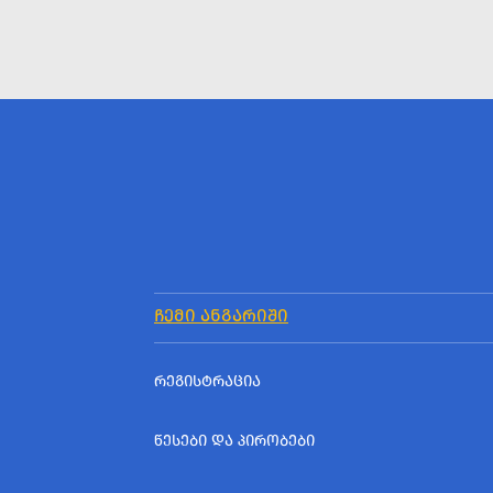
ᲩᲔᲛᲘ ᲐᲜᲒᲐᲠᲘᲨᲘ
ᲠᲔᲒᲘᲡᲢᲠᲐᲪᲘᲐ
ᲬᲔᲡᲔᲑᲘ ᲓᲐ ᲞᲘᲠᲝᲑᲔᲑᲘ