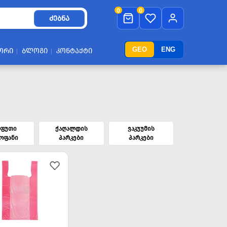
0
0
ᲫᲔᲑᲜᲐ
GEO
ENG
ᲝᲠᲘ
ᲑᲚᲝᲒᲘ
ᲙᲝᲜᲢᲐᲥᲢᲘ
აფუთი
ქაღალდის
ვაკუუმის
ოფანი
პარკები
პარკები