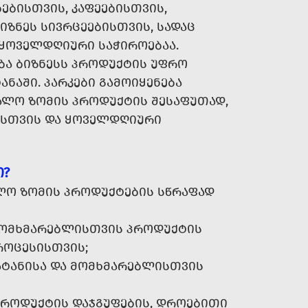
ᲑᲔᲑᲘᲡᲗᲕᲘᲡ, ᲙᲐᲤᲔᲔᲑᲘᲡᲗᲕᲘᲡ,
ᲘᲖᲜᲔᲡ ᲡᲘᲕᲠᲪᲔᲔᲑᲘᲡᲗᲕᲘᲡ, ᲡᲐᲓᲐᲪ
 ᲧᲝᲕᲔᲚᲓᲦᲘᲣᲠᲘ ᲡᲐᲭᲘᲠᲝᲔᲑᲐᲐ.
ᲑᲐ ᲑᲘᲖᲜᲔᲡᲡ ᲞᲠᲝᲓᲣᲥᲢᲘᲡ ᲣᲤᲠᲝ
ᲐᲜᲐᲨᲘ. ᲞᲐᲠᲙᲔᲑᲘ ᲒᲐᲛᲝᲘᲧᲔᲜᲔᲑᲐ
ᲨᲣᲐᲚᲝ ᲖᲝᲛᲘᲡ ᲞᲠᲝᲓᲣᲥᲢᲘᲡ ᲨᲔᲡᲐᲤᲣᲗᲐᲓ,
ᲑᲘᲡᲗᲕᲘᲡ ᲓᲐ ᲧᲝᲕᲔᲚᲓᲦᲘᲣᲠᲘ
Ი?
ᲚᲝ ᲖᲝᲛᲘᲡ ᲞᲠᲝᲓᲣᲥᲢᲔᲑᲘᲡ ᲡᲬᲠᲐᲤᲐᲓ
ᲝᲛᲮᲛᲐᲠᲔᲑᲚᲘᲡᲗᲕᲘᲡ ᲞᲠᲝᲓᲣᲥᲢᲘᲡ
ᲠᲝᲪᲔᲡᲘᲡᲗᲕᲘᲡ;
ᲐᲢᲐᲜᲘᲡᲐ ᲓᲐ ᲛᲝᲛᲮᲛᲐᲠᲔᲑᲚᲘᲡᲗᲕᲘᲡ
ᲠᲝᲓᲣᲥᲢᲘᲡ ᲓᲐᲯᲒᲣᲤᲔᲑᲘᲡ, ᲓᲠᲝᲔᲑᲘᲗᲘ