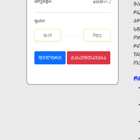
ბრენდი
ყველა
ᲛᲐ
Რ
Პ
ფასი
Ს
ᲝᲠ
ᲠᲝ
T
ᲤᲘᲚᲢᲠᲘ
ᲒᲐᲡᲣᲤᲗᲐᲕᲔᲑᲐ
Ო
Რ