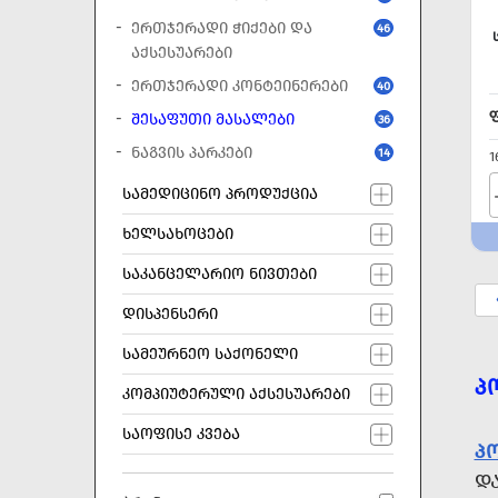
ᲔᲠᲗᲯᲔᲠᲐᲓᲘ ᲭᲘᲥᲔᲑᲘ ᲓᲐ
46
ᲐᲥᲡᲔᲡᲣᲐᲠᲔᲑᲘ
ᲔᲠᲗᲯᲔᲠᲐᲓᲘ ᲙᲝᲜᲢᲔᲘᲜᲔᲠᲔᲑᲘ
40
ᲨᲔᲡᲐᲤᲣᲗᲘ ᲛᲐᲡᲐᲚᲔᲑᲘ
36
ᲜᲐᲒᲕᲘᲡ ᲞᲐᲠᲙᲔᲑᲘ
14
1
ᲡᲐᲛᲔᲓᲘᲪᲘᲜᲝ ᲞᲠᲝᲓᲣᲥᲪᲘᲐ
ᲮᲔᲚᲡᲐᲮᲝᲪᲔᲑᲘ
ᲡᲐᲙᲐᲜᲪᲔᲚᲐᲠᲘᲝ ᲜᲘᲕᲗᲔᲑᲘ
ᲓᲘᲡᲞᲔᲜᲡᲔᲠᲘ
ᲡᲐᲛᲔᲣᲠᲜᲔᲝ ᲡᲐᲥᲝᲜᲔᲚᲘ
Პ
ᲙᲝᲛᲞᲘᲣᲢᲔᲠᲣᲚᲘ ᲐᲥᲡᲔᲡᲣᲐᲠᲔᲑᲘ
ᲡᲐᲝᲤᲘᲡᲔ ᲙᲕᲔᲑᲐ
Პ
Დ