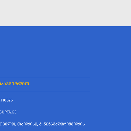
ᲘᲙᲐᲕᲨᲘᲠᲓᲘᲗ
2110626
SUPTA.GE
ᲗᲕᲔᲚᲝ, ᲗᲑᲘᲚᲘᲡᲘ, Მ. ᲬᲘᲜᲐᲛᲫᲦᲕᲠᲘᲨᲕᲘᲚᲘᲡ