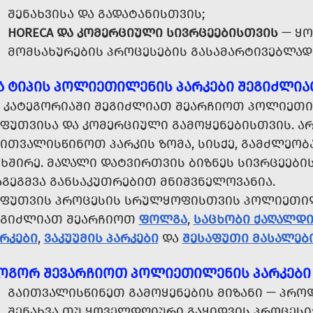
ᲨᲔᲜᲐᲮᲕᲘᲡᲐ ᲓᲐ ᲒᲐᲓᲐᲢᲐᲜᲘᲡᲗᲕᲘᲡ;
HORECA ᲓᲐ ᲙᲝᲛᲔᲠᲪᲘᲣᲚᲘ ᲡᲘᲕᲠᲪᲔᲔᲑᲘᲡᲗᲕᲘᲡ
— ᲧᲝ
ᲛᲝᲛᲡᲐᲮᲣᲠᲔᲑᲘᲡ ᲞᲠᲝᲪᲔᲡᲔᲑᲘᲡ ᲒᲐᲡᲐᲛᲐᲠᲢᲘᲕᲔᲑᲚᲐᲓ
Ა ᲢᲘᲞᲘᲡ ᲞᲝᲚᲘᲔᲗᲘᲚᲔᲜᲘᲡ ᲞᲐᲠᲙᲔᲑᲘ ᲨᲔᲒᲘᲫᲚᲘᲐ
Მ ᲙᲐᲢᲔᲒᲝᲠᲘᲐᲨᲘ ᲨᲔᲒᲘᲫᲚᲘᲐᲗ ᲨᲔᲐᲠᲩᲘᲝᲗ ᲞᲝᲚᲘᲔᲗ
ᲔᲤᲣᲗᲕᲘᲡᲐ ᲓᲐ ᲙᲝᲛᲔᲠᲪᲘᲣᲚᲘ ᲒᲐᲛᲝᲧᲔᲜᲔᲑᲘᲡᲗᲕᲘᲡ. Ა
ᲘᲗᲕᲐᲚᲘᲡᲬᲘᲜᲝᲗ ᲞᲐᲠᲙᲘᲡ ᲖᲝᲛᲐ, ᲡᲘᲡᲥᲔ, ᲒᲐᲛᲫᲚᲔᲝᲑᲐ
ᲮᲨᲘᲠᲔ. ᲛᲐᲦᲐᲚᲘ ᲓᲐᲢᲕᲘᲠᲗᲕᲘᲡ ᲑᲘᲖᲜᲔᲡ ᲡᲘᲕᲠᲪᲔᲔᲑᲘᲡ
ᲐᲒᲔᲒᲛᲕᲐ ᲒᲐᲜᲡᲐᲙᲣᲗᲠᲔᲑᲘᲗ ᲛᲜᲘᲨᲕᲜᲔᲚᲝᲕᲐᲜᲘᲐ.
ᲔᲤᲣᲗᲕᲘᲡ ᲞᲠᲝᲪᲔᲡᲘᲡ ᲡᲠᲣᲚᲧᲝᲤᲘᲡᲗᲕᲘᲡ ᲞᲝᲚᲘᲔᲗᲘᲚ
ᲔᲒᲘᲫᲚᲘᲐᲗ ᲨᲔᲐᲠᲩᲘᲝᲗ
ᲤᲝᲚᲒᲐ
,
ᲡᲐᲪᲮᲝᲑᲘ ᲥᲐᲦᲐᲚᲓ
ᲠᲙᲔᲑᲘ
,
ᲕᲐᲙᲣᲣᲛᲘᲡ ᲞᲐᲠᲙᲔᲑᲘ
ᲓᲐ
ᲨᲔᲡᲐᲤᲣᲗᲘ ᲛᲐᲡᲐᲚᲔᲑ
ᲝᲒᲝᲠ ᲨᲔᲕᲐᲠᲩᲘᲝᲗ ᲞᲝᲚᲘᲔᲗᲘᲚᲔᲜᲘᲡ ᲞᲐᲠᲙᲔᲑᲘ 
ᲒᲐᲘᲗᲕᲐᲚᲘᲡᲬᲘᲜᲔᲗ ᲒᲐᲛᲝᲧᲔᲜᲔᲑᲘᲡ ᲛᲘᲖᲐᲜᲘ — ᲞᲠᲝᲓ
ᲨᲔᲜᲐᲮᲕᲐ ᲗᲣ ᲧᲝᲕᲔᲚᲓᲦᲘᲣᲠᲘ ᲒᲐᲧᲘᲓᲕᲘᲡ ᲞᲠᲝᲪᲔᲡᲘ