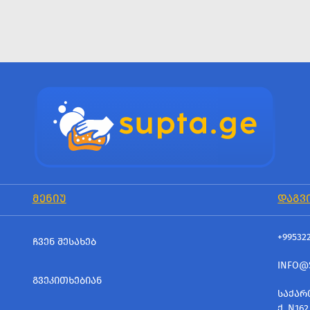
ᲛᲔᲜᲘᲣ
ᲓᲐᲒᲕ
+99532
ᲩᲕᲔᲜ ᲨᲔᲡᲐᲮᲔᲑ
INFO@
ᲒᲕᲔᲙᲘᲗᲮᲔᲑᲘᲐᲜ
ᲡᲐᲥᲐᲠ
Ქ. N162