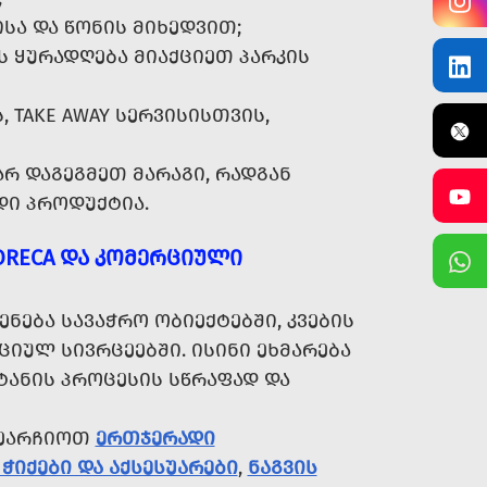
ᲡᲐ ᲓᲐ ᲬᲝᲜᲘᲡ ᲛᲘᲮᲔᲓᲕᲘᲗ;
 ᲧᲣᲠᲐᲓᲦᲔᲑᲐ ᲛᲘᲐᲥᲪᲘᲔᲗ ᲞᲐᲠᲙᲘᲡ
 TAKE AWAY ᲡᲔᲠᲕᲘᲡᲘᲡᲗᲕᲘᲡ,
Რ ᲓᲐᲒᲔᲒᲛᲔᲗ ᲛᲐᲠᲐᲒᲘ, ᲠᲐᲓᲒᲐᲜ
ᲓᲘ ᲞᲠᲝᲓᲣᲥᲢᲘᲐ.
ORECA ᲓᲐ ᲙᲝᲛᲔᲠᲪᲘᲣᲚᲘ
ᲔᲑᲐ ᲡᲐᲕᲐᲭᲠᲝ ᲝᲑᲘᲔᲥᲢᲔᲑᲨᲘ, ᲙᲕᲔᲑᲘᲡ
ᲠᲪᲘᲣᲚ ᲡᲘᲕᲠᲪᲔᲔᲑᲨᲘ. ᲘᲡᲘᲜᲘ ᲔᲮᲛᲐᲠᲔᲑᲐ
ᲢᲐᲜᲘᲡ ᲞᲠᲝᲪᲔᲡᲘᲡ ᲡᲬᲠᲐᲤᲐᲓ ᲓᲐ
ᲨᲔᲐᲠᲩᲘᲝᲗ
ᲔᲠᲗᲯᲔᲠᲐᲓᲘ
ᲭᲘᲥᲔᲑᲘ ᲓᲐ ᲐᲥᲡᲔᲡᲣᲐᲠᲔᲑᲘ
,
ᲜᲐᲒᲕᲘᲡ