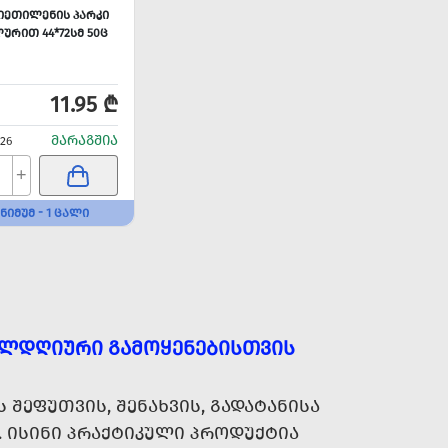
ᲔᲗᲘᲚᲔᲜᲘᲡ ᲞᲐᲠᲙᲘ
ᲣᲠᲘᲗ 44*72ᲡᲛ 50Ც
11.95 ₾
ᲛᲐᲠᲐᲒᲨᲘᲐ
926
+
ᲜᲘᲛᲣᲛ - 1 ᲪᲐᲚᲘ
ᲔᲚᲓᲦᲘᲣᲠᲘ ᲒᲐᲛᲝᲧᲔᲜᲔᲑᲘᲡᲗᲕᲘᲡ
ᲨᲔᲤᲣᲗᲕᲘᲡ, ᲨᲔᲜᲐᲮᲕᲘᲡ, ᲒᲐᲓᲐᲢᲐᲜᲘᲡᲐ
 ᲘᲡᲘᲜᲘ ᲞᲠᲐᲥᲢᲘᲙᲣᲚᲘ ᲞᲠᲝᲓᲣᲥᲢᲘᲐ