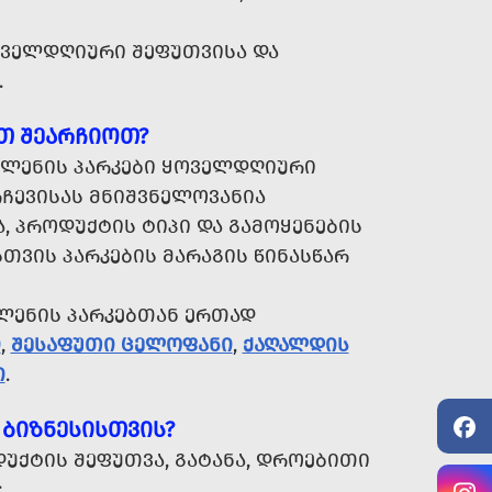
ᲕᲔᲚᲓᲦᲘᲣᲠᲘ ᲨᲔᲤᲣᲗᲕᲘᲡᲐ ᲓᲐ
.
Თ ᲨᲔᲐᲠᲩᲘᲝᲗ?
ᲘᲚᲔᲜᲘᲡ ᲞᲐᲠᲙᲔᲑᲘ ᲧᲝᲕᲔᲚᲓᲦᲘᲣᲠᲘ
ᲠᲩᲔᲕᲘᲡᲐᲡ ᲛᲜᲘᲨᲕᲜᲔᲚᲝᲕᲐᲜᲘᲐ
, ᲞᲠᲝᲓᲣᲥᲢᲘᲡ ᲢᲘᲞᲘ ᲓᲐ ᲒᲐᲛᲝᲧᲔᲜᲔᲑᲘᲡ
ᲗᲕᲘᲡ ᲞᲐᲠᲙᲔᲑᲘᲡ ᲛᲐᲠᲐᲒᲘᲡ ᲬᲘᲜᲐᲡᲬᲐᲠ
ᲔᲜᲘᲡ ᲞᲐᲠᲙᲔᲑᲗᲐᲜ ᲔᲠᲗᲐᲓ
Ი
,
ᲨᲔᲡᲐᲤᲣᲗᲘ ᲪᲔᲚᲝᲤᲐᲜᲘ
,
ᲥᲐᲦᲐᲚᲓᲘᲡ
Ი
.
ᲑᲘᲖᲜᲔᲡᲘᲡᲗᲕᲘᲡ?
ᲣᲥᲢᲘᲡ ᲨᲔᲤᲣᲗᲕᲐ, ᲒᲐᲢᲐᲜᲐ, ᲓᲠᲝᲔᲑᲘᲗᲘ
;