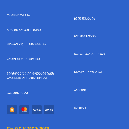
ᲠᲔᲒᲘᲡᲢᲠᲐᲪᲘᲐ
ᲩᲕᲔᲜ ᲨᲔᲡᲐᲮᲔᲑ
ᲬᲔᲡᲔᲑᲘ ᲓᲐ ᲞᲘᲠᲝᲑᲔᲑᲘ
ᲒᲕᲔᲙᲘᲗᲮᲔᲑᲘᲐᲜ
ᲓᲐᲑᲠᲣᲜᲔᲑᲘᲡ ᲞᲝᲚᲘᲢᲘᲙᲐ
ᲒᲐᲮᲓᲘ ᲞᲐᲠᲢᲜᲘᲝᲠᲘ
ᲓᲐᲑᲠᲣᲜᲔᲑᲘᲡ ᲤᲝᲠᲛᲐ
ᲡᲬᲠᲐᲤᲘ ᲒᲐᲓᲐᲮᲓᲐ
ᲞᲔᲠᲡᲝᲜᲐᲚᲣᲠᲘ ᲛᲝᲜᲐᲪᲔᲛᲔᲑᲘᲡ
ᲓᲐᲛᲣᲨᲐᲕᲔᲑᲘᲡ ᲞᲝᲚᲘᲢᲘᲙᲐ
ᲑᲚᲝᲒᲘ
ᲡᲐᲘᲢᲘᲡ ᲠᲣᲙᲐ
ᲕᲚᲝᲒᲘ
ᲓᲐᲒᲕᲘᲙᲐᲕᲨᲘᲠᲓᲘᲗ