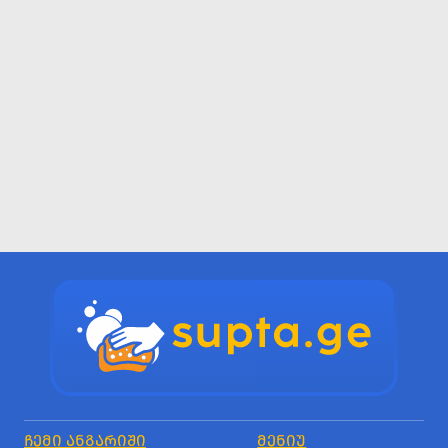
ᲩᲔᲛᲘ ᲐᲜᲒᲐᲠᲘᲨᲘ
ᲛᲔᲜᲘᲣ