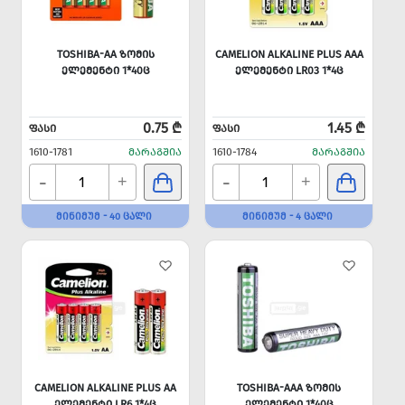
TOSHIBA-AA ᲖᲝᲛᲘᲡ
CAMELION ALKALINE PLUS AAA
ᲔᲚᲔᲛᲔᲜᲢᲘ 1*40Ც
ᲔᲚᲔᲛᲔᲜᲢᲘ LR03 1*4Ც
0.75 ₾
1.45 ₾
ᲤᲐᲡᲘ
ᲤᲐᲡᲘ
1610-1781
ᲛᲐᲠᲐᲒᲨᲘᲐ
1610-1784
ᲛᲐᲠᲐᲒᲨᲘᲐ
-
-
+
+
ᲛᲘᲜᲘᲛᲣᲛ - 40 ᲪᲐᲚᲘ
ᲛᲘᲜᲘᲛᲣᲛ - 4 ᲪᲐᲚᲘ
CAMELION ALKALINE PLUS AA
TOSHIBA-AAA ᲖᲝᲛᲘᲡ
ᲔᲚᲔᲛᲔᲜᲢᲘ LR6 1*4Ც
ᲔᲚᲔᲛᲔᲜᲢᲘ 1*40Ც