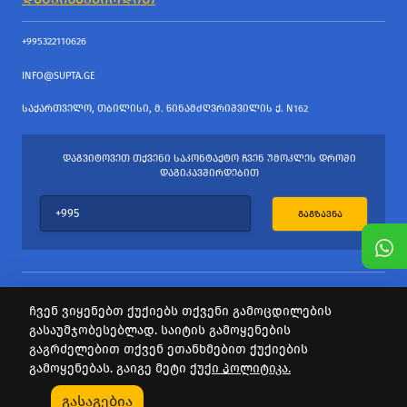
+995322110626
INFO@SUPTA.GE
ᲡᲐᲥᲐᲠᲗᲕᲔᲚᲝ, ᲗᲑᲘᲚᲘᲡᲘ, Მ. ᲬᲘᲜᲐᲛᲫᲦᲕᲠᲘᲨᲕᲘᲚᲘᲡ Ქ. N162
ᲓᲐᲒᲕᲘᲢᲝᲕᲔᲗ ᲗᲥᲕᲔᲜᲘ ᲡᲐᲙᲝᲜᲢᲐᲥᲢᲝ ᲩᲕᲔᲜ ᲣᲛᲝᲙᲚᲔᲡ ᲓᲠᲝᲨᲘ
ᲓᲐᲒᲘᲙᲐᲕᲨᲘᲠᲓᲔᲑᲘᲗ
ᲒᲐᲒᲖᲐᲕᲜᲐ
ჩვენ ვიყენებთ ქუქიებს თქვენი გამოცდილების
გასაუმჯობესებლად. საიტის გამოყენების
ყველა უფლება დაცულია
გაგრძელებით თქვენ ეთანხმებით ქუქიების
საიტის პროვაიდერი Webdoors.ge
გამოყენებას. გაიგე მეტი
ქუქი პოლიტიკა.
0
გასაგებია