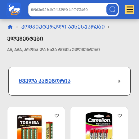
ᲙᲝᲛᲞᲘᲣᲢᲔᲠᲣᲚᲘ ᲐᲥᲡᲔᲡᲣᲐᲠᲔᲑᲘ
Ელემენტები
AA, AAA, ᲙᲠᲝᲜᲐ ᲓᲐ ᲡᲮᲕᲐ ᲢᲘᲞᲘᲡ ᲔᲚᲔᲛᲔᲜᲢᲔᲑᲘ
ᲧᲕᲔᲚᲐ ᲙᲐᲢᲔᲒᲝᲠᲘᲐ