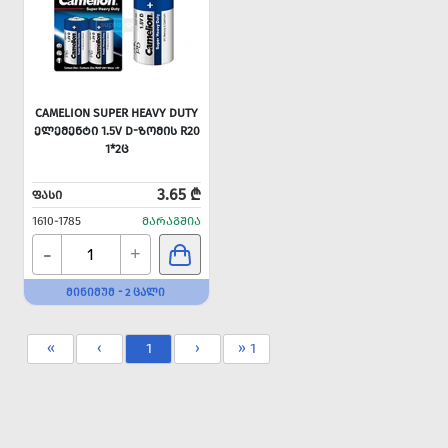
CAMELION SUPER HEAVY DUTY
ᲔᲚᲔᲛᲔᲜᲢᲘ 1.5V D-ᲖᲝᲛᲘᲡ R20
1*2Ც
3.65 ₾
ᲤᲐᲡᲘ
1610-1785
ᲛᲐᲠᲐᲒᲨᲘᲐ
-
+
ᲛᲘᲜᲘᲛᲣᲛ - 2 ᲪᲐᲚᲘ
«
‹
1
›
» 1