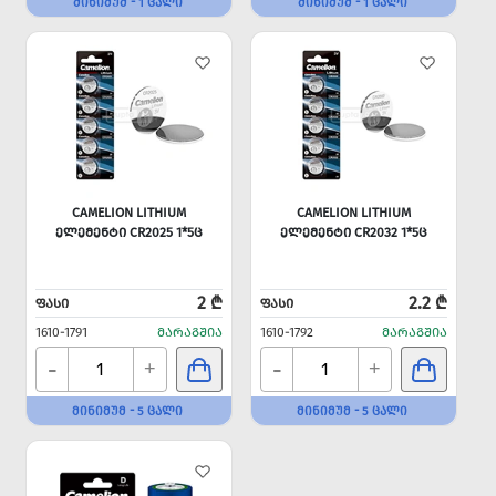
ᲛᲘᲜᲘᲛᲣᲛ - 1 ᲪᲐᲚᲘ
ᲛᲘᲜᲘᲛᲣᲛ - 1 ᲪᲐᲚᲘ
CAMELION LITHIUM
CAMELION LITHIUM
ᲔᲚᲔᲛᲔᲜᲢᲘ CR2025 1*5Ც
ᲔᲚᲔᲛᲔᲜᲢᲘ CR2032 1*5Ც
2 ₾
2.2 ₾
ᲤᲐᲡᲘ
ᲤᲐᲡᲘ
1610-1791
ᲛᲐᲠᲐᲒᲨᲘᲐ
1610-1792
ᲛᲐᲠᲐᲒᲨᲘᲐ
-
-
+
+
ᲛᲘᲜᲘᲛᲣᲛ - 5 ᲪᲐᲚᲘ
ᲛᲘᲜᲘᲛᲣᲛ - 5 ᲪᲐᲚᲘ