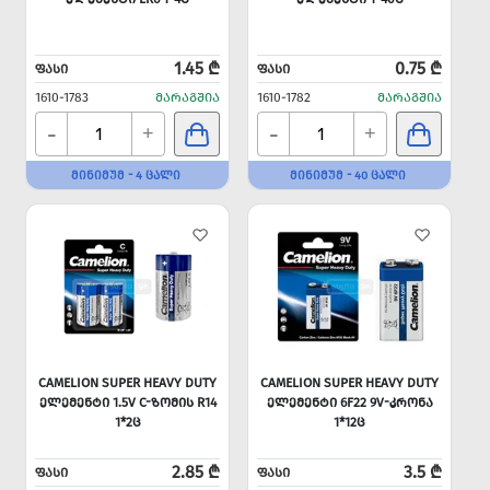
1.45 ₾
0.75 ₾
ᲤᲐᲡᲘ
ᲤᲐᲡᲘ
1610-1783
ᲛᲐᲠᲐᲒᲨᲘᲐ
1610-1782
ᲛᲐᲠᲐᲒᲨᲘᲐ
-
-
+
+
ᲛᲘᲜᲘᲛᲣᲛ - 4 ᲪᲐᲚᲘ
ᲛᲘᲜᲘᲛᲣᲛ - 40 ᲪᲐᲚᲘ
CAMELION SUPER HEAVY DUTY
CAMELION SUPER HEAVY DUTY
ᲔᲚᲔᲛᲔᲜᲢᲘ 1.5V C-ᲖᲝᲛᲘᲡ R14
ᲔᲚᲔᲛᲔᲜᲢᲘ 6F22 9V-ᲙᲠᲝᲜᲐ
1*2Ც
1*12Ც
2.85 ₾
3.5 ₾
ᲤᲐᲡᲘ
ᲤᲐᲡᲘ