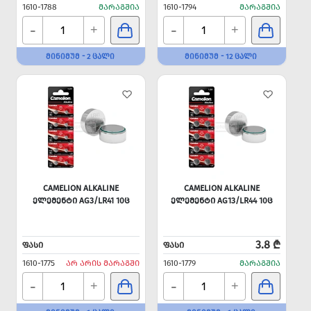
1610-1788
ᲛᲐᲠᲐᲒᲨᲘᲐ
1610-1794
ᲛᲐᲠᲐᲒᲨᲘᲐ
-
-
+
+
ᲛᲘᲜᲘᲛᲣᲛ - 2 ᲪᲐᲚᲘ
ᲛᲘᲜᲘᲛᲣᲛ - 12 ᲪᲐᲚᲘ
CAMELION ALKALINE
CAMELION ALKALINE
ᲔᲚᲔᲛᲔᲜᲢᲘ AG3/LR41 10Ც
ᲔᲚᲔᲛᲔᲜᲢᲘ AG13/LR44 10Ც
3.8 ₾
ᲤᲐᲡᲘ
ᲤᲐᲡᲘ
1610-1775
ᲐᲠ ᲐᲠᲘᲡ ᲛᲐᲠᲐᲒᲨᲘ
1610-1779
ᲛᲐᲠᲐᲒᲨᲘᲐ
-
-
+
+