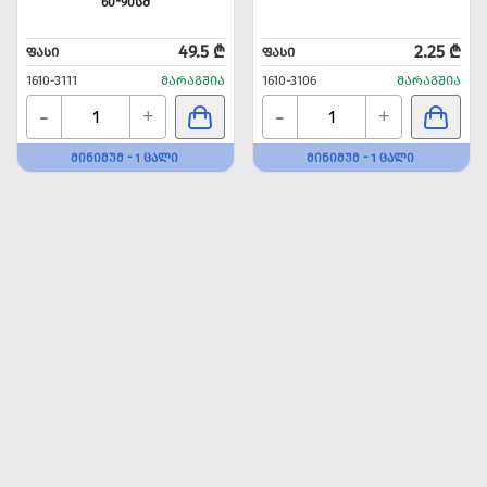
60*90ᲡᲛ
49.5 ₾
2.25 ₾
ᲤᲐᲡᲘ
ᲤᲐᲡᲘ
1610-3111
ᲛᲐᲠᲐᲒᲨᲘᲐ
1610-3106
ᲛᲐᲠᲐᲒᲨᲘᲐ
-
-
+
+
ᲛᲘᲜᲘᲛᲣᲛ - 1 ᲪᲐᲚᲘ
ᲛᲘᲜᲘᲛᲣᲛ - 1 ᲪᲐᲚᲘ