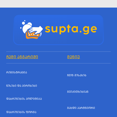
ᲩᲔᲛᲘ ᲐᲜᲒᲐᲠᲘᲨᲘ
ᲛᲔᲜᲘᲣ
ᲠᲔᲒᲘᲡᲢᲠᲐᲪᲘᲐ
ᲩᲕᲔᲜ ᲨᲔᲡᲐᲮᲔᲑ
ᲬᲔᲡᲔᲑᲘ ᲓᲐ ᲞᲘᲠᲝᲑᲔᲑᲘ
ᲒᲕᲔᲙᲘᲗᲮᲔᲑᲘᲐᲜ
ᲓᲐᲑᲠᲣᲜᲔᲑᲘᲡ ᲞᲝᲚᲘᲢᲘᲙᲐ
ᲒᲐᲮᲓᲘ ᲞᲐᲠᲢᲜᲘᲝᲠᲘ
ᲓᲐᲑᲠᲣᲜᲔᲑᲘᲡ ᲤᲝᲠᲛᲐ