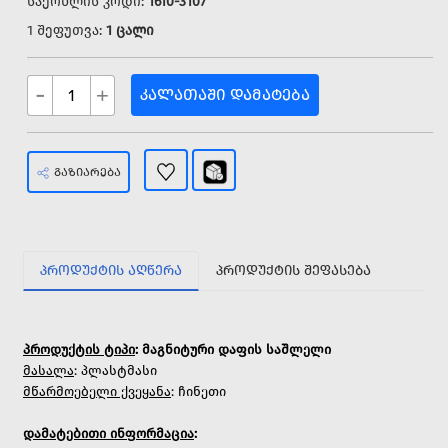
საქონლის კოდი:
1610-3107
1 შეფუთვა:
1 ცალი
-
+
ᲙᲐᲚᲐᲗᲐᲨᲘ ᲓᲐᲛᲐᲢᲔᲑᲐ
ᲒᲐᲖᲘᲐᲠᲔᲑᲐ
ᲞᲠᲝᲓᲣᲥᲢᲘᲡ ᲐᲦᲬᲔᲠᲐ
ᲞᲠᲝᲓᲣᲥᲢᲘᲡ ᲨᲔᲤᲐᲡᲔᲑᲐ
პროდუქტის ტიპი
: მაგნიტური დაფის საშლელი
მასალა
: პლასტმასი
მწარმოებელი ქვეყანა
: ჩინეთი
დამატებითი ინფორმაცია
: