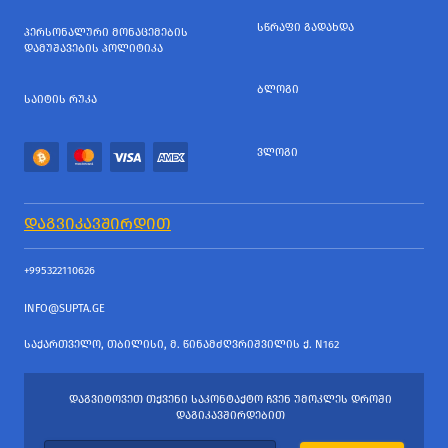
ᲡᲬᲠᲐᲤᲘ ᲒᲐᲓᲐᲮᲓᲐ
ᲞᲔᲠᲡᲝᲜᲐᲚᲣᲠᲘ ᲛᲝᲜᲐᲪᲔᲛᲔᲑᲘᲡ
ᲓᲐᲛᲣᲨᲐᲕᲔᲑᲘᲡ ᲞᲝᲚᲘᲢᲘᲙᲐ
ᲑᲚᲝᲒᲘ
ᲡᲐᲘᲢᲘᲡ ᲠᲣᲙᲐ
ᲕᲚᲝᲒᲘ
ᲓᲐᲒᲕᲘᲙᲐᲕᲨᲘᲠᲓᲘᲗ
+995322110626
INFO@SUPTA.GE
ᲡᲐᲥᲐᲠᲗᲕᲔᲚᲝ, ᲗᲑᲘᲚᲘᲡᲘ, Მ. ᲬᲘᲜᲐᲛᲫᲦᲕᲠᲘᲨᲕᲘᲚᲘᲡ Ქ. N162
ᲓᲐᲒᲕᲘᲢᲝᲕᲔᲗ ᲗᲥᲕᲔᲜᲘ ᲡᲐᲙᲝᲜᲢᲐᲥᲢᲝ ᲩᲕᲔᲜ ᲣᲛᲝᲙᲚᲔᲡ ᲓᲠᲝᲨᲘ
ᲓᲐᲒᲘᲙᲐᲕᲨᲘᲠᲓᲔᲑᲘᲗ