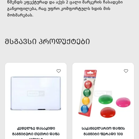
წმენდს ეფექტურად და აქვს 2 ცალი მარკერის ჩასადები
განყოფილება, რაც უფრო კომფორტულს ხდის მის
მოხმარებას.
ᲛᲡᲒᲐᲕᲡᲘ ᲞᲠᲝᲓᲣᲥᲢᲔᲑᲘ
ᲙᲔᲓᲔᲚᲖᲔ ᲓᲐᲡᲐᲙᲘᲓᲘ
ᲡᲐᲙᲐᲜᲪᲔᲚᲐᲠᲘᲝ ᲓᲐᲤᲘᲡ
ᲛᲐᲒᲜᲘᲢᲣᲠᲘ ᲗᲔᲗᲠᲘ ᲓᲐᲤᲐ
ᲛᲐᲒᲜᲘᲢᲘ ᲤᲔᲠᲐᲓᲘ 10Ც