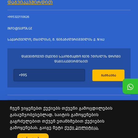
ᲓᲐᲒᲕᲘᲙᲐᲕᲨᲘᲠᲓᲘᲗ
+995322110626
INFO@SUPTA.GE
ᲡᲐᲥᲐᲠᲗᲕᲔᲚᲝ, ᲗᲑᲘᲚᲘᲡᲘ, Მ. ᲬᲘᲜᲐᲛᲫᲦᲕᲠᲘᲨᲕᲘᲚᲘᲡ Ქ. N162
ᲓᲐᲒᲕᲘᲢᲝᲕᲔᲗ ᲗᲥᲕᲔᲜᲘ ᲡᲐᲙᲝᲜᲢᲐᲥᲢᲝ ᲩᲕᲔᲜ ᲣᲛᲝᲙᲚᲔᲡ ᲓᲠᲝᲨᲘ
ᲓᲐᲒᲘᲙᲐᲕᲨᲘᲠᲓᲔᲑᲘᲗ
ᲒᲐᲒᲖᲐᲕᲜᲐ
ჩვენ ვიყენებთ ქუქიებს თქვენი გამოცდილების
გასაუმჯობესებლად. საიტის გამოყენების
ყველა უფლება დაცულია
გაგრძელებით თქვენ ეთანხმებით ქუქიების
საიტის პროვაიდერი Webdoors.ge
გამოყენებას. გაიგე მეტი
ქუქი პოლიტიკა.
0