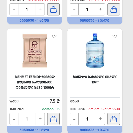
-
-
+
+
ᲛᲘᲜᲘᲛᲣᲛ - 1 ᲪᲐᲚᲘ
ᲛᲘᲜᲘᲛᲣᲛ - 1 ᲪᲐᲚᲘ
MEHMET EFENDI-ᲛᲔᲰᲛᲔᲓ
ᲑᲘᲜᲣᲚᲘ ᲡᲐᲡᲛᲔᲚᲘ ᲬᲧᲐᲚᲘ
ᲔᲤᲔᲜᲓᲘ ᲜᲐᲚᲔᲥᲘᲐᲜᲘ
19Ლ
ᲓᲐᲤᲥᲣᲚᲘ ᲧᲐᲕᲐ 100ᲒᲠ
7.5 ₾
ᲤᲐᲡᲘ
ᲤᲐᲡᲘ
1610-2021
ᲛᲐᲠᲐᲒᲨᲘᲐ
1610-2096
ᲐᲠ ᲐᲠᲘᲡ ᲛᲐᲠᲐᲒᲨᲘ
-
-
+
+
ᲛᲘᲜᲘᲛᲣᲛ - 1 ᲪᲐᲚᲘ
ᲛᲘᲜᲘᲛᲣᲛ - 1 ᲪᲐᲚᲘ