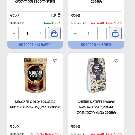
ᲑᲝᲗᲚᲘᲗ 330ᲛᲚ 1*15Ც
200ᲒᲠ
1.9 ₾
ᲤᲐᲡᲘ
ᲤᲐᲡᲘ
1610-2073
ᲛᲐᲠᲐᲒᲨᲘᲐ
1610-2024
ᲐᲠ ᲐᲠᲘᲡ ᲛᲐᲠᲐᲒᲨᲘ
-
-
+
+
ᲛᲘᲜᲘᲛᲣᲛ - 15 ᲪᲐᲚᲘ
ᲛᲘᲜᲘᲛᲣᲛ - 1 ᲪᲐᲚᲘ
NESCAFE GOLD-ᲜᲔᲡᲙᲐᲤᲔ
CHERIE NATIFFEE-ᲩᲔᲠᲘ
ᲮᲡᲜᲐᲓᲘ ᲧᲐᲕᲐ ᲞᲐᲙᲔᲢᲨᲘ 220ᲒᲠ
ᲜᲐᲢᲘᲤᲘ ᲜᲐᲚᲔᲥᲘᲐᲜᲘ
ᲓᲐᲤᲥᲣᲚᲘ ᲧᲐᲕᲐ 200ᲒᲠ
ᲤᲐᲡᲘ
ᲤᲐᲡᲘ
1610-2012
ᲐᲠ ᲐᲠᲘᲡ ᲛᲐᲠᲐᲒᲨᲘ
1610-2025
ᲐᲠ ᲐᲠᲘᲡ ᲛᲐᲠᲐᲒᲨᲘ