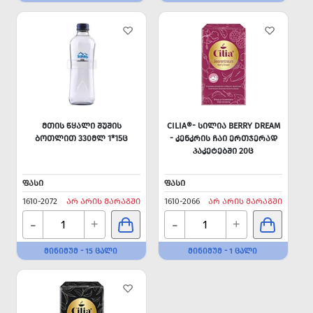
ᲛᲗᲘᲡ ᲬᲧᲐᲚᲘ ᲨᲣᲨᲘᲡ
CILIA®- ᲡᲘᲚᲘᲐ BERRY DREAM
ᲑᲝᲗᲚᲘᲗ 330ᲛᲚ 1*15Ც
- ᲙᲔᲜᲙᲠᲘᲡ ᲩᲐᲘ ᲔᲠᲗᲯᲔᲠᲐᲓ
ᲞᲐᲙᲔᲢᲔᲑᲨᲘ 20Ც
ᲤᲐᲡᲘ
ᲤᲐᲡᲘ
1610-2072
ᲐᲠ ᲐᲠᲘᲡ ᲛᲐᲠᲐᲒᲨᲘ
1610-2066
ᲐᲠ ᲐᲠᲘᲡ ᲛᲐᲠᲐᲒᲨᲘ
-
-
+
+
ᲛᲘᲜᲘᲛᲣᲛ - 15 ᲪᲐᲚᲘ
ᲛᲘᲜᲘᲛᲣᲛ - 1 ᲪᲐᲚᲘ