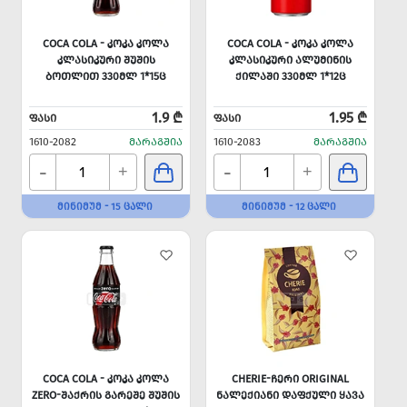
COCA COLA - ᲙᲝᲙᲐ ᲙᲝᲚᲐ
COCA COLA - ᲙᲝᲙᲐ ᲙᲝᲚᲐ
ᲙᲚᲐᲡᲘᲙᲣᲠᲘ ᲨᲣᲨᲘᲡ
ᲙᲚᲐᲡᲘᲙᲣᲠᲘ ᲐᲚᲣᲛᲘᲜᲘᲡ
ᲑᲝᲗᲚᲘᲗ 330ᲛᲚ 1*15Ც
ᲥᲘᲚᲐᲨᲘ 330ᲛᲚ 1*12Ც
1.9 ₾
1.95 ₾
ᲤᲐᲡᲘ
ᲤᲐᲡᲘ
1610-2082
ᲛᲐᲠᲐᲒᲨᲘᲐ
1610-2083
ᲛᲐᲠᲐᲒᲨᲘᲐ
-
-
+
+
ᲛᲘᲜᲘᲛᲣᲛ - 15 ᲪᲐᲚᲘ
ᲛᲘᲜᲘᲛᲣᲛ - 12 ᲪᲐᲚᲘ
COCA COLA - ᲙᲝᲙᲐ ᲙᲝᲚᲐ
CHERIE-ᲩᲔᲠᲘ ORIGINAL
ZERO-ᲨᲐᲥᲠᲘᲡ ᲒᲐᲠᲔᲨᲔ ᲨᲣᲨᲘᲡ
ᲜᲐᲚᲔᲥᲘᲐᲜᲘ ᲓᲐᲤᲥᲣᲚᲘ ᲧᲐᲕᲐ