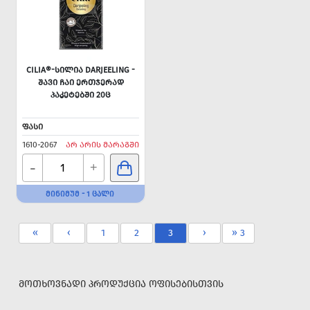
CILIA®-ᲡᲘᲚᲘᲐ DARJEELING -
ᲨᲐᲕᲘ ᲩᲐᲘ ᲔᲠᲗᲯᲔᲠᲐᲓ
ᲞᲐᲙᲔᲢᲔᲑᲨᲘ 20Ც
ᲤᲐᲡᲘ
1610-2067
ᲐᲠ ᲐᲠᲘᲡ ᲛᲐᲠᲐᲒᲨᲘ
-
+
ᲛᲘᲜᲘᲛᲣᲛ - 1 ᲪᲐᲚᲘ
«
‹
1
2
3
›
» 3
ᲛᲝᲗᲮᲝᲕᲜᲐᲓᲘ ᲞᲠᲝᲓᲣᲥᲪᲘᲐ ᲝᲤᲘᲡᲔᲑᲘᲡᲗᲕᲘᲡ