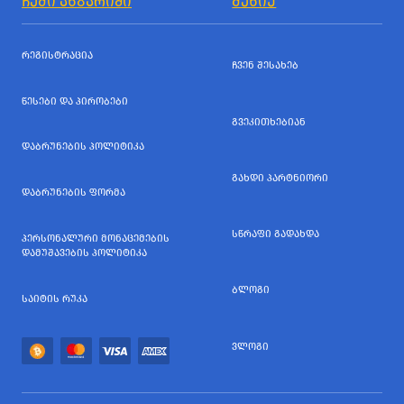
ᲩᲔᲛᲘ ᲐᲜᲒᲐᲠᲘᲨᲘ
ᲛᲔᲜᲘᲣ
ᲠᲔᲒᲘᲡᲢᲠᲐᲪᲘᲐ
ᲩᲕᲔᲜ ᲨᲔᲡᲐᲮᲔᲑ
ᲬᲔᲡᲔᲑᲘ ᲓᲐ ᲞᲘᲠᲝᲑᲔᲑᲘ
ᲒᲕᲔᲙᲘᲗᲮᲔᲑᲘᲐᲜ
ᲓᲐᲑᲠᲣᲜᲔᲑᲘᲡ ᲞᲝᲚᲘᲢᲘᲙᲐ
ᲒᲐᲮᲓᲘ ᲞᲐᲠᲢᲜᲘᲝᲠᲘ
ᲓᲐᲑᲠᲣᲜᲔᲑᲘᲡ ᲤᲝᲠᲛᲐ
ᲡᲬᲠᲐᲤᲘ ᲒᲐᲓᲐᲮᲓᲐ
ᲞᲔᲠᲡᲝᲜᲐᲚᲣᲠᲘ ᲛᲝᲜᲐᲪᲔᲛᲔᲑᲘᲡ
ᲓᲐᲛᲣᲨᲐᲕᲔᲑᲘᲡ ᲞᲝᲚᲘᲢᲘᲙᲐ
ᲑᲚᲝᲒᲘ
ᲡᲐᲘᲢᲘᲡ ᲠᲣᲙᲐ
ᲕᲚᲝᲒᲘ