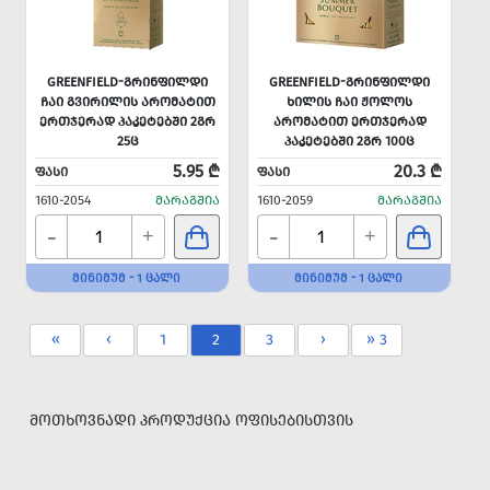
GREENFIELD-ᲒᲠᲘᲜᲤᲘᲚᲓᲘ
GREENFIELD-ᲒᲠᲘᲜᲤᲘᲚᲓᲘ
ᲩᲐᲘ ᲒᲕᲘᲠᲘᲚᲘᲡ ᲐᲠᲝᲛᲐᲢᲘᲗ
ᲮᲘᲚᲘᲡ ᲩᲐᲘ ᲟᲝᲚᲝᲡ
ᲔᲠᲗᲯᲔᲠᲐᲓ ᲞᲐᲙᲔᲢᲔᲑᲨᲘ 2ᲒᲠ
ᲐᲠᲝᲛᲐᲢᲘᲗ ᲔᲠᲗᲯᲔᲠᲐᲓ
25Ც
ᲞᲐᲙᲔᲢᲔᲑᲨᲘ 2ᲒᲠ 100Ც
5.95 ₾
20.3 ₾
ᲤᲐᲡᲘ
ᲤᲐᲡᲘ
1610-2054
ᲛᲐᲠᲐᲒᲨᲘᲐ
1610-2059
ᲛᲐᲠᲐᲒᲨᲘᲐ
-
-
+
+
ᲛᲘᲜᲘᲛᲣᲛ - 1 ᲪᲐᲚᲘ
ᲛᲘᲜᲘᲛᲣᲛ - 1 ᲪᲐᲚᲘ
«
‹
1
2
3
›
» 3
ᲛᲝᲗᲮᲝᲕᲜᲐᲓᲘ ᲞᲠᲝᲓᲣᲥᲪᲘᲐ ᲝᲤᲘᲡᲔᲑᲘᲡᲗᲕᲘᲡ