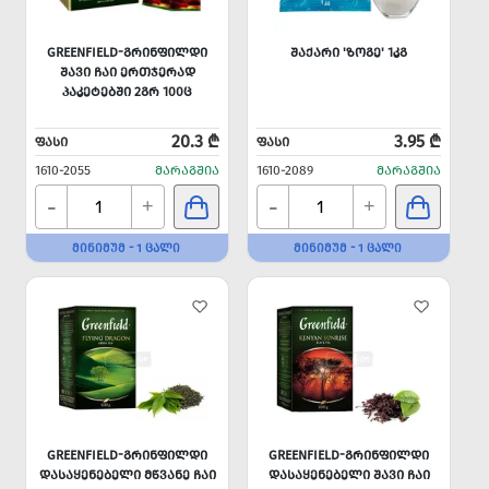
GREENFIELD-ᲒᲠᲘᲜᲤᲘᲚᲓᲘ
ᲨᲐᲥᲐᲠᲘ 'ᲖᲝᲒᲔ' 1ᲙᲒ
ᲨᲐᲕᲘ ᲩᲐᲘ ᲔᲠᲗᲯᲔᲠᲐᲓ
ᲞᲐᲙᲔᲢᲔᲑᲨᲘ 2ᲒᲠ 100Ც
20.3 ₾
3.95 ₾
ᲤᲐᲡᲘ
ᲤᲐᲡᲘ
1610-2055
ᲛᲐᲠᲐᲒᲨᲘᲐ
1610-2089
ᲛᲐᲠᲐᲒᲨᲘᲐ
-
-
+
+
ᲛᲘᲜᲘᲛᲣᲛ - 1 ᲪᲐᲚᲘ
ᲛᲘᲜᲘᲛᲣᲛ - 1 ᲪᲐᲚᲘ
GREENFIELD-ᲒᲠᲘᲜᲤᲘᲚᲓᲘ
GREENFIELD-ᲒᲠᲘᲜᲤᲘᲚᲓᲘ
ᲓᲐᲡᲐᲧᲔᲜᲔᲑᲔᲚᲘ ᲛᲬᲕᲐᲜᲔ ᲩᲐᲘ
ᲓᲐᲡᲐᲧᲔᲜᲔᲑᲔᲚᲘ ᲨᲐᲕᲘ ᲩᲐᲘ