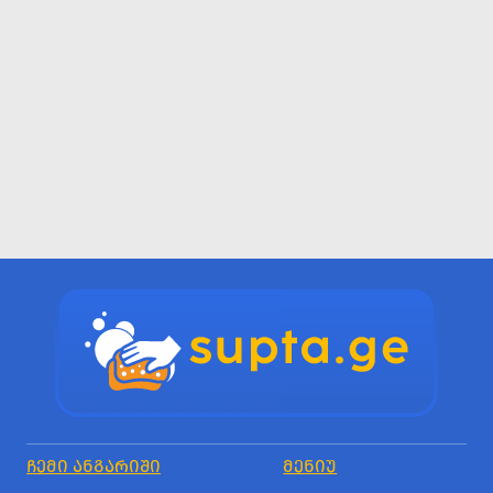
ᲩᲔᲛᲘ ᲐᲜᲒᲐᲠᲘᲨᲘ
ᲛᲔᲜᲘᲣ