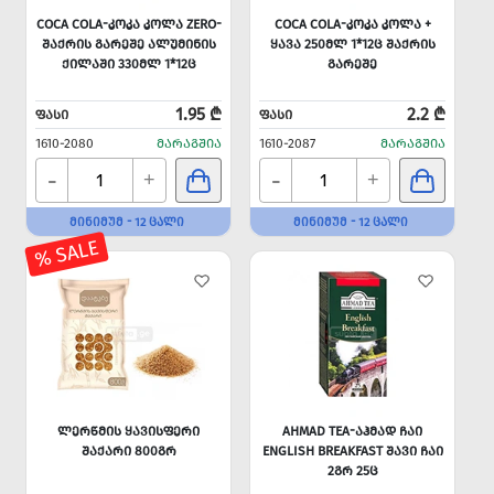
COCA COLA-ᲙᲝᲙᲐ ᲙᲝᲚᲐ ZERO-
COCA COLA-ᲙᲝᲙᲐ ᲙᲝᲚᲐ +
ᲨᲐᲥᲠᲘᲡ ᲒᲐᲠᲔᲨᲔ ᲐᲚᲣᲛᲘᲜᲘᲡ
ᲧᲐᲕᲐ 250ᲛᲚ 1*12Ც ᲨᲐᲥᲠᲘᲡ
ᲥᲘᲚᲐᲨᲘ 330ᲛᲚ 1*12Ც
ᲒᲐᲠᲔᲨᲔ
1.95 ₾
2.2 ₾
ᲤᲐᲡᲘ
ᲤᲐᲡᲘ
1610-2080
ᲛᲐᲠᲐᲒᲨᲘᲐ
1610-2087
ᲛᲐᲠᲐᲒᲨᲘᲐ
-
-
+
+
ᲛᲘᲜᲘᲛᲣᲛ - 12 ᲪᲐᲚᲘ
ᲛᲘᲜᲘᲛᲣᲛ - 12 ᲪᲐᲚᲘ
% SALE
ᲚᲔᲠᲬᲛᲘᲡ ᲧᲐᲕᲘᲡᲤᲔᲠᲘ
AHMAD TEA-ᲐᲰᲛᲐᲓ ᲩᲐᲘ
ᲨᲐᲥᲐᲠᲘ 800ᲒᲠ
ENGLISH BREAKFAST ᲨᲐᲕᲘ ᲩᲐᲘ
2ᲒᲠ 25Ც