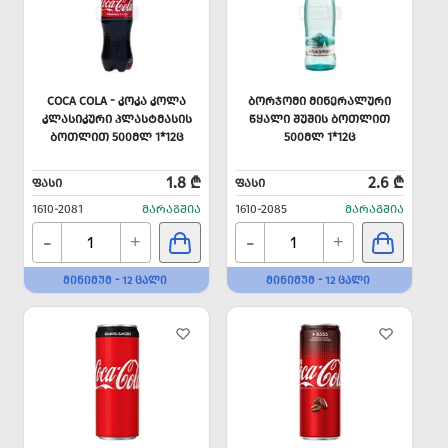
COCA COLA - ᲙᲝᲙᲐ ᲙᲝᲚᲐ
ᲑᲝᲠᲯᲝᲛᲘ ᲛᲘᲜᲔᲠᲐᲚᲣᲠᲘ
ᲙᲚᲐᲡᲘᲙᲣᲠᲘ ᲞᲚᲐᲡᲢᲛᲐᲡᲘᲡ
ᲬᲧᲐᲚᲘ ᲨᲣᲨᲘᲡ ᲑᲝᲗᲚᲘᲗ
ᲑᲝᲗᲚᲘᲗ 500ᲛᲚ 1*12Ც
500ᲛᲚ 1*12Ც
1.8 ₾
2.6 ₾
ᲤᲐᲡᲘ
ᲤᲐᲡᲘ
1610-2081
ᲛᲐᲠᲐᲒᲨᲘᲐ
1610-2085
ᲛᲐᲠᲐᲒᲨᲘᲐ
-
-
+
+
ᲛᲘᲜᲘᲛᲣᲛ - 12 ᲪᲐᲚᲘ
ᲛᲘᲜᲘᲛᲣᲛ - 12 ᲪᲐᲚᲘ