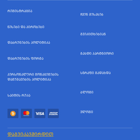
ᲠᲔᲒᲘᲡᲢᲠᲐᲪᲘᲐ
ᲩᲕᲔᲜ ᲨᲔᲡᲐᲮᲔᲑ
ᲬᲔᲡᲔᲑᲘ ᲓᲐ ᲞᲘᲠᲝᲑᲔᲑᲘ
ᲒᲕᲔᲙᲘᲗᲮᲔᲑᲘᲐᲜ
ᲓᲐᲑᲠᲣᲜᲔᲑᲘᲡ ᲞᲝᲚᲘᲢᲘᲙᲐ
ᲒᲐᲮᲓᲘ ᲞᲐᲠᲢᲜᲘᲝᲠᲘ
ᲓᲐᲑᲠᲣᲜᲔᲑᲘᲡ ᲤᲝᲠᲛᲐ
ᲡᲬᲠᲐᲤᲘ ᲒᲐᲓᲐᲮᲓᲐ
ᲞᲔᲠᲡᲝᲜᲐᲚᲣᲠᲘ ᲛᲝᲜᲐᲪᲔᲛᲔᲑᲘᲡ
ᲓᲐᲛᲣᲨᲐᲕᲔᲑᲘᲡ ᲞᲝᲚᲘᲢᲘᲙᲐ
ᲑᲚᲝᲒᲘ
ᲡᲐᲘᲢᲘᲡ ᲠᲣᲙᲐ
ᲕᲚᲝᲒᲘ
ᲓᲐᲒᲕᲘᲙᲐᲕᲨᲘᲠᲓᲘᲗ