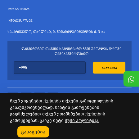
+995322110626
INFO@SUPTA.GE
ᲡᲐᲥᲐᲠᲗᲕᲔᲚᲝ, ᲗᲑᲘᲚᲘᲡᲘ, Მ. ᲬᲘᲜᲐᲛᲫᲦᲕᲠᲘᲨᲕᲘᲚᲘᲡ Ქ. N162
ᲓᲐᲒᲕᲘᲢᲝᲕᲔᲗ ᲗᲥᲕᲔᲜᲘ ᲡᲐᲙᲝᲜᲢᲐᲥᲢᲝ ᲩᲕᲔᲜ ᲣᲛᲝᲙᲚᲔᲡ ᲓᲠᲝᲨᲘ
ᲓᲐᲒᲘᲙᲐᲕᲨᲘᲠᲓᲔᲑᲘᲗ
ᲒᲐᲒᲖᲐᲕᲜᲐ
ჩვენ ვიყენებთ ქუქიებს თქვენი გამოცდილების
გასაუმჯობესებლად. საიტის გამოყენების
ყველა უფლება დაცულია
გაგრძელებით თქვენ ეთანხმებით ქუქიების
საიტის პროვაიდერი Webdoors.ge
გამოყენებას. გაიგე მეტი
ქუქი პოლიტიკა.
0
გასაგებია
Კატეგორიები
Აქციები
Კალათა
Პროფილი