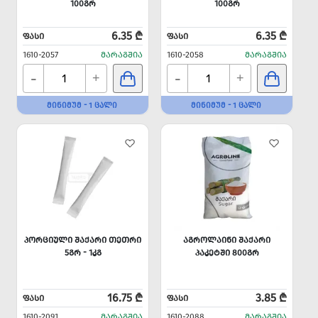
100ᲒᲠ
100ᲒᲠ
6.35 ₾
6.35 ₾
ᲤᲐᲡᲘ
ᲤᲐᲡᲘ
1610-2057
ᲛᲐᲠᲐᲒᲨᲘᲐ
1610-2058
ᲛᲐᲠᲐᲒᲨᲘᲐ
-
-
+
+
ᲛᲘᲜᲘᲛᲣᲛ - 1 ᲪᲐᲚᲘ
ᲛᲘᲜᲘᲛᲣᲛ - 1 ᲪᲐᲚᲘ
ᲞᲝᲠᲪᲘᲣᲚᲘ ᲨᲐᲥᲐᲠᲘ ᲗᲔᲗᲠᲘ
ᲐᲒᲠᲝᲚᲐᲘᲜᲘ ᲨᲐᲥᲐᲠᲘ
5ᲒᲠ - 1ᲙᲒ
ᲞᲐᲙᲔᲢᲨᲘ 800ᲒᲠ
16.75 ₾
3.85 ₾
ᲤᲐᲡᲘ
ᲤᲐᲡᲘ
1610-2091
ᲛᲐᲠᲐᲒᲨᲘᲐ
1610-2088
ᲛᲐᲠᲐᲒᲨᲘᲐ