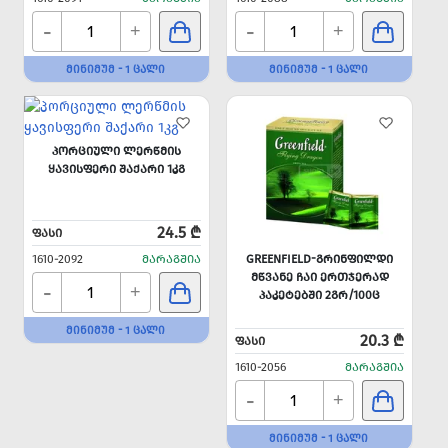
-
-
+
+
ᲛᲘᲜᲘᲛᲣᲛ - 1 ᲪᲐᲚᲘ
ᲛᲘᲜᲘᲛᲣᲛ - 1 ᲪᲐᲚᲘ
ᲞᲝᲠᲪᲘᲣᲚᲘ ᲚᲔᲠᲬᲛᲘᲡ
ᲧᲐᲕᲘᲡᲤᲔᲠᲘ ᲨᲐᲥᲐᲠᲘ 1ᲙᲒ
24.5 ₾
ᲤᲐᲡᲘ
1610-2092
ᲛᲐᲠᲐᲒᲨᲘᲐ
GREENFIELD-ᲒᲠᲘᲜᲤᲘᲚᲓᲘ
ᲛᲬᲕᲐᲜᲔ ᲩᲐᲘ ᲔᲠᲗᲯᲔᲠᲐᲓ
-
+
ᲞᲐᲙᲔᲢᲔᲑᲨᲘ 2ᲒᲠ/100Ც
ᲛᲘᲜᲘᲛᲣᲛ - 1 ᲪᲐᲚᲘ
20.3 ₾
ᲤᲐᲡᲘ
1610-2056
ᲛᲐᲠᲐᲒᲨᲘᲐ
-
+
ᲛᲘᲜᲘᲛᲣᲛ - 1 ᲪᲐᲚᲘ