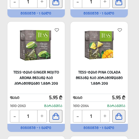
-
-
+
+
ᲛᲘᲜᲘᲛᲣᲛ - 1 ᲪᲐᲚᲘ
ᲛᲘᲜᲘᲛᲣᲛ - 1 ᲪᲐᲚᲘ
TESS-ᲢᲔᲡᲘ GINGER MOJITO
TESS-ᲢᲔᲡᲘ PINA COLADA
AROMA ᲛᲬᲕᲐᲜᲔ ᲩᲐᲘ
ᲛᲬᲕᲐᲜᲔ ᲩᲐᲘ ᲞᲘᲠᲐᲛᲘᲓᲔᲑᲨᲘ
ᲞᲘᲠᲐᲛᲘᲓᲔᲑᲨᲘ 1.8ᲒᲠ 20Ც
1.8ᲒᲠ 20Ც
5.95 ₾
5.95 ₾
ᲤᲐᲡᲘ
ᲤᲐᲡᲘ
1610-2063
ᲛᲐᲠᲐᲒᲨᲘᲐ
1610-2064
ᲛᲐᲠᲐᲒᲨᲘᲐ
-
-
+
+
ᲛᲘᲜᲘᲛᲣᲛ - 1 ᲪᲐᲚᲘ
ᲛᲘᲜᲘᲛᲣᲛ - 1 ᲪᲐᲚᲘ