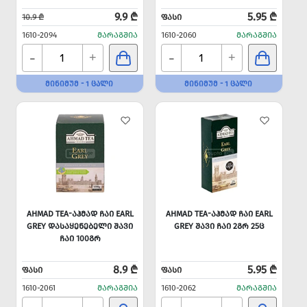
9.9 ₾
5.95 ₾
10.9 ₾
ᲤᲐᲡᲘ
1610-2094
ᲛᲐᲠᲐᲒᲨᲘᲐ
1610-2060
ᲛᲐᲠᲐᲒᲨᲘᲐ
-
-
+
+
ᲛᲘᲜᲘᲛᲣᲛ - 1 ᲪᲐᲚᲘ
ᲛᲘᲜᲘᲛᲣᲛ - 1 ᲪᲐᲚᲘ
AHMAD TEA-ᲐᲰᲛᲐᲓ ᲩᲐᲘ EARL
AHMAD TEA-ᲐᲰᲛᲐᲓ ᲩᲐᲘ EARL
GREY ᲓᲐᲡᲐᲧᲔᲜᲔᲑᲔᲚᲘ ᲨᲐᲕᲘ
GREY ᲨᲐᲕᲘ ᲩᲐᲘ 2ᲒᲠ 25Ც
ᲩᲐᲘ 100ᲒᲠ
8.9 ₾
5.95 ₾
ᲤᲐᲡᲘ
ᲤᲐᲡᲘ
1610-2061
ᲛᲐᲠᲐᲒᲨᲘᲐ
1610-2062
ᲛᲐᲠᲐᲒᲨᲘᲐ