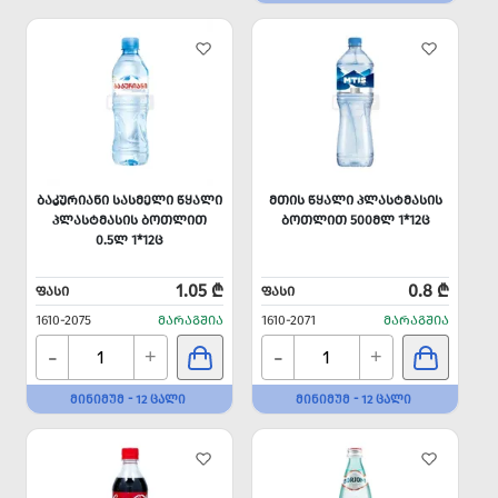
ᲑᲐᲙᲣᲠᲘᲐᲜᲘ ᲡᲐᲡᲛᲔᲚᲘ ᲬᲧᲐᲚᲘ
ᲛᲗᲘᲡ ᲬᲧᲐᲚᲘ ᲞᲚᲐᲡᲢᲛᲐᲡᲘᲡ
ᲞᲚᲐᲡᲢᲛᲐᲡᲘᲡ ᲑᲝᲗᲚᲘᲗ
ᲑᲝᲗᲚᲘᲗ 500ᲛᲚ 1*12Ც
0.5Ლ 1*12Ც
1.05 ₾
0.8 ₾
ᲤᲐᲡᲘ
ᲤᲐᲡᲘ
1610-2075
ᲛᲐᲠᲐᲒᲨᲘᲐ
1610-2071
ᲛᲐᲠᲐᲒᲨᲘᲐ
-
-
+
+
ᲛᲘᲜᲘᲛᲣᲛ - 12 ᲪᲐᲚᲘ
ᲛᲘᲜᲘᲛᲣᲛ - 12 ᲪᲐᲚᲘ