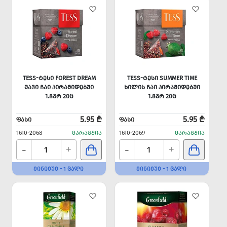
TESS-ᲢᲔᲡᲘ FOREST DREAM
TESS-ᲢᲔᲡᲘ SUMMER TIME
ᲨᲐᲕᲘ ᲩᲐᲘ ᲞᲘᲠᲐᲛᲘᲓᲔᲑᲨᲘ
ᲮᲘᲚᲘᲡ ᲩᲐᲘ ᲞᲘᲠᲐᲛᲘᲓᲔᲑᲨᲘ
1.8ᲒᲠ 20Ც
1.8ᲒᲠ 20Ც
5.95 ₾
5.95 ₾
ᲤᲐᲡᲘ
ᲤᲐᲡᲘ
1610-2068
ᲛᲐᲠᲐᲒᲨᲘᲐ
1610-2069
ᲛᲐᲠᲐᲒᲨᲘᲐ
-
-
+
+
ᲛᲘᲜᲘᲛᲣᲛ - 1 ᲪᲐᲚᲘ
ᲛᲘᲜᲘᲛᲣᲛ - 1 ᲪᲐᲚᲘ