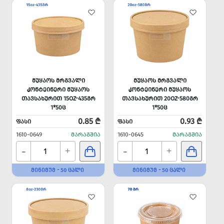
ᲛᲣᲧᲐᲝᲡ ᲛᲠᲒᲕᲐᲚᲘ
ᲛᲣᲧᲐᲝᲡ ᲛᲠᲒᲕᲐᲚᲘ
ᲙᲝᲜᲢᲔᲘᲜᲔᲠᲘ ᲛᲣᲧᲐᲝᲡ
ᲙᲝᲜᲢᲔᲘᲜᲔᲠᲘ ᲛᲣᲧᲐᲝᲡ
ᲗᲐᲕᲡᲐᲮᲣᲠᲘᲗ 15OZ-435ᲒᲠ
ᲗᲐᲕᲡᲐᲮᲣᲠᲘᲗ 20OZ-580ᲒᲠ
1*50Ც
1*50Ც
0.85 ₾
0.93 ₾
ᲤᲐᲡᲘ
ᲤᲐᲡᲘ
1610-0649
ᲛᲐᲠᲐᲒᲨᲘᲐ
1610-0645
ᲛᲐᲠᲐᲒᲨᲘᲐ
-
-
+
+
ᲛᲘᲜᲘᲛᲣᲛ - 50 ᲪᲐᲚᲘ
ᲛᲘᲜᲘᲛᲣᲛ - 50 ᲪᲐᲚᲘ