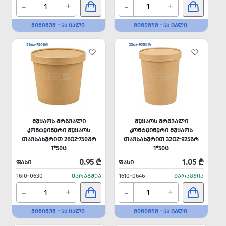
-
-
+
+
ᲛᲘᲜᲘᲛᲣᲛ - 50 ᲪᲐᲚᲘ
ᲛᲘᲜᲘᲛᲣᲛ - 50 ᲪᲐᲚᲘ
ᲛᲣᲧᲐᲝᲡ ᲛᲠᲒᲕᲐᲚᲘ
ᲛᲣᲧᲐᲝᲡ ᲛᲠᲒᲕᲐᲚᲘ
ᲙᲝᲜᲢᲔᲘᲜᲔᲠᲘ ᲛᲣᲧᲐᲝᲡ
ᲙᲝᲜᲢᲔᲘᲜᲔᲠᲘ ᲛᲣᲧᲐᲝᲡ
ᲗᲐᲕᲡᲐᲮᲣᲠᲘᲗ 26OZ-750ᲒᲠ
ᲗᲐᲕᲡᲐᲮᲣᲠᲘᲗ 32OZ-925ᲒᲠ
1*50Ც
1*50Ც
0.95 ₾
1.05 ₾
ᲤᲐᲡᲘ
ᲤᲐᲡᲘ
1610-0630
ᲛᲐᲠᲐᲒᲨᲘᲐ
1610-0646
ᲛᲐᲠᲐᲒᲨᲘᲐ
-
-
+
+
ᲛᲘᲜᲘᲛᲣᲛ - 50 ᲪᲐᲚᲘ
ᲛᲘᲜᲘᲛᲣᲛ - 50 ᲪᲐᲚᲘ