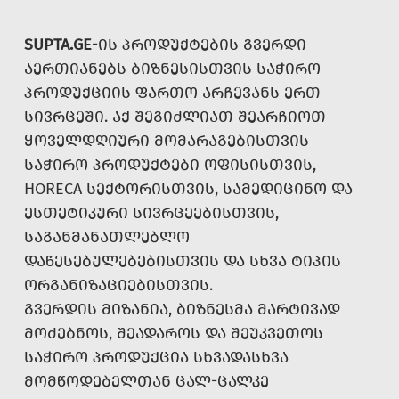
SUPTA.GE
-ᲘᲡ ᲞᲠᲝᲓᲣᲥᲢᲔᲑᲘᲡ ᲒᲕᲔᲠᲓᲘ
ᲐᲔᲠᲗᲘᲐᲜᲔᲑᲡ ᲑᲘᲖᲜᲔᲡᲘᲡᲗᲕᲘᲡ ᲡᲐᲭᲘᲠᲝ
ᲞᲠᲝᲓᲣᲥᲪᲘᲘᲡ ᲤᲐᲠᲗᲝ ᲐᲠᲩᲔᲕᲐᲜᲡ ᲔᲠᲗ
ᲡᲘᲕᲠᲪᲔᲨᲘ. ᲐᲥ ᲨᲔᲒᲘᲫᲚᲘᲐᲗ ᲨᲔᲐᲠᲩᲘᲝᲗ
ᲧᲝᲕᲔᲚᲓᲦᲘᲣᲠᲘ ᲛᲝᲛᲐᲠᲐᲒᲔᲑᲘᲡᲗᲕᲘᲡ
ᲡᲐᲭᲘᲠᲝ ᲞᲠᲝᲓᲣᲥᲢᲔᲑᲘ ᲝᲤᲘᲡᲘᲡᲗᲕᲘᲡ,
HORECA ᲡᲔᲥᲢᲝᲠᲘᲡᲗᲕᲘᲡ, ᲡᲐᲛᲔᲓᲘᲪᲘᲜᲝ ᲓᲐ
ᲔᲡᲗᲔᲢᲘᲙᲣᲠᲘ ᲡᲘᲕᲠᲪᲔᲔᲑᲘᲡᲗᲕᲘᲡ,
ᲡᲐᲒᲐᲜᲛᲐᲜᲐᲗᲚᲔᲑᲚᲝ
ᲓᲐᲬᲔᲡᲔᲑᲣᲚᲔᲑᲔᲑᲘᲡᲗᲕᲘᲡ ᲓᲐ ᲡᲮᲕᲐ ᲢᲘᲞᲘᲡ
ᲝᲠᲒᲐᲜᲘᲖᲐᲪᲘᲔᲑᲘᲡᲗᲕᲘᲡ.
ᲒᲕᲔᲠᲓᲘᲡ ᲛᲘᲖᲐᲜᲘᲐ, ᲑᲘᲖᲜᲔᲡᲛᲐ ᲛᲐᲠᲢᲘᲕᲐᲓ
ᲛᲝᲫᲔᲑᲜᲝᲡ, ᲨᲔᲐᲓᲐᲠᲝᲡ ᲓᲐ ᲨᲔᲣᲙᲕᲔᲗᲝᲡ
ᲡᲐᲭᲘᲠᲝ ᲞᲠᲝᲓᲣᲥᲪᲘᲐ ᲡᲮᲕᲐᲓᲐᲡᲮᲕᲐ
ᲛᲝᲛᲬᲝᲓᲔᲑᲔᲚᲗᲐᲜ ᲪᲐᲚ-ᲪᲐᲚᲙᲔ