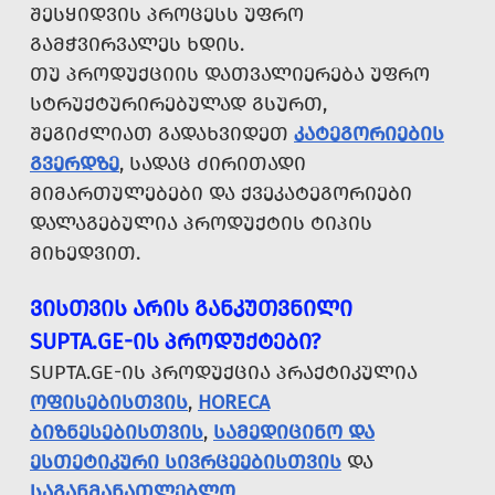
ᲨᲔᲡᲧᲘᲓᲕᲘᲡ ᲞᲠᲝᲪᲔᲡᲡ ᲣᲤᲠᲝ
ᲒᲐᲛᲭᲕᲘᲠᲕᲐᲚᲔᲡ ᲮᲓᲘᲡ.
ᲗᲣ ᲞᲠᲝᲓᲣᲥᲪᲘᲘᲡ ᲓᲐᲗᲕᲐᲚᲘᲔᲠᲔᲑᲐ ᲣᲤᲠᲝ
ᲡᲢᲠᲣᲥᲢᲣᲠᲘᲠᲔᲑᲣᲚᲐᲓ ᲒᲡᲣᲠᲗ,
ᲨᲔᲒᲘᲫᲚᲘᲐᲗ ᲒᲐᲓᲐᲮᲕᲘᲓᲔᲗ
ᲙᲐᲢᲔᲒᲝᲠᲘᲔᲑᲘᲡ
ᲒᲕᲔᲠᲓᲖᲔ
, ᲡᲐᲓᲐᲪ ᲫᲘᲠᲘᲗᲐᲓᲘ
ᲛᲘᲛᲐᲠᲗᲣᲚᲔᲑᲔᲑᲘ ᲓᲐ ᲥᲕᲔᲙᲐᲢᲔᲒᲝᲠᲘᲔᲑᲘ
ᲓᲐᲚᲐᲒᲔᲑᲣᲚᲘᲐ ᲞᲠᲝᲓᲣᲥᲢᲘᲡ ᲢᲘᲞᲘᲡ
ᲛᲘᲮᲔᲓᲕᲘᲗ.
ᲕᲘᲡᲗᲕᲘᲡ ᲐᲠᲘᲡ ᲒᲐᲜᲙᲣᲗᲕᲜᲘᲚᲘ
SUPTA.GE-ᲘᲡ ᲞᲠᲝᲓᲣᲥᲢᲔᲑᲘ?
SUPTA.GE-ᲘᲡ ᲞᲠᲝᲓᲣᲥᲪᲘᲐ ᲞᲠᲐᲥᲢᲘᲙᲣᲚᲘᲐ
ᲝᲤᲘᲡᲔᲑᲘᲡᲗᲕᲘᲡ
,
HORECA
ᲑᲘᲖᲜᲔᲡᲔᲑᲘᲡᲗᲕᲘᲡ
,
ᲡᲐᲛᲔᲓᲘᲪᲘᲜᲝ ᲓᲐ
ᲔᲡᲗᲔᲢᲘᲙᲣᲠᲘ ᲡᲘᲕᲠᲪᲔᲔᲑᲘᲡᲗᲕᲘᲡ
ᲓᲐ
ᲡᲐᲒᲐᲜᲛᲐᲜᲐᲗᲚᲔᲑᲚᲝ