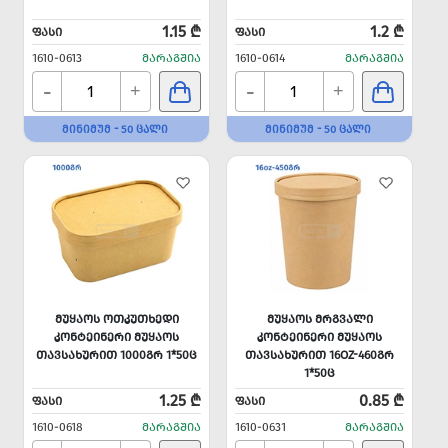
1.15 ₾
1.2 ₾
ᲤᲐᲡᲘ
ᲤᲐᲡᲘ
1610-0613
ᲛᲐᲠᲐᲒᲨᲘᲐ
1610-0614
ᲛᲐᲠᲐᲒᲨᲘᲐ
-
-
+
+
ᲛᲘᲜᲘᲛᲣᲛ - 50 ᲪᲐᲚᲘ
ᲛᲘᲜᲘᲛᲣᲛ - 50 ᲪᲐᲚᲘ
ᲛᲣᲧᲐᲝᲡ ᲝᲗᲙᲣᲗᲮᲔᲓᲘ
ᲛᲣᲧᲐᲝᲡ ᲛᲠᲒᲕᲐᲚᲘ
ᲙᲝᲜᲢᲔᲘᲜᲔᲠᲘ ᲛᲣᲧᲐᲝᲡ
ᲙᲝᲜᲢᲔᲘᲜᲔᲠᲘ ᲛᲣᲧᲐᲝᲡ
ᲗᲐᲕᲡᲐᲮᲣᲠᲘᲗ 1000ᲒᲠ 1*50Ც
ᲗᲐᲕᲡᲐᲮᲣᲠᲘᲗ 16OZ-460ᲒᲠ
1*50Ც
1.25 ₾
0.85 ₾
ᲤᲐᲡᲘ
ᲤᲐᲡᲘ
1610-0618
ᲛᲐᲠᲐᲒᲨᲘᲐ
1610-0631
ᲛᲐᲠᲐᲒᲨᲘᲐ