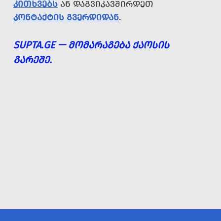
ᲙᲘᲗᲮᲕᲔᲑᲡ
ᲐᲜ ᲓᲐᲒᲕᲘᲙᲐᲕᲨᲘᲠᲓᲔᲗ
ᲙᲝᲜᲢᲐᲥᲢᲘᲡ ᲒᲕᲔᲠᲓᲘᲓᲐᲜ
.
SUPTA.GE — ᲛᲝᲛᲐᲠᲐᲒᲔᲑᲐ ᲥᲐᲝᲡᲘᲡ
ᲒᲐᲠᲔᲨᲔ.