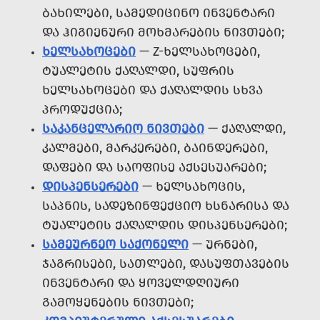
ᲑᲐᲮᲘᲚᲔᲑᲘ, ᲡᲐᲛᲔᲓᲘᲪᲘᲜᲝ ᲘᲜᲕᲔᲜᲢᲐᲠᲘ
ᲓᲐ ᲰᲘᲒᲘᲔᲜᲣᲠᲘ ᲛᲝᲮᲛᲐᲠᲔᲑᲘᲡ ᲜᲘᲕᲗᲔᲑᲘ;
ᲮᲔᲚᲡᲐᲮᲝᲪᲔᲑᲘ
— Z-ᲮᲔᲚᲡᲐᲮᲝᲪᲔᲑᲘ,
ᲢᲣᲐᲚᲔᲢᲘᲡ ᲥᲐᲦᲐᲚᲓᲘ, ᲡᲣᲤᲠᲘᲡ
ᲮᲔᲚᲡᲐᲮᲝᲪᲔᲑᲘ ᲓᲐ ᲥᲐᲦᲐᲚᲓᲘᲡ ᲡᲮᲕᲐ
ᲞᲠᲝᲓᲣᲥᲪᲘᲐ;
ᲡᲐᲙᲐᲜᲪᲔᲚᲐᲠᲘᲝ ᲜᲘᲕᲗᲔᲑᲘ
— ᲥᲐᲦᲐᲚᲓᲘ,
ᲙᲐᲚᲛᲔᲑᲘ, ᲛᲐᲠᲙᲔᲠᲔᲑᲘ, ᲑᲐᲘᲜᲓᲔᲠᲔᲑᲘ,
ᲓᲐᲤᲔᲑᲘ ᲓᲐ ᲡᲐᲝᲤᲘᲡᲔ ᲐᲥᲡᲔᲡᲣᲐᲠᲔᲑᲘ;
ᲓᲘᲡᲞᲔᲜᲡᲔᲠᲔᲑᲘ
— ᲮᲔᲚᲡᲐᲮᲝᲪᲘᲡ,
ᲡᲐᲞᲜᲘᲡ, ᲡᲐᲓᲔᲖᲘᲜᲤᲔᲥᲪᲘᲝ ᲮᲡᲜᲐᲠᲘᲡᲐ ᲓᲐ
ᲢᲣᲐᲚᲔᲢᲘᲡ ᲥᲐᲦᲐᲚᲓᲘᲡ ᲓᲘᲡᲞᲔᲜᲡᲔᲠᲔᲑᲘ;
ᲡᲐᲛᲔᲣᲠᲜᲔᲝ ᲡᲐᲥᲝᲜᲔᲚᲘ
— ᲣᲠᲜᲔᲑᲘ,
ᲯᲐᲒᲠᲘᲡᲔᲑᲘ, ᲡᲐᲗᲚᲔᲑᲘ, ᲓᲐᲡᲣᲤᲗᲐᲕᲔᲑᲘᲡ
ᲘᲜᲕᲔᲜᲢᲐᲠᲘ ᲓᲐ ᲧᲝᲕᲔᲚᲓᲦᲘᲣᲠᲘ
ᲒᲐᲛᲝᲧᲔᲜᲔᲑᲘᲡ ᲜᲘᲕᲗᲔᲑᲘ;