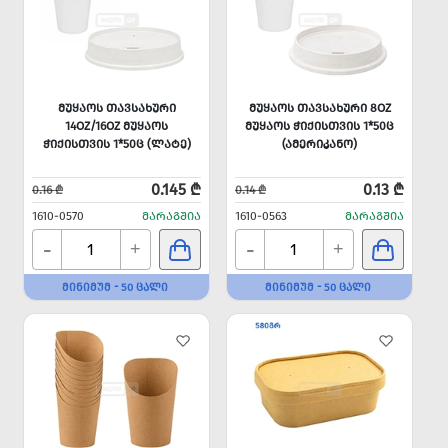
ᲛᲣᲧᲐᲝᲡ ᲗᲐᲕᲡᲐᲮᲣᲠᲘ
ᲛᲣᲧᲐᲝᲡ ᲗᲐᲕᲡᲐᲮᲣᲠᲘ 8OZ
14OZ/16OZ ᲛᲣᲧᲐᲝᲡ
ᲛᲣᲧᲐᲝᲡ ᲭᲘᲥᲘᲡᲗᲕᲘᲡ 1*50Ც
ᲭᲘᲥᲘᲡᲗᲕᲘᲡ 1*50Ც (ᲚᲐᲢᲔ)
(ᲐᲛᲔᲠᲘᲙᲐᲜᲝ)
0.145 ₾
0.13 ₾
0.16 ₾
0.14 ₾
1610-0570
ᲛᲐᲠᲐᲒᲨᲘᲐ
1610-0563
ᲛᲐᲠᲐᲒᲨᲘᲐ
-
-
+
+
ᲛᲘᲜᲘᲛᲣᲛ - 50 ᲪᲐᲚᲘ
ᲛᲘᲜᲘᲛᲣᲛ - 50 ᲪᲐᲚᲘ