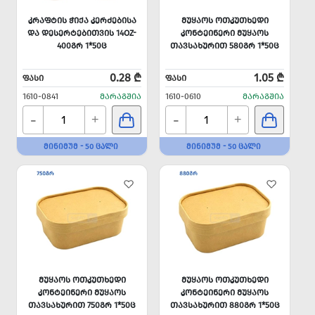
ᲙᲠᲐᲤᲢᲘᲡ ᲭᲘᲥᲐ ᲙᲔᲠᲫᲔᲑᲘᲡᲐ
ᲛᲣᲧᲐᲝᲡ ᲝᲗᲙᲣᲗᲮᲔᲓᲘ
ᲓᲐ ᲓᲔᲡᲔᲠᲢᲔᲑᲘᲗᲕᲘᲡ 14OZ-
ᲙᲝᲜᲢᲔᲘᲜᲔᲠᲘ ᲛᲣᲧᲐᲝᲡ
400ᲒᲠ 1*50Ც
ᲗᲐᲕᲡᲐᲮᲣᲠᲘᲗ 580ᲒᲠ 1*50Ც
0.28 ₾
1.05 ₾
ᲤᲐᲡᲘ
ᲤᲐᲡᲘ
1610-0841
ᲛᲐᲠᲐᲒᲨᲘᲐ
1610-0610
ᲛᲐᲠᲐᲒᲨᲘᲐ
-
-
+
+
ᲛᲘᲜᲘᲛᲣᲛ - 50 ᲪᲐᲚᲘ
ᲛᲘᲜᲘᲛᲣᲛ - 50 ᲪᲐᲚᲘ
ᲛᲣᲧᲐᲝᲡ ᲝᲗᲙᲣᲗᲮᲔᲓᲘ
ᲛᲣᲧᲐᲝᲡ ᲝᲗᲙᲣᲗᲮᲔᲓᲘ
ᲙᲝᲜᲢᲔᲘᲜᲔᲠᲘ ᲛᲣᲧᲐᲝᲡ
ᲙᲝᲜᲢᲔᲘᲜᲔᲠᲘ ᲛᲣᲧᲐᲝᲡ
ᲗᲐᲕᲡᲐᲮᲣᲠᲘᲗ 750ᲒᲠ 1*50Ც
ᲗᲐᲕᲡᲐᲮᲣᲠᲘᲗ 880ᲒᲠ 1*50Ც