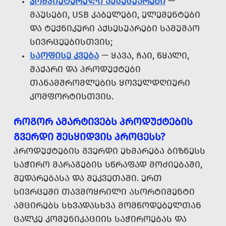
ᲙᲝᲛᲞᲘᲣᲢᲔᲠᲣᲚᲘ ᲐᲥᲡᲔᲡᲣᲐᲠᲔᲑᲘ
—
ᲛᲐᲣᲡᲔᲑᲘ, USB ᲙᲐᲑᲔᲚᲔᲑᲘ, ᲔᲚᲔᲛᲔᲜᲢᲔᲑᲘ
ᲓᲐ ᲢᲔᲥᲜᲘᲙᲣᲠᲘ ᲐᲥᲡᲔᲡᲣᲐᲠᲔᲑᲘ ᲡᲐᲛᲣᲨᲐᲝ
ᲡᲘᲕᲠᲪᲔᲔᲑᲘᲡᲗᲕᲘᲡ;
ᲡᲐᲝᲤᲘᲡᲔ ᲙᲕᲔᲑᲐ
— ᲧᲐᲕᲐ, ᲩᲐᲘ, ᲬᲧᲐᲚᲘ,
ᲨᲐᲥᲐᲠᲘ ᲓᲐ ᲞᲠᲝᲓᲣᲥᲢᲔᲑᲘ
ᲗᲐᲜᲐᲛᲨᲠᲝᲛᲚᲔᲑᲘᲡ ᲧᲝᲕᲔᲚᲓᲦᲘᲣᲠᲘ
ᲙᲝᲛᲤᲝᲠᲢᲘᲡᲗᲕᲘᲡ.
ᲠᲝᲒᲝᲠ ᲐᲛᲐᲠᲢᲘᲕᲔᲑᲡ ᲞᲠᲝᲓᲣᲥᲢᲔᲑᲘᲡ
ᲒᲕᲔᲠᲓᲘ ᲨᲔᲡᲧᲘᲓᲕᲘᲡ ᲞᲠᲝᲪᲔᲡᲡ?
ᲞᲠᲝᲓᲣᲥᲢᲔᲑᲘᲡ ᲒᲕᲔᲠᲓᲘ ᲔᲮᲛᲐᲠᲔᲑᲐ ᲑᲘᲖᲜᲔᲡᲡ
ᲡᲐᲭᲘᲠᲝ ᲛᲐᲠᲐᲒᲔᲑᲘᲡ ᲡᲬᲠᲐᲤᲐᲓ ᲛᲝᲫᲘᲔᲑᲐᲨᲘ,
ᲨᲔᲓᲐᲠᲔᲑᲐᲡᲐ ᲓᲐ ᲨᲔᲙᲕᲔᲗᲐᲨᲘ. ᲔᲠᲗ
ᲡᲘᲕᲠᲪᲔᲨᲘ ᲗᲐᲕᲛᲝᲧᲠᲘᲚᲘ ᲐᲡᲝᲠᲢᲘᲛᲔᲜᲢᲘ
ᲐᲛᲪᲘᲠᲔᲑᲡ ᲡᲮᲕᲐᲓᲐᲡᲮᲕᲐ ᲛᲝᲛᲬᲝᲓᲔᲑᲔᲚᲗᲐᲜ
ᲪᲐᲚᲙᲔ ᲙᲝᲛᲣᲜᲘᲙᲐᲪᲘᲘᲡ ᲡᲐᲭᲘᲠᲝᲔᲑᲐᲡ ᲓᲐ