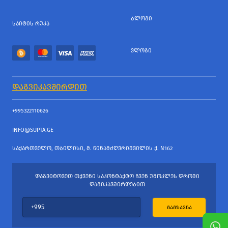
ᲑᲚᲝᲒᲘ
ᲡᲐᲘᲢᲘᲡ ᲠᲣᲙᲐ
ᲕᲚᲝᲒᲘ
ᲓᲐᲒᲕᲘᲙᲐᲕᲨᲘᲠᲓᲘᲗ
+995322110626
INFO@SUPTA.GE
ᲡᲐᲥᲐᲠᲗᲕᲔᲚᲝ, ᲗᲑᲘᲚᲘᲡᲘ, Მ. ᲬᲘᲜᲐᲛᲫᲦᲕᲠᲘᲨᲕᲘᲚᲘᲡ Ქ. N162
ᲓᲐᲒᲕᲘᲢᲝᲕᲔᲗ ᲗᲥᲕᲔᲜᲘ ᲡᲐᲙᲝᲜᲢᲐᲥᲢᲝ ᲩᲕᲔᲜ ᲣᲛᲝᲙᲚᲔᲡ ᲓᲠᲝᲨᲘ
ᲓᲐᲒᲘᲙᲐᲕᲨᲘᲠᲓᲔᲑᲘᲗ
ᲒᲐᲒᲖᲐᲕᲜᲐ