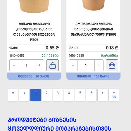
ᲛᲣᲧᲐᲝᲡ ᲛᲠᲒᲕᲐᲚᲘ
ᲔᲠᲗᲯᲔᲠᲐᲓᲘ ᲛᲣᲧᲐᲝᲡ
ᲙᲝᲜᲢᲔᲘᲜᲔᲠᲘ ᲛᲣᲧᲐᲝᲡ
ᲡᲐᲡᲝᲣᲡᲔ ᲙᲝᲜᲢᲔᲘᲜᲔᲠᲘ
ᲗᲐᲕᲡᲐᲮᲣᲠᲘᲗ 8OZ-230ᲒᲠ
ᲗᲐᲕᲡᲐᲮᲣᲠᲘᲗ 70ᲛᲚ 1*100Ც
1*50Ც
0.65 ₾
0.18 ₾
ᲤᲐᲡᲘ
ᲤᲐᲡᲘ
1610-0653
ᲛᲐᲠᲐᲒᲨᲘᲐ
1610-0655
ᲛᲐᲠᲐᲒᲨᲘᲐ
-
-
+
+
ᲛᲘᲜᲘᲛᲣᲛ - 50 ᲪᲐᲚᲘ
ᲛᲘᲜᲘᲛᲣᲛ - 100 ᲪᲐᲚᲘ
«
‹
1
2
3
4
5
6
›
»
36
ᲞᲠᲝᲓᲣᲥᲢᲔᲑᲘ ᲑᲘᲖᲜᲔᲡᲘᲡ
ᲧᲝᲕᲔᲚᲓᲦᲘᲣᲠᲘ ᲛᲝᲛᲐᲠᲐᲒᲔᲑᲘᲡᲗᲕᲘᲡ