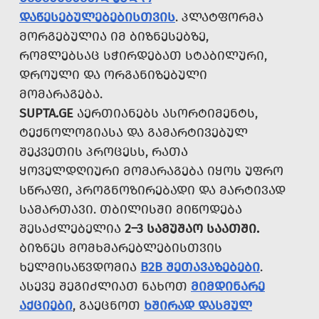
ᲓᲐᲬᲔᲡᲔᲑᲣᲚᲔᲑᲔᲑᲘᲡᲗᲕᲘᲡ
. ᲞᲚᲐᲢᲤᲝᲠᲛᲐ
ᲛᲝᲠᲒᲔᲑᲣᲚᲘᲐ ᲘᲛ ᲑᲘᲖᲜᲔᲡᲔᲑᲖᲔ,
ᲠᲝᲛᲚᲔᲑᲡᲐᲪ ᲡᲭᲘᲠᲓᲔᲑᲐᲗ ᲡᲢᲐᲑᲘᲚᲣᲠᲘ,
ᲓᲠᲝᲣᲚᲘ ᲓᲐ ᲝᲠᲒᲐᲜᲘᲖᲔᲑᲣᲚᲘ
ᲛᲝᲛᲐᲠᲐᲒᲔᲑᲐ.
SUPTA.GE
ᲐᲔᲠᲗᲘᲐᲜᲔᲑᲡ ᲐᲡᲝᲠᲢᲘᲛᲔᲜᲢᲡ,
ᲢᲔᲥᲜᲝᲚᲝᲒᲘᲐᲡᲐ ᲓᲐ ᲒᲐᲛᲐᲠᲢᲘᲕᲔᲑᲣᲚ
ᲨᲔᲙᲕᲔᲗᲘᲡ ᲞᲠᲝᲪᲔᲡᲡ, ᲠᲐᲗᲐ
ᲧᲝᲕᲔᲚᲓᲦᲘᲣᲠᲘ ᲛᲝᲛᲐᲠᲐᲒᲔᲑᲐ ᲘᲧᲝᲡ ᲣᲤᲠᲝ
ᲡᲬᲠᲐᲤᲘ, ᲞᲠᲝᲒᲜᲝᲖᲘᲠᲔᲑᲐᲓᲘ ᲓᲐ ᲛᲐᲠᲢᲘᲕᲐᲓ
ᲡᲐᲛᲐᲠᲗᲐᲕᲘ. ᲗᲑᲘᲚᲘᲡᲨᲘ ᲛᲘᲬᲝᲓᲔᲑᲐ
ᲨᲔᲡᲐᲫᲚᲔᲑᲔᲚᲘᲐ
2–3 ᲡᲐᲛᲣᲨᲐᲝ ᲡᲐᲐᲗᲨᲘ.
ᲑᲘᲖᲜᲔᲡ ᲛᲝᲛᲮᲛᲐᲠᲔᲑᲚᲔᲑᲘᲡᲗᲕᲘᲡ
ᲮᲔᲚᲛᲘᲡᲐᲬᲕᲓᲝᲛᲘᲐ
B2B ᲨᲔᲗᲐᲕᲐᲖᲔᲑᲔᲑᲘ
.
ᲐᲡᲔᲕᲔ ᲨᲔᲒᲘᲫᲚᲘᲐᲗ ᲜᲐᲮᲝᲗ
ᲛᲘᲛᲓᲘᲜᲐᲠᲔ
ᲐᲥᲪᲘᲔᲑᲘ
, ᲒᲐᲔᲪᲜᲝᲗ
ᲮᲨᲘᲠᲐᲓ ᲓᲐᲡᲛᲣᲚ