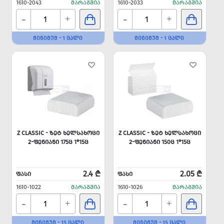
1610-2043
ᲛᲐᲠᲐᲒᲨᲘᲐ
1610-2033
ᲛᲐᲠᲐᲒᲨᲘᲐ
-
-
+
+
ᲛᲘᲜᲘᲛᲣᲛ - 1 ᲪᲐᲚᲘ
ᲛᲘᲜᲘᲛᲣᲛ - 1 ᲪᲐᲚᲘ
Z CLASSIC - ᲖᲔᲢ ᲮᲔᲚᲡᲐᲮᲝᲪᲘ
Z CLASSIC - ᲖᲔᲢ ᲮᲔᲚᲡᲐᲮᲝᲪᲘ
2-ᲤᲔᲜᲘᲐᲜᲘ 175Ც 1*15Ც
2-ᲤᲔᲜᲘᲐᲜᲘ 150Ც 1*15Ც
2.4 ₾
2.05 ₾
ᲤᲐᲡᲘ
ᲤᲐᲡᲘ
1610-1022
ᲛᲐᲠᲐᲒᲨᲘᲐ
1610-1026
ᲛᲐᲠᲐᲒᲨᲘᲐ
-
-
+
+
ᲛᲘᲜᲘᲛᲣᲛ - 15 ᲪᲐᲚᲘ
ᲛᲘᲜᲘᲛᲣᲛ - 15 ᲪᲐᲚᲘ