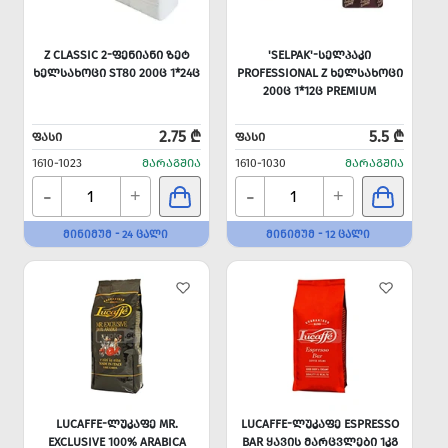
Z CLASSIC 2-ᲤᲔᲜᲘᲐᲜᲘ ᲖᲔᲢ
'SELPAK'-ᲡᲔᲚᲞᲐᲙᲘ
ᲮᲔᲚᲡᲐᲮᲝᲪᲘ ST80 200Ც 1*24Ც
PROFESSIONAL Z ᲮᲔᲚᲡᲐᲮᲝᲪᲘ
200Ც 1*12Ც PREMIUM
2.75 ₾
5.5 ₾
ᲤᲐᲡᲘ
ᲤᲐᲡᲘ
1610-1023
ᲛᲐᲠᲐᲒᲨᲘᲐ
1610-1030
ᲛᲐᲠᲐᲒᲨᲘᲐ
-
-
+
+
ᲛᲘᲜᲘᲛᲣᲛ - 24 ᲪᲐᲚᲘ
ᲛᲘᲜᲘᲛᲣᲛ - 12 ᲪᲐᲚᲘ
LUCAFFE-ᲚᲣᲙᲐᲤᲔ MR.
LUCAFFE-ᲚᲣᲙᲐᲤᲔ ESPRESSO
EXCLUSIVE 100% ARABICA
BAR ᲧᲐᲕᲘᲡ ᲛᲐᲠᲪᲕᲚᲔᲑᲘ 1ᲙᲒ