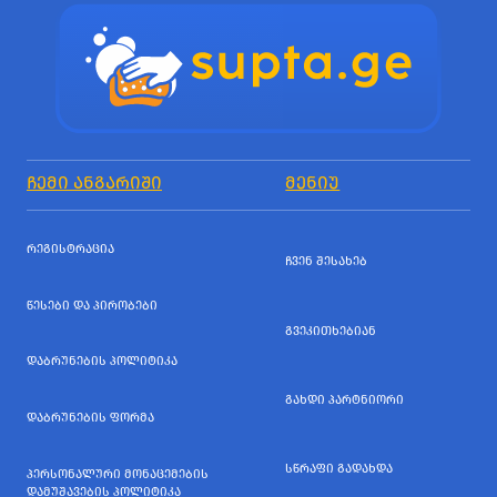
ᲩᲔᲛᲘ ᲐᲜᲒᲐᲠᲘᲨᲘ
ᲛᲔᲜᲘᲣ
ᲠᲔᲒᲘᲡᲢᲠᲐᲪᲘᲐ
ᲩᲕᲔᲜ ᲨᲔᲡᲐᲮᲔᲑ
ᲬᲔᲡᲔᲑᲘ ᲓᲐ ᲞᲘᲠᲝᲑᲔᲑᲘ
ᲒᲕᲔᲙᲘᲗᲮᲔᲑᲘᲐᲜ
ᲓᲐᲑᲠᲣᲜᲔᲑᲘᲡ ᲞᲝᲚᲘᲢᲘᲙᲐ
ᲒᲐᲮᲓᲘ ᲞᲐᲠᲢᲜᲘᲝᲠᲘ
ᲓᲐᲑᲠᲣᲜᲔᲑᲘᲡ ᲤᲝᲠᲛᲐ
ᲡᲬᲠᲐᲤᲘ ᲒᲐᲓᲐᲮᲓᲐ
ᲞᲔᲠᲡᲝᲜᲐᲚᲣᲠᲘ ᲛᲝᲜᲐᲪᲔᲛᲔᲑᲘᲡ
ᲓᲐᲛᲣᲨᲐᲕᲔᲑᲘᲡ ᲞᲝᲚᲘᲢᲘᲙᲐ