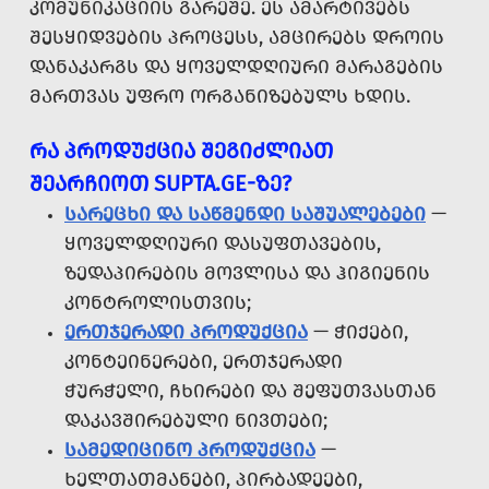
ᲙᲝᲛᲣᲜᲘᲙᲐᲪᲘᲘᲡ ᲒᲐᲠᲔᲨᲔ. ᲔᲡ ᲐᲛᲐᲠᲢᲘᲕᲔᲑᲡ
ᲨᲔᲡᲧᲘᲓᲕᲔᲑᲘᲡ ᲞᲠᲝᲪᲔᲡᲡ, ᲐᲛᲪᲘᲠᲔᲑᲡ ᲓᲠᲝᲘᲡ
ᲓᲐᲜᲐᲙᲐᲠᲒᲡ ᲓᲐ ᲧᲝᲕᲔᲚᲓᲦᲘᲣᲠᲘ ᲛᲐᲠᲐᲒᲔᲑᲘᲡ
ᲛᲐᲠᲗᲕᲐᲡ ᲣᲤᲠᲝ ᲝᲠᲒᲐᲜᲘᲖᲔᲑᲣᲚᲡ ᲮᲓᲘᲡ.
ᲠᲐ ᲞᲠᲝᲓᲣᲥᲪᲘᲐ ᲨᲔᲒᲘᲫᲚᲘᲐᲗ
ᲨᲔᲐᲠᲩᲘᲝᲗ SUPTA.GE-ᲖᲔ?
ᲡᲐᲠᲔᲪᲮᲘ ᲓᲐ ᲡᲐᲬᲛᲔᲜᲓᲘ ᲡᲐᲨᲣᲐᲚᲔᲑᲔᲑᲘ
—
ᲧᲝᲕᲔᲚᲓᲦᲘᲣᲠᲘ ᲓᲐᲡᲣᲤᲗᲐᲕᲔᲑᲘᲡ,
ᲖᲔᲓᲐᲞᲘᲠᲔᲑᲘᲡ ᲛᲝᲕᲚᲘᲡᲐ ᲓᲐ ᲰᲘᲒᲘᲔᲜᲘᲡ
ᲙᲝᲜᲢᲠᲝᲚᲘᲡᲗᲕᲘᲡ;
ᲔᲠᲗᲯᲔᲠᲐᲓᲘ ᲞᲠᲝᲓᲣᲥᲪᲘᲐ
— ᲭᲘᲥᲔᲑᲘ,
ᲙᲝᲜᲢᲔᲘᲜᲔᲠᲔᲑᲘ, ᲔᲠᲗᲯᲔᲠᲐᲓᲘ
ᲭᲣᲠᲭᲔᲚᲘ, ᲩᲮᲘᲠᲔᲑᲘ ᲓᲐ ᲨᲔᲤᲣᲗᲕᲐᲡᲗᲐᲜ
ᲓᲐᲙᲐᲕᲨᲘᲠᲔᲑᲣᲚᲘ ᲜᲘᲕᲗᲔᲑᲘ;
ᲡᲐᲛᲔᲓᲘᲪᲘᲜᲝ ᲞᲠᲝᲓᲣᲥᲪᲘᲐ
—
ᲮᲔᲚᲗᲐᲗᲛᲐᲜᲔᲑᲘ, ᲞᲘᲠᲑᲐᲓᲔᲔᲑᲘ,