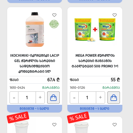
IKOCHIMIKI-ᲘᲙᲝᲩᲔᲛᲘᲙᲘ LACIP
MEGA POWER ᲭᲣᲠᲭᲚᲘᲡ
GEL ᲭᲣᲠᲭᲚᲘᲡ ᲡᲐᲠᲔᲪᲮᲘ
ᲡᲐᲠᲔᲪᲮᲘ ᲛᲐᲜᲥᲐᲜᲘᲡ
ᲡᲐᲓᲔᲖᲘᲜᲤᲔᲥᲪᲘᲝ
ᲢᲐᲑᲚᲔᲢᲔᲑᲘ 50Ც PROMO 1+1
ᲙᲝᲜᲪᲔᲜᲢᲠᲐᲢᲘ 5Ლ
67.4 ₾
55 ₾
ᲤᲐᲡᲘ
ᲤᲐᲡᲘ
1610-0434
ᲛᲐᲠᲐᲒᲨᲘᲐ
1610-0126
ᲛᲐᲠᲐᲒᲨᲘᲐ
-
-
+
+
ᲛᲘᲜᲘᲛᲣᲛ - 1 ᲪᲐᲚᲘ
ᲛᲘᲜᲘᲛᲣᲛ - 1 ᲪᲐᲚᲘ
% SALE
% SALE