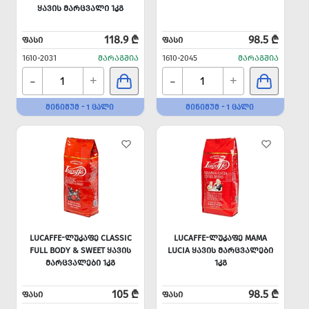
ᲧᲐᲕᲘᲡ ᲛᲐᲠᲪᲕᲐᲚᲘ 1ᲙᲒ
118.9 ₾
98.5 ₾
ᲤᲐᲡᲘ
ᲤᲐᲡᲘ
1610-2031
ᲛᲐᲠᲐᲒᲨᲘᲐ
1610-2045
ᲛᲐᲠᲐᲒᲨᲘᲐ
-
-
+
+
ᲛᲘᲜᲘᲛᲣᲛ - 1 ᲪᲐᲚᲘ
ᲛᲘᲜᲘᲛᲣᲛ - 1 ᲪᲐᲚᲘ
LUCAFFE-ᲚᲣᲙᲐᲤᲔ CLASSIC
LUCAFFE-ᲚᲣᲙᲐᲤᲔ MAMA
FULL BODY & SWEET ᲧᲐᲕᲘᲡ
LUCIA ᲧᲐᲕᲘᲡ ᲛᲐᲠᲪᲕᲐᲚᲔᲑᲘ
ᲛᲐᲠᲪᲕᲐᲚᲔᲑᲘ 1ᲙᲒ
1ᲙᲒ
105 ₾
98.5 ₾
ᲤᲐᲡᲘ
ᲤᲐᲡᲘ