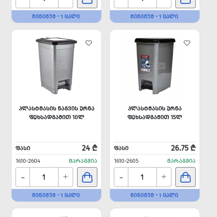
ᲛᲘᲜᲘᲛᲣᲛ - 1 ᲪᲐᲚᲘ
ᲛᲘᲜᲘᲛᲣᲛ - 1 ᲪᲐᲚᲘ
ᲞᲚᲐᲡᲢᲛᲐᲡᲘᲡ ᲜᲐᲒᲕᲘᲡ ᲣᲠᲜᲐ
ᲞᲚᲐᲡᲢᲛᲐᲡᲘᲡ ᲣᲠᲜᲐ
ᲤᲔᲮᲡᲐᲓᲒᲐᲛᲘᲗ 10Ლ
ᲤᲔᲮᲡᲐᲓᲒᲐᲛᲘᲗ 15Ლ
24 ₾
26.75 ₾
ᲤᲐᲡᲘ
ᲤᲐᲡᲘ
1610-2604
ᲛᲐᲠᲐᲒᲨᲘᲐ
1610-2605
ᲛᲐᲠᲐᲒᲨᲘᲐ
-
-
+
+
ᲛᲘᲜᲘᲛᲣᲛ - 1 ᲪᲐᲚᲘ
ᲛᲘᲜᲘᲛᲣᲛ - 1 ᲪᲐᲚᲘ