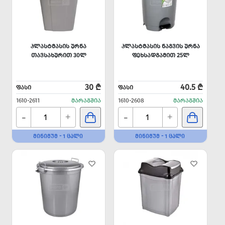
ᲞᲚᲐᲡᲢᲛᲐᲡᲘᲡ ᲣᲠᲜᲐ
ᲞᲚᲐᲡᲢᲛᲐᲡᲘᲡ ᲜᲐᲒᲕᲘᲡ ᲣᲠᲜᲐ
ᲗᲐᲕᲡᲐᲮᲣᲠᲘᲗ 30Ლ
ᲤᲔᲮᲡᲐᲓᲒᲐᲛᲘᲗ 25Ლ
30 ₾
40.5 ₾
ᲤᲐᲡᲘ
ᲤᲐᲡᲘ
1610-2611
ᲛᲐᲠᲐᲒᲨᲘᲐ
1610-2608
ᲛᲐᲠᲐᲒᲨᲘᲐ
-
-
+
+
ᲛᲘᲜᲘᲛᲣᲛ - 1 ᲪᲐᲚᲘ
ᲛᲘᲜᲘᲛᲣᲛ - 1 ᲪᲐᲚᲘ