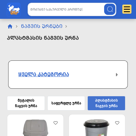
ᲜᲐᲒᲕᲘᲡ ᲣᲠᲜᲔᲑᲘ
Პლასტმასის Ნაგვის Ურნა
ᲧᲕᲔᲚᲐ ᲙᲐᲢᲔᲒᲝᲠᲘᲐ
მეტალის
პლასტმასის
საფერფლე ურნა
ნაგვის ურნა
ნაგვის ურნა