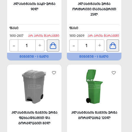
ᲞᲚᲐᲡᲢᲛᲐᲡᲘᲡ ᲑᲐᲙᲘ-ᲣᲠᲜᲐ
ᲞᲚᲐᲡᲢᲛᲐᲡᲘᲡ ᲣᲠᲜᲐ
90Ლ
ᲝᲠᲛᲮᲠᲘᲕᲘ ᲗᲐᲕᲡᲐᲮᲣᲠᲘᲗ
25Ლ
ᲤᲐᲡᲘ
ᲤᲐᲡᲘ
1610-2617
ᲐᲠ ᲐᲠᲘᲡ ᲛᲐᲠᲐᲒᲨᲘ
1610-2609
ᲐᲠ ᲐᲠᲘᲡ ᲛᲐᲠᲐᲒᲨᲘ
-
-
+
+
ᲛᲘᲜᲘᲛᲣᲛ - 1 ᲪᲐᲚᲘ
ᲛᲘᲜᲘᲛᲣᲛ - 1 ᲪᲐᲚᲘ
ᲞᲚᲐᲡᲢᲛᲐᲡᲘᲡ ᲜᲐᲒᲕᲘᲡ ᲣᲠᲜᲐ
ᲞᲚᲐᲡᲢᲛᲐᲡᲘᲡ ᲜᲐᲒᲕᲘᲡ ᲣᲠᲜᲐ
ᲤᲔᲮᲡᲐᲓᲒᲐᲛᲘᲗ ᲓᲐ
ᲑᲝᲠᲑᲚᲔᲑᲖᲔ 120Ლ
ᲑᲝᲠᲑᲚᲔᲑᲘᲗ 80Ლ