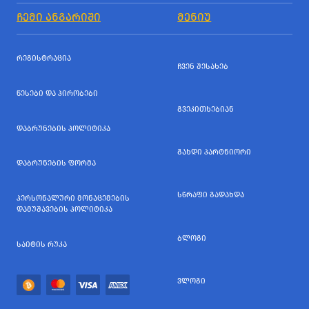
ᲩᲔᲛᲘ ᲐᲜᲒᲐᲠᲘᲨᲘ
ᲛᲔᲜᲘᲣ
ᲠᲔᲒᲘᲡᲢᲠᲐᲪᲘᲐ
ᲩᲕᲔᲜ ᲨᲔᲡᲐᲮᲔᲑ
ᲬᲔᲡᲔᲑᲘ ᲓᲐ ᲞᲘᲠᲝᲑᲔᲑᲘ
ᲒᲕᲔᲙᲘᲗᲮᲔᲑᲘᲐᲜ
ᲓᲐᲑᲠᲣᲜᲔᲑᲘᲡ ᲞᲝᲚᲘᲢᲘᲙᲐ
ᲒᲐᲮᲓᲘ ᲞᲐᲠᲢᲜᲘᲝᲠᲘ
ᲓᲐᲑᲠᲣᲜᲔᲑᲘᲡ ᲤᲝᲠᲛᲐ
ᲡᲬᲠᲐᲤᲘ ᲒᲐᲓᲐᲮᲓᲐ
ᲞᲔᲠᲡᲝᲜᲐᲚᲣᲠᲘ ᲛᲝᲜᲐᲪᲔᲛᲔᲑᲘᲡ
ᲓᲐᲛᲣᲨᲐᲕᲔᲑᲘᲡ ᲞᲝᲚᲘᲢᲘᲙᲐ
ᲑᲚᲝᲒᲘ
ᲡᲐᲘᲢᲘᲡ ᲠᲣᲙᲐ
ᲕᲚᲝᲒᲘ