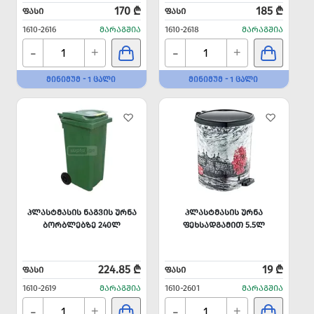
170 ₾
185 ₾
ᲤᲐᲡᲘ
ᲤᲐᲡᲘ
1610-2616
ᲛᲐᲠᲐᲒᲨᲘᲐ
1610-2618
ᲛᲐᲠᲐᲒᲨᲘᲐ
-
-
+
+
ᲛᲘᲜᲘᲛᲣᲛ - 1 ᲪᲐᲚᲘ
ᲛᲘᲜᲘᲛᲣᲛ - 1 ᲪᲐᲚᲘ
ᲞᲚᲐᲡᲢᲛᲐᲡᲘᲡ ᲜᲐᲒᲕᲘᲡ ᲣᲠᲜᲐ
ᲞᲚᲐᲡᲢᲛᲐᲡᲘᲡ ᲣᲠᲜᲐ
ᲑᲝᲠᲑᲚᲔᲑᲖᲔ 240Ლ
ᲤᲔᲮᲡᲐᲓᲒᲐᲛᲘᲗ 5.5Ლ
224.85 ₾
19 ₾
ᲤᲐᲡᲘ
ᲤᲐᲡᲘ
1610-2619
ᲛᲐᲠᲐᲒᲨᲘᲐ
1610-2601
ᲛᲐᲠᲐᲒᲨᲘᲐ
-
-
+
+