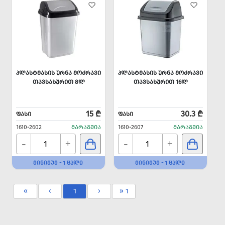
ᲞᲚᲐᲡᲢᲛᲐᲡᲘᲡ ᲣᲠᲜᲐ ᲛᲝᲫᲠᲐᲕᲘ
ᲞᲚᲐᲡᲢᲛᲐᲡᲘᲡ ᲣᲠᲜᲐ ᲛᲝᲫᲠᲐᲕᲘ
ᲗᲐᲕᲡᲐᲮᲣᲠᲘᲗ 8Ლ
ᲗᲐᲕᲡᲐᲮᲣᲠᲘᲗ 16Ლ
15 ₾
30.3 ₾
ᲤᲐᲡᲘ
ᲤᲐᲡᲘ
1610-2602
ᲛᲐᲠᲐᲒᲨᲘᲐ
1610-2607
ᲛᲐᲠᲐᲒᲨᲘᲐ
-
-
+
+
ᲛᲘᲜᲘᲛᲣᲛ - 1 ᲪᲐᲚᲘ
ᲛᲘᲜᲘᲛᲣᲛ - 1 ᲪᲐᲚᲘ
«
‹
1
›
» 1