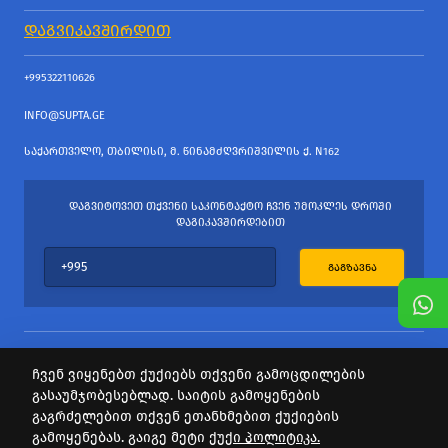
ᲓᲐᲒᲕᲘᲙᲐᲕᲨᲘᲠᲓᲘᲗ
+995322110626
INFO@SUPTA.GE
ᲡᲐᲥᲐᲠᲗᲕᲔᲚᲝ, ᲗᲑᲘᲚᲘᲡᲘ, Მ. ᲬᲘᲜᲐᲛᲫᲦᲕᲠᲘᲨᲕᲘᲚᲘᲡ Ქ. N162
ᲓᲐᲒᲕᲘᲢᲝᲕᲔᲗ ᲗᲥᲕᲔᲜᲘ ᲡᲐᲙᲝᲜᲢᲐᲥᲢᲝ ᲩᲕᲔᲜ ᲣᲛᲝᲙᲚᲔᲡ ᲓᲠᲝᲨᲘ
ᲓᲐᲒᲘᲙᲐᲕᲨᲘᲠᲓᲔᲑᲘᲗ
ᲒᲐᲒᲖᲐᲕᲜᲐ
ჩვენ ვიყენებთ ქუქიებს თქვენი გამოცდილების
გასაუმჯობესებლად. საიტის გამოყენების
ყველა უფლება დაცულია
გაგრძელებით თქვენ ეთანხმებით ქუქიების
საიტის პროვაიდერი Webdoors.ge
გამოყენებას. გაიგე მეტი
ქუქი პოლიტიკა.