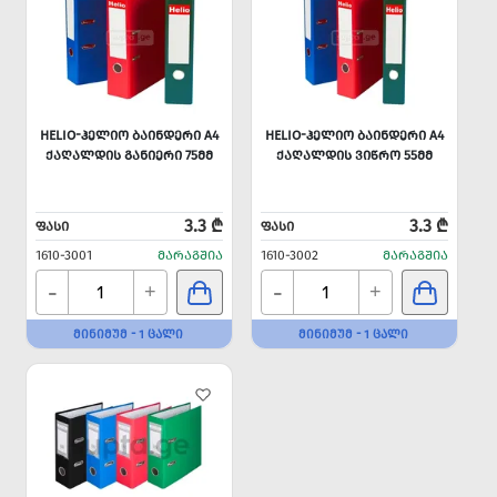
HELIO-ᲰᲔᲚᲘᲝ ᲑᲐᲘᲜᲓᲔᲠᲘ A4
HELIO-ᲰᲔᲚᲘᲝ ᲑᲐᲘᲜᲓᲔᲠᲘ A4
ᲥᲐᲦᲐᲚᲓᲘᲡ ᲒᲐᲜᲘᲔᲠᲘ 75ᲛᲛ
ᲥᲐᲦᲐᲚᲓᲘᲡ ᲕᲘᲬᲠᲝ 55ᲛᲛ
3.3 ₾
3.3 ₾
ᲤᲐᲡᲘ
ᲤᲐᲡᲘ
1610-3001
ᲛᲐᲠᲐᲒᲨᲘᲐ
1610-3002
ᲛᲐᲠᲐᲒᲨᲘᲐ
-
-
+
+
ᲛᲘᲜᲘᲛᲣᲛ - 1 ᲪᲐᲚᲘ
ᲛᲘᲜᲘᲛᲣᲛ - 1 ᲪᲐᲚᲘ