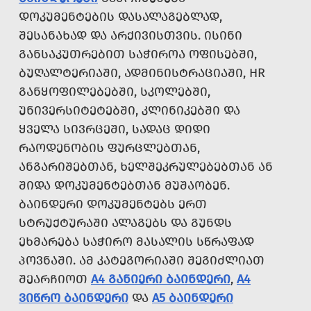
ᲓᲝᲙᲣᲛᲔᲜᲢᲔᲑᲘᲡ ᲓᲐᲡᲐᲚᲐᲒᲔᲑᲚᲐᲓ,
ᲨᲔᲡᲐᲜᲐᲮᲐᲓ ᲓᲐ ᲐᲠᲥᲘᲕᲘᲡᲗᲕᲘᲡ. ᲘᲡᲘᲜᲘ
ᲒᲐᲜᲡᲐᲙᲣᲗᲠᲔᲑᲘᲗ ᲡᲐᲭᲘᲠᲝᲐ ᲝᲤᲘᲡᲔᲑᲨᲘ,
ᲑᲣᲦᲐᲚᲢᲔᲠᲘᲐᲨᲘ, ᲐᲓᲛᲘᲜᲘᲡᲢᲠᲐᲪᲘᲐᲨᲘ, HR
ᲒᲐᲜᲧᲝᲤᲘᲚᲔᲑᲔᲑᲨᲘ, ᲡᲙᲝᲚᲔᲑᲨᲘ,
ᲣᲜᲘᲕᲔᲠᲡᲘᲢᲔᲢᲔᲑᲨᲘ, ᲙᲚᲘᲜᲘᲙᲔᲑᲨᲘ ᲓᲐ
ᲧᲕᲔᲚᲐ ᲡᲘᲕᲠᲪᲔᲨᲘ, ᲡᲐᲓᲐᲪ ᲓᲘᲓᲘ
ᲠᲐᲝᲓᲔᲜᲝᲑᲘᲡ ᲤᲣᲠᲪᲚᲔᲑᲗᲐᲜ,
ᲐᲜᲒᲐᲠᲘᲨᲔᲑᲗᲐᲜ, ᲮᲔᲚᲨᲔᲙᲠᲣᲚᲔᲑᲔᲑᲗᲐᲜ ᲐᲜ
ᲨᲘᲓᲐ ᲓᲝᲙᲣᲛᲔᲜᲢᲔᲑᲗᲐᲜ ᲛᲣᲨᲐᲝᲑᲔᲜ.
ᲑᲐᲘᲜᲓᲔᲠᲘ ᲓᲝᲙᲣᲛᲔᲜᲢᲔᲑᲡ ᲔᲠᲗ
ᲡᲢᲠᲣᲥᲢᲣᲠᲐᲨᲘ ᲐᲚᲐᲒᲔᲑᲡ ᲓᲐ ᲒᲣᲜᲓᲡ
ᲔᲮᲛᲐᲠᲔᲑᲐ ᲡᲐᲭᲘᲠᲝ ᲛᲐᲡᲐᲚᲘᲡ ᲡᲬᲠᲐᲤᲐᲓ
ᲞᲝᲕᲜᲐᲨᲘ. ᲐᲛ ᲙᲐᲢᲔᲒᲝᲠᲘᲐᲨᲘ ᲨᲔᲒᲘᲫᲚᲘᲐᲗ
ᲨᲔᲐᲠᲩᲘᲝᲗ
A4 ᲒᲐᲜᲘᲔᲠᲘ ᲑᲐᲘᲜᲓᲔᲠᲘ
,
A4
ᲕᲘᲬᲠᲝ ᲑᲐᲘᲜᲓᲔᲠᲘ
ᲓᲐ
A5 ᲑᲐᲘᲜᲓᲔᲠᲘ