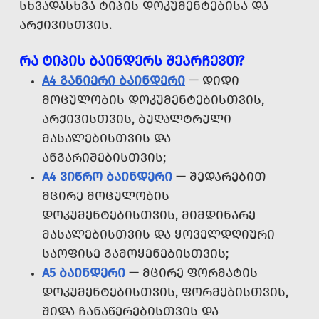
ᲡᲮᲕᲐᲓᲐᲡᲮᲕᲐ ᲢᲘᲞᲘᲡ ᲓᲝᲙᲣᲛᲔᲜᲢᲔᲑᲘᲡᲐ ᲓᲐ
ᲐᲠᲥᲘᲕᲘᲡᲗᲕᲘᲡ.
ᲠᲐ ᲢᲘᲞᲘᲡ ᲑᲐᲘᲜᲓᲔᲠᲡ ᲨᲔᲐᲠᲩᲔᲕᲗ?
A4 ᲒᲐᲜᲘᲔᲠᲘ ᲑᲐᲘᲜᲓᲔᲠᲘ
— ᲓᲘᲓᲘ
ᲛᲝᲪᲣᲚᲝᲑᲘᲡ ᲓᲝᲙᲣᲛᲔᲜᲢᲔᲑᲘᲡᲗᲕᲘᲡ,
ᲐᲠᲥᲘᲕᲘᲡᲗᲕᲘᲡ, ᲑᲣᲦᲐᲚᲢᲠᲣᲚᲘ
ᲛᲐᲡᲐᲚᲔᲑᲘᲡᲗᲕᲘᲡ ᲓᲐ
ᲐᲜᲒᲐᲠᲘᲨᲔᲑᲘᲡᲗᲕᲘᲡ;
A4 ᲕᲘᲬᲠᲝ ᲑᲐᲘᲜᲓᲔᲠᲘ
— ᲨᲔᲓᲐᲠᲔᲑᲘᲗ
ᲛᲪᲘᲠᲔ ᲛᲝᲪᲣᲚᲝᲑᲘᲡ
ᲓᲝᲙᲣᲛᲔᲜᲢᲔᲑᲘᲡᲗᲕᲘᲡ, ᲛᲘᲛᲓᲘᲜᲐᲠᲔ
ᲛᲐᲡᲐᲚᲔᲑᲘᲡᲗᲕᲘᲡ ᲓᲐ ᲧᲝᲕᲔᲚᲓᲦᲘᲣᲠᲘ
ᲡᲐᲝᲤᲘᲡᲔ ᲒᲐᲛᲝᲧᲔᲜᲔᲑᲘᲡᲗᲕᲘᲡ;
A5 ᲑᲐᲘᲜᲓᲔᲠᲘ
— ᲛᲪᲘᲠᲔ ᲤᲝᲠᲛᲐᲢᲘᲡ
ᲓᲝᲙᲣᲛᲔᲜᲢᲔᲑᲘᲡᲗᲕᲘᲡ, ᲤᲝᲠᲛᲔᲑᲘᲡᲗᲕᲘᲡ,
ᲨᲘᲓᲐ ᲩᲐᲜᲐᲬᲔᲠᲔᲑᲘᲡᲗᲕᲘᲡ ᲓᲐ