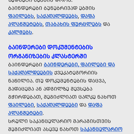
ᲖᲔᲓᲛᲔᲢᲘ ᲫᲔᲑᲜᲘᲡ ᲓᲠᲝᲡ.
ᲑᲐᲘᲜᲓᲔᲠᲔᲑᲘ ᲑᲣᲜᲔᲑᲠᲘᲕᲐᲓ ᲔᲑᲛᲘᲡ
ᲤᲐᲘᲚᲔᲑᲡ
,
ᲡᲐᲥᲐᲦᲐᲚᲓᲔᲔᲑᲡ
,
ᲓᲐᲤᲐ
ᲞᲚᲐᲜᲨᲔᲢᲔᲑᲡ
,
ᲗᲐᲑᲐᲮᲘᲡ ᲤᲣᲠᲪᲚᲔᲑᲡ
ᲓᲐ
ᲙᲐᲚᲛᲔᲑᲡ
.
ᲑᲐᲘᲜᲓᲔᲠᲔᲑᲘ ᲓᲝᲙᲣᲛᲔᲜᲢᲔᲑᲘᲡ
ᲝᲠᲒᲐᲜᲘᲖᲔᲑᲘᲡ ᲙᲚᲐᲡᲢᲔᲠᲨᲘ
ᲑᲐᲘᲜᲓᲔᲠᲔᲑᲘ
ᲑᲐᲘᲜᲓᲔᲠᲔᲑᲘ, ᲤᲐᲘᲚᲔᲑᲘ ᲓᲐ
ᲡᲐᲥᲐᲦᲐᲚᲓᲔᲔᲑᲘᲡ
ᲥᲕᲔᲙᲐᲢᲔᲒᲝᲠᲘᲘᲡ
ᲜᲐᲬᲘᲚᲘᲐ. ᲗᲣ ᲓᲝᲙᲣᲛᲔᲜᲢᲔᲑᲘᲡ ᲓᲐᲪᲕᲐ,
ᲒᲐᲓᲐᲪᲔᲛᲐ ᲐᲜ ᲐᲓᲒᲘᲚᲖᲔ ᲨᲔᲕᲡᲔᲑᲐ
ᲒᲭᲘᲠᲓᲔᲑᲐᲗ, ᲨᲔᲒᲘᲫᲚᲘᲐᲗ ᲪᲐᲚᲙᲔ ᲜᲐᲮᲝᲗ
ᲤᲐᲘᲚᲔᲑᲘ
,
ᲡᲐᲥᲐᲦᲐᲚᲓᲔᲔᲑᲘ
ᲓᲐ
ᲓᲐᲤᲐ
ᲞᲚᲐᲜᲨᲔᲢᲔᲑᲘ
.
ᲡᲠᲣᲚᲘ ᲡᲐᲙᲐᲜᲪᲔᲚᲐᲠᲘᲝ ᲛᲐᲠᲐᲒᲘᲡᲗᲕᲘᲡ
ᲨᲔᲒᲘᲫᲚᲘᲐᲗ ᲐᲡᲔᲕᲔ ᲜᲐᲮᲝᲗ
ᲡᲐᲙᲐᲜᲪᲔᲚᲐᲠᲘᲝ