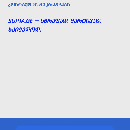
ᲙᲝᲜᲢᲐᲥᲢᲘᲡ ᲒᲕᲔᲠᲓᲘᲓᲐᲜ
.
SUPTA.GE — ᲡᲬᲠᲐᲤᲐᲓ. ᲛᲐᲠᲢᲘᲕᲐᲓ.
ᲡᲐᲘᲛᲔᲓᲝᲓ.