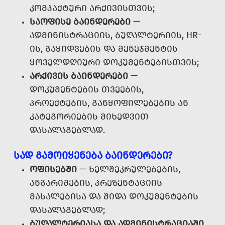
ᲙᲝᲛᲞᲐᲥᲢᲣᲠᲘ ᲐᲠᲥᲘᲕᲘᲡᲗᲕᲘᲡ;
ᲡᲐᲝᲤᲘᲡᲔ ᲑᲐᲘᲜᲓᲔᲠᲔᲑᲘ
—
ᲐᲓᲛᲘᲜᲘᲡᲢᲠᲐᲪᲘᲘᲡ, ᲑᲣᲦᲐᲚᲢᲔᲠᲘᲘᲡ, HR-
ᲘᲡ, ᲒᲐᲧᲘᲓᲕᲔᲑᲘᲡ ᲓᲐ ᲛᲔᲜᲔᲯᲛᲔᲜᲢᲘᲡ
ᲧᲝᲕᲔᲚᲓᲦᲘᲣᲠᲘ ᲓᲝᲙᲣᲛᲔᲜᲢᲔᲑᲘᲡᲗᲕᲘᲡ;
ᲐᲠᲥᲘᲕᲘᲡ ᲑᲐᲘᲜᲓᲔᲠᲔᲑᲘ
—
ᲓᲝᲙᲣᲛᲔᲜᲢᲔᲑᲘᲡ ᲗᲕᲔᲔᲑᲘᲡ,
ᲞᲠᲝᲔᲥᲢᲔᲑᲘᲡ, ᲒᲐᲜᲧᲝᲤᲘᲚᲔᲑᲔᲑᲘᲡ ᲐᲜ
ᲙᲐᲢᲔᲒᲝᲠᲘᲔᲑᲘᲡ ᲛᲘᲮᲔᲓᲕᲘᲗ
ᲓᲐᲡᲐᲚᲐᲒᲔᲑᲚᲐᲓ.
ᲡᲐᲓ ᲒᲐᲛᲝᲘᲧᲔᲜᲔᲑᲐ ᲑᲐᲘᲜᲓᲔᲠᲔᲑᲘ?
ᲝᲤᲘᲡᲔᲑᲨᲘ
— ᲮᲔᲚᲨᲔᲙᲠᲣᲚᲔᲑᲔᲑᲘᲡ,
ᲐᲜᲒᲐᲠᲘᲨᲔᲑᲘᲡ, ᲞᲠᲔᲖᲔᲜᲢᲐᲪᲘᲘᲡ
ᲛᲐᲡᲐᲚᲔᲑᲘᲡᲐ ᲓᲐ ᲨᲘᲓᲐ ᲓᲝᲙᲣᲛᲔᲜᲢᲔᲑᲘᲡ
ᲓᲐᲡᲐᲚᲐᲒᲔᲑᲚᲐᲓ;
ᲑᲣᲦᲐᲚᲢᲔᲠᲘᲐᲡᲐ ᲓᲐ ᲐᲓᲛᲘᲜᲘᲡᲢᲠᲐᲪᲘᲐᲨᲘ