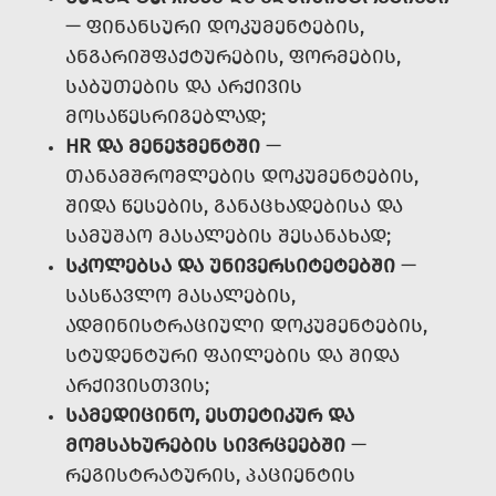
— ᲤᲘᲜᲐᲜᲡᲣᲠᲘ ᲓᲝᲙᲣᲛᲔᲜᲢᲔᲑᲘᲡ,
ᲐᲜᲒᲐᲠᲘᲨᲤᲐᲥᲢᲣᲠᲔᲑᲘᲡ, ᲤᲝᲠᲛᲔᲑᲘᲡ,
ᲡᲐᲑᲣᲗᲔᲑᲘᲡ ᲓᲐ ᲐᲠᲥᲘᲕᲘᲡ
ᲛᲝᲡᲐᲬᲔᲡᲠᲘᲒᲔᲑᲚᲐᲓ;
HR ᲓᲐ ᲛᲔᲜᲔᲯᲛᲔᲜᲢᲨᲘ
—
ᲗᲐᲜᲐᲛᲨᲠᲝᲛᲚᲔᲑᲘᲡ ᲓᲝᲙᲣᲛᲔᲜᲢᲔᲑᲘᲡ,
ᲨᲘᲓᲐ ᲬᲔᲡᲔᲑᲘᲡ, ᲒᲐᲜᲐᲪᲮᲐᲓᲔᲑᲘᲡᲐ ᲓᲐ
ᲡᲐᲛᲣᲨᲐᲝ ᲛᲐᲡᲐᲚᲔᲑᲘᲡ ᲨᲔᲡᲐᲜᲐᲮᲐᲓ;
ᲡᲙᲝᲚᲔᲑᲡᲐ ᲓᲐ ᲣᲜᲘᲕᲔᲠᲡᲘᲢᲔᲢᲔᲑᲨᲘ
—
ᲡᲐᲡᲬᲐᲕᲚᲝ ᲛᲐᲡᲐᲚᲔᲑᲘᲡ,
ᲐᲓᲛᲘᲜᲘᲡᲢᲠᲐᲪᲘᲣᲚᲘ ᲓᲝᲙᲣᲛᲔᲜᲢᲔᲑᲘᲡ,
ᲡᲢᲣᲓᲔᲜᲢᲣᲠᲘ ᲤᲐᲘᲚᲔᲑᲘᲡ ᲓᲐ ᲨᲘᲓᲐ
ᲐᲠᲥᲘᲕᲘᲡᲗᲕᲘᲡ;
ᲡᲐᲛᲔᲓᲘᲪᲘᲜᲝ, ᲔᲡᲗᲔᲢᲘᲙᲣᲠ ᲓᲐ
ᲛᲝᲛᲡᲐᲮᲣᲠᲔᲑᲘᲡ ᲡᲘᲕᲠᲪᲔᲔᲑᲨᲘ
—
ᲠᲔᲒᲘᲡᲢᲠᲐᲢᲣᲠᲘᲡ, ᲞᲐᲪᲘᲔᲜᲢᲘᲡ