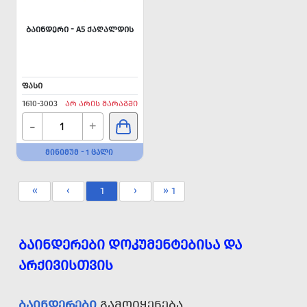
ᲑᲐᲘᲜᲓᲔᲠᲘ - A5 ᲥᲐᲦᲐᲚᲓᲘᲡ
ᲤᲐᲡᲘ
1610-3003
ᲐᲠ ᲐᲠᲘᲡ ᲛᲐᲠᲐᲒᲨᲘ
-
+
ᲛᲘᲜᲘᲛᲣᲛ - 1 ᲪᲐᲚᲘ
«
‹
1
›
» 1
ᲑᲐᲘᲜᲓᲔᲠᲔᲑᲘ ᲓᲝᲙᲣᲛᲔᲜᲢᲔᲑᲘᲡᲐ ᲓᲐ
ᲐᲠᲥᲘᲕᲘᲡᲗᲕᲘᲡ
ᲑᲐᲘᲜᲓᲔᲠᲔᲑᲘ
ᲒᲐᲛᲝᲘᲧᲔᲜᲔᲑᲐ