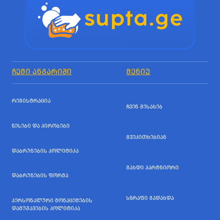
ᲩᲔᲛᲘ ᲐᲜᲒᲐᲠᲘᲨᲘ
ᲛᲔᲜᲘᲣ
ᲠᲔᲒᲘᲡᲢᲠᲐᲪᲘᲐ
ᲩᲕᲔᲜ ᲨᲔᲡᲐᲮᲔᲑ
ᲬᲔᲡᲔᲑᲘ ᲓᲐ ᲞᲘᲠᲝᲑᲔᲑᲘ
ᲒᲕᲔᲙᲘᲗᲮᲔᲑᲘᲐᲜ
ᲓᲐᲑᲠᲣᲜᲔᲑᲘᲡ ᲞᲝᲚᲘᲢᲘᲙᲐ
ᲒᲐᲮᲓᲘ ᲞᲐᲠᲢᲜᲘᲝᲠᲘ
ᲓᲐᲑᲠᲣᲜᲔᲑᲘᲡ ᲤᲝᲠᲛᲐ
ᲡᲬᲠᲐᲤᲘ ᲒᲐᲓᲐᲮᲓᲐ
ᲞᲔᲠᲡᲝᲜᲐᲚᲣᲠᲘ ᲛᲝᲜᲐᲪᲔᲛᲔᲑᲘᲡ
ᲓᲐᲛᲣᲨᲐᲕᲔᲑᲘᲡ ᲞᲝᲚᲘᲢᲘᲙᲐ