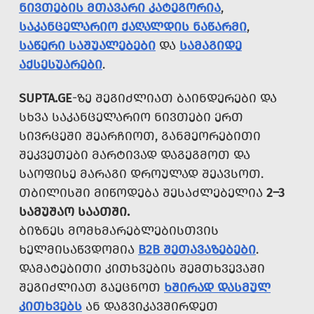
ᲜᲘᲕᲗᲔᲑᲘᲡ ᲛᲗᲐᲕᲐᲠᲘ ᲙᲐᲢᲔᲒᲝᲠᲘᲐ
,
ᲡᲐᲙᲐᲜᲪᲔᲚᲐᲠᲘᲝ ᲥᲐᲦᲐᲚᲓᲘᲡ ᲜᲐᲬᲐᲠᲛᲘ
,
ᲡᲐᲬᲔᲠᲘ ᲡᲐᲨᲣᲐᲚᲔᲑᲔᲑᲘ
ᲓᲐ
ᲡᲐᲛᲐᲒᲘᲓᲔ
ᲐᲥᲡᲔᲡᲣᲐᲠᲔᲑᲘ
.
SUPTA.GE
-ᲖᲔ ᲨᲔᲒᲘᲫᲚᲘᲐᲗ ᲑᲐᲘᲜᲓᲔᲠᲔᲑᲘ ᲓᲐ
ᲡᲮᲕᲐ ᲡᲐᲙᲐᲜᲪᲔᲚᲐᲠᲘᲝ ᲜᲘᲕᲗᲔᲑᲘ ᲔᲠᲗ
ᲡᲘᲕᲠᲪᲔᲨᲘ ᲨᲔᲐᲠᲩᲘᲝᲗ, ᲒᲐᲜᲛᲔᲝᲠᲔᲑᲘᲗᲘ
ᲨᲔᲙᲕᲔᲗᲔᲑᲘ ᲛᲐᲠᲢᲘᲕᲐᲓ ᲓᲐᲒᲔᲒᲛᲝᲗ ᲓᲐ
ᲡᲐᲝᲤᲘᲡᲔ ᲛᲐᲠᲐᲒᲘ ᲓᲠᲝᲣᲚᲐᲓ ᲨᲔᲐᲕᲡᲝᲗ.
ᲗᲑᲘᲚᲘᲡᲨᲘ ᲛᲘᲬᲝᲓᲔᲑᲐ ᲨᲔᲡᲐᲫᲚᲔᲑᲔᲚᲘᲐ
2–3
ᲡᲐᲛᲣᲨᲐᲝ ᲡᲐᲐᲗᲨᲘ.
ᲑᲘᲖᲜᲔᲡ ᲛᲝᲛᲮᲛᲐᲠᲔᲑᲚᲔᲑᲘᲡᲗᲕᲘᲡ
ᲮᲔᲚᲛᲘᲡᲐᲬᲕᲓᲝᲛᲘᲐ
B2B ᲨᲔᲗᲐᲕᲐᲖᲔᲑᲔᲑᲘ
.
ᲓᲐᲛᲐᲢᲔᲑᲘᲗᲘ ᲙᲘᲗᲮᲕᲔᲑᲘᲡ ᲨᲔᲛᲗᲮᲕᲔᲕᲐᲨᲘ
ᲨᲔᲒᲘᲫᲚᲘᲐᲗ ᲒᲐᲔᲪᲜᲝᲗ
ᲮᲨᲘᲠᲐᲓ ᲓᲐᲡᲛᲣᲚ
ᲙᲘᲗᲮᲕᲔᲑᲡ
ᲐᲜ ᲓᲐᲒᲕᲘᲙᲐᲕᲨᲘᲠᲓᲔᲗ