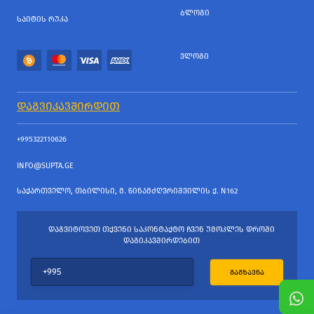
ᲑᲚᲝᲒᲘ
ᲡᲐᲘᲢᲘᲡ ᲠᲣᲙᲐ
ᲕᲚᲝᲒᲘ
ᲓᲐᲒᲕᲘᲙᲐᲕᲨᲘᲠᲓᲘᲗ
+995322110626
INFO@SUPTA.GE
ᲡᲐᲥᲐᲠᲗᲕᲔᲚᲝ, ᲗᲑᲘᲚᲘᲡᲘ, Მ. ᲬᲘᲜᲐᲛᲫᲦᲕᲠᲘᲨᲕᲘᲚᲘᲡ Ქ. N162
ᲓᲐᲒᲕᲘᲢᲝᲕᲔᲗ ᲗᲥᲕᲔᲜᲘ ᲡᲐᲙᲝᲜᲢᲐᲥᲢᲝ ᲩᲕᲔᲜ ᲣᲛᲝᲙᲚᲔᲡ ᲓᲠᲝᲨᲘ
ᲓᲐᲒᲘᲙᲐᲕᲨᲘᲠᲓᲔᲑᲘᲗ
ᲒᲐᲒᲖᲐᲕᲜᲐ