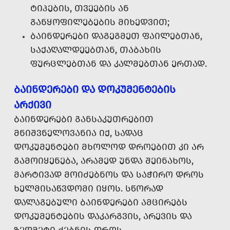
ᲢᲘᲞᲔᲑᲘᲡ, ᲗᲕᲔᲔᲑᲘᲡ ᲐᲜ
ᲒᲐᲜᲧᲝᲤᲘᲚᲔᲑᲔᲑᲘᲡ ᲛᲘᲮᲔᲓᲕᲘᲗ;
ᲑᲐᲘᲜᲓᲔᲠᲔᲑᲘ ᲓᲐᲒᲔᲒᲛᲔᲗ ᲤᲐᲘᲚᲔᲑᲗᲐᲜ,
ᲡᲐᲥᲐᲦᲐᲚᲓᲔᲔᲑᲗᲐᲜ, ᲗᲐᲑᲐᲮᲘᲡ
ᲤᲣᲠᲪᲚᲔᲑᲗᲐᲜ ᲓᲐ ᲙᲐᲚᲛᲔᲑᲗᲐᲜ ᲔᲠᲗᲐᲓ.
ᲑᲐᲘᲜᲓᲔᲠᲔᲑᲘ ᲓᲐ ᲓᲝᲙᲣᲛᲔᲜᲢᲔᲑᲘᲡ
ᲐᲠᲥᲘᲕᲘ
ᲑᲐᲘᲜᲓᲔᲠᲔᲑᲘ ᲒᲐᲜᲡᲐᲙᲣᲗᲠᲔᲑᲘᲗ
ᲛᲜᲘᲨᲕᲜᲔᲚᲝᲕᲐᲜᲘᲐ ᲘᲥ, ᲡᲐᲓᲐᲪ
ᲓᲝᲙᲣᲛᲔᲜᲢᲔᲑᲘ ᲛᲮᲝᲚᲝᲓ ᲓᲠᲝᲔᲑᲘᲗ ᲙᲘ ᲐᲠ
ᲒᲐᲛᲝᲘᲧᲔᲜᲔᲑᲐ, ᲐᲠᲐᲛᲔᲓ ᲣᲜᲓᲐ ᲨᲔᲘᲜᲐᲮᲝᲡ,
ᲛᲐᲠᲢᲘᲕᲐᲓ ᲛᲝᲘᲫᲔᲑᲜᲝᲡ ᲓᲐ ᲡᲐᲭᲘᲠᲝ ᲓᲠᲝᲡ
ᲮᲔᲚᲛᲘᲡᲐᲬᲕᲓᲝᲛᲘ ᲘᲧᲝᲡ. ᲡᲬᲝᲠᲐᲓ
ᲓᲐᲚᲐᲒᲔᲑᲣᲚᲘ ᲑᲐᲘᲜᲓᲔᲠᲔᲑᲘ ᲐᲛᲪᲘᲠᲔᲑᲡ
ᲓᲝᲙᲣᲛᲔᲜᲢᲔᲑᲘᲡ ᲓᲐᲙᲐᲠᲒᲕᲘᲡ, ᲐᲠᲔᲕᲘᲡ ᲓᲐ