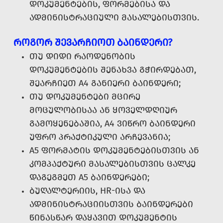
ᲓᲝᲙᲣᲛᲔᲜᲢᲔᲑᲘᲡ, ᲤᲝᲠᲛᲔᲑᲘᲡᲐ ᲓᲐ
ᲐᲓᲛᲘᲜᲘᲡᲢᲠᲐᲪᲘᲣᲚᲘ ᲛᲐᲡᲐᲚᲔᲑᲘᲡᲗᲕᲘᲡ.
ᲠᲝᲒᲝᲠ ᲨᲔᲕᲐᲠᲩᲘᲝᲗ ᲑᲐᲘᲜᲓᲔᲠᲘ?
ᲗᲣ ᲓᲘᲓᲘ ᲠᲐᲝᲓᲔᲜᲝᲑᲘᲡ
ᲓᲝᲙᲣᲛᲔᲜᲢᲔᲑᲘᲡ ᲨᲔᲜᲐᲮᲕᲐ ᲒᲭᲘᲠᲓᲔᲑᲐᲗ,
ᲨᲔᲐᲠᲩᲘᲔᲗ A4 ᲒᲐᲜᲘᲔᲠᲘ ᲑᲐᲘᲜᲓᲔᲠᲘ;
ᲗᲣ ᲓᲝᲙᲣᲛᲔᲜᲢᲔᲑᲘ ᲛᲪᲘᲠᲔ
ᲛᲝᲪᲣᲚᲝᲑᲘᲡᲐᲐ ᲐᲜ ᲧᲝᲕᲔᲚᲓᲦᲘᲣᲠ
ᲒᲐᲛᲝᲧᲔᲜᲔᲑᲐᲨᲘᲐ, A4 ᲕᲘᲬᲠᲝ ᲑᲐᲘᲜᲓᲔᲠᲘ
ᲣᲤᲠᲝ ᲞᲠᲐᲥᲢᲘᲙᲣᲚᲘ ᲐᲠᲩᲔᲕᲐᲜᲘᲐ;
A5 ᲤᲝᲠᲛᲐᲢᲘᲡ ᲓᲝᲙᲣᲛᲔᲜᲢᲔᲑᲘᲡᲗᲕᲘᲡ ᲐᲜ
ᲙᲝᲛᲞᲐᲥᲢᲣᲠᲘ ᲛᲐᲡᲐᲚᲔᲑᲘᲡᲗᲕᲘᲡ ᲪᲐᲚᲙᲔ
ᲓᲐᲒᲔᲒᲛᲔᲗ A5 ᲑᲐᲘᲜᲓᲔᲠᲔᲑᲘ;
ᲑᲣᲦᲐᲚᲢᲔᲠᲘᲘᲡ, HR-ᲘᲡᲐ ᲓᲐ
ᲐᲓᲛᲘᲜᲘᲡᲢᲠᲐᲪᲘᲘᲡᲗᲕᲘᲡ ᲑᲐᲘᲜᲓᲔᲠᲔᲑᲘ
ᲬᲘᲜᲐᲡᲬᲐᲠ ᲓᲐᲧᲐᲕᲘᲗ ᲓᲝᲙᲣᲛᲔᲜᲢᲘᲡ