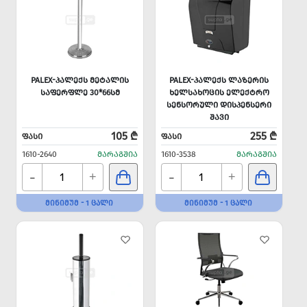
PALEX-ᲞᲐᲚᲔᲥᲡ ᲛᲔᲢᲐᲚᲘᲡ
PALEX-ᲞᲐᲚᲔᲥᲡ ᲚᲐᲖᲔᲠᲘᲡ
ᲡᲐᲤᲔᲠᲤᲚᲔ 30*66ᲡᲛ
ᲮᲔᲚᲡᲐᲮᲝᲪᲘᲡ ᲔᲚᲔᲥᲢᲠᲝ
ᲡᲔᲜᲡᲝᲠᲣᲚᲘ ᲓᲘᲡᲞᲔᲜᲡᲔᲠᲘ
ᲨᲐᲕᲘ
105 ₾
255 ₾
ᲤᲐᲡᲘ
ᲤᲐᲡᲘ
1610-2640
ᲛᲐᲠᲐᲒᲨᲘᲐ
1610-3538
ᲛᲐᲠᲐᲒᲨᲘᲐ
-
-
+
+
ᲛᲘᲜᲘᲛᲣᲛ - 1 ᲪᲐᲚᲘ
ᲛᲘᲜᲘᲛᲣᲛ - 1 ᲪᲐᲚᲘ