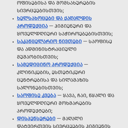
ᲝᲤᲘᲡᲔᲑᲘᲡᲐ ᲓᲐ ᲛᲝᲛᲡᲐᲮᲣᲠᲔᲑᲘᲡ
ᲡᲘᲕᲠᲪᲔᲔᲑᲘᲡᲗᲕᲘᲡ;
ᲮᲔᲚᲡᲐᲮᲝᲪᲔᲑᲘ ᲓᲐ ᲥᲐᲦᲐᲚᲓᲘᲡ
ᲞᲠᲝᲓᲣᲥᲪᲘᲐ
— ᲰᲘᲒᲘᲔᲜᲣᲠᲘ ᲓᲐ
ᲧᲝᲕᲔᲚᲓᲦᲘᲣᲠᲘ ᲡᲐᲭᲘᲠᲝᲔᲑᲔᲑᲘᲡᲗᲕᲘᲡ;
ᲡᲐᲙᲐᲜᲪᲔᲚᲐᲠᲘᲝ ᲜᲘᲕᲗᲔᲑᲘ
— ᲡᲐᲝᲤᲘᲡᲔ
ᲓᲐ ᲐᲓᲛᲘᲜᲘᲡᲢᲠᲐᲪᲘᲣᲚᲘ
ᲛᲣᲨᲐᲝᲑᲘᲡᲗᲕᲘᲡ;
ᲡᲐᲛᲔᲓᲘᲪᲘᲜᲝ ᲞᲠᲝᲓᲣᲥᲪᲘᲐ
—
ᲙᲚᲘᲜᲘᲙᲔᲑᲘᲡ, ᲔᲡᲗᲔᲢᲘᲙᲣᲠᲘ
ᲪᲔᲜᲢᲠᲔᲑᲘᲡᲐ ᲓᲐ ᲡᲘᲚᲐᲛᲐᲖᲘᲡ
ᲡᲐᲚᲝᲜᲔᲑᲘᲡᲗᲕᲘᲡ;
ᲡᲐᲝᲤᲘᲡᲔ ᲙᲕᲔᲑᲐ
— ᲧᲐᲕᲐ, ᲩᲐᲘ, ᲬᲧᲐᲚᲘ ᲓᲐ
ᲧᲝᲕᲔᲚᲓᲦᲘᲣᲠᲘ ᲛᲝᲮᲛᲐᲠᲔᲑᲘᲡ
ᲞᲠᲝᲓᲣᲥᲢᲔᲑᲘ;
ᲓᲘᲡᲞᲔᲜᲡᲔᲠᲔᲑᲘ
— ᲛᲐᲦᲐᲚᲘ
ᲓᲐᲢᲕᲘᲠᲗᲕᲘᲡ ᲡᲘᲕᲠᲪᲔᲔᲑᲘᲡ ᲰᲘᲒᲘᲔᲜᲘᲡ