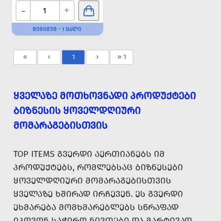
-
+
ᲛᲘᲜᲘᲛᲣᲛ - 1 ᲪᲐᲚᲘ
«
‹
1
›
» 1
ᲧᲕᲔᲚᲐᲖᲔ ᲛᲝᲗᲮᲝᲕᲜᲐᲓᲘ ᲞᲠᲝᲓᲣᲥᲢᲔᲑᲘ
ᲑᲘᲖᲜᲔᲡᲘᲡ ᲧᲝᲕᲔᲚᲓᲦᲘᲣᲠᲘ
ᲛᲝᲛᲐᲠᲐᲒᲔᲑᲘᲡᲗᲕᲘᲡ
TOP ITEMS ᲒᲕᲔᲠᲓᲘ ᲐᲔᲠᲗᲘᲐᲜᲔᲑᲡ ᲘᲛ
ᲞᲠᲝᲓᲣᲥᲢᲔᲑᲡ, ᲠᲝᲛᲚᲔᲑᲡᲐᲪ ᲑᲘᲖᲜᲔᲡᲔᲑᲘ
ᲧᲝᲕᲔᲚᲓᲦᲘᲣᲠᲘ ᲛᲝᲛᲐᲠᲐᲒᲔᲑᲘᲡᲗᲕᲘᲡ
ᲧᲕᲔᲚᲐᲖᲔ ᲮᲨᲘᲠᲐᲓ ᲘᲠᲩᲔᲕᲔᲜ. ᲔᲡ ᲒᲕᲔᲠᲓᲘ
ᲔᲮᲛᲐᲠᲔᲑᲐ ᲛᲝᲛᲮᲛᲐᲠᲔᲑᲚᲔᲑᲡ ᲡᲬᲠᲐᲤᲐᲓ
ᲘᲞᲝᲕᲝᲜ ᲡᲐᲭᲘᲠᲝ ᲜᲘᲕᲗᲔᲑᲘ ᲓᲐ ᲛᲐᲠᲢᲘᲕᲐᲓ