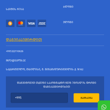
ᲑᲚᲝᲒᲘ
ᲡᲐᲘᲢᲘᲡ ᲠᲣᲙᲐ
ᲕᲚᲝᲒᲘ
ᲓᲐᲒᲕᲘᲙᲐᲕᲨᲘᲠᲓᲘᲗ
+995322110626
INFO@SUPTA.GE
ᲡᲐᲥᲐᲠᲗᲕᲔᲚᲝ, ᲗᲑᲘᲚᲘᲡᲘ, Მ. ᲬᲘᲜᲐᲛᲫᲦᲕᲠᲘᲨᲕᲘᲚᲘᲡ Ქ. N162
ᲓᲐᲒᲕᲘᲢᲝᲕᲔᲗ ᲗᲥᲕᲔᲜᲘ ᲡᲐᲙᲝᲜᲢᲐᲥᲢᲝ ᲩᲕᲔᲜ ᲣᲛᲝᲙᲚᲔᲡ ᲓᲠᲝᲨᲘ
ᲓᲐᲒᲘᲙᲐᲕᲨᲘᲠᲓᲔᲑᲘᲗ
ᲒᲐᲒᲖᲐᲕᲜᲐ