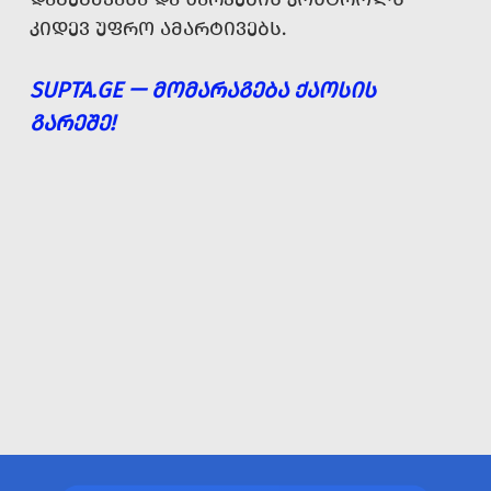
ᲙᲘᲓᲔᲕ ᲣᲤᲠᲝ ᲐᲛᲐᲠᲢᲘᲕᲔᲑᲡ.
SUPTA.GE — ᲛᲝᲛᲐᲠᲐᲒᲔᲑᲐ ᲥᲐᲝᲡᲘᲡ
ᲒᲐᲠᲔᲨᲔ!