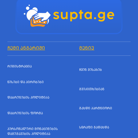
ᲩᲔᲛᲘ ᲐᲜᲒᲐᲠᲘᲨᲘ
ᲛᲔᲜᲘᲣ
ᲠᲔᲒᲘᲡᲢᲠᲐᲪᲘᲐ
ᲩᲕᲔᲜ ᲨᲔᲡᲐᲮᲔᲑ
ᲬᲔᲡᲔᲑᲘ ᲓᲐ ᲞᲘᲠᲝᲑᲔᲑᲘ
ᲒᲕᲔᲙᲘᲗᲮᲔᲑᲘᲐᲜ
ᲓᲐᲑᲠᲣᲜᲔᲑᲘᲡ ᲞᲝᲚᲘᲢᲘᲙᲐ
ᲒᲐᲮᲓᲘ ᲞᲐᲠᲢᲜᲘᲝᲠᲘ
ᲓᲐᲑᲠᲣᲜᲔᲑᲘᲡ ᲤᲝᲠᲛᲐ
ᲡᲬᲠᲐᲤᲘ ᲒᲐᲓᲐᲮᲓᲐ
ᲞᲔᲠᲡᲝᲜᲐᲚᲣᲠᲘ ᲛᲝᲜᲐᲪᲔᲛᲔᲑᲘᲡ
ᲓᲐᲛᲣᲨᲐᲕᲔᲑᲘᲡ ᲞᲝᲚᲘᲢᲘᲙᲐ