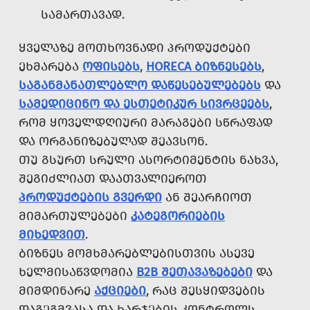
ᲡᲐᲛᲐᲠᲗᲐᲕᲐᲓ.
ᲧᲕᲔᲚᲐᲖᲔ ᲛᲝᲗᲮᲝᲕᲜᲐᲓᲘ ᲞᲠᲝᲓᲣᲥᲢᲔᲑᲘ
ᲔᲮᲛᲐᲠᲔᲑᲐ
ᲝᲤᲘᲡᲔᲑᲡ
,
HORECA ᲑᲘᲖᲜᲔᲡᲔᲑᲡ
,
ᲡᲐᲒᲐᲜᲛᲐᲜᲐᲗᲚᲔᲑᲚᲝ ᲓᲐᲬᲔᲡᲔᲑᲣᲚᲔᲑᲔᲑᲡ
ᲓᲐ
ᲡᲐᲛᲔᲓᲘᲪᲘᲜᲝ ᲓᲐ ᲔᲡᲗᲔᲢᲘᲙᲣᲠ ᲡᲘᲕᲠᲪᲔᲔᲑᲡ
,
ᲠᲝᲛ ᲧᲝᲕᲔᲚᲓᲦᲘᲣᲠᲘ ᲛᲐᲠᲐᲒᲔᲑᲘ ᲡᲬᲠᲐᲤᲐᲓ
ᲓᲐ ᲝᲠᲒᲐᲜᲘᲖᲔᲑᲣᲚᲐᲓ ᲨᲔᲐᲕᲡᲝᲜ.
ᲗᲣ ᲒᲡᲣᲠᲗ ᲡᲠᲣᲚᲘ ᲐᲡᲝᲠᲢᲘᲛᲔᲜᲢᲘᲡ ᲜᲐᲮᲕᲐ,
ᲨᲔᲒᲘᲫᲚᲘᲐᲗ ᲓᲐᲐᲗᲕᲐᲚᲘᲔᲠᲝᲗ
ᲞᲠᲝᲓᲣᲥᲢᲔᲑᲘᲡ ᲒᲕᲔᲠᲓᲘ
ᲐᲜ ᲨᲔᲐᲠᲩᲘᲝᲗ
ᲛᲘᲛᲐᲠᲗᲣᲚᲔᲑᲔᲑᲘ
ᲙᲐᲢᲔᲒᲝᲠᲘᲔᲑᲘᲡ
ᲛᲘᲮᲔᲓᲕᲘᲗ
.
ᲑᲘᲖᲜᲔᲡ ᲛᲝᲛᲮᲛᲐᲠᲔᲑᲚᲔᲑᲘᲡᲗᲕᲘᲡ ᲐᲡᲔᲕᲔ
ᲮᲔᲚᲛᲘᲡᲐᲬᲕᲓᲝᲛᲘᲐ
B2B ᲨᲔᲗᲐᲕᲐᲖᲔᲑᲔᲑᲘ
ᲓᲐ
ᲛᲘᲛᲓᲘᲜᲐᲠᲔ
ᲐᲥᲪᲘᲔᲑᲘ
, ᲠᲐᲪ ᲨᲔᲡᲧᲘᲓᲕᲔᲑᲘᲡ
ᲓᲐᲒᲔᲒᲛᲕᲐᲡᲐ ᲓᲐ ᲮᲐᲠᲯᲔᲑᲘᲡ ᲙᲝᲜᲢᲠᲝᲚᲡ