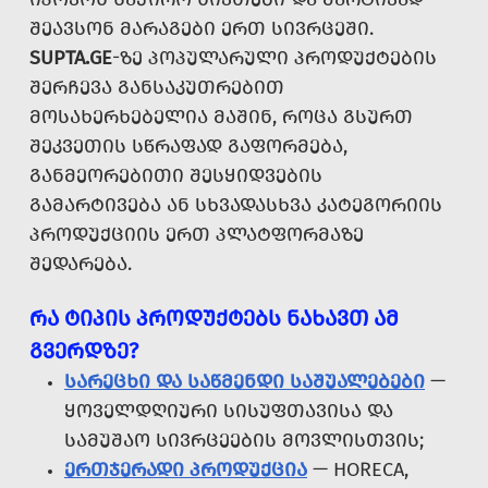
ᲨᲔᲐᲕᲡᲝᲜ ᲛᲐᲠᲐᲒᲔᲑᲘ ᲔᲠᲗ ᲡᲘᲕᲠᲪᲔᲨᲘ.
SUPTA.GE
-ᲖᲔ ᲞᲝᲞᲣᲚᲐᲠᲣᲚᲘ ᲞᲠᲝᲓᲣᲥᲢᲔᲑᲘᲡ
ᲨᲔᲠᲩᲔᲕᲐ ᲒᲐᲜᲡᲐᲙᲣᲗᲠᲔᲑᲘᲗ
ᲛᲝᲡᲐᲮᲔᲠᲮᲔᲑᲔᲚᲘᲐ ᲛᲐᲨᲘᲜ, ᲠᲝᲪᲐ ᲒᲡᲣᲠᲗ
ᲨᲔᲙᲕᲔᲗᲘᲡ ᲡᲬᲠᲐᲤᲐᲓ ᲒᲐᲤᲝᲠᲛᲔᲑᲐ,
ᲒᲐᲜᲛᲔᲝᲠᲔᲑᲘᲗᲘ ᲨᲔᲡᲧᲘᲓᲕᲔᲑᲘᲡ
ᲒᲐᲛᲐᲠᲢᲘᲕᲔᲑᲐ ᲐᲜ ᲡᲮᲕᲐᲓᲐᲡᲮᲕᲐ ᲙᲐᲢᲔᲒᲝᲠᲘᲘᲡ
ᲞᲠᲝᲓᲣᲥᲪᲘᲘᲡ ᲔᲠᲗ ᲞᲚᲐᲢᲤᲝᲠᲛᲐᲖᲔ
ᲨᲔᲓᲐᲠᲔᲑᲐ.
ᲠᲐ ᲢᲘᲞᲘᲡ ᲞᲠᲝᲓᲣᲥᲢᲔᲑᲡ ᲜᲐᲮᲐᲕᲗ ᲐᲛ
ᲒᲕᲔᲠᲓᲖᲔ?
ᲡᲐᲠᲔᲪᲮᲘ ᲓᲐ ᲡᲐᲬᲛᲔᲜᲓᲘ ᲡᲐᲨᲣᲐᲚᲔᲑᲔᲑᲘ
—
ᲧᲝᲕᲔᲚᲓᲦᲘᲣᲠᲘ ᲡᲘᲡᲣᲤᲗᲐᲕᲘᲡᲐ ᲓᲐ
ᲡᲐᲛᲣᲨᲐᲝ ᲡᲘᲕᲠᲪᲔᲔᲑᲘᲡ ᲛᲝᲕᲚᲘᲡᲗᲕᲘᲡ;
ᲔᲠᲗᲯᲔᲠᲐᲓᲘ ᲞᲠᲝᲓᲣᲥᲪᲘᲐ
— HORECA,