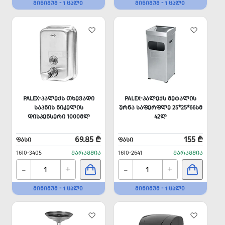
ᲛᲘᲜᲘᲛᲣᲛ - 1 ᲪᲐᲚᲘ
ᲛᲘᲜᲘᲛᲣᲛ - 1 ᲪᲐᲚᲘ
PALEX-ᲞᲐᲚᲔᲥᲡ ᲗᲮᲔᲕᲐᲓᲘ
PALEX-ᲞᲐᲚᲔᲥᲡ ᲛᲔᲢᲐᲚᲘᲡ
ᲡᲐᲞᲜᲘᲡ ᲜᲘᲙᲔᲚᲘᲡ
ᲣᲠᲜᲐ ᲡᲐᲤᲔᲠᲤᲚᲔ 25*25*66ᲡᲛ
ᲓᲘᲡᲞᲔᲜᲡᲔᲠᲘ 1000ᲛᲚ
42Ლ
69.85 ₾
155 ₾
ᲤᲐᲡᲘ
ᲤᲐᲡᲘ
1610-3405
ᲛᲐᲠᲐᲒᲨᲘᲐ
1610-2641
ᲛᲐᲠᲐᲒᲨᲘᲐ
-
-
+
+
ᲛᲘᲜᲘᲛᲣᲛ - 1 ᲪᲐᲚᲘ
ᲛᲘᲜᲘᲛᲣᲛ - 1 ᲪᲐᲚᲘ