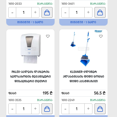
1610-2033
ᲛᲐᲠᲐᲒᲨᲘᲐ
1610-3401
ᲛᲐᲠᲐᲒᲨᲘᲐ
-
-
+
+
ᲛᲘᲜᲘᲛᲣᲛ - 1 ᲪᲐᲚᲘ
ᲛᲘᲜᲘᲛᲣᲛ - 1 ᲪᲐᲚᲘ
PALEX-ᲞᲐᲚᲔᲥᲡ ᲚᲐᲖᲔᲠᲘᲡ
KLEANER-ᲥᲚᲘᲜᲔᲠ
ᲮᲔᲚᲡᲐᲮᲝᲪᲘᲡ ᲛᲔᲥᲐᲜᲘᲙᲣᲠᲘ
ᲞᲚᲐᲡᲢᲛᲐᲡᲘᲡ ᲓᲘᲓᲘ ᲪᲝᲪᲮᲘ
ᲓᲘᲡᲞᲔᲜᲡᲔᲠᲘ ᲗᲔᲗᲠᲘ
ᲓᲘᲓᲘ ᲐᲥᲐᲜᲓᲐᲖᲘᲗ
195 ₾
56.5 ₾
ᲤᲐᲡᲘ
ᲤᲐᲡᲘ
1610-3535
ᲛᲐᲠᲐᲒᲨᲘᲐ
1610-2249
ᲛᲐᲠᲐᲒᲨᲘᲐ
-
-
+
+