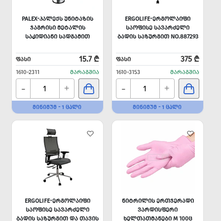
PALEX-ᲞᲐᲚᲔᲥᲡ ᲣᲜᲘᲢᲐᲖᲘᲡ
ERGOLIFE-ᲔᲠᲒᲝᲚᲐᲘᲤᲘ
ᲯᲐᲒᲠᲘᲡᲘ ᲛᲔᲢᲐᲚᲘᲡ
ᲡᲐᲝᲤᲘᲡᲔ ᲡᲐᲕᲐᲠᲫᲔᲚᲘ
ᲡᲐᲙᲘᲓᲘᲐᲜᲘ ᲡᲐᲓᲒᲐᲛᲘᲗ
ᲑᲐᲓᲘᲡ ᲡᲐᲖᲣᲠᲒᲘᲗ NO.887293
15.7 ₾
375 ₾
ᲤᲐᲡᲘ
ᲤᲐᲡᲘ
1610-2311
ᲛᲐᲠᲐᲒᲨᲘᲐ
1610-3153
ᲛᲐᲠᲐᲒᲨᲘᲐ
-
-
+
+
ᲛᲘᲜᲘᲛᲣᲛ - 1 ᲪᲐᲚᲘ
ᲛᲘᲜᲘᲛᲣᲛ - 1 ᲪᲐᲚᲘ
ERGOLIFE-ᲔᲠᲒᲝᲚᲐᲘᲤᲘ
ᲜᲘᲢᲠᲘᲚᲘᲡ ᲔᲠᲗᲯᲔᲠᲐᲓᲘ
ᲡᲐᲝᲤᲘᲡᲔ ᲡᲐᲕᲐᲠᲫᲔᲚᲘ
ᲕᲐᲠᲓᲘᲡᲤᲔᲠᲘ
ᲑᲐᲓᲘᲡ ᲡᲐᲖᲣᲠᲒᲘᲗ ᲓᲐ ᲗᲐᲕᲘᲡ
ᲮᲔᲚᲗᲐᲗᲛᲐᲜᲔᲑᲘ M 100Ც