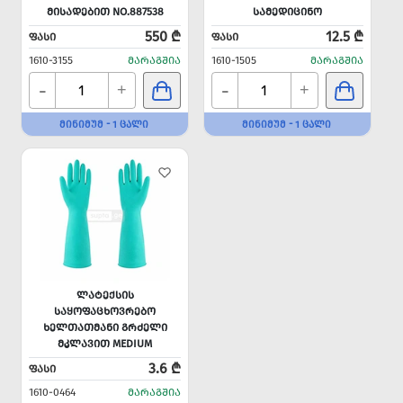
ᲛᲘᲡᲐᲓᲔᲑᲘᲗ NO.887538
ᲡᲐᲛᲔᲓᲘᲪᲘᲜᲝ
550 ₾
12.5 ₾
ᲤᲐᲡᲘ
ᲤᲐᲡᲘ
1610-3155
ᲛᲐᲠᲐᲒᲨᲘᲐ
1610-1505
ᲛᲐᲠᲐᲒᲨᲘᲐ
-
-
+
+
ᲛᲘᲜᲘᲛᲣᲛ - 1 ᲪᲐᲚᲘ
ᲛᲘᲜᲘᲛᲣᲛ - 1 ᲪᲐᲚᲘ
ᲚᲐᲢᲔᲥᲡᲘᲡ
ᲡᲐᲧᲝᲤᲐᲪᲮᲝᲕᲠᲔᲑᲝ
ᲮᲔᲚᲗᲐᲗᲛᲐᲜᲘ ᲒᲠᲫᲔᲚᲘ
ᲛᲙᲚᲐᲕᲘᲗ MEDIUM
3.6 ₾
ᲤᲐᲡᲘ
1610-0464
ᲛᲐᲠᲐᲒᲨᲘᲐ