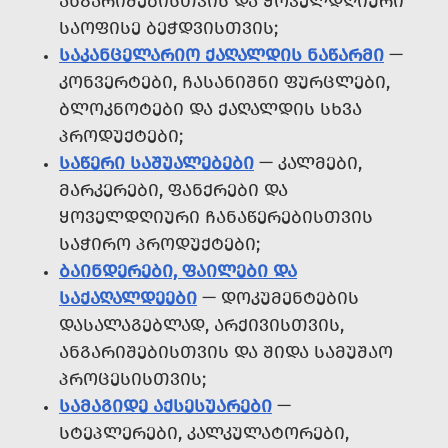
ᲐᲜᲒᲐᲠᲘᲨᲔᲑᲘᲡᲗᲕᲘᲡ ᲓᲐ ᲧᲝᲕᲔᲚᲓᲦᲘᲣᲠᲘ
ᲡᲐᲝᲤᲘᲡᲔ ᲑᲔᲭᲓᲕᲘᲡᲗᲕᲘᲡ;
ᲡᲐᲙᲐᲜᲪᲔᲚᲐᲠᲘᲝ ᲥᲐᲦᲐᲚᲓᲘᲡ ᲜᲐᲬᲐᲠᲛᲘ
—
ᲙᲝᲜᲕᲔᲠᲢᲔᲑᲘ, ᲩᲐᲡᲐᲜᲘᲨᲜᲘ ᲤᲣᲠᲪᲚᲔᲑᲘ,
ᲑᲚᲝᲙᲜᲝᲢᲔᲑᲘ ᲓᲐ ᲥᲐᲦᲐᲚᲓᲘᲡ ᲡᲮᲕᲐ
ᲞᲠᲝᲓᲣᲥᲢᲔᲑᲘ;
ᲡᲐᲬᲔᲠᲘ ᲡᲐᲨᲣᲐᲚᲔᲑᲔᲑᲘ
— ᲙᲐᲚᲛᲔᲑᲘ,
ᲛᲐᲠᲙᲔᲠᲔᲑᲘ, ᲤᲐᲜᲥᲠᲔᲑᲘ ᲓᲐ
ᲧᲝᲕᲔᲚᲓᲦᲘᲣᲠᲘ ᲩᲐᲜᲐᲬᲔᲠᲔᲑᲘᲡᲗᲕᲘᲡ
ᲡᲐᲭᲘᲠᲝ ᲞᲠᲝᲓᲣᲥᲢᲔᲑᲘ;
ᲑᲐᲘᲜᲓᲔᲠᲔᲑᲘ, ᲤᲐᲘᲚᲔᲑᲘ ᲓᲐ
ᲡᲐᲥᲐᲦᲐᲚᲓᲔᲔᲑᲘ
— ᲓᲝᲙᲣᲛᲔᲜᲢᲔᲑᲘᲡ
ᲓᲐᲡᲐᲚᲐᲒᲔᲑᲚᲐᲓ, ᲐᲠᲥᲘᲕᲘᲡᲗᲕᲘᲡ,
ᲐᲜᲒᲐᲠᲘᲨᲔᲑᲘᲡᲗᲕᲘᲡ ᲓᲐ ᲨᲘᲓᲐ ᲡᲐᲛᲣᲨᲐᲝ
ᲞᲠᲝᲪᲔᲡᲘᲡᲗᲕᲘᲡ;
ᲡᲐᲛᲐᲒᲘᲓᲔ ᲐᲥᲡᲔᲡᲣᲐᲠᲔᲑᲘ
—
ᲡᲢᲔᲞᲚᲔᲠᲔᲑᲘ, ᲙᲐᲚᲙᲣᲚᲐᲢᲝᲠᲔᲑᲘ,