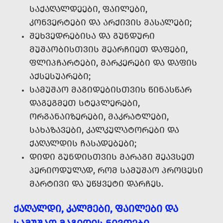
ᲡᲐᲥᲐᲦᲐᲚᲓᲔᲔᲑᲘ, ᲤᲐᲘᲚᲔᲑᲘ,
ᲙᲝᲜᲕᲔᲠᲢᲔᲑᲘ ᲓᲐ ᲐᲠᲥᲘᲕᲘᲡ ᲛᲐᲡᲐᲚᲔᲑᲘ;
ᲨᲔᲮᲕᲔᲓᲠᲔᲑᲘᲡᲐ ᲓᲐ ᲒᲣᲜᲓᲣᲠᲘ
ᲛᲣᲨᲐᲝᲑᲘᲡᲗᲕᲘᲡ ᲨᲔᲐᲠᲩᲘᲔᲗ ᲓᲐᲤᲔᲑᲘ,
ᲤᲚᲘᲞᲩᲐᲠᲢᲔᲑᲘ, ᲛᲐᲠᲙᲔᲠᲔᲑᲘ ᲓᲐ ᲓᲐᲤᲘᲡ
ᲐᲥᲡᲔᲡᲣᲐᲠᲔᲑᲘ;
ᲡᲐᲛᲣᲨᲐᲝ ᲛᲐᲒᲘᲓᲔᲑᲘᲡᲗᲕᲘᲡ ᲬᲘᲜᲐᲡᲬᲐᲠ
ᲓᲐᲒᲔᲒᲛᲔᲗ ᲡᲢᲔᲞᲚᲔᲠᲔᲑᲘ,
ᲝᲠᲒᲐᲜᲐᲘᲖᲔᲠᲔᲑᲘ, ᲛᲐᲙᲠᲐᲢᲚᲔᲑᲘ,
ᲡᲐᲮᲐᲖᲐᲕᲔᲑᲘ, ᲙᲐᲚᲙᲣᲚᲐᲢᲝᲠᲔᲑᲘ ᲓᲐ
ᲥᲐᲦᲐᲚᲓᲘᲡ ᲩᲐᲡᲐᲓᲔᲑᲔᲑᲘ;
ᲓᲘᲓᲘ ᲒᲣᲜᲓᲘᲡᲗᲕᲘᲡ ᲛᲐᲠᲐᲒᲘ ᲨᲔᲐᲕᲡᲔᲗ
ᲞᲔᲠᲘᲝᲓᲣᲚᲐᲓ, ᲠᲝᲛ ᲡᲐᲛᲣᲨᲐᲝ ᲞᲠᲝᲪᲔᲡᲘ
ᲛᲐᲠᲢᲘᲕᲘ ᲓᲐ ᲣᲬᲧᲕᲔᲢᲘ ᲓᲐᲠᲩᲔᲡ.
ᲥᲐᲦᲐᲚᲓᲘ, ᲙᲐᲚᲛᲔᲑᲘ, ᲤᲐᲘᲚᲔᲑᲘ ᲓᲐ