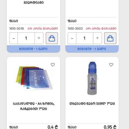
ᲒᲕᲔᲠᲓᲘᲐᲜᲘ
ᲤᲐᲡᲘ
ᲤᲐᲡᲘ
1610-3018
ᲐᲠ ᲐᲠᲘᲡ ᲛᲐᲠᲐᲒᲨᲘ
1610-3003
ᲐᲠ ᲐᲠᲘᲡ ᲛᲐᲠᲐᲒᲨᲘ
-
-
+
+
ᲛᲘᲜᲘᲛᲣᲛ - 1 ᲪᲐᲚᲘ
ᲛᲘᲜᲘᲛᲣᲛ - 1 ᲪᲐᲚᲘ
ᲡᲐᲥᲐᲦᲐᲚᲓᲔ - A4 ᲖᲝᲛᲘᲡ,
ᲗᲮᲔᲕᲐᲓᲘ ᲬᲔᲑᲝ 50ᲛᲚ 1*12Ც
ᲩᲐᲛᲙᲔᲢᲘᲗ 1*12Ც
0.4 ₾
0.95 ₾
ᲤᲐᲡᲘ
ᲤᲐᲡᲘ