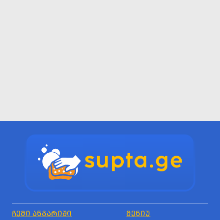
ᲩᲔᲛᲘ ᲐᲜᲒᲐᲠᲘᲨᲘ
ᲛᲔᲜᲘᲣ