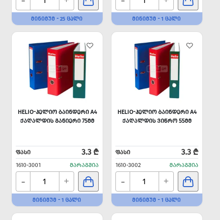
-
-
+
+
ᲛᲘᲜᲘᲛᲣᲛ - 25 ᲪᲐᲚᲘ
ᲛᲘᲜᲘᲛᲣᲛ - 1 ᲪᲐᲚᲘ
HELIO-ᲰᲔᲚᲘᲝ ᲑᲐᲘᲜᲓᲔᲠᲘ A4
HELIO-ᲰᲔᲚᲘᲝ ᲑᲐᲘᲜᲓᲔᲠᲘ A4
ᲥᲐᲦᲐᲚᲓᲘᲡ ᲒᲐᲜᲘᲔᲠᲘ 75ᲛᲛ
ᲥᲐᲦᲐᲚᲓᲘᲡ ᲕᲘᲬᲠᲝ 55ᲛᲛ
3.3 ₾
3.3 ₾
ᲤᲐᲡᲘ
ᲤᲐᲡᲘ
1610-3001
ᲛᲐᲠᲐᲒᲨᲘᲐ
1610-3002
ᲛᲐᲠᲐᲒᲨᲘᲐ
-
-
+
+
ᲛᲘᲜᲘᲛᲣᲛ - 1 ᲪᲐᲚᲘ
ᲛᲘᲜᲘᲛᲣᲛ - 1 ᲪᲐᲚᲘ