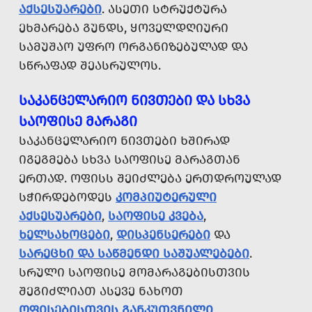
ᲐᲥᲡᲔᲡᲣᲐᲠᲔᲑᲘ
. ᲐᲡᲔᲗᲘ ᲡᲢᲠᲣᲥᲢᲣᲠᲐ
ᲔᲮᲛᲐᲠᲔᲑᲐ ᲒᲣᲜᲓᲡ, ᲧᲝᲕᲔᲚᲓᲦᲘᲣᲠᲘ
ᲡᲐᲛᲣᲨᲐᲝ ᲣᲤᲠᲝ ᲝᲠᲒᲐᲜᲘᲖᲔᲑᲣᲚᲐᲓ ᲓᲐ
ᲡᲬᲠᲐᲤᲐᲓ ᲨᲔᲐᲡᲠᲣᲚᲝᲡ.
ᲡᲐᲙᲐᲜᲪᲔᲚᲐᲠᲘᲝ ᲜᲘᲕᲗᲔᲑᲘ ᲓᲐ ᲡᲮᲕᲐ
ᲡᲐᲝᲤᲘᲡᲔ ᲛᲐᲠᲐᲒᲘ
ᲡᲐᲙᲐᲜᲪᲔᲚᲐᲠᲘᲝ ᲜᲘᲕᲗᲔᲑᲘ ᲮᲨᲘᲠᲐᲓ
ᲘᲒᲔᲒᲛᲔᲑᲐ ᲡᲮᲕᲐ ᲡᲐᲝᲤᲘᲡᲔ ᲛᲐᲠᲐᲒᲗᲐᲜ
ᲔᲠᲗᲐᲓ. ᲝᲤᲘᲡᲡ ᲨᲔᲘᲫᲚᲔᲑᲐ ᲔᲠᲗᲓᲠᲝᲣᲚᲐᲓ
ᲡᲭᲘᲠᲓᲔᲑᲝᲓᲔᲡ
ᲙᲝᲛᲞᲘᲣᲢᲔᲠᲣᲚᲘ
ᲐᲥᲡᲔᲡᲣᲐᲠᲔᲑᲘ
,
ᲡᲐᲝᲤᲘᲡᲔ ᲙᲕᲔᲑᲐ
,
ᲮᲔᲚᲡᲐᲮᲝᲪᲔᲑᲘ
,
ᲓᲘᲡᲞᲔᲜᲡᲔᲠᲔᲑᲘ
ᲓᲐ
ᲡᲐᲠᲔᲪᲮᲘ ᲓᲐ ᲡᲐᲬᲛᲔᲜᲓᲘ ᲡᲐᲨᲣᲐᲚᲔᲑᲔᲑᲘ
.
ᲡᲠᲣᲚᲘ ᲡᲐᲝᲤᲘᲡᲔ ᲛᲝᲛᲐᲠᲐᲒᲔᲑᲘᲡᲗᲕᲘᲡ
ᲨᲔᲒᲘᲫᲚᲘᲐᲗ ᲐᲡᲔᲕᲔ ᲜᲐᲮᲝᲗ
ᲝᲤᲘᲡᲔᲑᲘᲡᲗᲕᲘᲡ ᲒᲐᲜᲙᲣᲗᲕᲜᲘᲚᲘ