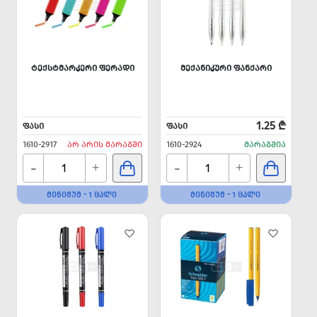
ᲢᲔᲥᲡᲢᲛᲐᲠᲙᲔᲠᲘ ᲤᲔᲠᲐᲓᲘ
ᲛᲔᲥᲐᲜᲘᲙᲣᲠᲘ ᲤᲐᲜᲥᲐᲠᲘ
1.25 ₾
ᲤᲐᲡᲘ
ᲤᲐᲡᲘ
1610-2917
ᲐᲠ ᲐᲠᲘᲡ ᲛᲐᲠᲐᲒᲨᲘ
1610-2924
ᲛᲐᲠᲐᲒᲨᲘᲐ
-
-
+
+
ᲛᲘᲜᲘᲛᲣᲛ - 1 ᲪᲐᲚᲘ
ᲛᲘᲜᲘᲛᲣᲛ - 1 ᲪᲐᲚᲘ