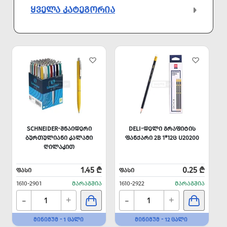
ᲧᲕᲔᲚᲐ ᲙᲐᲢᲔᲒᲝᲠᲘᲐ
SCHNEIDER-ᲨᲜᲐᲘᲓᲔᲠᲘ
DELI-ᲓᲔᲚᲘ ᲒᲠᲐᲤᲘᲢᲘᲡ
ᲑᲣᲠᲗᲣᲚᲘᲐᲜᲘ ᲙᲐᲚᲐᲛᲘ
ᲤᲐᲜᲥᲐᲠᲘ 2B 1*12Ც U20200
ᲦᲘᲚᲐᲙᲘᲗ
1.45 ₾
0.25 ₾
ᲤᲐᲡᲘ
ᲤᲐᲡᲘ
1610-2901
ᲛᲐᲠᲐᲒᲨᲘᲐ
1610-2922
ᲛᲐᲠᲐᲒᲨᲘᲐ
-
-
+
+
ᲛᲘᲜᲘᲛᲣᲛ - 1 ᲪᲐᲚᲘ
ᲛᲘᲜᲘᲛᲣᲛ - 12 ᲪᲐᲚᲘ