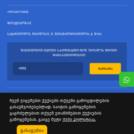
+995322110626
INFO@SUPTA.GE
ᲡᲐᲥᲐᲠᲗᲕᲔᲚᲝ, ᲗᲑᲘᲚᲘᲡᲘ, Მ. ᲬᲘᲜᲐᲛᲫᲦᲕᲠᲘᲨᲕᲘᲚᲘᲡ Ქ. N162
ᲓᲐᲒᲕᲘᲢᲝᲕᲔᲗ ᲗᲥᲕᲔᲜᲘ ᲡᲐᲙᲝᲜᲢᲐᲥᲢᲝ ᲩᲕᲔᲜ ᲣᲛᲝᲙᲚᲔᲡ ᲓᲠᲝᲨᲘ
ᲓᲐᲒᲘᲙᲐᲕᲨᲘᲠᲓᲔᲑᲘᲗ
ᲒᲐᲒᲖᲐᲕᲜᲐ
ჩვენ ვიყენებთ ქუქიებს თქვენი გამოცდილების
გასაუმჯობესებლად. საიტის გამოყენების
ყველა უფლება დაცულია
გაგრძელებით თქვენ ეთანხმებით ქუქიების
საიტის პროვაიდერი Webdoors.ge
გამოყენებას. გაიგე მეტი
ქუქი პოლიტიკა.
0
გასაგებია