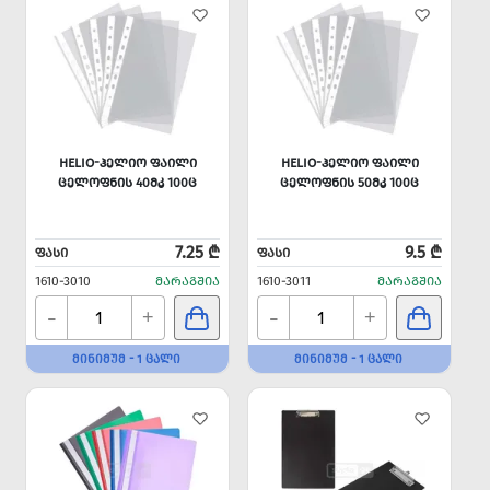
HELIO-ᲰᲔᲚᲘᲝ ᲤᲐᲘᲚᲘ
HELIO-ᲰᲔᲚᲘᲝ ᲤᲐᲘᲚᲘ
ᲪᲔᲚᲝᲤᲜᲘᲡ 40ᲛᲙ 100Ც
ᲪᲔᲚᲝᲤᲜᲘᲡ 50ᲛᲙ 100Ც
7.25 ₾
9.5 ₾
ᲤᲐᲡᲘ
ᲤᲐᲡᲘ
1610-3010
ᲛᲐᲠᲐᲒᲨᲘᲐ
1610-3011
ᲛᲐᲠᲐᲒᲨᲘᲐ
-
-
+
+
ᲛᲘᲜᲘᲛᲣᲛ - 1 ᲪᲐᲚᲘ
ᲛᲘᲜᲘᲛᲣᲛ - 1 ᲪᲐᲚᲘ