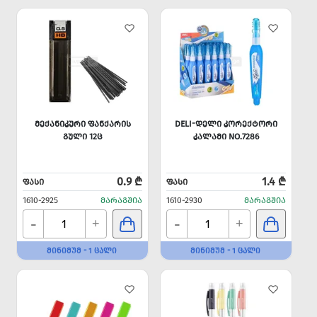
ᲛᲔᲥᲐᲜᲘᲙᲣᲠᲘ ᲤᲐᲜᲥᲐᲠᲘᲡ
DELI-ᲓᲔᲚᲘ ᲙᲝᲠᲔᲥᲢᲝᲠᲘ
ᲒᲣᲚᲘ 12Ც
ᲙᲐᲚᲐᲛᲘ NO.7286
0.9 ₾
1.4 ₾
ᲤᲐᲡᲘ
ᲤᲐᲡᲘ
1610-2925
ᲛᲐᲠᲐᲒᲨᲘᲐ
1610-2930
ᲛᲐᲠᲐᲒᲨᲘᲐ
-
-
+
+
ᲛᲘᲜᲘᲛᲣᲛ - 1 ᲪᲐᲚᲘ
ᲛᲘᲜᲘᲛᲣᲛ - 1 ᲪᲐᲚᲘ