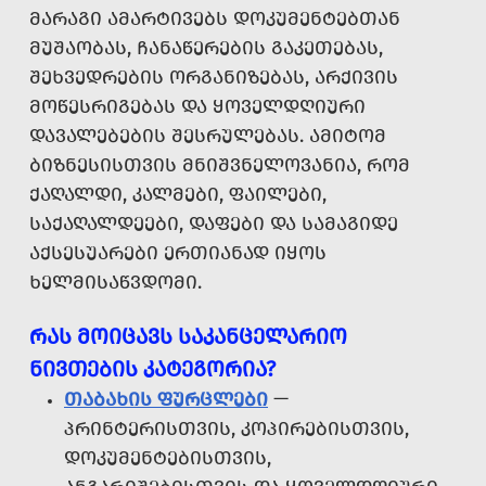
ᲛᲐᲠᲐᲒᲘ ᲐᲛᲐᲠᲢᲘᲕᲔᲑᲡ ᲓᲝᲙᲣᲛᲔᲜᲢᲔᲑᲗᲐᲜ
ᲛᲣᲨᲐᲝᲑᲐᲡ, ᲩᲐᲜᲐᲬᲔᲠᲔᲑᲘᲡ ᲒᲐᲙᲔᲗᲔᲑᲐᲡ,
ᲨᲔᲮᲕᲔᲓᲠᲔᲑᲘᲡ ᲝᲠᲒᲐᲜᲘᲖᲔᲑᲐᲡ, ᲐᲠᲥᲘᲕᲘᲡ
ᲛᲝᲬᲔᲡᲠᲘᲒᲔᲑᲐᲡ ᲓᲐ ᲧᲝᲕᲔᲚᲓᲦᲘᲣᲠᲘ
ᲓᲐᲕᲐᲚᲔᲑᲔᲑᲘᲡ ᲨᲔᲡᲠᲣᲚᲔᲑᲐᲡ. ᲐᲛᲘᲢᲝᲛ
ᲑᲘᲖᲜᲔᲡᲘᲡᲗᲕᲘᲡ ᲛᲜᲘᲨᲕᲜᲔᲚᲝᲕᲐᲜᲘᲐ, ᲠᲝᲛ
ᲥᲐᲦᲐᲚᲓᲘ, ᲙᲐᲚᲛᲔᲑᲘ, ᲤᲐᲘᲚᲔᲑᲘ,
ᲡᲐᲥᲐᲦᲐᲚᲓᲔᲔᲑᲘ, ᲓᲐᲤᲔᲑᲘ ᲓᲐ ᲡᲐᲛᲐᲒᲘᲓᲔ
ᲐᲥᲡᲔᲡᲣᲐᲠᲔᲑᲘ ᲔᲠᲗᲘᲐᲜᲐᲓ ᲘᲧᲝᲡ
ᲮᲔᲚᲛᲘᲡᲐᲬᲕᲓᲝᲛᲘ.
ᲠᲐᲡ ᲛᲝᲘᲪᲐᲕᲡ ᲡᲐᲙᲐᲜᲪᲔᲚᲐᲠᲘᲝ
ᲜᲘᲕᲗᲔᲑᲘᲡ ᲙᲐᲢᲔᲒᲝᲠᲘᲐ?
ᲗᲐᲑᲐᲮᲘᲡ ᲤᲣᲠᲪᲚᲔᲑᲘ
—
ᲞᲠᲘᲜᲢᲔᲠᲘᲡᲗᲕᲘᲡ, ᲙᲝᲞᲘᲠᲔᲑᲘᲡᲗᲕᲘᲡ,
ᲓᲝᲙᲣᲛᲔᲜᲢᲔᲑᲘᲡᲗᲕᲘᲡ,