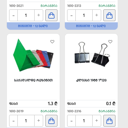
1610-3021
ᲛᲐᲠᲐᲒᲨᲘᲐ
1610-3313
ᲛᲐᲠᲐᲒᲨᲘᲐ
-
-
+
+
ᲛᲘᲜᲘᲛᲣᲛ - 12 ᲪᲐᲚᲘ
ᲛᲘᲜᲘᲛᲣᲛ - 12 ᲪᲐᲚᲘ
ᲡᲐᲥᲐᲦᲐᲚᲓᲔ ᲠᲔᲖᲘᲜᲘᲗ
ᲙᲚᲘᲞᲡᲘ 19ᲛᲛ 1*12Ც
1.3 ₾
0.1 ₾
ᲤᲐᲡᲘ
ᲤᲐᲡᲘ
1610-3019
ᲛᲐᲠᲐᲒᲨᲘᲐ
1610-3316
ᲛᲐᲠᲐᲒᲨᲘᲐ
-
-
+
+