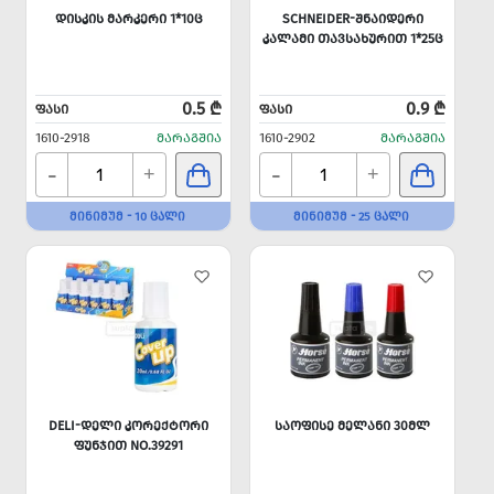
ᲓᲘᲡᲙᲘᲡ ᲛᲐᲠᲙᲔᲠᲘ 1*10Ც
SCHNEIDER-ᲨᲜᲐᲘᲓᲔᲠᲘ
ᲙᲐᲚᲐᲛᲘ ᲗᲐᲕᲡᲐᲮᲣᲠᲘᲗ 1*25Ც
0.5 ₾
0.9 ₾
ᲤᲐᲡᲘ
ᲤᲐᲡᲘ
1610-2918
ᲛᲐᲠᲐᲒᲨᲘᲐ
1610-2902
ᲛᲐᲠᲐᲒᲨᲘᲐ
-
-
+
+
ᲛᲘᲜᲘᲛᲣᲛ - 10 ᲪᲐᲚᲘ
ᲛᲘᲜᲘᲛᲣᲛ - 25 ᲪᲐᲚᲘ
DELI-ᲓᲔᲚᲘ ᲙᲝᲠᲔᲥᲢᲝᲠᲘ
ᲡᲐᲝᲤᲘᲡᲔ ᲛᲔᲚᲐᲜᲘ 30ᲛᲚ
ᲤᲣᲜᲯᲘᲗ NO.39291