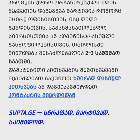
ᲞᲠᲝᲪᲔᲡᲡ ᲣᲤᲠᲝ ᲝᲠᲒᲐᲜᲘᲖᲔᲑᲣᲚᲡ ᲮᲓᲘᲡ.
ᲨᲔᲙᲕᲔᲗᲘᲡ ᲓᲐᲒᲔᲒᲛᲕᲐ ᲛᲐᲠᲢᲘᲕᲘᲐ ᲠᲝᲒᲝᲠᲪ
ᲛᲪᲘᲠᲔ ᲝᲤᲘᲡᲘᲡᲗᲕᲘᲡ, ᲘᲡᲔ ᲓᲘᲓᲘ
ᲒᲣᲜᲓᲘᲡᲗᲕᲘᲡ, ᲡᲐᲒᲐᲜᲛᲐᲜᲐᲗᲚᲔᲑᲚᲝ
ᲡᲘᲕᲠᲪᲘᲡᲗᲕᲘᲡ ᲐᲜ ᲐᲓᲛᲘᲜᲘᲡᲢᲠᲐᲪᲘᲣᲚᲘ
ᲒᲐᲜᲧᲝᲤᲘᲚᲔᲑᲘᲡᲗᲕᲘᲡ. ᲗᲑᲘᲚᲘᲡᲨᲘ
ᲛᲘᲬᲝᲓᲔᲑᲐ ᲨᲔᲡᲐᲫᲚᲔᲑᲔᲚᲘᲐ
2–3 ᲡᲐᲛᲣᲨᲐᲝ
ᲡᲐᲐᲗᲨᲘ.
ᲓᲐᲛᲐᲢᲔᲑᲘᲗᲘ ᲙᲘᲗᲮᲕᲔᲑᲘᲡ ᲨᲔᲛᲗᲮᲕᲔᲕᲐᲨᲘ
ᲨᲔᲒᲘᲫᲚᲘᲐᲗ ᲒᲐᲔᲪᲜᲝᲗ
ᲮᲨᲘᲠᲐᲓ ᲓᲐᲡᲛᲣᲚ
ᲙᲘᲗᲮᲕᲔᲑᲡ
ᲐᲜ ᲓᲐᲒᲕᲘᲙᲐᲕᲨᲘᲠᲓᲔᲗ
ᲙᲝᲜᲢᲐᲥᲢᲘᲡ ᲒᲕᲔᲠᲓᲘᲓᲐᲜ
.
SUPTA.GE — ᲡᲬᲠᲐᲤᲐᲓ. ᲛᲐᲠᲢᲘᲕᲐᲓ.
ᲡᲐᲘᲛᲔᲓᲝᲓ.