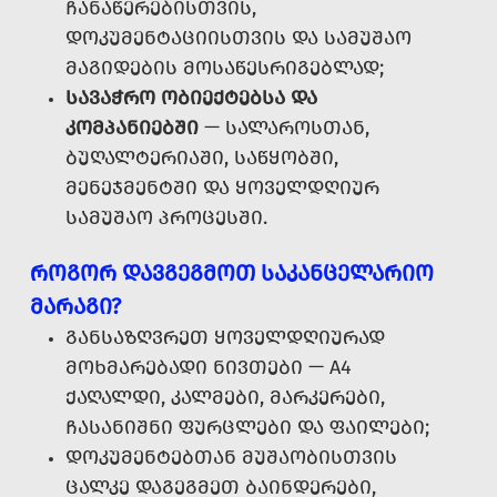
ᲩᲐᲜᲐᲬᲔᲠᲔᲑᲘᲡᲗᲕᲘᲡ,
ᲓᲝᲙᲣᲛᲔᲜᲢᲐᲪᲘᲘᲡᲗᲕᲘᲡ ᲓᲐ ᲡᲐᲛᲣᲨᲐᲝ
ᲛᲐᲒᲘᲓᲔᲑᲘᲡ ᲛᲝᲡᲐᲬᲔᲡᲠᲘᲒᲔᲑᲚᲐᲓ;
ᲡᲐᲕᲐᲭᲠᲝ ᲝᲑᲘᲔᲥᲢᲔᲑᲡᲐ ᲓᲐ
ᲙᲝᲛᲞᲐᲜᲘᲔᲑᲨᲘ
— ᲡᲐᲚᲐᲠᲝᲡᲗᲐᲜ,
ᲑᲣᲦᲐᲚᲢᲔᲠᲘᲐᲨᲘ, ᲡᲐᲬᲧᲝᲑᲨᲘ,
ᲛᲔᲜᲔᲯᲛᲔᲜᲢᲨᲘ ᲓᲐ ᲧᲝᲕᲔᲚᲓᲦᲘᲣᲠ
ᲡᲐᲛᲣᲨᲐᲝ ᲞᲠᲝᲪᲔᲡᲨᲘ.
ᲠᲝᲒᲝᲠ ᲓᲐᲕᲒᲔᲒᲛᲝᲗ ᲡᲐᲙᲐᲜᲪᲔᲚᲐᲠᲘᲝ
ᲛᲐᲠᲐᲒᲘ?
ᲒᲐᲜᲡᲐᲖᲦᲕᲠᲔᲗ ᲧᲝᲕᲔᲚᲓᲦᲘᲣᲠᲐᲓ
ᲛᲝᲮᲛᲐᲠᲔᲑᲐᲓᲘ ᲜᲘᲕᲗᲔᲑᲘ — A4
ᲥᲐᲦᲐᲚᲓᲘ, ᲙᲐᲚᲛᲔᲑᲘ, ᲛᲐᲠᲙᲔᲠᲔᲑᲘ,
ᲩᲐᲡᲐᲜᲘᲨᲜᲘ ᲤᲣᲠᲪᲚᲔᲑᲘ ᲓᲐ ᲤᲐᲘᲚᲔᲑᲘ;
ᲓᲝᲙᲣᲛᲔᲜᲢᲔᲑᲗᲐᲜ ᲛᲣᲨᲐᲝᲑᲘᲡᲗᲕᲘᲡ
ᲪᲐᲚᲙᲔ ᲓᲐᲒᲔᲒᲛᲔᲗ ᲑᲐᲘᲜᲓᲔᲠᲔᲑᲘ,