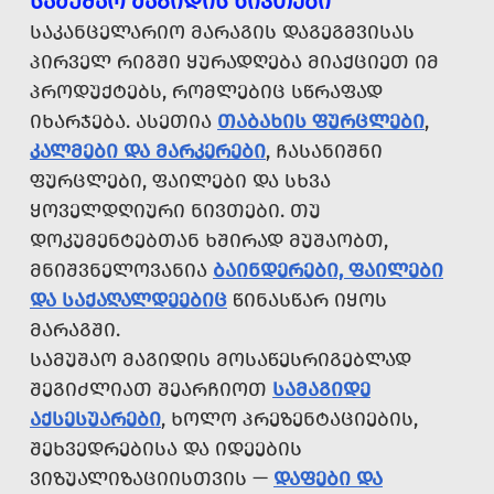
ᲡᲐᲛᲣᲨᲐᲝ ᲛᲐᲒᲘᲓᲘᲡ ᲜᲘᲕᲗᲔᲑᲘ
ᲡᲐᲙᲐᲜᲪᲔᲚᲐᲠᲘᲝ ᲛᲐᲠᲐᲒᲘᲡ ᲓᲐᲒᲔᲒᲛᲕᲘᲡᲐᲡ
ᲞᲘᲠᲕᲔᲚ ᲠᲘᲒᲨᲘ ᲧᲣᲠᲐᲓᲦᲔᲑᲐ ᲛᲘᲐᲥᲪᲘᲔᲗ ᲘᲛ
ᲞᲠᲝᲓᲣᲥᲢᲔᲑᲡ, ᲠᲝᲛᲚᲔᲑᲘᲪ ᲡᲬᲠᲐᲤᲐᲓ
ᲘᲮᲐᲠᲯᲔᲑᲐ. ᲐᲡᲔᲗᲘᲐ
ᲗᲐᲑᲐᲮᲘᲡ ᲤᲣᲠᲪᲚᲔᲑᲘ
,
ᲙᲐᲚᲛᲔᲑᲘ ᲓᲐ ᲛᲐᲠᲙᲔᲠᲔᲑᲘ
, ᲩᲐᲡᲐᲜᲘᲨᲜᲘ
ᲤᲣᲠᲪᲚᲔᲑᲘ, ᲤᲐᲘᲚᲔᲑᲘ ᲓᲐ ᲡᲮᲕᲐ
ᲧᲝᲕᲔᲚᲓᲦᲘᲣᲠᲘ ᲜᲘᲕᲗᲔᲑᲘ. ᲗᲣ
ᲓᲝᲙᲣᲛᲔᲜᲢᲔᲑᲗᲐᲜ ᲮᲨᲘᲠᲐᲓ ᲛᲣᲨᲐᲝᲑᲗ,
ᲛᲜᲘᲨᲕᲜᲔᲚᲝᲕᲐᲜᲘᲐ
ᲑᲐᲘᲜᲓᲔᲠᲔᲑᲘ, ᲤᲐᲘᲚᲔᲑᲘ
ᲓᲐ ᲡᲐᲥᲐᲦᲐᲚᲓᲔᲔᲑᲘᲪ
ᲬᲘᲜᲐᲡᲬᲐᲠ ᲘᲧᲝᲡ
ᲛᲐᲠᲐᲒᲨᲘ.
ᲡᲐᲛᲣᲨᲐᲝ ᲛᲐᲒᲘᲓᲘᲡ ᲛᲝᲡᲐᲬᲔᲡᲠᲘᲒᲔᲑᲚᲐᲓ
ᲨᲔᲒᲘᲫᲚᲘᲐᲗ ᲨᲔᲐᲠᲩᲘᲝᲗ
ᲡᲐᲛᲐᲒᲘᲓᲔ
ᲐᲥᲡᲔᲡᲣᲐᲠᲔᲑᲘ
, ᲮᲝᲚᲝ ᲞᲠᲔᲖᲔᲜᲢᲐᲪᲘᲔᲑᲘᲡ,
ᲨᲔᲮᲕᲔᲓᲠᲔᲑᲘᲡᲐ ᲓᲐ ᲘᲓᲔᲔᲑᲘᲡ
ᲕᲘᲖᲣᲐᲚᲘᲖᲐᲪᲘᲘᲡᲗᲕᲘᲡ —
ᲓᲐᲤᲔᲑᲘ ᲓᲐ