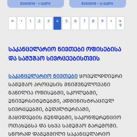
ᲛᲘᲜᲘᲛᲣᲛ - 1 ᲪᲐᲚᲘ
ᲛᲘᲜᲘᲛᲣᲛ - 12 ᲪᲐᲚᲘ
«
‹
1
2
3
4
5
6
7
8
9
›
»
9
ᲡᲐᲙᲐᲜᲪᲔᲚᲐᲠᲘᲝ ᲜᲘᲕᲗᲔᲑᲘ ᲝᲤᲘᲡᲔᲑᲘᲡᲐ
ᲓᲐ ᲡᲐᲛᲣᲨᲐᲝ ᲡᲘᲕᲠᲪᲔᲔᲑᲘᲡᲗᲕᲘᲡ
ᲡᲐᲙᲐᲜᲪᲔᲚᲐᲠᲘᲝ ᲜᲘᲕᲗᲔᲑᲘ
ᲧᲝᲕᲔᲚᲓᲦᲘᲣᲠᲘ
ᲡᲐᲛᲣᲨᲐᲝ ᲞᲠᲝᲪᲔᲡᲘᲡ ᲛᲜᲘᲨᲕᲜᲔᲚᲝᲕᲐᲜᲘ
ᲜᲐᲬᲘᲚᲘᲐ ᲝᲤᲘᲡᲔᲑᲨᲘ, ᲡᲙᲝᲚᲔᲑᲨᲘ,
ᲣᲜᲘᲕᲔᲠᲡᲘᲢᲔᲢᲔᲑᲨᲘ, ᲐᲓᲛᲘᲜᲘᲡᲢᲠᲐᲪᲘᲣᲚ
ᲡᲘᲕᲠᲪᲔᲔᲑᲨᲘ, ᲑᲣᲦᲐᲚᲢᲔᲠᲘᲐᲨᲘ,
ᲒᲐᲧᲘᲓᲕᲔᲑᲘᲡ ᲒᲣᲜᲓᲔᲑᲨᲘ, ᲡᲐᲙᲝᲜᲤᲔᲠᲔᲜᲪᲘᲝ
ᲝᲗᲐᲮᲔᲑᲡᲐ ᲓᲐ ᲡᲮᲕᲐ ᲡᲐᲛᲣᲨᲐᲝ ᲒᲐᲠᲔᲛᲝᲨᲘ.
ᲡᲬᲝᲠᲐᲓ ᲓᲐᲒᲔᲒᲛᲘᲚᲘ ᲡᲐᲙᲐᲜᲪᲔᲚᲐᲠᲘᲝ