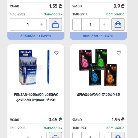
1.55 ₾
0.9 ₾
ᲤᲐᲡᲘ
ᲤᲐᲡᲘ
1610-2932
ᲛᲐᲠᲐᲒᲨᲘᲐ
1610-2911
ᲛᲐᲠᲐᲒᲨᲘᲐ
-
-
+
+
ᲛᲘᲜᲘᲛᲣᲛ - 1 ᲪᲐᲚᲘ
ᲛᲘᲜᲘᲛᲣᲛ - 1 ᲪᲐᲚᲘ
PENSAN-ᲞᲔᲜᲡᲐᲜᲘ ᲡᲐᲬᲔᲠᲘ
ᲙᲝᲠᲔᲥᲢᲝᲠᲘ ᲚᲔᲜᲢᲘ 8Მ
ᲙᲐᲚᲐᲛᲘ ᲚᲣᲠᲯᲘ 1*25Ც
0.45 ₾
1.95 ₾
ᲤᲐᲡᲘ
ᲤᲐᲡᲘ
1610-2903
ᲛᲐᲠᲐᲒᲨᲘᲐ
1610-2931
ᲛᲐᲠᲐᲒᲨᲘᲐ