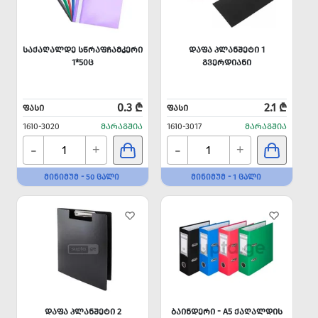
ᲡᲐᲥᲐᲦᲐᲚᲓᲔ ᲡᲬᲠᲐᲤᲩᲐᲛᲙᲔᲠᲘ
ᲓᲐᲤᲐ ᲞᲚᲐᲜᲨᲔᲢᲘ 1
1*50Ც
ᲒᲕᲔᲠᲓᲘᲐᲜᲘ
0.3 ₾
2.1 ₾
ᲤᲐᲡᲘ
ᲤᲐᲡᲘ
1610-3020
ᲛᲐᲠᲐᲒᲨᲘᲐ
1610-3017
ᲛᲐᲠᲐᲒᲨᲘᲐ
-
-
+
+
ᲛᲘᲜᲘᲛᲣᲛ - 50 ᲪᲐᲚᲘ
ᲛᲘᲜᲘᲛᲣᲛ - 1 ᲪᲐᲚᲘ
ᲓᲐᲤᲐ ᲞᲚᲐᲜᲨᲔᲢᲘ 2
ᲑᲐᲘᲜᲓᲔᲠᲘ - A5 ᲥᲐᲦᲐᲚᲓᲘᲡ