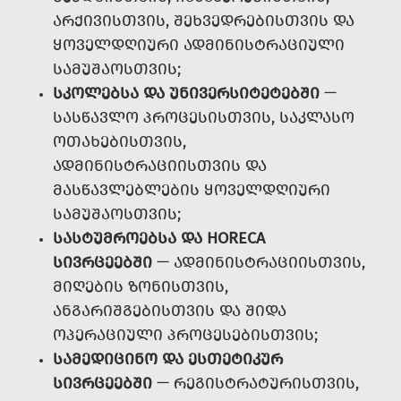
ᲐᲠᲥᲘᲕᲘᲡᲗᲕᲘᲡ, ᲨᲔᲮᲕᲔᲓᲠᲔᲑᲘᲡᲗᲕᲘᲡ ᲓᲐ
ᲧᲝᲕᲔᲚᲓᲦᲘᲣᲠᲘ ᲐᲓᲛᲘᲜᲘᲡᲢᲠᲐᲪᲘᲣᲚᲘ
ᲡᲐᲛᲣᲨᲐᲝᲡᲗᲕᲘᲡ;
ᲡᲙᲝᲚᲔᲑᲡᲐ ᲓᲐ ᲣᲜᲘᲕᲔᲠᲡᲘᲢᲔᲢᲔᲑᲨᲘ
—
ᲡᲐᲡᲬᲐᲕᲚᲝ ᲞᲠᲝᲪᲔᲡᲘᲡᲗᲕᲘᲡ, ᲡᲐᲙᲚᲐᲡᲝ
ᲝᲗᲐᲮᲔᲑᲘᲡᲗᲕᲘᲡ,
ᲐᲓᲛᲘᲜᲘᲡᲢᲠᲐᲪᲘᲘᲡᲗᲕᲘᲡ ᲓᲐ
ᲛᲐᲡᲬᲐᲕᲚᲔᲑᲚᲔᲑᲘᲡ ᲧᲝᲕᲔᲚᲓᲦᲘᲣᲠᲘ
ᲡᲐᲛᲣᲨᲐᲝᲡᲗᲕᲘᲡ;
ᲡᲐᲡᲢᲣᲛᲠᲝᲔᲑᲡᲐ ᲓᲐ HORECA
ᲡᲘᲕᲠᲪᲔᲔᲑᲨᲘ
— ᲐᲓᲛᲘᲜᲘᲡᲢᲠᲐᲪᲘᲘᲡᲗᲕᲘᲡ,
ᲛᲘᲦᲔᲑᲘᲡ ᲖᲝᲜᲘᲡᲗᲕᲘᲡ,
ᲐᲜᲒᲐᲠᲘᲨᲒᲔᲑᲘᲡᲗᲕᲘᲡ ᲓᲐ ᲨᲘᲓᲐ
ᲝᲞᲔᲠᲐᲪᲘᲣᲚᲘ ᲞᲠᲝᲪᲔᲡᲔᲑᲘᲡᲗᲕᲘᲡ;
ᲡᲐᲛᲔᲓᲘᲪᲘᲜᲝ ᲓᲐ ᲔᲡᲗᲔᲢᲘᲙᲣᲠ
ᲡᲘᲕᲠᲪᲔᲔᲑᲨᲘ
— ᲠᲔᲒᲘᲡᲢᲠᲐᲢᲣᲠᲘᲡᲗᲕᲘᲡ,