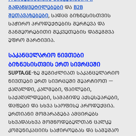
ᲒᲐᲓᲐᲬᲧᲕᲔᲢᲘᲚᲔᲑᲔᲑᲘ
ᲓᲐ
B2B
ᲨᲔᲗᲐᲕᲐᲖᲔᲑᲔᲑᲘ
, ᲡᲐᲓᲐᲪ ᲑᲘᲖᲜᲔᲡᲘᲡᲗᲕᲘᲡ
ᲡᲐᲭᲘᲠᲝ ᲞᲠᲝᲓᲣᲥᲢᲔᲑᲘᲡ ᲨᲔᲠᲩᲔᲕᲐ ᲓᲐ
ᲒᲐᲜᲛᲔᲝᲠᲔᲑᲘᲗᲘ ᲨᲔᲙᲕᲔᲗᲔᲑᲘᲡ ᲓᲐᲒᲔᲒᲛᲕᲐ
ᲣᲤᲠᲝ ᲛᲐᲠᲢᲘᲕᲘᲐ.
ᲡᲐᲙᲐᲜᲪᲔᲚᲐᲠᲘᲝ ᲜᲘᲕᲗᲔᲑᲘ
ᲑᲘᲖᲜᲔᲡᲘᲡᲗᲕᲘᲡ ᲔᲠᲗ ᲡᲘᲕᲠᲪᲔᲨᲘ
SUPTA.GE
-ᲖᲔ ᲨᲔᲒᲘᲫᲚᲘᲐᲗ ᲡᲐᲙᲐᲜᲪᲔᲚᲐᲠᲘᲝ
ᲜᲘᲕᲗᲔᲑᲘ ᲔᲠᲗ ᲡᲘᲕᲠᲪᲔᲨᲘ ᲨᲔᲐᲠᲩᲘᲝᲗ —
ᲥᲐᲦᲐᲚᲓᲘ, ᲙᲐᲚᲛᲔᲑᲘ, ᲤᲐᲘᲚᲔᲑᲘ,
ᲡᲐᲥᲐᲦᲐᲚᲓᲔᲔᲑᲘ, ᲡᲐᲛᲐᲒᲘᲓᲔ ᲐᲥᲡᲔᲡᲣᲐᲠᲔᲑᲘ,
ᲓᲐᲤᲔᲑᲘ ᲓᲐ ᲡᲮᲕᲐ ᲡᲐᲝᲤᲘᲡᲔ ᲞᲠᲝᲓᲣᲥᲪᲘᲐ.
ᲔᲠᲗᲘᲐᲜᲘ ᲛᲝᲛᲐᲠᲐᲒᲔᲑᲐ ᲐᲛᲪᲘᲠᲔᲑᲡ
ᲡᲮᲕᲐᲓᲐᲡᲮᲕᲐ ᲛᲝᲛᲬᲝᲓᲔᲑᲔᲚᲗᲐᲜ ᲪᲐᲚᲙᲔ
ᲙᲝᲛᲣᲜᲘᲙᲐᲪᲘᲘᲡ ᲡᲐᲭᲘᲠᲝᲔᲑᲐᲡ ᲓᲐ ᲡᲐᲛᲣᲨᲐᲝ