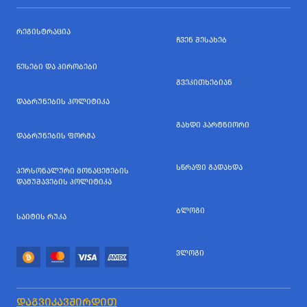
ᲠᲔᲒᲘᲡᲢᲠᲐᲪᲘᲐ
ᲩᲕᲔᲜ ᲨᲔᲡᲐᲮᲔᲑ
ᲬᲔᲡᲔᲑᲘ ᲓᲐ ᲞᲘᲠᲝᲑᲔᲑᲘ
ᲒᲕᲔᲙᲘᲗᲮᲔᲑᲘᲐᲜ
ᲓᲐᲑᲠᲣᲜᲔᲑᲘᲡ ᲞᲝᲚᲘᲢᲘᲙᲐ
ᲒᲐᲮᲓᲘ ᲞᲐᲠᲢᲜᲘᲝᲠᲘ
ᲓᲐᲑᲠᲣᲜᲔᲑᲘᲡ ᲤᲝᲠᲛᲐ
ᲡᲬᲠᲐᲤᲘ ᲒᲐᲓᲐᲮᲓᲐ
ᲞᲔᲠᲡᲝᲜᲐᲚᲣᲠᲘ ᲛᲝᲜᲐᲪᲔᲛᲔᲑᲘᲡ
ᲓᲐᲛᲣᲨᲐᲕᲔᲑᲘᲡ ᲞᲝᲚᲘᲢᲘᲙᲐ
ᲑᲚᲝᲒᲘ
ᲡᲐᲘᲢᲘᲡ ᲠᲣᲙᲐ
ᲕᲚᲝᲒᲘ
ᲓᲐᲒᲕᲘᲙᲐᲕᲨᲘᲠᲓᲘᲗ