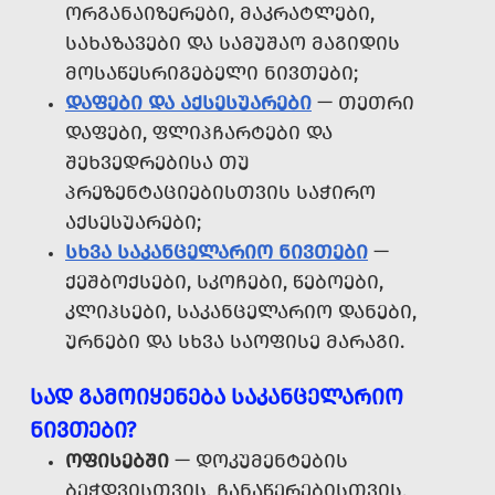
ᲝᲠᲒᲐᲜᲐᲘᲖᲔᲠᲔᲑᲘ, ᲛᲐᲙᲠᲐᲢᲚᲔᲑᲘ,
ᲡᲐᲮᲐᲖᲐᲕᲔᲑᲘ ᲓᲐ ᲡᲐᲛᲣᲨᲐᲝ ᲛᲐᲒᲘᲓᲘᲡ
ᲛᲝᲡᲐᲬᲔᲡᲠᲘᲒᲔᲑᲔᲚᲘ ᲜᲘᲕᲗᲔᲑᲘ;
ᲓᲐᲤᲔᲑᲘ ᲓᲐ ᲐᲥᲡᲔᲡᲣᲐᲠᲔᲑᲘ
— ᲗᲔᲗᲠᲘ
ᲓᲐᲤᲔᲑᲘ, ᲤᲚᲘᲞᲩᲐᲠᲢᲔᲑᲘ ᲓᲐ
ᲨᲔᲮᲕᲔᲓᲠᲔᲑᲘᲡᲐ ᲗᲣ
ᲞᲠᲔᲖᲔᲜᲢᲐᲪᲘᲔᲑᲘᲡᲗᲕᲘᲡ ᲡᲐᲭᲘᲠᲝ
ᲐᲥᲡᲔᲡᲣᲐᲠᲔᲑᲘ;
ᲡᲮᲕᲐ ᲡᲐᲙᲐᲜᲪᲔᲚᲐᲠᲘᲝ ᲜᲘᲕᲗᲔᲑᲘ
—
ᲥᲔᲨᲑᲝᲥᲡᲔᲑᲘ, ᲡᲙᲝᲩᲔᲑᲘ, ᲬᲔᲑᲝᲔᲑᲘ,
ᲙᲚᲘᲞᲡᲔᲑᲘ, ᲡᲐᲙᲐᲜᲪᲔᲚᲐᲠᲘᲝ ᲓᲐᲜᲔᲑᲘ,
ᲣᲠᲜᲔᲑᲘ ᲓᲐ ᲡᲮᲕᲐ ᲡᲐᲝᲤᲘᲡᲔ ᲛᲐᲠᲐᲒᲘ.
ᲡᲐᲓ ᲒᲐᲛᲝᲘᲧᲔᲜᲔᲑᲐ ᲡᲐᲙᲐᲜᲪᲔᲚᲐᲠᲘᲝ
ᲜᲘᲕᲗᲔᲑᲘ?
ᲝᲤᲘᲡᲔᲑᲨᲘ
— ᲓᲝᲙᲣᲛᲔᲜᲢᲔᲑᲘᲡ
ᲑᲔᲭᲓᲕᲘᲡᲗᲕᲘᲡ, ᲩᲐᲜᲐᲬᲔᲠᲔᲑᲘᲡᲗᲕᲘᲡ,