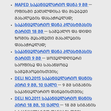
MAPED ᲡᲐᲙᲐᲜᲪᲔᲚᲐᲠᲘᲝ ᲓᲐᲜᲐ 9 ᲛᲛ
—
ᲝᲤᲘᲡᲨᲘ ᲥᲐᲦᲐᲚᲓᲘᲡᲐ ᲓᲐ ᲛᲡᲣᲑᲣᲥᲘ
ᲛᲐᲡᲐᲚᲔᲑᲘᲡ ᲓᲐᲡᲐᲭᲠᲔᲚᲐᲓ;
ᲡᲐᲙᲐᲜᲪᲔᲚᲐᲠᲘᲝ ᲓᲐᲜᲐ ᲞᲚᲐᲡᲢᲛᲐᲡᲘᲡ
ᲢᲐᲠᲘᲗ 18 ᲛᲛ
— ᲡᲐᲨᲣᲐᲚᲝ ᲓᲐ ᲓᲘᲓᲘ
ᲖᲝᲛᲘᲡ ᲨᲔᲡᲐᲤᲣᲗᲘ ᲛᲐᲡᲐᲚᲔᲑᲘᲡ
ᲓᲐᲡᲐᲭᲠᲔᲚᲐᲓ;
ᲡᲐᲙᲐᲜᲪᲔᲚᲐᲠᲘᲝ ᲓᲐᲜᲐ ᲞᲚᲐᲡᲢᲛᲐᲡᲘᲡ
ᲢᲐᲠᲘᲗ 9 ᲛᲛ
— ᲧᲝᲕᲔᲚᲓᲦᲘᲣᲠᲘ
ᲡᲐᲝᲤᲘᲡᲔ ᲓᲐ ᲡᲐᲡᲐᲬᲧᲝᲑᲔ
ᲡᲐᲛᲣᲨᲐᲝᲔᲑᲘᲡᲗᲕᲘᲡ;
DELI NO.2015 ᲡᲐᲙᲐᲜᲪᲔᲚᲐᲠᲘᲝ ᲓᲐᲜᲘᲡ
ᲞᲘᲠᲘ 9 ᲛᲛ, 10 ᲪᲐᲚᲘ
— 9 ᲛᲛ ᲡᲘᲒᲐᲜᲘᲡ
ᲡᲐᲙᲐᲜᲪᲔᲚᲐᲠᲘᲝ ᲓᲐᲜᲔᲑᲘᲡᲗᲕᲘᲡ;
DELI NO.2011 ᲡᲐᲙᲐᲜᲪᲔᲚᲐᲠᲘᲝ ᲓᲐᲜᲘᲡ
ᲞᲘᲠᲘ 18 ᲛᲛ, 10 ᲪᲐᲚᲘ
— 18 ᲛᲛ ᲡᲘᲒᲐᲜᲘᲡ