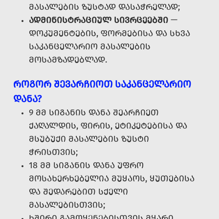
ᲛᲐᲡᲐᲚᲔᲑᲘᲡ ᲖᲣᲡᲢᲐᲓ ᲓᲐᲡᲐᲭᲠᲔᲚᲐᲓ;
ᲐᲓᲛᲘᲜᲘᲡᲢᲠᲐᲪᲘᲣᲚ ᲡᲘᲕᲠᲪᲔᲔᲑᲨᲘ
—
ᲓᲝᲙᲣᲛᲔᲜᲢᲔᲑᲘᲡ, ᲤᲝᲠᲛᲔᲑᲘᲡᲐ ᲓᲐ ᲡᲮᲕᲐ
ᲡᲐᲙᲐᲜᲪᲔᲚᲐᲠᲘᲝ ᲛᲐᲡᲐᲚᲔᲑᲘᲡ
ᲛᲝᲡᲐᲛᲖᲐᲓᲔᲑᲚᲐᲓ.
ᲠᲝᲒᲝᲠ ᲨᲔᲕᲐᲠᲩᲘᲝᲗ ᲡᲐᲙᲐᲜᲪᲔᲚᲐᲠᲘᲝ
ᲓᲐᲜᲐ?
9 ᲛᲛ ᲡᲘᲒᲐᲜᲘᲡ ᲓᲐᲜᲐ ᲨᲔᲐᲠᲩᲘᲔᲗ
ᲥᲐᲦᲐᲚᲓᲘᲡ, ᲤᲘᲠᲘᲡ, ᲔᲢᲘᲙᲔᲢᲔᲑᲘᲡᲐ ᲓᲐ
ᲛᲡᲣᲑᲣᲥᲘ ᲛᲐᲡᲐᲚᲔᲑᲘᲡ ᲖᲣᲡᲢᲘ
ᲭᲠᲘᲡᲗᲕᲘᲡ;
18 ᲛᲛ ᲡᲘᲒᲐᲜᲘᲡ ᲓᲐᲜᲐ ᲣᲤᲠᲝ
ᲛᲝᲡᲐᲮᲔᲠᲮᲔᲑᲔᲚᲘᲐ ᲛᲣᲧᲐᲝᲡ, ᲧᲣᲗᲔᲑᲘᲡᲐ
ᲓᲐ ᲨᲔᲓᲐᲠᲔᲑᲘᲗ ᲡᲥᲔᲚᲘ
ᲛᲐᲡᲐᲚᲔᲑᲘᲡᲗᲕᲘᲡ;
ᲮᲨᲘᲠᲘ ᲒᲐᲛᲝᲧᲔᲜᲔᲑᲘᲡᲗᲕᲘᲡ ᲛᲧᲐᲠᲘ