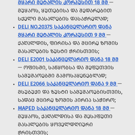
ᲛᲧᲐᲠᲘ ᲛᲔᲢᲐᲚᲘᲡ ᲙᲝᲠᲞᲣᲡᲘᲗ 18 ᲛᲛ
—
ᲛᲣᲧᲐᲝᲡ, ᲧᲣᲗᲔᲑᲘᲡᲐ ᲓᲐ ᲨᲔᲓᲐᲠᲔᲑᲘᲗ
ᲡᲥᲔᲚᲘ ᲛᲐᲡᲐᲚᲔᲑᲘᲡ ᲓᲐᲡᲐᲭᲠᲔᲚᲐᲓ;
DELI NO.2037S ᲡᲐᲙᲐᲜᲪᲔᲚᲐᲠᲘᲝ ᲓᲐᲜᲐ
ᲛᲧᲐᲠᲘ ᲛᲔᲢᲐᲚᲘᲡ ᲙᲝᲠᲞᲣᲡᲘᲗ 9 ᲛᲛ
—
ᲥᲐᲦᲐᲚᲓᲘᲡ, ᲤᲘᲠᲘᲡᲐ ᲓᲐ ᲛᲪᲘᲠᲔ ᲖᲝᲛᲘᲡ
ᲛᲐᲡᲐᲚᲔᲑᲘᲡ ᲖᲣᲡᲢᲘ ᲭᲠᲘᲡᲗᲕᲘᲡ;
DELI E2001 ᲡᲐᲙᲐᲜᲪᲔᲚᲐᲠᲘᲝ ᲓᲐᲜᲐ 18 ᲛᲛ
— ᲝᲤᲘᲡᲨᲘ, ᲡᲐᲬᲧᲝᲑᲡᲐ ᲓᲐ ᲨᲔᲤᲣᲗᲕᲘᲡ
ᲡᲐᲛᲣᲨᲐᲝᲔᲑᲨᲘ ᲒᲐᲛᲝᲡᲐᲧᲔᲜᲔᲑᲚᲐᲓ;
DELI E2066 ᲡᲐᲙᲐᲜᲪᲔᲚᲐᲠᲘᲝ ᲓᲐᲜᲐ 9 ᲛᲛ
—
ᲛᲡᲣᲑᲣᲥᲘ ᲓᲐ ᲖᲣᲡᲢᲘ ᲡᲐᲛᲣᲨᲐᲝᲔᲑᲘᲡᲗᲕᲘᲡ,
ᲡᲐᲓᲐᲪ ᲛᲪᲘᲠᲔ ᲖᲝᲛᲘᲡ ᲞᲘᲠᲘᲐ ᲡᲐᲭᲘᲠᲝ;
MAPED ᲡᲐᲙᲐᲜᲪᲔᲚᲐᲠᲘᲝ ᲓᲐᲜᲐ 18 ᲛᲛ
—
ᲛᲣᲧᲐᲝᲡ, ᲥᲐᲦᲐᲚᲓᲘᲡᲐ ᲓᲐ ᲨᲔᲡᲐᲤᲣᲗᲘ
ᲛᲐᲡᲐᲚᲔᲑᲘᲡ ᲧᲝᲕᲔᲚᲓᲦᲘᲣᲠᲘ
ᲭᲠᲘᲡᲗᲕᲘᲡ;