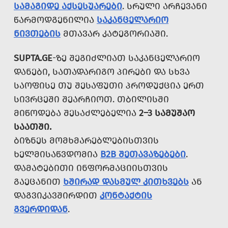
ᲡᲐᲛᲐᲒᲘᲓᲔ ᲐᲥᲡᲔᲡᲣᲐᲠᲔᲑᲘ
. ᲡᲠᲣᲚᲘ ᲐᲠᲩᲔᲕᲐᲜᲘ
ᲬᲐᲠᲛᲝᲓᲒᲔᲜᲘᲚᲘᲐ
ᲡᲐᲙᲐᲜᲪᲔᲚᲐᲠᲘᲝ
ᲜᲘᲕᲗᲔᲑᲘᲡ
ᲛᲗᲐᲕᲐᲠ ᲙᲐᲢᲔᲒᲝᲠᲘᲐᲨᲘ.
SUPTA.GE
-ᲖᲔ ᲨᲔᲒᲘᲫᲚᲘᲐᲗ ᲡᲐᲙᲐᲜᲪᲔᲚᲐᲠᲘᲝ
ᲓᲐᲜᲔᲑᲘ, ᲡᲐᲗᲐᲓᲐᲠᲘᲒᲝ ᲞᲘᲠᲔᲑᲘ ᲓᲐ ᲡᲮᲕᲐ
ᲡᲐᲝᲤᲘᲡᲔ ᲗᲣ ᲨᲔᲡᲐᲤᲣᲗᲘ ᲞᲠᲝᲓᲣᲥᲪᲘᲐ ᲔᲠᲗ
ᲡᲘᲕᲠᲪᲔᲨᲘ ᲨᲔᲐᲠᲩᲘᲝᲗ. ᲗᲑᲘᲚᲘᲡᲨᲘ
ᲛᲘᲬᲝᲓᲔᲑᲐ ᲨᲔᲡᲐᲫᲚᲔᲑᲔᲚᲘᲐ
2–3 ᲡᲐᲛᲣᲨᲐᲝ
ᲡᲐᲐᲗᲨᲘ.
ᲑᲘᲖᲜᲔᲡ ᲛᲝᲛᲮᲛᲐᲠᲔᲑᲚᲔᲑᲘᲡᲗᲕᲘᲡ
ᲮᲔᲚᲛᲘᲡᲐᲬᲕᲓᲝᲛᲘᲐ
B2B ᲨᲔᲗᲐᲕᲐᲖᲔᲑᲔᲑᲘ
.
ᲓᲐᲛᲐᲢᲔᲑᲘᲗᲘ ᲘᲜᲤᲝᲠᲛᲐᲪᲘᲘᲡᲗᲕᲘᲡ
ᲒᲐᲔᲪᲐᲜᲘᲗ
ᲮᲨᲘᲠᲐᲓ ᲓᲐᲡᲛᲣᲚ ᲙᲘᲗᲮᲕᲔᲑᲡ
ᲐᲜ
ᲓᲐᲒᲕᲘᲙᲐᲕᲨᲘᲠᲓᲘᲗ
ᲙᲝᲜᲢᲐᲥᲢᲘᲡ
ᲒᲕᲔᲠᲓᲘᲓᲐᲜ
.