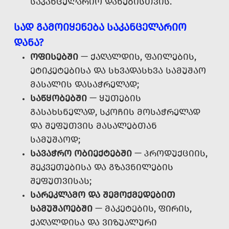
ᲡᲐᲙᲐᲜᲪᲔᲚᲐᲠᲘᲝ ᲓᲐᲜᲔᲑᲘᲡᲗᲕᲘᲡ.
ᲡᲐᲓ ᲒᲐᲛᲝᲘᲧᲔᲜᲔᲑᲐ ᲡᲐᲙᲐᲜᲪᲔᲚᲐᲠᲘᲝ
ᲓᲐᲜᲐ?
ᲝᲤᲘᲡᲔᲑᲨᲘ
— ᲥᲐᲦᲐᲚᲓᲘᲡ, ᲤᲐᲘᲚᲔᲑᲘᲡ,
ᲔᲢᲘᲙᲔᲢᲔᲑᲘᲡᲐ ᲓᲐ ᲡᲮᲕᲐᲓᲐᲡᲮᲕᲐ ᲡᲐᲛᲣᲨᲐᲝ
ᲛᲐᲡᲐᲚᲘᲡ ᲓᲐᲡᲐᲭᲠᲔᲚᲐᲓ;
ᲡᲐᲬᲧᲝᲑᲔᲑᲨᲘ
— ᲧᲣᲗᲔᲑᲘᲡ
ᲒᲐᲡᲐᲮᲡᲜᲔᲚᲐᲓ, ᲡᲙᲝᲩᲘᲡ ᲛᲝᲡᲐᲭᲠᲔᲚᲐᲓ
ᲓᲐ ᲨᲔᲤᲣᲗᲕᲘᲡ ᲛᲐᲡᲐᲚᲔᲑᲗᲐᲜ
ᲡᲐᲛᲣᲨᲐᲝᲓ;
ᲡᲐᲕᲐᲭᲠᲝ ᲝᲑᲘᲔᲥᲢᲔᲑᲨᲘ
— ᲞᲠᲝᲓᲣᲥᲪᲘᲘᲡ,
ᲨᲔᲙᲕᲔᲗᲔᲑᲘᲡᲐ ᲓᲐ ᲒᲖᲐᲕᲜᲘᲚᲔᲑᲘᲡ
ᲨᲔᲤᲣᲗᲕᲘᲡᲐᲡ;
ᲡᲐᲠᲔᲙᲚᲐᲛᲝ ᲓᲐ ᲨᲔᲛᲝᲥᲛᲔᲓᲔᲑᲘᲗ
ᲡᲐᲛᲣᲨᲐᲝᲔᲑᲨᲘ
— ᲛᲐᲙᲔᲢᲔᲑᲘᲡ, ᲤᲘᲠᲘᲡ,
ᲥᲐᲦᲐᲚᲓᲘᲡᲐ ᲓᲐ ᲕᲘᲖᲣᲐᲚᲣᲠᲘ