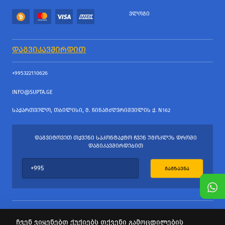
ᲕᲚᲝᲒᲘ
ᲓᲐᲒᲕᲘᲙᲐᲕᲨᲘᲠᲓᲘᲗ
+995322110626
INFO@SUPTA.GE
ᲡᲐᲥᲐᲠᲗᲕᲔᲚᲝ, ᲗᲑᲘᲚᲘᲡᲘ, Მ. ᲬᲘᲜᲐᲛᲫᲦᲕᲠᲘᲨᲕᲘᲚᲘᲡ Ქ. N162
ᲓᲐᲒᲕᲘᲢᲝᲕᲔᲗ ᲗᲥᲕᲔᲜᲘ ᲡᲐᲙᲝᲜᲢᲐᲥᲢᲝ ᲩᲕᲔᲜ ᲣᲛᲝᲙᲚᲔᲡ ᲓᲠᲝᲨᲘ
ᲓᲐᲒᲘᲙᲐᲕᲨᲘᲠᲓᲔᲑᲘᲗ
ᲒᲐᲒᲖᲐᲕᲜᲐ
ჩვენ ვიყენებთ ქუქიებს თქვენი გამოცდილების