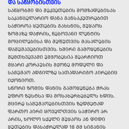
ᲓᲐ ᲡᲐᲬᲧᲝᲑᲘᲡᲗᲕᲘᲡ
ᲡᲐᲬᲧᲝᲑᲨᲘ ᲓᲐ ᲨᲔᲙᲕᲔᲗᲔᲑᲘᲡ ᲛᲝᲛᲖᲐᲓᲔᲑᲘᲡᲐᲡ
ᲡᲐᲙᲐᲜᲪᲔᲚᲐᲠᲘᲝ ᲓᲐᲜᲐ ᲒᲐᲜᲡᲐᲙᲣᲗᲠᲔᲑᲘᲗ
ᲡᲐᲭᲘᲠᲝᲐ ᲧᲣᲗᲔᲑᲘᲡ ᲒᲐᲮᲡᲜᲘᲡ, ᲛᲣᲧᲐᲝᲡ
ᲖᲝᲛᲐᲖᲔ ᲓᲐᲭᲠᲘᲡ, ᲬᲔᲑᲝᲕᲐᲜᲘ ᲚᲔᲜᲢᲘᲡ
ᲛᲝᲪᲘᲚᲔᲑᲘᲡᲐ ᲓᲐ ᲨᲔᲤᲣᲗᲕᲘᲡ ᲛᲐᲡᲐᲚᲔᲑᲘᲡ
ᲓᲐᲛᲣᲨᲐᲕᲔᲑᲘᲡᲗᲕᲘᲡ. ᲮᲨᲘᲠᲘ ᲒᲐᲛᲝᲧᲔᲜᲔᲑᲘᲡ
ᲨᲔᲛᲗᲮᲕᲔᲕᲐᲨᲘ ᲣᲛᲯᲝᲑᲔᲡᲘᲐ ᲨᲔᲐᲠᲩᲘᲝᲗ
ᲛᲧᲐᲠᲘ ᲙᲝᲠᲞᲣᲡᲘᲡ ᲛᲥᲝᲜᲔ ᲛᲝᲓᲔᲚᲘ ᲓᲐ
ᲡᲐᲛᲣᲨᲐᲝ ᲐᲓᲒᲘᲚᲖᲔ ᲡᲐᲗᲐᲓᲐᲠᲘᲒᲝ ᲞᲘᲠᲔᲑᲘᲪ
ᲘᲥᲝᲜᲘᲝᲗ.
ᲡᲬᲝᲠᲘ ᲖᲝᲛᲘᲡ ᲓᲐᲜᲘᲡ ᲒᲐᲛᲝᲧᲔᲜᲔᲑᲐ ᲭᲠᲐᲡ
ᲣᲤᲠᲝ ᲖᲣᲡᲢᲡᲐ ᲓᲐ ᲛᲝᲡᲐᲮᲔᲠᲮᲔᲑᲔᲚᲡ ᲮᲓᲘᲡ.
ᲛᲪᲘᲠᲔ ᲡᲐᲛᲣᲨᲐᲝᲔᲑᲘᲡᲗᲕᲘᲡ ᲖᲔᲓᲛᲔᲢᲐᲓ
ᲤᲐᲠᲗᲝ ᲞᲘᲠᲘ ᲧᲝᲕᲔᲚᲗᲕᲘᲡ ᲡᲐᲭᲘᲠᲝ ᲐᲠ
ᲐᲠᲘᲡ, ᲮᲝᲚᲝ ᲡᲥᲔᲚᲘ ᲛᲣᲧᲐᲝᲡ ᲐᲜ ᲓᲘᲓᲘ
ᲧᲣᲗᲔᲑᲘᲡ ᲓᲐᲡᲐᲭᲠᲔᲚᲐᲓ 18 ᲛᲛ ᲡᲘᲒᲐᲜᲘᲡ