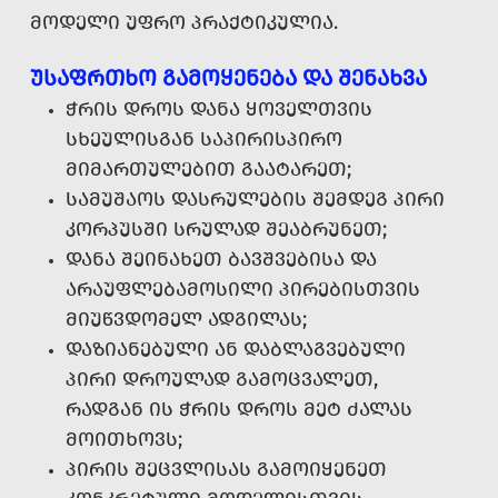
ᲛᲝᲓᲔᲚᲘ ᲣᲤᲠᲝ ᲞᲠᲐᲥᲢᲘᲙᲣᲚᲘᲐ.
ᲣᲡᲐᲤᲠᲗᲮᲝ ᲒᲐᲛᲝᲧᲔᲜᲔᲑᲐ ᲓᲐ ᲨᲔᲜᲐᲮᲕᲐ
ᲭᲠᲘᲡ ᲓᲠᲝᲡ ᲓᲐᲜᲐ ᲧᲝᲕᲔᲚᲗᲕᲘᲡ
ᲡᲮᲔᲣᲚᲘᲡᲒᲐᲜ ᲡᲐᲞᲘᲠᲘᲡᲞᲘᲠᲝ
ᲛᲘᲛᲐᲠᲗᲣᲚᲔᲑᲘᲗ ᲒᲐᲐᲢᲐᲠᲔᲗ;
ᲡᲐᲛᲣᲨᲐᲝᲡ ᲓᲐᲡᲠᲣᲚᲔᲑᲘᲡ ᲨᲔᲛᲓᲔᲒ ᲞᲘᲠᲘ
ᲙᲝᲠᲞᲣᲡᲨᲘ ᲡᲠᲣᲚᲐᲓ ᲨᲔᲐᲑᲠᲣᲜᲔᲗ;
ᲓᲐᲜᲐ ᲨᲔᲘᲜᲐᲮᲔᲗ ᲑᲐᲕᲨᲕᲔᲑᲘᲡᲐ ᲓᲐ
ᲐᲠᲐᲣᲤᲚᲔᲑᲐᲛᲝᲡᲘᲚᲘ ᲞᲘᲠᲔᲑᲘᲡᲗᲕᲘᲡ
ᲛᲘᲣᲬᲕᲓᲝᲛᲔᲚ ᲐᲓᲒᲘᲚᲐᲡ;
ᲓᲐᲖᲘᲐᲜᲔᲑᲣᲚᲘ ᲐᲜ ᲓᲐᲑᲚᲐᲒᲕᲔᲑᲣᲚᲘ
ᲞᲘᲠᲘ ᲓᲠᲝᲣᲚᲐᲓ ᲒᲐᲛᲝᲪᲕᲐᲚᲔᲗ,
ᲠᲐᲓᲒᲐᲜ ᲘᲡ ᲭᲠᲘᲡ ᲓᲠᲝᲡ ᲛᲔᲢ ᲫᲐᲚᲐᲡ
ᲛᲝᲘᲗᲮᲝᲕᲡ;
ᲞᲘᲠᲘᲡ ᲨᲔᲪᲕᲚᲘᲡᲐᲡ ᲒᲐᲛᲝᲘᲧᲔᲜᲔᲗ