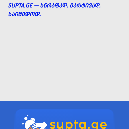
SUPTA.GE — ᲡᲬᲠᲐᲤᲐᲓ. ᲛᲐᲠᲢᲘᲕᲐᲓ.
ᲡᲐᲘᲛᲔᲓᲝᲓ.