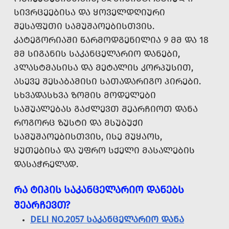
ᲡᲘᲕᲠᲪᲔᲔᲑᲘᲡᲐ ᲓᲐ ᲧᲝᲕᲔᲚᲓᲦᲘᲣᲠᲘ
ᲨᲔᲡᲐᲤᲣᲗᲘ ᲡᲐᲛᲣᲨᲐᲝᲔᲑᲘᲡᲗᲕᲘᲡ.
ᲙᲐᲢᲔᲒᲝᲠᲘᲐᲨᲘ ᲬᲐᲠᲛᲝᲓᲒᲔᲜᲘᲚᲘᲐ 9 ᲛᲛ ᲓᲐ 18
ᲛᲛ ᲡᲘᲒᲐᲜᲘᲡ ᲡᲐᲙᲐᲜᲪᲔᲚᲐᲠᲘᲝ ᲓᲐᲜᲔᲑᲘ,
ᲞᲚᲐᲡᲢᲛᲐᲡᲘᲡᲐ ᲓᲐ ᲛᲔᲢᲐᲚᲘᲡ ᲙᲝᲠᲞᲣᲡᲘᲗ,
ᲐᲡᲔᲕᲔ ᲨᲔᲡᲐᲑᲐᲛᲘᲡᲘ ᲡᲐᲗᲐᲓᲐᲠᲘᲒᲝ ᲞᲘᲠᲔᲑᲘ.
ᲡᲮᲕᲐᲓᲐᲡᲮᲕᲐ ᲖᲝᲛᲘᲡ ᲛᲝᲓᲔᲚᲔᲑᲘ
ᲡᲐᲨᲣᲐᲚᲔᲑᲐᲡ ᲒᲐᲫᲚᲔᲕᲗ ᲨᲔᲐᲠᲩᲘᲝᲗ ᲓᲐᲜᲐ
ᲠᲝᲒᲝᲠᲪ ᲖᲣᲡᲢᲘ ᲓᲐ ᲛᲡᲣᲑᲣᲥᲘ
ᲡᲐᲛᲣᲨᲐᲝᲔᲑᲘᲡᲗᲕᲘᲡ, ᲘᲡᲔ ᲛᲣᲧᲐᲝᲡ,
ᲧᲣᲗᲔᲑᲘᲡᲐ ᲓᲐ ᲣᲤᲠᲝ ᲡᲥᲔᲚᲘ ᲛᲐᲡᲐᲚᲔᲑᲘᲡ
ᲓᲐᲡᲐᲭᲠᲔᲚᲐᲓ.
ᲠᲐ ᲢᲘᲞᲘᲡ ᲡᲐᲙᲐᲜᲪᲔᲚᲐᲠᲘᲝ ᲓᲐᲜᲔᲑᲡ
ᲨᲔᲐᲠᲩᲔᲕᲗ?
DELI NO.2057 ᲡᲐᲙᲐᲜᲪᲔᲚᲐᲠᲘᲝ ᲓᲐᲜᲐ