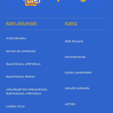
ᲩᲔᲛᲘ ᲐᲜᲒᲐᲠᲘᲨᲘ
ᲛᲔᲜᲘᲣ
ᲠᲔᲒᲘᲡᲢᲠᲐᲪᲘᲐ
ᲩᲕᲔᲜ ᲨᲔᲡᲐᲮᲔᲑ
ᲬᲔᲡᲔᲑᲘ ᲓᲐ ᲞᲘᲠᲝᲑᲔᲑᲘ
ᲒᲕᲔᲙᲘᲗᲮᲔᲑᲘᲐᲜ
ᲓᲐᲑᲠᲣᲜᲔᲑᲘᲡ ᲞᲝᲚᲘᲢᲘᲙᲐ
ᲒᲐᲮᲓᲘ ᲞᲐᲠᲢᲜᲘᲝᲠᲘ
ᲓᲐᲑᲠᲣᲜᲔᲑᲘᲡ ᲤᲝᲠᲛᲐ
ᲡᲬᲠᲐᲤᲘ ᲒᲐᲓᲐᲮᲓᲐ
ᲞᲔᲠᲡᲝᲜᲐᲚᲣᲠᲘ ᲛᲝᲜᲐᲪᲔᲛᲔᲑᲘᲡ
ᲓᲐᲛᲣᲨᲐᲕᲔᲑᲘᲡ ᲞᲝᲚᲘᲢᲘᲙᲐ
ᲑᲚᲝᲒᲘ
ᲡᲐᲘᲢᲘᲡ ᲠᲣᲙᲐ