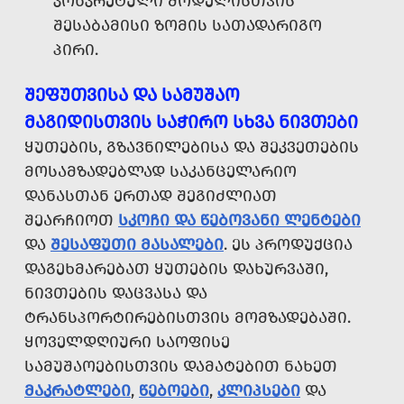
ᲙᲝᲜᲙᲠᲔᲢᲣᲚᲘ ᲛᲝᲓᲔᲚᲘᲡᲗᲕᲘᲡ
ᲨᲔᲡᲐᲑᲐᲛᲘᲡᲘ ᲖᲝᲛᲘᲡ ᲡᲐᲗᲐᲓᲐᲠᲘᲒᲝ
ᲞᲘᲠᲘ.
ᲨᲔᲤᲣᲗᲕᲘᲡᲐ ᲓᲐ ᲡᲐᲛᲣᲨᲐᲝ
ᲛᲐᲒᲘᲓᲘᲡᲗᲕᲘᲡ ᲡᲐᲭᲘᲠᲝ ᲡᲮᲕᲐ ᲜᲘᲕᲗᲔᲑᲘ
ᲧᲣᲗᲔᲑᲘᲡ, ᲒᲖᲐᲕᲜᲘᲚᲔᲑᲘᲡᲐ ᲓᲐ ᲨᲔᲙᲕᲔᲗᲔᲑᲘᲡ
ᲛᲝᲡᲐᲛᲖᲐᲓᲔᲑᲚᲐᲓ ᲡᲐᲙᲐᲜᲪᲔᲚᲐᲠᲘᲝ
ᲓᲐᲜᲐᲡᲗᲐᲜ ᲔᲠᲗᲐᲓ ᲨᲔᲒᲘᲫᲚᲘᲐᲗ
ᲨᲔᲐᲠᲩᲘᲝᲗ
ᲡᲙᲝᲩᲘ ᲓᲐ ᲬᲔᲑᲝᲕᲐᲜᲘ ᲚᲔᲜᲢᲔᲑᲘ
ᲓᲐ
ᲨᲔᲡᲐᲤᲣᲗᲘ ᲛᲐᲡᲐᲚᲔᲑᲘ
. ᲔᲡ ᲞᲠᲝᲓᲣᲥᲪᲘᲐ
ᲓᲐᲒᲔᲮᲛᲐᲠᲔᲑᲐᲗ ᲧᲣᲗᲔᲑᲘᲡ ᲓᲐᲮᲣᲠᲕᲐᲨᲘ,
ᲜᲘᲕᲗᲔᲑᲘᲡ ᲓᲐᲪᲕᲐᲡᲐ ᲓᲐ
ᲢᲠᲐᲜᲡᲞᲝᲠᲢᲘᲠᲔᲑᲘᲡᲗᲕᲘᲡ ᲛᲝᲛᲖᲐᲓᲔᲑᲐᲨᲘ.
ᲧᲝᲕᲔᲚᲓᲦᲘᲣᲠᲘ ᲡᲐᲝᲤᲘᲡᲔ
ᲡᲐᲛᲣᲨᲐᲝᲔᲑᲘᲡᲗᲕᲘᲡ ᲓᲐᲛᲐᲢᲔᲑᲘᲗ ᲜᲐᲮᲔᲗ
ᲛᲐᲙᲠᲐᲢᲚᲔᲑᲘ
,
ᲬᲔᲑᲝᲔᲑᲘ
,
ᲙᲚᲘᲞᲡᲔᲑᲘ
ᲓᲐ