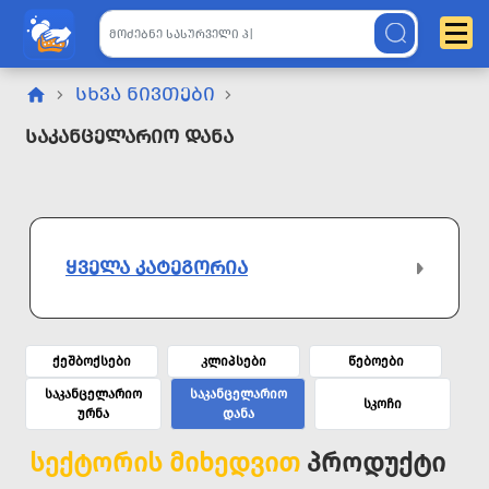
ᲡᲮᲕᲐ ᲜᲘᲕᲗᲔᲑᲘ
Საკანცელარიო Დანა
ᲧᲕᲔᲚᲐ ᲙᲐᲢᲔᲒᲝᲠᲘᲐ
ქეშბოქსები
კლიპსები
წებოები
საკანცელარიო
საკანცელარიო
სკოჩი
ურნა
დანა
სექტორის მიხედვით
პროდუქტი