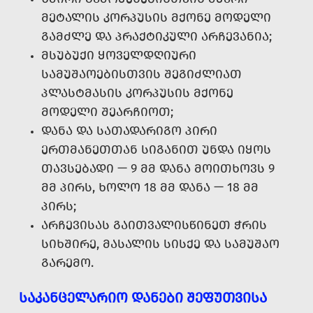
ᲛᲔᲢᲐᲚᲘᲡ ᲙᲝᲠᲞᲣᲡᲘᲡ ᲛᲥᲝᲜᲔ ᲛᲝᲓᲔᲚᲘ
ᲒᲐᲛᲫᲚᲔ ᲓᲐ ᲞᲠᲐᲥᲢᲘᲙᲣᲚᲘ ᲐᲠᲩᲔᲕᲐᲜᲘᲐ;
ᲛᲡᲣᲑᲣᲥᲘ ᲧᲝᲕᲔᲚᲓᲦᲘᲣᲠᲘ
ᲡᲐᲛᲣᲨᲐᲝᲔᲑᲘᲡᲗᲕᲘᲡ ᲨᲔᲒᲘᲫᲚᲘᲐᲗ
ᲞᲚᲐᲡᲢᲛᲐᲡᲘᲡ ᲙᲝᲠᲞᲣᲡᲘᲡ ᲛᲥᲝᲜᲔ
ᲛᲝᲓᲔᲚᲘ ᲨᲔᲐᲠᲩᲘᲝᲗ;
ᲓᲐᲜᲐ ᲓᲐ ᲡᲐᲗᲐᲓᲐᲠᲘᲒᲝ ᲞᲘᲠᲘ
ᲔᲠᲗᲛᲐᲜᲔᲗᲗᲐᲜ ᲡᲘᲒᲐᲜᲘᲗ ᲣᲜᲓᲐ ᲘᲧᲝᲡ
ᲗᲐᲕᲡᲔᲑᲐᲓᲘ — 9 ᲛᲛ ᲓᲐᲜᲐ ᲛᲝᲘᲗᲮᲝᲕᲡ 9
ᲛᲛ ᲞᲘᲠᲡ, ᲮᲝᲚᲝ 18 ᲛᲛ ᲓᲐᲜᲐ — 18 ᲛᲛ
ᲞᲘᲠᲡ;
ᲐᲠᲩᲔᲕᲘᲡᲐᲡ ᲒᲐᲘᲗᲕᲐᲚᲘᲡᲬᲘᲜᲔᲗ ᲭᲠᲘᲡ
ᲡᲘᲮᲨᲘᲠᲔ, ᲛᲐᲡᲐᲚᲘᲡ ᲡᲘᲡᲥᲔ ᲓᲐ ᲡᲐᲛᲣᲨᲐᲝ
ᲒᲐᲠᲔᲛᲝ.
ᲡᲐᲙᲐᲜᲪᲔᲚᲐᲠᲘᲝ ᲓᲐᲜᲔᲑᲘ ᲨᲔᲤᲣᲗᲕᲘᲡᲐ