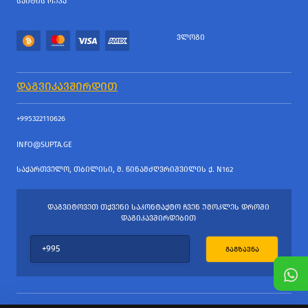
ᲡᲐᲘᲢᲘᲡ ᲠᲣᲙᲐ
ᲕᲚᲝᲒᲘ
ᲓᲐᲒᲕᲘᲙᲐᲕᲨᲘᲠᲓᲘᲗ
+995322110626
INFO@SUPTA.GE
ᲡᲐᲥᲐᲠᲗᲕᲔᲚᲝ, ᲗᲑᲘᲚᲘᲡᲘ, Მ. ᲬᲘᲜᲐᲛᲫᲦᲕᲠᲘᲨᲕᲘᲚᲘᲡ Ქ. N162
ᲓᲐᲒᲕᲘᲢᲝᲕᲔᲗ ᲗᲥᲕᲔᲜᲘ ᲡᲐᲙᲝᲜᲢᲐᲥᲢᲝ ᲩᲕᲔᲜ ᲣᲛᲝᲙᲚᲔᲡ ᲓᲠᲝᲨᲘ
ᲓᲐᲒᲘᲙᲐᲕᲨᲘᲠᲓᲔᲑᲘᲗ
ᲒᲐᲒᲖᲐᲕᲜᲐ