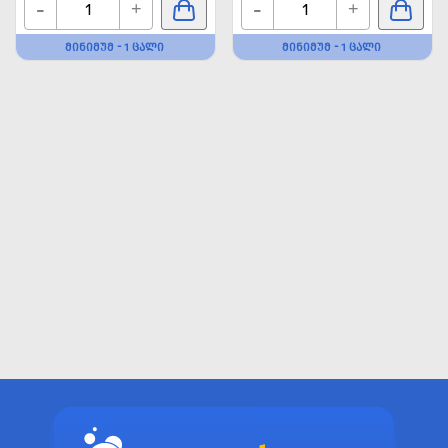
-
-
+
+
ᲛᲘᲜᲘᲛᲣᲛ - 1 ᲪᲐᲚᲘ
ᲛᲘᲜᲘᲛᲣᲛ - 1 ᲪᲐᲚᲘ