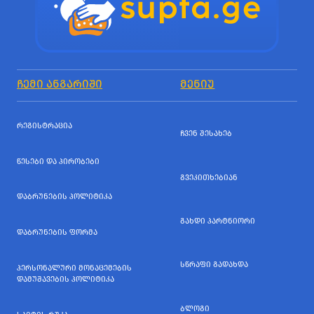
ᲩᲔᲛᲘ ᲐᲜᲒᲐᲠᲘᲨᲘ
ᲛᲔᲜᲘᲣ
ᲠᲔᲒᲘᲡᲢᲠᲐᲪᲘᲐ
ᲩᲕᲔᲜ ᲨᲔᲡᲐᲮᲔᲑ
ᲬᲔᲡᲔᲑᲘ ᲓᲐ ᲞᲘᲠᲝᲑᲔᲑᲘ
ᲒᲕᲔᲙᲘᲗᲮᲔᲑᲘᲐᲜ
ᲓᲐᲑᲠᲣᲜᲔᲑᲘᲡ ᲞᲝᲚᲘᲢᲘᲙᲐ
ᲒᲐᲮᲓᲘ ᲞᲐᲠᲢᲜᲘᲝᲠᲘ
ᲓᲐᲑᲠᲣᲜᲔᲑᲘᲡ ᲤᲝᲠᲛᲐ
ᲡᲬᲠᲐᲤᲘ ᲒᲐᲓᲐᲮᲓᲐ
ᲞᲔᲠᲡᲝᲜᲐᲚᲣᲠᲘ ᲛᲝᲜᲐᲪᲔᲛᲔᲑᲘᲡ
ᲓᲐᲛᲣᲨᲐᲕᲔᲑᲘᲡ ᲞᲝᲚᲘᲢᲘᲙᲐ
ᲑᲚᲝᲒᲘ