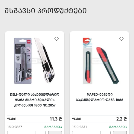
ᲛᲡᲒᲐᲕᲡᲘ ᲞᲠᲝᲓᲣᲥᲢᲔᲑᲘ
DELI-ᲓᲔᲚᲘ ᲡᲐᲙᲐᲜᲪᲔᲚᲐᲠᲘᲝ
MAPED-ᲛᲐᲞᲔᲓᲘ
ᲓᲐᲜᲐ ᲛᲧᲐᲠᲘ ᲛᲔᲢᲐᲚᲘᲡ
ᲡᲐᲙᲐᲜᲪᲔᲚᲐᲠᲘᲝ ᲓᲐᲜᲐ 18ᲛᲛ
ᲙᲝᲠᲞᲣᲡᲘᲗ 18ᲛᲛ NO.2057
11.3 ₾
2.2 ₾
ᲤᲐᲡᲘ
ᲤᲐᲡᲘ
1610-3367
ᲛᲐᲠᲐᲒᲨᲘᲐ
1610-3331
ᲛᲐᲠᲐᲒᲨᲘᲐ