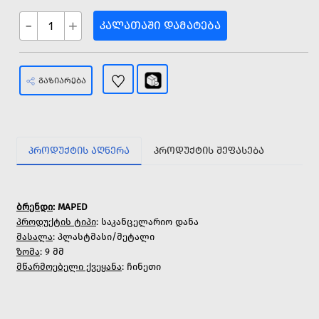
-
+
ᲙᲐᲚᲐᲗᲐᲨᲘ ᲓᲐᲛᲐᲢᲔᲑᲐ
ᲒᲐᲖᲘᲐᲠᲔᲑᲐ
ᲞᲠᲝᲓᲣᲥᲢᲘᲡ ᲐᲦᲬᲔᲠᲐ
ᲞᲠᲝᲓᲣᲥᲢᲘᲡ ᲨᲔᲤᲐᲡᲔᲑᲐ
ბრენდი
: MAPED
პროდუქტის ტიპი
: საკანცელარიო დანა
მასალა
: პლასტმასი/მეტალი
ზომა
: 9 მმ
მწარმოებელი ქვეყანა
: ჩინეთი