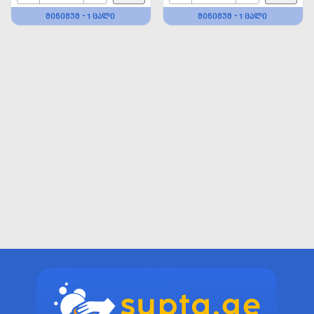
ᲛᲘᲜᲘᲛᲣᲛ - 1 ᲪᲐᲚᲘ
ᲛᲘᲜᲘᲛᲣᲛ - 1 ᲪᲐᲚᲘ