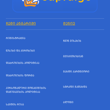
ᲩᲔᲛᲘ ᲐᲜᲒᲐᲠᲘᲨᲘ
ᲛᲔᲜᲘᲣ
ᲠᲔᲒᲘᲡᲢᲠᲐᲪᲘᲐ
ᲩᲕᲔᲜ ᲨᲔᲡᲐᲮᲔᲑ
ᲬᲔᲡᲔᲑᲘ ᲓᲐ ᲞᲘᲠᲝᲑᲔᲑᲘ
ᲒᲕᲔᲙᲘᲗᲮᲔᲑᲘᲐᲜ
ᲓᲐᲑᲠᲣᲜᲔᲑᲘᲡ ᲞᲝᲚᲘᲢᲘᲙᲐ
ᲒᲐᲮᲓᲘ ᲞᲐᲠᲢᲜᲘᲝᲠᲘ
ᲓᲐᲑᲠᲣᲜᲔᲑᲘᲡ ᲤᲝᲠᲛᲐ
ᲡᲬᲠᲐᲤᲘ ᲒᲐᲓᲐᲮᲓᲐ
ᲞᲔᲠᲡᲝᲜᲐᲚᲣᲠᲘ ᲛᲝᲜᲐᲪᲔᲛᲔᲑᲘᲡ
ᲓᲐᲛᲣᲨᲐᲕᲔᲑᲘᲡ ᲞᲝᲚᲘᲢᲘᲙᲐ
ᲑᲚᲝᲒᲘ
ᲡᲐᲘᲢᲘᲡ ᲠᲣᲙᲐ