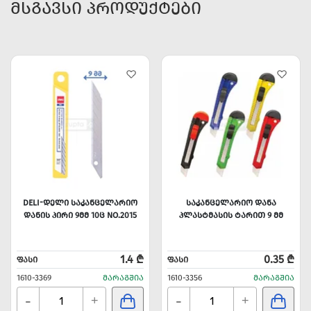
ᲛᲡᲒᲐᲕᲡᲘ ᲞᲠᲝᲓᲣᲥᲢᲔᲑᲘ
DELI-ᲓᲔᲚᲘ ᲡᲐᲙᲐᲜᲪᲔᲚᲐᲠᲘᲝ
ᲡᲐᲙᲐᲜᲪᲔᲚᲐᲠᲘᲝ ᲓᲐᲜᲐ
ᲓᲐᲜᲘᲡ ᲞᲘᲠᲘ 9ᲛᲛ 10Ც NO.2015
ᲞᲚᲐᲡᲢᲛᲐᲡᲘᲡ ᲢᲐᲠᲘᲗ 9 ᲛᲛ
1.4 ₾
0.35 ₾
ᲤᲐᲡᲘ
ᲤᲐᲡᲘ
1610-3369
ᲛᲐᲠᲐᲒᲨᲘᲐ
1610-3356
ᲛᲐᲠᲐᲒᲨᲘᲐ
-
-
+
+