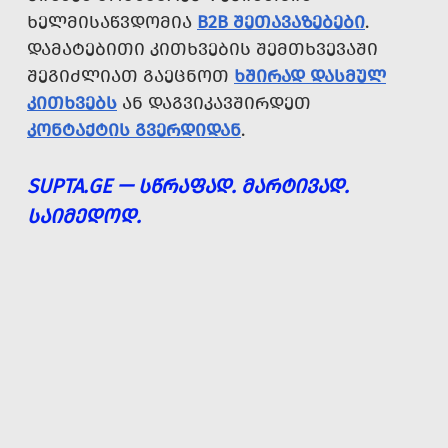
ᲮᲔᲚᲛᲘᲡᲐᲬᲕᲓᲝᲛᲘᲐ
B2B ᲨᲔᲗᲐᲕᲐᲖᲔᲑᲔᲑᲘ
.
ᲓᲐᲛᲐᲢᲔᲑᲘᲗᲘ ᲙᲘᲗᲮᲕᲔᲑᲘᲡ ᲨᲔᲛᲗᲮᲕᲔᲕᲐᲨᲘ
ᲨᲔᲒᲘᲫᲚᲘᲐᲗ ᲒᲐᲔᲪᲜᲝᲗ
ᲮᲨᲘᲠᲐᲓ ᲓᲐᲡᲛᲣᲚ
ᲙᲘᲗᲮᲕᲔᲑᲡ
ᲐᲜ ᲓᲐᲒᲕᲘᲙᲐᲕᲨᲘᲠᲓᲔᲗ
ᲙᲝᲜᲢᲐᲥᲢᲘᲡ ᲒᲕᲔᲠᲓᲘᲓᲐᲜ
.
SUPTA.GE — ᲡᲬᲠᲐᲤᲐᲓ. ᲛᲐᲠᲢᲘᲕᲐᲓ.
ᲡᲐᲘᲛᲔᲓᲝᲓ.