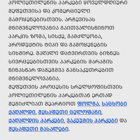
ᲞᲝᲚᲘᲔᲗᲘᲚᲔᲜᲘᲡ ᲞᲐᲠᲙᲔᲑᲘ ᲧᲝᲕᲔᲚᲓᲦᲘᲣᲠᲘ
ᲨᲔᲤᲣᲗᲕᲘᲡᲐ ᲓᲐ ᲙᲝᲛᲔᲠᲪᲘᲣᲚᲘ
ᲒᲐᲛᲝᲧᲔᲜᲔᲑᲘᲡᲗᲕᲘᲡ. ᲐᲠᲩᲔᲕᲘᲡᲐᲡ
ᲛᲜᲘᲨᲕᲜᲔᲚᲝᲕᲐᲜᲘᲐ ᲒᲐᲘᲗᲕᲐᲚᲘᲡᲬᲘᲜᲝᲗ
ᲞᲐᲠᲙᲘᲡ ᲖᲝᲛᲐ, ᲡᲘᲡᲥᲔ, ᲒᲐᲛᲫᲚᲔᲝᲑᲐ,
ᲞᲠᲝᲓᲣᲥᲢᲘᲡ ᲢᲘᲞᲘ ᲓᲐ ᲒᲐᲛᲝᲧᲔᲜᲔᲑᲘᲡ
ᲡᲘᲮᲨᲘᲠᲔ. ᲛᲐᲦᲐᲚᲘ ᲓᲐᲢᲕᲘᲠᲗᲕᲘᲡ ᲑᲘᲖᲜᲔᲡ
ᲡᲘᲕᲠᲪᲔᲔᲑᲘᲡᲗᲕᲘᲡ ᲞᲐᲠᲙᲔᲑᲘᲡ ᲛᲐᲠᲐᲒᲘᲡ
ᲬᲘᲜᲐᲡᲬᲐᲠ ᲓᲐᲒᲔᲒᲛᲕᲐ ᲒᲐᲜᲡᲐᲙᲣᲗᲠᲔᲑᲘᲗ
ᲛᲜᲘᲨᲕᲜᲔᲚᲝᲕᲐᲜᲘᲐ.
ᲨᲔᲤᲣᲗᲕᲘᲡ ᲞᲠᲝᲪᲔᲡᲘᲡ ᲡᲠᲣᲚᲧᲝᲤᲘᲡᲗᲕᲘᲡ
ᲞᲝᲚᲘᲔᲗᲘᲚᲔᲜᲘᲡ ᲞᲐᲠᲙᲔᲑᲗᲐᲜ ᲔᲠᲗᲐᲓ
ᲨᲔᲒᲘᲫᲚᲘᲐᲗ ᲨᲔᲐᲠᲩᲘᲝᲗ
ᲤᲝᲚᲒᲐ
,
ᲡᲐᲪᲮᲝᲑᲘ
ᲥᲐᲦᲐᲚᲓᲘ
,
ᲨᲔᲡᲐᲤᲣᲗᲘ ᲪᲔᲚᲝᲤᲐᲜᲘ
,
ᲥᲐᲦᲐᲚᲓᲘᲡ ᲞᲐᲠᲙᲔᲑᲘ
,
ᲕᲐᲙᲣᲣᲛᲘᲡ ᲞᲐᲠᲙᲔᲑᲘ
ᲓᲐ
ᲨᲔᲡᲐᲤᲣᲗᲘ ᲛᲐᲡᲐᲚᲔᲑᲘ
.