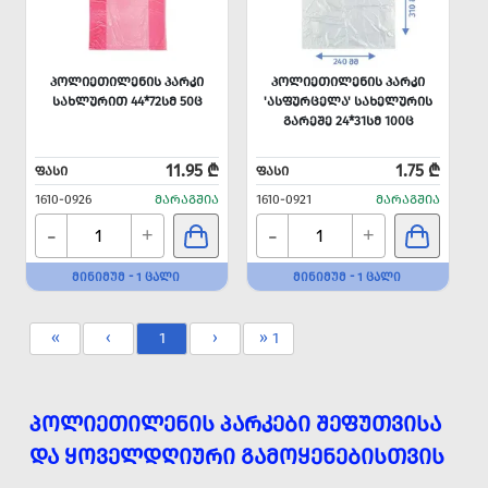
ᲞᲝᲚᲘᲔᲗᲘᲚᲔᲜᲘᲡ ᲞᲐᲠᲙᲘ
ᲞᲝᲚᲘᲔᲗᲘᲚᲔᲜᲘᲡ ᲞᲐᲠᲙᲘ
ᲡᲐᲮᲚᲣᲠᲘᲗ 44*72ᲡᲛ 50Ც
'ᲐᲡᲤᲣᲠᲪᲔᲚᲐ' ᲡᲐᲮᲔᲚᲣᲠᲘᲡ
ᲒᲐᲠᲔᲨᲔ 24*31ᲡᲛ 100Ც
11.95 ₾
1.75 ₾
ᲤᲐᲡᲘ
ᲤᲐᲡᲘ
1610-0926
ᲛᲐᲠᲐᲒᲨᲘᲐ
1610-0921
ᲛᲐᲠᲐᲒᲨᲘᲐ
-
-
+
+
ᲛᲘᲜᲘᲛᲣᲛ - 1 ᲪᲐᲚᲘ
ᲛᲘᲜᲘᲛᲣᲛ - 1 ᲪᲐᲚᲘ
«
‹
1
›
» 1
ᲞᲝᲚᲘᲔᲗᲘᲚᲔᲜᲘᲡ ᲞᲐᲠᲙᲔᲑᲘ ᲨᲔᲤᲣᲗᲕᲘᲡᲐ
ᲓᲐ ᲧᲝᲕᲔᲚᲓᲦᲘᲣᲠᲘ ᲒᲐᲛᲝᲧᲔᲜᲔᲑᲘᲡᲗᲕᲘᲡ