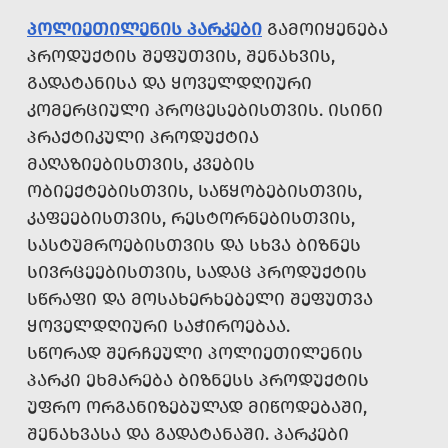
ᲞᲝᲚᲘᲔᲗᲘᲚᲔᲜᲘᲡ ᲞᲐᲠᲙᲔᲑᲘ
ᲒᲐᲛᲝᲘᲧᲔᲜᲔᲑᲐ
ᲞᲠᲝᲓᲣᲥᲢᲘᲡ ᲨᲔᲤᲣᲗᲕᲘᲡ, ᲨᲔᲜᲐᲮᲕᲘᲡ,
ᲒᲐᲓᲐᲢᲐᲜᲘᲡᲐ ᲓᲐ ᲧᲝᲕᲔᲚᲓᲦᲘᲣᲠᲘ
ᲙᲝᲛᲔᲠᲪᲘᲣᲚᲘ ᲞᲠᲝᲪᲔᲡᲔᲑᲘᲡᲗᲕᲘᲡ. ᲘᲡᲘᲜᲘ
ᲞᲠᲐᲥᲢᲘᲙᲣᲚᲘ ᲞᲠᲝᲓᲣᲥᲢᲘᲐ
ᲛᲐᲦᲐᲖᲘᲔᲑᲘᲡᲗᲕᲘᲡ, ᲙᲕᲔᲑᲘᲡ
ᲝᲑᲘᲔᲥᲢᲔᲑᲘᲡᲗᲕᲘᲡ, ᲡᲐᲬᲧᲝᲑᲔᲑᲘᲡᲗᲕᲘᲡ,
ᲙᲐᲤᲔᲔᲑᲘᲡᲗᲕᲘᲡ, ᲠᲔᲡᲢᲝᲠᲜᲔᲑᲘᲡᲗᲕᲘᲡ,
ᲡᲐᲡᲢᲣᲛᲠᲝᲔᲑᲘᲡᲗᲕᲘᲡ ᲓᲐ ᲡᲮᲕᲐ ᲑᲘᲖᲜᲔᲡ
ᲡᲘᲕᲠᲪᲔᲔᲑᲘᲡᲗᲕᲘᲡ, ᲡᲐᲓᲐᲪ ᲞᲠᲝᲓᲣᲥᲢᲘᲡ
ᲡᲬᲠᲐᲤᲘ ᲓᲐ ᲛᲝᲡᲐᲮᲔᲠᲮᲔᲑᲔᲚᲘ ᲨᲔᲤᲣᲗᲕᲐ
ᲧᲝᲕᲔᲚᲓᲦᲘᲣᲠᲘ ᲡᲐᲭᲘᲠᲝᲔᲑᲐᲐ.
ᲡᲬᲝᲠᲐᲓ ᲨᲔᲠᲩᲔᲣᲚᲘ ᲞᲝᲚᲘᲔᲗᲘᲚᲔᲜᲘᲡ
ᲞᲐᲠᲙᲘ ᲔᲮᲛᲐᲠᲔᲑᲐ ᲑᲘᲖᲜᲔᲡᲡ ᲞᲠᲝᲓᲣᲥᲢᲘᲡ
ᲣᲤᲠᲝ ᲝᲠᲒᲐᲜᲘᲖᲔᲑᲣᲚᲐᲓ ᲛᲘᲬᲝᲓᲔᲑᲐᲨᲘ,
ᲨᲔᲜᲐᲮᲕᲐᲡᲐ ᲓᲐ ᲒᲐᲓᲐᲢᲐᲜᲐᲨᲘ. ᲞᲐᲠᲙᲔᲑᲘ