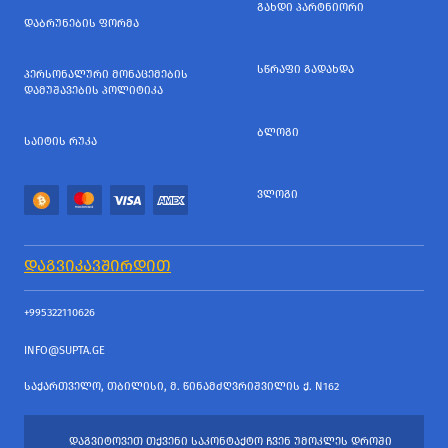
ᲒᲐᲮᲓᲘ ᲞᲐᲠᲢᲜᲘᲝᲠᲘ
ᲓᲐᲑᲠᲣᲜᲔᲑᲘᲡ ᲤᲝᲠᲛᲐ
ᲡᲬᲠᲐᲤᲘ ᲒᲐᲓᲐᲮᲓᲐ
ᲞᲔᲠᲡᲝᲜᲐᲚᲣᲠᲘ ᲛᲝᲜᲐᲪᲔᲛᲔᲑᲘᲡ
ᲓᲐᲛᲣᲨᲐᲕᲔᲑᲘᲡ ᲞᲝᲚᲘᲢᲘᲙᲐ
ᲑᲚᲝᲒᲘ
ᲡᲐᲘᲢᲘᲡ ᲠᲣᲙᲐ
ᲕᲚᲝᲒᲘ
ᲓᲐᲒᲕᲘᲙᲐᲕᲨᲘᲠᲓᲘᲗ
+995322110626
INFO@SUPTA.GE
ᲡᲐᲥᲐᲠᲗᲕᲔᲚᲝ, ᲗᲑᲘᲚᲘᲡᲘ, Მ. ᲬᲘᲜᲐᲛᲫᲦᲕᲠᲘᲨᲕᲘᲚᲘᲡ Ქ. N162
ᲓᲐᲒᲕᲘᲢᲝᲕᲔᲗ ᲗᲥᲕᲔᲜᲘ ᲡᲐᲙᲝᲜᲢᲐᲥᲢᲝ ᲩᲕᲔᲜ ᲣᲛᲝᲙᲚᲔᲡ ᲓᲠᲝᲨᲘ