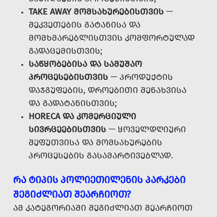
TAKE AWAY ᲛᲝᲛᲡᲐᲮᲣᲠᲔᲑᲘᲡᲗᲕᲘᲡ
—
ᲨᲔᲙᲕᲔᲗᲔᲑᲘᲡ ᲒᲐᲢᲐᲜᲘᲡᲐ ᲓᲐ
ᲛᲝᲛᲮᲛᲐᲠᲔᲑᲚᲘᲡᲗᲕᲘᲡ ᲙᲝᲛᲤᲝᲠᲢᲣᲚᲐᲓ
ᲒᲐᲓᲐᲪᲔᲛᲘᲡᲗᲕᲘᲡ;
ᲡᲐᲬᲧᲝᲑᲔᲑᲘᲡᲐ ᲓᲐ ᲡᲐᲛᲣᲨᲐᲝ
ᲞᲠᲝᲪᲔᲡᲔᲑᲘᲡᲗᲕᲘᲡ
— ᲞᲠᲝᲓᲣᲥᲢᲘᲡ
ᲓᲐᲯᲒᲣᲤᲔᲑᲘᲡ, ᲓᲠᲝᲔᲑᲘᲗᲘ ᲨᲔᲜᲐᲮᲕᲘᲡᲐ
ᲓᲐ ᲒᲐᲓᲐᲢᲐᲜᲘᲡᲗᲕᲘᲡ;
HORECA ᲓᲐ ᲙᲝᲛᲔᲠᲪᲘᲣᲚᲘ
ᲡᲘᲕᲠᲪᲔᲔᲑᲘᲡᲗᲕᲘᲡ
— ᲧᲝᲕᲔᲚᲓᲦᲘᲣᲠᲘ
ᲨᲔᲤᲣᲗᲕᲘᲡᲐ ᲓᲐ ᲛᲝᲛᲡᲐᲮᲣᲠᲔᲑᲘᲡ
ᲞᲠᲝᲪᲔᲡᲔᲑᲘᲡ ᲒᲐᲡᲐᲛᲐᲠᲢᲘᲕᲔᲑᲚᲐᲓ.
ᲠᲐ ᲢᲘᲞᲘᲡ ᲞᲝᲚᲘᲔᲗᲘᲚᲔᲜᲘᲡ ᲞᲐᲠᲙᲔᲑᲘ
ᲨᲔᲒᲘᲫᲚᲘᲐᲗ ᲨᲔᲐᲠᲩᲘᲝᲗ?
ᲐᲛ ᲙᲐᲢᲔᲒᲝᲠᲘᲐᲨᲘ ᲨᲔᲒᲘᲫᲚᲘᲐᲗ ᲨᲔᲐᲠᲩᲘᲝᲗ