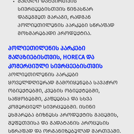
ᲛᲐᲦᲐᲚᲘ ᲓᲐᲢᲕᲘᲠᲗᲕᲘᲡ
ᲡᲘᲕᲠᲪᲔᲔᲑᲘᲡᲗᲕᲘᲡ ᲬᲘᲜᲐᲡᲬᲐᲠ
ᲓᲐᲒᲔᲒᲛᲔᲗ ᲛᲐᲠᲐᲒᲘ, ᲠᲐᲓᲒᲐᲜ
ᲞᲝᲚᲘᲔᲗᲘᲚᲔᲜᲘᲡ ᲞᲐᲠᲙᲔᲑᲘ ᲡᲬᲠᲐᲤᲐᲓ
ᲛᲝᲮᲛᲐᲠᲔᲑᲐᲓᲘ ᲞᲠᲝᲓᲣᲥᲢᲘᲐ.
ᲞᲝᲚᲘᲔᲗᲘᲚᲔᲜᲘᲡ ᲞᲐᲠᲙᲔᲑᲘ
ᲛᲐᲦᲐᲖᲘᲔᲑᲘᲡᲗᲕᲘᲡ, HORECA ᲓᲐ
ᲙᲝᲛᲔᲠᲪᲘᲣᲚᲘ ᲡᲘᲕᲠᲪᲔᲔᲑᲘᲡᲗᲕᲘᲡ
ᲞᲝᲚᲘᲔᲗᲘᲚᲔᲜᲘᲡ ᲞᲐᲠᲙᲔᲑᲘ
ᲧᲝᲕᲔᲚᲓᲦᲘᲣᲠᲐᲓ ᲒᲐᲛᲝᲘᲧᲔᲜᲔᲑᲐ ᲡᲐᲕᲐᲭᲠᲝ
ᲝᲑᲘᲔᲥᲢᲔᲑᲨᲘ, ᲙᲕᲔᲑᲘᲡ ᲝᲑᲘᲔᲥᲢᲔᲑᲨᲘ,
ᲡᲐᲬᲧᲝᲑᲔᲑᲨᲘ, ᲙᲐᲤᲔᲔᲑᲡᲐ ᲓᲐ ᲡᲮᲕᲐ
ᲙᲝᲛᲔᲠᲪᲘᲣᲚ ᲡᲘᲕᲠᲪᲔᲔᲑᲨᲘ. ᲘᲡᲘᲜᲘ
ᲔᲮᲛᲐᲠᲔᲑᲐ ᲑᲘᲖᲜᲔᲡᲡ ᲞᲠᲝᲓᲣᲥᲢᲘᲡ ᲒᲐᲪᲔᲛᲘᲡ,
ᲨᲔᲤᲣᲗᲕᲘᲡᲐ ᲓᲐ ᲒᲐᲓᲐᲢᲐᲜᲘᲡ ᲞᲠᲝᲪᲔᲡᲘᲡ
ᲡᲬᲠᲐᲤᲐᲓ ᲓᲐ ᲝᲠᲒᲐᲜᲘᲖᲔᲑᲣᲚᲐᲓ ᲛᲐᲠᲗᲕᲐᲨᲘ.