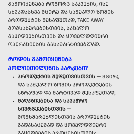
ᲒᲐᲛᲝᲘᲧᲔᲜᲔᲑᲐ ᲠᲝᲒᲝᲠᲪ ᲡᲐᲙᲕᲔᲑᲘᲡ, ᲘᲡᲔ
ᲡᲮᲕᲐᲓᲐᲡᲮᲕᲐ ᲛᲪᲘᲠᲔ ᲓᲐ ᲡᲐᲨᲣᲐᲚᲝ ᲖᲝᲛᲘᲡ
ᲞᲠᲝᲓᲣᲥᲢᲘᲡ ᲨᲔᲡᲐᲤᲣᲗᲐᲓ, TAKE AWAY
ᲛᲝᲛᲡᲐᲮᲣᲠᲔᲑᲘᲡᲗᲕᲘᲡ, ᲡᲐᲪᲐᲚᲝ
ᲒᲐᲧᲘᲓᲕᲔᲑᲘᲡᲗᲕᲘᲡ ᲓᲐ ᲧᲝᲕᲔᲚᲓᲦᲘᲣᲠᲘ
ᲝᲞᲔᲠᲐᲪᲘᲔᲑᲘᲡ ᲒᲐᲡᲐᲛᲐᲠᲢᲘᲕᲔᲑᲚᲐᲓ.
ᲠᲝᲓᲘᲡ ᲒᲐᲛᲝᲘᲧᲔᲜᲔᲑᲐ
ᲞᲝᲚᲘᲔᲗᲘᲚᲔᲜᲘᲡ ᲞᲐᲠᲙᲔᲑᲘ?
ᲞᲠᲝᲓᲣᲥᲢᲘᲡ ᲨᲔᲤᲣᲗᲕᲘᲡᲗᲕᲘᲡ
— ᲛᲪᲘᲠᲔ
ᲓᲐ ᲡᲐᲨᲣᲐᲚᲝ ᲖᲝᲛᲘᲡ ᲞᲠᲝᲓᲣᲥᲢᲔᲑᲘᲡ
ᲡᲬᲠᲐᲤᲐᲓ ᲓᲐ ᲛᲐᲠᲢᲘᲕᲐᲓ ᲨᲔᲡᲐᲤᲣᲗᲐᲓ;
ᲛᲐᲦᲐᲖᲘᲔᲑᲘᲡᲐ ᲓᲐ ᲡᲐᲕᲐᲭᲠᲝ
ᲡᲘᲕᲠᲪᲔᲔᲑᲘᲡᲗᲕᲘᲡ
—
ᲛᲝᲛᲮᲛᲐᲠᲔᲑᲚᲘᲡᲗᲕᲘᲡ ᲞᲠᲝᲓᲣᲥᲢᲘᲡ
ᲒᲐᲓᲐᲡᲐᲪᲔᲛᲐᲓ ᲓᲐ ᲧᲝᲕᲔᲚᲓᲦᲘᲣᲠᲘ
ᲒᲐᲧᲘᲓᲕᲔᲑᲘᲡ ᲞᲠᲝᲪᲔᲡᲘᲡᲗᲕᲘᲡ;