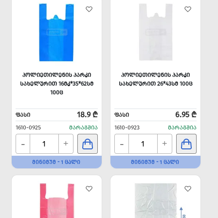
ᲞᲝᲚᲘᲔᲗᲘᲚᲔᲜᲘᲡ ᲞᲐᲠᲙᲘ
ᲞᲝᲚᲘᲔᲗᲘᲚᲔᲜᲘᲡ ᲞᲐᲠᲙᲘ
ᲡᲐᲮᲔᲚᲣᲠᲘᲗ 16ᲛᲙ*35*62ᲡᲛ
ᲡᲐᲮᲔᲚᲣᲠᲘᲗ 26*43ᲡᲛ 100Ც
100Ც
18.9 ₾
6.95 ₾
ᲤᲐᲡᲘ
ᲤᲐᲡᲘ
1610-0925
ᲛᲐᲠᲐᲒᲨᲘᲐ
1610-0923
ᲛᲐᲠᲐᲒᲨᲘᲐ
-
-
+
+
ᲛᲘᲜᲘᲛᲣᲛ - 1 ᲪᲐᲚᲘ
ᲛᲘᲜᲘᲛᲣᲛ - 1 ᲪᲐᲚᲘ