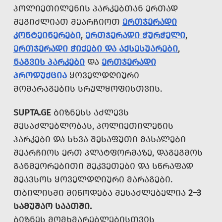
ᲞᲝᲚᲘᲔᲗᲘᲚᲔᲜᲘᲡ ᲞᲐᲠᲙᲔᲑᲗᲐᲜ ᲔᲠᲗᲐᲓ
ᲨᲔᲒᲘᲫᲚᲘᲐᲗ ᲨᲔᲐᲠᲩᲘᲝᲗ
ᲔᲠᲗᲯᲔᲠᲐᲓᲘ
ᲙᲝᲜᲢᲔᲘᲜᲔᲠᲔᲑᲘ
,
ᲔᲠᲗᲯᲔᲠᲐᲓᲘ ᲭᲣᲠᲭᲔᲚᲘ
,
ᲔᲠᲗᲯᲔᲠᲐᲓᲘ ᲭᲘᲥᲔᲑᲘ ᲓᲐ ᲐᲥᲡᲔᲡᲣᲐᲠᲔᲑᲘ
,
ᲜᲐᲒᲕᲘᲡ ᲞᲐᲠᲙᲔᲑᲘ
ᲓᲐ
ᲔᲠᲗᲯᲔᲠᲐᲓᲘ
ᲞᲠᲝᲓᲣᲥᲪᲘᲐ
ᲧᲝᲕᲔᲚᲓᲦᲘᲣᲠᲘ
ᲛᲝᲛᲐᲠᲐᲒᲔᲑᲘᲡ ᲡᲠᲣᲚᲧᲝᲤᲘᲡᲗᲕᲘᲡ.
SUPTA.GE
ᲑᲘᲖᲜᲔᲡᲡ ᲐᲫᲚᲔᲕᲡ
ᲨᲔᲡᲐᲫᲚᲔᲑᲚᲝᲑᲐᲡ, ᲞᲝᲚᲘᲔᲗᲘᲚᲔᲜᲘᲡ
ᲞᲐᲠᲙᲔᲑᲘ ᲓᲐ ᲡᲮᲕᲐ ᲨᲔᲡᲐᲤᲣᲗᲘ ᲛᲐᲡᲐᲚᲔᲑᲘ
ᲨᲔᲐᲠᲩᲘᲝᲡ ᲔᲠᲗ ᲞᲚᲐᲢᲤᲝᲠᲛᲐᲖᲔ, ᲓᲐᲒᲔᲒᲛᲝᲡ
ᲒᲐᲜᲛᲔᲝᲠᲔᲑᲘᲗᲘ ᲨᲔᲙᲕᲔᲗᲔᲑᲘ ᲓᲐ ᲡᲬᲠᲐᲤᲐᲓ
ᲨᲔᲐᲕᲡᲝᲡ ᲧᲝᲕᲔᲚᲓᲦᲘᲣᲠᲘ ᲛᲐᲠᲐᲒᲔᲑᲘ.
ᲗᲑᲘᲚᲘᲡᲨᲘ ᲛᲘᲬᲝᲓᲔᲑᲐ ᲨᲔᲡᲐᲫᲚᲔᲑᲔᲚᲘᲐ
2–3
ᲡᲐᲛᲣᲨᲐᲝ ᲡᲐᲐᲗᲨᲘ.
ᲑᲘᲖᲜᲔᲡ ᲛᲝᲛᲮᲛᲐᲠᲔᲑᲚᲔᲑᲘᲡᲗᲕᲘᲡ