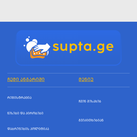
ᲩᲔᲛᲘ ᲐᲜᲒᲐᲠᲘᲨᲘ
ᲛᲔᲜᲘᲣ
ᲠᲔᲒᲘᲡᲢᲠᲐᲪᲘᲐ
ᲩᲕᲔᲜ ᲨᲔᲡᲐᲮᲔᲑ
ᲬᲔᲡᲔᲑᲘ ᲓᲐ ᲞᲘᲠᲝᲑᲔᲑᲘ
ᲒᲕᲔᲙᲘᲗᲮᲔᲑᲘᲐᲜ
ᲓᲐᲑᲠᲣᲜᲔᲑᲘᲡ ᲞᲝᲚᲘᲢᲘᲙᲐ