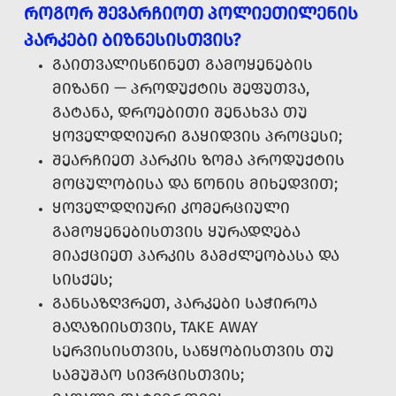
ᲠᲝᲒᲝᲠ ᲨᲔᲕᲐᲠᲩᲘᲝᲗ ᲞᲝᲚᲘᲔᲗᲘᲚᲔᲜᲘᲡ
ᲞᲐᲠᲙᲔᲑᲘ ᲑᲘᲖᲜᲔᲡᲘᲡᲗᲕᲘᲡ?
ᲒᲐᲘᲗᲕᲐᲚᲘᲡᲬᲘᲜᲔᲗ ᲒᲐᲛᲝᲧᲔᲜᲔᲑᲘᲡ
ᲛᲘᲖᲐᲜᲘ — ᲞᲠᲝᲓᲣᲥᲢᲘᲡ ᲨᲔᲤᲣᲗᲕᲐ,
ᲒᲐᲢᲐᲜᲐ, ᲓᲠᲝᲔᲑᲘᲗᲘ ᲨᲔᲜᲐᲮᲕᲐ ᲗᲣ
ᲧᲝᲕᲔᲚᲓᲦᲘᲣᲠᲘ ᲒᲐᲧᲘᲓᲕᲘᲡ ᲞᲠᲝᲪᲔᲡᲘ;
ᲨᲔᲐᲠᲩᲘᲔᲗ ᲞᲐᲠᲙᲘᲡ ᲖᲝᲛᲐ ᲞᲠᲝᲓᲣᲥᲢᲘᲡ
ᲛᲝᲪᲣᲚᲝᲑᲘᲡᲐ ᲓᲐ ᲬᲝᲜᲘᲡ ᲛᲘᲮᲔᲓᲕᲘᲗ;
ᲧᲝᲕᲔᲚᲓᲦᲘᲣᲠᲘ ᲙᲝᲛᲔᲠᲪᲘᲣᲚᲘ
ᲒᲐᲛᲝᲧᲔᲜᲔᲑᲘᲡᲗᲕᲘᲡ ᲧᲣᲠᲐᲓᲦᲔᲑᲐ
ᲛᲘᲐᲥᲪᲘᲔᲗ ᲞᲐᲠᲙᲘᲡ ᲒᲐᲛᲫᲚᲔᲝᲑᲐᲡᲐ ᲓᲐ
ᲡᲘᲡᲥᲔᲡ;
ᲒᲐᲜᲡᲐᲖᲦᲕᲠᲔᲗ, ᲞᲐᲠᲙᲔᲑᲘ ᲡᲐᲭᲘᲠᲝᲐ
ᲛᲐᲦᲐᲖᲘᲘᲡᲗᲕᲘᲡ, TAKE AWAY
ᲡᲔᲠᲕᲘᲡᲘᲡᲗᲕᲘᲡ, ᲡᲐᲬᲧᲝᲑᲘᲡᲗᲕᲘᲡ ᲗᲣ
ᲡᲐᲛᲣᲨᲐᲝ ᲡᲘᲕᲠᲪᲘᲡᲗᲕᲘᲡ;