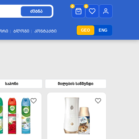
0
0
ᲫᲔᲑᲜᲐ
GEO
ENG
ᲝᲠᲘ
ᲑᲚᲝᲒᲘ
ᲙᲝᲜᲢᲐᲥᲢᲘ
საპონი
მილების საწმენდი