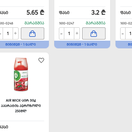
5.65 ₾
3.2 ₾
ᲤᲐᲡᲘ
ᲤᲐᲡᲘ
ᲤᲐᲡᲘ
ᲛᲐᲠᲐᲒᲨᲘᲐ
ᲛᲐᲠᲐᲒᲨᲘᲐ
610-0248
1610-0247
1610-02
-
-
-
+
+
ᲛᲘᲜᲘᲛᲣᲛ - 1 ᲪᲐᲚᲘ
ᲛᲘᲜᲘᲛᲣᲛ - 1 ᲪᲐᲚᲘ
ᲛᲘ
AIR WICK-ᲐᲘᲠ ᲕᲘᲙ
ᲐᲞᲐᲠᲐᲢᲘᲡ ᲐᲔᲠᲝᲖᲝᲚᲘ
250ᲛᲚ
ᲤᲐᲡᲘ