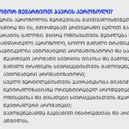
ᲝᲒᲝᲠ ᲨᲔᲕᲐᲠᲩᲘᲝᲗ ᲰᲐᲔᲠᲘᲡ ᲐᲔᲠᲝᲖᲝᲚᲘ?
ᲐᲔᲠᲘᲡ ᲐᲔᲠᲝᲖᲝᲚᲘᲡ ᲨᲔᲠᲩᲔᲕᲘᲡᲐᲡ ᲒᲐᲘᲗᲕᲐᲚᲘᲡᲬᲘᲜᲔᲗ 
ᲘᲮᲨᲘᲠᲔ ᲓᲐ ᲘᲡ, ᲒᲭᲘᲠᲓᲔᲑᲐᲗ ᲔᲠᲗᲯᲔᲠᲐᲓᲘ ᲮᲔᲚᲘᲗ ᲒᲐ
ᲞᲐᲠᲐᲢᲘᲡ ᲑᲐᲚᲝᲜᲘ. ᲛᲪᲘᲠᲔ ᲝᲤᲘᲡᲘᲡᲗᲕᲘᲡ ᲨᲔᲘᲫᲚᲔᲑᲐ 
ᲢᲐᲜᲓᲐᲠᲢᲣᲚᲘ ᲐᲔᲠᲝᲖᲝᲚᲘ, ᲮᲝᲚᲝ ᲛᲐᲦᲐᲚᲘ ᲢᲠᲐᲤᲘᲙ
ᲠᲐᲥᲢᲘᲙᲣᲚᲘᲐ ᲐᲕᲢᲝᲛᲐᲢᲣᲠᲘ ᲐᲠᲝᲛᲐᲢᲘᲖᲐᲢᲝᲠᲘ ᲓᲐ Ს
ᲨᲔᲐᲠᲩᲘᲔᲗ ᲐᲠᲝᲛᲐᲢᲘ ᲡᲘᲕᲠᲪᲘᲡ ᲢᲘᲞᲘᲡᲐ ᲓᲐ ᲒᲐᲛᲝᲧ
ᲛᲐᲦᲐᲚᲘ ᲢᲠᲐᲤᲘᲙᲘᲡ ᲡᲘᲕᲠᲪᲔᲔᲑᲘᲡᲗᲕᲘᲡ ᲒᲐᲛᲝᲘᲧᲔᲜ
ᲐᲕᲢᲝᲛᲐᲢᲣᲠᲘ ᲐᲠᲝᲛᲐᲢᲘᲖᲐᲢᲝᲠᲘ;
ᲡᲕᲔᲚᲘ ᲬᲔᲠᲢᲘᲚᲔᲑᲘᲡᲗᲕᲘᲡ ᲣᲞᲘᲠᲐᲢᲔᲡᲝᲑᲐ ᲛᲘᲐᲜᲘᲭ
ᲜᲔᲘᲢᲠᲐᲚᲘᲖᲐᲪᲘᲐᲖᲔ ᲝᲠᲘᲔᲜᲢᲘᲠᲔᲑᲣᲚ ᲞᲠᲝᲓᲣᲥᲢᲔᲑ
ᲝᲤᲘᲡᲔᲑᲘᲡᲐ ᲓᲐ ᲛᲘᲡᲐᲦᲔᲑᲘ ᲡᲘᲕᲠᲪᲔᲔᲑᲘᲡᲗᲕᲘᲡ ᲨᲔᲐ
ᲜᲔᲘᲢᲠᲐᲚᲣᲠᲘ ᲐᲠᲝᲛᲐᲢᲔᲑᲘ;
ᲒᲐᲛᲝᲧᲔᲜᲔᲑᲐᲛᲓᲔ ᲒᲐᲔᲪᲐᲜᲘᲗ ᲘᲜᲡᲢᲠᲣᲥᲪᲘᲐᲡ ᲓᲐ Პ
ᲐᲓᲒᲘᲚᲐᲡ.