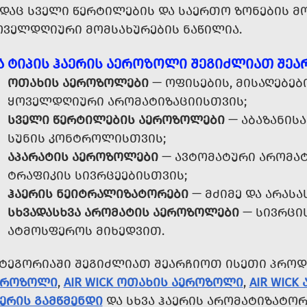
ᲐᲓᲐᲪ ᲡᲕᲔᲚᲘ ᲬᲔᲠᲢᲘᲚᲔᲑᲘᲡ ᲓᲐ ᲡᲐᲔᲠᲗᲝ ᲖᲝᲜᲔᲑᲘᲡ Მ
ᲝᲕᲔᲚᲓᲦᲘᲣᲠᲘ ᲛᲝᲛᲡᲐᲮᲣᲠᲔᲑᲘᲡ ᲜᲐᲬᲘᲚᲘᲐ.
Ა ᲢᲘᲞᲘᲡ ᲰᲐᲔᲠᲘᲡ ᲐᲔᲠᲝᲖᲝᲚᲘ ᲨᲔᲒᲘᲫᲚᲘᲐᲗ ᲨᲔᲐ
ᲝᲗᲐᲮᲘᲡ ᲐᲔᲠᲝᲖᲝᲚᲔᲑᲘ
— ᲝᲤᲘᲡᲔᲑᲘᲡ, ᲛᲘᲡᲐᲦᲔᲑᲔᲑ
ᲧᲝᲕᲔᲚᲓᲦᲘᲣᲠᲘ ᲐᲠᲝᲛᲐᲢᲘᲖᲐᲪᲘᲘᲡᲗᲕᲘᲡ;
ᲡᲕᲔᲚᲘ ᲬᲔᲠᲢᲘᲚᲔᲑᲘᲡ ᲐᲔᲠᲝᲖᲝᲚᲔᲑᲘ
— ᲐᲑᲐᲖᲐᲜᲘᲡᲐ
ᲡᲣᲜᲘᲡ ᲙᲝᲜᲢᲠᲝᲚᲘᲡᲗᲕᲘᲡ;
ᲐᲞᲐᲠᲐᲢᲘᲡ ᲐᲔᲠᲝᲖᲝᲚᲔᲑᲘ
— ᲐᲕᲢᲝᲛᲐᲢᲣᲠᲘ ᲐᲠᲝᲛᲐᲢ
ᲢᲠᲐᲤᲘᲙᲘᲡ ᲡᲘᲕᲠᲪᲔᲔᲑᲘᲡᲗᲕᲘᲡ;
ᲰᲐᲔᲠᲘᲡ ᲜᲔᲘᲢᲠᲐᲚᲘᲖᲐᲢᲝᲠᲔᲑᲘ
— ᲛᲫᲘᲛᲔ ᲓᲐ ᲐᲠᲐᲡᲐ
ᲡᲮᲕᲐᲓᲐᲡᲮᲕᲐ ᲐᲠᲝᲛᲐᲢᲘᲡ ᲐᲔᲠᲝᲖᲝᲚᲔᲑᲘ
— ᲡᲘᲕᲠᲪᲘᲡ
ᲐᲢᲛᲝᲡᲤᲔᲠᲝᲡ ᲛᲘᲮᲔᲓᲕᲘᲗ.
ᲐᲢᲔᲒᲝᲠᲘᲐᲨᲘ ᲨᲔᲒᲘᲫᲚᲘᲐᲗ ᲨᲔᲐᲠᲩᲘᲝᲗ ᲘᲡᲔᲗᲘ ᲞᲠᲝᲓ
ᲔᲠᲝᲖᲝᲚᲘ
,
AIR WICK ᲝᲗᲐᲮᲘᲡ ᲐᲔᲠᲝᲖᲝᲚᲘ
,
AIR WIC
ᲔᲠᲘᲡ ᲒᲐᲛᲬᲛᲔᲜᲓᲘ
ᲓᲐ ᲡᲮᲕᲐ ᲰᲐᲔᲠᲘᲡ ᲐᲠᲝᲛᲐᲢᲘᲖᲐᲢᲝᲠ