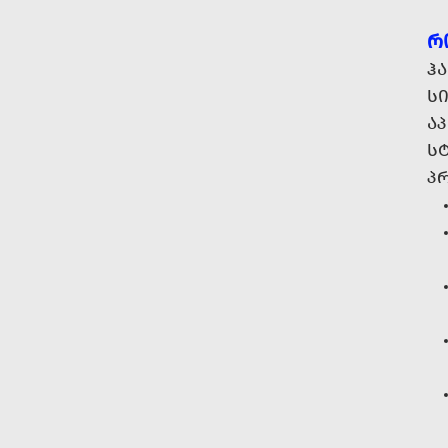
Რ
Ჰ
Ს
Ა
Ს
Პ