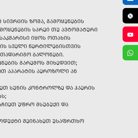
ᲡᲘᲕᲠᲪᲘᲡ ᲖᲝᲛᲐ, ᲒᲐᲛᲝᲧᲔᲜᲔᲑᲘᲡ
ᲛᲝᲧᲔᲜᲔᲑᲘᲡ ᲡᲞᲠᲔᲘ ᲗᲣ ᲐᲕᲢᲝᲛᲐᲢᲣᲠᲘ
ᲡᲐᲙᲛᲐᲠᲘᲡᲘ ᲘᲧᲝᲡ ᲝᲗᲐᲮᲘᲡ
ᲘᲡ ᲡᲕᲔᲚᲘ ᲬᲔᲠᲢᲘᲚᲔᲑᲘᲡᲗᲕᲘᲡ
ᲐᲗᲐᲓᲐᲠᲘᲒᲝ ᲑᲐᲚᲝᲜᲔᲑᲘ.
ᲔᲜᲔᲑᲘᲡ ᲒᲐᲠᲔᲛᲝᲡ ᲛᲘᲮᲔᲓᲕᲘᲗ;
ᲔᲗ ᲐᲞᲐᲠᲐᲢᲘᲡ ᲐᲔᲠᲝᲖᲝᲚᲘ ᲐᲜ
ᲔᲗ ᲡᲣᲜᲘᲡ ᲙᲝᲜᲢᲠᲝᲚᲖᲔ ᲓᲐ ᲰᲐᲔᲠᲘᲡ
Ს;
ᲠᲩᲘᲔᲗ ᲣᲤᲠᲝ ᲛᲡᲣᲑᲣᲥᲘ ᲓᲐ
ᲠᲝᲓᲣᲥᲢᲘ ᲨᲔᲘᲜᲐᲮᲔᲗ ᲣᲡᲐᲤᲠᲗᲮᲝ