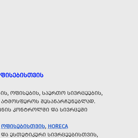
ᲝᲤᲘᲡᲔᲑᲘᲡᲗᲕᲘᲡ
Ს, ᲝᲤᲘᲡᲔᲑᲘᲡ, ᲡᲐᲔᲠᲗᲝ ᲡᲘᲕᲠᲪᲔᲔᲑᲘᲡ,
 ᲐᲢᲛᲝᲡᲤᲔᲠᲝᲡ ᲨᲔᲡᲐᲜᲐᲠᲩᲣᲜᲔᲑᲚᲐᲓ.
ᲣᲜᲘᲡ ᲙᲝᲜᲢᲠᲝᲚᲨᲘ ᲓᲐ ᲡᲘᲕᲠᲪᲔᲨᲘ
Ა
ᲝᲤᲘᲡᲔᲑᲘᲡᲗᲕᲘᲡ
,
HORECA
 ᲓᲐ ᲔᲡᲗᲔᲢᲘᲙᲣᲠᲘ ᲡᲘᲕᲠᲪᲔᲔᲑᲘᲡᲗᲕᲘᲡ,