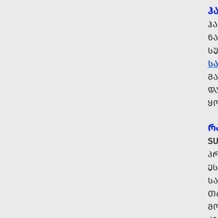
Ჰ
Ჰ
Ნ
Ს
Ს
Მ
ᲓᲐ
Ყ
Რ
SU
Პ
ᲔᲡ
Ს
Თ
Მ