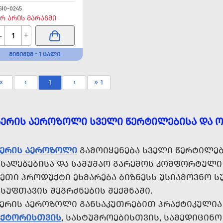
610-0245
Რ ᲐᲠᲘᲡ ᲛᲐᲠᲐᲒᲨᲘ
-
+
ᲛᲘᲜᲘᲛᲣᲛ - 1 ᲪᲐᲚᲘ
«
‹
1
›
» 1
ᲐᲔᲠᲘᲡ ᲐᲔᲠᲝᲖᲝᲚᲘ ᲡᲕᲔᲚᲘ ᲬᲔᲠᲢᲘᲚᲔᲑᲘᲡᲐ ᲓᲐ 
ᲐᲔᲠᲘᲡ ᲐᲔᲠᲝᲖᲝᲚᲘ
ᲒᲐᲛᲝᲘᲧᲔᲜᲔᲑᲐ ᲡᲕᲔᲚᲘ ᲬᲔᲠᲢᲘᲚᲔᲑᲘ
ᲘᲡᲐᲦᲔᲑᲔᲑᲘᲡᲐ ᲓᲐ ᲡᲐᲛᲣᲨᲐᲝ ᲒᲐᲠᲔᲛᲝᲡ ᲙᲝᲛᲤᲝᲠᲢᲣᲚᲘ
ᲡᲔᲗᲘ ᲞᲠᲝᲓᲣᲥᲢᲘ ᲔᲮᲛᲐᲠᲔᲑᲐ ᲑᲘᲖᲜᲔᲡᲡ ᲣᲡᲘᲐᲛᲝᲕᲜᲝ Ს
ᲡᲣᲤᲗᲐᲕᲘᲡ ᲨᲔᲒᲠᲫᲜᲔᲑᲘᲡ ᲨᲔᲥᲛᲜᲐᲨᲘ.
ᲐᲔᲠᲘᲡ ᲐᲔᲠᲝᲖᲝᲚᲘ ᲒᲐᲜᲡᲐᲙᲣᲗᲠᲔᲑᲘᲗ ᲞᲠᲐᲥᲢᲘᲙᲣᲚᲘ
ᲔᲥᲢᲝᲠᲘᲡᲗᲕᲘᲡ
, ᲡᲐᲡᲢᲣᲛᲠᲝᲔᲑᲘᲡᲗᲕᲘᲡ, ᲡᲐᲛᲔᲓᲘᲪᲘᲜᲝ