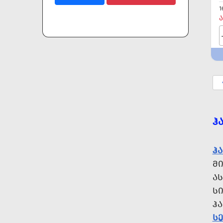
1
Ა
Ჰ
Ჰ
Მ
Ა
ᲡᲘ
Ჰ
Ს