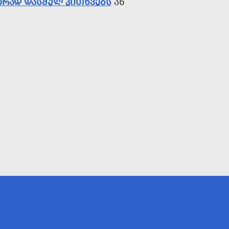
ᲘᲠᲐᲓ ᲓᲐᲡᲛᲣᲚ ᲙᲘᲗᲮᲕᲔᲑᲡ
ᲐᲜ