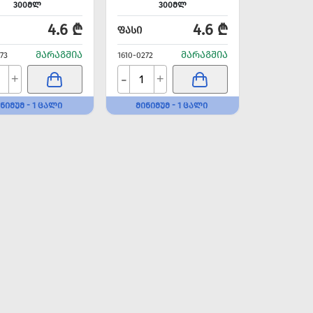
300ᲛᲚ
300ᲛᲚ
4.6 ₾
4.6 ₾
ᲤᲐᲡᲘ
ᲛᲐᲠᲐᲒᲨᲘᲐ
ᲛᲐᲠᲐᲒᲨᲘᲐ
73
1610-0272
-
+
+
ᲜᲘᲛᲣᲛ - 1 ᲪᲐᲚᲘ
ᲛᲘᲜᲘᲛᲣᲛ - 1 ᲪᲐᲚᲘ