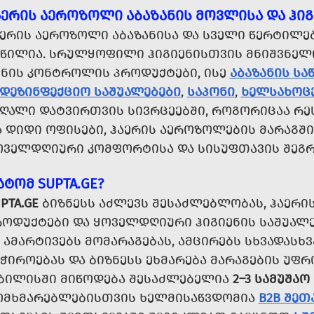
ᲐᲔᲠᲘᲡ ᲐᲔᲠᲝᲖᲝᲚᲘ ᲐᲑᲐᲖᲐᲜᲘᲡ ᲛᲝᲕᲚᲘᲡᲐ ᲓᲐ ᲰᲘᲒ
ᲐᲔᲠᲘᲡ ᲐᲔᲠᲝᲖᲝᲚᲘ ᲐᲑᲐᲖᲐᲜᲘᲡᲐ ᲓᲐ ᲡᲕᲔᲚᲘ ᲬᲔᲠᲢᲘᲚ
ᲐᲬᲘᲚᲘᲐ. ᲡᲠᲣᲚᲧᲝᲤᲘᲚᲘ ᲰᲘᲒᲘᲔᲜᲘᲡᲗᲕᲘᲡ ᲛᲜᲘᲨᲕᲜᲔᲚ
ᲣᲜᲘᲡ ᲙᲝᲜᲢᲠᲝᲚᲘᲡ ᲞᲠᲝᲓᲣᲥᲢᲔᲑᲘ, ᲘᲡᲔ
ᲐᲑᲐᲖᲐᲜᲘᲡ ᲡᲐ
ᲐᲓᲔᲖᲘᲜᲤᲔᲥᲪᲘᲝ ᲡᲐᲨᲣᲐᲚᲔᲑᲔᲑᲘ
,
ᲡᲐᲞᲝᲜᲘ
,
ᲮᲔᲚᲡᲐᲮᲝᲪ
ᲐᲦᲐᲚᲘ ᲓᲐᲢᲕᲘᲠᲗᲕᲘᲡ ᲡᲘᲕᲠᲪᲔᲔᲑᲨᲘ, ᲠᲝᲒᲝᲠᲘᲪᲐᲐ ᲠᲔ
 ᲓᲘᲓᲘ ᲝᲤᲘᲡᲔᲑᲘ, ᲰᲐᲔᲠᲘᲡ ᲐᲔᲠᲝᲖᲝᲚᲔᲑᲘᲡ ᲛᲐᲠᲐᲒᲨᲘ 
ᲝᲕᲔᲚᲓᲦᲘᲣᲠᲘ ᲙᲝᲛᲤᲝᲠᲢᲘᲡᲐ ᲓᲐ ᲡᲘᲡᲣᲤᲗᲐᲕᲘᲡ ᲨᲔᲒᲠᲫ
ᲐᲢᲝᲛ SUPTA.GE?
PTA.GE
ᲑᲘᲖᲜᲔᲡᲡ ᲐᲫᲚᲔᲕᲡ ᲨᲔᲡᲐᲫᲚᲔᲑᲚᲝᲑᲐᲡ, ᲰᲐᲔᲠᲘ
ᲠᲝᲓᲣᲥᲢᲔᲑᲘ ᲓᲐ ᲧᲝᲕᲔᲚᲓᲦᲘᲣᲠᲘ ᲰᲘᲒᲘᲔᲜᲘᲡ ᲡᲐᲨᲣᲐᲚᲔ
 ᲐᲛᲐᲠᲢᲘᲕᲔᲑᲡ ᲛᲝᲛᲐᲠᲐᲒᲔᲑᲐᲡ, ᲐᲛᲪᲘᲠᲔᲑᲡ ᲡᲮᲕᲐᲓᲐᲡ
ᲐᲭᲘᲠᲝᲔᲑᲐᲡ ᲓᲐ ᲑᲘᲖᲜᲔᲡᲡ ᲔᲮᲛᲐᲠᲔᲑᲐ ᲛᲐᲠᲐᲒᲔᲑᲘᲡ ᲣᲤ
ᲑᲘᲚᲘᲡᲨᲘ ᲛᲘᲬᲝᲓᲔᲑᲐ ᲨᲔᲡᲐᲫᲚᲔᲑᲔᲚᲘᲐ
2–3 ᲡᲐᲛᲣᲨᲐᲝ
ᲝᲛᲮᲛᲐᲠᲔᲑᲚᲔᲑᲘᲡᲗᲕᲘᲡ ᲮᲔᲚᲛᲘᲡᲐᲬᲕᲓᲝᲛᲘᲐ
B2B ᲨᲔᲗ