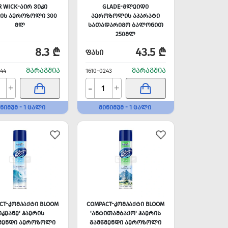
R WICK-ᲐᲘᲠ ᲕᲘᲙᲘ
GLADE-ᲒᲚᲔᲘᲓᲘ
ᲘᲡ ᲐᲔᲠᲝᲖᲝᲚᲘ 300
ᲐᲔᲠᲝᲖᲝᲚᲘᲡ ᲐᲞᲐᲠᲐᲢᲘ
ᲛᲚ
ᲡᲐᲗᲐᲓᲐᲠᲘᲒᲝ ᲑᲐᲚᲝᲜᲘᲗ
250ᲛᲚ
8.3 ₾
43.5 ₾
ᲤᲐᲡᲘ
ᲛᲐᲠᲐᲒᲨᲘᲐ
ᲛᲐᲠᲐᲒᲨᲘᲐ
244
1610-0243
-
+
+
ᲜᲘᲛᲣᲛ - 1 ᲪᲐᲚᲘ
ᲛᲘᲜᲘᲛᲣᲛ - 1 ᲪᲐᲚᲘ
CT-ᲙᲝᲛᲞᲐᲥᲢᲘ BLOOM
COMPACT-ᲙᲝᲛᲞᲐᲥᲢᲘ BLOOM
ᲝᲙᲔᲐᲜᲔ' ᲰᲐᲔᲠᲘᲡ
'ᲐᲜᲢᲘᲗᲐᲛᲑᲐᲥᲝ' ᲰᲐᲔᲠᲘᲡ
ᲛᲔᲜᲓᲘ ᲐᲔᲠᲝᲖᲝᲚᲘ
ᲒᲐᲛᲬᲛᲔᲜᲓᲘ ᲐᲔᲠᲝᲖᲝᲚᲘ