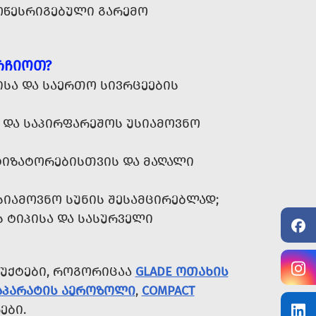
ᲝᲬᲔᲡᲠᲘᲒᲔᲑᲣᲚᲘ ᲒᲐᲠᲔᲛᲝ
ᲠᲩᲘᲝᲗ?
ᲘᲡᲐ ᲓᲐ ᲡᲐᲔᲠᲗᲝ ᲡᲘᲕᲠᲪᲔᲔᲑᲘᲡ
 ᲓᲐ ᲡᲐᲞᲘᲠᲤᲐᲠᲔᲨᲝᲡ ᲣᲡᲘᲐᲛᲝᲕᲜᲝ
ᲘᲖᲐᲢᲝᲠᲔᲑᲘᲡᲗᲕᲘᲡ ᲓᲐ ᲛᲐᲦᲐᲚᲘ
ᲡᲘᲐᲛᲝᲕᲜᲝ ᲡᲣᲜᲘᲡ ᲨᲔᲡᲐᲛᲪᲘᲠᲔᲑᲚᲐᲓ;
 ᲢᲘᲞᲘᲡᲐ ᲓᲐ ᲡᲐᲡᲣᲠᲕᲔᲚᲘ
ᲣᲥᲢᲔᲑᲘ, ᲠᲝᲒᲝᲠᲘᲪᲐᲐ
GLADE ᲝᲗᲐᲮᲘᲡ
K ᲐᲞᲐᲠᲐᲢᲘᲡ ᲐᲔᲠᲝᲖᲝᲚᲘ
,
COMPACT
ᲔᲑᲘ.