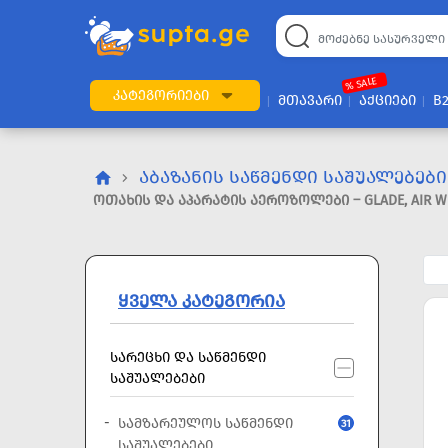
22
169
57
2
196
24
89
7
60
% SALE
ᲙᲐᲢᲔᲒᲝᲠᲘᲔᲑᲘ
ᲛᲗᲐᲕᲐᲠᲘ
ᲐᲥᲪᲘᲔᲑᲘ
B
ᲐᲑᲐᲖᲐᲜᲘᲡ ᲡᲐᲬᲛᲔᲜᲓᲘ ᲡᲐᲨᲣᲐᲚᲔᲑᲔᲑᲘ
ᲝᲗᲐᲮᲘᲡ ᲓᲐ ᲐᲞᲐᲠᲐᲢᲘᲡ ᲐᲔᲠᲝᲖᲝᲚᲔᲑᲘ – GLADE, AIR W
ᲧᲕᲔᲚᲐ ᲙᲐᲢᲔᲒᲝᲠᲘᲐ
ᲡᲐᲠᲔᲪᲮᲘ ᲓᲐ ᲡᲐᲬᲛᲔᲜᲓᲘ
ᲡᲐᲨᲣᲐᲚᲔᲑᲔᲑᲘ
ᲡᲐᲛᲖᲐᲠᲔᲣᲚᲝᲡ ᲡᲐᲬᲛᲔᲜᲓᲘ
31
ᲡᲐᲨᲣᲐᲚᲔᲑᲔᲑᲘ