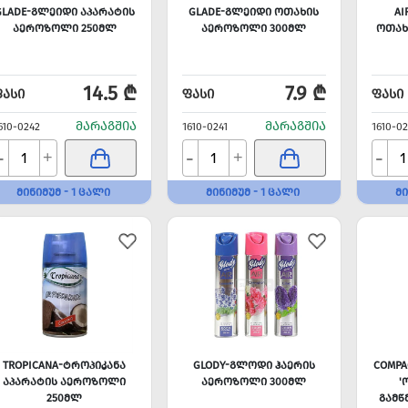
GLADE-ᲒᲚᲔᲘᲓᲘ ᲐᲞᲐᲠᲐᲢᲘᲡ
GLADE-ᲒᲚᲔᲘᲓᲘ ᲝᲗᲐᲮᲘᲡ
AI
ᲐᲔᲠᲝᲖᲝᲚᲘ 250ᲛᲚ
ᲐᲔᲠᲝᲖᲝᲚᲘ 300ᲛᲚ
ᲝᲗᲐᲮ
14.5 ₾
7.9 ₾
ᲤᲐᲡᲘ
ᲤᲐᲡᲘ
ᲤᲐᲡᲘ
ᲛᲐᲠᲐᲒᲨᲘᲐ
ᲛᲐᲠᲐᲒᲨᲘᲐ
610-0242
1610-0241
1610-0
-
-
-
+
+
ᲛᲘᲜᲘᲛᲣᲛ - 1 ᲪᲐᲚᲘ
ᲛᲘᲜᲘᲛᲣᲛ - 1 ᲪᲐᲚᲘ
ᲛᲘ
TROPICANA-ᲢᲠᲝᲞᲘᲙᲐᲜᲐ
GLODY-ᲒᲚᲝᲓᲘ ᲰᲐᲔᲠᲘᲡ
COMPA
ᲐᲞᲐᲠᲐᲢᲘᲡ ᲐᲔᲠᲝᲖᲝᲚᲘ
ᲐᲔᲠᲝᲖᲝᲚᲘ 300ᲛᲚ
'
250ᲛᲚ
ᲒᲐᲛᲬ