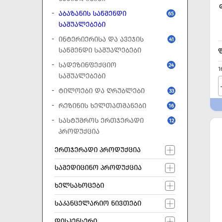
ᲐᲑᲐᲖᲐᲜᲘᲡ ᲡᲐᲬᲛᲔᲜᲓᲘ
65
ᲡᲐᲨᲣᲐᲚᲔᲑᲔᲑᲘ
ᲘᲜᲢᲔᲠᲘᲔᲠᲘᲡᲐ ᲓᲐ ᲐᲕᲔᲯᲘᲡ
41
ᲡᲐᲬᲛᲔᲜᲓᲘ ᲡᲐᲨᲣᲐᲚᲔᲑᲔᲑᲘ
ᲡᲐᲓᲔᲖᲘᲜᲤᲔᲥᲪᲘᲝ
24
1
ᲡᲐᲨᲣᲐᲚᲔᲑᲔᲑᲘ
ᲢᲘᲚᲝᲔᲑᲘ ᲓᲐ ᲦᲠᲣᲑᲚᲔᲑᲘ
33
ᲠᲔᲖᲘᲜᲘᲡ ᲮᲔᲚᲗᲐᲗᲛᲐᲜᲔᲑᲘ
16
ᲡᲐᲡᲢᲣᲛᲠᲝᲡ ᲔᲠᲗᲯᲔᲠᲐᲓᲘ
12
ᲞᲠᲝᲓᲣᲥᲪᲘᲐ
ᲔᲠᲗᲯᲔᲠᲐᲓᲘ ᲞᲠᲝᲓᲣᲥᲪᲘᲐ
ᲡᲐᲛᲔᲓᲘᲪᲘᲜᲝ ᲞᲠᲝᲓᲣᲥᲪᲘᲐ
ᲮᲔᲚᲡᲐᲮᲝᲪᲔᲑᲘ
ᲡᲐᲙᲐᲜᲪᲔᲚᲐᲠᲘᲝ ᲜᲘᲕᲗᲔᲑᲘ
ᲓᲘᲡᲞᲔᲜᲡᲔᲠᲘ