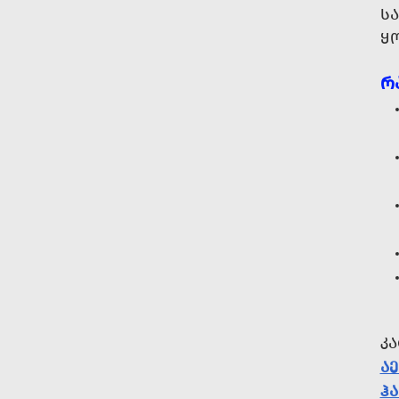
Ს
Ყ
Რ
Კ
Ა
ᲰᲐ