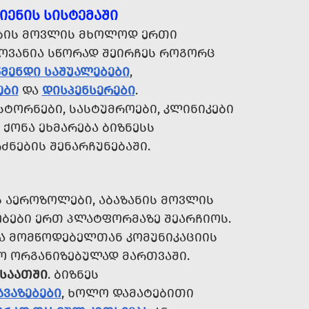
ᲘᲔᲜᲘᲡ ᲡᲘᲡᲢᲔᲛᲐᲨᲘ
ᲔᲑᲘᲡ ᲛᲝᲕᲚᲘᲡ ᲛᲮᲝᲚᲝᲓ ᲔᲠᲗᲘ
ᲝᲕᲐᲜᲘᲐ ᲡᲬᲝᲠᲐᲓ ᲨᲔᲘᲠᲩᲔᲡ ᲠᲝᲒᲝᲠᲪ
ᲬᲛᲔᲜᲓᲘ ᲡᲐᲨᲣᲐᲚᲔᲑᲔᲑᲘ
,
ᲔᲑᲘ
ᲓᲐ
ᲓᲘᲡᲞᲔᲜᲡᲔᲠᲔᲑᲘ
.
ᲡᲢᲝᲠᲜᲔᲑᲘ, ᲡᲐᲡᲢᲣᲛᲠᲝᲔᲑᲘ, ᲙᲚᲘᲜᲘᲙᲔᲑᲘ
ᲥᲝᲜᲐ ᲔᲮᲛᲐᲠᲔᲑᲐ ᲑᲘᲖᲜᲔᲡᲡ
ᲜᲔᲑᲘᲡ ᲨᲔᲜᲐᲠᲩᲣᲜᲔᲑᲐᲨᲘ.
Ს ᲐᲔᲠᲝᲖᲝᲚᲔᲑᲘ, ᲐᲑᲐᲖᲐᲜᲘᲡ ᲛᲝᲕᲚᲘᲡ
ᲑᲔᲑᲘ ᲔᲠᲗ ᲞᲚᲐᲢᲤᲝᲠᲛᲐᲖᲔ ᲨᲔᲐᲠᲩᲘᲝᲡ.
ᲮᲕᲐ ᲛᲝᲛᲬᲝᲓᲔᲑᲔᲚᲗᲐᲜ ᲙᲝᲛᲣᲜᲘᲙᲐᲪᲘᲘᲡ
ᲠᲝ ᲝᲠᲒᲐᲜᲘᲖᲔᲑᲣᲚᲐᲓ ᲛᲐᲠᲗᲕᲐᲨᲘ.
 ᲡᲐᲐᲗᲨᲘ
. ᲑᲘᲖᲜᲔᲡ
ᲐᲕᲐᲖᲔᲑᲔᲑᲘ
, ᲮᲝᲚᲝ ᲓᲐᲛᲐᲢᲔᲑᲘᲗᲘ