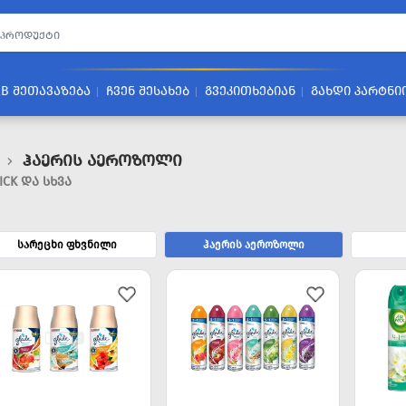
2B ᲨᲔᲗᲐᲕᲐᲖᲔᲑᲐ
ᲩᲕᲔᲜ ᲨᲔᲡᲐᲮᲔᲑ
ᲒᲕᲔᲙᲘᲗᲮᲔᲑᲘᲐᲜ
ᲒᲐᲮᲓᲘ ᲞᲐᲠᲢᲜᲘ
Ჰაერის Აეროზოლი
ICK ᲓᲐ ᲡᲮᲕᲐ
სარეცხი ფხვნილი
ჰაერის აეროზოლი