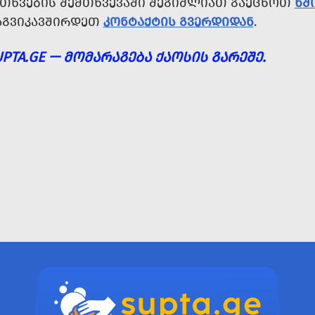
ᲘᲗᲮᲕᲔᲑᲘᲡ ᲨᲔᲛᲗᲮᲕᲔᲕᲐᲨᲘ ᲨᲔᲒᲘᲫᲚᲘᲐᲗ ᲒᲐᲔᲪᲜᲝᲗ
ᲮᲨ
ᲐᲒᲕᲘᲙᲐᲕᲨᲘᲠᲓᲔᲗ
ᲙᲝᲜᲢᲐᲥᲢᲘᲡ ᲒᲕᲔᲠᲓᲘᲓᲐᲜ
.
UPTA.GE — ᲛᲝᲛᲐᲠᲐᲒᲔᲑᲐ ᲥᲐᲝᲡᲘᲡ ᲒᲐᲠᲔᲨᲔ.