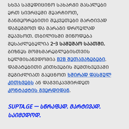
ᲡᲮᲕᲐ ᲡᲐᲛᲔᲓᲘᲪᲘᲜᲝ ᲡᲐᲮᲐᲠᲯᲘ ᲛᲐᲡᲐᲚᲔᲑᲘ
ᲔᲠᲗ ᲡᲘᲕᲠᲪᲔᲨᲘ ᲨᲔᲐᲠᲩᲘᲝᲗ,
ᲒᲐᲜᲛᲔᲝᲠᲔᲑᲘᲗᲘ ᲨᲔᲙᲕᲔᲗᲔᲑᲘ ᲛᲐᲠᲢᲘᲕᲐᲓ
ᲓᲐᲒᲔᲒᲛᲝᲗ ᲓᲐ ᲛᲐᲠᲐᲒᲘ ᲓᲠᲝᲣᲚᲐᲓ
ᲨᲔᲐᲕᲡᲝᲗ. ᲗᲑᲘᲚᲘᲡᲨᲘ ᲛᲘᲬᲝᲓᲔᲑᲐ
ᲨᲔᲡᲐᲫᲚᲔᲑᲔᲚᲘᲐ
2–3 ᲡᲐᲛᲣᲨᲐᲝ ᲡᲐᲐᲗᲨᲘ.
ᲑᲘᲖᲜᲔᲡ ᲛᲝᲛᲮᲛᲐᲠᲔᲑᲚᲔᲑᲘᲡᲗᲕᲘᲡ
ᲮᲔᲚᲛᲘᲡᲐᲬᲕᲓᲝᲛᲘᲐ
B2B ᲨᲔᲗᲐᲕᲐᲖᲔᲑᲔᲑᲘ
.
ᲓᲐᲛᲐᲢᲔᲑᲘᲗᲘ ᲙᲘᲗᲮᲕᲔᲑᲘᲡ ᲨᲔᲛᲗᲮᲕᲔᲕᲐᲨᲘ
ᲨᲔᲒᲘᲫᲚᲘᲐᲗ ᲒᲐᲔᲪᲜᲝᲗ
ᲮᲨᲘᲠᲐᲓ ᲓᲐᲡᲛᲣᲚ
ᲙᲘᲗᲮᲕᲔᲑᲡ
ᲐᲜ ᲓᲐᲒᲕᲘᲙᲐᲕᲨᲘᲠᲓᲔᲗ
ᲙᲝᲜᲢᲐᲥᲢᲘᲡ ᲒᲕᲔᲠᲓᲘᲓᲐᲜ
.
SUPTA.GE — ᲡᲬᲠᲐᲤᲐᲓ. ᲛᲐᲠᲢᲘᲕᲐᲓ.
ᲡᲐᲘᲛᲔᲓᲝᲓ.