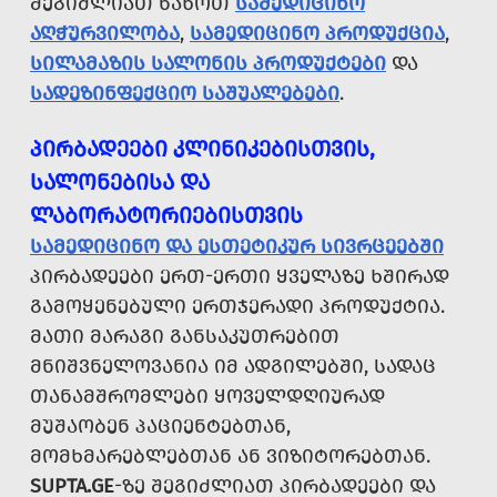
ᲨᲔᲒᲘᲫᲚᲘᲐᲗ ᲜᲐᲮᲝᲗ
ᲡᲐᲛᲔᲓᲘᲪᲘᲜᲝ
ᲐᲦᲭᲣᲠᲕᲘᲚᲝᲑᲐ
,
ᲡᲐᲛᲔᲓᲘᲪᲘᲜᲝ ᲞᲠᲝᲓᲣᲥᲪᲘᲐ
,
ᲡᲘᲚᲐᲛᲐᲖᲘᲡ ᲡᲐᲚᲝᲜᲘᲡ ᲞᲠᲝᲓᲣᲥᲢᲔᲑᲘ
ᲓᲐ
ᲡᲐᲓᲔᲖᲘᲜᲤᲔᲥᲪᲘᲝ ᲡᲐᲨᲣᲐᲚᲔᲑᲔᲑᲘ
.
ᲞᲘᲠᲑᲐᲓᲔᲔᲑᲘ ᲙᲚᲘᲜᲘᲙᲔᲑᲘᲡᲗᲕᲘᲡ,
ᲡᲐᲚᲝᲜᲔᲑᲘᲡᲐ ᲓᲐ
ᲚᲐᲑᲝᲠᲐᲢᲝᲠᲘᲔᲑᲘᲡᲗᲕᲘᲡ
ᲡᲐᲛᲔᲓᲘᲪᲘᲜᲝ ᲓᲐ ᲔᲡᲗᲔᲢᲘᲙᲣᲠ ᲡᲘᲕᲠᲪᲔᲔᲑᲨᲘ
ᲞᲘᲠᲑᲐᲓᲔᲔᲑᲘ ᲔᲠᲗ-ᲔᲠᲗᲘ ᲧᲕᲔᲚᲐᲖᲔ ᲮᲨᲘᲠᲐᲓ
ᲒᲐᲛᲝᲧᲔᲜᲔᲑᲣᲚᲘ ᲔᲠᲗᲯᲔᲠᲐᲓᲘ ᲞᲠᲝᲓᲣᲥᲢᲘᲐ.
ᲛᲐᲗᲘ ᲛᲐᲠᲐᲒᲘ ᲒᲐᲜᲡᲐᲙᲣᲗᲠᲔᲑᲘᲗ
ᲛᲜᲘᲨᲕᲜᲔᲚᲝᲕᲐᲜᲘᲐ ᲘᲛ ᲐᲓᲒᲘᲚᲔᲑᲨᲘ, ᲡᲐᲓᲐᲪ
ᲗᲐᲜᲐᲛᲨᲠᲝᲛᲚᲔᲑᲘ ᲧᲝᲕᲔᲚᲓᲦᲘᲣᲠᲐᲓ
ᲛᲣᲨᲐᲝᲑᲔᲜ ᲞᲐᲪᲘᲔᲜᲢᲔᲑᲗᲐᲜ,
ᲛᲝᲛᲮᲛᲐᲠᲔᲑᲚᲔᲑᲗᲐᲜ ᲐᲜ ᲕᲘᲖᲘᲢᲝᲠᲔᲑᲗᲐᲜ.
SUPTA.GE
-ᲖᲔ ᲨᲔᲒᲘᲫᲚᲘᲐᲗ ᲞᲘᲠᲑᲐᲓᲔᲔᲑᲘ ᲓᲐ