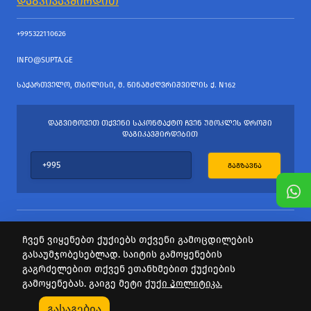
ᲓᲐᲒᲕᲘᲙᲐᲕᲨᲘᲠᲓᲘᲗ
+995322110626
INFO@SUPTA.GE
ᲡᲐᲥᲐᲠᲗᲕᲔᲚᲝ, ᲗᲑᲘᲚᲘᲡᲘ, Მ. ᲬᲘᲜᲐᲛᲫᲦᲕᲠᲘᲨᲕᲘᲚᲘᲡ Ქ. N162
ᲓᲐᲒᲕᲘᲢᲝᲕᲔᲗ ᲗᲥᲕᲔᲜᲘ ᲡᲐᲙᲝᲜᲢᲐᲥᲢᲝ ᲩᲕᲔᲜ ᲣᲛᲝᲙᲚᲔᲡ ᲓᲠᲝᲨᲘ
ᲓᲐᲒᲘᲙᲐᲕᲨᲘᲠᲓᲔᲑᲘᲗ
ᲒᲐᲒᲖᲐᲕᲜᲐ
ჩვენ ვიყენებთ ქუქიებს თქვენი გამოცდილების
გასაუმჯობესებლად. საიტის გამოყენების
ყველა უფლება დაცულია
გაგრძელებით თქვენ ეთანხმებით ქუქიების
საიტის პროვაიდერი Webdoors.ge
გამოყენებას. გაიგე მეტი
ქუქი პოლიტიკა.
0
გასაგებია