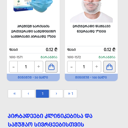
ᲞᲠᲔᲛᲘᲣᲛ ᲮᲐᲠᲘᲡᲮᲘᲡ
ᲔᲠᲗᲯᲔᲠᲐᲓᲘ ᲓᲐᲛᲪᲐᲕᲘ
ᲔᲠᲗᲯᲔᲠᲐᲓᲘ ᲡᲐᲛᲔᲓᲘᲪᲘᲜᲝ
ᲬᲕᲔᲠᲑᲐᲓᲔ 1*100Ც
ᲡᲐᲛᲨᲠᲘᲐᲜᲘ ᲞᲘᲠᲑᲐᲓᲔ 1*50Ც
0.12 ₾
0.12 ₾
ᲤᲐᲡᲘ
ᲤᲐᲡᲘ
1610-1571
ᲛᲐᲠᲐᲒᲨᲘᲐ
1610-1572
ᲛᲐᲠᲐᲒᲨᲘᲐ
-
-
+
+
ᲛᲘᲜᲘᲛᲣᲛ - 50 ᲪᲐᲚᲘ
ᲛᲘᲜᲘᲛᲣᲛ - 100 ᲪᲐᲚᲘ
«
‹
1
›
» 1
ᲞᲘᲠᲑᲐᲓᲔᲔᲑᲘ ᲙᲚᲘᲜᲘᲙᲔᲑᲘᲡᲐ ᲓᲐ
ᲡᲐᲛᲣᲨᲐᲝ ᲡᲘᲕᲠᲪᲔᲔᲑᲘᲡᲗᲕᲘᲡ