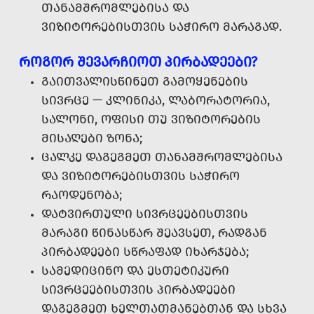
ᲗᲐᲜᲐᲛᲨᲠᲝᲛᲚᲔᲑᲘᲡᲐ ᲓᲐ
ᲕᲘᲖᲘᲢᲝᲠᲔᲑᲘᲡᲗᲕᲘᲡ ᲡᲐᲭᲘᲠᲝ ᲛᲐᲠᲐᲒᲐᲓ.
ᲠᲝᲒᲝᲠ ᲨᲔᲕᲐᲠᲩᲘᲝᲗ ᲞᲘᲠᲑᲐᲓᲔᲔᲑᲘ?
ᲒᲐᲘᲗᲕᲐᲚᲘᲡᲬᲘᲜᲔᲗ ᲒᲐᲛᲝᲧᲔᲜᲔᲑᲘᲡ
ᲡᲘᲕᲠᲪᲔ — ᲙᲚᲘᲜᲘᲙᲐ, ᲚᲐᲑᲝᲠᲐᲢᲝᲠᲘᲐ,
ᲡᲐᲚᲝᲜᲘ, ᲝᲤᲘᲡᲘ ᲗᲣ ᲕᲘᲖᲘᲢᲝᲠᲔᲑᲘᲡ
ᲛᲘᲡᲐᲦᲔᲑᲘ ᲖᲝᲜᲐ;
ᲪᲐᲚᲙᲔ ᲓᲐᲒᲔᲒᲛᲔᲗ ᲗᲐᲜᲐᲛᲨᲠᲝᲛᲚᲔᲑᲘᲡᲐ
ᲓᲐ ᲕᲘᲖᲘᲢᲝᲠᲔᲑᲘᲡᲗᲕᲘᲡ ᲡᲐᲭᲘᲠᲝ
ᲠᲐᲝᲓᲔᲜᲝᲑᲐ;
ᲓᲐᲢᲕᲘᲠᲗᲣᲚᲘ ᲡᲘᲕᲠᲪᲔᲔᲑᲘᲡᲗᲕᲘᲡ
ᲛᲐᲠᲐᲒᲘ ᲬᲘᲜᲐᲡᲬᲐᲠ ᲨᲔᲐᲕᲡᲔᲗ, ᲠᲐᲓᲒᲐᲜ
ᲞᲘᲠᲑᲐᲓᲔᲔᲑᲘ ᲡᲬᲠᲐᲤᲐᲓ ᲘᲮᲐᲠᲯᲔᲑᲐ;
ᲡᲐᲛᲔᲓᲘᲪᲘᲜᲝ ᲓᲐ ᲔᲡᲗᲔᲢᲘᲙᲣᲠᲘ
ᲡᲘᲕᲠᲪᲔᲔᲑᲘᲡᲗᲕᲘᲡ ᲞᲘᲠᲑᲐᲓᲔᲔᲑᲘ
ᲓᲐᲒᲔᲒᲛᲔᲗ ᲮᲔᲚᲗᲐᲗᲛᲐᲜᲔᲑᲗᲐᲜ ᲓᲐ ᲡᲮᲕᲐ