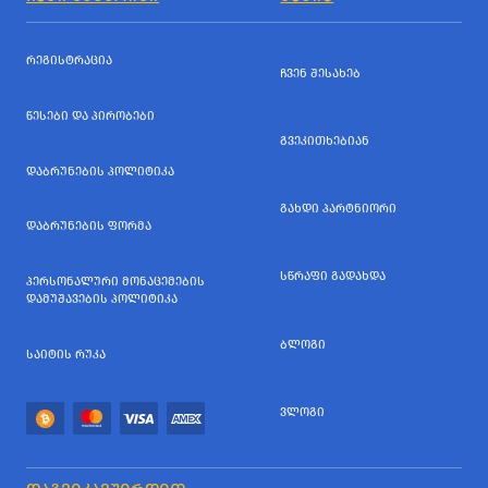
ᲠᲔᲒᲘᲡᲢᲠᲐᲪᲘᲐ
ᲩᲕᲔᲜ ᲨᲔᲡᲐᲮᲔᲑ
ᲬᲔᲡᲔᲑᲘ ᲓᲐ ᲞᲘᲠᲝᲑᲔᲑᲘ
ᲒᲕᲔᲙᲘᲗᲮᲔᲑᲘᲐᲜ
ᲓᲐᲑᲠᲣᲜᲔᲑᲘᲡ ᲞᲝᲚᲘᲢᲘᲙᲐ
ᲒᲐᲮᲓᲘ ᲞᲐᲠᲢᲜᲘᲝᲠᲘ
ᲓᲐᲑᲠᲣᲜᲔᲑᲘᲡ ᲤᲝᲠᲛᲐ
ᲡᲬᲠᲐᲤᲘ ᲒᲐᲓᲐᲮᲓᲐ
ᲞᲔᲠᲡᲝᲜᲐᲚᲣᲠᲘ ᲛᲝᲜᲐᲪᲔᲛᲔᲑᲘᲡ
ᲓᲐᲛᲣᲨᲐᲕᲔᲑᲘᲡ ᲞᲝᲚᲘᲢᲘᲙᲐ
ᲑᲚᲝᲒᲘ
ᲡᲐᲘᲢᲘᲡ ᲠᲣᲙᲐ
ᲕᲚᲝᲒᲘ