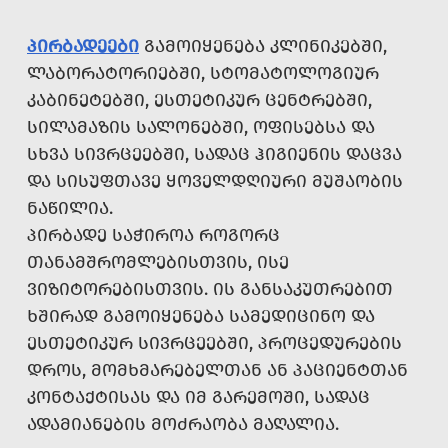
ᲞᲘᲠᲑᲐᲓᲔᲔᲑᲘ
ᲒᲐᲛᲝᲘᲧᲔᲜᲔᲑᲐ ᲙᲚᲘᲜᲘᲙᲔᲑᲨᲘ,
ᲚᲐᲑᲝᲠᲐᲢᲝᲠᲘᲔᲑᲨᲘ, ᲡᲢᲝᲛᲐᲢᲝᲚᲝᲒᲘᲣᲠ
ᲙᲐᲑᲘᲜᲔᲢᲔᲑᲨᲘ, ᲔᲡᲗᲔᲢᲘᲙᲣᲠ ᲪᲔᲜᲢᲠᲔᲑᲨᲘ,
ᲡᲘᲚᲐᲛᲐᲖᲘᲡ ᲡᲐᲚᲝᲜᲔᲑᲨᲘ, ᲝᲤᲘᲡᲔᲑᲡᲐ ᲓᲐ
ᲡᲮᲕᲐ ᲡᲘᲕᲠᲪᲔᲔᲑᲨᲘ, ᲡᲐᲓᲐᲪ ᲰᲘᲒᲘᲔᲜᲘᲡ ᲓᲐᲪᲕᲐ
ᲓᲐ ᲡᲘᲡᲣᲤᲗᲐᲕᲔ ᲧᲝᲕᲔᲚᲓᲦᲘᲣᲠᲘ ᲛᲣᲨᲐᲝᲑᲘᲡ
ᲜᲐᲬᲘᲚᲘᲐ.
ᲞᲘᲠᲑᲐᲓᲔ ᲡᲐᲭᲘᲠᲝᲐ ᲠᲝᲒᲝᲠᲪ
ᲗᲐᲜᲐᲛᲨᲠᲝᲛᲚᲔᲑᲘᲡᲗᲕᲘᲡ, ᲘᲡᲔ
ᲕᲘᲖᲘᲢᲝᲠᲔᲑᲘᲡᲗᲕᲘᲡ. ᲘᲡ ᲒᲐᲜᲡᲐᲙᲣᲗᲠᲔᲑᲘᲗ
ᲮᲨᲘᲠᲐᲓ ᲒᲐᲛᲝᲘᲧᲔᲜᲔᲑᲐ ᲡᲐᲛᲔᲓᲘᲪᲘᲜᲝ ᲓᲐ
ᲔᲡᲗᲔᲢᲘᲙᲣᲠ ᲡᲘᲕᲠᲪᲔᲔᲑᲨᲘ, ᲞᲠᲝᲪᲔᲓᲣᲠᲔᲑᲘᲡ
ᲓᲠᲝᲡ, ᲛᲝᲛᲮᲛᲐᲠᲔᲑᲔᲚᲗᲐᲜ ᲐᲜ ᲞᲐᲪᲘᲔᲜᲢᲗᲐᲜ
ᲙᲝᲜᲢᲐᲥᲢᲘᲡᲐᲡ ᲓᲐ ᲘᲛ ᲒᲐᲠᲔᲛᲝᲨᲘ, ᲡᲐᲓᲐᲪ
ᲐᲓᲐᲛᲘᲐᲜᲔᲑᲘᲡ ᲛᲝᲫᲠᲐᲝᲑᲐ ᲛᲐᲦᲐᲚᲘᲐ.