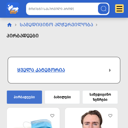
ᲡᲐᲛᲔᲓᲘᲪᲘᲜᲝ ᲐᲦᲭᲣᲠᲕᲘᲚᲝᲑᲐ
Პირბადეები
ᲧᲕᲔᲚᲐ ᲙᲐᲢᲔᲒᲝᲠᲘᲐ
სამედიცინო
პირბადეები
ბახილები
ზეწრები