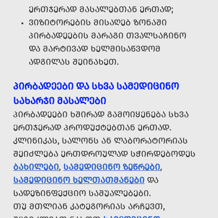
ᲔᲠᲗᲯᲔᲠᲐᲓ ᲛᲐᲡᲐᲚᲔᲑᲗᲐᲜ ᲔᲠᲗᲐᲓ;
ᲕᲘᲖᲘᲢᲝᲠᲔᲑᲘᲡ ᲛᲘᲡᲐᲦᲔᲑ ᲖᲝᲜᲐᲨᲘ
ᲞᲘᲠᲑᲐᲓᲔᲔᲑᲘᲡ ᲛᲐᲠᲐᲒᲘ ᲗᲕᲐᲚᲡᲐᲩᲘᲜᲝ
ᲓᲐ ᲛᲐᲠᲢᲘᲕᲐᲓ ᲮᲔᲚᲛᲘᲡᲐᲬᲕᲓᲝᲛ
ᲐᲓᲒᲘᲚᲐᲡ ᲨᲔᲘᲜᲐᲮᲔᲗ.
ᲞᲘᲠᲑᲐᲓᲔᲔᲑᲘ ᲓᲐ ᲡᲮᲕᲐ ᲡᲐᲛᲔᲓᲘᲪᲘᲜᲝ
ᲡᲐᲮᲐᲠᲯᲘ ᲛᲐᲡᲐᲚᲔᲑᲘ
ᲞᲘᲠᲑᲐᲓᲔᲔᲑᲘ ᲮᲨᲘᲠᲐᲓ ᲒᲐᲛᲝᲘᲧᲔᲜᲔᲑᲐ ᲡᲮᲕᲐ
ᲔᲠᲗᲯᲔᲠᲐᲓ ᲞᲠᲝᲓᲣᲥᲢᲔᲑᲗᲐᲜ ᲔᲠᲗᲐᲓ.
ᲙᲚᲘᲜᲘᲙᲐᲡ, ᲡᲐᲚᲝᲜᲡ ᲐᲜ ᲚᲐᲑᲝᲠᲐᲢᲝᲠᲘᲐᲡ
ᲨᲔᲘᲫᲚᲔᲑᲐ ᲔᲠᲗᲓᲠᲝᲣᲚᲐᲓ ᲡᲭᲘᲠᲓᲔᲑᲝᲓᲔᲡ
ᲑᲐᲮᲘᲚᲔᲑᲘ
,
ᲡᲐᲛᲔᲓᲘᲪᲘᲜᲝ ᲖᲔᲬᲠᲔᲑᲘ
,
ᲡᲐᲛᲔᲓᲘᲪᲘᲜᲝ ᲮᲔᲚᲗᲐᲗᲛᲐᲜᲔᲑᲘ
ᲓᲐ
ᲡᲐᲓᲔᲖᲘᲜᲤᲔᲥᲪᲘᲝ ᲡᲐᲨᲣᲐᲚᲔᲑᲔᲑᲘ.
ᲗᲣ ᲛᲗᲚᲘᲐᲜ ᲙᲐᲢᲔᲒᲝᲠᲘᲐᲡ ᲐᲠᲩᲔᲕᲗ,