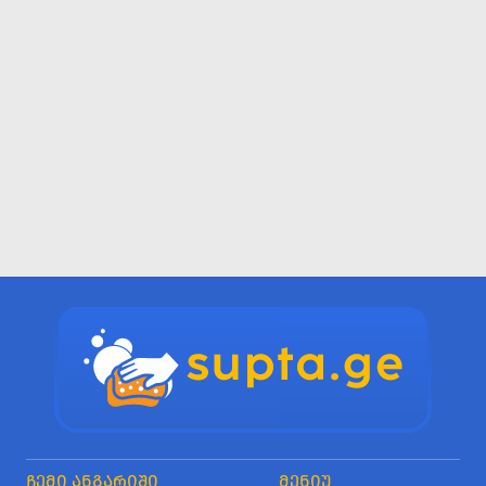
ᲩᲔᲛᲘ ᲐᲜᲒᲐᲠᲘᲨᲘ
ᲛᲔᲜᲘᲣ