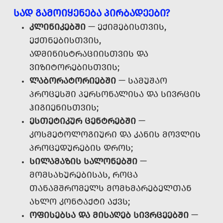
ᲡᲐᲓ ᲒᲐᲛᲝᲘᲧᲔᲜᲔᲑᲐ ᲞᲘᲠᲑᲐᲓᲔᲔᲑᲘ?
ᲙᲚᲘᲜᲘᲙᲔᲑᲨᲘ
— ᲔᲥᲘᲛᲔᲑᲘᲡᲗᲕᲘᲡ,
ᲔᲥᲗᲜᲔᲑᲘᲡᲗᲕᲘᲡ,
ᲐᲓᲛᲘᲜᲘᲡᲢᲠᲐᲪᲘᲘᲡᲗᲕᲘᲡ ᲓᲐ
ᲕᲘᲖᲘᲢᲝᲠᲔᲑᲘᲡᲗᲕᲘᲡ;
ᲚᲐᲑᲝᲠᲐᲢᲝᲠᲘᲔᲑᲨᲘ
— ᲡᲐᲛᲣᲨᲐᲝ
ᲞᲠᲝᲪᲔᲡᲨᲘ ᲞᲔᲠᲡᲝᲜᲐᲚᲘᲡᲐ ᲓᲐ ᲡᲘᲕᲠᲪᲘᲡ
ᲰᲘᲒᲘᲔᲜᲘᲡᲗᲕᲘᲡ;
ᲔᲡᲗᲔᲢᲘᲙᲣᲠ ᲪᲔᲜᲢᲠᲔᲑᲨᲘ
—
ᲙᲝᲡᲛᲔᲢᲝᲚᲝᲒᲘᲣᲠᲘ ᲓᲐ ᲙᲐᲜᲘᲡ ᲛᲝᲕᲚᲘᲡ
ᲞᲠᲝᲪᲔᲓᲣᲠᲔᲑᲘᲡ ᲓᲠᲝᲡ;
ᲡᲘᲚᲐᲛᲐᲖᲘᲡ ᲡᲐᲚᲝᲜᲔᲑᲨᲘ
—
ᲛᲝᲛᲡᲐᲮᲣᲠᲔᲑᲘᲡᲐᲡ, ᲠᲝᲪᲐ
ᲗᲐᲜᲐᲛᲨᲠᲝᲛᲔᲚᲡ ᲛᲝᲛᲮᲛᲐᲠᲔᲑᲔᲚᲗᲐᲜ
ᲐᲮᲚᲝ ᲙᲝᲜᲢᲐᲥᲢᲘ ᲐᲥᲕᲡ;
ᲝᲤᲘᲡᲔᲑᲡᲐ ᲓᲐ ᲛᲘᲡᲐᲦᲔᲑ ᲡᲘᲕᲠᲪᲔᲔᲑᲨᲘ
—