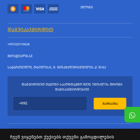
ᲕᲚᲝᲒᲘ
ᲓᲐᲒᲕᲘᲙᲐᲕᲨᲘᲠᲓᲘᲗ
+995322110626
INFO@SUPTA.GE
ᲡᲐᲥᲐᲠᲗᲕᲔᲚᲝ, ᲗᲑᲘᲚᲘᲡᲘ, Მ. ᲬᲘᲜᲐᲛᲫᲦᲕᲠᲘᲨᲕᲘᲚᲘᲡ Ქ. N162
ᲓᲐᲒᲕᲘᲢᲝᲕᲔᲗ ᲗᲥᲕᲔᲜᲘ ᲡᲐᲙᲝᲜᲢᲐᲥᲢᲝ ᲩᲕᲔᲜ ᲣᲛᲝᲙᲚᲔᲡ ᲓᲠᲝᲨᲘ
ᲓᲐᲒᲘᲙᲐᲕᲨᲘᲠᲓᲔᲑᲘᲗ
ᲒᲐᲒᲖᲐᲕᲜᲐ
ჩვენ ვიყენებთ ქუქიებს თქვენი გამოცდილების