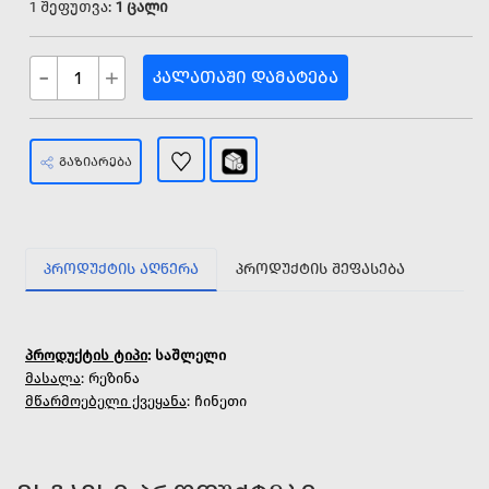
1 შეფუთვა:
1 ცალი
-
+
ᲙᲐᲚᲐᲗᲐᲨᲘ ᲓᲐᲛᲐᲢᲔᲑᲐ
ᲒᲐᲖᲘᲐᲠᲔᲑᲐ
ᲞᲠᲝᲓᲣᲥᲢᲘᲡ ᲐᲦᲬᲔᲠᲐ
ᲞᲠᲝᲓᲣᲥᲢᲘᲡ ᲨᲔᲤᲐᲡᲔᲑᲐ
პროდუქტის ტიპი
: საშლელი
მასალა
: რეზინა
მწარმოებელი ქვეყანა
: ჩინეთი