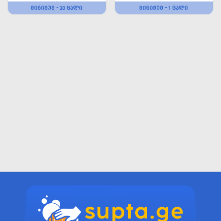
ᲛᲘᲜᲘᲛᲣᲛ - 20 ᲪᲐᲚᲘ
ᲛᲘᲜᲘᲛᲣᲛ - 1 ᲪᲐᲚᲘ