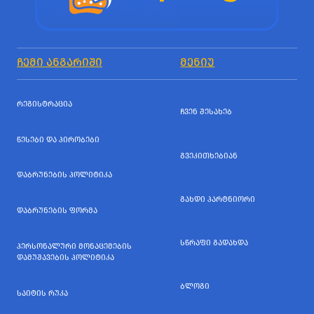
ᲩᲔᲛᲘ ᲐᲜᲒᲐᲠᲘᲨᲘ
ᲛᲔᲜᲘᲣ
ᲠᲔᲒᲘᲡᲢᲠᲐᲪᲘᲐ
ᲩᲕᲔᲜ ᲨᲔᲡᲐᲮᲔᲑ
ᲬᲔᲡᲔᲑᲘ ᲓᲐ ᲞᲘᲠᲝᲑᲔᲑᲘ
ᲒᲕᲔᲙᲘᲗᲮᲔᲑᲘᲐᲜ
ᲓᲐᲑᲠᲣᲜᲔᲑᲘᲡ ᲞᲝᲚᲘᲢᲘᲙᲐ
ᲒᲐᲮᲓᲘ ᲞᲐᲠᲢᲜᲘᲝᲠᲘ
ᲓᲐᲑᲠᲣᲜᲔᲑᲘᲡ ᲤᲝᲠᲛᲐ
ᲡᲬᲠᲐᲤᲘ ᲒᲐᲓᲐᲮᲓᲐ
ᲞᲔᲠᲡᲝᲜᲐᲚᲣᲠᲘ ᲛᲝᲜᲐᲪᲔᲛᲔᲑᲘᲡ
ᲓᲐᲛᲣᲨᲐᲕᲔᲑᲘᲡ ᲞᲝᲚᲘᲢᲘᲙᲐ
ᲑᲚᲝᲒᲘ
ᲡᲐᲘᲢᲘᲡ ᲠᲣᲙᲐ