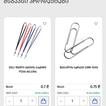
ᲛᲡᲒᲐᲕᲡᲘ ᲞᲠᲝᲓᲣᲥᲢᲔᲑᲘ
DELI-ᲓᲔᲚᲘ ᲑᲔᲘᲯᲘᲡ ᲡᲐᲙᲘᲓᲘ
ᲛᲔᲢᲐᲚᲘᲡ ᲡᲙᲠᲔᲞᲘ 33ᲛᲛ 100Ც
1*20Ც NO.5764
0.7 ₾
0.75 ₾
ᲤᲐᲡᲘ
ᲤᲐᲡᲘ
1610-3347
ᲛᲐᲠᲐᲒᲨᲘᲐ
1610-3321
ᲛᲐᲠᲐᲒᲨᲘᲐ
-
-
+
+