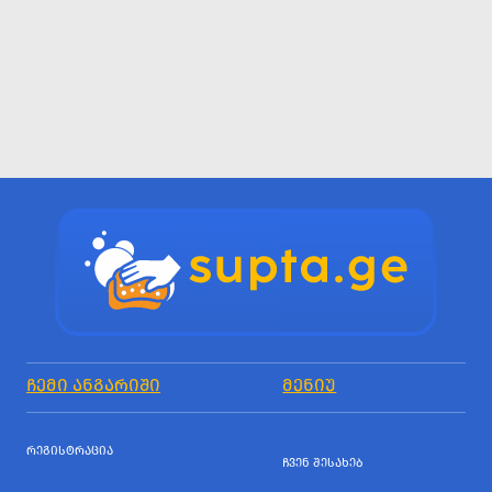
ᲩᲔᲛᲘ ᲐᲜᲒᲐᲠᲘᲨᲘ
ᲛᲔᲜᲘᲣ
ᲠᲔᲒᲘᲡᲢᲠᲐᲪᲘᲐ
ᲩᲕᲔᲜ ᲨᲔᲡᲐᲮᲔᲑ