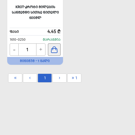
KROT-ᲙᲠᲝᲢᲘ ᲛᲘᲚᲔᲑᲘᲡ
ᲡᲐᲬᲛᲔᲜᲓᲘ ᲡᲘᲗᲮᲔ ᲬᲘᲗᲔᲚᲘ
600ᲛᲚ
4.45 ₾
ᲤᲐᲡᲘ
1610-0250
ᲛᲐᲠᲐᲒᲨᲘᲐ
-
+
ᲛᲘᲜᲘᲛᲣᲛ - 1 ᲪᲐᲚᲘ
«
‹
1
›
» 1