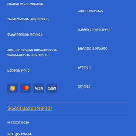
ᲬᲔᲡᲔᲑᲘ ᲓᲐ ᲞᲘᲠᲝᲑᲔᲑᲘ
ᲒᲕᲔᲙᲘᲗᲮᲔᲑᲘᲐᲜ
ᲓᲐᲑᲠᲣᲜᲔᲑᲘᲡ ᲞᲝᲚᲘᲢᲘᲙᲐ
ᲒᲐᲮᲓᲘ ᲞᲐᲠᲢᲜᲘᲝᲠᲘ
ᲓᲐᲑᲠᲣᲜᲔᲑᲘᲡ ᲤᲝᲠᲛᲐ
ᲡᲬᲠᲐᲤᲘ ᲒᲐᲓᲐᲮᲓᲐ
ᲞᲔᲠᲡᲝᲜᲐᲚᲣᲠᲘ ᲛᲝᲜᲐᲪᲔᲛᲔᲑᲘᲡ
ᲓᲐᲛᲣᲨᲐᲕᲔᲑᲘᲡ ᲞᲝᲚᲘᲢᲘᲙᲐ
ᲑᲚᲝᲒᲘ
ᲡᲐᲘᲢᲘᲡ ᲠᲣᲙᲐ
ᲕᲚᲝᲒᲘ
ᲓᲐᲒᲕᲘᲙᲐᲕᲨᲘᲠᲓᲘᲗ
+995322110626
INFO@SUPTA.GE