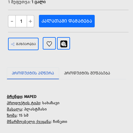
1 შეფუთვა:
1 ცალი
-
+
ᲙᲐᲚᲐᲗᲐᲨᲘ ᲓᲐᲛᲐᲢᲔᲑᲐ
ᲒᲐᲖᲘᲐᲠᲔᲑᲐ
ᲞᲠᲝᲓᲣᲥᲢᲘᲡ ᲐᲦᲬᲔᲠᲐ
ᲞᲠᲝᲓᲣᲥᲢᲘᲡ ᲨᲔᲤᲐᲡᲔᲑᲐ
ბრენდი
: MAPED
პროდუქტის ტიპი
: სახაზავი
მასალა
: პლასტმასი
ზომა
: 15 სმ
მწარმოებელი ქვეყანა
: ჩინეთი