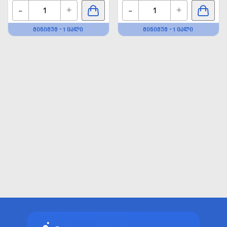
-
-
+
+
ᲛᲘᲜᲘᲛᲣᲛ - 1 ᲪᲐᲚᲘ
ᲛᲘᲜᲘᲛᲣᲛ - 1 ᲪᲐᲚᲘ