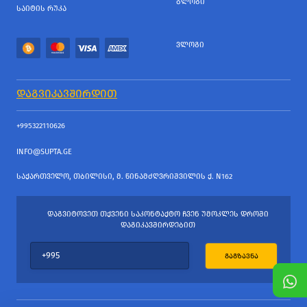
ᲑᲚᲝᲒᲘ
ᲡᲐᲘᲢᲘᲡ ᲠᲣᲙᲐ
ᲕᲚᲝᲒᲘ
ᲓᲐᲒᲕᲘᲙᲐᲕᲨᲘᲠᲓᲘᲗ
+995322110626
INFO@SUPTA.GE
ᲡᲐᲥᲐᲠᲗᲕᲔᲚᲝ, ᲗᲑᲘᲚᲘᲡᲘ, Მ. ᲬᲘᲜᲐᲛᲫᲦᲕᲠᲘᲨᲕᲘᲚᲘᲡ Ქ. N162
ᲓᲐᲒᲕᲘᲢᲝᲕᲔᲗ ᲗᲥᲕᲔᲜᲘ ᲡᲐᲙᲝᲜᲢᲐᲥᲢᲝ ᲩᲕᲔᲜ ᲣᲛᲝᲙᲚᲔᲡ ᲓᲠᲝᲨᲘ
ᲓᲐᲒᲘᲙᲐᲕᲨᲘᲠᲓᲔᲑᲘᲗ
ᲒᲐᲒᲖᲐᲕᲜᲐ