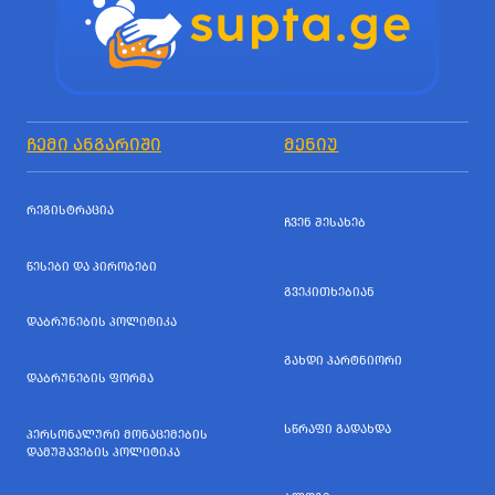
ᲩᲔᲛᲘ ᲐᲜᲒᲐᲠᲘᲨᲘ
ᲛᲔᲜᲘᲣ
ᲠᲔᲒᲘᲡᲢᲠᲐᲪᲘᲐ
ᲩᲕᲔᲜ ᲨᲔᲡᲐᲮᲔᲑ
ᲬᲔᲡᲔᲑᲘ ᲓᲐ ᲞᲘᲠᲝᲑᲔᲑᲘ
ᲒᲕᲔᲙᲘᲗᲮᲔᲑᲘᲐᲜ
ᲓᲐᲑᲠᲣᲜᲔᲑᲘᲡ ᲞᲝᲚᲘᲢᲘᲙᲐ
ᲒᲐᲮᲓᲘ ᲞᲐᲠᲢᲜᲘᲝᲠᲘ
ᲓᲐᲑᲠᲣᲜᲔᲑᲘᲡ ᲤᲝᲠᲛᲐ
ᲡᲬᲠᲐᲤᲘ ᲒᲐᲓᲐᲮᲓᲐ
ᲞᲔᲠᲡᲝᲜᲐᲚᲣᲠᲘ ᲛᲝᲜᲐᲪᲔᲛᲔᲑᲘᲡ
ᲓᲐᲛᲣᲨᲐᲕᲔᲑᲘᲡ ᲞᲝᲚᲘᲢᲘᲙᲐ