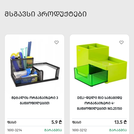
ᲛᲡᲒᲐᲕᲡᲘ ᲞᲠᲝᲓᲣᲥᲢᲔᲑᲘ
ᲛᲔᲢᲐᲚᲘᲡ ᲝᲠᲒᲐᲜᲐᲘᲖᲔᲠᲘ 3
DELI-ᲓᲔᲚᲘ RIO ᲡᲐᲛᲐᲒᲘᲓᲔ
ᲒᲐᲜᲧᲝᲤᲘᲚᲔᲑᲘᲗ
ᲝᲠᲒᲐᲜᲐᲘᲖᲔᲠᲘ 4-
ᲒᲐᲜᲧᲝᲤᲘᲚᲔᲑᲘᲗ NO.25150
5.9 ₾
13.5 ₾
ᲤᲐᲡᲘ
ᲤᲐᲡᲘ
1610-3214
ᲛᲐᲠᲐᲒᲨᲘᲐ
1610-3212
ᲛᲐᲠᲐᲒᲨᲘᲐ