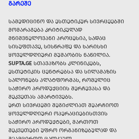
ᲒᲐᲠᲔᲨᲔ
ᲡᲐᲛᲔᲓᲘᲪᲘᲜᲝ ᲓᲐ ᲔᲡᲗᲔᲢᲘᲙᲣᲠ ᲡᲘᲕᲠᲪᲔᲔᲑᲨᲘ
ᲛᲝᲛᲐᲠᲐᲒᲔᲑᲐ ᲙᲠᲘᲢᲘᲙᲣᲚᲐᲓ
ᲛᲜᲘᲨᲕᲜᲔᲚᲝᲕᲐᲜᲘ ᲞᲠᲝᲪᲔᲡᲘᲐ, ᲡᲐᲓᲐᲪ
ᲡᲘᲡᲣᲤᲗᲐᲕᲔ, ᲡᲘᲡᲬᲠᲐᲤᲔ ᲓᲐ ᲮᲐᲠᲘᲡᲮᲘ
ᲧᲝᲕᲔᲚᲓᲦᲘᲣᲠᲘ ᲛᲣᲨᲐᲝᲑᲘᲡ ᲜᲐᲬᲘᲚᲘᲐ.
SUPTA.GE
ᲡᲗᲐᲕᲐᲖᲝᲑᲡ ᲙᲚᲘᲜᲘᲙᲔᲑᲡ,
ᲔᲡᲗᲔᲢᲘᲙᲘᲡ ᲪᲔᲜᲢᲠᲔᲑᲡᲐ ᲓᲐ ᲡᲘᲚᲐᲛᲐᲖᲘᲡ
ᲡᲐᲚᲝᲜᲔᲑᲡ ᲞᲚᲐᲢᲤᲝᲠᲛᲐᲡ, ᲠᲝᲛᲔᲚᲘᲪ
ᲡᲐᲭᲘᲠᲝ ᲞᲠᲝᲓᲣᲥᲪᲘᲘᲡ ᲨᲔᲠᲩᲔᲕᲐᲡᲐ ᲓᲐ
ᲨᲔᲙᲕᲔᲗᲐᲡ ᲐᲛᲐᲠᲢᲘᲕᲔᲑᲡ.
ᲔᲠᲗ ᲡᲘᲕᲠᲪᲔᲨᲘ ᲨᲔᲒᲘᲫᲚᲘᲐᲗ ᲨᲔᲐᲠᲩᲘᲝᲗ
ᲧᲝᲕᲔᲚᲓᲦᲘᲣᲠᲘ ᲝᲞᲔᲠᲐᲪᲘᲔᲑᲘᲡᲗᲕᲘᲡ
ᲡᲐᲭᲘᲠᲝ ᲞᲠᲝᲓᲣᲥᲢᲔᲑᲘ, ᲛᲐᲠᲗᲝᲗ
ᲨᲔᲙᲕᲔᲗᲔᲑᲘ ᲣᲤᲠᲝ ᲝᲠᲒᲐᲜᲘᲖᲔᲑᲣᲚᲐᲓ ᲓᲐ
ᲨᲔᲐᲛᲪᲘᲠᲝᲗ ᲪᲐᲚᲙᲔᲣᲚ