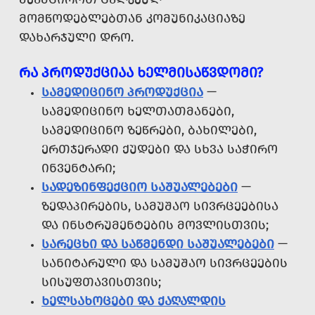
ᲛᲝᲛᲬᲝᲓᲔᲑᲚᲔᲑᲗᲐᲜ ᲙᲝᲛᲣᲜᲘᲙᲐᲪᲘᲐᲖᲔ
ᲓᲐᲮᲐᲠᲯᲣᲚᲘ ᲓᲠᲝ.
ᲠᲐ ᲞᲠᲝᲓᲣᲥᲪᲘᲐᲐ ᲮᲔᲚᲛᲘᲡᲐᲬᲕᲓᲝᲛᲘ?
ᲡᲐᲛᲔᲓᲘᲪᲘᲜᲝ ᲞᲠᲝᲓᲣᲥᲪᲘᲐ
—
ᲡᲐᲛᲔᲓᲘᲪᲘᲜᲝ ᲮᲔᲚᲗᲐᲗᲛᲐᲜᲔᲑᲘ,
ᲡᲐᲛᲔᲓᲘᲪᲘᲜᲝ ᲖᲔᲬᲠᲔᲑᲘ, ᲑᲐᲮᲘᲚᲔᲑᲘ,
ᲔᲠᲗᲯᲔᲠᲐᲓᲘ ᲥᲣᲓᲔᲑᲘ ᲓᲐ ᲡᲮᲕᲐ ᲡᲐᲭᲘᲠᲝ
ᲘᲜᲕᲔᲜᲢᲐᲠᲘ;
ᲡᲐᲓᲔᲖᲘᲜᲤᲔᲥᲪᲘᲝ ᲡᲐᲨᲣᲐᲚᲔᲑᲔᲑᲘ
—
ᲖᲔᲓᲐᲞᲘᲠᲔᲑᲘᲡ, ᲡᲐᲛᲣᲨᲐᲝ ᲡᲘᲕᲠᲪᲔᲔᲑᲘᲡᲐ
ᲓᲐ ᲘᲜᲡᲢᲠᲣᲛᲔᲜᲢᲔᲑᲘᲡ ᲛᲝᲕᲚᲘᲡᲗᲕᲘᲡ;
ᲡᲐᲠᲔᲪᲮᲘ ᲓᲐ ᲡᲐᲬᲛᲔᲜᲓᲘ ᲡᲐᲨᲣᲐᲚᲔᲑᲔᲑᲘ
—
ᲡᲐᲜᲘᲢᲐᲠᲣᲚᲘ ᲓᲐ ᲡᲐᲛᲣᲨᲐᲝ ᲡᲘᲕᲠᲪᲔᲔᲑᲘᲡ
ᲡᲘᲡᲣᲤᲗᲐᲕᲘᲡᲗᲕᲘᲡ;
ᲮᲔᲚᲡᲐᲮᲝᲪᲔᲑᲘ ᲓᲐ ᲥᲐᲦᲐᲚᲓᲘᲡ