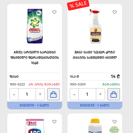
% SALE
ARIEL-ᲐᲠᲘᲔᲚᲘ ᲡᲐᲠᲔᲪᲮᲘ
BAGI-ᲑᲐᲒᲘ 'ᲡᲣᲞᲔᲠ ᲙᲝᲟᲐ'
ᲤᲮᲕᲜᲘᲚᲘ ᲤᲔᲠᲐᲓᲔᲑᲘᲡᲗᲕᲘᲡ
ᲢᲧᲐᲕᲘᲡ ᲡᲐᲬᲛᲔᲜᲓᲘ 400ᲛᲚ
10ᲙᲒ
14 ₾
ᲤᲐᲡᲘ
15.2 ₾
1610-0222
ᲐᲠ ᲐᲠᲘᲡ ᲛᲐᲠᲐᲒᲨᲘ
1610-0309
ᲛᲐᲠᲐᲒᲨᲘᲐ
-
-
+
+
ᲛᲘᲜᲘᲛᲣᲛ - 1 ᲪᲐᲚᲘ
ᲛᲘᲜᲘᲛᲣᲛ - 1 ᲪᲐᲚᲘ