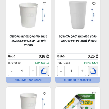
ᲛᲣᲧᲐᲝᲡ ᲔᲠᲗᲯᲔᲠᲐᲓᲘ ᲭᲘᲥᲐ
ᲛᲣᲧᲐᲝᲡ ᲔᲠᲗᲯᲔᲠᲐᲓᲘ ᲭᲘᲥᲐ
8OZ-235ᲛᲚ (ᲐᲛᲔᲠᲘᲙᲐᲜᲝ)
14OZ-360ᲛᲚ (ᲚᲐᲢᲔ) 1*100Ც
1*100Ც
0.18 ₾
0.25 ₾
ᲤᲐᲡᲘ
ᲤᲐᲡᲘ
1610-0560
ᲛᲐᲠᲐᲒᲨᲘᲐ
1610-0568
ᲛᲐᲠᲐᲒᲨᲘᲐ
-
-
+
+
ᲛᲘᲜᲘᲛᲣᲛ - 100 ᲪᲐᲚᲘ
ᲛᲘᲜᲘᲛᲣᲛ - 100 ᲪᲐᲚᲘ