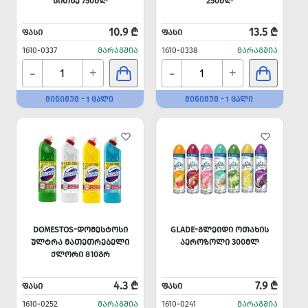
ᲡᲘᲗᲮᲔ 750ᲛᲚ
250ᲛᲚ
10.9 ₾
13.5 ₾
ᲤᲐᲡᲘ
ᲤᲐᲡᲘ
1610-0337
ᲛᲐᲠᲐᲒᲨᲘᲐ
1610-0338
ᲛᲐᲠᲐᲒᲨᲘᲐ
-
-
+
+
ᲛᲘᲜᲘᲛᲣᲛ - 1 ᲪᲐᲚᲘ
ᲛᲘᲜᲘᲛᲣᲛ - 1 ᲪᲐᲚᲘ
DOMESTOS-ᲓᲝᲛᲔᲡᲢᲝᲡᲘ
GLADE-ᲒᲚᲔᲘᲓᲘ ᲝᲗᲐᲮᲘᲡ
ᲣᲚᲢᲠᲐ ᲛᲐᲗᲔᲗᲠᲔᲑᲔᲚᲘ
ᲐᲔᲠᲝᲖᲝᲚᲘ 300ᲛᲚ
ᲥᲚᲝᲠᲘ 810ᲒᲠ
4.3 ₾
7.9 ₾
ᲤᲐᲡᲘ
ᲤᲐᲡᲘ
1610-0252
ᲛᲐᲠᲐᲒᲨᲘᲐ
1610-0241
ᲛᲐᲠᲐᲒᲨᲘᲐ