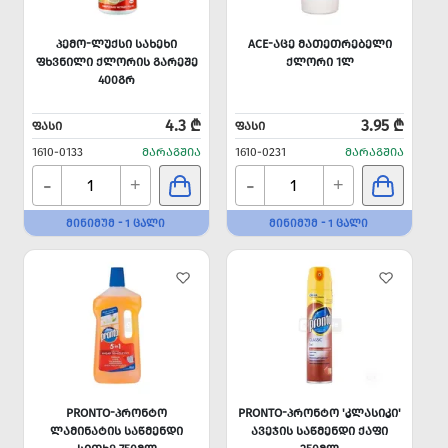
ᲞᲔᲛᲝ-ᲚᲣᲥᲡᲘ ᲡᲐᲮᲔᲮᲘ
ACE-ᲐᲪᲔ ᲛᲐᲗᲔᲗᲠᲔᲑᲔᲚᲘ
ᲤᲮᲕᲜᲘᲚᲘ ᲥᲚᲝᲠᲘᲡ ᲒᲐᲠᲔᲨᲔ
ᲥᲚᲝᲠᲘ 1Ლ
400ᲒᲠ
4.3 ₾
3.95 ₾
ᲤᲐᲡᲘ
ᲤᲐᲡᲘ
1610-0133
ᲛᲐᲠᲐᲒᲨᲘᲐ
1610-0231
ᲛᲐᲠᲐᲒᲨᲘᲐ
-
-
+
+
ᲛᲘᲜᲘᲛᲣᲛ - 1 ᲪᲐᲚᲘ
ᲛᲘᲜᲘᲛᲣᲛ - 1 ᲪᲐᲚᲘ
PRONTO-ᲞᲠᲝᲜᲢᲝ
PRONTO-ᲞᲠᲝᲜᲢᲝ 'ᲙᲚᲐᲡᲘᲙᲘ'
ᲚᲐᲛᲘᲜᲐᲢᲘᲡ ᲡᲐᲬᲛᲔᲜᲓᲘ
ᲐᲕᲔᲯᲘᲡ ᲡᲐᲬᲛᲔᲜᲓᲘ ᲥᲐᲤᲘ