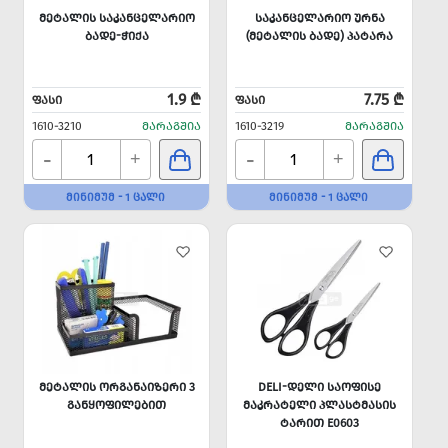
ᲛᲔᲢᲐᲚᲘᲡ ᲡᲐᲙᲐᲜᲪᲔᲚᲐᲠᲘᲝ
ᲡᲐᲙᲐᲜᲪᲔᲚᲐᲠᲘᲝ ᲣᲠᲜᲐ
ᲑᲐᲓᲔ-ᲭᲘᲥᲐ
(ᲛᲔᲢᲐᲚᲘᲡ ᲑᲐᲓᲔ) ᲞᲐᲢᲐᲠᲐ
1.9 ₾
7.75 ₾
ᲤᲐᲡᲘ
ᲤᲐᲡᲘ
1610-3210
ᲛᲐᲠᲐᲒᲨᲘᲐ
1610-3219
ᲛᲐᲠᲐᲒᲨᲘᲐ
-
-
+
+
ᲛᲘᲜᲘᲛᲣᲛ - 1 ᲪᲐᲚᲘ
ᲛᲘᲜᲘᲛᲣᲛ - 1 ᲪᲐᲚᲘ
ᲛᲔᲢᲐᲚᲘᲡ ᲝᲠᲒᲐᲜᲐᲘᲖᲔᲠᲘ 3
DELI-ᲓᲔᲚᲘ ᲡᲐᲝᲤᲘᲡᲔ
ᲒᲐᲜᲧᲝᲤᲘᲚᲔᲑᲘᲗ
ᲛᲐᲙᲠᲐᲢᲔᲚᲘ ᲞᲚᲐᲡᲢᲛᲐᲡᲘᲡ
ᲢᲐᲠᲘᲗ E0603