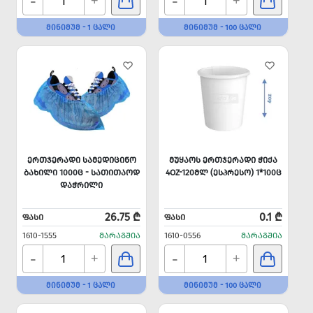
-
-
+
+
ᲛᲘᲜᲘᲛᲣᲛ - 1 ᲪᲐᲚᲘ
ᲛᲘᲜᲘᲛᲣᲛ - 100 ᲪᲐᲚᲘ
ᲔᲠᲗᲯᲔᲠᲐᲓᲘ ᲡᲐᲛᲔᲓᲘᲪᲘᲜᲝ
ᲛᲣᲧᲐᲝᲡ ᲔᲠᲗᲯᲔᲠᲐᲓᲘ ᲭᲘᲥᲐ
ᲑᲐᲮᲘᲚᲘ 1000Ც - ᲡᲐᲗᲘᲗᲐᲝᲓ
4OZ-120ᲛᲚ (ᲔᲡᲞᲠᲔᲡᲝ) 1*100Ც
ᲓᲐᲭᲠᲘᲚᲘ
26.75 ₾
0.1 ₾
ᲤᲐᲡᲘ
ᲤᲐᲡᲘ
1610-1555
ᲛᲐᲠᲐᲒᲨᲘᲐ
1610-0556
ᲛᲐᲠᲐᲒᲨᲘᲐ
-
-
+
+
ᲛᲘᲜᲘᲛᲣᲛ - 1 ᲪᲐᲚᲘ
ᲛᲘᲜᲘᲛᲣᲛ - 100 ᲪᲐᲚᲘ