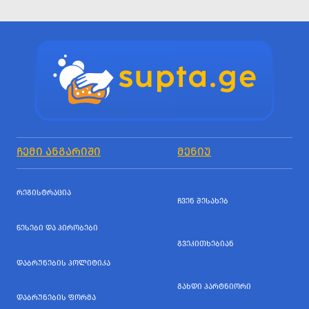
ᲩᲔᲛᲘ ᲐᲜᲒᲐᲠᲘᲨᲘ
ᲛᲔᲜᲘᲣ
ᲠᲔᲒᲘᲡᲢᲠᲐᲪᲘᲐ
ᲩᲕᲔᲜ ᲨᲔᲡᲐᲮᲔᲑ
ᲬᲔᲡᲔᲑᲘ ᲓᲐ ᲞᲘᲠᲝᲑᲔᲑᲘ
ᲒᲕᲔᲙᲘᲗᲮᲔᲑᲘᲐᲜ
ᲓᲐᲑᲠᲣᲜᲔᲑᲘᲡ ᲞᲝᲚᲘᲢᲘᲙᲐ
ᲒᲐᲮᲓᲘ ᲞᲐᲠᲢᲜᲘᲝᲠᲘ
ᲓᲐᲑᲠᲣᲜᲔᲑᲘᲡ ᲤᲝᲠᲛᲐ