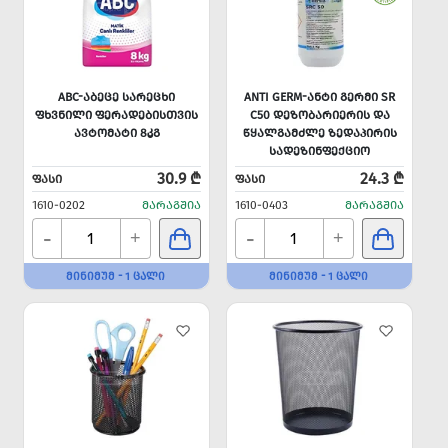
ABC-ᲐᲑᲔᲪᲔ ᲡᲐᲠᲔᲪᲮᲘ
ANTI GERM-ᲐᲜᲢᲘ ᲒᲔᲠᲛᲘ SR
ᲤᲮᲕᲜᲘᲚᲘ ᲤᲔᲠᲐᲓᲔᲑᲘᲡᲗᲕᲘᲡ
C50 ᲓᲔᲖᲝᲑᲐᲠᲘᲔᲠᲘᲡ ᲓᲐ
ᲐᲕᲢᲝᲛᲐᲢᲘ 8ᲙᲒ
ᲬᲧᲐᲚᲒᲐᲛᲫᲚᲔ ᲖᲔᲓᲐᲞᲘᲠᲘᲡ
ᲡᲐᲓᲔᲖᲘᲜᲤᲔᲥᲪᲘᲝ
ᲙᲝᲜᲪᲔᲜᲢᲠᲐᲢᲘ 1Ლ=100Ლ
30.9 ₾
24.3 ₾
ᲤᲐᲡᲘ
ᲤᲐᲡᲘ
1610-0202
ᲛᲐᲠᲐᲒᲨᲘᲐ
1610-0403
ᲛᲐᲠᲐᲒᲨᲘᲐ
-
-
+
+
ᲛᲘᲜᲘᲛᲣᲛ - 1 ᲪᲐᲚᲘ
ᲛᲘᲜᲘᲛᲣᲛ - 1 ᲪᲐᲚᲘ