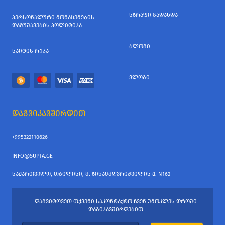
ᲡᲬᲠᲐᲤᲘ ᲒᲐᲓᲐᲮᲓᲐ
ᲞᲔᲠᲡᲝᲜᲐᲚᲣᲠᲘ ᲛᲝᲜᲐᲪᲔᲛᲔᲑᲘᲡ
ᲓᲐᲛᲣᲨᲐᲕᲔᲑᲘᲡ ᲞᲝᲚᲘᲢᲘᲙᲐ
ᲑᲚᲝᲒᲘ
ᲡᲐᲘᲢᲘᲡ ᲠᲣᲙᲐ
ᲕᲚᲝᲒᲘ
ᲓᲐᲒᲕᲘᲙᲐᲕᲨᲘᲠᲓᲘᲗ
+995322110626
INFO@SUPTA.GE
ᲡᲐᲥᲐᲠᲗᲕᲔᲚᲝ, ᲗᲑᲘᲚᲘᲡᲘ, Მ. ᲬᲘᲜᲐᲛᲫᲦᲕᲠᲘᲨᲕᲘᲚᲘᲡ Ქ. N162
ᲓᲐᲒᲕᲘᲢᲝᲕᲔᲗ ᲗᲥᲕᲔᲜᲘ ᲡᲐᲙᲝᲜᲢᲐᲥᲢᲝ ᲩᲕᲔᲜ ᲣᲛᲝᲙᲚᲔᲡ ᲓᲠᲝᲨᲘ
ᲓᲐᲒᲘᲙᲐᲕᲨᲘᲠᲓᲔᲑᲘᲗ