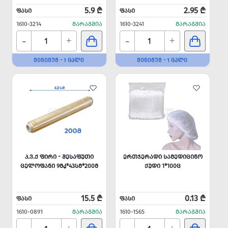
5.9 ₾
2.95 ₾
ᲤᲐᲡᲘ
ᲤᲐᲡᲘ
1610-3214
ᲛᲐᲠᲐᲒᲨᲘᲐ
1610-3241
ᲛᲐᲠᲐᲒᲨᲘᲐ
-
-
+
+
ᲛᲘᲜᲘᲛᲣᲛ - 1 ᲪᲐᲚᲘ
ᲛᲘᲜᲘᲛᲣᲛ - 1 ᲪᲐᲚᲘ
Პ.Ვ.Ქ ᲤᲘᲠᲘ - ᲨᲔᲡᲐᲤᲣᲗᲘ
ᲔᲠᲗᲯᲔᲠᲐᲓᲘ ᲡᲐᲛᲔᲓᲘᲪᲘᲜᲝ
ᲪᲔᲚᲝᲤᲐᲜᲘ 9ᲛᲙ*43ᲡᲛ*200Მ
ᲥᲣᲓᲘ 1*100Ც
15.5 ₾
0.13 ₾
ᲤᲐᲡᲘ
ᲤᲐᲡᲘ
1610-0891
ᲛᲐᲠᲐᲒᲨᲘᲐ
1610-1565
ᲛᲐᲠᲐᲒᲨᲘᲐ