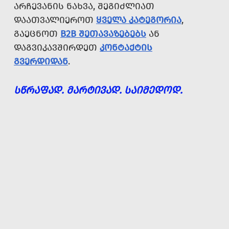
ᲐᲠᲩᲔᲕᲐᲜᲘᲡ ᲜᲐᲮᲕᲐ, ᲨᲔᲒᲘᲫᲚᲘᲐᲗ
ᲓᲐᲐᲗᲕᲐᲚᲘᲔᲠᲝᲗ
ᲧᲕᲔᲚᲐ ᲙᲐᲢᲔᲒᲝᲠᲘᲐ
,
ᲒᲐᲔᲪᲜᲝᲗ
B2B ᲨᲔᲗᲐᲕᲐᲖᲔᲑᲔᲑᲡ
ᲐᲜ
ᲓᲐᲒᲕᲘᲙᲐᲕᲨᲘᲠᲓᲔᲗ
ᲙᲝᲜᲢᲐᲥᲢᲘᲡ
ᲒᲕᲔᲠᲓᲘᲓᲐᲜ
.
ᲡᲬᲠᲐᲤᲐᲓ. ᲛᲐᲠᲢᲘᲕᲐᲓ. ᲡᲐᲘᲛᲔᲓᲝᲓ.