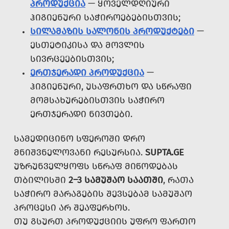
ᲞᲠᲝᲓᲣᲥᲪᲘᲐ
— ᲧᲝᲕᲔᲚᲓᲦᲘᲣᲠᲘ
ᲰᲘᲒᲘᲔᲜᲣᲠᲘ ᲡᲐᲭᲘᲠᲝᲔᲑᲔᲑᲘᲡᲗᲕᲘᲡ;
ᲡᲘᲚᲐᲛᲐᲖᲘᲡ ᲡᲐᲚᲝᲜᲘᲡ ᲞᲠᲝᲓᲣᲥᲢᲔᲑᲘ
—
ᲔᲡᲗᲔᲢᲘᲙᲘᲡᲐ ᲓᲐ ᲛᲝᲕᲚᲘᲡ
ᲡᲘᲕᲠᲪᲔᲔᲑᲘᲡᲗᲕᲘᲡ;
ᲔᲠᲗᲯᲔᲠᲐᲓᲘ ᲞᲠᲝᲓᲣᲥᲪᲘᲐ
—
ᲰᲘᲒᲘᲔᲜᲣᲠᲘ, ᲣᲡᲐᲤᲠᲗᲮᲝ ᲓᲐ ᲡᲬᲠᲐᲤᲘ
ᲛᲝᲛᲡᲐᲮᲣᲠᲔᲑᲘᲡᲗᲕᲘᲡ ᲡᲐᲭᲘᲠᲝ
ᲔᲠᲗᲯᲔᲠᲐᲓᲘ ᲜᲘᲕᲗᲔᲑᲘ.
ᲡᲐᲛᲔᲓᲘᲪᲘᲜᲝ ᲡᲤᲔᲠᲝᲨᲘ ᲓᲠᲝ
ᲛᲜᲘᲨᲕᲜᲔᲚᲝᲕᲐᲜᲘ ᲠᲔᲡᲣᲠᲡᲘᲐ.
SUPTA.GE
ᲣᲖᲠᲣᲜᲕᲔᲚᲧᲝᲤᲡ ᲡᲬᲠᲐᲤ ᲛᲘᲬᲝᲓᲔᲑᲐᲡ
ᲗᲑᲘᲚᲘᲡᲨᲘ
2–3 ᲡᲐᲛᲣᲨᲐᲝ ᲡᲐᲐᲗᲨᲘ
, ᲠᲐᲗᲐ
ᲡᲐᲭᲘᲠᲝ ᲛᲐᲠᲐᲒᲔᲑᲘᲡ ᲨᲔᲕᲡᲔᲑᲐᲛ ᲡᲐᲛᲣᲨᲐᲝ
ᲞᲠᲝᲪᲔᲡᲘ ᲐᲠ ᲨᲔᲐᲤᲔᲠᲮᲝᲡ.
ᲗᲣ ᲒᲡᲣᲠᲗ ᲞᲠᲝᲓᲣᲥᲪᲘᲘᲡ ᲣᲤᲠᲝ ᲤᲐᲠᲗᲝ