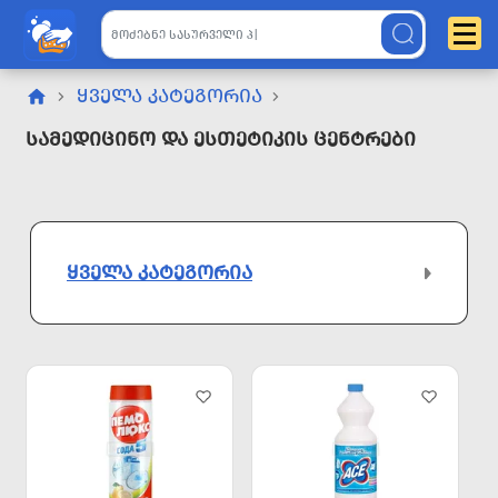
ᲧᲕᲔᲚᲐ ᲙᲐᲢᲔᲒᲝᲠᲘᲐ
Სამედიცინო Და Ესთეტიკის Ცენტრები
ᲧᲕᲔᲚᲐ ᲙᲐᲢᲔᲒᲝᲠᲘᲐ