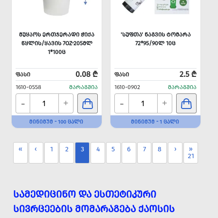
ᲛᲣᲧᲐᲝᲡ ᲔᲠᲗᲯᲔᲠᲐᲓᲘ ᲭᲘᲥᲐ
'ᲡᲣᲤᲗᲐ' ᲜᲐᲒᲕᲘᲡ ᲢᲝᲛᲐᲠᲐ
ᲬᲧᲚᲘᲡ/ᲧᲐᲕᲘᲡ 7OZ-205ᲛᲚ
72*95/90Ლ 10Ც
1*100Ც
0.08 ₾
2.5 ₾
ᲤᲐᲡᲘ
ᲤᲐᲡᲘ
1610-0558
ᲛᲐᲠᲐᲒᲨᲘᲐ
1610-0902
ᲛᲐᲠᲐᲒᲨᲘᲐ
-
-
+
+
ᲛᲘᲜᲘᲛᲣᲛ - 100 ᲪᲐᲚᲘ
ᲛᲘᲜᲘᲛᲣᲛ - 1 ᲪᲐᲚᲘ
«
‹
1
2
3
4
5
6
7
8
›
»
21
ᲡᲐᲛᲔᲓᲘᲪᲘᲜᲝ ᲓᲐ ᲔᲡᲗᲔᲢᲘᲙᲣᲠᲘ
ᲡᲘᲕᲠᲪᲔᲔᲑᲘᲡ ᲛᲝᲛᲐᲠᲐᲒᲔᲑᲐ ᲥᲐᲝᲡᲘᲡ