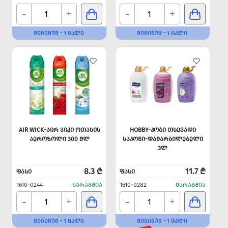
-
-
+
+
ᲛᲘᲜᲘᲛᲣᲛ - 1 ᲪᲐᲚᲘ
ᲛᲘᲜᲘᲛᲣᲛ - 1 ᲪᲐᲚᲘ
AIR WICK-ᲐᲘᲠ ᲕᲘᲙᲘ ᲝᲗᲐᲮᲘᲡ
HOBBY-ᲰᲝᲑᲘ ᲗᲮᲔᲕᲐᲓᲘ
ᲐᲔᲠᲝᲖᲝᲚᲘ 300 ᲛᲚ
ᲡᲐᲞᲝᲜᲘ-ᲓᲐᲛᲐᲠᲑᲘᲚᲔᲑᲔᲚᲘ
3Ლ
8.3 ₾
11.7 ₾
ᲤᲐᲡᲘ
ᲤᲐᲡᲘ
1610-0244
ᲛᲐᲠᲐᲒᲨᲘᲐ
1610-0282
ᲛᲐᲠᲐᲒᲨᲘᲐ
-
-
+
+
ᲛᲘᲜᲘᲛᲣᲛ - 1 ᲪᲐᲚᲘ
ᲛᲘᲜᲘᲛᲣᲛ - 1 ᲪᲐᲚᲘ